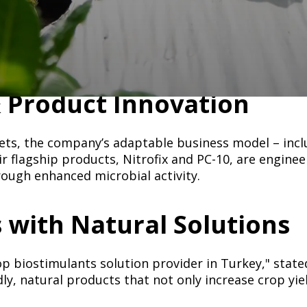
ultural solutions, has been recognized as a "Top Bio
rscores Bontera’s dedication to advancing microbial
​‍ ‌‌‍​ ‌‍‍​‌‍​‌‌ ​‍‌‍‌ ‌‍‌‌​‍ ‌‌‍‍‌‌‍ ‍​‍ ‌‌ ​ ‌ ‌‌‌ ​ ‌ ‌​‌‍​‌‌‍‍‌‌‍ ‍‌‍​‌‌‍​‍‌‍ ​‌‍‌‌​‍ ‌‌‍​‌‌‍‌ ‌ ​‍‌‍‍‌‌‍​ ‌ ‌‌‌‍ ​‌ ‌​‌ ‌‌‌ ​‍‌‍‌‌​‍‌‍‌ ‌​‌ ‍‌‌ ​​‌‍‌‌​ ‌‌ ​​‌‍ ‌ ​ ‌ ‌​​‍‌‍‌ ​​‌‍​‌‌ ‌​‌‍‍​​ ‌‌‍​‍‌‍ ‌‍‌​‌ ‍‌​‍‌‌​ ‌‌‌​​‍‌‌ ‌‍‍ ‌‍‌‌‌ ‍‌​‍‌‌​ ​ ‌​‌​​‍‌‌​ ​ ‌​‌​​‍‌‌​ ​‍​ ​‍​ ​‌​ ‌ ​ ​‍​ ​‍​ ‌​​ ‌‌​ ​‍​ ‍​​ ‍​​ ​ ​ ‍​‌‍​‌​‍‌‌​ ​‍​ ​‍​‍‌‌​ ‌‌‌​‌​​‍ ‍‌‍​ ‌‍‍​‌‍‍‌‌‍ ​‌‍‌​‌ ​‍‌‍‌‌‌‍ ‍​‍‌‌​ ‌‌‌​​‍‌‌ ‌‍‍ ‌‍‌‌‌ ‍‌​‍‌‌​ ​ ‌​‌​​‍‌‌​ ​ ‌​‌​​‍‌‌​ ​‍​ ​‍​ ‌‍‌‍​‍​ ​‌​ ‌‌‌‍‌​‌‍‌​​ ‌‌​ ​​​ ‌‍​ ​ ​ ​‌‌‍‌‍​‍‌‌​ ​‍​ ​‍​‍‌‌​ ‌‌‌​‌​​‍ ‍‌ ‌​‌‍‌‌‌ ‍​‌ ‌​​‍‌‍‌ ​​‌‍‌‌‌ ​‍‌ ​ ‌ ​​‌‍‌‌‌‍​ ‌ ‌​‌‍‍‌‌ ‌‍‌‍‌‌​ ‌‌ ​​‌ ‌‌‌‍​‍‌‍ ​‌‍‍‌‌ ​ ‌‍‍​‌‍‌‌‌‍‌​​‍​‍‌ ‌
​​​‍‌‌​ ​‍​ ​‍​‍‌‌​ ‌‌‌​‌​​‍ ‍‌ ‌​‌‍‌‌‌ ‍​‌ ‌​​ ‌‍​‍‌‍​‌‌ ​ ‌‍‌‌‌‌‌‌‌ ​‍‌‍ ​​ ‌​‍‌‌​ ​‍‌​‌‍‌ ​ ‌ ‌​‌ ‌‌‌‍‌​‌‍‍‌‌‍ ​‍‌‍‌‍‍‌‌‍‌​​ ‌‌ ​​‌‍ ‌ ​ ‌ ‌​​‍ ‍‌ ​ ‌‍​‌​‍ ‍‌‍​‍‌‍ ‌‍ ‍‌ ‌​‌‍‌‌‌ ​‍‌‍​‌​‍ ‌‌‍ ​‌‍‌‌‌‍​‌‌‍‌​‌‍‍‌‌‍ ‍‌‍‌ ​‍ ‌‌ ‌​‌‍‍​‌‍‌‌​‍ ‌‌‍​ ‌‍‍​‌‍​‌‌ ​‍‌‍‌ ‌‍‌‌​‍ ‌‌‍‍‌‌‍ ‍​‍ ‌‌ ​ ‌ ‌‌‌ ​ ‌ ‌​‌‍​‌‌‍‍‌‌‍ ‍‌‍​‌‌‍​‍‌‍ ​‌‍‌‌​‍ ‌‌‍​‌‌‍‌ ‌ ​‍‌‍‍‌‌‍​ ‌ ‌‌‌‍ ​‌ ‌​‌ ‌‌‌ ​‍‌‍‌‌​‍‌‍‌ ‌​‌ ‍‌‌ ​​‌‍‌‌​ ‌‌ ​​‌‍ ‌ ​ ‌ ‌​​‍‌‍‌ ​​‌‍​‌‌ ‌​‌‍‍​​ ‌‌‍​‍‌‍ ‌‍‌​‌ ‍‌​‍‌‌​ ‌‌‌​​‍‌‌ ‌‍‍ ‌‍‌‌‌ ‍‌​‍‌‌​ ​ ‌​‌​​‍‌‌​ ​ ‌​‌​​‍‌‌​ ​‍​ ​‍‌‍‌‌​ ​​​ ‌‌‌‍​‌​ ​ ​ ‌‌​ ‌‌‌‍​ ​ ‍​‌‍​ ‌‍​ ​ ‌​​‍‌‌​ ​‍​ ​‍​‍‌‌​ ‌‌‌​‌​​‍ ‍‌‍​ ‌‍‍​‌‍‍‌‌‍ ​‌‍‌​‌ ​‍‌‍‌‌‌‍ ‍​‍‌‌​ ‌‌‌​​‍‌‌ ‌‍‍ ‌‍‌‌‌ ‍‌​‍‌‌​ ​ ‌​‌​​‍‌‌​ ​ ‌​‌​​‍‌‌​ ​‍​ ​‍​ ‌​‌‍‌‍​ ‌​​ ‌‌​ ‌ ​ ‌‍​ ‍​​ ​ ‌‍‌‌​ ‍​​ ‌‍​ ​ ​ ​​​‍‌‌​ ​‍​ ​‍​‍‌‌​ ‌‌‌​‌​​‍ ‍‌ ‌​‌‍‌‌‌ ‍​‌ ‌​​‍‌‍‌ ​​‌‍‌‌‌ ​‍‌ ​ ‌ ​​‌‍‌‌‌‍​ ‌ ‌​‌‍‍‌‌ ‌‍‌‍‌‌​ ‌‌ ​​‌ ‌‌‌‍​‍‌‍ ​‌‍‍‌‌ ​ ‌‍‍​‌‍‌‌‌‍‌​​‍​‍‌ ‌
ts, the company’s adaptable business model – inclu
heir flagship products, Nitrofix and PC-10, are engine
‌‌​ ​‍‌​‌‍‌ ​ ‌ ‌​‌ ‌‌‌‍‌​‌‍‍‌‌‍ ​‍‌‍‌‍‍‌‌‍‌​​ ‌‌ ​​‌‍ ‌ ​ ‌ ‌​​‍ ‍‌ ​ ‌‍​‌​‍ ‍‌‍​‍‌‍ ‌‍ ‍‌ ‌​‌‍‌‌‌ ​‍‌‍​‌​‍ ‌‌‍ ​‌‍‌‌‌‍​‌‌‍‌​‌‍‍‌‌‍ ‍‌‍‌ ​‍ ‌‌ ‌​‌‍‍​‌‍‌‌​‍ ‌‌‍​ ‌‍‍​‌‍​‌‌ ​‍‌‍‌ ‌‍‌‌​‍ ‌‌‍‍‌‌‍ ‍​‍ ‌‌ ​ ‌ ‌‌‌ ​ ‌ ‌​‌‍​‌‌‍‍‌‌‍ ‍‌‍​‌‌‍​‍‌‍ ​‌‍‌‌​‍ ‌‌‍​‌‌‍‌ ‌ ​‍‌‍‍‌‌‍​ ‌ ‌‌‌‍ ​‌ ‌​‌ ‌‌‌ ​‍‌‍‌‌​‍‌‍‌ ‌​‌ ‍‌‌ ​​‌‍‌‌​ ‌‌ ​​‌‍ ‌ ​ ‌ ‌​​‍‌‍‌ ​​‌‍​‌‌ ‌​‌‍‍​​ ‌‌‍​‍‌‍ ‌‍‌​‌ ‍‌​‍‌‌​ ‌‌‌​​‍‌‌ ‌‍‍ ‌‍‌‌‌ ‍‌​‍‌‌​ ​ ‌​‌​​‍‌‌​ ​ ‌​‌​​‍‌‌​ ​‍​ ​‍​ ‌​​ ‍‌​ ​ ​ ​‍‌‍​‍‌‍​ ​ ‌‍​ ‌ ​ ​ ​ ​‍​ ‍​‌‍‌​​‍‌‌​ ​‍​ ​‍​‍‌‌​ ‌‌‌​‌​​‍ ‍‌‍​ ‌‍‍​‌‍‍‌‌‍ ​‌‍‌​‌ ​‍‌‍‌‌‌‍ ‍​‍‌‌​ ‌‌‌​​‍‌‌ ‌‍‍ ‌‍‌‌‌ ‍‌​‍‌‌​ ​ ‌​‌​​‍‌‌​ ​ ‌​‌​​‍‌‌​ ​‍​ ​‍‌‍​‍​ ​​‌‍‌‍​ ​‍​ ‌‌​ ​​​ ‌‍‌‍​‍‌‍‌‌​ ‍​‌‍‌‌​ ​‍​‍‌‌​ ​‍​ ​‍​‍‌‌​ ‌‌‌​‌​​‍ ‍‌ ‌​‌‍‌‌‌ ‍​‌ ‌​​‍‌‍‌ ​​‌‍‌‌‌ ​‍‌ ​ ‌ ​​‌‍‌‌‌‍​ ‌ ‌​‌‍‍‌‌ ‌‍‌‍‌‌​ ‌‌ ​​‌ ‌‌‌‍​‍‌‍ ​‌‍‍‌‌ ​ ‌‍‍​‌‍‌‌‌‍‌​​‍​‍‌ ‌
​ ‌​‌​​‍‌‌​ ​‍​ ​‍​ ​ ‌‍​‍‌‍‌‍‌‍‌‍​ ‌‌​ ‌​​ ‍‌​ ‍‌​ ‌‍​ ​ ​ ‍​‌‍​‌​ ​​​‍‌‌​ ​‍​ ​‍​‍‌‌​ ‌‌‌​‌​​‍ ‍‌ ‌​‌‍‌‌‌ ‍​‌ ‌​​ ‌‍​‍‌‍​‌‌ ​ ‌‍‌‌‌‌‌‌‌ ​‍‌‍ ​​ ‌​‍‌‌​ ​‍‌​‌‍‌ ​ ‌ ‌​‌ ‌‌‌‍‌​‌‍‍‌‌‍ ​‍‌‍‌‍‍‌‌‍‌​​ ‌‌ ​​‌‍ ‌ ​ ‌ ‌​​‍ ‍‌ ​ ‌‍​‌​‍ ‍‌‍​‍‌‍ ‌‍ ‍‌ ‌​‌‍‌‌‌ ​‍‌‍​‌​‍ ‌‌‍ ​‌‍‌‌‌‍​‌‌‍‌​‌‍‍‌‌‍ ‍‌‍‌ ​‍ ‌‌ ‌​‌‍‍​‌‍‌‌​‍ ‌‌‍​ ‌‍‍​‌‍​‌‌ ​‍‌‍‌ ‌‍‌‌​‍ ‌‌‍‍‌‌‍ ‍​‍ ‌‌ ​ ‌ ‌‌‌ ​ ‌ ‌​‌‍​‌‌‍‍‌‌‍ ‍‌‍​‌‌‍​‍‌‍ ​‌‍‌‌​‍ ‌‌‍​‌‌‍‌ ‌ ​‍‌‍‍‌‌‍​ ‌ ‌‌‌‍ ​‌ ‌​‌ ‌‌‌ ​‍‌‍‌‌​‍‌‍‌ ‌​‌ ‍‌‌ ​​‌‍‌‌​ ‌‌ ​​‌‍ ‌ ​ ‌ ‌​​‍‌‍‌ ​​‌‍​‌‌ ‌​‌‍‍​​ ‌‌‍​‍‌‍ ‌‍‌​‌ ‍‌​‍‌‌​ ‌‌‌​​‍‌‌ ‌‍‍ ‌‍‌‌‌ ‍‌​‍‌‌​ ​ ‌​‌​​‍‌‌​ ​ ‌​‌​​‍‌‌​ ​‍​ ​‍‌‍‌‌​ ​‌​ ‌ ‌‍​‌​ ​‍‌‍​‍​ ‌ ‌‍‌‍​ ‌‍‌‍​‍​ ‌‌​ ‌​​‍‌‌​ ​‍​ ​‍​‍‌‌​ ‌‌‌​‌​​‍ ‍‌‍​ ‌‍‍​‌‍‍‌‌‍ ​‌‍‌​‌ ​‍‌‍‌‌‌‍ ‍​‍‌‌​ ‌‌‌​​‍‌‌ ‌‍‍ ‌‍‌‌‌ ‍‌​‍‌‌​ ​ ‌​‌​​‍‌‌​ ​ ‌​‌​​‍‌‌​ ​‍​ ​‍​ ​ ‌‍​‍‌‍‌‍‌‍‌‍​ ‌‌​ ‌​​ ‍‌​ ‍‌​ ‌‍​ ​ ​ ‍​‌‍​‌​ ​​​‍‌‌​ ​‍​ ​‍​‍‌‌​ ‌‌‌​‌​​‍ ‍‌ ‌​‌‍‌‌‌ ‍​‌ ‌​​‍‌‍‌ ​​‌‍‌‌‌ ​‍‌ ​ ‌ ​​‌‍‌‌‌‍​ ‌ ‌​‌‍‍‌‌ ‌‍‌‍‌‌​ ‌‌ ​​‌ ‌‌‌‍​‍‌‍ ​‌‍‍‌‌ ​ ‌‍‍​‌‍‌‌‌‍‌​​‍​‍‌ ‌
 biostimulants solution provider in Turkey," stated
ly, natural products that not only increase crop yie