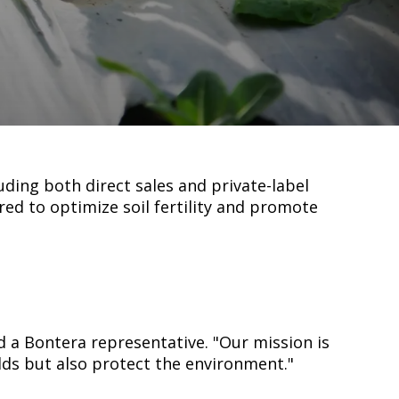
stimulants Solution in Turkey – 2025" by
 technologies that enhance soil health,
ding both direct sales and private-label
ered to optimize soil fertility and promote
 a Bontera representative. "Our mission is
lds but also protect the environment."