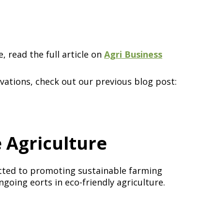
‌​​‍‌‌​ ​ ‌​‌​​‍‌‌​ ​‍​ ​‍​ ‌‍‌‍‌‍​ ‍‌‌‍‌​​ ‌​​ ‌‍​ ‌‍​ ‌​​ ​ ‌‍‌​​ ‍​‌‍‌‍​‍‌‌​ ​‍​ ​‍​‍‌‌​ ‌‌‌​‌​​‍ ‍‌‍​ ‌‍‍​‌‍‍‌‌‍ ​‌‍‌​‌ ​‍‌‍‌‌‌‍ ‍​‍‌‌​ ‌‌‌​​‍‌‌ ‌‍‍ ‌‍‌‌‌ ‍‌​‍‌‌​ ​ ‌​‌​​‍‌‌​ ​ ‌​‌​​‍‌‌​ ​‍​ ​‍​ ​ ‌‍​ ‌‍‌‍‌‍‌​‌‍​‍​ ​‍​ ​ ‌‍‌​​ ‍​​ ‌​‌‍‌‌​ ‍‌​‍‌‌​ ​‍​ ​‍​‍‌‌​ ‌‌‌​‌​​‍ ‍‌ ‌​‌‍‌‌‌ ‍​‌ ‌​​‍‌‍‌ ​​‌‍‌‌‌ ​‍‌ ​ ‌ ​​‌‍‌‌‌‍​ ‌ ‌​‌‍‍‌‌ ‌‍‌‍‌‌​ ‌‌ ​​‌ ‌‌‌‍​‍‌‍ ​‌‍‍‌‌ ​ ‌‍‍​‌‍‌‌‌‍‌​​‍​‍‌ ‌
Agri Business
vations, check out our previous blog post:
 ​ ‌​‌​​‍‌‌​ ​‍​ ​‍​ ‌‌​ ​ ​ ​ ‌‍​ ​ ‌‌​ ‍‌​ ‌‌‌‍​ ​ ​‌​ ‍‌​ ​​‌‍‌​​‍‌‌​ ​‍​ ​‍​‍‌‌​ ‌‌‌​‌​​‍ ‍‌‍​ ‌‍‍​‌‍‍‌‌‍ ​‌‍‌​‌ ​‍‌‍‌‌‌‍ ‍​‍‌‌​ ‌‌‌​​‍‌‌ ‌‍‍ ‌‍‌‌‌ ‍‌​‍‌‌​ ​ ‌​‌​​‍‌‌​ ​ ‌​‌​​‍‌‌​ ​‍​ ​‍‌‍‌‌​ ‍‌​ ‍‌​ ​ ​ ​ ​ ‌‌​ ‌ ‌‍​‌‌‍​ ‌‍‌‌​ ​‍​ ‌ ​ ​​​‍‌‌​ ​‍​ ​‍​‍‌‌​ ‌‌‌​‌​​‍ ‍‌ ‌​‌‍‌‌‌ ‍​‌ ‌​​‍‌‍‌ ​​‌‍‌‌‌ ​‍‌ ​ ‌ ​​‌‍‌‌‌‍​ ‌ ‌​‌‍‍‌‌ ‌‍‌‍‌‌​ ‌‌ ​​‌ ‌‌‌‍​‍‌‍ ​‌‍‍‌‌ ​ ‌‍‍​‌‍‌‌‌‍‌​​‍​‍‌ ‌
itted to promoting sustainable farming
ing efforts in eco-friendly agriculture.