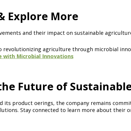
‌ ​ ‌ ‌​​‍ ‍‌ ​ ‌‍​‌​‍ ‍‌‍​‍‌‍ ‌‍ ‍‌ ‌​‌‍‌‌‌ ​‍‌‍​‌​‍ ‌‌‍ ​‌‍‌‌‌‍​‌‌‍‌​‌‍‍‌‌‍ ‍‌‍‌ ​‍ ‌‌ ‌​‌‍‍​‌‍‌‌​‍ ‌‌‍​ ‌‍‍​‌‍​‌‌ ​‍‌‍‌ ‌‍‌‌​‍ ‌‌‍‍‌‌‍ ‍​‍ ‌‌ ​ ‌ ‌‌‌ ​ ‌ ‌​‌‍​‌‌‍‍‌‌‍ ‍‌‍​‌‌‍​‍‌‍ ​‌‍‌‌​‍ ‌‌‍​‌‌‍‌ ‌ ​‍‌‍‍‌‌‍​ ‌ ‌‌‌‍ ​‌ ‌​‌ ‌‌‌ ​‍‌‍‌‌​‍‌‍‌ ‌​‌ ‍‌‌ ​​‌‍‌‌​ ‌‌ ​​‌‍ ‌ ​ ‌ ‌​​‍‌‍‌ ​​‌‍​‌‌ ‌​‌‍‍​​ ‌‌‍​‍‌‍ ‌‍‌​‌ ‍‌​‍‌‌​ ‌‌‌​​‍‌‌ ‌‍‍ ‌‍‌‌‌ ‍‌​‍‌‌​ ​ ‌​‌​​‍‌‌​ ​ ‌​‌​​‍‌‌​ ​‍​ ​‍‌‍‌‌​ ‌‌‌‍‌​​ ​‌​ ​‌​ ‌​‌‍​ ​ ​ ​ ‌​​ ‌‍‌‍‌‌​ ​‌​‍‌‌​ ​‍​ ​‍​‍‌‌​ ‌‌‌​‌​​‍ ‍‌‍​ ‌‍‍​‌‍‍‌‌‍ ​‌‍‌​‌ ​‍‌‍‌‌‌‍ ‍​‍‌‌​ ‌‌‌​​‍‌‌ ‌‍‍ ‌‍‌‌‌ ‍‌​‍‌‌​ ​ ‌​‌​​‍‌‌​ ​ ‌​‌​​‍‌‌​ ​‍​ ​‍​ ‌‍‌‍​ ​ ‌‌​ ​ ​ ​‌​ ​​​ ‌‍‌‍​‍‌‍‌‍​ ​‍​ ‌ ​ ‌​​ ​​​‍‌‌​ ​‍​ ​‍​‍‌‌​ ‌‌‌​‌​​‍ ‍‌ ‌​‌‍‌‌‌ ‍​‌ ‌​​‍‌‍‌ ​​‌‍‌‌‌ ​‍‌ ​ ‌ ​​‌‍‌‌‌‍​ ‌ ‌​‌‍‍‌‌ ‌‍‌‍‌‌​ ‌‌ ​​‌ ‌‌‌‍​‍‌‍ ​‌‍‍‌‌ ​ ‌‍‍​‌‍‌‌‌‍‌​​‍​‍‌ ‌
‌ ​​‌‍​‌‌ ‌​‌‍‍​​ ‌‌‍​‍‌‍ ‌‍‌​‌ ‍‌​‍‌‌​ ‌‌‌​​‍‌‌ ‌‍‍ ‌‍‌‌‌ ‍‌​‍‌‌​ ​ ‌​‌​​‍‌‌​ ​ ‌​‌​​‍‌‌​ ​‍​ ​‍​ ‌‍‌‍‌‍​ ‍‌‌‍‌​​ ‌​​ ‌‍​ ‌‍​ ‌​​ ​ ‌‍‌​​ ‍​‌‍‌‍​‍‌‌​ ​‍​ ​‍​‍‌‌​ ‌‌‌​‌​​‍ ‍‌‍​ ‌‍‍​‌‍‍‌‌‍ ​‌‍‌​‌ ​‍‌‍‌‌‌‍ ‍​‍‌‌​ ‌‌‌​​‍‌‌ ‌‍‍ ‌‍‌‌‌ ‍‌​‍‌‌​ ​ ‌​‌​​‍‌‌​ ​ ‌​‌​​‍‌‌​ ​‍​ ​‍​ ​ ‌‍​ ‌‍‌‍‌‍‌​‌‍​‍​ ​‍​ ​ ‌‍‌​​ ‍​​ ‌​‌‍‌‌​ ‍‌​‍‌‌​ ​‍​ ​‍​‍‌‌​ ‌‌‌​‌​​‍ ‍‌ ‌​‌‍‌‌‌ ‍​‌ ‌​​ ‌‍​‍‌‍​‌‌ ​ ‌‍‌‌‌‌‌‌‌ ​‍‌‍ ​​ ‌​‍‌‌​ ​‍‌​‌‍‌ ​ ‌ ‌​‌ ‌‌‌‍‌​‌‍‍‌‌‍ ​‍‌‍‌‍‍‌‌‍‌​​ ‌‌ ​​‌‍ ‌ ​ ‌ ‌​​‍ ‍‌ ​ ‌‍​‌​‍ ‍‌‍​‍‌‍ ‌‍ ‍‌ ‌​‌‍‌‌‌ ​‍‌‍​‌​‍ ‌‌‍ ​‌‍‌‌‌‍​‌‌‍‌​‌‍‍‌‌‍ ‍‌‍‌ ​‍ ‌‌ ‌​‌‍‍​‌‍‌‌​‍ ‌‌‍​ ‌‍‍​‌‍​‌‌ ​‍‌‍‌ ‌‍‌‌​‍ ‌‌‍‍‌‌‍ ‍​‍ ‌‌ ​ ‌ ‌‌‌ ​ ‌ ‌​‌‍​‌‌‍‍‌‌‍ ‍‌‍​‌‌‍​‍‌‍ ​‌‍‌‌​‍ ‌‌‍​‌‌‍‌ ‌ ​‍‌‍‍‌‌‍​ ‌ ‌‌‌‍ ​‌ ‌​‌ ‌‌‌ ​‍‌‍‌‌​‍‌‍‌ ‌​‌ ‍‌‌ ​​‌‍‌‌​ ‌‌ ​​‌‍ ‌ ​ ‌ ‌​​‍‌‍‌ ​​‌‍​‌‌ ‌​‌‍‍​​ ‌‌‍​‍‌‍ ‌‍‌​‌ ‍‌​‍‌‌​ ‌‌‌​​‍‌‌ ‌‍‍ ‌‍‌‌‌ ‍‌​‍‌‌​ ​ ‌​
revolutionizing agriculture through microbial inno
 ‌‍​‌​‍ ‍‌‍​‍‌‍ ‌‍ ‍‌ ‌​‌‍‌‌‌ ​‍‌‍​‌​‍ ‌‌‍ ​‌‍‌‌‌‍​‌‌‍‌​‌‍‍‌‌‍ ‍‌‍‌ ​‍ ‌‌ ‌​‌‍‍​‌‍‌‌​‍ ‌‌‍​ ‌‍‍​‌‍​‌‌ ​‍‌‍‌ ‌‍‌‌​‍ ‌‌‍‍‌‌‍ ‍​‍ ‌‌ ​ ‌ ‌‌‌ ​ ‌ ‌​‌‍​‌‌‍‍‌‌‍ ‍‌‍​‌‌‍​‍‌‍ ​‌‍‌‌​‍ ‌‌‍​‌‌‍‌ ‌ ​‍‌‍‍‌‌‍​ ‌ ‌‌‌‍ ​‌ ‌​‌ ‌‌‌ ​‍‌‍‌‌​‍‌‍‌ ‌​‌ ‍‌‌ ​​‌‍‌‌​ ‌‌ ​​‌‍ ‌ ​ ‌ ‌​​‍‌‍‌ ​​‌‍​‌‌ ‌​‌‍‍​​ ‌‌‍​‍‌‍ ‌‍‌​‌ ‍‌​‍‌‌​ ‌‌‌​​‍‌‌ ‌‍‍ ‌‍‌‌‌ ‍‌​‍‌‌​ ​ ‌​‌​​‍‌‌​ ​ ‌​‌​​‍‌‌​ ​‍​ ​‍‌‍‌‍‌‍​‍​ ​ ​ ‍‌​ ‌‍​ ​‍​ ‍‌​ ​‌​ ​‌​ ‌‌‌‍‌​‌‍‌​​‍‌‌​ ​‍​ ​‍​‍‌‌​ ‌‌‌​‌​​‍ ‍‌‍​ ‌‍‍​‌‍‍‌‌‍ ​‌‍‌​‌ ​‍‌‍‌‌‌‍ ‍​‍‌‌​ ‌‌‌​​‍‌‌ ‌‍‍ ‌‍‌‌‌ ‍‌​‍‌‌​ ​ ‌​‌​​‍‌‌​ ​ ‌​‌​​‍‌‌​ ​‍​ ​‍‌‍‌‌​ ‌‌​ ‍‌​ ​ ​ ‌‍​ ​ ‌‍​‍‌‍​‌​ ​​​ ‌​​ ‌ ​ ​‌​‍‌‌​ ​‍​ ​‍​‍‌‌​ ‌‌‌​‌​​‍ ‍‌ ‌​‌‍‌‌‌ ‍​‌ ‌​​‍‌‍‌ ​​‌‍‌‌‌ ​‍‌ ​ ‌ ​​‌‍‌‌‌‍​ ‌ ‌​‌‍‍‌‌ ‌‍‌‍‌‌​ ‌‌ ​​‌ ‌‌‌‍​‍‌‍ ​‌‍‍‌‌ ​ ‌‍‍​‌‍‌‌‌‍‌​​‍​‍‌ ‌
‌‌‌​​‍‌‌ ‌‍‍ ‌‍‌‌‌ ‍‌​‍‌‌​ ​ ‌​‌​​‍‌‌​ ​ ‌​‌​​‍‌‌​ ​‍​ ​‍​ ‌‌​ ​ ​ ​ ‌‍​ ​ ‌‌​ ‍‌​ ‌‌‌‍​ ​ ​‌​ ‍‌​ ​​‌‍‌​​‍‌‌​ ​‍​ ​‍​‍‌‌​ ‌‌‌​‌​​‍ ‍‌‍​ ‌‍‍​‌‍‍‌‌‍ ​‌‍‌​‌ ​‍‌‍‌‌‌‍ ‍​‍‌‌​ ‌‌‌​​‍‌‌ ‌‍‍ ‌‍‌‌‌ ‍‌​‍‌‌​ ​ ‌​‌​​‍‌‌​ ​ ‌​‌​​‍‌‌​ ​‍​ ​‍‌‍‌‌​ ‍‌​ ‍‌​ ​ ​ ​ ​ ‌‌​ ‌ ‌‍​‌‌‍​ ‌‍‌‌​ ​‍​ ‌ ​ ​​​‍‌‌​ ​‍​ ​‍​‍‌‌​ ‌‌‌​‌​​‍ ‍‌ ‌​‌‍‌‌‌ ‍​‌ ‌​​ ‌‍​‍‌‍​‌‌ ​ ‌‍‌‌‌‌‌‌‌ ​‍‌‍ ​​ ‌​‍‌‌​ ​‍‌​‌‍‌ ​ ‌ ‌​‌ ‌‌‌‍‌​‌‍‍‌‌‍ ​‍‌‍‌‍‍‌‌‍‌​​ ‌‌ ​​‌‍ ‌ ​ ‌ ‌​​‍ ‍‌ ​ ‌‍​‌​‍ ‍‌‍​‍‌‍ ‌‍ ‍‌ ‌​‌‍‌‌‌ ​‍‌‍​‌​‍ ‌‌‍ ​‌‍‌‌‌‍​‌‌‍‌​‌‍‍‌‌‍ ‍‌‍‌ ​‍ ‌‌ ‌​‌‍‍​‌‍‌‌​‍ ‌‌‍​ ‌‍‍​‌‍​‌‌ ​‍‌‍‌ ‌‍‌‌​‍ ‌‌‍‍‌‌‍ ‍​‍ ‌‌ ​ ‌ ‌‌‌ ​ ‌ ‌​‌‍​‌‌‍‍‌‌‍ ‍‌‍​‌‌‍​‍‌‍ ​‌‍‌‌​‍ ‌‌‍​‌‌‍‌ ‌ ​‍‌‍‍‌‌‍​ ‌ ‌‌‌‍ ​‌ ‌​‌ ‌‌‌ ​‍‌‍‌‌​‍‌‍‌ ‌​‌ ‍‌‌ ​​‌‍‌‌​ ‌‌ ​​‌‍ ‌ ​ ‌ ‌​​‍‌‍‌ ​​‌‍​‌‌ ‌​‌‍‍​​ ‌‌‍​‍‌‍ ‌‍‌​‌ ‍‌​‍‌‌​ ‌‌‌​​‍‌‌ ‌‍‍ ‌‍‌‌‌ ‍‌​‍‌‌​ ​ ‌​‌​​‍‌‌​
d its product offerings, the company remains comm
utions. Stay connected to learn more about their ongo