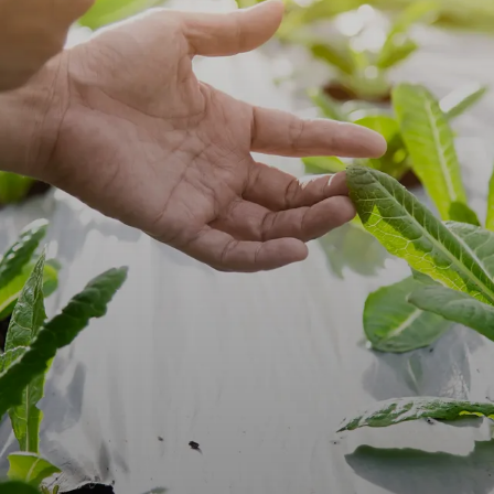
g the Charge in S
​‌‌ ‌​‌‍‍​​ ‌‌‍​‍‌‍ ‌‍‌​‌ ‍‌​‍‌‌​ ‌‌‌​​‍‌‌ ‌‍‍ ‌‍‌‌‌ ‍‌​‍‌‌​ ​ ‌​‌​​‍‌‌​ ​ ‌​‌​​‍‌‌​ ​‍​ ​‍‌‍​ ​ ​​‌‍‌​​ ‍‌​ ‌‍‌‍​‌​ ‌‍‌‍​ ​ ​​‌‍​‍‌‍‌​‌‍‌‌​‍‌‌​ ​‍​ ​‍​‍‌‌​ ‌‌‌​‌​​‍ ‍‌‍​ ‌‍‍​‌‍‍‌‌‍ ​‌‍‌​‌ ​‍‌‍‌‌‌‍ ‍​‍‌‌​ ‌‌‌​​‍‌‌ ‌‍‍ ‌‍‌‌‌ ‍‌​‍‌‌​ ​ ‌​‌​​‍‌‌​ ​ ‌​‌​​‍‌‌​ ​‍​ ​‍‌‍‌‌​ ​‍​ ​​‌‍​‌​ ‌‍‌‍‌‍​ ‍‌​ ‌​​ ‍‌​ ‌‌​ ‌​​ ​ ​ ​​​‍‌‌​ ​‍​ ​‍​‍‌‌​ ‌‌‌​‌​​‍ ‍‌ ‌​‌‍‌‌‌ ‍​‌ ‌​​ ‌‍​‍‌‍​‌‌ ​ ‌‍‌‌‌‌‌‌‌ ​‍‌‍ ​​ ‌​‍‌‌​ ​‍‌​‌‍‌ ​ ‌ ‌​‌ ‌‌‌‍‌​‌‍‍‌‌‍ ​‍‌‍‌‍‍‌‌‍‌​​ ‌‌ ​​‌‍ ‌ ​ ‌ ‌​​‍ ‍‌ ​ ‌‍​‌​‍ ‍‌‍​‍‌‍ ‌‍ ‍‌ ‌​‌‍‌‌‌ ​‍‌‍​‌​‍ ‌‌‍ ​‌‍‌‌‌‍​‌‌‍‌​‌‍‍‌‌‍ ‍‌‍‌ ​‍ ‌‌ ‌​‌‍‍​‌‍‌‌​‍ ‌‌‍​ ‌‍‍​‌‍​‌‌ ​‍‌‍‌ ‌‍‌‌​‍ ‌‌‍‍‌‌‍ ‍​‍ ‌‌ ​ ‌ ‌‌‌ ​ ‌ ‌​‌‍​‌‌‍‍‌‌‍ ‍‌‍​‌‌‍​‍‌‍ ​‌‍‌‌​‍ ‌‌‍​‌‌‍‌ ‌ ​‍‌‍‍‌‌‍​ ‌ ‌‌‌‍ ​‌ ‌​‌ ‌‌‌ ​‍‌‍‌‌​‍‌‍‌ ‌​‌ ‍‌‌ ​​‌‍‌‌​ ‌‌ ​​‌‍ ‌ ​ ‌ ‌​​‍‌‍‌ ​​‌