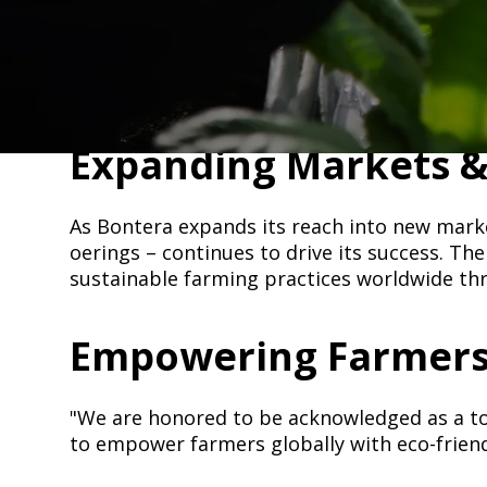
Bontera BioAg, a leader in sustainable agric
Agri Business Review.​​​​‌ ‍ ​‍​‍‌‍ ‌ ​‍‌‍‍‌‌‍‌ ‌‍‍‌‌‍ ‍​‍​‍​ ‍‍​‍​‍‌ ​ ‌‍​‌‌‍ ‍‌‍‍‌‌ ‌​‌ ‍‌​‍ ‍‌‍‍‌‌‍ ​‍​‍​‍ ​​‍​‍‌‍‍​‌ ​‍‌‍‌‌‌‍‌‍​‍​‍​ ‍‍​‍​‍​‍ ‌ ​ ‌ ‌​‌ ‌‌‌‍‌​‌‍‍‌‌‍ ​‍ ‌‍‍‌‌‍ ‍‌ ‌​‌‍‌‌‌‍ ‍‌ ‌​​‍ ‌‍‌‌‌‍‌​‌‍‍‌‌ ‌​​‍ ‌‍ ‌‌‍ ‌‍‌​‌‍‌‌​ ‌‌ ​​‌ ​‍‌‍‌‌‌ ​ ‌‍‌‌‌‍ ‍‌ ‌​‌‍​‌‌ ‌​‌‍‍‌‌‍ ‌‍ ‍​ ‍ ‌‍‍‌‌‍‌​​ ‌‌ ​​‌‍ ‌ ​ ‌ ‌​​‍ ‍‌ ​ ‌‍​‌​‍ ‍‌‍​‍‌‍ ‌‍ ‍‌ ‌​‌‍‌‌‌ ​‍‌‍​‌​‍ ‌‌‍ ​‌‍‌‌‌‍​‌‌‍‌​‌‍‍‌‌‍ ‍‌‍‌ ​‍ ‌‌ ‌​‌‍‍​‌‍‌‌​‍ ‌‌‍​ ‌‍‍​‌‍​‌‌ ​‍‌‍‌ ‌‍‌‌​‍ ‌‌‍‍‌‌‍ ‍​‍ ‌‌ ​ ‌ ‌‌‌ ​ ‌ ‌​‌‍​‌‌‍‍‌‌‍ ‍‌‍​‌‌‍​‍‌‍ ​‌‍‌‌​‍ ‌‌‍​‌‌‍‌ ‌ ​‍‌‍‍‌‌‍​ ‌ ‌‌‌‍ ​‌ ‌​‌ ‌‌‌ ​‍‌‍‌‌​ ‍ ‌ ‌​‌ ‍‌‌ ​​‌‍‌‌​ ‌‌ ​​‌‍ ‌ ​ ‌ ‌​​ ‍ ‌ ​​‌‍​‌‌ ‌​‌‍‍​​ ‌‌‍​‍‌‍ ‌‍‌​‌ ‍‌​‍‌‌​ ‌‌‌​​‍‌‌ ‌‍‍ ‌‍‌‌‌ ‍‌​‍‌‌​ ​ ‌​‌​​‍‌‌​ ​ ‌​‌​​‍‌‌​ ​‍​ ​‍​ ​‌​ ‌ ​ ​‍​ ​‍​ ‌​​ ‌‌​ ​‍​ ‍​​ ‍​​ ​ ​ ‍​‌‍​‌​‍‌‌​ ​‍​ ​‍​‍‌‌​ ‌‌‌​‌​​‍ ‍‌‍​ ‌‍‍​‌‍‍‌‌‍ ​‌‍‌​‌ ​‍‌‍‌‌‌‍ ‍​‍‌‌​ ‌‌‌​​‍‌‌ ‌‍‍ ‌‍‌‌‌ ‍‌​‍‌‌​ ​ ‌​‌​​‍‌‌​ ​ ‌​‌​​‍‌‌​ ​‍​ ​‍​ ​‍​ ‌ ​ ‌​​ ​​​ ‌​​ ​‍​ ‌​​ ‌ ‌‍​‍‌‍​‌​ ‍​​ ‌ ​‍‌‌​ ​‍​ ​‍​‍‌‌​ ‌‌‌​‌​​‍ ‍‌ ‌​‌‍‌‌‌ ‍​‌ ‌​​ ‌‍​‍‌‍​‌‌ ​ ‌‍‌‌‌‌‌‌‌ ​‍‌‍ ​​ ‌​‍‌‌​ ​‍‌​‌‍‌ ​ ‌ ‌​‌ ‌‌‌‍‌​‌‍‍‌‌‍ ​‍‌‍‌‍‍‌‌‍‌​​ ‌‌ ​​‌‍ ‌ ​ ‌ ‌​​‍ ‍‌ ​ ‌‍​‌​‍ ‍‌‍​‍‌‍ ‌‍ ‍‌ ‌​‌‍‌‌‌ ​‍‌‍​‌​‍ ‌‌‍ ​‌‍‌‌‌‍​‌‌‍‌​‌‍‍‌‌‍ ‍‌‍‌ ​‍ ‌‌ ‌​‌‍‍​‌‍‌‌​‍ ‌‌‍​ ‌‍‍​‌‍​‌‌ ​‍‌‍‌ ‌‍‌‌​‍ ‌‌‍‍‌‌‍ ‍​‍ ‌‌ ​ ‌ ‌‌‌ ​ ‌ ‌​‌‍​‌‌‍‍‌‌‍ ‍‌‍​‌‌‍​‍‌‍ ​‌‍‌‌​‍ ‌‌‍​‌‌‍‌ ‌ ​‍‌‍‍‌‌‍​ ‌ ‌‌‌‍ ​‌ ‌​‌ ‌‌‌ ​‍‌‍‌‌​‍‌‍‌ ‌​‌ ‍‌‌ ​​‌‍‌‌​ ‌‌ ​​‌‍ ‌ ​ ‌ ‌​​‍‌‍‌ ​​‌‍​‌‌ ‌​‌‍‍​​ ‌‌‍​‍‌‍ ‌‍‌​‌ ‍‌​‍‌‌​ ‌‌‌​​‍‌‌ ‌‍‍ ‌‍‌‌‌ ‍‌​‍‌‌​ ​ ‌​‌​​‍‌‌​ ​ ‌​‌​​‍‌‌​ ​‍​ ​‍​ ​‌​ ‌ ​ ​‍​ ​‍​ ‌​​ ‌‌​ ​‍​ ‍​​ ‍​​ ​ ​ ‍​‌‍​‌​‍‌‌​ ​‍​ ​‍​‍‌‌​ ‌‌‌​‌​​‍ ‍‌‍​ ‌‍‍​‌‍‍‌‌‍ ​‌‍‌​‌ ​‍‌‍‌‌‌‍ ‍​‍‌‌​ ‌‌‌​​‍‌‌ ‌‍‍ ‌‍‌‌‌ ‍‌​‍‌‌​ ​ ‌​‌​​‍‌‌​ ​ ‌​‌​​‍‌‌​ ​‍​ ​‍​ ​‍​ ‌ ​ ‌​​ ​​​ ‌​​ ​‍​ ‌​​ ‌ ‌‍​‍‌‍​‌​ ‍​​ ‌ ​‍‌‌​ ​‍​ ​‍​‍‌‌​ ‌‌‌​‌​​‍ ‍‌ ‌​‌‍‌‌‌ ‍​‌ ‌​​‍‌‍‌ ​​‌‍‌‌‌ ​‍‌ ​ ‌ ​​‌‍‌‌‌‍​ ‌ ‌​‌‍‍‌‌ ‌‍‌‍‌‌​ ‌‌ ​​‌ ‌‌‌‍​‍‌‍ ​‌‍‍‌‌ ​ ‌‍‍​‌‍‌‌‌‍‌​​‍​‍‌ ‌
This recognition unde
boost plant growth, and reduce dependency on synthetic fertilizers.​​​​‌ ‍ ​‍​‍‌‍ ‌ ​‍‌‍‍‌‌‍‌ ‌‍‍‌‌‍ ‍​‍​‍​ ‍‍​‍​‍‌ ​ ‌‍​‌‌‍ ‍‌‍‍‌‌ ‌​‌ ‍‌​‍ ‍‌‍‍‌‌‍ ​‍​‍​‍ ​​‍​‍‌‍‍​‌ ​‍‌‍‌‌‌‍‌‍​‍​‍​ ‍‍​‍​‍​‍ ‌ ​ ‌ ‌​‌ ‌‌‌‍‌​‌‍‍‌‌‍ ​‍ ‌‍‍‌‌‍ ‍‌ ‌​‌‍‌‌‌‍ ‍‌ ‌​​‍ ‌‍‌‌‌‍‌​‌‍‍‌‌ ‌​​‍ ‌‍ ‌‌‍ ‌‍‌​‌‍‌‌​ ‌‌ ​​‌ ​‍‌‍‌‌‌ ​ ‌‍‌‌‌‍ ‍‌ ‌​‌‍​‌‌ ‌​‌‍‍‌‌‍ ‌‍ ‍​ ‍ ‌‍‍‌‌‍‌​​ ‌‌ ​​‌‍ ‌ ​ ‌ ‌​​‍ ‍‌ ​ ‌‍​‌​‍ ‍‌‍​‍‌‍ ‌‍ ‍‌ ‌​‌‍‌‌‌ ​‍‌‍​‌​‍ ‌‌‍ ​‌‍‌‌‌‍​‌‌‍‌​‌‍‍‌‌‍ ‍‌‍‌ ​‍ ‌‌ ‌​‌‍‍​‌‍‌‌​‍ ‌‌‍​ ‌‍‍​‌‍​‌‌ ​‍‌‍‌ ‌‍‌‌​‍ ‌‌‍‍‌‌‍ ‍​‍ ‌‌ ​ ‌ ‌‌‌ ​ ‌ ‌​‌‍​‌‌‍‍‌‌‍ ‍‌‍​‌‌‍​‍‌‍ ​‌‍‌‌​‍ ‌‌‍​‌‌‍‌ ‌ ​‍‌‍‍‌‌‍​ ‌ ‌‌‌‍ ​‌ ‌​‌ ‌‌‌ ​‍‌‍‌‌​ ‍ ‌ ‌​‌ ‍‌‌ ​​‌‍‌‌​ ‌‌ ​​‌‍ ‌ ​ ‌ ‌​​ ‍ ‌ ​​‌‍​‌‌ ‌​‌‍‍​​ ‌‌‍​‍‌‍ ‌‍‌​‌ ‍‌​‍‌‌​ ‌‌‌​​‍‌‌ ‌‍‍ ‌‍‌‌‌ ‍‌​‍‌‌​ ​ ‌​‌​​‍‌‌​ ​ ‌​‌​​‍‌‌​ ​‍​ ​‍​ ​‌​ ‌ ​ ​‍​ ​‍​ ‌​​ ‌‌​ ​‍​ ‍​​ ‍​​ ​ ​ ‍​‌‍​‌​‍‌‌​ ​‍​ ​‍​‍‌‌​ ‌‌‌​‌​​‍ ‍‌‍​ ‌‍‍​‌‍‍‌‌‍ ​‌‍‌​‌ ​‍‌‍‌‌‌‍ ‍​‍‌‌​ ‌‌‌​​‍‌‌ ‌‍‍ ‌‍‌‌‌ ‍‌​‍‌‌​ ​ ‌​‌​​‍‌‌​ ​ ‌​‌​​‍‌‌​ ​‍​ ​‍​ ‌‍‌‍​‍​ ​‌​ ‌‌‌‍‌​‌‍‌​​ ‌‌​ ​​​ ‌‍​ ​ ​ ​‌‌‍‌‍​‍‌‌​ ​‍​ ​‍​‍‌‌​ ‌‌‌​‌​​‍ ‍‌ ‌​‌‍‌‌‌ ‍​‌ ‌​​ ‌‍​‍‌‍​‌‌ ​ ‌‍‌‌‌‌‌‌‌ ​‍‌‍ ​​ ‌​‍‌‌​ ​‍‌​‌‍‌ ​ ‌ ‌​‌ ‌‌‌‍‌​‌‍‍‌‌‍ ​‍‌‍‌‍‍‌‌‍‌​​ ‌‌ ​​‌‍ ‌ ​ ‌ ‌​​‍ ‍‌ ​ ‌‍​‌​‍ ‍‌‍​‍‌‍ ‌‍ ‍‌ ‌​‌‍‌‌‌ ​‍‌‍​‌​‍ ‌‌‍ ​‌‍‌‌‌‍​‌‌‍‌​‌‍‍‌‌‍ ‍‌‍‌ ​‍ ‌‌ ‌​‌‍‍​‌‍‌‌
Expanding Markets & Product Innovation​​​​‌ ‍ ​‍​‍‌‍ ‌ ​‍‌‍‍‌‌‍‌ ‌‍‍‌‌‍ ‍​‍​‍​ ‍‍​‍​‍‌ ​ ‌‍​‌‌‍ ‍‌‍‍‌‌ ‌​‌ ‍‌​‍ ‍‌‍‍‌‌‍ ​‍​‍​‍ ​​‍​‍‌‍‍​‌ ​‍‌‍‌‌‌‍‌‍​‍​‍​ ‍‍​‍​‍​‍ ‌ ​ ‌ ‌​‌ ‌‌‌‍‌​‌‍‍‌‌‍ ​‍ ‌‍‍‌‌‍ ‍‌ ‌​‌‍‌‌‌‍ ‍‌ ‌​​‍ ‌‍‌‌‌‍‌​‌‍‍‌‌ ‌​​‍ ‌‍ ‌‌‍ ‌‍‌​‌‍‌‌​ ‌‌ ​​‌ ​‍‌‍‌‌‌ ​ ‌‍‌‌‌‍ ‍‌ ‌​‌‍​‌‌ ‌​‌‍‍‌‌‍ ‌‍ ‍​ ‍ ‌‍‍‌‌‍‌​​ ‌‌ ​​‌‍ ‌ ​ ‌ ‌​​‍ ‍‌ ​ ‌‍​‌​‍ ‍‌‍​‍‌‍ ‌‍ ‍‌ ‌​‌‍‌‌‌ ​‍‌‍​‌​‍ ‌‌‍ ​‌‍‌‌‌‍​‌‌‍‌​‌‍‍‌‌‍ ‍‌‍‌ ​‍ ‌‌ ‌​‌‍‍​‌‍‌‌​‍ ‌‌‍​ ‌‍‍​‌‍​‌‌ ​‍‌‍‌ ‌‍‌‌​‍ ‌‌‍‍‌‌‍ ‍​‍ ‌‌ ​ ‌ ‌‌‌ ​ ‌ ‌​‌‍​‌‌‍‍‌‌‍ ‍‌‍​‌‌‍​‍‌‍ ​‌‍‌‌​‍ ‌‌‍​‌‌‍‌ ‌ ​‍‌‍‍‌‌‍​ ‌ ‌‌‌‍ ​‌ ‌​‌ ‌‌‌ ​‍‌‍‌‌​ ‍ ‌ ‌​‌ ‍‌‌ ​​‌‍‌‌​ ‌‌ ​​‌‍ ‌ ​ ‌ ‌​​ ‍ ‌ ​​‌‍​‌‌ ‌​‌‍‍​​ ‌‌‍​‍‌‍ ‌‍‌​‌ ‍‌​‍‌‌​ ‌‌‌​​‍‌‌ ‌‍‍ ‌‍‌‌‌ ‍‌​‍‌‌​ ​ ‌​‌​​‍‌‌​ ​ ‌​‌​​‍‌‌​ ​‍​ ​‍‌‍‌‌​ ​​​ ‌‌‌‍​‌​ ​ ​ ‌‌​ ‌‌‌‍​ ​ ‍​‌‍​ ‌‍​ ​ ‌​​‍‌‌​ ​‍​ ​‍​‍‌‌​ ‌‌‌​‌​​‍ ‍‌‍​ ‌‍‍​‌‍‍‌‌‍ ​‌‍‌​‌ ​‍‌‍‌‌‌‍ ‍​‍‌‌​ ‌‌‌​​‍‌‌ ‌‍‍ ‌‍‌‌‌ ‍‌​‍‌‌​ ​ ‌​‌​​‍‌‌​ ​ ‌​‌​​‍‌‌​ ​‍​ ​‍​ ‌​‌‍‌‍​ ‌​​ ‌‌​ ‌ ​ ‌‍​ ‍​​ ​ ‌‍‌‌​ ‍​​ ‌‍​ ​ ​ 
As Bontera expands its reach into new marke
offerings – continues to drive its success. T
sustainable farming practices worldwide through enhanced microbial activity.​​​​‌ ‍ ​‍​‍‌‍ ‌ ​‍‌‍‍‌‌‍‌ ‌‍‍‌‌‍ ‍​‍​‍​ ‍‍​‍​‍‌ ​ ‌‍​‌‌‍ ‍‌‍‍‌‌ ‌​‌ ‍‌​‍ ‍‌‍‍‌‌‍ ​‍​‍​‍ ​​‍​‍‌‍‍​‌ ​‍‌‍‌‌‌‍‌‍​‍​‍​ ‍‍​‍​‍​‍ ‌ ​ ‌ ‌​‌ ‌‌‌‍‌​‌‍‍‌‌‍ ​‍ ‌‍‍‌‌‍ ‍‌ ‌​‌‍‌‌‌‍ ‍‌ ‌​​‍ ‌‍‌‌‌‍‌​‌‍‍‌‌ ‌​​‍ ‌‍ ‌‌‍ ‌‍‌​‌‍‌‌​ ‌‌ ​​‌ ​‍‌‍‌‌‌ ​ ‌‍‌‌‌‍ ‍‌ ‌​‌‍​‌‌ ‌​‌‍‍‌‌‍ ‌‍ ‍​ ‍ ‌‍‍‌‌‍‌​​ ‌‌ ​​‌‍ ‌ ​ ‌ ‌​​‍ ‍‌ ​ ‌‍​‌​‍ ‍‌‍​‍‌‍ ‌‍ ‍‌ ‌​‌‍‌‌‌ ​‍‌‍​‌​‍ ‌‌‍ ​‌‍‌‌‌‍​‌‌‍‌​‌‍‍‌‌‍ ‍‌‍‌ ​‍ ‌‌ ‌​‌‍‍​‌‍‌‌​‍ ‌‌‍​ ‌‍‍​‌‍​‌‌ ​‍‌‍‌ ‌‍‌‌​‍ ‌‌‍‍‌‌‍ ‍​‍ ‌‌ ​ ‌ ‌‌‌ ​ ‌ ‌​‌‍​‌‌‍‍‌‌‍ ‍‌‍​‌‌‍​‍‌‍ ​‌‍‌‌​‍ ‌‌‍​‌‌‍‌ ‌ ​‍‌‍‍‌‌‍​ ‌ ‌‌‌‍ ​‌ ‌​‌ ‌‌‌ ​‍‌‍‌‌​ ‍ ‌ ‌​‌ ‍‌‌ ​​‌‍‌‌​ ‌‌ ​​‌‍ ‌ ​ ‌ ‌​​ ‍ ‌ ​​‌‍​‌‌ ‌​‌‍‍​​ ‌‌‍​‍‌‍ ‌‍‌​‌ ‍‌​‍‌‌​ ‌‌‌​​‍‌‌ ‌‍‍ ‌‍‌‌‌ ‍‌​‍‌‌​ ​ ‌​‌​​‍‌‌​ ​ ‌​‌​​‍‌‌​ ​‍​ ​‍​ ‌​​ ‍‌​ ​ ​ ​‍‌‍​‍‌‍​ ​ ‌‍​ ‌ ​ ​ ​ ​‍​ ‍​‌‍‌​​‍‌‌​ ​‍​ ​‍​‍‌‌​ ‌‌‌​‌​​‍ ‍‌‍​ ‌‍‍​‌‍‍‌‌‍ ​‌‍‌​‌ ​‍‌‍‌‌‌‍ ‍​‍‌‌​ ‌‌‌​​‍‌‌ ‌‍‍ ‌‍‌‌‌ ‍‌​‍‌‌​ ​ ‌​‌​​‍‌‌​ ​ ‌​‌​​‍‌‌​ ​‍​ ​‍‌‍​‍​ ​​‌‍‌‍​ ​‍​ ‌‌​ ​​​ ‌‍‌‍​‍‌‍‌‌​ ‍​‌‍‌‌​ ​‍​‍‌‌​ ​‍​ ​‍​‍‌‌​ ‌‌‌​‌​​‍ ‍‌ ‌​‌‍‌‌‌ ‍​‌ ‌​​ ‌‍​‍‌‍​‌‌ ​ ‌‍‌‌‌‌‌‌‌ ​‍‌‍ ​​ ‌​‍
Empowering Farmers with Natural Solutions​​​​‌ ‍ ​‍​‍‌‍ ‌ ​‍‌‍‍‌‌‍‌ ‌‍‍‌‌‍ ‍​‍​‍​ ‍‍​‍​‍‌ ​ ‌‍​‌‌‍ ‍‌‍‍‌‌ ‌​‌ ‍‌​‍ ‍‌‍‍‌‌‍ ​‍​‍​‍ ​​‍​‍‌‍‍​‌ ​‍‌‍‌‌‌‍‌‍​‍​‍​ ‍‍​‍​‍​‍ ‌ ​ ‌ ‌​‌ ‌‌‌‍‌​‌‍‍‌‌‍ ​‍ ‌‍‍‌‌‍ ‍‌ ‌​‌‍‌‌‌‍ ‍‌ ‌​​‍ ‌‍‌‌‌‍‌​‌‍‍‌‌ ‌​​‍ ‌‍ ‌‌‍ ‌‍‌​‌‍‌‌​ ‌‌ ​​‌ ​‍‌‍‌‌‌ ​ ‌‍‌‌‌‍ ‍‌ ‌​‌‍​‌‌ ‌​‌‍‍‌‌‍ ‌‍ ‍​ ‍ ‌‍‍‌‌‍‌​​ ‌‌ ​​‌‍ ‌ ​ ‌ ‌​​‍ ‍‌ ​ ‌‍​‌​‍ ‍‌‍​‍‌‍ ‌‍ ‍‌ ‌​‌‍‌‌‌ ​‍‌‍​‌​‍ ‌‌‍ ​‌‍‌‌‌‍​‌‌‍‌​‌‍‍‌‌‍ ‍‌‍‌ ​‍ ‌‌ ‌​‌‍‍​‌‍‌‌​‍ ‌‌‍​ ‌‍‍​‌‍​‌‌ ​‍‌‍‌ ‌‍‌‌​‍ ‌‌‍‍‌‌‍ ‍​‍ ‌‌ ​ ‌ ‌‌‌ ​ ‌ ‌​‌‍​‌‌‍‍‌‌‍ ‍‌‍​‌‌‍​‍‌‍ ​‌‍‌‌​‍ ‌‌‍​‌‌‍‌ ‌ ​‍‌‍‍‌‌‍​ ‌ ‌‌‌‍ ​‌ ‌​‌ ‌‌‌ ​‍‌‍‌‌​ ‍ ‌ ‌​‌ ‍‌‌ ​​‌‍‌‌​ ‌‌ ​​‌‍ ‌ ​ ‌ ‌​​ ‍ ‌ ​​‌‍​‌‌ ‌​‌‍‍​​ ‌‌‍​‍‌‍ ‌‍‌​‌ ‍‌​‍‌‌​ ‌‌‌​​‍‌‌ ‌‍‍ ‌‍‌‌‌ ‍‌​‍‌‌​ ​ ‌​‌​​‍‌‌​ ​ ‌​‌​​‍‌‌​ ​‍​ ​‍‌‍‌‌​ ​‌​ ‌ ‌‍​‌​ ​‍‌‍​‍​ ‌ ‌‍‌‍​ ‌‍‌‍​‍​ ‌‌​ ‌​​‍‌‌​ ​‍​ ​‍​‍‌‌​ ‌‌‌​‌​​‍ ‍‌‍​ ‌‍‍​‌‍‍‌‌‍ ​‌‍‌​‌ ​‍‌‍‌‌‌‍ ‍​‍‌‌​ ‌‌‌​​‍‌‌ ‌‍‍ ‌‍‌‌‌ ‍‌​‍‌‌​ ​ ‌​‌​​‍‌‌​ 
"We are honored to be acknowledged as a top
to empower farmers globally with eco-friend