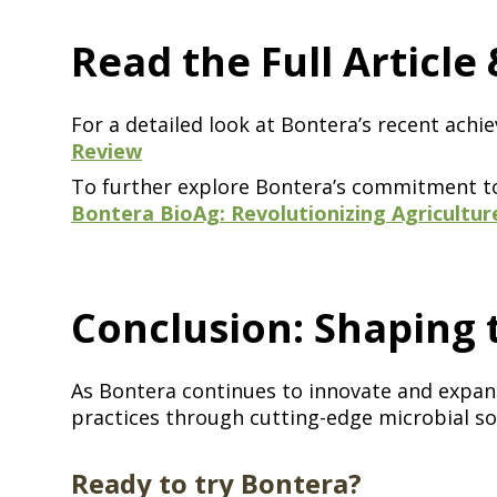
Read the Full Article & Explore More​​​​‌ ‍ ​‍​‍‌‍ ‌ ​‍‌‍‍‌‌‍‌ ‌‍‍‌‌‍ ‍​‍​‍​ ‍‍​‍​‍‌ ​ ‌‍​‌‌‍ ‍‌‍‍‌‌ ‌​‌ ‍‌​‍ ‍‌‍‍‌‌‍ ​‍​‍​‍ ​​‍​‍‌‍‍​‌ ​‍‌‍‌‌‌‍‌‍​‍​‍​ ‍‍​‍​‍​‍ ‌ ​ ‌ ‌​‌ ‌‌‌‍‌​‌‍‍‌‌‍ ​‍ ‌‍‍‌‌‍ ‍‌ ‌​‌‍‌‌‌‍ ‍‌ ‌​​‍ ‌‍‌‌‌‍‌​‌‍‍‌‌ ‌​​‍ ‌‍ ‌‌‍ ‌‍‌​‌‍‌‌​ ‌‌ ​​‌ ​‍‌‍‌‌‌ ​ ‌‍‌‌‌‍ ‍‌ ‌​‌‍​‌‌ ‌​‌‍‍‌‌‍ ‌‍ ‍​ ‍ ‌‍‍‌‌‍‌​​ ‌‌ ​​‌‍ ‌ ​ ‌ ‌​​‍ ‍‌ ​ ‌‍​‌​‍ ‍‌‍​‍‌‍ ‌‍ ‍‌ ‌​‌‍‌‌‌ ​‍‌‍​‌​‍ ‌‌‍ ​‌‍‌‌‌‍​‌‌‍‌​‌‍‍‌‌‍ ‍‌‍‌ ​‍ ‌‌ ‌​‌‍‍​‌‍‌‌​‍ ‌‌‍​ ‌‍‍​‌‍​‌‌ ​‍‌‍‌ ‌‍‌‌​‍ ‌‌‍‍‌‌‍ ‍​‍ ‌‌ ​ ‌ ‌‌‌ ​ ‌ ‌​‌‍​‌‌‍‍‌‌‍ ‍‌‍​‌‌‍​‍‌‍ ​‌‍‌‌​‍ ‌‌‍​‌‌‍‌ ‌ ​‍‌‍‍‌‌‍​ ‌ ‌‌‌‍ ​‌ ‌​‌ ‌‌‌ ​‍‌‍‌‌​ ‍ ‌ ‌​‌ ‍‌‌ ​​‌‍‌‌​ ‌‌ ​​‌‍ ‌ ​ ‌ ‌​​ ‍ ‌ ​​‌‍​‌‌ ‌​‌‍‍​​ ‌‌‍​‍‌‍ ‌‍‌​‌ ‍‌​‍‌‌​ ‌‌‌​​‍‌‌ ‌‍‍ ‌‍‌‌‌ ‍‌​‍‌‌​ ​ ‌​‌​​‍‌‌​ ​ ‌​‌​​‍‌‌​ ​‍​ ​‍‌‍‌‌​ ‌‌‌‍‌​​ ​‌​ ​‌​ ‌​‌‍​ ​ ​ ​ ‌​​ ‌‍‌‍‌‌​ ​‌​‍‌‌​ ​‍​ ​‍​‍‌‌​ ‌‌‌​‌​​‍ ‍‌‍​ ‌‍‍​‌‍‍‌‌‍ ​‌‍‌​‌ ​‍‌‍‌‌‌‍ ‍​‍‌‌​ ‌‌‌​​‍‌‌ ‌‍‍ ‌‍‌‌‌ ‍‌​‍‌‌​ ​ ‌​‌​​‍‌‌​ ​ ‌​‌​​‍‌‌​ ​‍​ ​‍​ ‌‍‌‍​ ​ ‌‌​ ​ ​ ​‌​ ​​​ ‌‍‌‍​‍‌‍‌‍​ ​‍​ ‌ ​ ‌​​ ​​​‍‌‌​ ​‍​ ​‍​‍‌‌​ ‌‌‌​‌​​‍ ‍‌ ‌​‌‍‌‌‌ ‍​‌ ‌​​ ‌‍​‍‌‍​‌‌ ​ ‌‍‌‌‌‌‌‌‌ ​‍‌‍ ​​ ‌​‍‌‌​ ​‍‌​‌‍‌ ​ ‌ ‌​‌ ‌‌‌‍‌​‌‍‍‌‌‍ ​‍‌‍‌‍‍‌‌‍‌​​ ‌‌ ​​‌‍ 
For a detailed look at Bontera’s recent achievements and their impact on sustainable agriculture, read the full article on ​​​​‌ ‍ ​‍​‍‌‍ ‌ ​‍‌‍‍‌‌‍‌ ‌‍‍‌‌‍ ‍​‍​‍​ ‍‍​‍​‍‌ ​ ‌‍​‌‌‍ ‍‌‍‍‌‌ ‌​‌ ‍‌​‍ ‍‌‍‍‌‌‍ ​‍​‍​‍ ​​‍​‍‌‍‍​‌ ​‍‌‍‌‌‌‍‌‍​‍​‍​ ‍‍​‍​‍​‍ ‌ ​ ‌ ‌​‌ ‌‌‌‍‌​‌‍‍‌‌‍ ​‍ ‌‍‍‌‌‍ ‍‌ ‌​‌‍‌‌‌‍ ‍‌ ‌​​‍ ‌‍‌‌‌‍‌​‌‍‍‌‌ ‌​​‍ ‌‍ ‌‌‍ ‌‍‌​‌‍‌‌​ ‌‌ ​​‌ ​‍‌‍‌‌‌ ​ ‌‍‌‌‌‍ ‍‌ ‌​‌‍​‌‌ ‌​‌‍‍‌‌‍ ‌‍ ‍​ ‍ ‌‍‍‌‌‍‌​​ ‌‌ ​​‌‍ ‌ ​ ‌ ‌​​‍ ‍‌ ​ ‌‍​‌​‍ ‍‌‍​‍‌‍ ‌‍ ‍‌ ‌​‌‍‌‌‌ ​‍‌‍​‌​‍ ‌‌‍ ​‌‍‌‌‌‍​‌‌‍‌​‌‍‍‌‌‍ ‍‌‍‌ ​‍ ‌‌ ‌​‌‍‍​‌‍‌‌​‍ ‌‌‍​ ‌‍‍​‌‍​‌‌ ​‍‌‍‌ ‌‍‌‌​‍ ‌‌‍‍‌‌‍ ‍​‍ ‌‌ ​ ‌ ‌‌‌ ​ ‌ ‌​‌‍​‌‌‍‍‌‌‍ ‍‌‍​‌‌‍​‍‌‍ ​‌‍‌‌​‍ ‌‌‍​‌‌‍‌ ‌ ​‍‌‍‍‌‌‍​ ‌ ‌‌‌‍ ​‌ ‌​‌ ‌‌‌ ​‍‌‍‌‌​ ‍ ‌ ‌​‌ ‍‌‌ ​​‌‍‌‌​ ‌‌ ​​‌‍ ‌ ​ ‌ ‌​​ ‍ 
Review​​​​‌ ‍ ​‍​‍‌‍ ‌ ​‍‌‍‍‌‌‍‌ ‌‍‍‌‌‍ ‍​‍​‍​ ‍‍​‍​‍‌ ​ ‌‍​‌‌‍ ‍‌‍‍‌‌ ‌​‌ ‍‌​‍ ‍‌‍‍‌‌‍ ​‍​‍​‍ ​​‍​‍‌‍‍​‌ ​‍‌‍‌‌‌‍‌‍​‍​‍​ ‍‍​‍​‍​‍ ‌ ​ ‌ ‌​‌ ‌‌‌‍‌​‌‍‍‌‌‍ ​‍ ‌‍‍‌‌‍ ‍‌ ‌​‌‍‌‌‌‍ ‍‌ ‌​​‍ ‌‍‌‌‌‍‌​‌‍‍‌‌ ‌​​‍ ‌‍ ‌‌‍ ‌‍‌​‌‍‌‌​ ‌‌ ​​‌ ​‍‌‍‌‌‌ ​ ‌‍‌‌‌‍ ‍‌ ‌​‌‍​‌‌ ‌​‌‍‍‌‌‍ ‌‍ ‍​ ‍ ‌‍‍‌‌‍‌​​ ‌‌ ​​‌‍ ‌ ​ ‌ ‌​​‍ ‍‌ ​ ‌‍​‌​‍ ‍‌‍​‍‌‍ ‌‍ ‍‌ ‌​‌‍‌‌‌ ​‍‌‍​‌​‍ ‌‌‍ ​‌‍‌‌‌‍​‌‌‍‌​‌‍‍‌‌‍ ‍‌‍‌ ​‍ ‌‌ ‌​‌‍‍​‌‍‌‌​‍ ‌‌‍​ ‌‍‍​‌‍​‌‌ ​‍‌‍‌ ‌‍‌‌​‍ ‌‌‍‍‌‌‍ ‍​‍ ‌‌ ​ ‌ ‌‌‌ ​ ‌ ‌​‌‍​‌‌‍‍‌‌‍ ‍‌‍​‌‌‍​‍‌‍ ​‌‍‌‌​‍ ‌‌‍​‌‌‍‌ ‌ ​‍‌‍‍‌‌‍​ ‌ ‌‌‌‍ ​‌ ‌​‌ ‌‌‌ ​‍‌‍‌‌​ ‍ ‌ ‌​‌ ‍‌‌ ​​‌‍‌‌​ ‌‌ ​​‌‍ ‌ ​ ‌ ‌​​ ‍ ‌ ​​‌‍​‌‌ ‌​‌‍‍​​ ‌‌‍​‍‌‍ ‌‍‌​‌ ‍‌​‍‌‌​ ‌‌‌​​‍‌‌ ‌‍‍ ‌‍‌‌‌ ‍‌​‍‌‌​ ​ ‌​‌​​‍‌‌​ ​ ‌​‌​​‍‌‌​ ​‍​ ​‍​ ‌‍‌‍‌‍​ ‍‌‌‍‌​​ ‌​​ ‌‍​ ‌‍​ ‌​​ ​ ‌‍‌​​ ‍​‌‍‌‍​‍‌‌​ ​‍​ ​‍​‍‌‌​ ‌‌‌​‌​​‍ ‍‌‍​ ‌‍‍​‌‍‍‌‌‍ ​‌‍‌​‌ ​‍‌‍‌‌‌‍ ‍​‍‌‌​ ‌‌‌​​‍‌‌ ‌‍‍ ‌‍‌‌‌ ‍‌​‍‌‌​ ​ ‌​‌​​‍‌‌​ ​ ‌​‌​​‍‌‌​ ​‍​ ​‍​ ‌‍​ ‌‌​ ‍‌​ ‌‌‌‍‌‌​ ​ ​ ​‍​ ​‍‌‍‌​‌‍‌​​ ‌​​ ‌‌​‍‌‌​ ​‍​ ​‍​‍‌‌​ ‌‌‌​‌​​‍ ‍‌ ‌​‌‍‌‌‌ ‍​‌ ‌​​ ‌‍​‍‌‍​‌‌ ​ ‌‍‌‌‌‌‌‌‌ ​‍‌‍ ​​ ‌​‍‌‌​ ​‍‌​‌‍‌ ​ ‌ ‌​‌ ‌‌‌‍‌​‌‍‍‌‌‍ ​‍‌‍‌‍‍‌‌‍‌​​ ‌‌ ​​‌‍ ‌ ​ ‌ ‌​​‍ ‍‌ ​ ‌‍​‌​‍ ‍‌‍​‍‌‍ ‌‍ ‍‌ ‌​‌‍‌‌‌ ​‍‌‍​‌​‍ ‌‌‍ ​‌‍‌‌‌‍​‌‌‍‌​‌‍‍‌‌‍ ‍‌‍‌ ​‍ ‌‌ ‌​‌‍‍​‌‍‌‌​‍ ‌‌‍​ ‌‍‍​‌‍​‌‌ ​‍‌‍‌ ‌‍‌‌​‍ ‌‌‍‍‌‌‍ ‍​‍ ‌‌ ​ ‌ ‌‌‌ ​ ‌ ‌​‌‍​‌‌‍‍‌‌‍ ‍‌‍​‌‌‍​‍‌‍ ​‌‍‌‌​‍ ‌‌‍​‌‌‍‌ ‌ ​‍‌‍‍‌‌‍​ ‌ ‌‌‌‍ ​‌ ‌​‌ ‌‌‌ ​‍‌‍‌‌​‍‌‍‌ ‌​‌ ‍‌‌ ​​‌‍‌‌​ ‌‌ ​​‌‍ ‌ ​ ‌ ‌​​‍‌‍‌ ​​‌‍​‌‌ ‌​‌‍‍​​ ‌‌‍​‍‌‍ ‌‍‌​‌ ‍‌​‍‌‌​ ‌‌‌​​‍‌‌ ‌‍‍ ‌‍‌‌‌ ‍‌​‍‌‌​ ​ ‌​‌​​‍‌‌​ ​ ‌​‌​​‍‌‌​ ​‍​ ​‍​ ‌‍‌‍‌‍​ ‍‌‌‍‌​​ ‌​​ ‌‍​ ‌‍​ ‌​​ ​ ‌‍‌​​ ‍​‌‍‌‍​‍‌‌​ ​‍​ ​‍​‍‌‌​ ‌‌‌​‌​​‍ ‍‌‍​ ‌‍‍​‌‍‍‌‌‍ ​‌‍‌​‌ ​‍‌‍‌‌‌‍ ‍​‍‌‌​ ‌‌‌​​‍‌‌ ‌‍‍ ‌‍‌‌‌ ‍‌​‍‌‌​ ​ ‌​‌​​‍‌‌​ ​ ‌​‌​​‍‌‌​ ​‍​ ​‍​ ‌‍​ ‌‌​ ‍‌​ ‌‌‌‍‌‌​ ​ ​ ​‍​ ​‍‌‍‌​‌‍‌​​ ‌​​ ‌‌​‍‌‌​ ​‍​ ​‍​‍‌‌​ ‌‌‌​‌​​‍ ‍‌ ‌​‌‍‌‌‌ ‍​‌ ‌​​‍‌‍‌ ​​‌‍‌‌‌ ​‍‌ ​ ‌ ​​‌‍‌‌‌‍​ ‌ ‌​‌‍‍‌‌ ‌‍‌‍‌‌​ ‌‌ ​​‌ ‌‌‌‍​‍‌‍ ​‌‍‍‌‌ ​ ‌‍‍​‌‍‌‌‌‍‌​​‍​‍‌ ‌
To further explore Bontera’s commitment to 
Bontera BioAg: Revolutionizing Agriculture with Microbial Innovations​​​​‌ ‍ ​‍​‍‌‍ ‌ ​‍‌‍‍‌‌‍‌ ‌‍‍‌‌‍ ‍​‍​‍​ ‍‍​‍​‍‌ ​ ‌‍​‌‌‍ ‍‌‍‍‌‌ ‌​‌ ‍‌​‍ ‍‌‍‍‌‌‍ ​‍​‍​‍ ​​‍​‍‌‍‍​‌ ​‍‌‍‌‌‌‍‌‍​‍​‍​ ‍‍​‍​‍​‍ ‌ ​ ‌ ‌​‌ ‌‌‌‍‌​‌‍‍‌‌‍ ​‍ ‌‍‍‌‌‍ ‍‌ ‌​‌‍‌‌‌‍ ‍‌ ‌​​‍ ‌‍‌‌‌‍‌​‌‍‍‌‌ ‌​​‍ ‌‍ ‌‌‍ ‌‍‌​‌‍‌‌​ ‌‌ ​​‌ ​‍‌‍‌‌‌ ​ ‌‍‌‌‌‍ ‍‌ ‌​‌‍​‌‌ ‌​‌‍‍‌‌‍ ‌‍ ‍​ ‍ ‌‍‍‌‌‍‌​​ ‌‌ ​​‌‍ ‌ ​ ‌ ‌​​‍ ‍‌ ​ ‌‍​‌​‍ ‍‌‍​‍‌‍ ‌‍ ‍‌ ‌​‌‍‌‌‌ ​‍‌‍​‌​‍ ‌‌‍ ​‌‍‌‌‌‍​‌‌‍‌​‌‍‍‌‌‍ ‍‌‍‌ ​‍ ‌‌ ‌​‌‍‍​‌‍‌‌​‍ ‌‌‍​ ‌‍‍​‌‍​‌‌ ​‍‌‍‌ ‌‍‌‌​‍ ‌‌‍‍‌‌‍ ‍​‍ ‌‌ ​ ‌ ‌‌‌ ​ ‌ ‌​‌‍​‌‌‍‍‌‌‍ ‍‌‍​‌‌‍​‍‌‍ ​‌‍‌‌​‍ ‌‌‍​‌‌‍‌ ‌ ​‍‌‍‍‌‌‍​ ‌ ‌‌‌‍ ​‌ ‌​‌ ‌‌‌ ​‍‌‍‌‌​ ‍ ‌ ‌​‌ ‍‌‌ ​​‌‍‌‌​ ‌‌ ​​‌‍ ‌ ​ ‌ ‌​​ ‍ ‌ ​​‌‍​‌‌ ‌​‌‍‍​​ ‌‌‍​‍‌‍ ‌‍‌​‌ ‍‌​‍‌‌​ ‌‌‌​​‍‌‌ ‌‍‍ ‌‍‌‌‌ ‍‌​‍‌‌​ ​ ‌​‌​​‍‌‌​ ​ ‌​‌​​‍‌‌​ ​‍​ ​‍‌‍‌‍‌‍​‍​ ​ ​ ‍‌​ ‌‍​ ​‍​ ‍‌​ ​‌​ ​‌​ ‌‌‌‍‌​‌‍‌​​‍‌‌​ ​‍​ ​‍​‍‌‌​ ‌‌‌​‌​​‍ ‍‌‍​ ‌‍‍​‌‍‍‌‌‍ ​‌‍‌​‌ ​‍‌‍‌‌‌‍ ‍​‍‌‌​ ‌‌‌​​‍‌‌ ‌‍‍ ‌‍‌‌‌ ‍‌​‍‌‌​ ​ ‌​‌​​‍‌‌​ ​ ‌​‌​​‍‌‌​ ​‍​ ​‍‌‍‌‌​ ‌‌​ ‍‌​ ​ ​ ‌‍​ ​ ‌‍​‍‌‍​‌​ ​​​ ‌​​ ‌ ​ ​‌​‍‌‌​ ​‍​ ​‍​‍‌‌​ ‌‌‌​‌​​‍ ‍‌ ‌​‌‍‌‌‌ ‍​‌ ‌​​ ‌‍​‍‌‍​‌‌ ​ ‌‍‌‌‌‌‌‌‌ ​‍‌‍ ​​ ‌​‍‌‌​ ​‍‌​‌‍‌ ​ ‌ ‌​‌ ‌‌‌‍‌​‌‍‍‌‌‍ ​‍‌‍‌‍‍‌‌‍‌​​ ‌‌ ​​‌‍ ‌ ​ ‌ ‌​​‍ ‍‌ ​
Conclusion: Shaping the Future of Sustainable Agriculture​​​​‌ ‍ ​‍​‍‌‍ ‌ ​‍‌‍‍‌‌‍‌ ‌‍‍‌‌‍ ‍​‍​‍​ ‍‍​‍​‍‌ ​ ‌‍​‌‌‍ ‍‌‍‍‌‌ ‌​‌ ‍‌​‍ ‍‌‍‍‌‌‍ ​‍​‍​‍ ​​‍​‍‌‍‍​‌ ​‍‌‍‌‌‌‍‌‍​‍​‍​ ‍‍​‍​‍​‍ ‌ ​ ‌ ‌​‌ ‌‌‌‍‌​‌‍‍‌‌‍ ​‍ ‌‍‍‌‌‍ ‍‌ ‌​‌‍‌‌‌‍ ‍‌ ‌​​‍ ‌‍‌‌‌‍‌​‌‍‍‌‌ ‌​​‍ ‌‍ ‌‌‍ ‌‍‌​‌‍‌‌​ ‌‌ ​​‌ ​‍‌‍‌‌‌ ​ ‌‍‌‌‌‍ ‍‌ ‌​‌‍​‌‌ ‌​‌‍‍‌‌‍ ‌‍ ‍​ ‍ ‌‍‍‌‌‍‌​​ ‌‌ ​​‌‍ ‌ ​ ‌ ‌​​‍ ‍‌ ​ ‌‍​‌​‍ ‍‌‍​‍‌‍ ‌‍ ‍‌ ‌​‌‍‌‌‌ ​‍‌‍​‌​‍ ‌‌‍ ​‌‍‌‌‌‍​‌‌‍‌​‌‍‍‌‌‍ ‍‌‍‌ ​‍ ‌‌ ‌​‌‍‍​‌‍‌‌​‍ ‌‌‍​ ‌‍‍​‌‍​‌‌ ​‍‌‍‌ ‌‍‌‌​‍ ‌‌‍‍‌‌‍ ‍​‍ ‌‌ ​ ‌ ‌‌‌ ​ ‌ ‌​‌‍​‌‌‍‍‌‌‍ ‍‌‍​‌‌‍​‍‌‍ ​‌‍‌‌​‍ ‌‌‍​‌‌‍‌ ‌ ​‍‌‍‍‌‌‍​ ‌ ‌‌‌‍ ​‌ ‌​‌ ‌‌‌ ​‍‌‍‌‌​ ‍ ‌ ‌​‌ ‍‌‌ ​​‌‍‌‌​ ‌‌ ​​‌‍ ‌ ​ ‌ ‌​​ ‍ ‌ ​​‌‍​‌‌ ‌​‌‍‍​​ ‌‌‍​‍‌‍ ‌‍‌​‌ ‍‌​‍‌‌​ 
As Bontera continues to innovate and expan
practices through cutting-edge microbial sol
Ready to try Bontera?