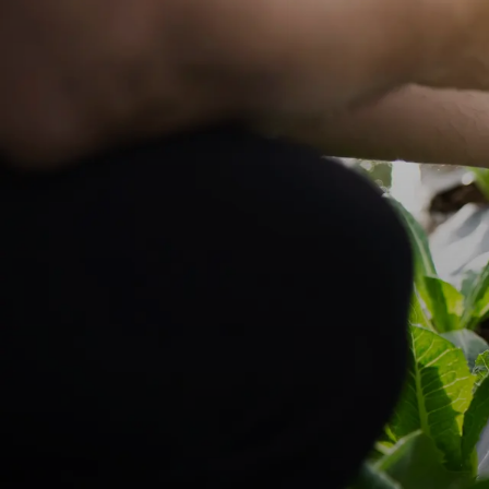
BACK
Bontera: Leadin
Agriculture​​​​‌ ‍ ​‍​‍‌‍ ‌ ​‍‌‍‍‌‌‍‌ ‌‍‍‌‌‍ ‍​‍​‍​ ‍‍​‍​‍‌ ​ ‌‍​‌‌‍ ‍‌‍‍‌‌ ‌​‌ ‍‌​‍ ‍‌‍‍‌‌‍ ​‍​‍​‍ ​​‍​‍‌‍‍​‌ ​‍‌‍‌‌‌‍‌‍​‍​‍​ ‍‍​‍​‍​‍ ‌ ​ ‌ ‌​‌ ‌‌‌‍‌​‌‍‍‌‌‍ ​‍ ‌‍‍‌‌‍ ‍‌ ‌​‌‍‌‌‌‍ ‍‌ ‌​​‍ ‌‍‌‌‌‍‌​‌‍‍‌‌ ‌​​‍ ‌‍ ‌‌‍ ‌‍‌​‌‍‌‌​ ‌‌ ​​‌ ​‍‌‍‌‌‌ ​ ‌‍‌‌‌‍ ‍‌ ‌​‌‍​‌‌ ‌​‌‍‍‌‌‍ ‌‍ ‍​ ‍ ‌‍‍‌‌‍‌​​ ‌‌ ​​‌‍ ‌ ​ ‌ ‌​​‍ ‍‌ ​ ‌‍​‌​‍ ‍‌‍​‍‌‍ ‌‍ ‍‌ ‌​‌‍‌‌‌ ​‍‌‍​‌​‍ ‌‌‍ ​‌‍‌‌‌‍​‌‌‍‌​‌‍‍‌‌‍ ‍‌‍‌ ​‍ ‌‌ ‌​‌‍‍​‌‍‌‌​‍ ‌‌‍​ ‌‍‍​‌‍​‌‌ ​‍‌‍‌ ‌‍‌‌​‍ ‌‌‍‍‌‌‍ ‍​‍ ‌‌ ​ ‌ ‌‌‌ ​ ‌ ‌​‌‍​‌‌‍‍‌‌‍ ‍‌‍​‌‌‍​‍‌‍ ​‌‍‌‌​‍ ‌‌‍​‌‌‍‌ ‌ ​‍‌‍‍‌‌‍​ ‌ ‌‌‌‍ ​‌ ‌​‌ ‌‌‌ ​‍‌‍‌‌​ ‍ ‌ ‌​‌ ‍‌‌ ​​‌‍‌‌​ ‌‌ ​​‌‍ ‌ ​ ‌ ‌​​ ‍ ‌ ​​‌‍​‌‌ ‌​‌‍‍​​ ‌‌ ‌​‌‍‍‌‌ ‌​‌‍ ​‌‍‌‌​ ‌‍​‍‌‍​‌‌ ​ ‌‍‌‌‌‌‌‌‌ ​‍‌‍ ​​ ‌​‍‌‌​ ​‍‌​‌‍‌ ​ ‌ ‌​‌ ‌‌‌‍‌​‌‍‍‌‌‍ ​‍‌‍‌‍‍‌‌‍‌​​ ‌‌ ​​‌‍ ‌ ​ ‌ ‌​​‍ ‍‌ ​ ‌‍​‌​‍ ‍‌‍​‍‌‍ ‌‍ ‍‌ ‌​‌‍‌‌‌ ​‍‌‍​‌​‍ ‌‌‍ ​‌‍‌‌‌‍​‌‌‍‌​‌‍‍‌‌‍ ‍‌‍‌ ​‍ ‌‌ ‌​‌‍‍​‌‍‌‌​‍ ‌‌‍​ ‌‍‍​‌‍​‌‌ ​‍‌‍‌ ‌‍‌‌​‍ ‌‌‍‍‌‌‍ ‍​‍ ‌‌ ​ ‌ ‌‌‌ ​ ‌ ‌​‌‍​‌‌‍‍‌‌‍ ‍‌‍​‌‌‍​‍‌‍ ​‌‍‌‌​‍ ‌‌‍​‌‌‍‌ ‌ ​‍‌‍‍‌‌‍​ ‌ ‌‌‌‍ ​‌ ‌​‌ ‌‌‌ ​‍‌‍‌‌​‍‌‍‌ ‌​‌ ‍‌‌ ​​‌‍‌‌​ ‌‌ ​​‌‍ ‌ ​ ‌ ‌​​‍‌‍‌ ​​‌‍​‌‌ ‌​‌‍‍​​ ‌‌ ‌​‌‍‍‌‌ ‌​‌‍ ​‌‍‌‌​‍‌‍‌ ​​‌‍‌‌‌ ​‍‌ ​ ‌ ​​‌‍‌‌‌‍​ ‌ ‌​‌‍‍‌‌ ‌‍‌‍‌‌​ ‌‌ ​​‌ ‌‌‌‍​‍‌‍ ​‌‍‍‌‌ ​ ‌‍‍​‌‍‌‌‌‍‌​​‍​‍‌ ‌
Bontera​​​​‌ ‍ ​‍​‍‌‍ ‌ ​‍‌‍‍‌‌‍‌ ‌‍‍‌‌‍ ‍​‍​‍​ ‍‍​‍​‍‌ ​ ‌‍​‌‌‍ ‍‌‍‍‌‌ ‌​‌ ‍‌​‍ ‍‌‍‍‌‌‍ ​‍​‍​‍ ​​‍​‍‌‍‍​‌ ​‍‌‍‌‌‌‍‌‍​‍​‍​ ‍‍​‍​‍​‍ ‌ ​ ‌ ‌​‌ ‌‌‌‍‌​‌‍‍‌‌‍ ​‍ ‌‍‍‌‌‍ ‍‌ ‌​‌‍‌‌‌‍ ‍‌ ‌​​‍ ‌‍‌‌‌‍‌​‌‍‍‌‌ ‌​​‍ ‌‍ ‌‌‍ ‌‍‌​‌‍‌‌​ ‌‌ ​​‌ ​‍‌‍‌‌‌ ​ ‌‍‌‌‌‍ ‍‌ ‌​‌‍​‌‌ ‌​‌‍‍‌‌‍ ‌‍ ‍​ ‍ ‌‍‍‌‌‍‌​​ ‌‌‍​‌‌ ‌‌‌ ‌​‌‍‍​‌‍ ‌ ​‍​‍ ‍‌ ​ ‌‍​‌​‍ ‍‌‍​‍‌‍ ‌‍ ‍‌ ‌​‌‍‌‌‌ ​‍‌‍​‌​ ‍ ‌ ‌​‌ ‍‌‌ ​​‌‍‌‌​ ‌‌‍​‌‌ ‌‌‌ ‌​‌‍‍​‌‍ ‌ ​‍​ ‍ ‌ ​​‌‍​‌‌ ‌​‌‍‍​​ ‌‌‍ ‍‌‍​‌‌‍ ‌‌‍‌‌​ ‌‍​‍‌‍​‌‌ ​ ‌‍‌‌‌‌‌‌‌ ​‍‌‍ ​​ ‌​‍‌‌​ ​‍‌​‌‍‌ ​ ‌ ‌​‌ ‌‌‌‍‌​‌‍‍‌‌‍ ​‍‌‍‌‍‍‌‌‍‌​​ ‌‌‍​‌‌ ‌‌‌ ‌​‌‍‍​‌‍ ‌ ​‍​‍ ‍‌ ​ ‌‍​‌​‍ ‍‌‍​‍‌‍ ‌‍ ‍‌ ‌​‌‍‌‌‌ ​‍‌‍​‌​‍‌‍‌ ‌​‌ ‍‌‌ ​​‌‍‌‌​ ‌‌‍​‌‌ ‌‌‌ ‌​‌‍‍​‌‍ ‌ ​‍​‍‌‍‌ ​​‌‍​‌‌ ‌​‌‍‍​​ ‌‌‍ ‍‌‍​‌‌‍ ‌‌‍‌‌​‍‌‍‌ ​​‌‍‌‌‌ ​‍‌ ​ ‌ ​​‌‍‌‌‌‍​ ‌ ‌​‌‍‍‌‌ ‌‍‌‍‌‌​ ‌‌ ​​‌ ‌‌‌‍​‍‌‍ ​‌‍‍‌‌ ​ ‌‍‍​‌‍‌‌‌‍‌​​‍​‍‌ ‌
May 2025
Introduction: Bontera’s Commitment to Eco-Friendly Farming​​​​‌ ‍ ​‍​‍‌‍ ‌ ​‍‌‍‍‌‌‍‌ ‌‍‍‌‌‍ ‍​‍​‍​ ‍‍​‍​‍‌ ​ ‌‍​‌‌‍ ‍‌‍‍‌‌ ‌​‌ ‍‌​‍ ‍‌‍‍‌‌‍ ​‍​‍​‍ ​​‍​‍‌‍‍​‌ ​‍‌‍‌‌‌‍‌‍​‍​‍​ ‍‍​‍​‍​‍ ‌ ​ ‌ ‌​‌ ‌‌‌‍‌​‌‍‍‌‌‍ ​‍ ‌‍‍‌‌‍ ‍‌ ‌​‌‍‌‌‌‍ ‍‌ ‌​​‍ ‌‍‌‌‌‍‌​‌‍‍‌‌ ‌​​‍ ‌‍ ‌‌‍ ‌‍‌​‌‍‌‌​ ‌‌ ​​‌ ​‍‌‍‌‌‌ ​ ‌‍‌‌‌‍ ‍‌ ‌​‌‍​‌‌ ‌​‌‍‍‌‌‍ ‌‍ ‍​ ‍ ‌‍‍‌‌‍‌​​ ‌‌ ​​‌‍ ‌ ​ ‌ ‌​​‍ ‍‌ ​ ‌‍​‌​‍ ‍‌‍​‍‌‍ ‌‍ ‍‌ ‌​‌‍‌‌‌ ​‍‌‍​‌​‍ ‌‌‍ ​‌‍‌‌‌‍​‌‌‍‌​‌‍‍‌‌‍ ‍‌‍‌ ​‍ ‌‌ ‌​‌‍‍​‌‍‌‌​‍ ‌‌‍​ ‌‍‍​‌‍​‌‌ ​‍‌‍‌ ‌‍‌‌​‍ ‌‌‍‍‌‌‍ ‍​‍ ‌‌ ​ ‌ ‌‌‌ ​ ‌ ‌​‌‍​‌‌‍‍‌‌‍ ‍‌‍​‌‌‍​‍‌‍ ​‌‍‌‌​‍ ‌‌‍​‌‌‍‌ ‌ ​‍‌‍‍‌‌‍​ ‌ ‌‌‌‍ ​‌ ‌​‌ ‌‌‌ ​‍‌‍‌‌​ ‍ ‌ ‌​‌ ‍‌‌ ​​‌‍‌‌​ ‌‌ ​​‌‍ ‌ ​ ‌ ‌​​ ‍ ‌ ​​‌‍