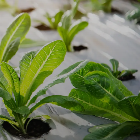
ustainable
‍​‌‌ ‌​‌‍‍​​ ‌‌‍​‍‌‍ ‌‍‌​‌ ‍‌​‍‌‌​ ‌‌‌​​‍‌‌ ‌‍‍ ‌‍‌‌‌ ‍‌​‍‌‌​ ​ ‌​‌​​‍‌‌​ ​ ‌​‌​​‍‌‌​ ​‍​ ​‍‌‍​ ​ ​​‌‍‌​​ ‍‌​ ‌‍‌‍​‌​ ‌‍‌‍​ ​ ​​‌‍​‍‌‍‌​‌‍‌‌​‍‌‌​ ​‍​ ​‍​‍‌‌​ ‌‌‌​‌​​‍ ‍‌‍​ ‌‍‍​‌‍‍‌‌‍ ​‌‍‌​‌ ​‍‌‍‌‌‌‍ ‍​‍‌‌​ ‌‌‌​​‍‌‌ ‌‍‍ ‌‍‌‌‌ ‍‌​‍‌‌​ ​ ‌​‌​​‍‌‌​ ​ ‌​‌​​‍‌‌​ ​‍​ ​‍‌‍‌‌​ ​‍​ ​​‌‍​‌​ ‌‍‌‍‌‍​ ‍‌​ ‌​​ ‍‌​ ‌‌​ ‌​​ ​ ​ ​​​‍‌‌​ ​‍​ ​‍​‍‌‌​ ‌‌‌​‌​​‍ ‍‌ ‌​‌‍‌‌‌ ‍​‌ ‌​​‍‌‍‌ ​​‌‍‌‌‌ ​‍‌ ​ ‌ ​​‌‍‌‌‌‍​ ‌ ‌​‌‍‍‌‌ ‌‍‌‍‌‌​ ‌‌ ​​‌ ‌‌‌‍​‍‌‍ ​‌‍‍‌‌ ​ ‌‍‍​‌‍‌‌‌‍‌​​‍​‍‌ ‌