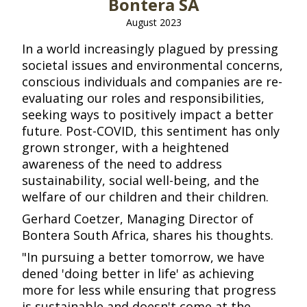
Bontera SA​​​​‌ ‍ ​‍​‍‌‍ ‌ ​‍‌‍‍‌‌‍‌ ‌‍‍‌‌‍ ‍​‍​‍​ ‍‍​‍​‍‌ ​ ‌‍​‌‌‍ ‍‌‍‍‌‌ ‌​‌ ‍‌​‍ ‍‌‍‍‌‌‍ ​‍​‍​‍ ​​‍​‍‌‍‍​‌ ​‍‌‍‌‌‌‍‌‍​‍​‍​ ‍‍​‍​‍​‍ ‌ ​ ‌ ‌​‌ ‌‌‌‍‌​‌‍‍‌‌‍ ​‍ ‌‍‍‌‌‍ ‍‌ ‌​‌‍‌‌‌‍ ‍‌ ‌​​‍ ‌‍‌‌‌‍‌​‌‍‍‌‌ ‌​​‍ ‌‍ ‌‌‍ ‌‍‌​‌‍‌‌​ ‌‌ ​​‌ ​‍‌‍‌‌‌ ​ ‌‍‌‌‌‍ ‍‌ ‌​‌‍​‌‌ ‌​‌‍‍‌‌‍ ‌‍ ‍​ ‍ ‌‍‍‌‌‍‌​​ ‌‌‍​‌‌ ‌‌‌ ‌​‌‍‍​‌‍ ‌ ​‍​‍ ‍‌ ​ ‌‍​‌​‍ ‍‌‍​‍‌‍ ‌‍ ‍‌ ‌​‌‍‌‌‌ ​‍‌‍​‌​‍ ‌‌ ​ ‌‍​‌​ ‍ ‌ ‌​‌ ‍‌‌ ​​‌‍‌‌​ ‌‌‍​‌‌ ‌‌‌ ‌​‌‍‍​‌‍ ‌ ​‍​ ‍ ‌ ​​‌‍​‌‌ ‌​‌‍‍​​ ‌‌‍ ‍‌‍​‌‌‍ ‌‌‍‌‌​ ‌‍​‍‌‍​‌‌ ​ ‌‍‌‌‌‌‌‌‌ ​‍‌‍ ​​ ‌​‍‌‌​ ​‍‌​‌‍‌ ​ ‌ ‌​‌ ‌‌‌‍‌​‌‍‍‌‌‍ ​‍‌‍‌‍‍‌‌‍‌​​ ‌‌‍​‌‌ ‌‌‌ ‌​‌‍‍​‌‍ ‌ ​‍​‍ ‍‌ ​ ‌‍​‌​‍ ‍‌‍​‍‌‍ ‌‍ ‍‌ ‌​‌‍‌‌‌ ​‍‌‍​‌​‍ ‌‌ ​ ‌‍​‌​‍‌‍‌ ‌​‌ ‍‌‌ ​​‌‍‌‌​ ‌‌‍​‌‌ ‌‌‌ ‌​‌‍‍​‌‍ ‌ ​‍​‍‌‍‌ ​​‌‍​‌‌ ‌​‌‍‍​​ ‌‌‍ ‍‌‍​‌‌‍ ‌‌‍‌‌​‍‌‍‌ ​​‌‍‌‌‌ ​‍‌ ​ ‌ ​​‌‍‌‌‌‍​ ‌ ‌​‌‍‍‌‌ ‌‍‌‍‌‌​ ‌‌ ​​‌ ‌‌‌‍​‍‌‍ ​‌‍‍‌‌ ​ ‌‍‍​‌‍‌‌‌‍‌​​‍​‍‌ ‌
August 2023
In a world increasingly plagued by pressing
societal issues and environmental concerns,
conscious individuals and companies are re-
evaluating our roles and responsibilities,
seeking ways to positively impact a better
future. Post-COVID, this sentiment has only
grown stronger, with a heightened
awareness of the need to address
sustainability, social well-being, and the
welfare of our children and their children.​​​​‌ ‍ ​‍​‍‌‍ ‌ ​‍‌‍‍‌‌‍‌ ‌‍‍‌‌‍ ‍​‍​‍​ ‍‍​‍​‍‌ ​ ‌‍​‌‌‍ ‍‌‍‍‌‌ ‌​‌ ‍‌​‍ ‍‌‍‍‌‌‍ ​‍​‍​‍ ​​‍​‍‌‍‍​‌ ​‍‌‍‌‌‌‍‌‍​‍​‍​ ‍‍​‍​‍​‍ ‌ ​ ‌ ‌​‌ ‌‌‌‍‌​‌‍‍‌‌‍ ​‍ ‌‍‍‌‌‍ ‍‌ ‌​‌‍‌‌‌‍ ‍‌ ‌​​‍ ‌‍‌‌‌‍‌​‌‍‍‌‌ ‌​​‍ ‌‍ ‌‌‍ ‌‍‌​‌‍‌‌​ ‌‌ ​​‌ ​‍‌‍‌‌‌ ​ ‌‍‌‌‌‍ ‍‌ ‌​‌‍​‌‌ ‌​‌‍‍‌‌‍ ‌‍ ‍​ ‍ ‌‍‍‌‌‍‌​​ ‌‌ ​​‌‍ ‌ ​ ‌ ‌​​‍ ‍‌ ​ ‌‍​‌​‍ ‍‌‍‌​‌‍ ‌‍‍‌‌‍ ‍‌‍‌ ​‍ ‌‌‍​‍‌‍‌‌‌ ‌​‌ ‌​‌‍‌‌‌ ​‍​‍ ‌‌ ​‍‌‍‌‌​‍ ‌‌‍‌​‌‍‌‌‌‍‌‍‌‍‍‌‌‍ ‍‌‍‍‌‌‍ ‍‌‍‌ ​‍ ‌‌ ​ ‌ ‌‌‌‍​ ‌‍​ ‌‍‌‌‌ ​ ‌ ​ ​‍ ‌‌‍‍‌‌‍ ‍​‍ ‌‌‍​‌‌‍‌ ‌ ​‍‌‍‍‌‌‍​ ‌ ‌‌‌‍ ​‌ ‌​‌ ‌‌‌ ​‍‌‍‌‌​‍ ‌‌‍‌‌‌‍ ‌‌ ​​‌‍ ‌ ‌ ‌‍‌‌‌ ​‍‌‍‍‌‌‍ ‍‌‍‌ ​‍ ‌‌‍‌‍‌‍​‌‌ ​‍‌‍ ‌‌‍‌‌‌ ​‍‌ ​ ​‍ ‌‌‍ ‍‌ ‌‌‌ ​‍‌ ‌​‌ ‌‌‌ ​‍‌‍‍‌‌‍ ‍‌‍‌ ​‍ ‌‌ ‌​‌‍‍​‌‍‌‌​‍ ‌‌‍‌‌‌‍ ‍‌ ‌‍‌‍‍‌‌ ​‍‌‍ ‌‍ ‍‌‍ ‌‌‍‌‌‌‍ ‍‌ ‌​​ ‍ ‌ ‌​‌ ‍‌‌ ​​‌‍‌‌​ ‌‌ ​​‌‍ ‌ ​ ‌ ‌​​ ‍ ‌ ​​‌‍​‌‌ ‌​‌‍‍​​ ‌‌‍​‍‌‍ ‌‍‌​‌ ‍‌​‍‌‌​ ‌‌‌​​‍‌‌ ‌‍‍ ‌‍‌‌‌ ‍‌​‍‌‌​ ​ ‌​‌​​‍‌‌​ ​ ‌​‌​​‍‌‌​ ​‍​ ​‍​ ‍‌​ ‍​​ ​ ‌‍‌​​ ‌​‌‍​ ​ ‌​​ ​‍‌‍‌‌​ ​​​ ​ ​ ​‌​‍‌‌​ ​‍​ ​‍​‍‌‌​ ‌‌‌​‌​​‍ ‍‌‍​ ‌‍‍​‌‍‍‌‌‍ ​‌‍‌​‌ ​‍‌‍‌‌‌‍ ‍​‍‌‌​ ‌‌‌​​‍‌‌ ‌‍‍ ‌‍‌‌‌ ‍‌​‍‌‌​ ​ ‌​‌​​‍‌‌​ ​ ‌​‌​​‍‌‌​ ​‍​ ​‍‌‍​‍​ ‍​​ ​‍‌‍‌​​ ​‌​ ​‍​ ​‌​ ​ ​ ‍‌​ ‌‍​ ​‍​ ‍‌​ ​​​‍‌‌​ ​‍​ ​‍​‍‌‌​ ‌‌‌​‌​​‍ ‍‌ ‌​‌‍‌‌‌ ‍​‌ ‌​​ ‌‍​‍‌‍​‌‌ ​ ‌‍‌‌‌‌‌‌‌ ​‍‌‍ ​​ ‌​‍‌‌​ ​‍‌​‌‍‌ ​ ‌ ‌​‌ ‌‌‌‍‌​‌‍‍‌‌‍ ​‍‌‍‌‍‍‌‌‍‌​​ ‌‌ ​​‌‍ ‌ ​ ‌ ‌​​‍ ‍‌ ​ ‌‍​‌​‍ ‍‌‍‌​‌‍ ‌‍‍‌‌‍ ‍‌‍‌ ​‍ ‌‌‍​‍‌‍‌‌‌ ‌​‌ ‌​‌‍‌‌‌ ​‍​‍ ‌‌ ​‍‌‍‌‌​‍ ‌‌‍‌​‌‍‌‌‌‍‌‍‌‍‍‌‌‍ ‍‌‍‍‌‌‍ ‍‌‍‌ ​‍ ‌‌ ​ ‌ ‌‌‌‍​ ‌‍​ ‌‍‌‌‌ ​ ‌ ​ ​‍ ‌‌‍‍‌‌‍ ‍​‍ ‌‌‍​‌‌‍‌ ‌ ​‍‌‍‍‌‌‍​ ‌ ‌‌‌‍ ​‌ ‌​‌ ‌‌‌ ​‍‌‍‌‌​‍ ‌‌‍‌‌‌‍ ‌‌ ​​‌‍ ‌ ‌ ‌‍‌‌‌ ​‍‌‍‍‌‌‍ ‍‌‍‌ ​‍ ‌‌‍‌‍‌‍​‌‌ ​‍‌‍ ‌‌‍‌‌‌ ​‍‌ ​ ​‍ ‌‌‍ ‍‌ ‌‌‌ ​‍‌ ‌​‌ ‌‌‌ ​‍‌‍‍‌‌‍ ‍‌‍‌ ​‍ ‌‌ ‌​‌‍‍​‌‍‌‌​‍ ‌‌‍‌‌‌‍ ‍‌ ‌‍‌‍‍‌‌ ​‍‌‍ ‌‍ ‍‌‍ ‌‌‍‌‌‌‍ ‍‌ ‌​​‍‌‍‌ ‌​‌ ‍‌‌ ​​‌‍‌‌​ ‌‌ ​​‌‍ ‌ ​ ‌ ‌​​‍‌‍‌ ​​‌‍​‌‌ ‌​‌‍‍​​ ‌‌‍​‍‌‍ ‌‍‌​‌ ‍‌​‍‌‌​ ‌‌‌​​‍‌‌ ‌‍‍ ‌‍‌‌‌ ‍‌​‍‌‌​ ​ ‌​‌​​‍‌‌​ ​ ‌​‌​​‍‌‌​ ​‍​ ​‍​ ‍‌​ ‍​​ ​ ‌‍‌​​ ‌​‌‍​ ​ ‌​​ ​‍‌‍‌‌​ ​​​ ​ ​ ​‌​‍‌‌​ ​‍​ ​‍​‍‌‌​ ‌‌‌​‌​​‍ ‍‌‍​ ‌‍‍​‌‍‍‌‌‍ ​‌‍‌​‌ ​‍‌‍‌‌‌‍ ‍​‍‌‌​ ‌‌‌​​‍‌‌ ‌‍‍ ‌‍‌‌‌ ‍‌​‍‌‌​ ​ ‌​‌​​‍‌‌​ ​ ‌​‌​​‍‌‌​ ​‍​ ​‍‌‍​‍​ ‍​​ ​‍‌‍‌​​ ​‌​ ​‍​ ​‌​ ​ ​ ‍‌​ ‌‍​ ​‍​ ‍‌​ ​​​‍‌‌​ ​‍​ ​‍​‍‌‌​ ‌‌‌​‌​​‍ ‍‌ ‌​‌‍‌‌‌ ‍​‌ ‌​​‍‌‍‌ ​​‌‍‌‌‌ ​‍‌ ​ ‌ ​​‌‍‌‌‌‍​ ‌ ‌​‌‍‍‌‌ ‌‍‌‍‌‌​ ‌‌ ​​‌ ‌‌‌‍​‍‌‍ ​‌‍‍‌‌ ​ ‌‍‍​‌‍‌‌‌‍‌​​‍​‍‌ ‌
Gerhard Coetzer, Managing Director of
Bontera South Africa, shares his thoughts.​​​​‌ ‍ ​‍​‍‌‍ ‌ ​‍‌‍‍‌‌‍‌ ‌‍‍‌‌‍ ‍​‍​‍​ ‍‍​‍​‍‌ ​ ‌‍​‌‌‍ ‍‌‍‍‌‌ ‌​‌ ‍‌​‍ ‍‌‍‍‌‌‍ ​‍​‍​‍ ​​‍​‍‌‍‍​‌ ​‍‌‍‌‌‌‍‌‍​‍​‍​ ‍‍​‍​‍​‍ ‌ ​ ‌ ‌​‌ ‌‌‌‍‌​‌‍‍‌‌‍ ​‍ ‌‍‍‌‌‍ ‍‌ ‌​‌‍‌‌‌‍ ‍‌ ‌​​‍ ‌‍‌‌‌‍‌​‌‍‍‌‌ ‌​​‍ ‌‍ ‌‌‍ ‌‍‌​‌‍‌‌​ ‌‌ ​​‌ ​‍‌‍‌‌‌ ​ ‌‍‌‌‌‍ ‍‌ ‌​‌‍​‌‌ ‌​‌‍‍‌‌‍ ‌‍ ‍​ ‍ ‌‍‍‌‌‍‌​​ ‌‌ ​​‌‍ ‌ ​ ‌ ‌​​‍ ‍‌ ​ ‌‍​‌​‍ ‍‌‍‌​‌‍ ‌‍‍‌‌‍ ‍‌‍‌ ​‍ ‌‌‍​‍‌‍‌‌‌ ‌​‌ ‌​‌‍‌‌‌ ​‍​‍ ‌‌ ​‍‌‍‌‌​‍ ‌‌‍‌​‌‍‌‌‌‍‌‍‌‍‍‌‌‍ ‍‌‍‍‌‌‍ ‍‌‍‌ ​‍ ‌‌ ​ ‌ ‌‌‌‍​ ‌‍​ ‌‍‌‌‌ ​ ‌ ​ ​‍ ‌‌‍‍‌‌‍ ‍​‍ ‌‌‍​‌‌‍‌ ‌ ​‍‌‍‍‌‌‍​ ‌ ‌‌‌‍ ​‌ ‌​‌ ‌‌‌ ​‍‌‍‌‌​‍ ‌‌‍‌‌‌‍ ‌‌ ​​‌‍ ‌ ‌ ‌‍‌‌‌ ​‍‌‍‍‌‌‍ ‍‌‍‌ ​‍ ‌‌‍‌‍‌‍​‌‌ ​‍‌‍ ‌‌‍‌‌‌ ​‍‌ ​ ​‍ ‌‌‍ ‍‌ ‌‌‌ ​‍‌ ‌​‌ ‌‌‌ ​‍‌‍‍‌‌‍ ‍‌‍‌ ​‍ ‌‌ ‌​‌‍‍​‌‍‌‌​‍ ‌‌‍‌‌‌‍ ‍‌ ‌‍‌‍‍‌‌ ​‍‌‍ ‌‍ ‍‌‍ ‌‌‍‌‌‌‍ ‍‌ ‌​​ ‍ ‌ ‌​‌ ‍‌‌ ​​‌‍‌‌​ ‌‌ ​​‌‍ ‌ ​ ‌ ‌​​ ‍ ‌ ​​‌‍​‌‌ ‌​‌‍‍​​ ‌‌‍​‍‌‍ ‌‍‌​‌ ‍‌​‍‌‌​ ‌‌‌​​‍‌‌ ‌‍‍ ‌‍‌‌‌ ‍‌​‍‌‌​ ​ ‌​‌​​‍‌‌​ ​ ‌​‌​​‍‌‌​ ​‍​ ​‍​ ‌ ​ ​ ‌‍​ ​ ‌‌​ ‌​​ ‌​​ ‍‌‌‍‌‍​ ‌‍‌‍​ ​ ‍‌​ ​​​‍‌‌​ ​‍​ ​‍​‍‌‌​ ‌‌‌​‌​​‍ ‍‌‍​ ‌‍‍​‌‍‍‌‌‍ ​‌‍‌​‌ ​‍‌‍‌‌‌‍ ‍​‍‌‌​ ‌‌‌​​‍‌‌ ‌‍‍ ‌‍‌‌‌ ‍‌​‍‌‌​ ​ ‌​‌​​‍‌‌​ ​ ‌​‌​​‍‌‌​ ​‍​ ​‍‌‍‌‌​ ‌​‌‍​ ‌‍​‍​ ‍​‌‍​‌‌‍‌‌​ ‍​​ ‌‍​ ‌‍​ ​ ​ ​ ​ ​​​‍‌‌​ ​‍​ ​‍​‍‌‌​ ‌‌‌​‌​​‍ ‍‌ ‌​‌‍‌‌‌ ‍​‌ ‌​​ ‌‍​‍‌‍​‌‌ ​ ‌‍‌‌‌‌‌‌‌ ​‍‌‍ ​​ ‌​‍‌‌​ ​‍‌​‌‍‌ ​ ‌ ‌​‌ ‌‌‌‍‌​‌‍‍‌‌‍ ​‍‌‍‌‍‍‌‌‍‌​​ ‌‌ ​​‌‍ ‌ ​ ‌ ‌​​‍ ‍‌ ​ ‌‍​‌​‍ ‍‌‍‌​‌‍ ‌‍‍‌‌‍ ‍‌‍‌ ​‍ ‌‌‍​‍‌‍‌‌‌ ‌​‌ ‌​‌‍‌‌‌ ​‍​‍ ‌‌ ​‍‌‍‌‌​‍ ‌‌‍‌​‌‍‌‌‌‍‌‍‌‍‍‌‌‍ ‍‌‍‍‌‌‍ ‍‌‍‌ ​‍ ‌‌ ​ ‌ ‌‌‌‍​ ‌‍​ ‌‍‌‌‌ ​ ‌ ​ ​‍ ‌‌‍‍‌‌‍ ‍​‍ ‌‌‍​‌‌‍‌ ‌ ​‍‌‍‍‌‌‍​ ‌ ‌‌‌‍ ​‌ ‌​‌ ‌‌‌ ​‍‌‍‌‌​‍ ‌‌‍‌‌‌‍ ‌‌ ​​‌‍ ‌ ‌ ‌‍‌‌‌ ​‍‌‍‍‌‌‍ ‍‌‍‌ ​‍ ‌‌‍‌‍‌‍​‌‌ ​‍‌‍ ‌‌‍‌‌‌ ​‍‌ ​ ​‍ ‌‌‍ ‍‌ ‌‌‌ ​‍‌ ‌​‌ ‌‌‌ ​‍‌‍‍‌‌‍ ‍‌‍‌ ​‍ ‌‌ ‌​‌‍‍​‌‍‌‌​‍ ‌‌‍‌‌‌‍ ‍‌ ‌‍‌‍‍‌‌ ​‍‌‍ ‌‍ ‍‌‍ ‌‌‍‌‌‌‍ ‍‌ ‌​​‍‌‍‌ ‌​‌ ‍‌‌ ​​‌‍‌‌​ ‌‌ ​​‌‍ ‌ ​ ‌ ‌​​‍‌‍‌ ​​‌‍​‌‌ ‌​‌‍‍​​ ‌‌‍​‍‌‍ ‌‍‌​‌ ‍‌​‍‌‌​ ‌‌‌​​‍‌‌ ‌‍‍ ‌‍‌‌‌ ‍‌​‍‌‌​ ​ ‌​‌​​‍‌‌​ ​ ‌​‌​​‍‌‌​ ​‍​ ​‍​ ‌ ​ ​ ‌‍​ ​ ‌‌​ ‌​​ ‌​​ ‍‌‌‍‌‍​ ‌‍‌‍​ ​ ‍‌​ ​​​‍‌‌​ ​‍​ ​‍​‍‌‌​ ‌‌‌​‌​​‍ ‍‌‍​ ‌‍‍​‌‍‍‌‌‍ ​‌‍‌​‌ ​‍‌‍‌‌‌‍ ‍​‍‌‌​ ‌‌‌​​‍‌‌ ‌‍‍ ‌‍‌‌‌ ‍‌​‍‌‌​ ​ ‌​‌​​‍‌‌​ ​ ‌​‌​​‍‌‌​ ​‍​ ​‍‌‍‌‌​ ‌​‌‍​ ‌‍​‍​ ‍​‌‍​‌‌‍‌‌​ ‍​​ ‌‍​ ‌‍​ ​ ​ ​ ​ ​​​‍‌‌​ ​‍​ ​‍​‍‌‌​ ‌‌‌​‌​​‍ ‍‌ ‌​‌‍‌‌‌ ‍​‌ ‌​​‍‌‍‌ ​​‌‍‌‌‌ ​‍‌ ​ ‌ ​​‌‍‌‌‌‍​ ‌ ‌​‌‍‍‌‌ ‌‍‌‍‌‌​ ‌‌ ​​‌ ‌‌‌‍​‍‌‍ ​‌‍‍‌‌ ​ ‌‍‍​‌‍‌‌‌‍‌​​‍​‍‌ ‌
"In pursuing a better tomorrow, we have
defined 'doing better in life' as achieving
more for less while ensuring that progress
is sustainable and doesn't come at the