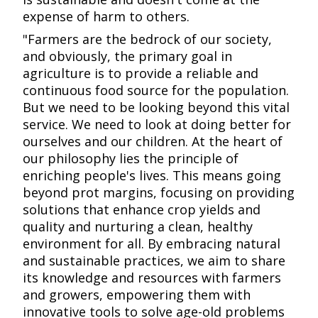
expense of harm to others.​​​​‌ ‍ ​‍​‍‌‍ ‌ ​‍‌‍‍‌‌‍‌ ‌‍‍‌‌‍ ‍​‍​‍​ ‍‍​‍​‍‌ ​ ‌‍​‌‌‍ ‍‌‍‍‌‌ ‌​‌ ‍‌​‍ ‍‌‍‍‌‌‍ ​‍​‍​‍ ​​‍​‍‌‍‍​‌ ​‍‌‍‌‌‌‍‌‍​‍​‍​ ‍‍​‍​‍​‍ ‌ ​ ‌ ‌​‌ ‌‌‌‍‌​‌‍‍‌‌‍ ​‍ ‌‍‍‌‌‍ ‍‌ ‌​‌‍‌‌‌‍ ‍‌ ‌​​‍ ‌‍‌‌‌‍‌​‌‍‍‌‌ ‌​​‍ ‌‍ ‌‌‍ ‌‍‌​‌‍‌‌​ ‌‌ ​​‌ ​‍‌‍‌‌‌ ​ ‌‍‌‌‌‍ ‍‌ ‌​‌‍​‌‌ ‌​‌‍‍‌‌‍ ‌‍ ‍​ ‍ ‌‍‍‌‌‍‌​​ ‌‌ ​​‌‍ ‌ ​ ‌ ‌​​‍ ‍‌ ​ ‌‍​‌​‍ ‍‌‍‌​‌‍ ‌‍‍‌‌‍ ‍‌‍‌ ​‍ ‌‌‍​‍‌‍‌‌‌ ‌​‌ ‌​‌‍‌‌‌ ​‍​‍ ‌‌ ​‍‌‍‌‌​‍ ‌‌‍‌​‌‍‌‌‌‍‌‍‌‍‍‌‌‍ ‍‌‍‍‌‌‍ ‍‌‍‌ ​‍ ‌‌ ​ ‌ ‌‌‌‍​ ‌‍​ ‌‍‌‌‌ ​ ‌ ​ ​‍ ‌‌‍‍‌‌‍ ‍​‍ ‌‌‍​‌‌‍‌ ‌ ​‍‌‍‍‌‌‍​ ‌ ‌‌‌‍ ​‌ ‌​‌ ‌‌‌ ​‍‌‍‌‌​‍ ‌‌‍‌‌‌‍ ‌‌ ​​‌‍ ‌ ‌ ‌‍‌‌‌ ​‍‌‍‍‌‌‍ ‍‌‍‌ ​‍ ‌‌‍‌‍‌‍​‌‌ ​‍‌‍ ‌‌‍‌‌‌ ​‍‌ ​ ​‍ ‌‌‍ ‍‌ ‌‌‌ ​‍‌ ‌​‌ ‌‌‌ ​‍‌‍‍‌‌‍ ‍‌‍‌ ​‍ ‌‌ ‌​‌‍‍​‌‍‌‌​‍ ‌‌‍‌‌‌‍ ‍‌ ‌‍‌‍‍‌‌ ​‍‌‍ ‌‍ ‍‌‍ ‌‌‍‌‌‌‍ ‍‌ ‌​​ ‍ ‌ ‌​‌ ‍‌‌ ​​‌‍‌‌​ ‌‌ ​​‌‍ ‌ ​ ‌ ‌​​ ‍ ‌ ​​‌‍​‌‌ ‌​‌‍‍​​ ‌‌‍​‍‌‍ ‌‍‌​‌ ‍‌​‍‌‌​ ‌‌‌​​‍‌‌ ‌‍‍ ‌‍‌‌‌ ‍‌​‍‌‌​ ​ ‌​‌​​‍‌‌​ ​ ‌​‌​​‍‌‌​ ​‍​ ​‍​ ​‌‌‍‌​​ ‍‌​ ‌‌‌‍‌‌‌‍‌‌‌‍​‍​ ​ ​ ​‍‌‍​ ​ ‌​‌‍‌​​‍‌‌​ ​‍​ ​‍​‍‌‌​ ‌‌‌​‌​​‍ ‍‌‍​ ‌‍‍​‌‍‍‌‌‍ ​‌‍‌​‌ ​‍‌‍‌‌‌‍ ‍​‍‌‌​ ‌‌‌​​‍‌‌ ‌‍‍ ‌‍‌‌‌ ‍‌​‍‌‌​ ​ ‌​‌​​‍‌‌​ ​ ‌​‌​​‍‌‌​ ​‍​ ​‍​ ​‍​ ‍‌​ ‌‌‌‍‌​​ ‌ ‌‍​‍​ ‌​‌‍​‍​ ​‌​ ​​‌‍​‌​ ‍‌​ ​​​‍‌‌​ ​‍​ ​‍​‍‌‌​ ‌‌‌​‌​​‍ ‍‌ ‌​‌‍‌‌‌ ‍​‌ ‌​​ ‌‍​‍‌‍​‌‌ ​ ‌‍‌‌‌‌‌‌‌ ​‍‌‍ ​​ ‌​‍‌‌​ ​‍‌​‌‍‌ ​ ‌ ‌​‌ ‌‌‌‍‌​‌‍‍‌‌‍ ​‍‌‍‌‍‍‌‌‍‌​​ ‌‌ ​​‌‍ ‌ ​ ‌ ‌​​‍ ‍‌ ​ ‌‍​‌​‍ ‍‌‍‌​‌‍ ‌‍‍‌‌‍ ‍‌‍‌ ​‍ ‌‌‍​‍‌‍‌‌‌ ‌​‌ ‌​‌‍‌‌‌ ​‍​‍ ‌‌ ​‍‌‍‌‌​‍ ‌‌‍‌​‌‍‌‌‌‍‌‍‌‍‍‌‌‍ ‍‌‍‍‌‌‍ ‍‌‍‌ ​‍ ‌‌ ​ ‌ ‌‌‌‍​ ‌‍​ ‌‍‌‌‌ ​ ‌ ​ ​‍ ‌‌‍‍‌‌‍ ‍​‍ ‌‌‍​‌‌‍‌ ‌ ​‍‌‍‍‌‌‍​ ‌ ‌‌‌‍ ​‌ ‌​‌ ‌‌‌ ​‍‌‍‌‌​‍ ‌‌‍‌‌‌‍ ‌‌ ​​‌‍ ‌ ‌ ‌‍‌‌‌ ​‍‌‍‍‌‌‍ ‍‌‍‌ ​‍ ‌‌‍‌‍‌‍​‌‌ ​‍‌‍ ‌‌‍‌‌‌ ​‍‌ ​ ​‍ ‌‌‍ ‍‌ ‌‌‌ ​‍‌ ‌​‌ ‌‌‌ ​‍‌‍‍‌‌‍ ‍‌‍‌ ​‍ ‌‌ ‌​‌‍‍​‌‍‌‌​‍ ‌‌‍‌‌‌‍ ‍‌ ‌‍‌‍‍‌‌ ​‍‌‍ ‌‍ ‍‌‍ ‌‌‍‌‌‌‍ ‍‌ ‌​​‍‌‍‌ ‌​‌ ‍‌‌ ​​‌‍‌‌​ ‌‌ ​​‌‍ ‌ ​ ‌ ‌​​‍‌‍‌ ​​‌‍​‌‌ ‌​‌‍‍​​ ‌‌‍​‍‌‍ ‌‍‌​‌ ‍‌​‍‌‌​ ‌‌‌​​‍‌‌ ‌‍‍ ‌‍‌‌‌ ‍‌​‍‌‌​ ​ ‌​‌​​‍‌‌​ ​ ‌​‌​​‍‌‌​ ​‍​ ​‍​ ​‌‌‍‌​​ ‍‌​ ‌‌‌‍‌‌‌‍‌‌‌‍​‍​ ​ ​ ​‍‌‍​ ​ ‌​‌‍‌​​‍‌‌​ ​‍​ ​‍​‍‌‌​ ‌‌‌​‌​​‍ ‍‌‍​ ‌‍‍​‌‍‍‌‌‍ ​‌‍‌​‌ ​‍‌‍‌‌‌‍ ‍​‍‌‌​ ‌‌‌​​‍‌‌ ‌‍‍ ‌‍‌‌‌ ‍‌​‍‌‌​ ​ ‌​‌​​‍‌‌​ ​ ‌​‌​​‍‌‌​ ​‍​ ​‍​ ​‍​ ‍‌​ ‌‌‌‍‌​​ ‌ ‌‍​‍​ ‌​‌‍​‍​ ​‌​ ​​‌‍​‌​ ‍‌​ ​​​‍‌‌​ ​‍​ ​‍​‍‌‌​ ‌‌‌​‌​​‍ ‍‌ ‌​‌‍‌‌‌ ‍​‌ ‌​​‍‌‍‌ ​​‌‍‌‌‌ ​‍‌ ​ ‌ ​​‌‍‌‌‌‍​ ‌ ‌​‌‍‍‌‌ ‌‍‌‍‌‌​ ‌‌ ​​‌ ‌‌‌‍​‍‌‍ ​‌‍‍‌‌ ​ ‌‍‍​‌‍‌‌‌‍‌​​‍​‍‌ ‌
"Farmers are the bedrock of our society,
and obviously, the primary goal in
agriculture is to provide a reliable and
continuous food source for the population.
But we need to be looking beyond this vital
service. We need to look at doing better for
ourselves and our children. At the heart of
our philosophy lies the principle of
enriching people's lives. This means going
beyond profit margins, focusing on providing
solutions that enhance crop yields and
quality and nurturing a clean, healthy
environment for all. By embracing natural
and sustainable practices, we aim to share
its knowledge and resources with farmers
and growers, empowering them with
innovative tools to solve age-old problems