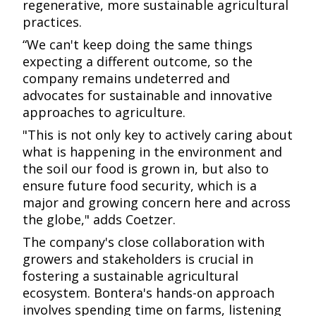
regenerative, more sustainable agricultural
practices.​​​​‌ ‍ ​‍​‍‌‍ ‌ ​‍‌‍‍‌‌‍‌ ‌‍‍‌‌‍ ‍​‍​‍​ ‍‍​‍​‍‌ ​ ‌‍​‌‌‍ ‍‌‍‍‌‌ ‌​‌ ‍‌​‍ ‍‌‍‍‌‌‍ ​‍​‍​‍ ​​‍​‍‌‍‍​‌ ​‍‌‍‌‌‌‍‌‍​‍​‍​ ‍‍​‍​‍​‍ ‌ ​ ‌ ‌​‌ ‌‌‌‍‌​‌‍‍‌‌‍ ​‍ ‌‍‍‌‌‍ ‍‌ ‌​‌‍‌‌‌‍ ‍‌ ‌​​‍ ‌‍‌‌‌‍‌​‌‍‍‌‌ ‌​​‍ ‌‍ ‌‌‍ ‌‍‌​‌‍‌‌​ ‌‌ ​​‌ ​‍‌‍‌‌‌ ​ ‌‍‌‌‌‍ ‍‌ ‌​‌‍​‌‌ ‌​‌‍‍‌‌‍ ‌‍ ‍​ ‍ ‌‍‍‌‌‍‌​​ ‌‌ ​​‌‍ ‌ ​ ‌ ‌​​‍ ‍‌ ​ ‌‍​‌​‍ ‍‌‍‌​‌‍ ‌‍‍‌‌‍ ‍‌‍‌ ​‍ ‌‌‍​‍‌‍‌‌‌ ‌​‌ ‌​‌‍‌‌‌ ​‍​‍ ‌‌ ​‍‌‍‌‌​‍ ‌‌‍‌​‌‍‌‌‌‍‌‍‌‍‍‌‌‍ ‍‌‍‍‌‌‍ ‍‌‍‌ ​‍ ‌‌ ​ ‌ ‌‌‌‍​ ‌‍​ ‌‍‌‌‌ ​ ‌ ​ ​‍ ‌‌‍‍‌‌‍ ‍​‍ ‌‌‍​‌‌‍‌ ‌ ​‍‌‍‍‌‌‍​ ‌ ‌‌‌‍ ​‌ ‌​‌ ‌‌‌ ​‍‌‍‌‌​‍ ‌‌‍‌‌‌‍ ‌‌ ​​‌‍ ‌ ‌ ‌‍‌‌‌ ​‍‌‍‍‌‌‍ ‍‌‍‌ ​‍ ‌‌‍‌‍‌‍​‌‌ ​‍‌‍ ‌‌‍‌‌‌ ​‍‌ ​ ​‍ ‌‌‍ ‍‌ ‌‌‌ ​‍‌ ‌​‌ ‌‌‌ ​‍‌‍‍‌‌‍ ‍‌‍‌ ​‍ ‌‌ ‌​‌‍‍​‌‍‌‌​‍ ‌‌‍‌‌‌‍ ‍‌ ‌‍‌‍‍‌‌ ​‍‌‍ ‌‍ ‍‌‍ ‌‌‍‌‌‌‍ ‍‌ ‌​​ ‍ ‌ ‌​‌ ‍‌‌ ​​‌‍‌‌​ ‌‌ ​​‌‍ ‌ ​ ‌ ‌​​ ‍ ‌ ​​‌‍​‌‌ ‌​‌‍‍​​ ‌‌‍​‍‌‍ ‌‍‌​‌ ‍‌​‍‌‌​ ‌‌‌​​‍‌‌ ‌‍‍ ‌‍‌‌‌ ‍‌​‍‌‌​ ​ ‌​‌​​‍‌‌​ ​ ‌​‌​​‍‌‌​ ​‍​ ​‍​ ​‌​ ​‍‌‍​‍​ ​‌​ ‍​​ ​ ​ ‍​‌‍‌‌‌‍‌‌‌‍​ ‌‍​‌‌‍​‍​‍‌‌​ ​‍​ ​‍​‍‌‌​ ‌‌‌​‌​​‍ ‍‌‍​ ‌‍‍​‌‍‍‌‌‍ ​‌‍‌​‌ ​‍‌‍‌‌‌‍ ‍​‍‌‌​ ‌‌‌​​‍‌‌ ‌‍‍ ‌‍‌‌‌ ‍‌​‍‌‌​ ​ ‌​‌​​‍‌‌​ ​ ‌​‌​​‍‌‌​ ​‍​ ​‍​ ​​‌‍‌‍​ ​‌​ ​‌‌‍​ ‌‍‌​​ ‌​‌‍‌‌‌‍‌‍​ ‍​‌‍‌​​ ‌​​ ​​​‍‌‌​ ​‍​ ​‍​‍‌‌​ ‌‌‌​‌​​‍ ‍‌ ‌​‌‍‌‌‌ ‍​‌ ‌​​ ‌‍​‍‌‍​‌‌ ​ ‌‍‌‌‌‌‌‌‌ ​‍‌‍ ​​ ‌​‍‌‌​ ​‍‌​‌‍‌ ​ ‌ ‌​‌ ‌‌‌‍‌​‌‍‍‌‌‍ ​‍‌‍‌‍‍‌‌‍‌​​ ‌‌ ​​‌‍ ‌ ​ ‌ ‌​​‍ ‍‌ ​ ‌‍​‌​‍ ‍‌‍‌​‌‍ ‌‍‍‌‌‍ ‍‌‍‌ ​‍ ‌‌‍​‍‌‍‌‌‌ ‌​‌ ‌​‌‍‌‌‌ ​‍​‍ ‌‌ ​‍‌‍‌‌​‍ ‌‌‍‌​‌‍‌‌‌‍‌‍‌‍‍‌‌‍ ‍‌‍‍‌‌‍ ‍‌‍‌ ​‍ ‌‌ ​ ‌ ‌‌‌‍​ ‌‍​ ‌‍‌‌‌ ​ ‌ ​ ​‍ ‌‌‍‍‌‌‍ ‍​‍ ‌‌‍​‌‌‍‌ ‌ ​‍‌‍‍‌‌‍​ ‌ ‌‌‌‍ ​‌ ‌​‌ ‌‌‌ ​‍‌‍‌‌​‍ ‌‌‍‌‌‌‍ ‌‌ ​​‌‍ ‌ ‌ ‌‍‌‌‌ ​‍‌‍‍‌‌‍ ‍‌‍‌ ​‍ ‌‌‍‌‍‌‍​‌‌ ​‍‌‍ ‌‌‍‌‌‌ ​‍‌ ​ ​‍ ‌‌‍ ‍‌ ‌‌‌ ​‍‌ ‌​‌ ‌‌‌ ​‍‌‍‍‌‌‍ ‍‌‍‌ ​‍ ‌‌ ‌​‌‍‍​‌‍‌‌​‍ ‌‌‍‌‌‌‍ ‍‌ ‌‍‌‍‍‌‌ ​‍‌‍ ‌‍ ‍‌‍ ‌‌‍‌‌‌‍ ‍‌ ‌​​‍‌‍‌ ‌​‌ ‍‌‌ ​​‌‍‌‌​ ‌‌ ​​‌‍ ‌ ​ ‌ ‌​​‍‌‍‌ ​​‌‍​‌‌ ‌​‌‍‍​​ ‌‌‍​‍‌‍ ‌‍‌​‌ ‍‌​‍‌‌​ ‌‌‌​​‍‌‌ ‌‍‍ ‌‍‌‌‌ ‍‌​‍‌‌​ ​ ‌​‌​​‍‌‌​ ​ ‌​‌​​‍‌‌​ ​‍​ ​‍​ ​‌​ ​‍‌‍​‍​ ​‌​ ‍​​ ​ ​ ‍​‌‍‌‌‌‍‌‌‌‍​ ‌‍​‌‌‍​‍​‍‌‌​ ​‍​ ​‍​‍‌‌​ ‌‌‌​‌​​‍ ‍‌‍​ ‌‍‍​‌‍‍‌‌‍ ​‌‍‌​‌ ​‍‌‍‌‌‌‍ ‍​‍‌‌​ ‌‌‌​​‍‌‌ ‌‍‍ ‌‍‌‌‌ ‍‌​‍‌‌​ ​ ‌​‌​​‍‌‌​ ​ ‌​‌​​‍‌‌​ ​‍​ ​‍​ ​​‌‍‌‍​ ​‌​ ​‌‌‍​ ‌‍‌​​ ‌​‌‍‌‌‌‍‌‍​ ‍​‌‍‌​​ ‌​​ ​​​‍‌‌​ ​‍​ ​‍​‍‌‌​ ‌‌‌​‌​​‍ ‍‌ ‌​‌‍‌‌‌ ‍​‌ ‌​​‍‌‍‌ ​​‌‍‌‌‌ ​‍‌ ​ ‌ ​​‌‍‌‌‌‍​ ‌ ‌​‌‍‍‌‌ ‌‍‌‍‌‌​ ‌‌ ​​‌ ‌‌‌‍​‍‌‍ ​‌‍‍‌‌ ​ ‌‍‍​‌‍‌‌‌‍‌​​‍​‍‌ ‌
“We can't keep doing the same things
expecting a different outcome, so the
company remains undeterred and
advocates for sustainable and innovative
approaches to agriculture.​​​​‌ ‍ ​‍​‍‌‍ ‌ ​‍‌‍‍‌‌‍‌ ‌‍‍‌‌‍ ‍​‍​‍​ ‍‍​‍​‍‌ ​ ‌‍​‌‌‍ ‍‌‍‍‌‌ ‌​‌ ‍‌​‍ ‍‌‍‍‌‌‍ ​‍​‍​‍ ​​‍​‍‌‍‍​‌ ​‍‌‍‌‌‌‍‌‍​‍​‍​ ‍‍​‍​‍​‍ ‌ ​ ‌ ‌​‌ ‌‌‌‍‌​‌‍‍‌‌‍ ​‍ ‌‍‍‌‌‍ ‍‌ ‌​‌‍‌‌‌‍ ‍‌ ‌​​‍ ‌‍‌‌‌‍‌​‌‍‍‌‌ ‌​​‍ ‌‍ ‌‌‍ ‌‍‌​‌‍‌‌​ ‌‌ ​​‌ ​‍‌‍‌‌‌ ​ ‌‍‌‌‌‍ ‍‌ ‌​‌‍​‌‌ ‌​‌‍‍‌‌‍ ‌‍ ‍​ ‍ ‌‍‍‌‌‍‌​​ ‌‌ ​​‌‍ ‌ ​ ‌ ‌​​‍ ‍‌ ​ ‌‍​‌​‍ ‍‌‍‌​‌‍ ‌‍‍‌‌‍ ‍‌‍‌ ​‍ ‌‌‍​‍‌‍‌‌‌ ‌​‌ ‌​‌‍‌‌‌ ​‍​‍ ‌‌ ​‍‌‍‌‌​‍ ‌‌‍‌​‌‍‌‌‌‍‌‍‌‍‍‌‌‍ ‍‌‍‍‌‌‍ ‍‌‍‌ ​‍ ‌‌ ​ ‌ ‌‌‌‍​ ‌‍​ ‌‍‌‌‌ ​ ‌ ​ ​‍ ‌‌‍‍‌‌‍ ‍​‍ ‌‌‍​‌‌‍‌ ‌ ​‍‌‍‍‌‌‍​ ‌ ‌‌‌‍ ​‌ ‌​‌ ‌‌‌ ​‍‌‍‌‌​‍ ‌‌‍‌‌‌‍ ‌‌ ​​‌‍ ‌ ‌ ‌‍‌‌‌ ​‍‌‍‍‌‌‍ ‍‌‍‌ ​‍ ‌‌‍‌‍‌‍​‌‌ ​‍‌‍ ‌‌‍‌‌‌ ​‍‌ ​ ​‍ ‌‌‍ ‍‌ ‌‌‌ ​‍‌ ‌​‌ ‌‌‌ ​‍‌‍‍‌‌‍ ‍‌‍‌ ​‍ ‌‌ ‌​‌‍‍​‌‍‌‌​‍ ‌‌‍‌‌‌‍ ‍‌ ‌‍‌‍‍‌‌ ​‍‌‍ ‌‍ ‍‌‍ ‌‌‍‌‌‌‍ ‍‌ ‌​​ ‍ ‌ ‌​‌ ‍‌‌ ​​‌‍‌‌​ ‌‌ ​​‌‍ ‌ ​ ‌ ‌​​ ‍ ‌ ​​‌‍​‌‌ ‌​‌‍‍​​ ‌‌‍​‍‌‍ ‌‍‌​‌ ‍‌​‍‌‌​ ‌‌‌​​‍‌‌ ‌‍‍ ‌‍‌‌‌ ‍‌​‍‌‌​ ​ ‌​‌​​‍‌‌​ ​ ‌​‌​​‍‌‌​ ​‍​ ​‍​ ‌‍​ ‌ ​ ​ ​ ​​‌‍​ ​ ​ ​ ​ ​ ​‍‌‍‌‌​ ‌‍​ ‌‍‌‍​‌​‍‌‌​ ​‍​ ​‍​‍‌‌​ ‌‌‌​‌​​‍ ‍‌‍​ ‌‍‍​‌‍‍‌‌‍ ​‌‍‌​‌ ​‍‌‍‌‌‌‍ ‍​‍‌‌​ ‌‌‌​​‍‌‌ ‌‍‍ ‌‍‌‌‌ ‍‌​‍‌‌​ ​ ‌​‌​​‍‌‌​ ​ ‌​‌​​‍‌‌​ ​‍​ ​‍​ ​‌‌‍‌‌‌‍‌‌‌‍‌​‌‍‌‌‌‍‌‍‌‍‌​​ ‍‌​ ‌‌​ ​ ​ ​​​ ​​​ ​​​‍‌‌​ ​‍​ ​‍​‍‌‌​ ‌‌‌​‌​​‍ ‍‌ ‌​‌‍‌‌‌ ‍​‌ ‌​​ ‌‍​‍‌‍​‌‌ ​ ‌‍‌‌‌‌‌‌‌ ​‍‌‍ ​​ ‌​‍‌‌​ ​‍‌​‌‍‌ ​ ‌ ‌​‌ ‌‌‌‍‌​‌‍‍‌‌‍ ​‍‌‍‌‍‍‌‌‍‌​​ ‌‌ ​​‌‍ ‌ ​ ‌ ‌​​‍ ‍‌ ​ ‌‍​‌​‍ ‍‌‍‌​‌‍ ‌‍‍‌‌‍ ‍‌‍‌ ​‍ ‌‌‍​‍‌‍‌‌‌ ‌​‌ ‌​‌‍‌‌‌ ​‍​‍ ‌‌ ​‍‌‍‌‌​‍ ‌‌‍‌​‌‍‌‌‌‍‌‍‌‍‍‌‌‍ ‍‌‍‍‌‌‍ ‍‌‍‌ ​‍ ‌‌ ​ ‌ ‌‌‌‍​ ‌‍​ ‌‍‌‌‌ ​ ‌ ​ ​‍ ‌‌‍‍‌‌‍ ‍​‍ ‌‌‍​‌‌‍‌ ‌ ​‍‌‍‍‌‌‍​ ‌ ‌‌‌‍ ​‌ ‌​‌ ‌‌‌ ​‍‌‍‌‌​‍ ‌‌‍‌‌‌‍ ‌‌ ​​‌‍ ‌ ‌ ‌‍‌‌‌ ​‍‌‍‍‌‌‍ ‍‌‍‌ ​‍ ‌‌‍‌‍‌‍​‌‌ ​‍‌‍ ‌‌‍‌‌‌ ​‍‌ ​ ​‍ ‌‌‍ ‍‌ ‌‌‌ ​‍‌ ‌​‌ ‌‌‌ ​‍‌‍‍‌‌‍ ‍‌‍‌ ​‍ ‌‌ ‌​‌‍‍​‌‍‌‌​‍ ‌‌‍‌‌‌‍ ‍‌ ‌‍‌‍‍‌‌ ​‍‌‍ ‌‍ ‍‌‍ ‌‌‍‌‌‌‍ ‍‌ ‌​​‍‌‍‌ ‌​‌ ‍‌‌ ​​‌‍‌‌​ ‌‌ ​​‌‍ ‌ ​ ‌ ‌​​‍‌‍‌ ​​‌‍​‌‌ ‌​‌‍‍​​ ‌‌‍​‍‌‍ ‌‍‌​‌ ‍‌​‍‌‌​ ‌‌‌​​‍‌‌ ‌‍‍ ‌‍‌‌‌ ‍‌​‍‌‌​ ​ ‌​‌​​‍‌‌​ ​ ‌​‌​​‍‌‌​ ​‍​ ​‍​ ‌‍​ ‌ ​ ​ ​ ​​‌‍​ ​ ​ ​ ​ ​ ​‍‌‍‌‌​ ‌‍​ ‌‍‌‍​‌​‍‌‌​ ​‍​ ​‍​‍‌‌​ ‌‌‌​‌​​‍ ‍‌‍​ ‌‍‍​‌‍‍‌‌‍ ​‌‍‌​‌ ​‍‌‍‌‌‌‍ ‍​‍‌‌​ ‌‌‌​​‍‌‌ ‌‍‍ ‌‍‌‌‌ ‍‌​‍‌‌​ ​ ‌​‌​​‍‌‌​ ​ ‌​‌​​‍‌‌​ ​‍​ ​‍​ ​‌‌‍‌‌‌‍‌‌‌‍‌​‌‍‌‌‌‍‌‍‌‍‌​​ ‍‌​ ‌‌​ ​ ​ ​​​ ​​​ ​​​‍‌‌​ ​‍​ ​‍​‍‌‌​ ‌‌‌​‌​​‍ ‍‌ ‌​‌‍‌‌‌ ‍​‌ ‌​​‍‌‍‌ ​​‌‍‌‌‌ ​‍‌ ​ ‌ ​​‌‍‌‌‌‍​ ‌ ‌​‌‍‍‌‌ ‌‍‌‍‌‌​ ‌‌ ​​‌ ‌‌‌‍​‍‌‍ ​‌‍‍‌‌ ​ ‌‍‍​‌‍‌‌‌‍‌​​‍​‍‌ ‌
"This is not only key to actively caring about
what is happening in the environment and
the soil our food is grown in, but also to
ensure future food security, which is a
major and growing concern here and across
the globe," adds Coetzer.​​​​‌ ‍ ​‍​‍‌‍ ‌ ​‍‌‍‍‌‌‍‌ ‌‍‍‌‌‍ ‍​‍​‍​ ‍‍​‍​‍‌ ​ ‌‍​‌‌‍ ‍‌‍‍‌‌ ‌​‌ ‍‌​‍ ‍‌‍‍‌‌‍ ​‍​‍​‍ ​​‍​‍‌‍‍​‌ ​‍‌‍‌‌‌‍‌‍​‍​‍​ ‍‍​‍​‍​‍ ‌ ​ ‌ ‌​‌ ‌‌‌‍‌​‌‍‍‌‌‍ ​‍ ‌‍‍‌‌‍ ‍‌ ‌​‌‍‌‌‌‍ ‍‌ ‌​​‍ ‌‍‌‌‌‍‌​‌‍‍‌‌ ‌​​‍ ‌‍ ‌‌‍ ‌‍‌​‌‍‌‌​ ‌‌ ​​‌ ​‍‌‍‌‌‌ ​ ‌‍‌‌‌‍ ‍‌ ‌​‌‍​‌‌ ‌​‌‍‍‌‌‍ ‌‍ ‍​ ‍ ‌‍‍‌‌‍‌​​ ‌‌ ​​‌‍ ‌ ​ ‌ ‌​​‍ ‍‌ ​ ‌‍​‌​‍ ‍‌‍‌​‌‍ ‌‍‍‌‌‍ ‍‌‍‌ ​‍ ‌‌‍​‍‌‍‌‌‌ ‌​‌ ‌​‌‍‌‌‌ ​‍​‍ ‌‌ ​‍‌‍‌‌​‍ ‌‌‍‌​‌‍‌‌‌‍‌‍‌‍‍‌‌‍ ‍‌‍‍‌‌‍ ‍‌‍‌ ​‍ ‌‌ ​ ‌ ‌‌‌‍​ ‌‍​ ‌‍‌‌‌ ​ ‌ ​ ​‍ ‌‌‍‍‌‌‍ ‍​‍ ‌‌‍​‌‌‍‌ ‌ ​‍‌‍‍‌‌‍​ ‌ ‌‌‌‍ ​‌ ‌​‌ ‌‌‌ ​‍‌‍‌‌​‍ ‌‌‍‌‌‌‍ ‌‌ ​​‌‍ ‌ ‌ ‌‍‌‌‌ ​‍‌‍‍‌‌‍ ‍‌‍‌ ​‍ ‌‌‍‌‍‌‍​‌‌ ​‍‌‍ ‌‌‍‌‌‌ ​‍‌ ​ ​‍ ‌‌‍ ‍‌ ‌‌‌ ​‍‌ ‌​‌ ‌‌‌ ​‍‌‍‍‌‌‍ ‍‌‍‌ ​‍ ‌‌ ‌​‌‍‍​‌‍‌‌​‍ ‌‌‍‌‌‌‍ ‍‌ ‌‍‌‍‍‌‌ ​‍‌‍ ‌‍ ‍‌‍ ‌‌‍‌‌‌‍ ‍‌ ‌​​ ‍ ‌ ‌​‌ ‍‌‌ ​​‌‍‌‌​ ‌‌ ​​‌‍ ‌ ​ ‌ ‌​​ ‍ ‌ ​​‌‍​‌‌ ‌​‌‍‍​​ ‌‌‍​‍‌‍ ‌‍‌​‌ ‍‌​‍‌‌​ ‌‌‌​​‍‌‌ ‌‍‍ ‌‍‌‌‌ ‍‌​‍‌‌​ ​ ‌​‌​​‍‌‌​ ​ ‌​‌​​‍‌‌​ ​‍​ ​‍​ ‍​​ ‌‍​ ​ ‌‍​‌​ ‍​‌‍​ ​ ​​​ ‍‌‌‍‌‍‌‍‌‌‌‍​‍​ ‌‍​‍‌‌​ ​‍​ ​‍​‍‌‌​ ‌‌‌​‌​​‍ ‍‌‍​ ‌‍‍​‌‍‍‌‌‍ ​‌‍‌​‌ ​‍‌‍‌‌‌‍ ‍​‍‌‌​ ‌‌‌​​‍‌‌ ‌‍‍ ‌‍‌‌‌ ‍‌​‍‌‌​ ​ ‌​‌​​‍‌‌​ ​ ‌​‌​​‍‌‌​ ​‍​ ​‍​ ‌​​ ‍‌​ ‍‌‌‍​‍‌‍‌‌‌‍‌‍​ ‍‌​ ​‌​ ‌‌​ ‌​​ ​‌​ ​‍​ ​​​‍‌‌​ ​‍​ ​‍​‍‌‌​ ‌‌‌​‌​​‍ ‍‌ ‌​‌‍‌‌‌ ‍​‌ ‌​​ ‌‍​‍‌‍​‌‌ ​ ‌‍‌‌‌‌‌‌‌ ​‍‌‍ ​​ ‌​‍‌‌​ ​‍‌​‌‍‌ ​ ‌ ‌​‌ ‌‌‌‍‌​‌‍‍‌‌‍ ​‍‌‍‌‍‍‌‌‍‌​​ ‌‌ ​​‌‍ ‌ ​ ‌ ‌​​‍ ‍‌ ​ ‌‍​‌​‍ ‍‌‍‌​‌‍ ‌‍‍‌‌‍ ‍‌‍‌ ​‍ ‌‌‍​‍‌‍‌‌‌ ‌​‌ ‌​‌‍‌‌‌ ​‍​‍ ‌‌ ​‍‌‍‌‌​‍ ‌‌‍‌​‌‍‌‌‌‍‌‍‌‍‍‌‌‍ ‍‌‍‍‌‌‍ ‍‌‍‌ ​‍ ‌‌ ​ ‌ ‌‌‌‍​ ‌‍​ ‌‍‌‌‌ ​ ‌ ​ ​‍ ‌‌‍‍‌‌‍ ‍​‍ ‌‌‍​‌‌‍‌ ‌ ​‍‌‍‍‌‌‍​ ‌ ‌‌‌‍ ​‌ ‌​‌ ‌‌‌ ​‍‌‍‌‌​‍ ‌‌‍‌‌‌‍ ‌‌ ​​‌‍ ‌ ‌ ‌‍‌‌‌ ​‍‌‍‍‌‌‍ ‍‌‍‌ ​‍ ‌‌‍‌‍‌‍​‌‌ ​‍‌‍ ‌‌‍‌‌‌ ​‍‌ ​ ​‍ ‌‌‍ ‍‌ ‌‌‌ ​‍‌ ‌​‌ ‌‌‌ ​‍‌‍‍‌‌‍ ‍‌‍‌ ​‍ ‌‌ ‌​‌‍‍​‌‍‌‌​‍ ‌‌‍‌‌‌‍ ‍‌ ‌‍‌‍‍‌‌ ​‍‌‍ ‌‍ ‍‌‍ ‌‌‍‌‌‌‍ ‍‌ ‌​​‍‌‍‌ ‌​‌ ‍‌‌ ​​‌‍‌‌​ ‌‌ ​​‌‍ ‌ ​ ‌ ‌​​‍‌‍‌ ​​‌‍​‌‌ ‌​‌‍‍​​ ‌‌‍​‍‌‍ ‌‍‌​‌ ‍‌​‍‌‌​ ‌‌‌​​‍‌‌ ‌‍‍ ‌‍‌‌‌ ‍‌​‍‌‌​ ​ ‌​‌​​‍‌‌​ ​ ‌​‌​​‍‌‌​ ​‍​ ​‍​ ‍​​ ‌‍​ ​ ‌‍​‌​ ‍​‌‍​ ​ ​​​ ‍‌‌‍‌‍‌‍‌‌‌‍​‍​ ‌‍​‍‌‌​ ​‍​ ​‍​‍‌‌​ ‌‌‌​‌​​‍ ‍‌‍​ ‌‍‍​‌‍‍‌‌‍ ​‌‍‌​‌ ​‍‌‍‌‌‌‍ ‍​‍‌‌​ ‌‌‌​​‍‌‌ ‌‍‍ ‌‍‌‌‌ ‍‌​‍‌‌​ ​ ‌​‌​​‍‌‌​ ​ ‌​‌​​‍‌‌​ ​‍​ ​‍​ ‌​​ ‍‌​ ‍‌‌‍​‍‌‍‌‌‌‍‌‍​ ‍‌​ ​‌​ ‌‌​ ‌​​ ​‌​ ​‍​ ​​​‍‌‌​ ​‍​ ​‍​‍‌‌​ ‌‌‌​‌​​‍ ‍‌ ‌​‌‍‌‌‌ ‍​‌ ‌​​‍‌‍‌ ​​‌‍‌‌‌ ​‍‌ ​ ‌ ​​‌‍‌‌‌‍​ ‌ ‌​‌‍‍‌‌ ‌‍‌‍‌‌​ ‌‌ ​​‌ ‌‌‌‍​‍‌‍ ​‌‍‍‌‌ ​ ‌‍‍​‌‍‌‌‌‍‌​​‍​‍‌ ‌
The company's close collaboration with
growers and stakeholders is crucial in
fostering a sustainable agricultural
ecosystem. Bontera's hands-on approach
involves spending time on farms, listening