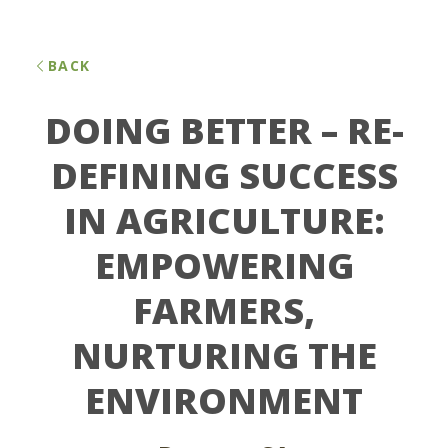
BACK
DOING BETTER – RE-
DEFINING SUCCESS
IN AGRICULTURE:
EMPOWERING
FARMERS,
NURTURING THE
ENVIRONMENT​​​​‌ ‍ ​‍​‍‌‍ ‌ ​‍‌‍‍‌‌‍‌ ‌‍‍‌‌‍ ‍​‍​‍​ ‍‍​‍​‍‌ ​ ‌‍​‌‌‍ ‍‌‍‍‌‌ ‌​‌ ‍‌​‍ ‍‌‍‍‌‌‍ ​‍​‍​‍ ​​‍​‍‌‍‍​‌ ​‍‌‍‌‌‌‍‌‍​‍​‍​ ‍‍​‍​‍​‍ ‌ ​ ‌ ‌​‌ ‌‌‌‍‌​‌‍‍‌‌‍ ​‍ ‌‍‍‌‌‍ ‍‌ ‌​‌‍‌‌‌‍ ‍‌ ‌​​‍ ‌‍‌‌‌‍‌​‌‍‍‌‌ ‌​​‍ ‌‍ ‌‌‍ ‌‍‌​‌‍‌‌​ ‌‌ ​​‌ ​‍‌‍‌‌‌ ​ ‌‍‌‌‌‍ ‍‌ ‌​‌‍​‌‌ ‌​‌‍‍‌‌‍ ‌‍ ‍​ ‍ ‌‍‍‌‌‍‌​​ ‌‌ ​​‌‍ ‌ ​ ‌ ‌​​‍ ‍‌ ​ ‌‍​‌​‍ ‍‌‍‌​‌‍ ‌‍‍‌‌‍ ‍‌‍‌ ​‍ ‌‌‍​‍‌‍‌‌‌ ‌​‌ ‌​‌‍‌‌‌ ​‍​‍ ‌‌ ​‍‌‍‌‌​‍ ‌‌‍‌​‌‍‌‌‌‍‌‍‌‍‍‌‌‍ ‍‌‍‍‌‌‍ ‍‌‍‌ ​‍ ‌‌ ​ ‌ ‌‌‌‍​ ‌‍​ ‌‍‌‌‌ ​ ‌ ​ ​‍ ‌‌‍‍‌‌‍ ‍​‍ ‌‌‍​‌‌‍‌ ‌ ​‍‌‍‍‌‌‍​ ‌ ‌‌‌‍ ​‌ ‌​‌ ‌‌‌ ​‍‌‍‌‌​‍ ‌‌‍‌‌‌‍ ‌‌ ​​‌‍ ‌ ‌ ‌‍‌‌‌ ​‍‌‍‍‌‌‍ ‍‌‍‌ ​‍ ‌‌‍‌‍‌‍​‌‌ ​‍‌‍ ‌‌‍‌‌‌ ​‍‌ ​ ​‍ ‌‌‍ ‍‌ ‌‌‌ ​‍‌ ‌​‌ ‌‌‌ ​‍‌‍‍‌‌‍ ‍‌‍‌ ​‍ ‌‌ ‌​‌‍‍​‌‍‌‌​‍ ‌‌‍‌‌‌‍ ‍‌ ‌‍‌‍‍‌‌ ​‍‌‍ ‌‍ ‍‌‍ ‌‌‍‌‌‌‍ ‍‌ ‌​​ ‍ ‌ ‌​‌ ‍‌‌ ​​‌‍‌‌​ ‌‌ ​​‌‍ ‌ ​ ‌ ‌​​ ‍ ‌ ​​‌‍​‌‌ ‌​‌‍‍​​ ‌‌ ‌​‌‍‍‌‌ ‌​‌‍ ​‌‍‌‌​ ‌‍​‍‌‍​‌‌ ​ ‌‍‌‌‌‌‌‌‌ ​‍‌‍ ​​ ‌​‍‌‌​ ​‍‌​‌‍‌ ​ ‌ ‌​‌ ‌‌‌‍‌​‌‍‍‌‌‍ ​‍‌‍‌‍‍‌‌‍‌​​ ‌‌ ​​‌‍ ‌ ​ ‌ ‌​​‍ ‍‌ ​ ‌‍​‌​‍ ‍‌‍‌​‌‍ ‌‍‍‌‌‍ ‍‌‍‌ ​‍ ‌‌‍​‍‌‍‌‌‌ ‌​‌ ‌​‌‍‌‌‌ ​‍​‍ ‌‌ ​‍‌‍‌‌​‍ ‌‌‍‌​‌‍‌‌‌‍‌‍‌‍‍‌‌‍ ‍‌‍‍‌‌‍ ‍‌‍‌ ​‍ ‌‌ ​ ‌ ‌‌‌‍​ ‌‍​ ‌‍‌‌‌ ​ ‌ ​ ​‍ ‌‌‍‍‌‌‍ ‍​‍ ‌‌‍​‌‌‍‌ ‌ ​‍‌‍‍‌‌‍​ ‌ ‌‌‌‍ ​‌ ‌​‌ ‌‌‌ ​‍‌‍‌‌​‍ ‌‌‍‌‌‌‍ ‌‌ ​​‌‍ ‌ ‌ ‌‍‌‌‌ ​‍‌‍‍‌‌‍ ‍‌‍‌ ​‍ ‌‌‍‌‍‌‍​‌‌ ​‍‌‍ ‌‌‍‌‌‌ ​‍‌ ​ ​‍ ‌‌‍ ‍‌ ‌‌‌ ​‍‌ ‌​‌ ‌‌‌ ​‍‌‍‍‌‌‍ ‍‌‍‌ ​‍ ‌‌ ‌​‌‍‍​‌‍‌‌​‍ ‌‌‍‌‌‌‍ ‍‌ ‌‍‌‍‍‌‌ ​‍‌‍ ‌‍ ‍‌‍ ‌‌‍‌‌‌‍ ‍‌ ‌​​‍‌‍‌ ‌​‌ ‍‌‌ ​​‌‍‌‌​ ‌‌ ​​‌‍ ‌ ​ ‌ ‌​​‍‌‍‌ ​​‌‍​‌‌ ‌​‌‍‍​​ ‌‌ ‌​‌‍‍‌‌ ‌​‌‍ ​‌‍‌‌​‍‌‍‌ ​​‌‍‌‌‌ ​‍‌ ​ ‌ ​​‌‍‌‌‌‍​ ‌ ‌​‌‍‍‌‌ ‌‍‌‍‌‌​ ‌‌ ​​‌ ‌‌‌‍​‍‌‍ ​‌‍‍‌‌ ​ ‌‍‍​‌‍‌‌‌‍‌​​‍​‍‌ ‌