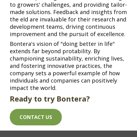
to growers' challenges, and providing tailor-
made solutions. Feedback and insights from
the field are invaluable for their research and
development teams, driving continuous
improvement and the pursuit of excellence.​​​​‌ ‍ ​‍​‍‌‍ ‌ ​‍‌‍‍‌‌‍‌ ‌‍‍‌‌‍ ‍​‍​‍​ ‍‍​‍​‍‌ ​ ‌‍​‌‌‍ ‍‌‍‍‌‌ ‌​‌ ‍‌​‍ ‍‌‍‍‌‌‍ ​‍​‍​‍ ​​‍​‍‌‍‍​‌ ​‍‌‍‌‌‌‍‌‍​‍​‍​ ‍‍​‍​‍​‍ ‌ ​ ‌ ‌​‌ ‌‌‌‍‌​‌‍‍‌‌‍ ​‍ ‌‍‍‌‌‍ ‍‌ ‌​‌‍‌‌‌‍ ‍‌ ‌​​‍ ‌‍‌‌‌‍‌​‌‍‍‌‌ ‌​​‍ ‌‍ ‌‌‍ ‌‍‌​‌‍‌‌​ ‌‌ ​​‌ ​‍‌‍‌‌‌ ​ ‌‍‌‌‌‍ ‍‌ ‌​‌‍​‌‌ ‌​‌‍‍‌‌‍ ‌‍ ‍​ ‍ ‌‍‍‌‌‍‌​​ ‌‌ ​​‌‍ ‌ ​ ‌ ‌​​‍ ‍‌ ​ ‌‍​‌​‍ ‍‌‍‌​‌‍ ‌‍‍‌‌‍ ‍‌‍‌ ​‍ ‌‌‍​‍‌‍‌‌‌ ‌​‌ ‌​‌‍‌‌‌ ​‍​‍ ‌‌ ​‍‌‍‌‌​‍ ‌‌‍‌​‌‍‌‌‌‍‌‍‌‍‍‌‌‍ ‍‌‍‍‌‌‍ ‍‌‍‌ ​‍ ‌‌ ​ ‌ ‌‌‌‍​ ‌‍​ ‌‍‌‌‌ ​ ‌ ​ ​‍ ‌‌‍‍‌‌‍ ‍​‍ ‌‌‍​‌‌‍‌ ‌ ​‍‌‍‍‌‌‍​ ‌ ‌‌‌‍ ​‌ ‌​‌ ‌‌‌ ​‍‌‍‌‌​‍ ‌‌‍‌‌‌‍ ‌‌ ​​‌‍ ‌ ‌ ‌‍‌‌‌ ​‍‌‍‍‌‌‍ ‍‌‍‌ ​‍ ‌‌‍‌‍‌‍​‌‌ ​‍‌‍ ‌‌‍‌‌‌ ​‍‌ ​ ​‍ ‌‌‍ ‍‌ ‌‌‌ ​‍‌ ‌​‌ ‌‌‌ ​‍‌‍‍‌‌‍ ‍‌‍‌ ​‍ ‌‌ ‌​‌‍‍​‌‍‌‌​‍ ‌‌‍‌‌‌‍ ‍‌ ‌‍‌‍‍‌‌ ​‍‌‍ ‌‍ ‍‌‍ ‌‌‍‌‌‌‍ ‍‌ ‌​​ ‍ ‌ ‌​‌ ‍‌‌ ​​‌‍‌‌​ ‌‌ ​​‌‍ ‌ ​ ‌ ‌​​ ‍ ‌ ​​‌‍​‌‌ ‌​‌‍‍​​ ‌‌‍​‍‌‍ ‌‍‌​‌ ‍‌​‍‌‌​ ‌‌‌​​‍‌‌ ‌‍‍ ‌‍‌‌‌ ‍‌​‍‌‌​ ​ ‌​‌​​‍‌‌​ ​ ‌​‌​​‍‌‌​ ​‍​ ​‍‌‍‌​​ ‌‌​ ​​‌‍‌​‌‍​‍‌‍‌‍‌‍‌‍​ ‍‌‌‍‌​‌‍​‍​ ‍‌‌‍‌​​‍‌‌​ ​‍​ ​‍​‍‌‌​ ‌‌‌​‌​​‍ ‍‌‍​ ‌‍‍​‌‍‍‌‌‍ ​‌‍‌​‌ ​‍‌‍‌‌‌‍ ‍​‍‌‌​ ‌‌‌​​‍‌‌ ‌‍‍ ‌‍‌‌‌ ‍‌​‍‌‌​ ​ ‌​‌​​‍‌‌​ ​ ‌​‌​​‍‌‌​ ​‍​ ​‍​ ‍​‌‍‌‌​ ​​‌‍​ ​ ‍‌​ ‍‌​ ​​‌‍​‍‌‍‌​​ ‌‍​ ‍‌‌‍‌‍​ ​​​‍‌‌​ ​‍​ ​‍​‍‌‌​ ‌‌‌​‌​​‍ ‍‌ ‌​‌‍‌‌‌ ‍​‌ ‌​​ ‌‍​‍‌‍​‌‌ ​ ‌‍‌‌‌‌‌‌‌ ​‍‌‍ ​​ ‌​‍‌‌​ ​‍‌​‌‍‌ ​ ‌ ‌​‌ ‌‌‌‍‌​‌‍‍‌‌‍ ​‍‌‍‌‍‍‌‌‍‌​​ ‌‌ ​​‌‍ ‌ ​ ‌ ‌​​‍ ‍‌ ​ ‌‍​‌​‍ ‍‌‍‌​‌‍ ‌‍‍‌‌‍ ‍‌‍‌ ​‍ ‌‌‍​‍‌‍‌‌‌ ‌​‌ ‌​‌‍‌‌‌ ​‍​‍ ‌‌ ​‍‌‍‌‌​‍ ‌‌‍‌​‌‍‌‌‌‍‌‍‌‍‍‌‌‍ ‍‌‍‍‌‌‍ ‍‌‍‌ ​‍ ‌‌ ​ ‌ ‌‌‌‍​ ‌‍​ ‌‍‌‌‌ ​ ‌ ​ ​‍ ‌‌‍‍‌‌‍ ‍​‍ ‌‌‍​‌‌‍‌ ‌ ​‍‌‍‍‌‌‍​ ‌ ‌‌‌‍ ​‌ ‌​‌ ‌‌‌ ​‍‌‍‌‌​‍ ‌‌‍‌‌‌‍ ‌‌ ​​‌‍ ‌ ‌ ‌‍‌‌‌ ​‍‌‍‍‌‌‍ ‍‌‍‌ ​‍ ‌‌‍‌‍‌‍​‌‌ ​‍‌‍ ‌‌‍‌‌‌ ​‍‌ ​ ​‍ ‌‌‍ ‍‌ ‌‌‌ ​‍‌ ‌​‌ ‌‌‌ ​‍‌‍‍‌‌‍ ‍‌‍‌ ​‍ ‌‌ ‌​‌‍‍​‌‍‌‌​‍ ‌‌‍‌‌‌‍ ‍‌ ‌‍‌‍‍‌‌ ​‍‌‍ ‌‍ ‍‌‍ ‌‌‍‌‌‌‍ ‍‌ ‌​​‍‌‍‌ ‌​‌ ‍‌‌ ​​‌‍‌‌​ ‌‌ ​​‌‍ ‌ ​ ‌ ‌​​‍‌‍‌ ​​‌‍​‌‌ ‌​‌‍‍​​ ‌‌‍​‍‌‍ ‌‍‌​‌ ‍‌​‍‌‌​ ‌‌‌​​‍‌‌ ‌‍‍ ‌‍‌‌‌ ‍‌​‍‌‌​ ​ ‌​‌​​‍‌‌​ ​ ‌​‌​​‍‌‌​ ​‍​ ​‍‌‍‌​​ ‌‌​ ​​‌‍‌​‌‍​‍‌‍‌‍‌‍‌‍​ ‍‌‌‍‌​‌‍​‍​ ‍‌‌‍‌​​‍‌‌​ ​‍​ ​‍​‍‌‌​ ‌‌‌​‌​​‍ ‍‌‍​ ‌‍‍​‌‍‍‌‌‍ ​‌‍‌​‌ ​‍‌‍‌‌‌‍ ‍​‍‌‌​ ‌‌‌​​‍‌‌ ‌‍‍ ‌‍‌‌‌ ‍‌​‍‌‌​ ​ ‌​‌​​‍‌‌​ ​ ‌​‌​​‍‌‌​ ​‍​ ​‍​ ‍​‌‍‌‌​ ​​‌‍​ ​ ‍‌​ ‍‌​ ​​‌‍​‍‌‍‌​​ ‌‍​ ‍‌‌‍‌‍​ ​​​‍‌‌​ ​‍​ ​‍​‍‌‌​ ‌‌‌​‌​​‍ ‍‌ ‌​‌‍‌‌‌ ‍​‌ ‌​​‍‌‍‌ ​​‌‍‌‌‌ ​‍‌ ​ ‌ ​​‌‍‌‌‌‍​ ‌ ‌​‌‍‍‌‌ ‌‍‌‍‌‌​ ‌‌ ​​‌ ‌‌‌‍​‍‌‍ ​‌‍‍‌‌ ​ ‌‍‍​‌‍‌‌‌‍‌​​‍​‍‌ ‌
Bontera's vision of "doing better in life"
extends far beyond profitability. By
championing sustainability, enriching lives,
and fostering innovative practices, the
company sets a powerful example of how
individuals and companies can positively
impact the world.​​​​‌ ‍ ​‍​‍‌‍ ‌ ​‍‌‍‍‌‌‍‌ ‌‍‍‌‌‍ ‍​‍​‍​ ‍‍​‍​‍‌ ​ ‌‍​‌‌‍ ‍‌‍‍‌‌ ‌​‌ ‍‌​‍ ‍‌‍‍‌‌‍ ​‍​‍​‍ ​​‍​‍‌‍‍​‌ ​‍‌‍‌‌‌‍‌‍​‍​‍​ ‍‍​‍​‍​‍ ‌ ​ ‌ ‌​‌ ‌‌‌‍‌​‌‍‍‌‌‍ ​‍ ‌‍‍‌‌‍ ‍‌ ‌​‌‍‌‌‌‍ ‍‌ ‌​​‍ ‌‍‌‌‌‍‌​‌‍‍‌‌ ‌​​‍ ‌‍ ‌‌‍ ‌‍‌​‌‍‌‌​ ‌‌ ​​‌ ​‍‌‍‌‌‌ ​ ‌‍‌‌‌‍ ‍‌ ‌​‌‍​‌‌ ‌​‌‍‍‌‌‍ ‌‍ ‍​ ‍ ‌‍‍‌‌‍‌​​ ‌‌ ​​‌‍ ‌ ​ ‌ ‌​​‍ ‍‌ ​ ‌‍​‌​‍ ‍‌‍‌​‌‍ ‌‍‍‌‌‍ ‍‌‍‌ ​‍ ‌‌‍​‍‌‍‌‌‌ ‌​‌ ‌​‌‍‌‌‌ ​‍​‍ ‌‌ ​‍‌‍‌‌​‍ ‌‌‍‌​‌‍‌‌‌‍‌‍‌‍‍‌‌‍ ‍‌‍‍‌‌‍ ‍‌‍‌ ​‍ ‌‌ ​ ‌ ‌‌‌‍​ ‌‍​ ‌‍‌‌‌ ​ ‌ ​ ​‍ ‌‌‍‍‌‌‍ ‍​‍ ‌‌‍​‌‌‍‌ ‌ ​‍‌‍‍‌‌‍​ ‌ ‌‌‌‍ ​‌ ‌​‌ ‌‌‌ ​‍‌‍‌‌​‍ ‌‌‍‌‌‌‍ ‌‌ ​​‌‍ ‌ ‌ ‌‍‌‌‌ ​‍‌‍‍‌‌‍ ‍‌‍‌ ​‍ ‌‌‍‌‍‌‍​‌‌ ​‍‌‍ ‌‌‍‌‌‌ ​‍‌ ​ ​‍ ‌‌‍ ‍‌ ‌‌‌ ​‍‌ ‌​‌ ‌‌‌ ​‍‌‍‍‌‌‍ ‍‌‍‌ ​‍ ‌‌ ‌​‌‍‍​‌‍‌‌​‍ ‌‌‍‌‌‌‍ ‍‌ ‌‍‌‍‍‌‌ ​‍‌‍ ‌‍ ‍‌‍ ‌‌‍‌‌‌‍ ‍‌ ‌​​ ‍ ‌ ‌​‌ ‍‌‌ ​​‌‍‌‌​ ‌‌ ​​‌‍ ‌ ​ ‌ ‌​​ ‍ ‌ ​​‌‍​‌‌ ‌​‌‍‍​​ ‌‌‍​‍‌‍ ‌‍‌​‌ ‍‌​‍‌‌​ ‌‌‌​​‍‌‌ ‌‍‍ ‌‍‌‌‌ ‍‌​‍‌‌​ ​ ‌​‌​​‍‌‌​ ​ ‌​‌​​‍‌‌​ ​‍​ ​‍​ ‌‌​ ‌ ‌‍‌‌​ ‌‍​ ‍​​ ‌​​ ‌‌​ ​‌​ ‌‌​ ‍​​ ‍‌​ ‌‌​‍‌‌​ ​‍​ ​‍​‍‌‌​ ‌‌‌​‌​​‍ ‍‌‍​ ‌‍‍​‌‍‍‌‌‍ ​‌‍‌​‌ ​‍‌‍‌‌‌‍ ‍​‍‌‌​ ‌‌‌​​‍‌‌ ‌‍‍ ‌‍‌‌‌ ‍‌​‍‌‌​ ​ ‌​‌​​‍‌‌​ ​ ‌​‌​​‍‌‌​ ​‍​ ​‍​ ‍‌​ ‍​‌‍‌‍‌‍​ ‌‍​‍​ ‌‌‌‍‌​​ ‌‌‌‍‌‌​ ​‍​ ‍​​ ​‍​ ​​​‍‌‌​ ​‍​ ​‍​‍‌‌​ ‌‌‌​‌​​‍ ‍‌ ‌​‌‍‌‌‌ ‍​‌ ‌​​ ‌‍​‍‌‍​‌‌ ​ ‌‍‌‌‌‌‌‌‌ ​‍‌‍ ​​ ‌​‍‌‌​ ​‍‌​‌‍‌ ​ ‌ ‌​‌ ‌‌‌‍‌​‌‍‍‌‌‍ ​‍‌‍‌‍‍‌‌‍‌​​ ‌‌ ​​‌‍ ‌ ​ ‌ ‌​​‍ ‍‌ ​ ‌‍​‌​‍ ‍‌‍‌​‌‍ ‌‍‍‌‌‍ ‍‌‍‌ ​‍ ‌‌‍​‍‌‍‌‌‌ ‌​‌ ‌​‌‍‌‌‌ ​‍​‍ ‌‌ ​‍‌‍‌‌​‍ ‌‌‍‌​‌‍‌‌‌‍‌‍‌‍‍‌‌‍ ‍‌‍‍‌‌‍ ‍‌‍‌ ​‍ ‌‌ ​ ‌ ‌‌‌‍​ ‌‍​ ‌‍‌‌‌ ​ ‌ ​ ​‍ ‌‌‍‍‌‌‍ ‍​‍ ‌‌‍​‌‌‍‌ ‌ ​‍‌‍‍‌‌‍​ ‌ ‌‌‌‍ ​‌ ‌​‌ ‌‌‌ ​‍‌‍‌‌​‍ ‌‌‍‌‌‌‍ ‌‌ ​​‌‍ ‌ ‌ ‌‍‌‌‌ ​‍‌‍‍‌‌‍ ‍‌‍‌ ​‍ ‌‌‍‌‍‌‍​‌‌ ​‍‌‍ ‌‌‍‌‌‌ ​‍‌ ​ ​‍ ‌‌‍ ‍‌ ‌‌‌ ​‍‌ ‌​‌ ‌‌‌ ​‍‌‍‍‌‌‍ ‍‌‍‌ ​‍ ‌‌ ‌​‌‍‍​‌‍‌‌​‍ ‌‌‍‌‌‌‍ ‍‌ ‌‍‌‍‍‌‌ ​‍‌‍ ‌‍ ‍‌‍ ‌‌‍‌‌‌‍ ‍‌ ‌​​‍‌‍‌ ‌​‌ ‍‌‌ ​​‌‍‌‌​ ‌‌ ​​‌‍ ‌ ​ ‌ ‌​​‍‌‍‌ ​​‌‍​‌‌ ‌​‌‍‍​​ ‌‌‍​‍‌‍ ‌‍‌​‌ ‍‌​‍‌‌​ ‌‌‌​​‍‌‌ ‌‍‍ ‌‍‌‌‌ ‍‌​‍‌‌​ ​ ‌​‌​​‍‌‌​ ​ ‌​‌​​‍‌‌​ ​‍​ ​‍​ ‌‌​ ‌ ‌‍‌‌​ ‌‍​ ‍​​ ‌​​ ‌‌​ ​‌​ ‌‌​ ‍​​ ‍‌​ ‌‌​‍‌‌​ ​‍​ ​‍​‍‌‌​ ‌‌‌​‌​​‍ ‍‌‍​ ‌‍‍​‌‍‍‌‌‍ ​‌‍‌​‌ ​‍‌‍‌‌‌‍ ‍​‍‌‌​ ‌‌‌​​‍‌‌ ‌‍‍ ‌‍‌‌‌ ‍‌​‍‌‌​ ​ ‌​‌​​‍‌‌​ ​ ‌​‌​​‍‌‌​ ​‍​ ​‍​ ‍‌​ ‍​‌‍‌‍‌‍​ ‌‍​‍​ ‌‌‌‍‌​​ ‌‌‌‍‌‌​ ​‍​ ‍​​ ​‍​ ​​​‍‌‌​ ​‍​ ​‍​‍‌‌​ ‌‌‌​‌​​‍ ‍‌ ‌​‌‍‌‌‌ ‍​‌ ‌​​‍‌‍‌ ​​‌‍‌‌‌ ​‍‌ ​ ‌ ​​‌‍‌‌‌‍​ ‌ ‌​‌‍‍‌‌ ‌‍‌‍‌‌​ ‌‌ ​​‌ ‌‌‌‍​‍‌‍ ​‌‍‍‌‌ ​ ‌‍‍​‌‍‌‌‌‍‌​​‍​‍‌ ‌
Ready to try Bontera?
CONTACT US