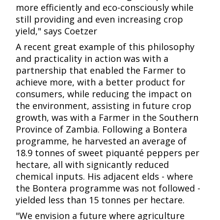
more efficiently and eco-consciously while
still providing and even increasing crop
yield," says Coetzer​​​​‌ ‍ ​‍​‍‌‍ ‌ ​‍‌‍‍‌‌‍‌ ‌‍‍‌‌‍ ‍​‍​‍​ ‍‍​‍​‍‌ ​ ‌‍​‌‌‍ ‍‌‍‍‌‌ ‌​‌ ‍‌​‍ ‍‌‍‍‌‌‍ ​‍​‍​‍ ​​‍​‍‌‍‍​‌ ​‍‌‍‌‌‌‍‌‍​‍​‍​ ‍‍​‍​‍​‍ ‌ ​ ‌ ‌​‌ ‌‌‌‍‌​‌‍‍‌‌‍ ​‍ ‌‍‍‌‌‍ ‍‌ ‌​‌‍‌‌‌‍ ‍‌ ‌​​‍ ‌‍‌‌‌‍‌​‌‍‍‌‌ ‌​​‍ ‌‍ ‌‌‍ ‌‍‌​‌‍‌‌​ ‌‌ ​​‌ ​‍‌‍‌‌‌ ​ ‌‍‌‌‌‍ ‍‌ ‌​‌‍​‌‌ ‌​‌‍‍‌‌‍ ‌‍ ‍​ ‍ ‌‍‍‌‌‍‌​​ ‌‌ ​​‌‍ ‌ ​ ‌ ‌​​‍ ‍‌ ​ ‌‍​‌​‍ ‍‌‍‌​‌‍ ‌‍‍‌‌‍ ‍‌‍‌ ​‍ ‌‌‍​‍‌‍‌‌‌ ‌​‌ ‌​‌‍‌‌‌ ​‍​‍ ‌‌ ​‍‌‍‌‌​‍ ‌‌‍‌​‌‍‌‌‌‍‌‍‌‍‍‌‌‍ ‍‌‍‍‌‌‍ ‍‌‍‌ ​‍ ‌‌ ​ ‌ ‌‌‌‍​ ‌‍​ ‌‍‌‌‌ ​ ‌ ​ ​‍ ‌‌‍‍‌‌‍ ‍​‍ ‌‌‍​‌‌‍‌ ‌ ​‍‌‍‍‌‌‍​ ‌ ‌‌‌‍ ​‌ ‌​‌ ‌‌‌ ​‍‌‍‌‌​‍ ‌‌‍‌‌‌‍ ‌‌ ​​‌‍ ‌ ‌ ‌‍‌‌‌ ​‍‌‍‍‌‌‍ ‍‌‍‌ ​‍ ‌‌‍‌‍‌‍​‌‌ ​‍‌‍ ‌‌‍‌‌‌ ​‍‌ ​ ​‍ ‌‌‍ ‍‌ ‌‌‌ ​‍‌ ‌​‌ ‌‌‌ ​‍‌‍‍‌‌‍ ‍‌‍‌ ​‍ ‌‌ ‌​‌‍‍​‌‍‌‌​‍ ‌‌‍‌‌‌‍ ‍‌ ‌‍‌‍‍‌‌ ​‍‌‍ ‌‍ ‍‌‍ ‌‌‍‌‌‌‍ ‍‌ ‌​​ ‍ ‌ ‌​‌ ‍‌‌ ​​‌‍‌‌​ ‌‌ ​​‌‍ ‌ ​ ‌ ‌​​ ‍ ‌ ​​‌‍​‌‌ ‌​‌‍‍​​ ‌‌‍​‍‌‍ ‌‍‌​‌ ‍‌​‍‌‌​ ‌‌‌​​‍‌‌ ‌‍‍ ‌‍‌‌‌ ‍‌​‍‌‌​ ​ ‌​‌​​‍‌‌​ ​ ‌​‌​​‍‌‌​ ​‍​ ​‍‌‍‌‍​ ​ ‌‍​ ‌‍‌‍​ ​​​ ​‍‌‍​‍​ ‌‌‌‍​‌​ ‍‌​ ​‍​ ​ ​‍‌‌​ ​‍​ ​‍​‍‌‌​ ‌‌‌​‌​​‍ ‍‌‍​ ‌‍‍​‌‍‍‌‌‍ ​‌‍‌​‌ ​‍‌‍‌‌‌‍ ‍​‍‌‌​ ‌‌‌​​‍‌‌ ‌‍‍ ‌‍‌‌‌ ‍‌​‍‌‌​ ​ ‌​‌​​‍‌‌​ ​ ‌​‌​​‍‌‌​ ​‍​ ​‍​ ‍‌‌‍‌​​ ‍‌​ ‍​​ ​​‌‍‌‍​ ‍​​ ​ ‌‍​‌‌‍‌​​ ‌‍‌‍​‌​ ​​​‍‌‌​ ​‍​ ​‍​‍‌‌​ ‌‌‌​‌​​‍ ‍‌ ‌​‌‍‌‌‌ ‍​‌ ‌​​ ‌‍​‍‌‍​‌‌ ​ ‌‍‌‌‌‌‌‌‌ ​‍‌‍ ​​ ‌​‍‌‌​ ​‍‌​‌‍‌ ​ ‌ ‌​‌ ‌‌‌‍‌​‌‍‍‌‌‍ ​‍‌‍‌‍‍‌‌‍‌​​ ‌‌ ​​‌‍ ‌ ​ ‌ ‌​​‍ ‍‌ ​ ‌‍​‌​‍ ‍‌‍‌​‌‍ ‌‍‍‌‌‍ ‍‌‍‌ ​‍ ‌‌‍​‍‌‍‌‌‌ ‌​‌ ‌​‌‍‌‌‌ ​‍​‍ ‌‌ ​‍‌‍‌‌​‍ ‌‌‍‌​‌‍‌‌‌‍‌‍‌‍‍‌‌‍ ‍‌‍‍‌‌‍ ‍‌‍‌ ​‍ ‌‌ ​ ‌ ‌‌‌‍​ ‌‍​ ‌‍‌‌‌ ​ ‌ ​ ​‍ ‌‌‍‍‌‌‍ ‍​‍ ‌‌‍​‌‌‍‌ ‌ ​‍‌‍‍‌‌‍​ ‌ ‌‌‌‍ ​‌ ‌​‌ ‌‌‌ ​‍‌‍‌‌​‍ ‌‌‍‌‌‌‍ ‌‌ ​​‌‍ ‌ ‌ ‌‍‌‌‌ ​‍‌‍‍‌‌‍ ‍‌‍‌ ​‍ ‌‌‍‌‍‌‍​‌‌ ​‍‌‍ ‌‌‍‌‌‌ ​‍‌ ​ ​‍ ‌‌‍ ‍‌ ‌‌‌ ​‍‌ ‌​‌ ‌‌‌ ​‍‌‍‍‌‌‍ ‍‌‍‌ ​‍ ‌‌ ‌​‌‍‍​‌‍‌‌​‍ ‌‌‍‌‌‌‍ ‍‌ ‌‍‌‍‍‌‌ ​‍‌‍ ‌‍ ‍‌‍ ‌‌‍‌‌‌‍ ‍‌ ‌​​‍‌‍‌ ‌​‌ ‍‌‌ ​​‌‍‌‌​ ‌‌ ​​‌‍ ‌ ​ ‌ ‌​​‍‌‍‌ ​​‌‍​‌‌ ‌​‌‍‍​​ ‌‌‍​‍‌‍ ‌‍‌​‌ ‍‌​‍‌‌​ ‌‌‌​​‍‌‌ ‌‍‍ ‌‍‌‌‌ ‍‌​‍‌‌​ ​ ‌​‌​​‍‌‌​ ​ ‌​‌​​‍‌‌​ ​‍​ ​‍‌‍‌‍​ ​ ‌‍​ ‌‍‌‍​ ​​​ ​‍‌‍​‍​ ‌‌‌‍​‌​ ‍‌​ ​‍​ ​ ​‍‌‌​ ​‍​ ​‍​‍‌‌​ ‌‌‌​‌​​‍ ‍‌‍​ ‌‍‍​‌‍‍‌‌‍ ​‌‍‌​‌ ​‍‌‍‌‌‌‍ ‍​‍‌‌​ ‌‌‌​​‍‌‌ ‌‍‍ ‌‍‌‌‌ ‍‌​‍‌‌​ ​ ‌​‌​​‍‌‌​ ​ ‌​‌​​‍‌‌​ ​‍​ ​‍​ ‍‌‌‍‌​​ ‍‌​ ‍​​ ​​‌‍‌‍​ ‍​​ ​ ‌‍​‌‌‍‌​​ ‌‍‌‍​‌​ ​​​‍‌‌​ ​‍​ ​‍​‍‌‌​ ‌‌‌​‌​​‍ ‍‌ ‌​‌‍‌‌‌ ‍​‌ ‌​​‍‌‍‌ ​​‌‍‌‌‌ ​‍‌ ​ ‌ ​​‌‍‌‌‌‍​ ‌ ‌​‌‍‍‌‌ ‌‍‌‍‌‌​ ‌‌ ​​‌ ‌‌‌‍​‍‌‍ ​‌‍‍‌‌ ​ ‌‍‍​‌‍‌‌‌‍‌​​‍​‍‌ ‌
A recent great example of this philosophy
and practicality in action was with a
partnership that enabled the Farmer to
achieve more, with a better product for
consumers, while reducing the impact on
the environment, assisting in future crop
growth, was with a Farmer in the Southern
Province of Zambia. Following a Bontera
programme, he harvested an average of
18.9 tonnes of sweet piquanté peppers per
hectare, all with significantly reduced
chemical inputs. His adjacent fields - where
the Bontera programme was not followed -
yielded less than 15 tonnes per hectare.​​​​‌ ‍ ​‍​‍‌‍ ‌ ​‍‌‍‍‌‌‍‌ ‌‍‍‌‌‍ ‍​‍​‍​ ‍‍​‍​‍‌ ​ ‌‍​‌‌‍ ‍‌‍‍‌‌ ‌​‌ ‍‌​‍ ‍‌‍‍‌‌‍ ​‍​‍​‍ ​​‍​‍‌‍‍​‌ ​‍‌‍‌‌‌‍‌‍​‍​‍​ ‍‍​‍​‍​‍ ‌ ​ ‌ ‌​‌ ‌‌‌‍‌​‌‍‍‌‌‍ ​‍ ‌‍‍‌‌‍ ‍‌ ‌​‌‍‌‌‌‍ ‍‌ ‌​​‍ ‌‍‌‌‌‍‌​‌‍‍‌‌ ‌​​‍ ‌‍ ‌‌‍ ‌‍‌​‌‍‌‌​ ‌‌ ​​‌ ​‍‌‍‌‌‌ ​ ‌‍‌‌‌‍ ‍‌ ‌​‌‍​‌‌ ‌​‌‍‍‌‌‍ ‌‍ ‍​ ‍ ‌‍‍‌‌‍‌​​ ‌‌ ​​‌‍ ‌ ​ ‌ ‌​​‍ ‍‌ ​ ‌‍​‌​‍ ‍‌‍‌​‌‍ ‌‍‍‌‌‍ ‍‌‍‌ ​‍ ‌‌‍​‍‌‍‌‌‌ ‌​‌ ‌​‌‍‌‌‌ ​‍​‍ ‌‌ ​‍‌‍‌‌​‍ ‌‌‍‌​‌‍‌‌‌‍‌‍‌‍‍‌‌‍ ‍‌‍‍‌‌‍ ‍‌‍‌ ​‍ ‌‌ ​ ‌ ‌‌‌‍​ ‌‍​ ‌‍‌‌‌ ​ ‌ ​ ​‍ ‌‌‍‍‌‌‍ ‍​‍ ‌‌‍​‌‌‍‌ ‌ ​‍‌‍‍‌‌‍​ ‌ ‌‌‌‍ ​‌ ‌​‌ ‌‌‌ ​‍‌‍‌‌​‍ ‌‌‍‌‌‌‍ ‌‌ ​​‌‍ ‌ ‌ ‌‍‌‌‌ ​‍‌‍‍‌‌‍ ‍‌‍‌ ​‍ ‌‌‍‌‍‌‍​‌‌ ​‍‌‍ ‌‌‍‌‌‌ ​‍‌ ​ ​‍ ‌‌‍ ‍‌ ‌‌‌ ​‍‌ ‌​‌ ‌‌‌ ​‍‌‍‍‌‌‍ ‍‌‍‌ ​‍ ‌‌ ‌​‌‍‍​‌‍‌‌​‍ ‌‌‍‌‌‌‍ ‍‌ ‌‍‌‍‍‌‌ ​‍‌‍ ‌‍ ‍‌‍ ‌‌‍‌‌‌‍ ‍‌ ‌​​ ‍ ‌ ‌​‌ ‍‌‌ ​​‌‍‌‌​ ‌‌ ​​‌‍ ‌ ​ ‌ ‌​​ ‍ ‌ ​​‌‍​‌‌ ‌​‌‍‍​​ ‌‌‍​‍‌‍ ‌‍‌​‌ ‍‌​‍‌‌​ ‌‌‌​​‍‌‌ ‌‍‍ ‌‍‌‌‌ ‍‌​‍‌‌​ ​ ‌​‌​​‍‌‌​ ​ ‌​‌​​‍‌‌​ ​‍​ ​‍​ ‌‍​ ‌‌​ ‌​‌‍​‍‌‍​ ‌‍​ ​ ‌‌​ ‌​​ ‍‌​ ​‌‌‍​‌‌‍‌‌​‍‌‌​ ​‍​ ​‍​‍‌‌​ ‌‌‌​‌​​‍ ‍‌‍​ ‌‍‍​‌‍‍‌‌‍ ​‌‍‌​‌ ​‍‌‍‌‌‌‍ ‍​‍‌‌​ ‌‌‌​​‍‌‌ ‌‍‍ ‌‍‌‌‌ ‍‌​‍‌‌​ ​ ‌​‌​​‍‌‌​ ​ ‌​‌​​‍‌‌​ ​‍​ ​‍​ ​‌​ ​‍​ ​‍‌‍​ ​ ​​​ ‌‌​ ‍‌​ ‌‌‌‍‌‍‌‍​‌‌‍​ ​ ​ ​ ​​​‍‌‌​ ​‍​ ​‍​‍‌‌​ ‌‌‌​‌​​‍ ‍‌ ‌​‌‍‌‌‌ ‍​‌ ‌​​ ‌‍​‍‌‍​‌‌ ​ ‌‍‌‌‌‌‌‌‌ ​‍‌‍ ​​ ‌​‍‌‌​ ​‍‌​‌‍‌ ​ ‌ ‌​‌ ‌‌‌‍‌​‌‍‍‌‌‍ ​‍‌‍‌‍‍‌‌‍‌​​ ‌‌ ​​‌‍ ‌ ​ ‌ ‌​​‍ ‍‌ ​ ‌‍​‌​‍ ‍‌‍‌​‌‍ ‌‍‍‌‌‍ ‍‌‍‌ ​‍ ‌‌‍​‍‌‍‌‌‌ ‌​‌ ‌​‌‍‌‌‌ ​‍​‍ ‌‌ ​‍‌‍‌‌​‍ ‌‌‍‌​‌‍‌‌‌‍‌‍‌‍‍‌‌‍ ‍‌‍‍‌‌‍ ‍‌‍‌ ​‍ ‌‌ ​ ‌ ‌‌‌‍​ ‌‍​ ‌‍‌‌‌ ​ ‌ ​ ​‍ ‌‌‍‍‌‌‍ ‍​‍ ‌‌‍​‌‌‍‌ ‌ ​‍‌‍‍‌‌‍​ ‌ ‌‌‌‍ ​‌ ‌​‌ ‌‌‌ ​‍‌‍‌‌​‍ ‌‌‍‌‌‌‍ ‌‌ ​​‌‍ ‌ ‌ ‌‍‌‌‌ ​‍‌‍‍‌‌‍ ‍‌‍‌ ​‍ ‌‌‍‌‍‌‍​‌‌ ​‍‌‍ ‌‌‍‌‌‌ ​‍‌ ​ ​‍ ‌‌‍ ‍‌ ‌‌‌ ​‍‌ ‌​‌ ‌‌‌ ​‍‌‍‍‌‌‍ ‍‌‍‌ ​‍ ‌‌ ‌​‌‍‍​‌‍‌‌​‍ ‌‌‍‌‌‌‍ ‍‌ ‌‍‌‍‍‌‌ ​‍‌‍ ‌‍ ‍‌‍ ‌‌‍‌‌‌‍ ‍‌ ‌​​‍‌‍‌ ‌​‌ ‍‌‌ ​​‌‍‌‌​ ‌‌ ​​‌‍ ‌ ​ ‌ ‌​​‍‌‍‌ ​​‌‍​‌‌ ‌​‌‍‍​​ ‌‌‍​‍‌‍ ‌‍‌​‌ ‍‌​‍‌‌​ ‌‌‌​​‍‌‌ ‌‍‍ ‌‍‌‌‌ ‍‌​‍‌‌​ ​ ‌​‌​​‍‌‌​ ​ ‌​‌​​‍‌‌​ ​‍​ ​‍​ ‌‍​ ‌‌​ ‌​‌‍​‍‌‍​ ‌‍​ ​ ‌‌​ ‌​​ ‍‌​ ​‌‌‍​‌‌‍‌‌​‍‌‌​ ​‍​ ​‍​‍‌‌​ ‌‌‌​‌​​‍ ‍‌‍​ ‌‍‍​‌‍‍‌‌‍ ​‌‍‌​‌ ​‍‌‍‌‌‌‍ ‍​‍‌‌​ ‌‌‌​​‍‌‌ ‌‍‍ ‌‍‌‌‌ ‍‌​‍‌‌​ ​ ‌​‌​​‍‌‌​ ​ ‌​‌​​‍‌‌​ ​‍​ ​‍​ ​‌​ ​‍​ ​‍‌‍​ ​ ​​​ ‌‌​ ‍‌​ ‌‌‌‍‌‍‌‍​‌‌‍​ ​ ​ ​ ​​​‍‌‌​ ​‍​ ​‍​‍‌‌​ ‌‌‌​‌​​‍ ‍‌ ‌​‌‍‌‌‌ ‍​‌ ‌​​‍‌‍‌ ​​‌‍‌‌‌ ​‍‌ ​ ‌ ​​‌‍‌‌‌‍​ ‌ ‌​‌‍‍‌‌ ‌‍‌‍‌‌​ ‌‌ ​​‌ ‌‌‌‍​‍‌‍ ​‌‍‍‌‌ ​ ‌‍‍​‌‍‌‌‌‍‌​​‍​‍‌ ‌
"We envision a future where agriculture