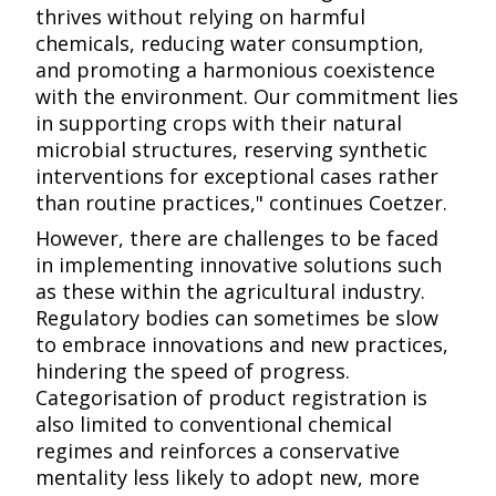
thrives without relying on harmful
chemicals, reducing water consumption,
and promoting a harmonious coexistence
with the environment. Our commitment lies
in supporting crops with their natural
microbial structures, reserving synthetic
interventions for exceptional cases rather
than routine practices," continues Coetzer.​​​​‌ ‍ ​‍​‍‌‍ ‌ ​‍‌‍‍‌‌‍‌ ‌‍‍‌‌‍ ‍​‍​‍​ ‍‍​‍​‍‌ ​ ‌‍​‌‌‍ ‍‌‍‍‌‌ ‌​‌ ‍‌​‍ ‍‌‍‍‌‌‍ ​‍​‍​‍ ​​‍​‍‌‍‍​‌ ​‍‌‍‌‌‌‍‌‍​‍​‍​ ‍‍​‍​‍​‍ ‌ ​ ‌ ‌​‌ ‌‌‌‍‌​‌‍‍‌‌‍ ​‍ ‌‍‍‌‌‍ ‍‌ ‌​‌‍‌‌‌‍ ‍‌ ‌​​‍ ‌‍‌‌‌‍‌​‌‍‍‌‌ ‌​​‍ ‌‍ ‌‌‍ ‌‍‌​‌‍‌‌​ ‌‌ ​​‌ ​‍‌‍‌‌‌ ​ ‌‍‌‌‌‍ ‍‌ ‌​‌‍​‌‌ ‌​‌‍‍‌‌‍ ‌‍ ‍​ ‍ ‌‍‍‌‌‍‌​​ ‌‌ ​​‌‍ ‌ ​ ‌ ‌​​‍ ‍‌ ​ ‌‍​‌​‍ ‍‌‍‌​‌‍ ‌‍‍‌‌‍ ‍‌‍‌ ​‍ ‌‌‍​‍‌‍‌‌‌ ‌​‌ ‌​‌‍‌‌‌ ​‍​‍ ‌‌ ​‍‌‍‌‌​‍ ‌‌‍‌​‌‍‌‌‌‍‌‍‌‍‍‌‌‍ ‍‌‍‍‌‌‍ ‍‌‍‌ ​‍ ‌‌ ​ ‌ ‌‌‌‍​ ‌‍​ ‌‍‌‌‌ ​ ‌ ​ ​‍ ‌‌‍‍‌‌‍ ‍​‍ ‌‌‍​‌‌‍‌ ‌ ​‍‌‍‍‌‌‍​ ‌ ‌‌‌‍ ​‌ ‌​‌ ‌‌‌ ​‍‌‍‌‌​‍ ‌‌‍‌‌‌‍ ‌‌ ​​‌‍ ‌ ‌ ‌‍‌‌‌ ​‍‌‍‍‌‌‍ ‍‌‍‌ ​‍ ‌‌‍‌‍‌‍​‌‌ ​‍‌‍ ‌‌‍‌‌‌ ​‍‌ ​ ​‍ ‌‌‍ ‍‌ ‌‌‌ ​‍‌ ‌​‌ ‌‌‌ ​‍‌‍‍‌‌‍ ‍‌‍‌ ​‍ ‌‌ ‌​‌‍‍​‌‍‌‌​‍ ‌‌‍‌‌‌‍ ‍‌ ‌‍‌‍‍‌‌ ​‍‌‍ ‌‍ ‍‌‍ ‌‌‍‌‌‌‍ ‍‌ ‌​​ ‍ ‌ ‌​‌ ‍‌‌ ​​‌‍‌‌​ ‌‌ ​​‌‍ ‌ ​ ‌ ‌​​ ‍ ‌ ​​‌‍​‌‌ ‌​‌‍‍​​ ‌‌‍​‍‌‍ ‌‍‌​‌ ‍‌​‍‌‌​ ‌‌‌​​‍‌‌ ‌‍‍ ‌‍‌‌‌ ‍‌​‍‌‌​ ​ ‌​‌​​‍‌‌​ ​ ‌​‌​​‍‌‌​ ​‍​ ​‍​ ‌​​ ‍‌‌‍​‌‌‍​‌​ ​‍​ ‍‌​ ‌‍‌‍​ ​ ‍‌​ ‍‌​ ‍‌​ ‍‌​‍‌‌​ ​‍​ ​‍​‍‌‌​ ‌‌‌​‌​​‍ ‍‌‍​ ‌‍‍​‌‍‍‌‌‍ ​‌‍‌​‌ ​‍‌‍‌‌‌‍ ‍​‍‌‌​ ‌‌‌​​‍‌‌ ‌‍‍ ‌‍‌‌‌ ‍‌​‍‌‌​ ​ ‌​‌​​‍‌‌​ ​ ‌​‌​​‍‌‌​ ​‍​ ​‍​ ​ ​ ‍​​ ​‍‌‍‌‌‌‍​‌​ ​​​ ​‍‌‍‌‍‌‍​ ​ ​‌​ ​ ​ ‌ ​ ​​​‍‌‌​ ​‍​ ​‍​‍‌‌​ ‌‌‌​‌​​‍ ‍‌ ‌​‌‍‌‌‌ ‍​‌ ‌​​ ‌‍​‍‌‍​‌‌ ​ ‌‍‌‌‌‌‌‌‌ ​‍‌‍ ​​ ‌​‍‌‌​ ​‍‌​‌‍‌ ​ ‌ ‌​‌ ‌‌‌‍‌​‌‍‍‌‌‍ ​‍‌‍‌‍‍‌‌‍‌​​ ‌‌ ​​‌‍ ‌ ​ ‌ ‌​​‍ ‍‌ ​ ‌‍​‌​‍ ‍‌‍‌​‌‍ ‌‍‍‌‌‍ ‍‌‍‌ ​‍ ‌‌‍​‍‌‍‌‌‌ ‌​‌ ‌​‌‍‌‌‌ ​‍​‍ ‌‌ ​‍‌‍‌‌​‍ ‌‌‍‌​‌‍‌‌‌‍‌‍‌‍‍‌‌‍ ‍‌‍‍‌‌‍ ‍‌‍‌ ​‍ ‌‌ ​ ‌ ‌‌‌‍​ ‌‍​ ‌‍‌‌‌ ​ ‌ ​ ​‍ ‌‌‍‍‌‌‍ ‍​‍ ‌‌‍​‌‌‍‌ ‌ ​‍‌‍‍‌‌‍​ ‌ ‌‌‌‍ ​‌ ‌​‌ ‌‌‌ ​‍‌‍‌‌​‍ ‌‌‍‌‌‌‍ ‌‌ ​​‌‍ ‌ ‌ ‌‍‌‌‌ ​‍‌‍‍‌‌‍ ‍‌‍‌ ​‍ ‌‌‍‌‍‌‍​‌‌ ​‍‌‍ ‌‌‍‌‌‌ ​‍‌ ​ ​‍ ‌‌‍ ‍‌ ‌‌‌ ​‍‌ ‌​‌ ‌‌‌ ​‍‌‍‍‌‌‍ ‍‌‍‌ ​‍ ‌‌ ‌​‌‍‍​‌‍‌‌​‍ ‌‌‍‌‌‌‍ ‍‌ ‌‍‌‍‍‌‌ ​‍‌‍ ‌‍ ‍‌‍ ‌‌‍‌‌‌‍ ‍‌ ‌​​‍‌‍‌ ‌​‌ ‍‌‌ ​​‌‍‌‌​ ‌‌ ​​‌‍ ‌ ​ ‌ ‌​​‍‌‍‌ ​​‌‍​‌‌ ‌​‌‍‍​​ ‌‌‍​‍‌‍ ‌‍‌​‌ ‍‌​‍‌‌​ ‌‌‌​​‍‌‌ ‌‍‍ ‌‍‌‌‌ ‍‌​‍‌‌​ ​ ‌​‌​​‍‌‌​ ​ ‌​‌​​‍‌‌​ ​‍​ ​‍​ ‌​​ ‍‌‌‍​‌‌‍​‌​ ​‍​ ‍‌​ ‌‍‌‍​ ​ ‍‌​ ‍‌​ ‍‌​ ‍‌​‍‌‌​ ​‍​ ​‍​‍‌‌​ ‌‌‌​‌​​‍ ‍‌‍​ ‌‍‍​‌‍‍‌‌‍ ​‌‍‌​‌ ​‍‌‍‌‌‌‍ ‍​‍‌‌​ ‌‌‌​​‍‌‌ ‌‍‍ ‌‍‌‌‌ ‍‌​‍‌‌​ ​ ‌​‌​​‍‌‌​ ​ ‌​‌​​‍‌‌​ ​‍​ ​‍​ ​ ​ ‍​​ ​‍‌‍‌‌‌‍​‌​ ​​​ ​‍‌‍‌‍‌‍​ ​ ​‌​ ​ ​ ‌ ​ ​​​‍‌‌​ ​‍​ ​‍​‍‌‌​ ‌‌‌​‌​​‍ ‍‌ ‌​‌‍‌‌‌ ‍​‌ ‌​​‍‌‍‌ ​​‌‍‌‌‌ ​‍‌ ​ ‌ ​​‌‍‌‌‌‍​ ‌ ‌​‌‍‍‌‌ ‌‍‌‍‌‌​ ‌‌ ​​‌ ‌‌‌‍​‍‌‍ ​‌‍‍‌‌ ​ ‌‍‍​‌‍‌‌‌‍‌​​‍​‍‌ ‌
However, there are challenges to be faced
in implementing innovative solutions such
as these within the agricultural industry.
Regulatory bodies can sometimes be slow
to embrace innovations and new practices,
hindering the speed of progress.
Categorisation of product registration is
also limited to conventional chemical
regimes and reinforces a conservative
mentality less likely to adopt new, more