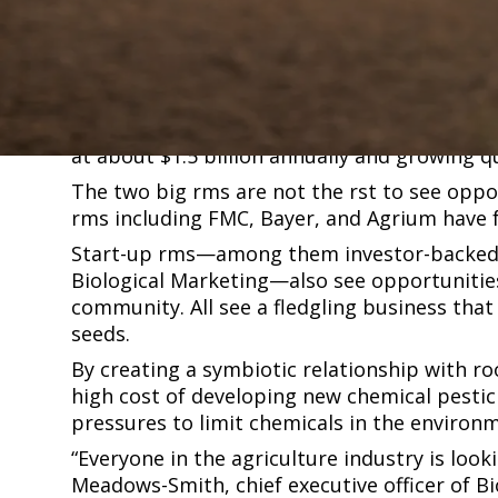
(View the original article ​​​​‌ ‍ ​‍​‍‌‍ ‌ ​‍‌‍‍‌‌‍‌ ‌‍‍‌‌‍ ‍​‍​‍​ ‍‍​‍​‍‌ ​ ‌‍​‌‌‍ ‍‌‍‍‌‌ ‌​‌ ‍‌​‍ ‍‌‍‍‌‌‍ ​‍​‍​‍ ​​‍​‍‌‍‍​‌ ​‍‌‍‌‌‌‍‌‍​‍​‍​ ‍‍​‍​‍​‍ ‌ ​ ‌ ‌​‌ ‌‌‌‍‌​‌‍‍‌‌‍ ​‍ ‌‍‍‌‌‍ ‍‌ ‌​‌‍‌‌‌‍ ‍‌ ‌​​‍ ‌‍‌‌‌‍‌​‌‍‍‌‌ ‌​​‍ ‌‍ ‌‌‍ ‌‍‌​‌‍‌‌​ ‌‌ ​​‌ ​‍‌‍‌‌‌ ​ ‌‍‌‌‌‍ ‍‌ ‌​‌‍​‌‌ ‌​‌‍‍‌‌‍ ‌‍ ‍​ ‍ ‌‍‍‌‌‍‌​​ ‌‌ ​​‌‍ ‌ ​ ‌ ‌​​‍ ‍‌ ​ ‌‍​‌​‍ ‍‌‍‌ ‌ ​‍‌‍ ‌ ‌ ‌‍‍‌‌‍ ‍‌‍‌ ​‍ ‌‌ ​​‌ ​‍‌‍ ‌‍‌‍‌‍‍‌‌ ‌​‌ ​ ​‍ ‌‌ ‌ ‌‍‍‌‌ ‌​‌‍‍​​‍ ‌‌‍ ‌‌‍‍‌‌‍​ ‌ ​‍‌‍ ‌‍​‍‌‍‌‌‌ ​ ​ ‍ ‌ ‌​‌ ‍‌‌ ​​‌‍‌‌​ ‌‌ ​​‌‍ ‌ ​ ‌ ‌​​ ‍ ‌ ​​‌‍​‌‌ ‌​‌‍‍​​ ‌‌‍​‍‌‍ ‌‍‌​‌ ‍‌​‍‌‌​ ‌‌‌​​‍‌‌ ‌‍‍ ‌‍‌‌‌ ‍‌​‍‌‌​ ​ ‌​‌​​‍‌‌​ ​ ‌​‌​​‍‌‌​ ​‍​ ​‍​ ‌‌‌‍​‍​ ‍‌​ ​ ‌‍​ ​ ‍‌‌‍​ ​ ‌‌‌‍‌‌​ ‍​‌‍​‌‌‍​‍​‍‌‌​ ​‍​ ​‍​‍‌‌​ ‌‌‌​‌​​‍ ‍‌‍​ ‌‍‍​‌‍‍‌‌‍ ​‌‍‌​‌ ​‍‌‍‌‌‌‍ ‍​‍‌‌​ ‌‌‌​​‍‌‌ ‌‍‍ ‌‍‌‌‌ ‍‌​‍‌‌​ ​ ‌​‌​​‍‌‌​ ​ ‌​‌​​‍‌‌​ ​‍​ ​‍​ ‌‌​ ‌‌​ ​‌​ ‌​‌‍‌​‌‍​ ​ ‍​​ ‌​​ ‌​‌‍​ ​ ‌​​ ‍‌​‍‌‌​ ​‍​ ​‍​‍‌‌​ ‌‌‌​‌​​‍ ‍‌ ‌​‌‍‌‌‌ ‍​‌ ‌​​ ‌‍​‍‌‍​‌‌ ​ ‌‍‌‌‌‌‌‌‌ ​‍‌‍ ​​ ‌​‍‌‌​ ​‍‌​‌‍‌ ​ ‌ ‌​‌ ‌‌‌‍‌​‌‍‍‌‌‍ ​‍‌‍‌‍‍‌‌‍‌​​ ‌‌ ​​‌‍ ‌ ​ ‌ ‌​​‍ ‍‌ ​ ‌‍​‌​‍ ‍‌‍‌ ‌ ​‍‌‍ ‌ ‌ ‌‍‍‌‌‍ ‍‌‍‌ ​‍ ‌‌ ​​‌ ​‍‌‍ ‌‍‌‍‌‍‍‌‌ ‌​‌ ​ ​‍ ‌‌ ‌ ‌‍‍‌‌ ‌​‌‍‍​​‍ ‌‌‍ ‌‌‍‍‌‌‍​ ‌ ​‍‌‍ ‌‍​‍‌‍‌‌‌ ​ ​‍‌‍‌ ‌​‌ ‍‌‌ ​​‌‍‌‌​ ‌‌ ​​‌‍ ‌ ​ ‌ ‌​​‍‌‍‌ ​​‌‍​‌‌ ‌​‌‍‍​​ ‌‌‍​‍‌‍ ‌‍‌​‌ ‍‌​‍‌‌​ ‌‌‌​​‍‌‌ ‌‍‍ ‌‍‌‌‌ ‍‌​‍‌‌​ ​ ‌​‌​​‍‌‌​ ​ ‌​‌​​‍‌‌​ ​‍​ ​‍​ ‌‌‌‍​‍​ ‍‌​ ​ ‌‍​ ​ ‍‌‌‍​ ​ ‌‌‌‍‌‌​ ‍​‌‍​‌‌‍​‍​‍‌‌​ ​‍​ ​‍​‍‌‌​ ‌‌‌​‌​​‍ ‍‌‍​ ‌‍‍​‌‍‍‌‌‍ ​‌‍‌​‌ ​‍‌‍‌‌‌‍ ‍​‍‌‌​ ‌‌‌​​‍‌‌ ‌‍‍ ‌‍‌‌‌ ‍‌​‍‌‌​ ​ ‌​‌​​‍‌‌​ ​ ‌​‌​​‍‌‌​ ​‍​ ​‍​ ‌‌​ ‌‌​ ​‌​ ‌​‌‍‌​‌‍​ ​ ‍​​ ‌​​ ‌​‌‍​ ​ ‌​​ ‍‌​‍‌‌​ ​‍​ ​‍​‍‌‌​ ‌‌‌​‌​​‍ ‍‌ ‌​‌‍‌‌‌ ‍​‌ ‌​​‍‌‍‌ ​​‌‍‌‌‌ ​‍‌ ​ ‌ ​​‌‍‌‌‌‍​ ‌ ‌​‌‍‍‌‌ ‌‍‌‍‌‌​ ‌‌ ​​‌ ‌‌‌‍​‍‌‍ ​‌‍‍‌‌ ​ ‌‍‍​‌‍‌‌‌‍‌​​‍​‍‌ ‌
here​​​​‌ ‍ ​‍​‍‌‍ ‌ ​‍‌‍‍‌‌‍‌ ‌‍‍‌‌‍ ‍​‍​‍​ ‍‍​‍​‍‌ ​ ‌‍​‌‌‍ ‍‌‍‍‌‌ ‌​‌ ‍‌​‍ ‍‌‍‍‌‌‍ ​‍​‍​‍ ​​‍​‍‌‍‍​‌ ​‍‌‍‌‌‌‍‌‍​‍​‍​ ‍‍​‍​‍​‍ ‌ ​ ‌ ‌​‌ ‌‌‌‍‌​‌‍‍‌‌‍ ​‍ ‌‍‍‌‌‍ ‍‌ ‌​‌‍‌‌‌‍ ‍‌ ‌​​‍ ‌‍‌‌‌‍‌​‌‍‍‌‌ ‌​​‍ ‌‍ ‌‌‍ ‌‍‌​‌‍‌‌​ ‌‌ ​​‌ ​‍‌‍‌‌‌ ​ ‌‍‌‌‌‍ ‍‌ ‌​‌‍​‌‌ ‌​‌‍‍‌‌‍ ‌‍ ‍​ ‍ ‌‍‍‌‌‍‌​​ ‌‌ ​​‌‍ ‌ ​ ‌ ‌​​‍ ‍‌ ​ ‌‍​‌​‍ ‍‌‍‌ ‌ ​‍‌‍ ‌ ‌ ‌‍‍‌‌‍ ‍‌‍‌ ​‍ ‌‌ ​​‌ ​‍‌‍ ‌‍‌‍‌‍‍‌‌ ‌​‌ ​ ​‍ ‌‌ ‌ ‌‍‍‌‌ ‌​‌‍‍​​‍ ‌‌‍ ‌‌‍‍‌‌‍​ ‌ ​‍‌‍ ‌‍​‍‌‍‌‌‌ ​ ​ ‍ ‌ ‌​‌ ‍‌‌ ​​‌‍‌‌​ ‌‌ ​​‌‍ ‌ ​ ‌ ‌​​ ‍ ‌ ​​‌‍​‌‌ ‌​‌‍‍​​ ‌‌‍​‍‌‍ ‌‍‌​‌ ‍‌​‍‌‌​ ‌‌‌​​‍‌‌ ‌‍‍ ‌‍‌‌‌ ‍‌​‍‌‌​ ​ ‌​‌​​‍‌‌​ ​ ‌​‌​​‍‌‌​ ​‍​ ​‍​ ‌‌‌‍​‍​ ‍‌​ ​ ‌‍​ ​ ‍‌‌‍​ ​ ‌‌‌‍‌‌​ ‍​‌‍​‌‌‍​‍​‍‌‌​ ​‍​ ​‍​‍‌‌​ ‌‌‌​‌​​‍ ‍‌‍​ ‌‍‍​‌‍‍‌‌‍ ​‌‍‌​‌ ​‍‌‍‌‌‌‍ ‍​‍‌‌​ ‌‌‌​​‍‌‌ ‌‍‍ ‌‍‌‌‌ ‍‌​‍‌‌​ ​ ‌​‌​​‍‌‌​ ​ ‌​‌​​‍‌‌​ ​‍​ ​‍‌‍‌‍​ ‍‌​ ​‍‌‍‌‍​ ‌‍​ ‌ ​ ​‍​ ​‌​ ​‌‌‍‌‌​ ​‌‌‍​‍​‍‌‌​ ​‍​ ​‍​‍‌‌​ ‌‌‌​‌​​‍ ‍‌ ‌​‌‍‌‌‌ ‍​‌ ‌​​ ‌‍​‍‌‍​‌‌ ​ ‌‍‌‌‌‌‌‌‌ ​‍‌‍ ​​ ‌​‍‌‌​ ​‍‌​‌‍‌ ​ ‌ ‌​‌ ‌‌‌‍‌​‌‍‍‌‌‍ ​‍‌‍‌‍‍‌‌‍‌​​ ‌‌ ​​‌‍ ‌ ​ ‌ ‌​​‍ ‍‌ ​ ‌‍​‌​‍ ‍‌‍‌ ‌ ​‍‌‍ ‌ ‌ ‌‍‍‌‌‍ ‍‌‍‌ ​‍ ‌‌ ​​‌ ​‍‌‍ ‌‍‌‍‌‍‍‌‌ ‌​‌ ​ ​‍ ‌‌ ‌ ‌‍‍‌‌ ‌​‌‍‍​​‍ ‌‌‍ ‌‌‍‍‌‌‍​ ‌ ​‍‌‍ ‌‍​‍‌‍‌‌‌ ​ ​‍‌‍‌ ‌​‌ ‍‌‌ ​​‌‍‌‌​ ‌‌ ​​‌‍ ‌ ​ ‌ ‌​​‍‌‍‌ ​​‌‍​‌‌ ‌​‌‍‍​​ ‌‌‍​‍‌‍ ‌‍‌​‌ ‍‌​‍‌‌​ ‌‌‌​​‍‌‌ ‌‍‍ ‌‍‌‌‌ ‍‌​‍‌‌​ ​ ‌​‌​​‍‌‌​ ​ ‌​‌​​‍‌‌​ ​‍​ ​‍​ ‌‌‌‍​‍​ ‍‌​ ​ ‌‍​ ​ ‍‌‌‍​ ​ ‌‌‌‍‌‌​ ‍​‌‍​‌‌‍​‍​‍‌‌​ ​‍​ ​‍​‍‌‌​ ‌‌‌​‌​​‍ ‍‌‍​ ‌‍‍​‌‍‍‌‌‍ ​‌‍‌​‌ ​‍‌‍‌‌‌‍ ‍​‍‌‌​ ‌‌‌​​‍‌‌ ‌‍‍ ‌‍‌‌‌ ‍‌​‍‌‌​ ​ ‌​‌​​‍‌‌​ ​ ‌​‌​​‍‌‌​ ​‍​ ​‍‌‍‌‍​ ‍‌​ ​‍‌‍‌‍​ ‌‍​ ‌ ​ ​‍​ ​‌​ ​‌‌‍‌‌​ ​‌‌‍​‍​‍‌‌​ ​‍​ ​‍​‍‌‌​ ‌‌‌​‌​​‍ ‍‌ ‌​‌‍‌‌‌ ‍​‌ ‌​​‍‌‍‌ ​​‌‍‌‌‌ ​‍‌ ​ ‌ ​​‌‍‌‌‌‍​ ‌ ‌​‌‍‍‌‌ ‌‍‌‍‌‌​ ‌‌ ​​‌ ‌‌‌‍​‍‌‍ ​‌‍‍‌‌ ​ ‌‍‍​‌‍‌‌‌‍‌​​‍​‍‌ ‌
, published in Chemical and Engineering News Vol 92, Issue 37)​​​​‌ ‍ ​‍​‍‌‍ ‌ ​‍‌‍‍‌‌‍‌ ‌‍‍‌‌‍ ‍​‍​‍​ ‍‍​‍​‍‌ ​ ‌‍​‌‌‍ ‍‌‍‍‌‌ ‌​‌ ‍‌​‍ ‍‌‍‍‌‌‍ ​‍​‍​‍ ​​‍​‍‌‍‍​‌ ​‍‌‍‌‌‌‍‌‍​‍​‍​ ‍‍​‍​‍​‍ ‌ ​ ‌ ‌​‌ ‌‌‌‍‌​‌‍‍‌‌‍ ​‍ ‌‍‍‌‌‍ ‍‌ ‌​‌‍‌‌‌‍ ‍‌ ‌​​‍ ‌‍‌‌‌‍‌​‌‍‍‌‌ ‌​​‍ ‌‍ ‌‌‍ ‌‍‌​‌‍‌‌​ ‌‌ ​​‌ ​‍‌‍‌‌‌ ​ ‌‍‌‌‌‍ ‍‌ ‌​‌‍​‌‌ ‌​‌‍‍‌‌‍ ‌‍ ‍​ ‍ ‌‍‍‌‌‍‌​​ ‌‌ ​​‌‍ ‌ ​ ‌ ‌​​‍ ‍‌ ​ ‌‍​‌​‍ ‍‌‍‌ ‌ ​‍‌
Hugh Grant,​​​​‌ ‍ ​‍​‍‌‍ ‌ ​‍‌‍‍‌‌‍‌ ‌‍‍‌‌‍ ‍​‍​‍​ ‍‍​‍​‍‌ ​ ‌‍​‌‌‍ ‍‌‍‍‌‌ ‌​‌ ‍‌​‍ ‍‌‍‍‌‌‍ ​‍​‍​‍ ​​‍​‍‌‍‍​‌ ​‍‌‍‌‌‌‍‌‍​‍​‍​ ‍‍​‍​‍​‍ ‌ ​ ‌ ‌​‌ ‌‌‌‍‌​‌‍‍‌‌‍ ​‍ ‌‍‍‌‌‍ ‍‌ ‌​‌‍‌‌‌‍ ‍‌ ‌​​‍ ‌‍‌‌‌‍‌​‌‍‍‌‌ ‌​​‍ ‌‍ ‌‌‍ ‌‍‌​‌‍‌‌​ ‌‌ ​​‌ ​‍‌‍‌‌‌ ​ ‌‍‌‌‌‍ ‍‌ ‌​‌‍​‌‌ ‌​‌‍‍‌‌‍ ‌‍ ‍​ ‍ ‌‍‍‌‌‍‌​​ ‌‌ ​​‌‍ ‌ ​ ‌ ‌​​‍ ‍‌ ​ ‌‍​‌​‍ ‍‌‍‌ ‌ ​‍‌‍ ‌ ‌ ‌‍‍‌‌‍ ‍‌‍‌ ​‍ ‌‌ ​​‌ ​‍‌‍ ‌‍‌‍‌‍‍‌‌ ‌​‌ ​ ​‍ ‌‌ ‌ ‌‍‍‌‌ ‌​‌‍‍​​‍ ‌‌‍ ‌‌‍‍‌‌‍​ ‌ ​‍‌‍ ‌‍​‍‌‍‌‌‌ ​ ​ ‍ ‌ ‌​‌ ‍‌‌ ​​‌‍‌‌​ ‌‌ ​​‌‍ ‌ ​ ‌ ‌​​ ‍ ‌ ​​‌‍​‌‌ ‌​‌‍‍​​ ‌‌‍​‍‌‍ ‌‍‌​‌ ‍‌​‍‌‌​ ‌‌‌​​‍‌‌ ‌‍‍ ‌‍‌‌‌ ‍‌​‍‌‌​ ​ ‌​‌​​‍‌‌​ ​ ‌​‌​​‍‌‌​ ​‍​ ​‍​ ​‌​ ‌ ‌‍​‌‌‍‌‌‌‍​‌‌‍‌‌‌‍‌​‌‍‌‌‌‍​‍​ ​‌​ ‌‍​ ​​​‍‌‌​ ​‍​ ​‍​‍‌‌​ ‌‌‌​‌​​‍ ‍‌‍​ ‌‍‍​‌‍‍‌‌‍ ​‌‍‌​‌ ​‍‌‍‌‌‌‍ ‍​‍‌‌​ ‌‌‌​​‍‌‌ ‌‍‍ ‌‍‌‌‌ ‍‌​‍‌‌​ ​ ‌​‌​​‍‌‌​ ​ ‌​‌​​‍‌‌​ ​‍​ ​‍​ ​‍​ ‍​‌‍‌‌‌‍​ ​ ‌​‌‍‌​‌‍‌​​ ‌ ​ ​ ​ ‌​‌‍‌‌‌‍​‍​ ​​​‍‌‌​ ​‍​ ​‍​‍‌‌​ ‌‌‌​‌​​‍ ‍‌ ‌​‌‍‌‌‌ ‍​‌ ‌​​ ‌‍​‍‌‍​‌‌ ​ ‌‍‌‌‌‌‌‌‌ ​‍‌‍ ​​ ‌​‍‌‌​ ​‍‌​‌‍‌ ​ ‌ ‌​‌ ‌‌‌‍‌​‌‍‍‌‌‍ ​‍‌‍‌‍‍‌‌‍‌​​ ‌‌ ​​‌‍ ‌ ​ ‌ ‌​​‍ ‍‌ ​ ‌‍​‌​‍ ‍‌‍‌ ‌ ​‍‌‍ ‌ ‌ ‌‍‍‌‌‍ ‍‌‍‌ ​‍ ‌‌ ​​‌ ​‍‌‍ ‌‍‌‍‌‍‍‌‌ ‌​‌ ​ ​‍ ‌‌ ‌ ‌‍‍‌‌ ‌​‌‍‍​​‍ ‌‌‍ ‌‌‍‍‌‌‍​ ‌ ​‍‌‍ ‌‍​‍‌‍‌‌‌ ​ ​‍‌‍‌ ‌​‌ ‍‌‌ ​​‌‍‌‌​ ‌‌ ​​‌‍ ‌ ​ ‌ ‌​​‍‌‍‌ ​​‌‍​‌‌ ‌​‌‍‍​​ ‌‌‍​‍‌‍ ‌‍‌​‌ ‍‌​‍‌‌​ ‌‌‌​​‍‌‌ ‌‍‍ ‌‍‌‌‌ ‍‌​‍‌‌​ ​ ‌​‌​​‍‌‌​ ​ ‌​‌​​‍‌‌​ ​‍​ ​‍​ ​‌​ ‌ ‌‍​‌‌‍‌‌‌‍​‌‌‍‌‌‌‍‌​‌‍‌‌‌‍​‍​ ​‌​ ‌‍​ ​​​‍‌‌​ ​‍​ ​‍​‍‌‌​ ‌‌‌​‌​​‍ ‍‌‍​ ‌‍‍​‌‍‍‌‌‍ ​‌‍‌​‌ ​‍‌‍‌‌‌‍ ‍​‍‌‌​ ‌‌‌​​‍‌‌ ‌‍‍ ‌‍‌‌‌ ‍‌​‍‌‌​ ​ ‌​‌​​‍‌‌​ ​ ‌​‌​​‍‌‌​ ​‍​ ​‍​ ​‍​ ‍​‌‍‌‌‌‍​ ​ ‌​‌‍‌​‌‍‌​​ ‌ ​ ​ ​ ‌​‌‍‌‌‌‍​‍​ ​​​‍‌‌​ ​‍​ ​‍​‍‌‌​ ‌‌‌​‌​​‍ ‍‌ ‌​‌‍‌‌‌ ‍​‌ ‌​​‍‌‍‌ ​​‌‍‌‌‌ ​‍‌ ​ ‌ ​​‌‍‌‌‌‍​ ‌ ‌​‌‍‍‌‌ ‌‍‌‍‌‌​ ‌‌ ​​‌ ‌‌‌‍​‍‌‍ ​‌‍‍‌‌ ​ ‌‍‍​‌‍‌‌‌‍‌​​‍​‍‌ ‌
chairman of the agribusiness gi
productivity beyond the seed itself.” And seed treatments incorporating those microbes, he says, are “the biggest near-term opportunity.”​​​​‌ ‍ ​‍​‍‌‍ ‌ ​‍‌‍‍‌‌‍‌ ‌‍‍‌‌‍ ‍​‍​‍​ ‍‍​‍​‍‌ ​ ‌‍​‌‌‍ ‍‌‍‍‌‌ ‌​‌ ‍‌​‍ ‍‌‍‍‌‌‍ ​‍​‍​‍ ​​‍​‍‌‍‍​‌ ​‍‌‍‌‌‌‍‌‍​‍​‍​ ‍‍​‍​‍​‍ ‌ ​ ‌ ‌​‌ ‌‌‌‍‌​‌‍‍‌‌‍ ​‍ ‌‍‍‌‌‍ ‍‌ ‌​‌‍‌‌‌‍ ‍‌ ‌​​‍ ‌‍‌‌‌‍‌​‌‍‍‌‌ ‌​​‍ ‌‍ ‌‌‍ ‌‍‌​‌‍‌‌​ ‌‌ ​​‌ ​‍‌‍‌‌‌ ​ ‌‍‌‌‌‍ ‍‌ ‌​‌‍​‌‌ ‌​‌‍‍‌‌‍ ‌‍ ‍​ ‍ ‌‍‍‌‌‍‌​​ ‌‌ ​​‌‍ ‌ ​ ‌ ‌​​‍ ‍‌ ​ ‌‍​‌​‍ ‍‌‍‌ ‌ ​‍‌‍ ‌ ‌ ‌‍‍‌‌‍ ‍‌‍‌ ​‍ ‌‌ ​​‌ ​‍‌‍ ‌‍‌‍‌‍‍‌‌ ‌​‌ ​ ​‍ ‌‌ ‌ ‌‍‍‌‌ ‌​‌‍‍​​‍ ‌‌‍ ‌‌‍‍‌‌‍​ ‌
Those declarations came at a press confer
alliance focused on microbial pesticides a
at about $1.5 billion annually and growing quickly.​​​​‌ ‍ ​‍​‍‌‍ ‌ ​‍‌‍‍‌‌‍‌ ‌‍‍‌‌‍ ‍​‍​‍​ ‍‍​‍​‍‌ ​ ‌‍​‌‌‍ ‍‌‍‍‌‌ ‌​‌ ‍‌​‍ ‍‌‍‍‌‌‍ ​‍​‍​‍ ​​‍​‍‌‍‍​‌ ​‍‌‍‌‌‌‍‌‍​‍​‍​ ‍‍​‍​‍​‍ ‌ ​ ‌ ‌​‌ ‌‌‌‍‌​‌‍‍‌‌‍ ​‍ ‌‍‍‌‌‍ ‍‌ ‌​‌‍‌‌‌‍ ‍‌ ‌​​‍ ‌‍‌‌‌‍‌​‌‍‍‌‌ ‌​​‍ ‌‍ ‌‌‍ ‌‍‌​‌‍‌‌​ ‌‌ ​​‌ ​‍‌‍‌‌‌ ​ ‌‍‌‌‌‍ ‍‌ ‌​‌‍​‌‌ ‌​‌‍‍‌‌‍ ‌‍ ‍​ ‍ ‌‍‍‌‌‍‌​​ ‌‌ ​​‌‍ ‌ ​ ‌ ‌​​‍ ‍‌ ​ ‌‍​‌​‍ ‍‌‍‌ ‌ ​‍‌‍ ‌ ‌ ‌‍‍‌‌‍ ‍‌‍‌ ​‍ ‌‌ ​​‌ ​‍‌‍ ‌‍‌‍‌‍‍‌‌ ‌​‌ ​ ​‍ ‌‌ ‌ ‌‍‍‌‌ ‌​‌‍‍​​‍ ‌‌‍ ‌‌‍‍‌‌‍​ ‌ ​‍‌‍ ‌‍​‍‌‍‌‌‌ ​ ​ ‍ ‌ ‌​‌ ‍‌‌ ​​‌‍‌‌​ ‌‌ ​​‌‍ ‌ ​ ‌ ‌​​ ‍ ‌ ​​‌‍​‌‌ ‌​‌‍‍​​ ‌‌‍​‍‌‍ ‌‍‌​‌ ‍‌​‍‌‌​ ‌‌‌​​‍‌‌ ‌‍‍ ‌‍‌‌‌ ‍‌​‍‌‌​ ​ ‌​‌​​‍‌‌​ ​ ‌​‌​​‍‌‌​ ​‍​ ​‍‌‍​‌​ ‌‍​ ‌​​ ​‍​ ​‌​ ​ ‌‍​‌​ ​ ​ ‍‌‌‍​‌​ ‍​‌‍​‍​‍‌‌​ ​‍​ ​‍​‍‌‌​ ‌‌‌​‌​​‍ ‍‌‍​ ‌‍‍​‌‍‍‌‌‍ ​‌‍‌​‌ ​‍‌‍‌‌‌‍ ‍​‍‌‌​ ‌‌‌​​‍‌‌ ‌‍‍ ‌‍‌‌‌ ‍‌​‍‌‌​ ​ ‌​‌​​‍‌‌​ ​ ‌​‌​​‍‌‌​ ​‍​ ​‍‌‍‌‌​ ‌​‌‍​‍‌‍‌‍​ ‌‌‌‍​‍‌‍‌‍‌‍‌‍​ ​​​ ​‌​ ‌‌‌‍​‌​ ​​​‍‌‌​ ​‍​ ​‍​‍‌‌​ ‌‌‌​‌​​‍ ‍‌ ‌​‌‍‌‌‌ ‍​‌ ‌​​ ‌‍​‍‌‍​‌‌ ​ ‌‍‌‌‌‌‌‌‌ ​‍‌‍ ​​ ‌​‍‌‌​ ​‍‌​‌‍‌ ​ ‌ ‌​‌ ‌‌‌‍‌​‌‍‍‌‌‍ ​‍‌‍‌‍‍‌‌‍‌​​ ‌‌ ​​‌‍ ‌ ​ ‌ ‌​​‍ ‍‌ ​ ‌‍​‌​‍ ‍‌‍‌ ‌ ​‍‌‍ ‌ ‌ ‌‍‍‌‌‍ ‍‌‍‌ ​‍ ‌‌ ​​‌ ​‍‌‍ ‌‍‌‍‌‍‍‌‌ ‌​‌ ​ ​‍ ‌‌ ‌ ‌‍‍‌‌ ‌​‌‍‍​​‍ ‌‌‍ ‌‌‍‍‌‌‍​ ‌ ​‍‌‍ ‌‍​‍‌‍‌‌‌ ​ ​‍‌‍‌ ‌​‌ ‍‌‌ ​​‌‍‌‌​ ‌‌ ​​‌‍ ‌ ​ ‌ ‌​​‍‌‍‌ ​​‌‍​‌‌ ‌​‌‍‍​​ ‌‌‍​‍‌‍ ‌‍‌​‌ ‍‌​‍‌‌​ ‌‌‌​​‍‌‌ ‌‍‍ ‌‍‌‌‌ ‍‌​‍‌‌​ ​ ‌​‌​​‍‌‌​ ​ ‌​‌​​‍‌‌​ ​‍​ ​‍‌‍​‌​ ‌‍​ ‌​​ ​‍​ ​‌​ ​ ‌‍​‌​ ​ ​ ‍‌‌‍​‌​ ‍​‌‍​‍​‍‌‌​ ​‍​ ​‍​‍‌‌​ ‌‌‌​‌​​‍ ‍‌‍​ ‌‍‍​‌‍‍‌‌‍ ​‌‍‌​‌ ​‍‌‍‌‌‌‍ ‍​‍‌‌​ ‌‌‌​​‍‌‌ ‌‍‍ ‌‍‌‌‌ ‍‌​‍‌‌​ ​ ‌​‌​​‍‌‌​ ​ ‌​‌​​‍‌‌​ ​‍​ ​‍‌‍‌‌​ ‌​‌‍​
The two big firms are not the first to see op
firms including FMC, Bayer, and Agrium have formed microbe-motivated alliances or acquired smaller companies with microbial technologies.​​​​‌ ‍ ​‍​‍‌‍ ‌ ​‍‌‍‍‌‌‍‌ ‌‍‍‌‌‍ ‍​‍​‍​ ‍‍​‍​‍‌ ​ ‌‍​‌‌‍ ‍‌‍‍‌‌ ‌​‌ ‍‌​‍ ‍‌‍‍‌‌‍ ​‍​‍​‍ ​​‍​‍‌‍‍​‌ ​‍‌‍‌‌‌‍‌‍​‍​‍​ ‍‍​‍​‍​‍ ‌ ​ ‌ ‌​‌ ‌‌‌‍‌​‌‍‍‌‌‍ ​‍ ‌‍‍‌‌‍ ‍‌ ‌​‌‍‌‌‌‍ ‍‌ ‌​​‍ ‌‍‌‌‌‍‌​‌‍‍‌‌ ‌​​‍ ‌‍ ‌‌‍ ‌‍‌​‌‍‌‌​ ‌‌ ​​‌ ​‍‌‍‌‌‌ ​ ‌‍‌‌‌‍ ‍‌ ‌​‌‍​‌‌ ‌​‌‍‍‌‌‍ ‌‍ ‍​ ‍ ‌‍‍‌‌‍‌​​ ‌‌ ​​‌‍ ‌ ​ ‌ ‌​​‍ ‍‌ ​ ‌‍​‌​‍ ‍‌‍‌ ‌ ​‍‌‍ ‌ ‌ ‌‍‍‌‌‍ ‍‌‍‌ ​‍ ‌‌ ​​‌ ​‍‌‍ ‌‍‌‍‌‍‍‌‌ ‌​‌ ​ ​‍ ‌‌ ‌ ‌‍‍‌‌ ‌​‌‍‍​​‍ ‌‌‍ ‌‌‍‍
Start-up firms—among them investor-backed
Biological Marketing—also see opportunities i
community. All see a fledgling business that 
seeds.​​​​‌ ‍ ​‍​‍‌‍ ‌ ​‍‌‍‍‌‌‍‌ ‌‍‍‌‌‍ ‍​‍​‍​ ‍‍​‍​‍‌ ​ ‌‍​‌‌‍ ‍‌‍‍‌‌ ‌​‌ ‍‌​‍ ‍‌‍‍‌‌‍ ​‍​‍​‍ ​​‍​‍‌‍‍​‌ ​‍‌‍‌‌‌‍‌‍​‍​‍​ ‍‍​‍​‍​‍ ‌ ​ ‌ ‌​‌ ‌‌‌‍‌​‌‍‍‌‌‍ ​‍ ‌‍‍‌‌‍ ‍‌ ‌​‌‍‌‌‌‍ ‍‌ ‌​​‍ ‌‍‌‌‌‍‌​‌‍‍‌‌ ‌​​‍ ‌‍ ‌‌‍ ‌‍‌​‌‍‌‌​ ‌‌ ​​‌ ​‍‌‍‌‌‌ ​ ‌‍‌‌‌‍ ‍‌ ‌​‌‍​‌‌ ‌​‌‍‍‌‌‍ ‌‍ ‍​ ‍ ‌‍‍‌‌‍‌​​ ‌‌ ​​‌‍ ‌ ​ ‌ ‌​​‍ ‍‌ ​ ‌‍​‌​‍ ‍‌‍‌ ‌ ​‍‌‍ ‌ ‌ ‌‍‍‌‌‍ ‍‌‍‌ ​‍ ‌‌ ​​‌ ​‍‌‍ ‌‍‌‍‌‍‍‌‌ ‌​‌ ​ ​‍ ‌‌ ‌ ‌‍‍‌‌ ‌​‌‍‍​​‍ ‌‌‍ ‌‌‍‍‌‌‍​ ‌ ​‍‌‍ ‌‍​‍‌‍‌‌‌ ​ ​ ‍ ‌ ‌​‌ ‍‌‌ ​​‌‍‌‌​ ‌‌ ​​‌‍ ‌ ​ ‌ ‌​​ ‍ ‌ ​​‌‍​‌‌ ‌​‌‍‍​​ ‌‌‍​‍‌‍ ‌‍‌​‌ ‍‌​‍‌‌​ ‌‌‌​​‍‌‌ ‌‍‍ ‌‍‌‌‌ ‍‌​‍‌‌​ ​ ‌​‌​​‍‌‌​ ​ ‌​‌​​‍‌‌​ ​‍​ ​‍​ ​​‌‍​ ​ ​‍‌‍‌‌​ ​‍‌‍​‌​ ​‌​ ‍​‌‍​‌‌‍‌​​ ​‌​ ‌ ​‍‌‌​ ​‍​ ​‍​‍‌‌​ ‌‌‌​‌​​‍ ‍‌‍​ ‌‍‍​‌‍‍‌‌‍ ​‌‍‌​‌ ​‍‌‍‌‌‌‍ ‍​‍‌‌​ ‌‌‌​​‍‌‌ ‌‍‍ ‌‍‌‌‌ ‍‌​‍‌‌​ ​ ‌​‌​​‍‌‌​ ​ ‌​‌​​‍‌‌​ ​‍​ ​‍​ ‌‍​ ​‍​ ‌‍​ ‌​​ ‌ ​ ‌‌​ ‌‍​ ‌‌​ ‍‌‌‍‌‍‌‍​ ‌‍‌‌​ ​​​‍‌‌​ ​‍​ ​‍​‍‌‌​ ‌‌‌​‌​​‍ ‍‌ ‌​‌‍‌‌‌ ‍​‌ ‌​​ ‌‍​‍‌‍​‌‌ ​ ‌‍‌‌‌‌‌‌‌ ​‍‌‍ ​​ ‌​‍‌‌​ ​‍‌​‌‍‌ ​ ‌ ‌​‌ ‌‌‌‍‌​‌‍‍‌‌‍ ​‍‌‍‌‍‍‌‌‍‌​​ ‌‌ ​​‌‍ ‌ ​ ‌ ‌​​‍ ‍‌ ​ ‌‍​‌​‍ ‍‌‍‌ ‌ ​‍‌‍ ‌ ‌ ‌‍‍‌‌‍ ‍‌‍‌ ​‍ ‌‌ ​​‌ ​‍‌‍ ‌‍‌‍‌‍‍‌‌ ‌​‌ ​ ​‍ ‌‌ ‌ ‌‍‍‌‌ ‌​‌‍‍​​‍ ‌‌‍ ‌‌‍‍‌‌‍​ ‌ ​‍‌‍ ‌‍​‍‌‍‌‌‌ ​ ​‍‌‍‌ ‌​‌ ‍‌‌ ​​‌‍‌‌​ ‌‌ ​​‌‍ ‌ ​ ‌ ‌​​‍‌‍‌ ​​‌‍​‌‌ ‌​‌‍‍​​ ‌‌‍​‍‌‍ ‌‍‌​‌ ‍‌​‍‌‌​ ‌‌‌​​‍‌‌ ‌‍‍ ‌‍‌‌‌ ‍‌​‍‌‌​ ​ ‌​‌​​‍‌‌​ ​ ‌​‌​​‍‌‌​ ​‍​ ​‍​ ​​‌‍​ ​ ​‍‌‍‌‌​ ​‍‌‍​‌​ ​‌​ ‍​‌‍​‌‌‍‌​​ ​‌​ ‌ ​‍‌‌​ ​‍​ ​‍​‍‌‌​ ‌‌‌​‌​​‍ ‍‌‍​ ‌‍‍​‌‍‍‌‌‍ ​‌‍‌​‌ ​‍‌‍‌‌‌‍ ‍​‍‌‌​ ‌‌‌​​‍‌‌ ‌‍‍ ‌‍‌‌‌ ‍‌​‍‌‌​ ​ ‌​‌​​‍‌‌​ ​ ‌​‌​​‍‌‌​ ​‍​ ​‍​ ‌‍​ ​‍​ ‌‍​ ‌​​ ‌ ​ ‌‌​ ‌‍​ ‌‌​ ‍‌‌‍‌‍‌‍​ ‌‍‌‌​ ​​​‍‌‌​ ​‍​ ​‍​‍‌‌​ ‌‌‌​‌​​‍ ‍‌ ‌​‌‍‌‌‌ ‍​‌ ‌​​‍‌‍‌ ​​‌‍‌‌‌ ​‍‌ ​ ‌ ​​‌‍‌‌‌‍​ ‌ ‌​‌‍‍‌‌ ‌‍‌‍‌‌​ ‌‌ ​​‌ ‌‌‌‍​‍‌‍ ​‌‍‍‌‌ ​ ‌‍‍​‌‍‌‌‌‍‌​​‍​‍‌ ‌
By creating a symbiotic relationship with ro
high cost of developing new chemical pestic
pressures to limit chemicals in the environment all figure into the recently found interest in beneficial microbes.​​​​‌ ‍ ​‍​‍‌‍ ‌ ​‍‌‍‍‌‌‍‌ ‌‍‍‌‌‍ ‍​‍​‍​ ‍‍​‍​‍‌ ​ ‌‍​‌‌‍ ‍‌‍‍‌‌ ‌​‌ ‍‌​‍ ‍‌‍‍‌‌‍ ​‍​‍​‍ ​​‍​‍‌‍‍​‌ ​‍‌‍‌‌‌‍‌‍​‍​‍​ ‍‍​‍​‍​‍ ‌ ​ ‌ ‌​‌ ‌‌‌‍‌​‌‍‍‌‌‍ ​‍ ‌‍‍‌‌‍ ‍‌ ‌​‌‍‌‌‌‍ ‍‌ ‌​​‍ ‌‍‌‌‌‍‌​‌‍‍‌‌ ‌​​‍ ‌‍ ‌‌‍ ‌‍‌​‌‍‌‌​ ‌‌ ​​‌ ​‍‌‍‌‌‌ ​ ‌‍‌‌‌‍ ‍‌ ‌​‌‍​‌‌ ‌​‌‍‍‌‌‍ ‌‍ ‍​ ‍ ‌‍‍‌‌‍‌​​ ‌‌ ​​‌‍ ‌ ​ ‌ ‌​​‍ ‍‌ ​ ‌‍​‌​‍ ‍‌‍‌ ‌ ​‍‌‍ ‌ ‌ ‌‍‍‌‌‍ ‍‌‍‌ ​‍ ‌‌ ​​‌ ​‍‌‍ ‌‍‌‍‌‍‍‌‌ ‌​‌ ​ ​‍ ‌‌ ‌ ‌‍‍‌‌ ‌​‌‍‍​​‍ ‌‌‍ ‌‌‍‍‌‌‍​ ‌ ​‍‌‍ ‌‍​‍‌‍‌‌‌ ​ ​ ‍ ‌ ‌​‌ ‍‌‌ ​​‌‍‌‌​ ‌‌ ​​‌‍ ‌ ​ ‌ ‌​​ ‍ ‌ ​​‌‍​‌‌ ‌​‌‍‍​​ ‌‌‍​‍‌‍ ‌‍‌​‌ ‍‌​‍‌‌​ ‌‌‌​​‍‌‌ ‌‍‍ ‌‍‌‌‌ ‍‌​‍‌‌​ ​ ‌​‌​​‍‌‌​ ​ ‌​‌​​‍‌‌​ ​‍​
“Everyone in the agriculture industry is look
Meadows-Smith, chief executive officer of BioConsortia, a California-based start-up that identifies and develops beneficial microbes.​​​​‌ ‍ ​‍​‍‌‍ ‌ ​‍‌‍‍‌‌‍‌ ‌‍‍‌‌‍ ‍​‍​‍​ ‍‍​‍​‍‌ ​ ‌‍​‌‌‍ ‍‌‍‍‌‌ ‌​‌ ‍‌​‍ ‍‌‍‍‌‌‍ ​‍​‍​‍ ​​‍​‍‌‍‍​‌ ​‍‌‍‌‌‌‍‌‍​‍​‍​ ‍‍​‍​‍​‍ ‌ ​ ‌ ‌​‌ ‌‌‌‍‌​‌‍‍‌‌‍ ​‍ ‌‍‍‌‌‍ ‍‌ ‌​‌‍‌‌‌‍ ‍‌ ‌​​‍ ‌‍‌‌‌‍‌​‌‍‍‌‌ ‌​​‍ ‌‍ ‌‌‍ ‌‍‌​‌‍‌‌​ ‌‌ ​​‌ ​‍‌‍‌‌‌ ​ ‌‍‌‌‌‍ ‍‌ ‌​‌‍​‌‌ ‌​‌‍‍‌‌‍ ‌‍ ‍​ ‍ ‌‍‍‌‌‍‌​​ ‌‌ ​​‌‍ ‌ ​ ‌ ‌​​‍ ‍‌ ​ ‌‍​‌​‍ ‍‌‍‌ ‌ ​‍‌‍ ‌ ‌ ‌‍‍‌‌‍ ‍‌‍‌ ​‍ ‌‌ ​​‌ ​‍‌‍ ‌‍‌‍‌‍‍‌‌ ‌​‌ ​ ​‍ ‌‌ ‌ ‌‍‍‌‌ ‌​‌‍‍​​‍ ‌‌‍ ‌‌‍‍‌‌‍​ ‌ ​‍‌‍ ‌‍​‍‌‍‌‌‌ ​ ​ ‍ ‌ ‌​‌ ‍‌‌ ​​‌‍‌‌​ ‌