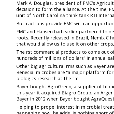
Mark A. Douglas, president of FMC’s Agricult
decision to form the alliance. At the time, 
unit of North Carolina think tank RTI International.​​​​‌ ‍ ​‍​‍‌‍ ‌ ​‍‌‍‍‌‌‍‌ ‌‍‍‌‌‍ ‍​‍​‍​ ‍‍​‍​‍‌ ​ ‌‍​‌‌‍ ‍‌‍‍‌‌ ‌​‌ ‍‌​‍ ‍‌‍‍‌‌‍ ​‍​‍​‍ ​​‍​‍‌‍‍​‌ ​‍‌‍‌‌‌‍‌‍​‍​‍​ ‍‍​‍​‍​‍ ‌ ​ ‌ ‌​‌ ‌‌‌‍‌​‌‍‍‌‌‍ ​‍ ‌‍‍‌‌‍ ‍‌ ‌​‌‍‌‌‌‍ ‍‌ ‌​​‍ ‌‍‌‌‌‍‌​‌‍‍‌‌ ‌​​‍ ‌‍ ‌‌‍ ‌‍‌​‌‍‌‌​ ‌‌ ​​‌ ​‍‌‍‌‌‌ ​ ‌‍‌‌‌‍ ‍‌ ‌​‌‍​‌‌ ‌​‌‍‍‌‌‍ ‌‍ ‍​ ‍ ‌‍‍‌‌‍‌​​ ‌‌ ​​‌‍ ‌ ​ ‌ ‌​​‍ ‍‌ ​ ‌‍​‌​‍ ‍‌‍‌ ‌ ​‍‌‍ ‌ ‌ ‌‍‍‌‌‍ ‍‌‍‌ ​‍ ‌‌ ​​‌ ​‍‌‍ ‌‍‌‍‌‍‍‌‌ ‌​‌ ​ ​‍ ‌‌ ‌ ‌‍‍‌‌ ‌​‌‍‍​​‍ ‌‌‍ ‌‌‍‍‌‌‍​ ‌ ​‍‌‍ ‌‍​‍‌‍‌‌‌ ​ ​ ‍ ‌ ‌​‌ ‍‌‌ ​​‌‍‌‌​ ‌‌ ​​‌‍ ‌ ​ ‌ ‌​​ ‍ ‌ ​​‌‍​‌‌ ‌​‌‍‍​​ ‌‌‍​‍‌‍ ‌‍‌​‌ ‍‌​‍‌‌​ ‌‌‌​​‍‌‌ ‌‍‍ ‌‍‌‌‌ ‍‌​‍‌‌​ ​ ‌​‌​​‍‌‌​ ​ ‌​‌​​‍‌‌​ ​‍​ ​‍​ ​‌‌‍‌​​ ​‍​ ‍​​ ‌‌​ ​‌‌‍​ ‌‍‌​​ ‌‍​ ​​​ ​​​ ‍​​‍‌‌​ ​‍​ ​‍​‍‌‌​ ‌‌‌​‌​​‍ ‍‌‍​ ‌‍‍​‌‍‍‌‌‍ ​‌‍‌​‌ ​‍‌‍‌‌‌‍ ‍​‍‌‌​ ‌‌‌​​‍‌‌ ‌‍‍ ‌‍‌‌‌ ‍‌​‍‌‌​ ​ ‌​‌​​‍‌‌​ ​ ‌​‌​​‍‌‌​ ​‍​ ​‍‌‍​ ​ ‌‍​ ‌​‌‍‌​‌‍​‌​ ‍‌​ ​ ​ ‌ ‌‍​‌‌‍‌​​ ​​​ ‌‍​ ​​​‍‌‌​ ​‍​ ​‍​‍‌‌​ ‌‌‌​‌​​‍ ‍‌ ‌​‌‍‌‌‌ ‍​‌ ‌​​ ‌‍​‍‌‍​‌‌ ​ ‌‍‌‌‌‌‌‌‌ ​‍‌‍ ​​ ‌​‍‌‌​ ​‍‌​‌‍‌ ​ ‌ ‌​‌ ‌‌‌‍‌​‌‍‍‌‌‍ ​‍‌‍‌‍‍‌‌‍‌​​ ‌‌ ​​‌‍ ‌ ​ ‌ ‌​​‍ ‍‌ ​ ‌‍​‌​‍ ‍‌‍‌ ‌ ​‍‌‍ ‌ ‌ ‌‍‍‌‌‍ ‍‌‍‌ ​‍ ‌‌ ​​‌ ​‍‌‍ ‌‍‌‍‌‍‍‌‌ ‌​‌ ​ ​‍ ‌‌ ‌ ‌‍‍‌‌ ‌​‌‍‍​​‍ ‌‌‍ ‌‌‍‍‌‌‍​ ‌ ​‍‌‍ ‌‍​‍‌‍‌‌‌ ​ ​‍‌‍‌ ‌​‌ ‍‌‌ ​​‌‍‌‌​ ‌‌ ​​‌‍ ‌ ​ ‌ ‌​​‍‌‍‌ ​​‌‍​‌‌ ‌​‌‍‍​​ ‌‌‍​‍‌‍ ‌‍‌​‌ ‍‌​‍‌‌​ ‌‌‌​​‍‌‌ ‌‍‍ ‌‍‌‌‌ ‍‌​‍‌‌​ ​ ‌​‌​​‍‌‌​ ​ ‌​‌​​‍‌‌​ ​‍​ ​‍​ ​‌‌‍‌​​ ​‍​ ‍​​ ‌‌​ ​‌‌‍​ ‌‍‌​​ ‌‍​ ​​​ ​​​ ‍​​‍‌‌​ ​‍​ ​‍​‍‌‌​ ‌‌‌​‌​​‍ ‍‌‍​ ‌‍‍​‌‍‍‌‌‍ ​‌‍‌​‌ ​‍‌‍‌‌‌‍ ‍​‍‌‌​ ‌‌‌​​‍‌‌ ‌‍‍ ‌‍‌‌‌ ‍‌​‍‌‌​ ​ ‌​‌​​‍‌‌​ ​ ‌
Both actions provide FMC with an opportunity to combine traditional synthetic chemistry with microbials, Douglas says.​​​​‌ ‍ ​‍​‍‌‍ ‌ ​‍‌‍‍‌‌‍‌ ‌‍‍‌‌‍ ‍​‍​‍​ ‍‍​‍​‍‌ ​ ‌‍​‌‌‍ ‍‌‍‍‌‌ ‌​‌ ‍‌​‍ ‍‌‍‍‌‌‍ ​‍​‍​‍ ​​‍​‍‌‍‍​‌ ​‍‌‍‌‌‌‍‌‍​‍​‍​ ‍‍​‍​‍​‍ ‌ ​ ‌ ‌​‌ ‌‌‌‍‌​‌‍‍‌‌‍ ​‍ ‌‍‍‌‌‍ ‍‌ ‌​‌‍‌‌‌‍ ‍‌ ‌​​‍ ‌‍‌‌‌‍‌​‌‍‍‌‌ ‌​​‍ ‌‍ ‌‌‍ ‌‍‌​‌‍‌‌​ ‌‌ ​​‌ ​‍‌‍‌‌‌ ​ ‌‍‌‌‌‍ ‍‌ ‌​‌‍​‌‌ ‌​‌‍‍‌‌‍ ‌‍ ‍​ ‍ ‌‍‍‌‌‍‌​​ ‌‌ ​​‌‍ ‌ ​ ‌ ‌​​‍ ‍‌ ​ ‌‍​‌​‍ ‍‌‍‌ ‌ ​‍‌‍ ‌ ‌ ‌‍‍‌‌‍ ‍‌‍‌ ​‍ ‌‌ ​​‌ ​‍‌‍ ‌‍‌‍‌‍‍‌‌ ‌​‌ ​ ​‍ ‌‌ ‌ ‌‍‍‌‌ ‌​‌‍‍​​‍ ‌‌‍ ‌‌‍‍‌‌‍​ ‌ ​‍‌‍ ‌‍​‍‌‍‌‌‌ ​ ​ ‍ ‌ ‌​‌ ‍‌‌ ​​‌‍‌‌​ ‌‌ ​​‌‍ ‌ ​ ‌ ‌​​ ‍ ‌ ​​‌‍​‌‌ ‌​‌‍‍​​ ‌‌‍​‍‌‍ ‌‍‌​‌ ‍
FMC and Hansen had earlier partnered to develop Nemix C, a blend of ​​​​‌ ‍ ​‍​‍‌‍ ‌ ​‍‌‍‍‌‌‍‌ ‌‍‍‌‌‍ ‍​‍​‍​ ‍‍​‍​‍‌ ​ ‌‍​‌‌‍ ‍‌‍‍‌‌ ‌​‌ ‍‌​‍ ‍‌‍‍‌‌‍ ​‍​‍​‍ ​​‍​‍‌‍‍​‌ ​‍‌‍‌‌‌‍‌‍​‍​‍​ ‍‍​‍​‍​‍ ‌ ​ ‌ ‌​‌ ‌‌‌‍‌​‌‍‍‌‌‍ ​‍ ‌‍‍‌‌‍ ‍‌ ‌​‌‍‌‌‌‍ ‍‌ ‌​​‍ ‌‍‌‌‌‍‌​‌‍‍‌‌ ‌​​‍ ‌‍ ‌‌‍ ‌‍‌​‌‍‌‌​ ‌‌ ​​‌ ​‍‌‍‌‌‌ ​ ‌‍‌‌‌‍ ‍‌ ‌​‌‍​‌‌ ‌​‌‍‍‌‌‍ ‌‍ ‍​ ‍ ‌‍‍‌‌‍‌​​ ‌‌ ​​‌‍ ‌ ​ ‌ ‌​​‍ ‍‌ ​ ‌‍​‌​‍ ‍‌‍‌ ‌ ​‍‌‍ ‌ ‌ ‌‍‍‌‌‍ ‍‌‍‌ ​‍ ‌‌ ​​‌ ​‍‌‍ ‌‍‌‍‌‍‍‌‌ ‌​‌ ​ ​‍ ‌‌ ‌ ‌‍‍‌‌ ‌​‌‍‍​​‍ ‌‌‍ ‌‌‍‍‌‌‍​ ‌ ​‍‌‍ ‌‍​‍‌‍‌‌‌ ​ ​ ‍ ‌ ‌​‌ ‍‌‌ ​​‌‍‌‌​ ‌‌ ​​‌‍ ‌ ​ ‌ ‌​​ ‍ ‌ ​​‌‍​‌‌ ‌​‌‍‍​​ ‌‌‍​‍‌‍ ‌‍‌​‌ ‍‌​‍‌‌​ ‌‌‌​​‍‌‌ ‌‍‍ ‌‍‌‌‌ ‍‌​‍‌‌​ ​ ‌​‌​​‍‌‌​ ​ ‌​‌​​‍‌‌​ ​‍​ ​‍​ ‌​​ ‌ ​ ‌‌​ ‍‌‌‍‌‌‌‍​‍‌‍‌‍‌‍‌​​ ​ ​ ‌‌‌‍​‍​ ​‍​‍‌‌​ ​‍​ ​‍​‍‌‌​ ‌‌‌​‌​​‍ ‍‌‍​ ‌‍‍​‌‍‍‌‌‍ ​‌‍‌​‌ ​‍‌‍‌‌‌‍ ‍​‍‌‌​ ‌‌‌​​‍‌‌ ‌‍‍ ‌‍‌‌‌ ‍‌​‍‌‌​ ​ ‌​‌​​‍‌‌​ ​ ‌​‌​​‍‌‌​ ​‍​ ​‍​ ‍​​ ​​​ ‍​‌‍‌​​ ​ ​ ‌‌‌‍‌​​ ‌​​ ‌‌​ ​ ​ ‌‌‌‍​‍​ ​​​‍‌‌​ ​‍​ ​‍​‍‌‌​ ‌‌‌​‌​​‍ ‍‌ ‌​‌‍‌‌‌ ‍​‌ ‌​​ ‌‍​‍‌‍​‌‌ ​ ‌‍‌‌‌‌‌‌‌ ​‍‌‍ ​​ ‌​‍‌‌​ ​‍‌​‌‍‌ ​ ‌ ‌​‌ ‌‌‌‍‌​‌‍‍‌‌‍ ​‍‌‍‌‍‍‌‌‍‌​​ ‌‌ ​​‌‍ ‌ ​ ‌ ‌​​‍ ‍‌ ​ ‌‍​‌​‍ ‍‌‍‌ ‌ ​‍‌‍ ‌ 
roots. Recently released in Brazil, Nemix C 
that would allow us to use it on other crops,” Douglas says.​​​​‌ ‍ ​‍​‍‌‍ ‌ ​‍‌‍‍‌‌‍‌ ‌‍‍‌‌‍ ‍​‍​‍​ ‍‍​‍​‍‌ ​ ‌‍​‌‌‍ ‍‌‍‍‌‌ ‌​‌ ‍‌​‍ ‍‌‍‍‌‌‍ ​‍​‍​‍ ​​‍​‍‌‍‍​‌ ​‍‌‍‌‌‌‍‌‍​‍​‍​ ‍‍​‍​‍​‍ ‌ ​ ‌ ‌​‌ ‌‌‌‍‌​‌‍‍‌‌‍ ​‍ ‌‍‍‌‌‍ ‍‌ ‌​‌‍‌‌‌‍ ‍‌ ‌​​‍ ‌‍‌‌‌‍‌​‌‍‍‌‌ ‌​​‍ ‌‍ ‌‌‍ ‌‍‌​‌‍‌‌​ ‌‌ ​​‌ ​‍‌‍‌‌‌ ​ ‌‍‌‌‌‍ ‍‌ ‌​‌‍​‌‌ ‌​‌‍‍‌‌‍ ‌‍ ‍​ ‍ ‌‍‍‌‌‍‌​​ ‌‌ ​​‌‍ ‌ ​ ‌ ‌​​‍ ‍‌ ​ ‌‍​‌​‍ ‍‌‍‌ ‌ ​‍‌‍ ‌ ‌ ‌‍‍‌‌‍ ‍‌‍‌ ​‍ ‌‌ ​​‌ ​‍‌‍ ‌‍‌‍‌‍‍‌‌ ‌​‌ ​ ​‍ ‌‌ ‌ ‌‍‍‌‌ ‌​‌‍‍​​‍ ‌‌‍ ‌‌‍‍‌‌‍​ ‌ ​‍‌‍ ‌‍​‍‌‍‌‌‌ ​ ​ ‍ ‌ ‌​‌ ‍‌‌ ​​‌‍‌‌​ ‌‌ ​​‌‍ ‌ ​ ‌ ‌​​ ‍ ‌ ​​‌‍​‌‌ ‌​‌‍‍​​ ‌‌‍​‍‌‍ ‌‍‌​‌ ‍‌​‍‌‌​ ‌‌‌​​‍‌‌ ‌‍‍ ‌‍‌‌‌ ‍‌​‍‌‌​ ​ ‌​‌​​‍‌‌​ ​ ‌​‌​​‍‌‌​ ​‍​ ​‍​ ‌​​ ‌ ​ ‌‌​ ‍‌‌‍‌‌‌‍​‍‌‍‌‍‌‍‌​​ ​ ​ ‌‌‌‍​‍​ ​‍​‍‌‌​ ​‍​ ​‍​‍‌‌​ ‌‌‌​‌​​‍ ‍‌‍​ ‌‍‍​‌‍‍‌‌‍ ​‌‍‌​‌ ​‍‌‍‌‌‌‍ ‍​‍‌‌​ ‌‌‌​​‍‌‌ ‌‍‍ ‌‍‌‌‌ ‍‌​‍‌‌​ ​ ‌​‌​​‍‌‌​ ​ ‌​‌​​‍‌‌​ ​‍​ ​‍​ ‍​​ ​​​ ‍​‌‍‌​​ ​ ​ ‌‌‌‍‌​​ ‌​​ ‌‌​ ​ ​ ‌‌‌‍​‍​ ‌​​‍‌‌​ ​‍​ ​‍​‍‌‌​ ‌‌‌​‌​​‍ ‍‌ ‌​‌‍‌‌‌ ‍​‌ ‌​​ ‌‍​‍‌‍​‌‌ ​ ‌‍‌‌‌‌‌‌‌ ​‍‌‍ ​​ ‌​‍‌‌​ ​‍‌​‌‍‌ ​ ‌ ‌​‌ ‌‌‌‍‌​‌‍‍‌‌‍ ​‍‌‍‌‍‍‌‌‍‌​​ ‌‌ ​​‌‍ ‌ ​ ‌ ‌​​‍ ‍‌ ​ ‌‍​‌​‍ ‍‌‍‌ ‌ ​‍‌‍ ‌ ‌ ‌‍‍‌‌‍ ‍‌‍‌ ​‍ ‌‌ ​​‌ ​‍‌‍ ‌‍‌‍‌‍‍‌‌ ‌​‌ ​ ​‍ ‌‌ ‌ ‌‍‍‌‌ ‌​‌‍‍​​‍ ‌‌‍ ‌‌‍‍‌‌‍​ ‌ ​‍‌‍ ‌‍​‍‌‍‌‌‌ ​ ​‍‌‍‌ ‌​‌ ‍‌‌ ​​‌‍‌‌​ ‌‌ ​​‌‍ ‌ ​ ‌ ‌​​‍‌‍‌ ​​‌‍​‌‌ ‌​‌‍‍​​ ‌‌‍​‍‌‍ ‌‍‌​‌ ‍‌​‍‌‌​ ‌‌‌​​‍‌‌ ‌‍‍ ‌
The first commercial products to come out of
hundreds of millions of dollars” in annual sales by the end of the decade.​​​​‌ ‍ ​‍​‍‌‍ ‌ ​‍‌‍‍‌‌‍‌ ‌‍‍‌‌‍ ‍​‍​‍​ ‍‍​‍​‍‌ ​ ‌‍​‌‌‍ ‍‌‍‍‌‌ ‌​‌ ‍‌​‍ ‍‌‍‍‌‌‍ ​‍​‍​‍ ​​‍​‍‌‍‍​‌ ​‍‌‍‌‌‌‍‌‍​‍​‍​ ‍‍​‍​‍​‍ ‌ ​ ‌ ‌​‌ ‌‌‌‍‌​‌‍‍‌‌‍ ​‍ ‌‍‍‌‌‍ ‍‌ ‌​‌‍‌‌‌‍ ‍‌ ‌​​‍ ‌‍‌‌‌‍‌​‌‍‍‌‌ ‌​​‍ ‌‍ ‌‌‍ ‌‍‌​‌‍‌‌​ ‌‌ ​​‌ ​‍‌‍‌‌‌ ​ ‌‍‌‌‌‍ ‍‌ ‌​‌‍​‌‌ ‌​‌‍‍‌‌‍ ‌‍ ‍​ ‍ ‌‍‍‌‌‍‌​​ ‌‌ ​​‌‍ ‌ ​ ‌ ‌​​‍ ‍‌ ​ ‌‍​‌​‍ ‍‌‍‌ ‌ ​‍‌‍ ‌ ‌ ‌‍‍‌‌‍ ‍‌‍‌ ​‍ ‌‌ ​​‌ ​‍‌‍ ‌‍‌‍‌‍‍‌‌ ‌​‌ ​ ​‍ ‌‌ ‌ ‌‍‍‌‌ ‌​‌‍‍​​‍ ‌‌‍ ‌‌‍‍‌‌‍​ ‌ ​‍‌‍ ‌‍​‍‌‍‌‌‌ ​ ​ ‍ ‌ ‌​‌ ‍‌‌ ​​‌‍‌‌​ ‌‌ ​​‌‍ ‌ ​ ‌ ‌​​ ‍ ‌ ​​‌‍​‌‌ ‌​‌‍‍​​ ‌‌‍​‍‌‍ ‌‍‌​‌ ‍‌​‍‌‌​ ‌‌‌​​‍‌‌ ‌‍‍ ‌‍‌‌‌ ‍‌​‍‌‌​ ​ ‌​‌​​‍‌‌​ ​ ‌​‌​​‍‌‌​ ​‍​ ​‍​ ‌​​ ‌‍‌‍‌‍‌‍​ ‌‍‌​​ ​‌​ ‌‌‌‍‌‍​ ‍​​ ‌​​ ‌​‌‍​‍​‍‌‌​ ​‍​ ​‍​‍‌‌​ ‌‌‌​‌​​‍ ‍‌‍​ ‌‍‍​‌‍‍‌‌‍ ​‌‍‌​‌ ​‍‌‍‌‌‌‍ ‍​‍‌‌​ ‌‌‌​​‍‌‌ ‌‍‍ ‌‍‌‌‌ ‍‌​‍‌‌​ ​ ‌​‌​​‍‌‌​ ​ ‌​‌​​‍‌‌​ ​‍​ ​‍​ ‌​​ ‌​​ ‌‍​ ​​​ ‌‌​ ‌‌‌‍‌‍‌‍​‌​ ‌‍​ ‍‌​ ‍​‌‍‌‌​ ​​​‍‌‌​ ​‍​ ​‍​‍‌‌​ ‌‌‌​‌​​‍ ‍‌ ‌​‌‍‌‌‌ ‍​‌ ‌​​ ‌‍​‍‌‍​‌‌ ​ ‌‍‌‌‌‌‌‌‌ ​‍‌‍ ​​ ‌​‍‌‌​ ​‍‌​‌‍‌ ​ ‌ ‌​‌ ‌‌‌‍‌​‌‍‍‌‌‍ ​‍‌‍‌‍‍‌‌‍‌​​ ‌‌ ​​‌‍ ‌ ​ ‌ 
Other big agricultural firms such as Bayer a
Beneficial microbes are “a major platform fo
biologics research at the firm.​​​​‌ ‍ ​‍​‍‌‍ ‌ ​‍‌‍‍‌‌‍‌ ‌‍‍‌‌‍ ‍​‍​‍​ ‍‍​‍​‍‌ ​ ‌‍​‌‌‍ ‍‌‍‍‌‌ ‌​‌ ‍‌​‍ ‍‌‍‍‌‌‍ ​‍​‍​‍ ​​‍​‍‌‍‍​‌ ​‍‌‍‌‌‌‍‌‍​‍​‍​ ‍‍​‍​‍​‍ ‌ ​ ‌ ‌​‌ ‌‌‌‍‌​‌‍‍‌‌‍ ​‍ ‌‍‍‌‌‍ ‍‌ ‌​‌‍‌‌‌‍ ‍‌ ‌​​‍ ‌‍‌‌‌‍‌​‌‍‍‌‌ ‌​​‍ ‌‍ ‌‌‍ ‌‍‌​‌‍‌‌​ ‌‌ ​​‌ ​‍‌‍‌‌‌ ​ ‌‍‌‌‌‍ ‍‌ ‌​‌‍​‌‌ ‌​‌‍‍‌‌‍ ‌‍ ‍​ ‍ ‌‍‍‌‌‍‌​​ ‌‌ ​​‌‍ ‌ ​ ‌ ‌​​‍ ‍‌ ​ ‌‍​‌​‍ ‍‌‍‌ ‌ ​‍‌‍ ‌ ‌ ‌‍‍‌‌‍ ‍‌‍‌ ​‍ ‌‌ ​​‌ ​‍‌‍ ‌‍‌‍‌‍‍‌‌ ‌​‌ ​ ​‍ ‌‌ ‌ ‌‍‍‌‌ ‌​‌‍‍​​‍ ‌‌‍ ‌‌‍‍‌‌‍​ ‌ ​‍‌‍ ‌‍​‍‌‍‌‌‌ ​ ​ ‍ ‌ ‌​‌ ‍‌‌ ​​‌‍‌‌​ ‌‌ ​​‌‍ ‌ ​ ‌ ‌​​ ‍ ‌ ​​‌‍​‌‌ ‌​‌‍‍​​ ‌‌‍​‍‌‍ ‌‍‌​‌ ‍‌​‍‌‌​ ‌‌‌​​‍‌‌ ‌‍‍ ‌‍‌‌‌ ‍‌​‍‌‌​ ​ ‌​‌​​‍‌‌​ ​ ‌​‌​​‍‌‌​ ​‍​ ​‍​ ‍‌​ ​‍​ ‌‌​ ‍‌​ ‌‍‌‍‌‍​ ‌‌‌‍​ ‌‍​ ​ ‌‍​ ‌‍​ ‍​​‍‌‌​ ​‍​ ​‍​‍‌‌​ ‌‌‌​‌​​‍ ‍‌‍​ ‌‍‍​‌‍‍‌‌‍ ​‌‍‌​‌ ​‍‌‍‌‌‌‍ ‍​‍‌‌​ ‌‌‌​​‍‌‌ ‌‍‍ ‌‍‌‌‌ ‍‌​‍‌‌​ ​ ‌​‌​​‍‌‌​ ​ ‌​‌​​‍‌‌​ ​‍​ ​‍‌‍​ ‌‍‌​‌‍‌‌​ ‍​‌‍​‌‌‍​‍‌‍​ ​ ‌​​ ‍​​ ‌‌‌‍​‍‌‍​‍​ ​​​‍‌‌​ ​‍​ ​‍​‍‌‌​ ‌‌‌​‌​​‍ ‍‌ ‌​‌‍‌‌‌ ‍​‌ ‌​​ ‌‍​‍‌‍​‌‌ ​ ‌‍‌‌‌‌‌‌‌ ​‍‌‍ ​​ ‌​‍‌‌​ ​‍‌​‌‍‌ ​ ‌ ‌​‌ ‌‌‌‍‌​‌‍‍‌‌‍ ​‍‌‍‌‍‍‌‌‍‌​​ ‌‌ ​​‌‍ ‌ ​ ‌ ‌​​‍ ‍‌ ​ ‌‍​‌​‍ ‍‌‍‌ ‌ ​‍‌‍ ‌ ‌ ‌‍‍‌‌‍ ‍‌‍‌ ​‍ ‌‌ ​​‌ ​‍‌‍ ‌‍‌‍‌‍‍‌‌ ‌​‌ ​ ​‍ ‌‌ ‌ ‌‍‍‌‌ ‌​‌‍‍​​‍ ‌‌‍ ‌‌‍‍‌‌‍​ ‌ ​‍‌‍ ‌‍​‍‌‍‌‌‌ ​ ​‍‌‍‌ ‌​‌ ‍‌‌ ​​‌‍‌‌​ ‌‌ ​​‌‍ ‌ ​ ‌ ‌​​‍‌‍‌ ​​‌‍​‌‌ ‌​‌‍‍​​ ‌‌‍​‍‌‍ ‌‍‌​‌ ‍‌​‍‌‌​ ‌‌‌​​‍‌‌ ‌‍‍ ‌‍‌‌‌ ‍‌​‍‌‌​ ​ ‌​‌​​‍‌‌​ ​ ‌​‌​​‍‌‌​ ​‍​ ​‍​ ‍‌​ ​‍​ ‌‌​ ‍‌​ ‌‍‌‍‌‍​ ‌‌‌‍​ ‌‍​ ​ ‌‍​ ‌‍​ ‍​​‍‌‌​ ​‍​ ​‍​‍‌‌​ ‌‌‌​‌​​‍ ‍‌‍​ ‌‍‍​‌‍‍‌‌‍ ​‌‍‌​‌ ​‍‌‍‌‌‌‍ ‍​‍‌‌​ ‌‌‌​​‍‌‌ ‌‍‍ ‌‍‌‌‌ ‍‌​‍‌‌​ ​ ‌​‌​​‍‌‌​ ​ ‌​‌​​‍‌‌​ ​‍​ ​‍‌‍​ ‌‍‌​‌‍‌‌​ ‍​‌‍​‌‌‍​‍‌‍​ ​ ‌​​ ‍​​ ‌‌‌‍​‍‌‍​‍​ ​​​‍‌‌​ ​‍​ ​‍​‍‌‌​ ‌‌‌​‌​​‍ ‍‌ ‌​‌‍‌‌‌ ‍​‌ ‌​​‍‌‍‌ ​​‌‍‌‌‌ ​‍‌ ​ ‌ ​​‌‍‌‌‌‍​ ‌ ‌​‌‍‍‌‌ ‌‍‌‍‌‌​ ‌‌ ​​‌ ‌‌‌‍​‍‌‍ ​‌‍‍‌‌ ​ ‌‍‍​‌‍‌‌‌‍‌​​‍​‍‌ ‌
Bayer bought AgroGreen, a supplier of bionem
this year it acquired Biagro Group, an Arg
Bayer in 2012 when Bayer bought AgraQuest, a maker of bioinsecticides and plant-growth-enhancing soil treatments.​​​​‌ ‍ ​‍​‍‌‍ ‌ ​‍‌‍‍‌‌‍‌ ‌‍‍‌‌‍ ‍​‍​‍​ ‍‍​‍​‍‌ ​ ‌‍​‌‌‍ ‍‌‍‍‌‌ ‌​‌ ‍‌​‍ ‍‌‍‍‌‌‍ ​‍​‍​‍ ​​‍​‍‌‍‍​‌ ​‍‌‍‌‌‌‍‌‍​‍​‍​ ‍‍​‍​‍​‍ ‌ ​ ‌ ‌​‌ ‌‌‌‍‌​‌‍‍‌‌‍ ​‍ ‌‍‍‌‌‍ ‍‌ ‌​‌‍‌‌‌‍ ‍‌ ‌​​‍ ‌‍‌‌‌‍‌​‌‍‍‌‌ ‌​​‍ ‌‍ ‌‌‍ ‌‍‌​‌‍‌‌​ ‌‌ ​​‌ ​‍‌‍‌‌‌ ​ ‌‍‌‌‌‍ ‍‌ ‌​‌‍​‌‌ ‌​‌‍‍‌‌‍ ‌‍ ‍​ ‍ ‌‍‍‌‌‍‌​​ ‌‌ ​​‌‍ ‌ ​ ‌ ‌​​‍ ‍‌ ​ ‌‍​‌​‍ ‍‌‍‌ ‌ ​‍‌‍ ‌ ‌ ‌‍‍‌‌‍ ‍‌‍‌ ​‍ ‌‌ ​​‌ ​‍‌‍ ‌‍‌‍‌‍‍‌‌ ‌​‌ ​ ​‍ ‌‌ ‌ ‌‍‍‌‌ ‌​‌‍‍​​‍ ‌‌‍ ‌‌‍‍‌‌‍​ ‌ ​‍‌‍ ‌‍​‍‌‍‌‌‌ ​ ​ ‍ ‌ ‌​‌ ‍‌‌ ​​‌‍‌‌​ ‌‌ ​​‌‍ ‌ ​ ‌ ‌​​ ‍ ‌ ​​‌‍​‌‌ ‌​‌‍‍​​ ‌‌‍​‍‌‍ ‌‍‌​‌ ‍‌​‍‌‌​ ‌‌‌​​‍‌‌ ‌‍‍
Helping to propel interest in microbial tre
happening now, he adds, is nothing short of the “industrialization of microbes.”​​​​‌ ‍ ​‍​‍‌‍ ‌ ​‍‌‍‍‌‌‍‌ ‌‍‍‌‌‍ ‍​‍​‍​ ‍‍​‍​‍‌ ​ ‌‍​‌‌‍ ‍‌‍‍‌‌ ‌​‌ ‍‌​‍ ‍‌‍‍‌‌‍ ​‍​‍​‍ ​​‍​‍‌‍‍​‌ ​‍‌‍‌‌‌‍‌‍​‍​‍​ ‍‍​‍​‍​‍ ‌ ​ ‌ ‌​‌ ‌‌‌‍‌​‌‍‍‌‌‍ ​‍ ‌‍‍‌‌‍ ‍‌ ‌​‌‍‌‌‌‍ ‍‌ ‌​​‍ ‌‍‌‌‌‍‌​‌‍‍‌‌ ‌​​‍ ‌‍ ‌‌‍ ‌‍‌​‌‍‌‌​ ‌‌ ​​‌ ​‍‌‍‌‌‌ ​ ‌‍‌‌‌‍ ‍‌ ‌​‌‍​‌‌ ‌​‌‍‍‌‌‍ ‌‍ ‍​ ‍ ‌‍‍‌‌‍‌​​ ‌‌ ​​‌‍ ‌ ​ ‌ ‌​​‍ ‍‌ ​ ‌‍​‌​‍ ‍‌‍‌ ‌ ​‍‌‍ ‌ ‌ ‌‍‍‌‌‍ ‍‌‍‌ ​‍ ‌‌ ​​‌ ​‍‌‍ ‌‍‌‍‌‍‍‌‌ ‌​‌ ​ ​‍ ‌‌ ‌ ‌‍‍‌‌ ‌​‌‍‍​​‍ ‌‌‍ ‌‌‍‍‌‌‍​ ‌ ​‍‌‍ ‌‍​‍‌‍‌‌‌ ​ ​ ‍ ‌ ‌​‌ ‍‌‌ ​​‌‍‌‌​ ‌‌ ​​‌‍ ‌ ​ ‌ ‌​​ ‍ ‌ ​​‌‍​‌‌ ‌​‌‍‍​​ ‌‌‍​‍‌‍ ‌‍‌​‌ ‍‌​‍‌‌​ ‌‌‌​​‍‌‌ ‌‍‍ ‌‍‌‌‌ ‍‌​‍‌‌​ ​ ‌​‌​​‍‌‌​ ​ ‌​‌​​‍‌‌​ ​‍​ ​‍​ ‌‍​ ​ ‌‍​‍​ ‌​​ ‌​​ ‌‍​ ​‍‌‍‌‌​ ‌​​ ​‌‌‍‌​‌‍​‌​‍‌‌​ ​‍​ ​‍​‍‌‌​ ‌‌‌​‌​​‍ ‍‌‍​ ‌‍‍​‌‍‍‌‌‍ ​‌‍‌​‌ ​‍‌‍‌‌‌‍ ‍​‍‌‌​ ‌‌‌​​‍‌‌ ‌‍‍ ‌‍‌‌‌ ‍‌​‍‌‌​ ​ ‌​‌​​‍‌‌​ ​ ‌​‌​​‍‌‌​ ​‍​ ​‍‌‍‌‌​ ​ ‌‍​‍‌‍​‌‌‍​‍‌‍​ ​ ​​​ ‌‍​ ​‍​ ​​​ ​​‌‍​ ​ ​​​‍‌‌​ ​‍​ ​‍​‍‌‌​ ‌‌‌​‌​​‍ ‍‌ ‌​‌‍‌‌‌ ‍​‌ ‌​​ ‌