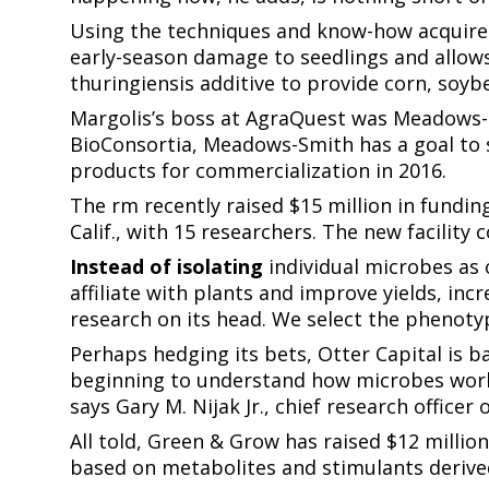
Using the techniques and know-how acquired
early-season damage to seedlings and allows roots to develop before pests can strike. It combines a systemic insecticide and a ​​​​‌ ‍ ​‍​‍‌‍ ‌ ​‍‌‍‍‌‌‍‌ ‌‍‍‌‌‍ ‍​‍​‍​ ‍‍​‍​‍‌ ​ ‌‍​‌‌‍ ‍‌‍‍‌‌ ‌​‌ ‍‌​‍ ‍‌‍‍‌‌‍ ​‍​‍​‍ ​​‍​‍‌‍‍​‌ ​‍‌‍‌‌‌‍‌‍​‍​‍​ ‍‍​‍​‍​‍ ‌ ​ ‌ ‌​‌ ‌‌‌‍‌​‌‍‍‌‌‍ ​‍ ‌‍‍‌‌‍ ‍‌ ‌​‌‍‌‌‌‍ ‍‌ ‌​​‍ ‌‍‌‌‌‍‌​‌‍‍‌‌ ‌​​‍ ‌‍ ‌‌‍ ‌‍‌​‌‍‌‌​ ‌‌ ​​‌ ​‍‌‍‌‌‌ ​ ‌‍‌‌‌‍ ‍‌ ‌​‌‍​‌‌ ‌​‌‍‍‌‌‍ ‌‍ ‍​ ‍ ‌‍‍‌‌‍‌​​ ‌‌ ​​‌‍ ‌ ​ ‌ ‌​​‍ ‍‌ ​ ‌‍​‌​‍ ‍‌‍‌ ‌ ​‍‌‍ ‌ ‌ ‌‍‍‌‌‍ ‍‌‍‌ ​‍ ‌‌ ​​‌ ​‍‌‍ ‌‍‌‍‌‍‍‌‌ ‌​‌ ​ ​‍ ‌‌ ‌ ‌‍‍‌‌ ‌​‌‍‍​​‍ ‌‌‍ ‌‌‍‍‌‌‍​ ‌ ​‍‌‍ ‌‍​‍‌‍‌‌‌ ​ ​ ‍ ‌ ‌​‌ ‍‌‌ ​​‌‍‌‌​ ‌‌ ​​‌‍ ‌ ​ ‌ 
thuringiensis​​​​‌ ‍ ​‍​‍‌‍ ‌ ​‍‌‍‍‌‌‍‌ ‌‍‍‌‌‍ ‍​‍​‍​ ‍‍​‍​‍‌ ​ ‌‍​‌‌‍ ‍‌‍‍‌‌ ‌​‌ ‍‌​‍ ‍‌‍‍‌‌‍ ​‍​‍​‍ ​​‍​‍‌‍‍​‌ ​‍‌‍‌‌‌‍‌‍​‍​‍​ ‍‍​‍​‍​‍ ‌ ​ ‌ ‌​‌ ‌‌‌‍‌​‌‍‍‌‌‍ ​‍ ‌‍‍‌‌‍ ‍‌ ‌​‌‍‌‌‌‍ ‍‌ ‌​​‍ ‌‍‌‌‌‍‌​‌‍‍‌‌ ‌​​‍ ‌‍ ‌‌‍ ‌‍‌​‌‍‌‌​ ‌‌ ​​‌ ​‍‌‍‌‌‌ ​ ‌‍‌‌‌‍ ‍‌ ‌​‌‍​‌‌ ‌​‌‍‍‌‌‍ ‌‍ ‍​ ‍ ‌‍‍‌‌‍‌​​ ‌‌ ​​‌‍ ‌ ​ ‌ ‌​​‍ ‍‌ ​ ‌‍​‌​‍ ‍‌‍‌ ‌ ​‍‌‍ ‌ ‌ ‌‍‍‌‌‍ ‍‌‍‌ ​‍ ‌‌ ​​‌ ​‍‌‍ ‌‍‌‍‌‍‍‌‌ ‌​‌ ​ ​‍ ‌‌ ‌ ‌‍‍‌‌ ‌​‌‍‍​​‍ ‌‌‍ ‌‌‍‍‌‌‍​ ‌ ​‍‌‍ ‌‍​‍‌‍‌‌‌ ​ ​ ‍ ‌ ‌​‌ ‍‌‌ ​​‌‍‌‌​ ‌‌ ​​‌‍ ‌ ​ ‌ ‌​​ ‍ ‌ ​​‌‍​‌‌ ‌​‌‍‍​​ ‌‌‍​‍‌‍ ‌‍‌​‌ ‍‌​‍‌‌​ ‌‌‌​​‍‌‌ ‌‍‍ ‌‍‌‌‌ ‍‌​‍‌‌​ ​ ‌​‌​​‍‌‌​ ​ ‌​‌​​‍‌‌​ ​‍​ ​‍​ ‌ ​ ​‌​ ​​​ ‌​​ ​‍​ ‌​‌‍‌‍​ ​​​ ​​​ ‌‌‌‍‌‌​ ​‌​‍‌‌​ ​‍​ ​‍​‍‌‌​ ‌‌‌​‌​​‍ ‍‌‍​ ‌‍‍​‌‍‍‌‌‍ ​‌‍‌​‌ ​‍‌‍‌‌‌‍ ‍​‍‌‌​ ‌‌‌​​‍‌‌ ‌‍‍ ‌‍‌‌‌ ‍‌​‍‌‌​ ​ ‌​‌​​‍‌‌​ ​ ‌​‌​​‍‌‌​ ​‍​ ​‍​ ‍​‌‍‌‍‌‍‌​​ ‍‌‌‍​ ‌‍‌‍​ ‍‌​ ‌​​ ‌ ​ ‌‌​ ‍​​ ‌‌​ ​‌​‍‌‌​ ​‍​ ​‍​‍‌‌​ ‌‌‌​‌​​‍ ‍‌ ‌​‌‍‌‌‌ ‍​‌ ‌​​ ‌‍​‍‌‍​‌‌ ​ ‌‍‌‌‌‌‌‌‌ ​‍‌‍ ​​ ‌​‍‌‌​ ​‍‌​‌‍‌ ​ ‌ ‌​‌ ‌‌‌‍‌​‌‍‍‌‌‍ ​‍‌‍‌‍‍‌‌‍‌​​ ‌‌ ​​‌‍ ‌ ​ ‌ ‌​​‍ ‍‌ ​ ‌‍​‌​‍ ‍‌‍‌ ‌ ​‍‌‍ ‌ ‌ ‌‍‍‌‌‍ ‍‌‍‌ ​‍ ‌‌ ​​‌ ​‍‌‍ ‌‍‌‍‌‍‍‌‌ ‌​‌ ​ ​‍ ‌‌ ‌ ‌‍‍‌‌ ‌​‌‍‍​​‍ ‌‌‍ ‌‌‍‍‌‌‍​ ‌ ​‍‌‍ ‌‍​‍‌‍‌‌‌ ​ ​‍‌‍‌ ‌​‌ ‍‌‌ ​​‌‍‌‌​ ‌‌ ​​‌‍ ‌ ​ ‌ ‌​​‍‌‍‌ ​​‌‍​‌‌ ‌​‌‍‍​​ ‌‌‍​‍‌‍ ‌‍‌​‌ ‍‌​‍‌‌​ ‌‌‌​​‍‌‌ ‌‍‍ ‌‍‌‌‌ ‍‌​‍‌‌​ ​ ‌​‌​​‍‌‌​ ​ ‌​‌​​‍‌‌​ ​‍​ ​‍​ ‌ ​ ​‌​ ​​​ ‌​​ ​‍​ ‌​‌‍‌‍​ ​​​ ​​​ ‌‌‌‍‌‌​ ​‌​‍‌‌​ ​‍​ ​‍​‍‌‌​ ‌‌‌​‌​​‍ ‍‌‍​ ‌‍‍​‌‍‍‌‌‍ ​‌‍‌​‌ ​‍‌‍‌‌‌‍ ‍​‍‌‌​ ‌‌‌​​‍‌‌ ‌‍‍ ‌‍‌‌‌ ‍‌​‍‌‌​ ​ ‌​‌​​‍‌‌​ ​ ‌​‌​​‍‌‌​ ​‍​ ​‍​ ‍​‌‍‌‍‌‍‌​​ ‍‌‌‍​ ‌‍‌‍​ ‍‌​ ‌​​ ‌ ​ ‌‌​ ‍​​ ‌‌​ ​‌​‍‌‌​ ​‍​ ​‍​‍‌‌​ ‌‌‌​‌​​‍ ‍‌ ‌​‌‍‌‌‌ ‍​‌ ‌​​‍‌‍‌ ​​‌‍‌‌‌ ​‍‌ ​ ‌ ​​‌‍‌‌‌‍​ ‌ ‌​‌‍‍‌‌ ‌‍‌‍‌‌​ ‌‌ ​​‌ ‌‌‌‍​‍‌‍ ​‌‍‍‌‌ ​ ‌‍‍​‌‍‌‌‌‍‌​​‍​‍‌ ‌
additive to provide corn, soybeans, and cotton with protection against black cutworm, wireworm, and aphids.​​​​‌ ‍ ​‍​‍‌‍ ‌ ​‍‌‍‍‌‌‍‌ ‌‍‍‌‌‍ ‍​‍​‍​ ‍‍​‍​‍‌ ​ ‌‍​‌‌‍ ‍‌‍‍‌‌ ‌​‌ ‍‌​‍ ‍‌‍‍‌‌‍ ​‍​‍​‍ ​​‍​‍‌‍‍​‌ ​‍‌‍‌‌‌‍‌‍​‍​‍​ ‍‍​‍​‍​‍ ‌ ​ ‌ ‌​‌ ‌‌‌‍‌​‌‍‍‌‌‍ ​‍ ‌‍‍‌‌‍ ‍‌ ‌​‌‍‌‌‌‍ ‍‌ ‌​​‍ ‌‍‌‌‌‍‌​‌‍‍‌‌ ‌​​‍ ‌‍ ‌‌‍ ‌‍‌​‌‍‌‌​ ‌‌ ​​‌ ​‍‌‍‌‌‌ ​ ‌‍‌‌‌‍ ‍‌ ‌​‌‍​‌‌ ‌​‌‍‍‌‌‍ ‌‍ ‍​ ‍ ‌‍‍‌‌‍‌​​ ‌‌ ​​‌‍ ‌ ​ ‌ ‌​​‍ ‍‌ ​ ‌‍​‌​‍ ‍‌‍‌ ‌ ​‍‌‍ ‌ ‌ ‌‍‍‌‌‍ ‍‌‍‌ ​‍ ‌‌ ​​‌ ​‍‌‍ ‌‍‌‍‌‍‍‌‌ 
Margolis’s boss at AgraQuest was Meadows-Sm
BioConsortia, Meadows-Smith has a goal to se
products for commercialization in 2016.​​​​‌ ‍ ​‍​‍‌‍ ‌ ​‍‌‍‍‌‌‍‌ ‌‍‍‌‌‍ ‍​‍​‍​ ‍‍​‍​‍‌ ​ ‌‍​‌‌‍ ‍‌‍‍‌‌ ‌​‌ ‍‌​‍ ‍‌‍‍‌‌‍ ​‍​‍​‍ ​​‍​‍‌‍‍​‌ ​‍‌‍‌‌‌‍‌‍​‍​‍​ ‍‍​‍​‍​‍ ‌ ​ ‌ ‌​‌ ‌‌‌‍‌​‌‍‍‌‌‍ ​‍ ‌‍‍‌‌‍ ‍‌ ‌​‌‍‌‌‌‍ ‍‌ ‌​​‍ ‌‍‌‌‌‍‌​‌‍‍‌‌ ‌​​‍ ‌‍ ‌‌‍ ‌‍‌​‌‍‌‌​ ‌‌ ​​‌ ​‍‌‍‌‌‌ ​ ‌‍‌‌‌‍ ‍‌ ‌​‌‍​‌‌ ‌​‌‍‍‌‌‍ ‌‍ ‍​ ‍ ‌‍‍‌‌‍‌​​ ‌‌ ​​‌‍ ‌ ​ ‌ ‌​​‍ ‍‌ ​ ‌‍​‌​‍ ‍‌‍‌ ‌ ​‍‌‍ ‌ ‌ ‌‍‍‌‌‍ ‍‌‍‌ ​‍ ‌‌ ​​‌ ​‍‌‍ ‌‍‌‍‌‍‍‌‌ ‌​‌ ​ ​‍ ‌‌ ‌ ‌‍‍‌‌ ‌​‌‍‍​​‍ ‌‌‍ ‌‌‍‍‌‌‍​ ‌ ​‍‌‍ ‌‍​‍‌‍‌‌‌ ​ ​ ‍ ‌ ‌​‌ ‍‌‌ ​​‌‍‌‌​ ‌‌ ​​‌‍ ‌ ​ ‌ ‌​​ ‍ ‌ ​​‌‍​‌‌ ‌​‌‍‍​​ ‌‌‍​‍‌‍ ‌‍‌​‌ ‍‌​‍‌‌​ ‌‌‌​​‍‌‌ ‌‍‍ ‌‍‌‌‌ ‍‌​‍‌‌​ ​ ‌​‌​​‍‌‌​ ​ ‌​‌​​‍‌‌​ ​‍​ ​‍​ ‍‌‌‍​ ‌‍​‌​ ​‍​ ​‍​ ‍‌​ ‌ ​ ​​‌‍‌‍​ ‌‌‌‍​‍​ ‍​​‍‌‌​ ​‍​ ​‍​‍‌‌​ ‌‌‌​‌​​‍ ‍‌‍​ ‌‍‍​‌‍‍‌‌‍ ​‌‍‌​‌ ​‍‌‍‌‌‌‍ ‍​‍‌‌​ ‌‌‌​​‍‌‌ ‌‍‍ ‌‍‌‌‌ ‍‌​‍‌‌​ ​ ‌​‌​​‍‌‌​ ​ ‌​‌​​‍‌‌​ ​‍​ ​‍‌‍‌​​ ‌‍​ ‌​​ ‌‍‌‍‌‌‌‍‌​​ ‌‍​ ‌‍​ ​‍​ ‍​​ ​‌​ ​‍​ ​​​‍‌‌​ ​‍​ ​‍​‍‌‌​ ‌‌‌​‌​​‍ ‍‌ ‌​‌‍‌‌‌ ‍​‌ ‌​​ ‌‍​‍‌‍​‌‌ ​ ‌‍‌‌‌‌‌‌‌ ​‍‌‍ ​​ ‌​‍‌‌​ ​‍‌​‌‍‌ ​ ‌ ‌​‌ ‌‌‌‍‌​‌‍‍‌‌‍ ​‍‌‍‌‍‍‌‌‍‌​​ ‌‌ ​​‌‍ ‌ ​ ‌ ‌​​‍ ‍‌ ​ ‌‍​‌​‍ ‍‌‍‌ ‌ ​‍‌‍ ‌ ‌ ‌‍‍‌‌‍ ‍‌‍‌ ​‍ ‌‌ ​​‌ ​‍‌‍ ‌‍‌‍‌‍‍‌‌ ‌​‌ ​ ​‍ ‌‌ ‌ ‌‍‍‌‌ ‌​‌‍‍​​‍ ‌‌‍ ‌‌‍‍‌‌‍​ ‌ ​‍‌‍ ‌‍​‍‌‍‌‌‌ ​ ​‍‌‍‌ ‌​‌ ‍‌‌ ​​‌‍‌‌​ ‌‌ ​​‌‍ ‌ ​ ‌ ‌​​‍‌‍‌ ​​‌‍​‌‌ ‌​‌‍‍​​ ‌‌‍​‍‌‍ ‌‍‌​‌ ‍‌​‍‌‌​ ‌‌‌​​‍‌‌ ‌‍‍ ‌‍‌‌‌ ‍‌​‍‌‌​ ​ ‌​‌​​‍‌‌​ ​ ‌​‌​​‍‌‌​ ​‍​ ​‍​ ‍‌‌‍​ ‌‍​‌​ ​‍​ ​‍​ ‍‌​ ‌ ​ ​​‌‍‌‍​ ‌‌‌‍​‍​ ‍​​‍‌‌​ ​‍​ ​‍​‍‌‌​ ‌‌‌​‌​​‍ ‍‌‍​ ‌‍‍​‌‍‍‌‌‍ ​‌‍‌​‌ ​‍‌‍‌‌‌‍ ‍​‍‌‌​ ‌‌‌​​‍‌‌ ‌‍‍ ‌‍‌‌‌ ‍‌​‍‌‌​ ​ ‌​‌​​‍‌‌​ ​ ‌​‌​​‍‌‌​ ​‍​ ​‍‌‍‌​​ ‌‍​ ‌​​ ‌‍‌‍‌‌‌‍‌​​ ‌‍​ ‌‍​ ​‍​ ‍​​ ​‌​ ​‍​ ​​​‍‌‌​ ​‍​ ​‍​‍‌‌​ ‌‌‌​‌​​‍ ‍‌ ‌​‌‍‌‌‌ ‍​‌ ‌​​‍‌‍‌ ​​‌‍‌‌‌ ​‍‌ ​ ‌ ​​‌‍‌‌‌‍​ ‌ ‌​‌‍‍‌‌ ‌‍‌‍‌‌​ ‌‌ ​​‌ ‌‌‌‍​‍‌‍ ​‌‍‍‌‌ ​ ‌‍‍​‌‍‌‌‌‍‌​​‍​‍‌ ‌
The firm recently raised $15 million in fundi
Calif., with 15 researchers. The new facility complements a similar-sized operation in New Zealand, where the firm got its start.​​​​‌ ‍ ​‍​‍‌‍ ‌ ​‍‌‍‍‌‌‍‌ ‌‍‍‌‌‍ ‍​‍​‍​ ‍‍​‍​‍‌ ​ ‌‍​‌‌‍ ‍‌‍‍‌‌ ‌​‌ ‍‌​‍ ‍‌‍‍‌‌‍ ​‍​‍​‍ ​​‍​‍‌‍‍​‌ ​‍‌‍‌‌‌‍‌‍​‍​‍​ ‍‍​‍​‍​‍ ‌ ​ ‌ ‌​‌ ‌‌‌‍‌​‌‍‍‌‌‍ ​‍ ‌‍‍‌‌‍ ‍‌ ‌​‌‍‌‌‌‍ ‍‌ ‌​​‍ ‌‍‌‌‌‍‌​‌‍‍‌‌ ‌​​‍ ‌‍ ‌‌‍ ‌‍‌​‌‍‌‌​ ‌‌ ​​‌ ​‍‌‍‌‌‌ ​ ‌‍‌‌‌‍ ‍‌ ‌​‌‍​‌‌ ‌​‌‍‍‌‌‍ ‌‍ ‍​ ‍ ‌‍‍‌‌‍‌​​ ‌‌ ​​‌‍ ‌ ​ ‌ ‌​​‍ ‍‌ ​ ‌‍​‌​‍ ‍‌‍‌ ‌ ​‍‌‍ ‌ ‌ ‌‍‍‌‌‍ ‍‌‍‌ ​‍ ‌‌ ​​‌ ​‍‌‍ ‌‍‌‍‌‍‍‌‌ ‌​‌ ​ ​‍ ‌‌ ‌ ‌‍‍‌‌ ‌​‌‍‍​​‍ ‌‌‍ ‌‌‍‍‌‌‍​ ‌ ​‍‌‍ ‌‍​‍‌‍‌‌‌ ​ ​ ‍ ‌ ‌​‌ ‍‌‌ ​​‌‍‌‌​ ‌‌ ​​‌‍ ‌ ​ ‌ ‌​​ ‍ ‌
Instead of isolating​​​​‌ ‍ ​‍​‍‌‍ ‌ ​‍‌‍‍‌‌‍‌ ‌‍‍‌‌‍ ‍​‍​‍​ ‍‍​‍​‍‌ ​ ‌‍​‌‌‍ ‍‌‍‍‌‌ ‌​‌ ‍‌​‍ ‍‌‍‍‌‌‍ ​‍​‍​‍ ​​‍​‍‌‍‍​‌ ​‍‌‍‌‌‌‍‌‍​‍​‍​ ‍‍​‍​‍​‍ ‌ ​ ‌ ‌​‌ ‌‌‌‍‌​‌‍‍‌‌‍ ​‍ ‌‍‍‌‌‍ ‍‌ ‌​‌‍‌‌‌‍ ‍‌ ‌​​‍ ‌‍‌‌‌‍‌​‌‍‍‌‌ ‌​​‍ ‌‍ ‌‌‍ ‌‍‌​‌‍‌‌​ ‌‌ ​​‌ ​‍‌‍‌‌‌ ​ ‌‍‌‌‌‍ ‍‌ ‌​‌‍​‌‌ ‌​‌‍‍‌‌‍ ‌‍ ‍​ ‍ ‌‍‍‌‌‍‌​​ ‌‌ ​​‌‍ ‌ ​ ‌ ‌​​‍ ‍‌ ​ ‌‍​‌​‍ ‍‌‍‌ ‌ ​‍‌‍ ‌ ‌ ‌‍‍‌‌‍ ‍‌‍‌ ​‍ ‌‌ ​​‌ ​‍‌‍ ‌‍‌‍‌‍‍‌‌ ‌​‌ ​ ​‍ ‌‌ ‌ ‌‍‍‌‌ ‌​‌‍‍​​‍ ‌‌‍ ‌‌‍‍‌‌‍​ ‌ ​‍‌‍ ‌‍​‍‌‍‌‌‌ ​ ​ ‍ ‌ ‌​‌ ‍‌‌ ​​‌‍‌‌​ ‌‌ ​​‌‍ ‌ ​ ‌ ‌​​ ‍ ‌ ​​‌‍​‌‌ ‌​‌‍‍​​ ‌‌‍​‍‌‍ ‌‍‌​‌ ‍‌​‍‌‌​ ‌‌‌​​‍‌‌ ‌‍‍ ‌‍‌‌‌ ‍‌​‍‌‌​ ​ ‌​‌​​‍‌‌​ ​ ‌​‌​​‍‌‌​ ​‍​ ​‍​ ‌​​ ​​‌‍‌‌‌‍‌‌​ ‌​​ ​‍‌‍​‍‌‍‌‍​ ‌‌​ ​‍​ ​‌‌‍‌​​‍‌‌​ ​‍​ ​‍​‍‌‌​ ‌‌‌​‌​​‍ ‍‌‍​ ‌‍‍​‌‍‍‌‌‍ ​‌‍‌​‌ ​‍‌‍‌‌‌‍ ‍​‍‌‌​ ‌‌‌​​‍‌‌ ‌‍‍ ‌‍‌‌‌ ‍‌​‍‌‌​ ​ ‌​‌​​‍‌‌​ ​ ‌​‌​​‍‌‌​ ​‍​ ​‍​ ‍​​ ​‍​ ‌​‌‍‌‌​ ​ ​ ‌​‌‍‌‌‌‍​ ​ ‌‍​ ​‍​ ​‌‌‍​‌​ ​​​‍‌‌​ ​‍​ ​‍​‍‌‌​ ‌‌‌​‌​​‍ ‍‌ ‌​‌‍‌‌‌ ‍​‌ ‌​​ ‌‍​‍‌‍​‌‌ ​ ‌‍‌‌‌‌‌‌‌ ​‍‌‍ ​​ ‌​‍‌‌​ ​‍‌​‌‍‌ ​ ‌ ‌​‌ ‌‌‌‍‌​‌‍‍‌‌‍ ​‍‌‍‌‍‍‌‌‍‌​​ ‌‌ ​​‌‍ ‌ ​ ‌ ‌​​‍ ‍‌ ​ ‌‍​‌​‍ ‍‌‍‌ ‌ ​‍‌‍ ‌ ‌ ‌‍‍‌‌‍ ‍‌‍‌ ​‍ ‌‌ ​​‌ ​‍‌‍ ‌‍‌‍‌‍‍‌‌ ‌​‌ ​ ​‍ ‌‌ ‌ ‌‍‍‌‌ ‌​‌‍‍​​‍ ‌‌‍ ‌‌‍‍‌‌‍​ ‌ ​‍‌‍ ‌‍​‍‌‍‌‌‌ ​ ​‍‌‍‌ ‌​‌ ‍‌‌ ​​‌‍‌‌​ ‌‌ ​​‌‍ ‌ ​ ‌ ‌​​‍‌‍‌ ​​‌‍​‌‌ ‌​‌‍‍​​ ‌‌‍​‍‌‍ ‌‍‌​‌ ‍‌​‍‌‌​ ‌‌‌​​‍‌‌ ‌‍‍ ‌‍‌‌‌ ‍‌​‍‌‌​ ​ ‌​‌​​‍‌‌​ ​ ‌​‌​​‍‌‌​ ​‍​ ​‍​ ‌​​ ​​‌‍‌‌‌‍‌‌​ ‌​​ ​‍‌‍​‍‌‍‌‍​ ‌‌​ ​‍​ ​‌‌‍‌​​‍‌‌​ ​‍​ ​‍​‍‌‌​ ‌‌‌​‌​​‍ ‍‌‍​ ‌‍‍​‌‍‍‌‌‍ ​‌‍‌​‌ ​‍‌‍‌‌‌‍ ‍​‍‌‌​ ‌‌‌​​‍‌‌ ‌‍‍ ‌‍‌‌‌ ‍‌​‍‌‌​ ​ ‌​‌​​‍‌‌​ ​ ‌​‌​​‍‌‌​ ​‍​ ​‍​ ‍​​ ​‍​ ‌​‌‍‌‌​ ​ ​ ‌​‌‍‌‌‌‍​ ​ ‌‍​ ​‍​ ​‌‌‍​‌​ ​​​‍‌‌​ ​‍​ ​‍​‍‌‌​ ‌‌‌​‌​​‍ ‍‌ ‌​‌‍‌‌‌ ‍​‌ ‌​​‍‌‍‌ ​​‌‍‌‌‌ ​‍‌ ​ ‌ ​​‌‍‌‌‌‍​ ‌ ‌​‌‍‍‌‌ ‌‍‌‍‌‌​ ‌‌ ​​‌ ‌‌‌‍​‍‌‍ ​‌‍‍‌‌ ​ ‌‍‍​‌‍‌‌‌‍‌​​‍​‍‌ ‌
individual microbes as 
affiliate with plants and improve yields, in
research on its head. We select the phenotype, and the plant selects the microbes,” he says.​​​​‌ ‍ ​‍​‍‌‍ ‌ ​‍‌‍‍‌‌‍‌ ‌‍‍‌‌‍ ‍​‍​‍​ ‍‍​‍​‍‌ ​ ‌‍​‌‌‍ ‍‌‍‍‌‌ ‌​‌ ‍‌​‍ ‍‌‍‍‌‌‍ ​‍​‍​‍ ​​‍​‍‌‍‍​‌ ​‍‌‍‌‌‌‍‌‍​‍​‍​ ‍‍​‍​‍​‍ ‌ ​ ‌ ‌​‌ ‌‌‌‍‌​‌‍‍‌‌‍ ​‍ ‌‍‍‌‌‍ ‍‌ ‌​‌‍‌‌‌‍ ‍‌ ‌​​‍ ‌‍‌‌‌‍‌​‌‍‍‌‌ ‌​​‍ ‌‍ ‌‌‍ ‌‍‌​‌‍‌‌​ ‌‌ ​​‌ ​‍‌‍‌‌‌ ​ ‌‍‌‌‌‍ ‍‌ ‌​‌‍​‌‌ ‌​‌‍‍‌‌‍ ‌‍ ‍​ ‍ ‌‍‍‌‌‍‌​​ ‌‌ ​​‌‍ ‌ ​ ‌ ‌​​‍ ‍‌ ​ ‌‍​‌​‍ ‍‌‍‌ ‌ ​‍‌‍ ‌ ‌ ‌‍‍‌‌‍ ‍‌‍‌ ​‍ ‌‌ ​​‌ ​‍‌‍ ‌‍‌‍‌‍‍‌‌ ‌​‌ ​ ​‍ ‌‌ ‌ ‌‍‍‌‌ ‌​‌‍‍​​‍ ‌‌‍ ‌‌‍‍‌‌‍​ ‌ ​‍‌‍ ‌‍​‍‌‍‌‌‌ ​ ​ ‍ ‌ ‌​‌ ‍‌‌ ​​‌‍‌‌​ ‌‌ ​​‌‍ ‌ ​ ‌ ‌​​ ‍ ‌ ​​‌‍​‌‌ ‌​‌‍‍​​ ‌‌‍​‍‌‍ ‌‍‌​‌ ‍‌​‍‌‌​ ‌‌‌​​‍‌‌ ‌‍‍ ‌‍‌‌‌ ‍‌​‍‌‌​ ​ ‌​‌​​‍‌‌​ ​ ‌​‌​​‍‌‌​ ​‍​ ​‍​ ‌​​ ​​‌‍‌‌‌‍‌‌​ ‌​​ ​‍‌‍​‍‌‍‌‍​ ‌‌​ ​‍​ ​‌‌‍‌​​‍‌‌​ ​‍​ ​‍​‍‌‌​ ‌‌‌​‌​​‍ ‍‌‍​ ‌‍‍​‌‍‍‌‌‍ ​‌‍‌​‌ ​‍‌‍‌‌‌‍ ‍​‍‌‌​ ‌‌‌​​‍‌‌ ‌‍‍ ‌‍‌‌‌ ‍‌​‍‌‌​ ​
Perhaps hedging its bets, Otter Capital is b
beginning to understand how microbes work in
says Gary M. Nijak Jr., chief research officer of the Austin, Texas-based firm.​​​​‌ ‍ ​‍​‍‌‍ ‌ ​‍‌‍‍‌‌‍‌ ‌‍‍‌‌‍ ‍​‍​‍​ ‍‍​‍​‍‌ ​ ‌‍​‌‌‍ ‍‌‍‍‌‌ ‌​‌ ‍‌​‍ ‍‌‍‍‌‌‍ ​‍​‍​‍ ​​‍​‍‌‍‍​‌ ​‍‌‍‌‌‌‍‌‍​‍​‍​ ‍‍​‍​‍​‍ ‌ ​ ‌ ‌​‌ ‌‌‌‍‌​‌‍‍‌‌‍ ​‍ ‌‍‍‌‌‍ ‍‌ ‌​‌‍‌‌‌‍ ‍‌ ‌​​‍ ‌‍‌‌‌‍‌​‌‍‍‌‌ ‌​​‍ ‌‍ ‌‌‍ ‌‍‌​‌‍‌‌​ ‌‌ ​​‌ ​‍‌‍‌‌‌ ​ ‌‍‌‌‌‍ ‍‌ ‌​‌‍​‌‌ ‌​‌‍‍‌‌‍ ‌‍ ‍​ ‍ ‌‍‍‌‌‍‌​​ ‌‌ ​​‌‍ ‌ ​ ‌ ‌​​‍ ‍‌ ​ ‌‍​‌​‍ ‍‌‍‌ ‌ ​‍‌‍ ‌ ‌ ‌‍‍‌‌‍ ‍‌‍‌ ​‍ ‌‌ ​​‌ ​‍‌‍ ‌‍‌‍‌‍‍‌‌ ‌​‌ ​ ​‍ ‌‌ ‌ ‌‍‍‌‌ ‌​‌‍‍​​‍ ‌‌‍ ‌‌‍‍‌‌‍​ ‌ ​‍‌‍ ‌‍​‍‌‍‌‌‌ ​ ​ ‍ ‌ ‌​‌ ‍‌‌ ​​‌‍‌‌​ ‌‌ ​​‌‍ ‌ ​ ‌ ‌​​ ‍ ‌ ​​‌‍​‌‌ ‌​‌‍‍​​ ‌‌‍​‍‌‍ ‌‍‌​‌ ‍‌​‍‌‌​ ‌‌‌​​‍‌‌ ‌‍‍ ‌‍‌‌‌ ‍‌​‍‌‌​ ​ ‌​‌​​‍‌‌​ ​ ‌​‌​​‍‌‌​ ​‍​ ​‍​ ‌ ‌‍‌​​ ​ ​ ​‍​ ​​‌‍‌‍‌‍‌‍‌‍‌‍​ ‌​​ ‌‌‌‍​‍‌‍​‍​‍‌‌​ ​‍​ ​‍​‍‌‌​ ‌‌‌​‌​​‍ ‍‌‍​ ‌‍‍​‌‍‍‌‌‍ ​‌‍‌​‌ ​‍‌‍‌‌‌‍ ‍​‍‌‌​ ‌‌‌​​‍‌‌ ‌‍‍ ‌‍‌‌‌ ‍‌​‍‌‌​ ​ ‌​‌​​‍‌‌​ ​ ‌​‌​​‍‌‌​ ​‍​ ​‍​ ​​​ ‌ ​ ​ ‌‍‌‌​ ​​​ ​‍​ ​‍​ ‌​‌‍​‍‌‍​‍​ ‍​‌‍​‍​ ​​​‍‌‌​ ​‍​ ​‍​‍‌‌​ ‌‌‌​‌​​‍ ‍‌ ‌​‌‍‌‌‌ ‍​‌ ‌​​ ‌‍​‍‌‍​‌‌ ​ ‌‍‌‌‌‌‌‌‌ ​‍‌‍ ​​ ‌​‍‌‌​ ​‍‌​‌‍‌ ​ ‌ ‌​‌ ‌‌‌‍‌​‌‍‍‌‌‍ ​‍‌‍‌‍‍
All told, Green & Grow has raised $12 milli
based on metabolites and stimulants derived and separated from microbes.​​​​‌ ‍ ​‍​‍‌‍ ‌ ​‍‌‍‍‌‌‍‌ ‌‍‍‌‌‍ ‍​‍​‍​ ‍‍​‍​‍‌ ​ ‌‍​‌‌‍ ‍‌‍‍‌‌ ‌​‌ ‍‌​‍ ‍‌‍‍‌‌‍ ​‍​‍​‍ ​​‍​‍‌‍‍​‌ ​‍‌‍‌‌‌‍‌‍​‍​‍​ ‍‍​‍​‍​‍ ‌ ​ ‌ ‌​‌ ‌‌‌‍‌​‌‍‍‌‌‍ ​‍ ‌‍‍‌‌‍ ‍‌ ‌​‌‍‌‌‌‍ ‍‌ ‌​​‍ ‌‍‌‌‌‍‌​‌‍‍‌‌ ‌​​‍ ‌‍ ‌‌‍ ‌‍‌​‌‍‌‌​ ‌‌ ​​‌ ​‍‌‍‌‌‌ ​ ‌‍‌‌‌‍ ‍‌ ‌​‌‍​‌‌ ‌​‌‍‍‌‌‍ ‌‍ ‍​ ‍ ‌‍‍‌‌‍‌​​ ‌‌ ​​‌‍ ‌ ​ ‌ ‌​​‍ ‍‌ ​ ‌‍​‌​‍ ‍‌‍‌ ‌ ​‍‌‍ ‌ ‌ ‌‍‍‌‌‍ ‍‌‍‌ ​‍ ‌‌ ​​‌ ​‍‌‍ ‌‍‌‍‌‍‍‌‌ ‌​‌ ​ ​‍ ‌‌ ‌ ‌‍‍‌‌ ‌​‌‍‍​​‍ ‌‌‍ ‌‌‍‍‌‌‍​ ‌ ​‍‌‍ ‌‍​‍‌‍‌‌‌ ​ ​ ‍ ‌ ‌​‌ ‍‌‌ ​​‌‍‌‌​ ‌‌ ​​‌‍ ‌ ​ ‌ ‌​​ ‍ ‌ ​​‌‍​‌‌ ‌​‌‍‍​​ ‌‌‍​‍‌‍ ‌‍‌​‌ ‍‌​‍‌‌​ ‌‌‌​​‍‌‌ ‌‍‍ ‌‍‌‌‌ ‍‌​‍‌‌​ ​ ‌​‌​​‍‌‌​ ​ ‌​‌​​‍‌‌​ ​‍​ ​‍​ ‌ ​ ‌​​ ‌‍‌‍​‍‌‍​ ​ ‌​‌‍‌‌​ ​‍‌‍‌‌‌‍​ ‌‍‌‍​ ​‍​‍‌‌​ ​‍​ ​‍​‍‌‌​ ‌‌‌​‌​​‍ ‍‌‍​ ‌‍‍​‌‍‍‌‌‍ ​‌‍‌​‌ ​‍‌‍‌‌‌‍ ‍​‍‌‌​ ‌‌‌​​‍‌‌ ‌‍‍ ‌‍‌‌‌ ‍‌​‍‌‌​ ​ ‌​‌​​‍‌‌​ ​ ‌​‌​​‍‌‌​ ​‍​ ​‍​ ‌‍‌‍​ ​ ​‌‌‍​ ​ ‍‌​ ‌​​ ‍​​ ‍​​ ‍​‌‍‌‍​ ‍‌​ ‌ ​ ​​​‍‌‌​ ​‍​ ​‍​‍‌‌​ ‌‌‌​‌​​‍ ‍‌ ‌​‌‍‌‌‌ ‍​‌ ‌​​ ‌‍​‍‌‍​‌‌ ​ ‌‍‌‌‌‌‌‌‌ ​‍‌‍ ​​ ‌​‍‌‌​ ​‍‌​‌‍