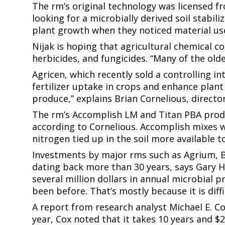
The firm’s original technology was licensed 
looking for a microbially derived soil stabili
plant growth when they noticed material used for the engineering projects seemed to make vegetation thrive.​​​​‌ ‍ ​‍​‍‌‍ ‌ ​‍‌‍‍‌‌‍‌ ‌‍‍‌‌‍ ‍​‍​‍​ ‍‍​‍​‍‌ ​ ‌‍​‌‌‍ ‍‌‍‍‌‌ ‌​‌ ‍‌​‍ ‍‌‍‍‌‌‍ ​‍​‍​‍ ​​‍​‍‌‍‍​‌ ​‍‌‍‌‌‌‍‌‍​‍​‍​ ‍‍​‍​‍​‍ ‌ ​ ‌ ‌​‌ ‌‌‌‍‌​‌‍‍‌‌‍ ​‍ ‌‍‍‌‌‍ ‍‌ ‌​‌‍‌‌‌‍ ‍‌ ‌​​‍ ‌‍‌‌‌‍‌​‌‍‍‌‌ ‌​​‍ ‌‍ ‌‌‍ ‌‍‌​‌‍‌‌​ ‌‌ ​​‌ ​‍‌‍‌‌‌ ​ ‌‍‌‌‌‍ ‍‌ ‌​‌‍​‌‌ ‌​‌‍‍‌‌‍ ‌‍ ‍​ ‍ ‌‍‍‌‌‍‌​​ ‌‌ ​​‌‍ ‌ ​ ‌ ‌​​‍ ‍‌ ​ ‌‍​‌​‍ ‍‌‍‌ ‌ ​‍‌‍ ‌ ‌ ‌‍‍‌‌‍ ‍‌‍‌ ​‍ ‌‌ ​​‌ ​‍‌‍ ‌‍‌‍‌‍‍‌‌ ‌​‌ ​ ​‍ ‌‌ ‌ ‌‍‍‌‌ ‌​‌‍‍​​‍ ‌‌‍ ‌‌‍‍‌‌‍​ ‌ ​‍‌‍ ‌‍​‍‌‍‌‌‌ ​ ​ ‍ ‌ ‌​‌ ‍‌‌ ​​‌‍‌‌​ ‌‌ ​​‌‍ ‌ ​ ‌ ‌​​ ‍ ‌ ​​‌‍​‌‌ ‌​‌‍‍​​ ‌‌‍​‍‌‍ ‌‍‌​‌ ‍‌​‍‌‌​ ‌‌‌​​‍‌‌ ‌‍‍ ‌‍‌‌‌ ‍‌​‍‌‌​ ​ ‌​‌​​‍‌‌​ ​ ‌​‌​​‍‌‌​ ​‍​ 
Nijak is hoping that agricultural chemical c
herbicides, and fungicides. “Many of the older chemicals are starting to lose efficacy,” he says.​​​​‌ ‍ ​‍​‍‌‍ ‌ ​‍‌‍‍‌‌‍‌ ‌‍‍‌‌‍ ‍​‍​‍​ ‍‍​‍​‍‌ ​ ‌‍​‌‌‍ ‍‌‍‍‌‌ ‌​‌ ‍‌​‍ ‍‌‍‍‌‌‍ ​‍​‍​‍ ​​‍​‍‌‍‍​‌ ​‍‌‍‌‌‌‍‌‍​‍​‍​ ‍‍​‍​‍​‍ ‌ ​ ‌ ‌​‌ ‌‌‌‍‌​‌‍‍‌‌‍ ​‍ ‌‍‍‌‌‍ ‍‌ ‌​‌‍‌‌‌‍ ‍‌ ‌​​‍ ‌‍‌‌‌‍‌​‌‍‍‌‌ ‌​​‍ ‌‍ ‌‌‍ ‌‍‌​‌‍‌‌​ ‌‌ ​​‌ ​‍‌‍‌‌‌ ​ ‌‍‌‌‌‍ ‍‌ ‌​‌‍​‌‌ ‌​‌‍‍‌‌‍ ‌‍ ‍​ ‍ ‌‍‍‌‌‍‌​​ ‌‌ ​​‌‍ ‌ ​ ‌ ‌​​‍ ‍‌ ​ ‌‍​‌​‍ ‍‌‍‌ ‌ ​‍‌‍ ‌ ‌ ‌‍‍‌‌‍ ‍‌‍‌ ​‍ ‌‌ ​​‌ ​‍‌‍ ‌‍‌‍‌‍‍‌‌ ‌​‌ ​ ​‍ ‌‌ ‌ ‌‍‍‌‌ ‌​‌‍‍​​‍ ‌‌‍ ‌‌‍‍‌‌‍​ ‌ ​‍‌‍ ‌‍​‍‌‍‌‌‌ ​ ​ ‍ ‌ ‌​‌ ‍‌‌ ​​‌‍‌‌​ ‌‌ ​​‌‍ ‌ ​ ‌ ‌​​ ‍ ‌ ​​‌‍​‌‌ ‌​‌‍‍​​ ‌‌‍​‍‌‍ ‌‍‌​‌ ‍‌​‍‌‌​ ‌‌‌​​‍‌‌ ‌‍‍ ‌‍‌‌‌ ‍‌​‍‌‌​ ​ ‌​‌​​‍‌‌​ ​ ‌​‌​​‍‌‌​ ​‍​ ​‍​ ‍‌‌‍‌​‌‍​‍‌‍​‌​ ​‍​ ‍​​ ‍​​ ​‍​ ‌‌​ ​ ​ ‍‌​ ‍​​‍‌‌​ ​‍​ ​‍​‍‌‌​ ‌‌‌​‌​​‍ ‍‌‍​ ‌‍‍​‌‍‍‌‌‍ ​‌‍‌​‌ ​‍‌‍‌‌‌‍ ‍​‍‌‌​ ‌‌‌​​‍‌‌ ‌‍‍ 
Agricen, which recently sold a controlling in
fertilizer uptake in crops and enhance plant 
produce,” explains Brian Cornelious, director of applied sciences at Agricen.​​​​‌ ‍ ​‍​‍‌‍ ‌ ​‍‌‍‍‌‌‍‌ ‌‍‍‌‌‍ ‍​‍​‍​ ‍‍​‍​‍‌ ​ ‌‍​‌‌‍ ‍‌‍‍‌‌ ‌​‌ ‍‌​‍ ‍‌‍‍‌‌‍ ​‍​‍​‍ ​​‍​‍‌‍‍​‌ ​‍‌‍‌‌‌‍‌‍​‍​‍​ ‍‍​‍​‍​‍ ‌ ​ ‌ ‌​‌ ‌‌‌‍‌​‌‍‍‌‌‍ ​‍ ‌‍‍‌‌‍ ‍‌ ‌​‌‍‌‌‌‍ ‍‌ ‌​​‍ ‌‍‌‌‌‍‌​‌‍‍‌‌ ‌​​‍ ‌‍ ‌‌‍ ‌‍‌​‌‍‌‌​ ‌‌ ​​‌ ​‍‌‍‌‌‌ ​ ‌‍‌‌‌‍ ‍‌ ‌​‌‍​‌‌ ‌​‌‍‍‌‌‍ ‌‍ ‍​ ‍ ‌‍‍‌‌‍‌​​ ‌‌ ​​‌‍ ‌ ​ ‌ ‌​​‍ ‍‌ ​ ‌‍​‌​‍ ‍‌‍‌ ‌ ​‍‌‍ ‌ ‌ ‌‍‍‌‌‍ ‍‌‍‌ ​‍ ‌‌ ​​‌ ​‍‌‍ ‌‍‌‍‌‍‍‌‌ ‌​‌ ​ ​‍ ‌‌ ‌ ‌‍‍‌‌ ‌​‌‍‍​​‍ ‌‌‍ ‌‌‍‍‌‌‍​ ‌ ​‍‌‍ ‌‍​‍‌‍‌‌‌ ​ ​ ‍ ‌ ‌​‌ ‍‌‌ ​​‌‍‌‌​ ‌‌ ​​‌‍ ‌ ​ ‌ ‌​​ ‍ ‌ ​​‌‍​‌‌ ‌​‌‍‍​​ ‌‌‍​‍‌‍ ‌‍‌​‌ ‍‌​‍‌‌​ ‌‌‌​​‍‌‌ ‌‍‍ ‌‍‌‌‌ ‍‌​‍‌‌​ ​ ‌​‌​​‍‌‌​ ​ ‌​‌​​‍‌‌​ ​‍​ ​‍​ ​‌​ ‍‌‌‍‌​‌‍​ ​ ‍​​ ​‍​ ‌ ‌‍​‍‌‍​ ​ ‌‌​ ‌​​ ‌‍​‍‌‌​ ​‍​ ​‍​‍‌‌​ ‌‌‌​‌​​‍ ‍‌‍​ ‌‍‍​‌‍‍‌‌‍ ​‌‍‌​‌ ​‍‌‍‌‌‌‍ ‍​‍‌‌​ ‌‌‌​​‍‌‌ ‌‍‍ ‌‍‌‌‌ ‍‌​‍‌‌​ ​ ‌​‌​​‍‌‌​ ​ ‌​‌​​‍‌‌​ ​‍​ ​‍‌‍‌​​ ​‌‌‍​‍​ ​‍​ ​‌​ ​‍​ ‌ ​ ‍​​ ​‍‌‍​‌‌‍​‍​ ​‍​ ​​​‍‌‌​ ​‍​ ​‍​‍‌‌​ ‌‌‌​‌​​‍ ‍‌ ‌​‌‍‌‌‌ ‍​‌ ‌​​ ‌‍​‍‌‍​‌‌ ​ ‌‍‌‌‌‌‌‌‌ ​‍‌‍ ​​ ‌​‍‌‌​ ​‍‌​‌‍‌ ​ ‌ ‌​
The firm’s Accomplish LM and Titan PBA produ
according to Cornelious. Accomplish mixes wi
nitrogen tied up in the soil more available to plants,” he says.​​​​‌ ‍ ​‍​‍‌‍ ‌ ​‍‌‍‍‌‌‍‌ ‌‍‍‌‌‍ ‍​‍​‍​ ‍‍​‍​‍‌ ​ ‌‍​‌‌‍ ‍‌‍‍‌‌ ‌​‌ ‍‌​‍ ‍‌‍‍‌‌‍ ​‍​‍​‍ ​​‍​‍‌‍‍​‌ ​‍‌‍‌‌‌‍‌‍​‍​‍​ ‍‍​‍​‍​‍ ‌ ​ ‌ ‌​‌ ‌‌‌‍‌​‌‍‍‌‌‍ ​‍ ‌‍‍‌‌‍ ‍‌ ‌​‌‍‌‌‌‍ ‍‌ ‌​​‍ ‌‍‌‌‌‍‌​‌‍‍‌‌ ‌​​‍ ‌‍ ‌‌‍ ‌‍‌​‌‍‌‌​ ‌‌ ​​‌ ​‍‌‍‌‌‌ ​ ‌‍‌‌‌‍ ‍‌ ‌​‌‍​‌‌ ‌​‌‍‍‌‌‍ ‌‍ ‍​ ‍ ‌‍‍‌‌‍‌​​ ‌‌ ​​‌‍ ‌ ​ ‌ ‌​​‍ ‍‌ ​ ‌‍​‌​‍ ‍‌‍‌ ‌ ​‍‌‍ ‌ ‌ ‌‍‍‌‌‍ ‍‌‍‌ ​‍ ‌‌ ​​‌ ​‍‌‍ ‌‍‌‍‌‍‍‌‌ ‌​‌ ​ ​‍ ‌‌ ‌ ‌‍‍‌‌ ‌​‌‍‍​​‍ ‌‌‍ ‌‌‍‍‌‌‍​ ‌ ​‍‌‍ ‌‍​‍‌‍‌‌‌ ​ ​ ‍ ‌ ‌​‌ ‍‌‌ ​​‌‍‌‌​ ‌‌ ​​‌‍ ‌ ​ ‌ ‌​​ ‍ ‌ ​​‌‍​‌‌ ‌​‌‍‍​​ ‌‌‍​‍‌‍ ‌‍‌​‌ ‍‌​‍‌‌​ ‌‌‌​​‍‌‌ ‌‍‍ ‌‍‌‌‌ ‍‌​‍‌‌​ ​ ‌​‌​​‍‌‌​ ​ ‌​‌​​‍‌‌​ ​‍​ ​‍​ ‍​​ ‌‌​ ​​​ ‌‌​ ‌‍‌‍​‍‌‍‌‌‌‍‌‍​ ‌ ​ ‌ ​ ​‍​ ‍‌​‍‌‌​ ​‍​ ​‍​‍‌‌​ ‌‌‌​‌​​‍ ‍‌‍​ ‌‍‍​‌‍‍‌‌‍ ​‌‍‌​‌ ​‍‌‍‌‌‌‍ ‍​‍‌‌​ ‌‌‌​​‍‌‌ ‌‍‍ ‌‍‌‌‌ ‍‌​‍‌‌​ ​ ‌​‌​​‍‌‌​ ​ ‌​‌​​‍‌‌​ ​‍​ ​‍‌‍​‍​ ‍​‌‍‌‌​ ‍​‌‍​‌​ ‌‍​ ‌ ​ ​‍​ ‍‌​ ​​​ ‍​‌‍​‍​ ​​​‍‌‌​ ​‍​ ​‍​‍‌‌​ ‌‌‌​‌​​‍ ‍‌ ‌​‌‍‌‌‌ ‍​‌ ‌​​ ‌‍​‍‌‍​‌‌ ​ ‌‍‌‌‌‌‌‌‌ ​‍‌‍ ​​ ‌​‍‌‌​ ​‍‌​‌‍‌ ​ ‌ ‌​‌ ‌‌‌‍‌​‌‍‍‌‌‍ ​‍‌‍‌‍‍‌‌‍‌​​ ‌‌ ​​‌‍ ‌ ​ ‌ ‌​​‍ ‍‌ ​ ‌‍​‌​‍ ‍‌‍‌ ‌ ​‍‌‍ ‌ ‌ ‌‍‍‌‌‍ ‍‌‍‌ ​‍ ‌‌ ​​‌ ​‍‌‍ ‌‍‌‍‌‍‍‌‌ ‌​‌ ​ ​‍ ‌‌ ‌ ‌‍‍‌‌ ‌​‌‍‍​​‍ ‌‌‍ ‌‌‍‍‌‌‍​ ‌ ​‍‌‍ ‌‍​‍‌‍‌‌‌ ​ ​‍‌‍‌ ‌​‌ ‍‌‌ ​​‌‍‌‌​ ‌‌ ​​‌‍ ‌ ​ ‌ ‌​​‍‌‍‌ ​​‌‍​‌‌ 
Investments by major firms such as Agrium, B
dating back more than 30 years, says Gary Har
several million dollars in annual microbial 
been before. That’s mostly because it is difficult and increasingly expensive to trial and register chemical pesticides,” he says.​​​​‌ ‍ ​‍​‍‌‍ ‌ ​‍‌‍‍‌‌‍‌ ‌‍‍‌‌‍ ‍​‍​‍​ ‍‍​‍​‍‌ ​ ‌‍​‌‌‍ ‍‌‍‍‌‌ ‌​‌ ‍‌​‍ ‍‌‍‍‌‌‍ ​‍​‍​‍ ​​‍​‍‌‍‍​‌ ​‍‌‍‌‌‌‍‌‍​‍​‍​ ‍‍​‍​‍​‍ ‌ ​ ‌ ‌​‌ ‌‌‌‍‌​‌‍‍‌‌‍ ​‍ ‌‍‍‌‌‍ ‍‌ ‌​‌‍‌‌‌‍ ‍‌ ‌​​‍ ‌‍‌‌‌‍‌​‌‍‍‌‌ ‌​​‍ ‌‍ ‌‌‍ ‌‍‌​‌‍‌‌​ ‌‌ ​​‌ ​‍‌‍‌‌‌ ​ ‌‍‌‌‌‍ ‍‌ ‌​‌‍​‌‌ ‌​‌‍‍‌‌‍ ‌‍ ‍​ ‍ ‌‍‍‌‌‍‌​​ ‌‌ ​​‌‍ ‌ ​ ‌ ‌​​‍ ‍‌ ​ ‌‍​‌​‍ ‍‌‍‌ ‌ ​‍‌‍ ‌ ‌ ‌‍‍‌‌‍ ‍‌‍‌ ​‍ ‌‌ ​​‌ ​‍‌‍ ‌‍‌‍‌‍‍‌‌ ‌​‌ ​ ​‍ ‌‌ ‌ ‌‍‍‌‌ ‌​‌‍‍​​‍ ‌‌‍ ‌‌‍‍‌‌‍​ ‌ ​‍‌‍ ‌‍​‍‌‍‌‌‌ ​ ​ ‍ ‌ ‌​‌ ‍‌‌ ​​‌‍‌‌​ ‌‌ ​​‌‍ ‌ ​ ‌ ‌​​ ‍ ‌ ​
A report from research analyst Michael E. Cox
year, Cox noted that it takes 10 years and $2