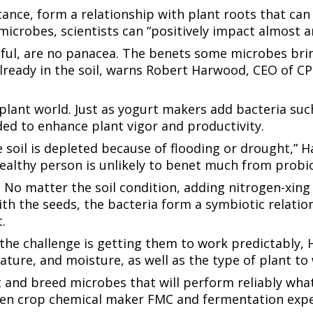
tance, form a relationship with plant roots that ca
‍​‌‌ ‌​‌‍‍​​ ‌‌‍​‍‌‍ ‌‍‌​‌ ‍‌​‍‌‌​ ‌‌‌​​‍‌‌ ‌‍‍ ‌‍‌‌‌ ‍‌​‍‌‌​ ​ ‌​‌​​‍‌‌​ ​ ‌​‌​​‍‌‌​ ​‍​ ​‍​ ​​‌‍‌‌​ ‍‌​ ‌‌‌‍​ ‌‍​ ​ ‍‌‌‍​ ​ ​‌​ ‌ ​ ​‍​ ‌​​‍‌‌​ ​‍​ ​‍​‍‌‌​ ‌‌‌​‌​​‍ ‍‌‍​ ‌‍‍​‌‍‍‌‌‍ ​‌‍‌​‌ ​‍‌‍‌‌‌‍ ‍​‍‌‌​ ‌‌‌​​‍‌‌ ‌‍‍ ‌‍‌‌‌ ‍‌​‍‌‌​ ​ ‌​‌​​‍‌‌​ ​ ‌​‌​​‍‌‌​ ​‍​ ​‍​ ‌‌​ ‌ ‌‍‌​‌‍‌​​ ​ ‌‍​ ‌‍‌‌​ ​‌​ ‌‍​ ​‍​ ​‍​ ‌‍​ ​​​‍‌‌​ ​‍​ ​‍​‍‌‌​ ‌‌‌​‌​​‍ ‍‌ ‌​‌‍‌‌‌ ‍​‌ ‌​​ ‌‍​‍‌‍​‌‌ ​ ‌‍‌‌‌‌‌‌‌ ​‍‌‍ ​​ ‌​‍‌‌​ ​‍‌​‌‍‌ ​ ‌ ‌​‌ ‌‌‌‍‌​‌‍‍‌‌‍ ​‍‌‍‌‍‍‌‌‍‌​​ ‌‌ ​​‌‍ ‌ ​ ‌ ‌​​‍ ‍‌ ​ ‌‍​‌​‍ ‍‌‍‌ ‌ ​‍‌‍ ‌ ‌ ‌‍‍‌‌‍ ‍‌‍‌ ​‍ ‌‌ ​​‌ ​‍‌‍ ‌‍‌‍‌‍‍‌‌ ‌​‌ ​ ​‍ ‌‌ ‌ ‌‍‍‌‌ ‌​‌‍‍​​‍ ‌‌‍ ‌‌‍‍‌‌‍​ ‌ ​‍‌‍ ‌‍​‍‌‍‌‌‌ ​ ​‍‌‍‌ ‌​‌ ‍‌‌ ​​‌‍‌‌​ ‌‌ ​​‌‍ ‌ ​ ‌ ‌​​‍‌‍‌ ​​‌‍​‌‌ ‌​‌‍‍​​ ‌‌‍​‍‌‍ ‌‍‌​‌ ‍‌​‍‌‌​ ‌‌‌​​‍‌‌ ‌‍‍ ‌‍‌‌‌ ‍‌​‍‌‌
l, are no panacea. The benefits some microbes bring
lready in the soil, warns Robert Harwood, CEO of CP
‌​​‍ ‍‌‍​ ‌‍‍​‌‍‍‌‌‍ ​‌‍‌​‌ ​‍‌‍‌‌‌‍ ‍​‍‌‌​ ‌‌‌​​‍‌‌ ‌‍‍ ‌‍‌‌‌ ‍‌​‍‌‌​ ​ ‌​‌​​‍‌‌​ ​ ‌​‌​​‍‌‌​ ​‍​ ​‍​ ​ ‌‍​‍​ ​​‌‍​‍​ ​ ‌‍​‍​ ​‍​ ‌‌​ ‌‌​ ‍‌​ ​‍‌‍​ ​ ​​​‍‌‌​ ​‍​ ​‍​‍‌‌​ ‌‌‌​‌​​‍ ‍‌ ‌​‌‍‌‌‌ ‍​‌ ‌​​ ‌‍​‍‌‍​‌‌ ​ ‌‍‌‌‌‌‌‌‌ ​‍‌‍ ​​ ‌​‍‌‌​ ​‍‌​‌‍‌ ​ ‌ ‌​‌ ‌‌‌‍‌​‌‍‍‌‌‍ ​‍‌‍‌‍‍‌‌‍‌​​ ‌‌ ​​‌‍ ‌ ​ ‌ ‌​​‍ ‍‌ ​ ‌‍​‌​‍ ‍‌‍‌ ‌ ​‍‌‍ ‌ ‌ ‌‍‍‌‌‍ ‍‌‍‌ ​‍ ‌‌ ​​‌ ​‍‌‍ ‌‍‌‍‌‍‍‌‌ ‌​‌ ​ ​‍ ‌‌ ‌ ‌‍‍‌‌ ‌​‌‍‍​​‍ ‌‌‍ ‌‌‍‍‌‌‍​ ‌ ​‍‌‍ ‌‍​‍‌‍‌‌‌ ​ ​‍‌‍‌ ‌​‌ ‍‌‌ ​​‌‍‌‌​ ‌‌ ​​‌‍ ‌ ​ ‌ ‌​​‍‌‍‌ ​​‌‍​‌‌ ‌​‌‍‍​​ ‌‌‍​‍‌‍ ‌‍‌​‌ ‍‌​‍‌‌​ ‌‌‌​​‍‌‌ ‌‍‍ ‌‍‌‌‌ ‍‌​‍‌‌​ ​ ‌​‌​​‍‌‌​ ​ ‌​‌​​‍‌‌​ ​‍​ ​‍‌‍​‌​ ‌ ​ ​ ​ ‌​​ ‌ ​ ‍​​ ‌‍​ ​ ​ ‌‍​ ​‍​ ‌‍‌‍​‌​‍‌‌​ ​‍​ ​‍​‍‌‌​ ‌‌‌​‌​​‍ ‍‌‍​ ‌‍‍​‌‍‍‌‌‍ ​‌‍‌​‌ ​‍‌‍‌‌‌‍ ‍​‍‌‌​ ‌‌‌​​‍‌‌ ‌‍‍ ‌‍‌‌‌ ‍‌​‍‌‌​ ​ ‌​‌​​‍‌‌​ ​ ‌​‌​​‍‌‌​ ​‍​ ​‍​ ​ ‌‍​‍​ ​​‌‍​‍​ ​ ‌‍​‍​ ​‍​ ‌‌​ ‌‌​ ‍‌​ ​‍‌‍​ ​ ​​​‍‌‌​ ​‍​ ​‍​‍‌‌​ ‌‌‌​‌​​‍ ‍‌ ‌​‌‍‌‌‌ ‍​‌ ‌​​‍‌‍‌ ​​‌‍‌‌‌ ​‍‌ ​ ‌ ​​‌
‍​ ​​‌‍​‍​ ​ ‌‍​‍​ ​‍​ ‌‌​ ‌‌​ ‍‌​ ​‍‌‍​ ​ ​‍​‍‌‌​ ​‍​ ​‍​‍‌‌​ ‌‌‌​‌​​‍ ‍‌ ‌​‌‍‌‌‌ ‍​‌ ‌​​ ‌‍​‍‌‍​‌‌ ​ ‌‍‌‌‌‌‌‌‌ ​‍‌‍ ​​ ‌​‍‌‌​ ​‍‌​‌‍‌ ​ ‌ ‌​‌ ‌‌‌‍‌​‌‍‍‌‌‍ ​‍‌‍‌‍‍‌‌‍‌​​ ‌‌ ​​‌‍ ‌ ​ ‌ ‌​​‍ ‍‌ ​ ‌‍​‌​‍ ‍‌‍‌ ‌ ​‍‌‍ ‌ ‌ ‌‍‍‌‌‍ ‍‌‍‌ ​‍ ‌‌ ​​‌ ​‍‌‍ ‌‍‌‍‌‍‍‌‌ ‌​‌ ​ ​‍ ‌‌ ‌ ‌‍‍‌‌ ‌​‌‍‍​​‍ ‌‌‍ ‌‌‍‍‌‌‍​ ‌ ​‍‌‍ ‌‍​‍‌‍‌‌‌ ​ ​‍‌‍‌ ‌​‌ ‍‌‌ ​​‌‍‌‌​ ‌‌ ​​‌‍ ‌ ​ ‌ ‌​​‍‌‍‌ ​​‌‍​‌‌ ‌​‌‍‍​​ ‌‌‍​‍‌‍ ‌‍‌​‌ ‍‌​‍‌‌​ ‌‌‌​​‍‌‌ ‌‍‍ ‌‍‌‌‌ ‍‌​‍‌‌​ ​ ‌​‌​​‍‌‌​ ​ ‌​‌​​‍‌‌​ ​‍​ ​‍‌‍​‌​ ‌ ​ ​ ​ ‌​​ ‌ ​ ‍​​ ‌‍​ ​ ​ ‌‍​ ​‍​ ‌‍‌‍​‌​‍‌‌​ ​‍​ ​‍​‍‌‌​ ‌‌‌​‌​​‍ ‍‌‍​ ‌‍‍​‌‍‍‌‌‍ ​‌‍‌​‌ ​‍‌‍‌‌‌‍ ‍​‍‌‌​ ‌‌‌​​‍‌‌ ‌‍‍ ‌‍‌‌‌ ‍‌​‍‌‌​ ​ ‌​‌​​‍‌‌​ ​ ‌​‌​​‍‌‌​ ​‍​ ​‍​ ​ ‌‍​‍​ ​​‌‍​‍​ ​ ‌‍​‍​ ​‍​ ‌‌​ ‌‌​ ‍‌​ ​‍‌‍​ ​ ​‍​‍‌‌​ ​‍​ ​‍​‍‌‌​ ‌‌‌​‌​​‍ ‍‌ ‌​‌‍‌‌‌ ‍​‌ ‌​​‍‌‍‌ ​​‌‍‌‌‌ ​‍‌ ​ ‌ ​​‌‍‌‌‌‍​ ‌ ‌​‌‍‍‌‌ ‌‍‌‍‌‌​ ‌‌ ​​‌ ‌‌‌‍​‍‌‍ ​‌‍‍‌‌ ​ ‌‍‍​‌‍‌‌‌‍‌​​‍​‍‌ ‌
soil is depleted because of flooding or drought,” Ha
‍ ‌ ​​‌‍​‌‌ ‌​‌‍‍​​ ‌‌‍​‍‌‍ ‌‍‌​‌ ‍‌​‍‌‌​ ‌‌‌​​‍‌‌ ‌‍‍ ‌‍‌‌‌ ‍‌​‍‌‌​ ​ ‌​‌​​‍‌‌​ ​ ‌​‌​​‍‌‌​ ​‍​ ​‍‌‍‌​​ ‍‌​ ​ ‌‍​‍‌‍​‌‌‍​‍​ ​​​ ​ ‌‍‌‌​ ‌‌​ ​‍‌‍‌‍​‍‌‌​ ​‍​ ​‍​‍‌‌​ ‌‌‌​‌​​‍ ‍‌‍​ ‌‍‍​‌‍‍‌‌‍ ​‌‍‌​‌ ​‍‌‍‌‌‌‍ ‍​‍‌‌​ ‌‌‌​​‍‌‌ ‌‍‍ ‌‍‌‌‌ ‍‌​‍‌‌​ ​ ‌​‌​​‍‌‌​ ​ ‌​‌​​‍‌‌​ ​‍​ ​‍‌‍​‍​ ‌‍‌‍​‌​ ​‌​ ‍‌‌‍‌​​ ​ ‌‍​ ​ ‌‍​ ‌‌‌‍​ ​ ‍‌​ ​​​‍‌‌​ ​‍​ ​‍​‍‌‌​ ‌‌‌​‌​​‍ ‍‌ ‌​‌‍‌‌‌ ‍​‌ ‌​​ ‌‍​‍‌‍​‌‌ ​ ‌‍‌‌‌‌‌‌‌ ​‍‌‍ ​​ ‌​‍‌‌​ ​‍‌​‌‍‌ ​ ‌ ‌​‌ ‌‌‌‍‌​‌‍‍‌‌‍ ​‍‌‍‌‍‍‌‌‍‌​​ ‌‌ ​​‌‍ ‌ ​ ‌ ‌​​‍ ‍‌ ​ ‌‍​‌​‍ ‍‌‍‌ ‌ ​‍‌‍ ‌ ‌ ‌‍‍‌‌‍ ‍‌‍‌ ​‍ ‌‌ ​​‌ ​‍‌‍ ‌‍‌‍‌‍‍‌‌ ‌​‌ ​ ​‍ ‌‌ ‌ ‌‍‍‌‌ ‌​‌‍‍​​‍ ‌‌‍ ‌‌‍‍‌‌‍​ ‌ ​‍‌‍ ‌‍​‍‌‍‌‌‌ ​ ​‍‌‍‌ ‌​‌ ‍‌‌ ​​‌‍‌‌​ ‌‌ ​​‌‍ ‌ ​ ‌ ‌​​‍‌‍‌ ​​‌‍​‌‌ ‌​‌‍‍​​ ‌‌‍​‍‌‍ ‌‍‌​‌ ‍‌​‍‌‌​ ‌‌‌​​‍‌‌ ‌‍‍
No matter the soil condition, adding nitrogen-fixin
ith the seeds, the bacteria form a symbiotic relati
​‍‌‍ ​‌‍‍‌‌ ​ ‌‍‍​‌‍‌‌‌‍‌​​‍​‍‌ ‌
 the challenge is getting them to work predictably
​​ ‍ ‌ ​​‌‍​‌‌ ‌​‌‍‍​​ ‌‌‍​‍‌‍ ‌‍‌​‌ ‍‌​‍‌‌​ ‌‌‌​​‍‌‌ ‌‍‍ ‌‍‌‌‌ ‍‌​‍‌‌​ ​ ‌​‌​​‍‌‌​ ​ ‌​‌​​‍‌‌​ ​‍​ ​‍​ ‌ ​ ‍​​ ​ ​ ​ ​ ‌‍‌‍​‍​ ‍‌​ ‌​​ ‍‌​ ​‍​ ‍‌​ ‍​​‍‌‌​ ​‍​ ​‍​‍‌‌​ ‌‌‌​‌​​‍ ‍‌‍​ ‌‍‍​‌‍‍‌‌‍ ​‌‍‌​‌ ​‍‌‍‌‌‌‍ ‍​‍‌‌​ ‌‌‌​​‍‌‌ ‌‍‍ ‌‍‌‌‌ ‍‌​‍‌‌​ ​ ‌​‌​​‍‌‌​ ​ ‌​‌​​‍‌‌​ ​‍​ ​‍‌‍​‌‌‍​‌‌‍​‍‌‍‌‍‌‍​‍‌‍‌​‌‍‌​​ ​​​ ​‌‌‍​‌‌‍‌‌​ ‌ ​ ​​​‍‌‌​ ​‍​ ​‍​‍‌‌​ ‌‌‌​‌​​‍ ‍‌ ‌​‌‍‌‌‌ ‍​‌ ‌​​ ‌‍​‍‌‍​‌‌ ​ ‌‍‌‌‌‌‌‌‌ ​‍‌‍ ​​ ‌​‍‌‌​ ​‍‌​‌‍‌ ​ ‌ ‌​‌ ‌‌‌‍‌​‌‍‍‌‌‍ ​‍‌‍‌‍‍‌‌‍‌​​ ‌‌ ​​‌‍ ‌ ​ ‌ ‌​​‍ ‍‌ ​ ‌‍​‌​‍ ‍‌‍‌ ‌ ​‍‌‍ ‌ ‌ ‌‍‍‌‌‍ ‍‌‍‌ ​‍ ‌‌ ​​‌ ​‍‌‍ ‌‍‌‍‌‍‍‌‌ ‌​‌ ​ ​‍ ‌‌ ‌ ‌‍‍‌‌ ‌​‌‍‍​​‍ ‌‌‍ ‌‌‍‍‌‌‍​ ‌ ​‍‌‍ ‌‍​‍‌‍‌‌‌ ​ ​‍‌‍‌ ‌​‌ ‍‌‌ ​​‌‍‌‌​ ‌‌ ​​‌‍ ‌ ​ ‌ ‌​​‍‌‍‌ ​​‌‍​‌‌ ‌​‌‍‍​​ ‌‌‍​‍‌‍ ‌‍‌​‌ ‍‌​‍‌‌​ ‌‌‌​
t and breed microbes that will perform reliably whate
 ​‍​ ​‍​ ​​​ ​ ‌‍‌‌​ ​‌​ ‍‌‌‍​‍‌‍​ ​ ‌ ​ ​ ​ ​‌​ ​‍​ ​‌​‍‌‌​ ​‍​ ​‍​‍‌‌​ ‌‌‌​‌​​‍ ‍‌‍​ ‌‍‍​‌‍‍‌‌‍ ​‌‍‌​‌ ​‍‌‍‌‌‌‍ ‍​‍‌‌​ ‌‌‌​​‍‌‌ ‌‍‍ ‌‍‌‌‌ ‍‌​‍‌‌​ ​ ‌​‌​​‍‌‌​ ​ ‌​‌​​‍‌‌​ ​‍​ ​‍​ ​​‌‍‌‍​ ​‍‌‍​ ‌‍​‍‌‍‌‍​ ​‌​ ‍​​ ‌‌‌‍‌‌​ ​ ​ ‌ ​ ​‌​‍‌‌​ ​‍​ ​‍​‍‌‌​ ‌‌‌​‌​​‍ ‍‌ ‌​‌‍‌‌‌ ‍​‌ ‌​​ ‌‍​‍‌‍​‌‌ ​ ‌‍‌‌‌‌‌‌‌ ​‍‌‍ ​​ ‌​‍‌‌​ ​‍‌​‌‍‌ ​ ‌ ‌​‌ ‌‌‌‍‌​‌‍‍‌‌‍ ​‍‌‍‌‍‍‌‌‍‌​​ ‌‌ ​​‌‍ ‌ ​ ‌ ‌​​‍ ‍‌ ​ ‌‍​‌​‍ ‍‌‍‌ ‌ ​‍‌‍ ‌ ‌ ‌‍‍‌‌‍ ‍‌‍‌ ​‍ ‌‌ ​​‌ ​‍‌‍ ‌‍‌‍‌‍‍‌‌ ‌​‌ ​ ​‍ ‌‌ ‌ ‌‍‍‌‌ ‌​‌‍‍​​‍ ‌‌‍ ‌‌‍‍‌‌‍​ ‌ ​‍‌‍ ‌‍​‍‌‍‌‌‌ ​ ​‍‌‍‌ ‌​‌ ‍‌‌ ​​‌‍‌‌​ ‌‌ ​​‌‍ ‌ ​ ‌ ‌​​‍‌‍‌ ​​‌‍​‌‌ ‌​‌‍‍​​ ‌‌‍​‍‌‍ ‌‍‌​‌ ‍‌​‍‌‌​ ‌‌‌​​‍‌‌ ‌‍‍ ‌‍‌‌‌ ‍‌​‍‌‌​ ​ ‌​‌​​‍‌‌​ ​ ‌​‌​​‍‌‌​ ​‍​ ​‍​ ​​​ ​ ‌‍‌‌​ ​‌​ ‍‌‌‍​‍‌‍​ ​ ‌ ​ ​ ​ ​‌​ ​‍​ ​‌​‍‌‌​ ​‍​ ​‍​‍‌‌​ ‌‌‌​‌​​‍ ‍‌‍​ ‌‍‍​‌‍‍‌‌‍ ​‌‍‌​‌ ​‍‌‍‌‌‌‍ ‍​‍‌‌​ ‌‌‌​​‍‌‌ ‌‍‍ ‌‍‌‌‌ 