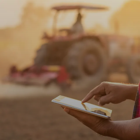
‍‍​​‍ ‌‌‍ ‌‌‍‍‌‌‍​ ‌ ​‍‌‍ ‌‍​‍‌‍‌‌‌ ​ ​ ‍ ‌ ‌​‌ ‍‌‌ ​​‌‍‌‌​ ‌‌ ​​‌‍ ‌ ​ ‌ ‌​​ ‍ ‌ ​​‌‍​‌‌ ‌​‌‍‍​​ ‌‌ ‌​‌‍‍‌‌ ‌​‌‍ ​‌‍‌‌​ ‌‍​‍‌‍​‌‌ ​ ‌‍‌‌‌‌‌‌‌ ​‍‌‍ ​​ ‌​‍‌‌​ ​‍‌​‌‍‌ ​ ‌ ‌​‌ ‌‌‌‍‌​‌‍‍‌‌‍ ​‍‌‍‌‍‍‌‌‍‌​​ ‌‌ ​​‌‍ ‌ ​ ‌ ‌​​‍ ‍‌ ​ ‌‍​‌​‍ ‍‌‍‌ ‌ ​‍‌‍ ‌ ‌ ‌‍‍‌‌‍ ‍‌‍‌ ​‍ ‌‌ ​​‌ ​‍‌‍ ‌‍‌‍‌‍‍‌‌ ‌​‌ ​ ​‍ ‌‌ ‌ ‌‍‍‌‌ ‌​‌‍‍​​‍ ‌‌‍ ‌‌‍‍‌‌‍​ ‌ ​‍‌‍ ‌‍​‍‌‍‌‌‌ ​ ​‍‌‍‌ ‌​‌ ‍‌‌ ​​‌‍‌‌​ ‌‌ ​​‌‍ ‌ ​ ‌ ‌​​‍‌‍‌ ​​‌‍​‌‌ ‌​‌‍‍​​ ‌‌ ‌​‌‍‍‌‌ ‌​‌‍ ​‌‍‌‌​‍‌‍‌ ​​‌‍‌‌‌ ​‍‌ ​ ‌ ​​‌‍‌‌‌‍​ ‌ ‌​‌‍‍‌‌ ‌‍‌‍‌‌​ ‌‌ ​​
​‍‌ ‌
eneficial fungi and bacteria to help t