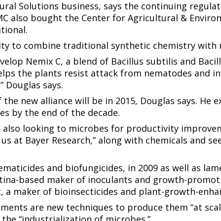
ural Solutions business, says the continuing regulat
FMC also bought the Center for Agricultural & Enviro
​‌​​‍‌‌​ ​‍​ ​‍‌‍​ ​ ‌‍​ ‌​‌‍‌​‌‍​‌​ ‍‌​ ​ ​ ‌ ‌‍​‌‌‍‌​​ ​​​ ‌‍​ ​​​‍‌‌​ ​‍​ ​‍​‍‌‌​ ‌‌‌​‌​​‍ ‍‌ ‌​‌‍‌‌‌ ‍​‌ ‌​​‍‌‍‌ ​​‌‍‌‌‌ ​‍‌ ​ ‌ ​​‌‍‌‌‌‍​ ‌ ‌​‌‍‍‌‌ ‌‍‌‍‌‌​ ‌‌ ​​‌ ‌‌‌‍​‍‌‍ ​‌‍‍‌‌ ​ ‌‍‍​‌‍‌‌‌‍‌​​‍​‍‌ ‌
‌​‍‌‌​ ‌‌‌​​‍‌‌ ‌‍‍ ‌‍‌‌‌ ‍‌​‍‌‌​ ​ ‌​‌​​‍‌‌​ ​ ‌​‌​​‍‌‌​ ​‍​ ​‍​ ‌ ​ ‍​‌‍​‌‌‍​ ​ ‌ ​ ‍​‌‍‌‌‌‍‌‌​ ‍​‌‍‌​​ ‌ ​ ‌‍​‍‌‌​ ​‍​ ​‍​‍‌‌​ ‌‌‌​‌​​‍ ‍‌‍​ ‌‍‍​‌‍‍‌‌‍ ​‌‍‌​‌ ​‍‌‍‌‌‌‍ ‍​‍‌‌​ ‌‌‌​​‍‌‌ ‌‍‍ ‌‍‌‌‌ ‍‌​‍‌‌​ ​ ‌​‌​​‍‌‌​ ​ ‌​‌​​‍‌‌​ ​‍​ ​‍‌‍‌‍‌‍‌​​ ‍‌​ ‌ ‌‍​‍​ ​ ​ ‌‌​ ‌ ‌‍‌​‌‍‌‍​ ‌ ​ ​‌​ ​​​‍‌‌​ ​‍​ ​‍​‍‌‌​ ‌‌‌​‌​​‍ ‍‌ ‌​‌‍‌‌‌ ‍​‌ ‌​​ ‌‍​‍‌‍​‌‌ ​ ‌‍‌‌‌‌‌‌‌ ​‍‌‍ ​​ ‌​‍‌‌​ ​‍‌​‌‍‌ ​ ‌ ‌​‌ ‌‌‌‍‌​‌‍‍‌‌‍ ​‍‌‍‌‍‍‌‌‍‌​​ ‌‌ ​​‌‍ ‌ ​ ‌ ‌​​‍ ‍‌ ​ ‌‍​‌​‍ ‍‌‍‌ ‌ ​‍‌‍ ‌ ‌ ‌‍‍‌‌‍ ‍‌‍‌ ​‍ ‌‌ ​​‌ ​‍‌‍ ‌‍‌‍‌‍‍‌‌ ‌​‌ ​ ​‍ ‌‌ ‌ ‌‍‍‌‌ ‌​‌‍‍​​‍ ‌‌‍ ‌‌‍‍‌‌‍​ ‌ ​‍‌‍ ‌‍​‍‌‍‌‌‌ ​ ​‍‌‍‌ ‌​‌ ‍‌‌ ​​‌‍‌‌​ ‌‌ ​​‌‍ ‌ ​ ‌ ‌​​‍‌‍‌ ​​‌‍​‌‌ ‌​‌‍‍​​ ‌‌‍​‍‌‍ ‌‍‌​‌ ‍‌​‍‌‌​ ‌‌‌​​‍‌‌ ‌‍‍ ‌‍‌‌‌ ‍‌​‍‌‌​ ​ ‌​‌​​‍‌‌​ ​ ‌​‌​​‍‌‌​ ​‍​ ​‍​ ‌ ​ ‍​‌‍​‌‌‍​ ​ ‌ 
‌ ‌‍‍‌‌‍ ‍‌‍‌ ​‍ ‌‌ ​​‌ ​‍‌‍ ‌‍‌‍‌‍‍‌‌ ‌​‌ ​ ​‍ ‌‌ ‌ ‌‍‍‌‌ ‌​‌‍‍​​‍ ‌‌‍ ‌‌‍‍‌‌‍​ ‌ ​‍‌‍ ‌‍​‍‌‍‌‌‌ ​ ​‍‌‍‌ ‌​‌ ‍‌‌ ​​‌‍‌‌​ ‌‌ ​​‌‍ ‌ ​ ‌ ‌​​‍‌‍‌ ​​‌‍​‌‌ ‌​‌‍‍​​ ‌‌‍​‍‌‍ ‌‍‌​‌ ‍‌​‍‌‌​ ‌‌‌​​‍‌‌ ‌‍‍ ‌‍‌‌‌ ‍‌​‍‌‌​ ​ ‌​‌​​‍‌‌​ ​ ‌​‌​​‍‌‌​ ​‍​ ​‍​ ‌​​ ‌ ​ ‌‌​ ‍‌‌‍‌‌‌‍​‍‌‍‌‍‌‍‌​​ ​ ​ ‌‌‌‍​‍​ ​‍​‍‌‌​ ​‍​ ​‍​‍‌‌​ ‌‌‌​‌​​‍ ‍‌‍​ ‌‍‍​‌‍‍‌‌‍ ​‌‍‌​‌ ​‍‌‍‌‌‌‍ ‍​‍‌‌​ ‌‌‌​​‍‌‌ ‌‍‍ ‌‍‌‌‌ ‍‌​‍‌‌​ ​ ‌​‌​​‍‌‌​ ​ ‌​‌​​‍‌‌​ ​‍​ ​‍​ ‍​​ ​​​ ‍​‌‍‌​​ ​ ​ ‌‌‌‍‌​​ ‌​​ ‌‌​ ​ ​ ‌‌‌‍​‍​ ​​​‍‌‌​ ​‍​ ​‍​‍‌‌​ ‌‌‌​‌​​‍ ‍‌ ‌​‌‍‌‌‌ ‍​‌ ‌​​‍‌‍‌ ​​‌‍‌‌‌ ​‍‌ ​ ‌ ​​‌‍‌‌‌‍​ ‌ ‌​‌‍‍‌‌ ‌‍‌‍‌‌​ ‌‌ ​​‌ ‌‌‌‍​‍‌‍ ​‌‍‍‌‌ ​ ‌‍‍​‌‍‌‌‌‍‌​​‍​‍‌ ‌
Bacillus subtilis​​​​‌ ‍ ​‍​‍‌‍ ‌ ​‍‌‍‍‌‌‍‌ ‌‍‍‌‌‍ ‍​‍​‍​ ‍‍​‍​‍‌ ​ ‌‍​‌‌‍ ‍‌‍‍‌‌ ‌​‌ ‍‌​‍ ‍‌‍‍‌‌‍ ​‍​‍​‍ ​​‍​‍‌‍‍​‌ ​‍‌‍‌‌‌‍‌‍​‍​‍​ ‍‍​‍​‍​‍ ‌ ​ ‌ ‌​‌ ‌‌‌‍‌​‌‍‍‌‌‍ ​‍ ‌‍‍‌‌‍ ‍‌ ‌​‌‍‌‌‌‍ ‍‌ ‌​​‍ ‌‍‌‌‌‍‌​‌‍‍‌‌ ‌​​‍ ‌‍ ‌‌‍ ‌‍‌​‌‍‌‌​ ‌‌ ​​‌ ​‍‌‍‌‌‌ ​ ‌‍‌‌‌‍ ‍‌ ‌​‌‍​‌‌ ‌​‌‍‍‌‌‍ ‌‍ ‍​ ‍ ‌‍‍‌‌‍‌​​ ‌‌ ​​‌‍ ‌ ​ ‌ ‌​​‍ ‍‌ ​ ‌‍​‌​‍ ‍‌‍‌ ‌ ​‍‌‍ ‌ ‌ ‌‍‍‌‌‍ ‍‌‍‌ ​‍ ‌‌ ​​‌ ​‍‌‍ ‌‍‌‍‌‍‍‌‌ ‌​‌ ​ ​‍ ‌‌ ‌ ‌‍‍‌‌ ‌​‌‍‍​​‍ ‌‌‍ ‌‌‍‍‌‌‍​ ‌ ​‍‌‍ ‌‍​‍‌‍‌‌‌ ​ ​ ‍ ‌ ‌​‌ ‍‌‌ ​​‌‍‌‌​ ‌‌ ​​‌‍ ‌ ​ ‌ ‌​​ ‍ ‌ ​​‌‍​‌‌ ‌​‌‍‍​​ ‌‌‍​‍‌‍ ‌‍‌​‌ ‍‌​‍‌‌​ ‌‌‌​​‍‌‌ ‌‍‍ ‌‍‌‌‌ ‍‌​‍‌‌​ ​ ‌​‌​​‍‌‌​ ​ ‌​‌​​‍‌‌​ ​‍​ ​‍​ ‌​​ ‌ ​ ‌‌​ ‍‌‌‍‌‌‌‍​‍‌‍‌‍‌‍‌​​ ​ ​ ‌‌‌‍​‍​ ​‍​‍‌‌​ ​‍​ ​‍​‍‌‌​ ‌‌‌​‌​​‍ ‍‌‍​ ‌‍‍​‌‍‍‌‌‍ ​‌‍‌​‌ ​‍‌‍‌‌‌‍ ‍​‍‌‌​ ‌‌‌​​‍‌‌ ‌‍‍ ‌‍‌‌‌ ‍‌​‍‌‌​ ​ ‌​‌​​‍‌‌​ ​ ‌​‌​​‍‌‌​ ​‍​ ​‍​ ‍​​ ​​​ ‍​‌‍‌​​ ​ ​ ‌‌‌‍‌​​ ‌​​ ‌‌​ ​ ​ ‌‌‌‍​‍​ ​‌​‍‌‌​ ​‍​ ​‍​‍‌‌​ ‌‌‌​‌​​‍ ‍‌ ‌​‌‍‌‌‌ ‍​‌ ‌​​ ‌‍​‍‌‍​‌‌ ​ ‌‍‌‌‌‌‌‌‌ ​‍‌‍ ​​ ‌​‍‌‌​ ​‍‌​‌‍‌ ​ ‌ ‌​‌ ‌‌‌‍‌​‌‍‍‌‌‍ ​‍‌‍‌‍‍‌‌‍‌​​ ‌‌ ​​‌‍ ‌ ​ ‌ ‌​​‍ ‍‌ ​ ‌‍​‌​‍ ‍‌‍‌ ‌ ​‍‌‍ ‌ ‌ ‌‍‍‌‌‍ ‍‌‍‌ ​‍ ‌‌ ​​‌ ​‍‌‍ ‌‍‌‍‌‍‍‌‌ ‌​‌ ​ ​‍ ‌‌ ‌ ‌‍‍‌‌ ‌​‌‍‍​​‍ ‌‌‍ ‌‌‍‍‌‌‍​ ‌ ​‍‌‍ ‌‍​‍‌‍‌‌‌ ​ ​‍‌‍‌ ‌​‌ ‍‌‌ ​​‌‍‌‌​ ‌‌ ​​‌‍ ‌ ​ ‌ ‌​​‍‌‍‌ ​​‌‍​‌‌ ‌​‌‍‍​​ ‌‌‍​‍‌‍ ‌‍‌​‌ ‍‌​‍‌‌​ ‌‌‌​​‍‌‌ ‌‍‍ ‌‍‌‌‌ ‍‌​‍‌‌​ ​ ‌​‌​​‍‌‌​ ​ ‌​‌​​‍‌‌​ ​‍​ ​‍​ ‌​​ ‌ ​ ‌‌​ ‍‌‌‍‌‌‌‍​‍‌‍‌‍‌‍‌​​ ​ ​ ‌‌‌‍​‍​ ​‍​‍‌‌​ ​‍​ ​‍​‍‌‌​ ‌‌‌​‌​​‍ ‍‌‍​ ‌‍‍​‌‍‍‌‌‍ ​‌‍‌​‌ ​‍‌‍‌‌‌‍ ‍​‍‌‌​ ‌‌‌​​‍‌‌ ‌‍‍ ‌‍‌‌‌ ‍‌​‍‌‌​ ​ ‌​‌​​‍‌‌​ ​ ‌​‌​​‍‌‌​ ​‍​ ​‍​ ‍​​ ​​​ ‍​‌‍‌​​ ​ ​ ‌‌‌‍‌​​ ‌​​ ‌‌​ ​ ​ ‌‌‌‍​‍​ ​‌​‍‌‌​ ​‍​ ​‍​‍‌‌​ ‌‌‌​‌​​‍ ‍‌ ‌​‌‍‌‌‌ ‍​‌ ‌​​‍‌‍‌ ​​‌‍‌‌‌ ​‍‌ ​ ‌ ​​‌‍‌‌‌‍​ ‌ ‌​‌‍‍‌‌ ‌‍‌‍‌‌​ ‌‌ ​​‌ ‌‌‌‍​‍‌‍ ​‌‍‍‌‌ ​ ‌‍‍​‌‍‌‌‌‍‌​​‍​‍‌ ‌
and ​​​​‌ ‍ ​‍​‍‌‍ ‌ ​‍‌‍‍‌‌‍‌ ‌‍‍‌‌‍ ‍​‍​‍​ ‍‍​‍​‍‌ ​ ‌‍​‌‌‍ ‍‌‍‍‌‌ ‌​‌ ‍‌​‍ ‍‌‍‍‌‌‍ ​‍​‍​‍ ​​‍​‍‌‍‍​‌ ​‍‌‍‌‌‌‍‌‍​‍​‍​ ‍‍​‍​‍​‍ ‌ ​ ‌ ‌​‌ ‌‌‌‍‌​‌‍‍‌‌‍ ​‍ ‌‍‍‌‌‍ ‍‌ ‌​‌‍‌‌‌‍ ‍‌ ‌​​‍ ‌‍‌‌‌‍‌​‌‍‍‌‌ ‌​​‍ ‌‍ ‌‌‍ ‌‍‌​‌‍‌‌​ ‌‌ ​​‌ ​‍‌‍‌‌‌ ​ ‌‍‌‌‌‍ ‍‌ ‌​‌‍​‌‌ ‌​‌‍‍‌‌‍ ‌‍ ‍​ ‍ ‌‍‍‌‌‍‌​​ ‌‌ ​​‌‍ ‌ ​ ‌ ‌​​‍ ‍‌ ​ ‌‍​‌​‍ ‍‌‍‌ ‌ ​‍‌‍ ‌ ‌ ‌‍‍‌‌‍ ‍‌‍‌ ​‍ ‌‌ ​​‌ ​‍‌‍ ‌‍‌‍‌‍‍‌‌ ‌​‌ ​ ​‍ ‌‌ ‌ ‌‍‍‌‌ ‌​‌‍‍​​‍ ‌‌‍ ‌‌‍‍‌‌‍​ ‌ ​‍‌‍ ‌‍​‍‌‍‌‌‌ ​ ​ ‍ ‌ ‌​‌ ‍‌‌ ​​‌‍‌‌​ ‌‌ ​​‌‍ ‌ ​ ‌ ‌​​ ‍ ‌ ​​‌‍​‌‌ ‌​‌‍‍​​ ‌‌‍​‍‌‍ ‌‍‌​‌ ‍‌​‍‌‌​ ‌‌‌​​‍‌‌ ‌‍‍ ‌‍‌‌‌ ‍‌​‍‌‌​ ​ ‌​‌​​‍‌‌​ ​ ‌​‌​​‍‌‌​ ​‍​ ​‍​ ‌​​ ‌ ​ ‌‌​ ‍‌‌‍‌‌‌‍​‍‌‍‌‍‌‍‌​​ ​ ​ ‌‌‌‍​‍​ ​‍​‍‌‌​ ​‍​ ​‍​‍‌‌​ ‌‌‌​‌​​‍ ‍‌‍​ ‌‍‍​‌‍‍‌‌‍ ​‌‍‌​‌ ​‍‌‍‌‌‌‍ ‍​‍‌‌​ ‌‌‌​​‍‌‌ ‌‍‍ ‌‍‌‌‌ ‍‌​‍‌‌​ ​ ‌​‌​​‍‌‌​ ​ ‌​‌​​‍‌‌​ ​‍​ ​‍​ ‍​​ ​​​ ‍​‌‍‌​​ ​ ​ ‌‌‌‍‌​​ ‌​​ ‌‌​ ​ ​ ‌‌‌‍​‍​ ​‍​‍‌‌​ ​‍​ ​‍​‍‌‌​ ‌‌‌​‌​​‍ ‍‌ ‌​‌‍‌‌‌ ‍​‌ ‌​​ ‌‍​‍‌‍​‌‌ ​ ‌‍‌‌‌‌‌‌‌ ​‍‌‍ ​​ ‌​‍‌‌​ ​‍‌​‌‍‌ ​ ‌ ‌​‌ ‌‌‌‍‌​‌‍‍‌‌‍ ​‍‌‍‌‍‍‌‌‍‌​​ ‌‌ ​​‌‍ ‌ ​ ‌ ‌​​‍ ‍‌ ​ ‌‍​‌​‍ ‍‌‍‌ ‌ ​‍‌‍ ‌ ‌ ‌‍‍‌‌‍ ‍‌‍‌ ​‍ ‌‌ ​​‌ ​‍‌‍ ‌‍‌‍‌‍‍‌‌ ‌​‌ ​ ​‍ ‌‌ ‌ ‌‍‍‌‌ ‌​‌‍‍​​‍ ‌‌‍ ‌‌‍‍‌‌‍​ ‌ ​‍‌‍ ‌‍​‍‌‍‌‌‌ ​ ​‍‌‍‌ ‌​‌ ‍‌‌ ​​‌‍‌‌​ ‌‌ ​​‌‍ ‌ ​ ‌ ‌​​‍‌‍‌ ​​‌‍​‌‌ ‌​‌‍‍​​ ‌‌‍​‍‌‍ ‌‍‌​‌ ‍‌​‍‌‌​ ‌‌‌​​‍‌‌ ‌‍‍ ‌‍‌‌‌ ‍‌​‍‌‌​ ​ ‌​‌​​‍‌‌​ ​ ‌​‌​​‍‌‌​ ​‍​ ​‍​ ‌​​ ‌ ​ ‌‌​ ‍‌‌‍‌‌‌‍​‍‌‍‌‍‌‍‌​​ ​ ​ ‌‌‌‍​‍​ ​‍​‍‌‌​ ​‍​ ​‍​‍‌‌​ ‌‌‌​‌​​‍ ‍‌‍​ ‌‍‍​‌‍‍‌‌‍ ​‌‍‌​‌ ​‍‌‍‌‌‌‍ ‍​‍‌‌​ ‌‌‌​​‍‌‌ ‌‍‍ ‌‍‌‌‌ ‍‌​‍‌‌​ ​ ‌​‌​​‍‌‌​ ​ ‌​‌​​‍‌‌​ ​‍​ ​‍​ ‍​​ ​​​ ‍​‌‍‌​​ ​ ​ ‌‌‌‍‌​​ ‌​​ ‌‌​ ​ ​ ‌‌‌‍​‍​ ​‍​‍‌‌​ ​‍​ ​‍​‍‌‌​ ‌‌‌​‌​​‍ ‍‌ ‌​‌‍‌‌‌ ‍​‌ ‌​​‍‌‍‌ ​​‌‍‌‌‌ ​‍‌ ​ ‌ ​​‌‍‌‌‌‍​ ‌ ‌​‌‍‍‌‌ ‌‍‌‍‌‌​ ‌‌ ​​‌ ‌‌‌‍​‍‌‍ ​‌‍‍‌‌ ​ ‌‍‍​‌‍‌‌‌‍‌​​‍​‍‌ ‌
Bacillus licheniformis​​​​‌ ‍ ​‍​‍‌‍ ‌ ​‍‌‍‍‌‌‍‌ ‌‍‍‌‌‍ ‍​‍​‍​ ‍‍​‍​‍‌ ​ ‌‍​‌‌‍ ‍‌‍‍‌‌ ‌​‌ ‍‌​‍ ‍‌‍‍‌‌‍ ​‍​‍​‍ ​​‍​‍‌‍‍​‌ ​‍‌‍‌‌‌‍‌‍​‍​‍​ ‍‍​‍​‍​‍ ‌ ​ ‌ ‌​‌ ‌‌‌‍‌​‌‍‍‌‌‍ ​‍ ‌‍‍‌‌‍ ‍‌ ‌​‌‍‌‌‌‍ ‍‌ ‌​​‍ ‌‍‌‌‌‍‌​‌‍‍‌‌ ‌​​‍ ‌‍ ‌‌‍ ‌‍‌​‌‍‌‌​ ‌‌ ​​‌ ​‍‌‍‌‌‌ ​ ‌‍‌‌‌‍ ‍‌ ‌​‌‍​‌‌ ‌​‌‍‍‌‌‍ ‌‍ ‍​ ‍ ‌‍‍‌‌‍‌​​ ‌‌ ​​‌‍ ‌ ​ ‌ ‌​​‍ ‍‌ ​ ‌‍​‌​‍ ‍‌‍‌ ‌ ​‍‌‍ ‌ ‌ ‌‍‍‌‌‍ ‍‌‍‌ ​‍ ‌‌ ​​‌ ​‍‌‍ ‌‍‌‍‌‍‍‌‌ ‌​‌ ​ ​‍ ‌‌ 
helps the plants resist attack from nematodes and in
‍‌‌‌ ‍‌​‍‌‌​ ​ ‌​‌​​‍‌‌​ ​ ‌​‌​​‍‌‌​ ​‍​ ​‍​ ‌​​ ‌ ​ ‌‌​ ‍‌‌‍‌‌‌‍​‍‌‍‌‍‌‍‌​​ ​ ​ ‌‌‌‍​‍​ ​‍​‍‌‌​ ​‍​ ​‍​‍‌‌​ ‌‌‌​‌​​‍ ‍‌‍​ ‌‍‍​‌‍‍‌‌‍ ​‌‍‌​‌ ​‍‌‍‌‌‌‍ ‍​‍‌‌​ ‌‌‌​​‍‌‌ ‌‍‍ ‌‍‌‌‌ ‍‌​‍‌‌​ ​ ‌​‌​​‍‌‌​ ​ ‌​‌​​‍‌‌​ ​‍​ ​‍​ ‍​​ ​​​ ‍​‌‍‌​​ ​ ​ ‌‌‌‍‌​​ ‌​​ ‌‌​ ​ ​ ‌‌‌‍​‍​ ‌​​‍‌‌​ ​‍​ ​‍​‍‌‌​ ‌‌‌​‌​​‍ ‍‌ ‌​‌‍‌‌‌ ‍​‌ ‌​​‍‌‍‌ ​​‌‍‌‌‌ ​‍‌ ​ ‌ ​​‌‍‌‌‌‍​ ‌ ‌​‌‍‍‌‌ ‌‍‌‍‌‌​ ‌‌ ​​‌ ‌‌‌‍​‍‌‍ ​‌‍‍‌‌ ​ ‌‍‍​‌‍‌‌‌‍‌​​‍​‍‌ ‌
 the new alliance will be in 2015, Douglas says. He e
‌​​‍ ‍‌ ​ ‌‍​‌​‍ ‍‌‍‌ ‌ ​‍‌‍ ‌ ‌ ‌‍‍‌‌‍ ‍‌‍‌ ​‍ ‌‌ ​​‌ ​‍‌‍ ‌‍‌‍‌‍‍‌‌ ‌​‌ ​ ​‍ ‌‌ ‌ ‌‍‍‌‌ ‌​‌‍‍​​‍ ‌‌‍ ‌‌‍‍‌‌‍​ ‌ ​‍‌‍ ‌‍​‍‌‍‌‌‌ ​ ​‍‌‍‌ ‌​‌ ‍‌‌ ​​‌‍‌‌​ ‌‌ ​​‌‍ ‌ ​ ‌ ‌​​‍‌‍‌ ​​‌‍​‌‌ ‌​‌‍‍​​ ‌‌‍​‍‌‍ ‌‍‌​‌ ‍‌​‍‌‌​ ‌‌‌​​‍‌‌ ‌‍‍ ‌‍‌‌‌ ‍‌​‍‌‌​ ​ ‌​‌​​‍‌‌​ ​ ‌​‌​​‍‌‌​ ​‍​ ​‍​ ‌​​ ‌‍‌‍‌‍‌‍​ ‌‍‌​​ ​‌​ ‌‌‌‍‌‍​ ‍​​ ‌​​ ‌​‌‍​‍​‍‌‌​ ​‍​ ​‍​‍‌‌​ ‌‌‌​‌​​‍ ‍‌‍​ ‌‍‍​‌‍‍‌‌‍ ​‌‍‌​‌ ​‍‌‍‌‌‌‍ ‍​‍‌‌​ ‌‌‌​​‍‌‌ ‌‍‍ ‌‍‌‌‌ ‍‌​‍‌‌​ ​ ‌​‌​​‍‌‌​ ​ ‌​‌​​‍‌‌​ ​‍​ ​‍​ ‌​​ ‌​​ ‌‍​ ​​​ ‌‌​ ‌‌‌‍‌‍‌‍​‌​ ‌‍​ ‍‌​ ‍​‌‍‌‌​ ​​​‍‌‌​ ​‍​ ​‍​‍‌‌​ ‌‌‌​‌​​‍ ‍‌ ‌​‌‍‌‌‌ ‍​‌ ‌​​‍‌‍‌ ​​‌‍‌‌‌ ​‍‌ ​ ‌ ​​‌‍‌‌‌‍​ ‌ ‌​‌‍‍‌‌ ‌‍‌‍‌‌​ ‌‌ ​​‌ ‌‌‌‍​‍‌‍ ​‌‍‍‌‌ ​ ‌‍‍​‌‍‌‌‌‍‌​​‍​‍‌ ‌
re also looking to microbes for productivity improve
r us at Bayer Research,” along with chemicals and see
aticides and biofungicides, in 2009 as well as filam
entina-based maker of inoculants and growth-promot
 ‌‍‌‌‌ ‍‌​‍‌‌​ ​ ‌​‌​​‍‌‌​ ​ ‌​‌​​‍‌‌​ ​‍​ ​‍​ ​‍​ ​‍‌‍​ ​ ‍​‌‍‌​​ ​ ​ ​ ​ ‌​​ ‌​‌‍‌​‌‍‌​​ ​​​‍‌‌​ ​‍​ ​‍​‍‌‌​ ‌‌‌​‌​​‍ ‍‌‍​ ‌‍‍​‌‍‍‌‌‍ ​‌‍‌​‌ ​‍‌‍‌‌‌‍ ‍​‍‌‌​ ‌‌‌​​‍‌‌ ‌‍‍ ‌‍‌‌‌ ‍‌​‍‌‌​ ​ ‌​‌​​‍‌‌​ ​ ‌​‌​​‍‌‌​ ​‍​ ​‍​ ​ ‌‍​ ​ ​‌​ ‌‌​ ‌‍​ ‌ ‌‍‌​​ ‌​​ ‌ ‌‍‌​​ ‍​​ ‍‌​ ​​​‍‌‌​ ​‍​ ​‍​‍‌‌​ ‌‌‌​‌​​‍ ‍‌ ‌​‌‍‌‌‌ ‍​‌ ‌​​ ‌‍​‍‌‍​‌‌ ​ ‌‍‌‌‌‌‌‌‌ ​‍‌‍ ​​ ‌​‍‌‌​ ​‍‌​‌‍‌ ​ ‌ ‌​‌ ‌‌‌‍‌​‌‍‍‌‌‍ ​‍‌‍‌‍‍‌‌‍‌​​ ‌‌ ​​‌‍ ‌ ​ ‌ ‌​​‍ ‍‌ ​ ‌‍​‌​‍ ‍‌‍‌ ‌ ​‍‌‍ ‌ ‌ ‌‍‍‌‌‍ ‍‌‍‌ ​‍ ‌‌ ​​‌ ​‍‌‍ ‌‍‌‍‌‍‍‌‌ ‌​‌ ​ ​‍ ‌‌ ‌ ‌‍‍‌‌ ‌​‌‍‍​​‍ ‌‌‍ ‌‌‍‍‌‌‍​ ‌ ​‍‌‍ ‌‍​‍‌‍‌‌‌ ​ ​‍‌‍‌ ‌​‌ ‍‌‌ ​​‌‍‌‌​ ‌‌ ​​‌‍ ‌ ​ ‌ ‌​​‍‌‍‌ ​​‌‍​‌‌ ‌​‌‍‍​​ ‌‌‍​‍‌‍ ‌‍‌​‌ ‍‌​‍‌‌​ ‌‌‌​​‍‌‌ ‌‍‍ ‌‍‌‌‌ ‍‌​‍‌‌​ ​ ‌​‌​​‍‌‌​ ​ ‌​‌​​‍‌‌​ ​‍​ ​‍​ ​‍​ ​‍‌‍​ ​ ‍​‌‍‌​​ ​ ​ ​ ​ ‌​​ ‌​‌‍‌​‌‍‌​​ ​​​‍‌‌​ ​‍
atments are new techniques to produce them “at scale
‍​‍‌‍​‌‌ ​ ‌‍‌‌‌‌‌‌‌ ​‍‌‍ ​​ ‌​‍‌‌​ ​‍‌​‌‍‌ ​ ‌ ‌​‌ ‌‌‌‍‌​‌‍‍‌‌‍ ​‍‌‍‌‍‍‌‌‍‌​​ ‌‌ ​​‌‍ ‌ ​ ‌ ‌​​‍ ‍‌ ​ ‌‍​‌​‍ ‍‌‍‌ ‌ ​‍‌‍ ‌ ‌ ‌‍‍‌‌‍ ‍‌‍‌ ​‍ ‌‌ ​​‌ ​‍‌‍ ‌‍‌‍‌‍‍‌‌ ‌​‌ ​ ​‍ ‌‌ ‌ ‌‍‍‌‌ ‌​‌‍‍​​‍ ‌‌‍ ‌‌‍‍‌‌‍​ ‌ ​‍‌‍ ‌‍​‍‌‍‌‌‌ ​ ​‍‌‍‌ ‌​‌ ‍‌‌ ​​‌‍‌‌​ ‌‌ ​​‌‍ ‌ ​ ‌ ‌​​‍‌‍‌ ​​‌‍​‌‌ ‌​‌‍‍​​ ‌‌‍​‍‌‍ ‌‍‌​‌ ‍‌​‍‌‌​ ‌‌‌​​‍‌‌ ‌‍‍ ‌‍‌‌‌ ‍‌​‍‌‌​ ​ ‌​‌​​‍‌‌​ ​ ‌​‌​​‍‌‌​ ​‍​ ​‍​ ‌‍​ ​ ‌‍​‍​ ‌​​ ‌​​ ‌‍​ ​‍‌‍‌‌​ ‌​​ ​‌‌‍‌​‌‍​‌​‍‌‌​ ​‍​ ​‍​‍‌‌​ ‌‌‌​‌​​‍ ‍‌‍​ ‌‍‍​‌‍‍‌‌‍ ​‌‍‌​‌ ​‍‌‍‌‌‌‍ ‍​‍‌‌​ ‌‌‌​​‍‌‌ ‌‍‍ ‌‍‌‌‌ ‍‌​‍‌‌​ ​ ‌​‌​​‍‌‌​ ​ ‌​‌​​‍‌‌​ ​‍​ ​‍‌‍‌‌​ ​ ‌‍​‍‌‍​‌‌‍​‍‌‍​ ​ ​​​ ‌‍​ ​‍​ ​​​ ​​‌‍​ ​ ​​​‍‌‌​ ​‍​ ​‍​‍‌‌​ ‌‌‌​‌​​‍ ‍‌ ‌​‌‍‌‌‌ ‍​‌ ‌​​‍‌‍‌ ​​‌‍‌‌‌ ​‍‌ ​ ‌ ​​‌‍‌‌‌‍​ ‌ ‌​‌‍‍‌‌ ‌‍‌‍‌‌​ ‌‌ ​​‌ ‌‌‌‍​‍‌‍ ​‌‍‍‌‌ ​ ‌‍‍​‌‍‌‌‌‍‌​​‍​‍‌ ‌