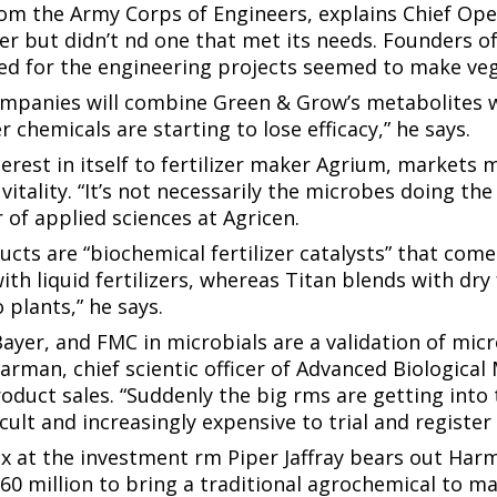
from the Army Corps of Engineers, explains Chief Op
zer but didn’t find one that met its needs. Founders 
​‍​ ​ ​ ​‌‌‍​‌‌‍​‌​ ‌​​ ‌​​ ​​‌‍‌​​ ‌‍​ ​‌‌‍​‍​ ​ ​‍‌‌​ ​‍​ ​‍​‍‌‌​ ‌‌‌​‌​​‍ ‍‌‍​ ‌‍‍​‌‍‍‌‌‍ ​‌‍‌​‌ ​‍‌‍‌‌‌‍ ‍​‍‌‌​ ‌‌‌​​‍‌‌ ‌‍‍ ‌‍‌‌‌ ‍‌​‍‌‌​ ​ ‌​‌​​‍‌‌​ ​ ‌​‌​​‍‌‌​ ​‍​ ​‍‌‍​‌​ ‌​​ ​‌‌‍‌‍‌‍​‍​ ‍‌​ ‍‌‌‍​‌​ ​‌​ ​‍‌‍‌​‌‍​‍​ ​​​‍‌‌​ ​‍​ ​‍​‍‌‌​ ‌‌‌​‌​​‍ ‍‌ ‌​‌‍‌‌‌ ‍​‌ ‌​​ ‌‍​‍‌‍​‌‌ ​ ‌‍‌‌‌‌‌‌‌ ​‍‌‍ ​​ ‌​‍‌‌​ ​‍‌​‌‍‌ ​ ‌ ‌​‌ ‌‌‌‍‌​‌‍‍‌‌‍ ​‍‌‍‌‍‍‌‌‍‌​​ ‌‌ ​​‌‍ ‌ ​ ‌ ‌​​‍ ‍‌ ​ ‌‍​‌​‍ ‍‌‍‌ ‌ ​‍‌‍ ‌ ‌ ‌‍‍‌‌‍ ‍‌‍‌ ​‍ ‌‌ ​​‌ ​‍‌‍ ‌‍‌‍‌‍‍‌‌ ‌​‌ ​ ​‍ ‌‌ ‌ ‌‍‍‌‌ ‌​‌‍‍​​‍ ‌‌‍ ‌‌‍‍‌‌‍​ ‌ ​‍‌‍ ‌‍​‍‌‍‌‌‌ ​ ​‍‌‍‌ ‌​‌ ‍‌‌ ​​‌‍‌‌​ ‌‌ ​​‌‍ ‌ ​ ‌ ‌​​‍‌‍‌ ​​‌‍​‌‌ ‌​‌‍‍​​ ‌‌‍​‍‌‍ ‌‍‌​‌ ‍‌​‍‌‌​ ‌‌‌​​‍‌‌ ‌‍‍ ‌‍‌‌‌ ‍‌​‍‌‌​ ​ ‌​‌​​‍‌‌​ ​ ‌​‌​​‍‌‌​ ​‍​ ​‍​ ​ ​ ​‌‌‍​‌‌‍​‌​ ‌​​ ‌​​ ​​‌‍‌​​ ‌‍​ ​‌‌‍​‍​ ​ ​‍‌‌​ ​‍​ ​‍​‍‌‌​ ‌‌‌​‌​​‍ ‍‌‍​ ‌‍‍​‌‍‍‌‌‍ ​‌‍‌​‌ ​‍‌‍‌‌‌‍ ‍​‍‌‌​ ‌‌‌​​‍‌‌ ‌‍‍ ‌‍‌‌‌ ‍‌​‍‌‌​ ​
ompanies will combine Green & Grow’s metabolites wit
‌‍‌‌‌ ‍‌​‍‌‌​ ​ ‌​‌​​‍‌‌​ ​ ‌​‌​​‍‌‌​ ​‍​ ​‍​ ​​​ ‌‌‌‍‌‌​ ‌‌​ ‍‌‌‍​ ‌‍‌‌‌‍‌‌​ ​ ‌‍​‍‌‍‌‌‌‍‌​​ ​​​‍‌‌​ ​‍​ ​‍​‍‌‌​ ‌‌‌​‌​​‍ ‍‌ ‌​‌‍‌‌‌ ‍​‌ ‌​​ ‌‍​‍‌‍​‌‌ ​ ‌‍‌‌‌‌‌‌‌ ​‍‌‍ ​​ ‌​‍‌‌​ ​‍‌​‌‍‌ ​ ‌ ‌​‌ ‌‌‌‍‌​‌‍‍‌‌‍ ​‍‌‍‌‍‍‌‌‍‌​​ ‌‌ ​​‌‍ ‌ ​ ‌ ‌​​‍ ‍‌ ​ ‌‍​‌​‍ ‍‌‍‌ ‌ ​‍‌‍ ‌ ‌ ‌‍‍‌‌‍ ‍‌‍‌ ​‍ ‌‌ ​​‌ ​‍‌‍ ‌‍‌‍‌‍‍‌‌ ‌​‌ ​ ​‍ ‌‌ ‌ ‌‍‍‌‌ ‌​‌‍‍​​‍ ‌‌‍ ‌‌‍‍‌‌‍​ ‌ ​‍‌‍ ‌‍​‍‌‍‌‌‌ ​ ​‍‌‍‌ ‌​‌ ‍‌‌ ​​‌‍‌‌​ ‌‌ ​​‌‍ ‌ ​ ‌ ‌​​‍‌‍‌ ​​‌‍​‌‌ ‌​‌‍‍​​ ‌‌‍​‍‌‍ ‌‍‌​‌ ‍‌​‍‌‌​ ‌‌‌​​‍‌‌ ‌‍‍ ‌‍‌‌‌ ‍‌​‍‌‌​ ​ ‌​‌​​‍‌‌​ ​ ‌​‌​​‍‌‌​ ​‍​ ​‍​ ‍‌‌‍‌​‌‍​‍‌‍​‌​ ​‍​ ‍​​ ‍​​ ​‍​ ‌‌​ ​ ​ ‍‌​ ‍​​‍‌‌​ ​‍​ ​‍​‍‌‌​ ‌‌‌​‌​​‍ ‍‌‍​ ‌‍‍​‌‍‍‌‌‍ ​‌‍‌​‌ ​‍‌‍‌‌‌‍ ‍​‍‌‌​ ‌‌‌​​‍‌‌ ‌‍‍ ‌‍‌‌‌ ‍‌​‍‌‌​ ​ ‌​‌​​‍‌‌​ ​ ‌​‌​​‍‌‌​ ​‍​ ​‍​ ​​​ ‌‌‌‍‌‌​ ‌‌​ ‍‌‌‍​ ‌‍‌‌‌‍‌‌​ ​ ‌‍​‍‌‍‌‌‌‍‌​​ ​​​‍‌‌​ ​‍​ ​‍​‍‌‌​ ‌‌‌​‌​​‍ ‍‌ ‌​‌‍‌‌‌ ‍​‌ ‌​​‍‌‍‌ ​​‌‍‌‌‌ ​‍‌ ​ ‌ ​​‌‍‌‌‌‍​ ‌ ‌​‌‍‍‌‌ ‌‍‌‍‌‌​ ‌‌ ​​‌ ‌‌‌‍​‍‌‍ ​‌‍‍‌‌ ​ ‌‍‍​‌‍‌‌‌‍‌​​‍​‍‌ ‌
terest in itself to fertilizer maker Agrium, markets 
vitality. “It’s not necessarily the microbes doing t
‌ ‌‌‌‍‌​‌‍‍‌‌‍ ​‍‌‍‌‍‍‌‌‍‌​​ ‌‌ ​​‌‍ ‌ ​ ‌ ‌​​‍ ‍‌ ​ ‌‍​‌​‍ ‍‌‍‌ ‌ ​‍‌‍ ‌ ‌ ‌‍‍‌‌‍ ‍‌‍‌ ​‍ ‌‌ ​​‌ ​‍‌‍ ‌‍‌‍‌‍‍‌‌ ‌​‌ ​ ​‍ ‌‌ ‌ ‌‍‍‌‌ ‌​‌‍‍​​‍ ‌‌‍ ‌‌‍‍‌‌‍​ ‌ ​‍‌‍ ‌‍​‍‌‍‌‌‌ ​ ​‍‌‍‌ ‌​‌ ‍‌‌ ​​‌‍‌‌​ ‌‌ ​​‌‍ ‌ ​ ‌ ‌​​‍‌‍‌ ​​‌‍​‌‌ ‌​‌‍‍​​ ‌‌‍​‍‌‍ ‌‍‌​‌ ‍‌​‍‌‌​ ‌‌‌​​‍‌‌ ‌‍‍ ‌‍‌‌‌ ‍‌​‍‌‌​ ​ ‌​‌​​‍‌‌​ ​ ‌​‌​​‍‌‌​ ​‍​ ​‍​ ​‌​ ‍‌‌‍‌​‌‍​ ​ ‍​​ ​‍​ ‌ ‌‍​‍‌‍​ ​ ‌‌​ ‌​​ ‌‍​‍‌‌​ ​‍​ ​‍​‍‌‌​ ‌‌‌​‌​​‍ ‍‌‍​ ‌‍‍​‌‍‍‌‌‍ ​‌‍‌​‌ ​‍‌‍‌‌‌‍ ‍​‍‌‌​ ‌‌‌​​‍‌‌ ‌‍‍ ‌‍‌‌‌ ‍‌​‍‌‌​ ​ ‌​‌​​‍‌‌​ ​ ‌​‌​​‍‌‌​ ​‍​ ​‍‌‍‌​​ ​‌‌‍​‍​ ​‍​ ​‌​ ​‍​ ‌ ​ ‍​​ ​‍‌‍​‌‌‍​‍​ ​‍​ ​​​‍‌‌​ ​‍​ ​‍​‍‌‌​ ‌‌‌​‌​​‍ ‍‌ ‌​‌‍‌‌‌ ‍​‌ ‌​​‍‌‍‌ ​​‌‍‌‌‌ ​‍‌ ​ ‌ ​​‌‍‌‌‌‍​ ‌ ‌​‌‍‍‌‌ ‌‍‌‍‌‌​ ‌‌ ​​‌ ‌‌‌‍​‍‌‍ ​‌‍‍‌‌ ​ ‌‍‍​‌‍‌‌‌‍‌​​‍​‍‌ ‌
cts are “biochemical fertilizer catalysts” that come
th liquid fertilizers, whereas Titan blends with dr
‌​‌‍‍​​ ‌‌‍​‍‌‍ ‌‍‌​‌ ‍‌​‍‌‌​ ‌‌‌​​‍‌‌ ‌‍‍ ‌‍‌‌‌ ‍‌​‍‌‌​ ​ ‌​‌​​‍‌‌​ ​ ‌​‌​​‍‌‌​ ​‍​ ​‍​ ‍​​ ‌‌​ ​​​ ‌‌​ ‌‍‌‍​‍‌‍‌‌‌‍‌‍​ ‌ ​ ‌ ​ ​‍​ ‍‌​‍‌‌​ ​‍​ ​‍​‍‌‌​ ‌‌‌​‌​​‍ ‍‌‍​ ‌‍‍​‌‍‍‌‌‍ ​‌‍‌​‌ ​‍‌‍‌‌‌‍ ‍​‍‌‌​ ‌‌‌​​‍‌‌ ‌‍‍ ‌‍‌‌‌ ‍‌​‍‌‌​ ​ ‌​‌​​‍‌‌​ ​ ‌​‌​​‍‌‌​ ​‍​ ​‍‌‍​‍​ ‍​‌‍‌‌​ ‍​‌‍​‌​ ‌‍​ ‌ ​ ​‍​ ‍‌​ ​​​ ‍​‌‍​‍​ ​​​‍‌‌​ ​‍​ ​‍​‍‌‌​ ‌‌‌​‌​​‍ ‍‌ ‌​‌‍‌‌‌ ‍​‌ ‌​​‍‌‍‌ ​​‌‍‌‌‌ ​‍‌ ​ ‌ ​​‌‍‌‌‌‍​ ‌ ‌​‌‍‍‌‌ ‌‍‌‍‌‌​ ‌‌ ​​‌ ‌‌‌‍​‍‌‍ ​‌‍‍‌‌ ​ ‌‍‍​‌‍‌‌‌‍‌​​‍​‍‌ ‌
ayer, and FMC in microbials are a validation of micr
man, chief scientific officer of Advanced Biological 
product sales. “Suddenly the big firms are getting in
​‌‍​‌‌ ‌​‌‍‍​​ ‌‌‍​‍‌‍ ‌‍‌​‌ ‍‌​‍‌‌​ ‌‌‌​​‍‌‌ ‌‍‍ ‌‍‌‌‌ ‍‌​‍‌‌​ ​ ‌​‌​​‍‌‌​ ​ ‌​‌​​‍‌‌​ ​‍​ ​‍​ ​‍‌‍​ ​ ‌‍​ ​‌‌‍‌​​ ​‍​ ​‌​ ‍‌​ ‌​‌‍​‌‌‍‌‌​ ‌‌​‍‌‌​ ​‍​ ​‍​‍‌‌​ ‌‌‌​‌​​‍ ‍‌‍​ ‌‍‍​‌‍‍‌‌‍ ​‌‍‌​‌ ​‍‌‍‌‌‌‍ ‍​‍‌‌​ ‌‌‌​​‍‌‌ ‌‍‍ ‌‍‌‌‌ ‍‌​‍‌‌​ ​ ‌​‌​​‍‌‌​ ​ ‌​‌​​‍‌‌​ ​‍​ ​‍‌‍​‌‌‍​‍​ ​ ‌‍‌​‌‍​ ​ ​‌‌‍​‍‌‍‌​​ ‌ ​ ‍​‌‍‌​‌‍​ ​ ​​​‍‌‌​ ​‍​ ​‍​‍‌‌​ ‌‌‌​‌​​‍ ‍‌ ‌​‌‍‌‌‌ ‍​‌ ‌​​ ‌‍​‍‌‍​‌‌ ​ ‌‍‌‌‌‌‌‌‌ ​‍‌‍ ​​ ‌​‍‌‌​ ​‍‌​‌‍‌ ​ ‌ ‌​‌ ‌‌‌‍‌​‌‍‍‌‌‍ ​‍‌‍‌‍‍‌‌‍‌​​ ‌‌ ​​‌‍ ‌ ​ ‌ ‌​​‍ ‍‌ ​ ‌‍​‌​‍ ‍‌‍‌ ‌ ​‍‌‍ ‌ ‌ ‌‍‍‌‌‍ ‍‌‍‌ ​‍ ‌‌ ​​‌ ​‍‌‍ ‌‍‌‍‌‍‍‌‌ ‌​‌ ​ ​‍ ‌‌ ‌ ‌‍‍‌‌ ‌​‌‍‍​​‍ ‌‌‍ ‌‌‍‍‌‌‍​ ‌ ​‍‌‍ ‌‍​‍‌‍‌‌‌ ​ ​‍‌‍‌ ‌​‌ ‍‌‌ ​​‌‍‌‌​ ‌‌ ​​‌‍ ‌ ​ ‌ ‌​​‍‌‍‌ ​​‌‍​‌‌ ‌​‌‍‍​​ ‌‌‍​‍‌‍ ‌‍‌​‌ ‍‌​‍‌‌​ ‌‌‌​​‍‌‌ ‌‍‍ ‌‍‌‌‌ ‍‌​‍‌‌​
 at the investment firm Piper Jaffray bears out Harm
60 million to bring a traditional agrochemical to ma