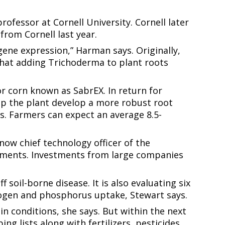
rofessor at Cornell University. Cornell later
‌ ‌‍‍ ‌‍‌‌‌ ‍‌​‍‌‌​ ​ ‌​‌​​‍‌‌​ ​ ‌​‌​​‍‌‌​ ​‍​ ​‍​ ​‍‌‍​‍​ ‍​​ ​ ​ ‌​‌‍‌​​ ​‌​ ‌‍​ ‌ ‌‍‌‌​ ‌ ​ ‍‌​‍‌‌​ ​‍​ ​‍​‍‌‌​ ‌‌‌​‌​​‍ ‍‌‍​ ‌‍‍​‌‍‍‌‌‍ ​‌‍‌​‌ ​‍‌‍‌‌‌‍ ‍​‍‌‌​ ‌‌‌​​‍‌‌ ‌‍‍ ‌‍‌‌‌ ‍‌​‍‌‌​ ​ ‌​‌​​‍‌‌​ ​ ‌​‌​​‍‌‌​ ​‍​ ​‍​ ‍​​ ​‌​ ‌‌​ ‍‌‌‍‌​‌‍​‌‌‍‌‍‌‍​‍​ ​‍​ ‌‌​ ‌​​ ​ ​ ‌​​‍‌‌​ ​‍​ ​‍​‍‌‌​ ‌‌‌​‌​​‍ ‍‌ ‌​‌‍‌‌‌ ‍​‌ ‌​​‍‌‍‌ ​​‌‍‌‌‌ ​‍‌ ​ ‌ ​​‌‍‌‌‌‍​ ‌ ‌​‌‍‍‌‌ ‌‍‌‍‌‌​ ‌‌ ​​‌ ‌‌‌‍​‍‌‍ ​‌‍‍‌‌ ​ ‌‍‍​‌‍‌‌‌‍‌​​‍​‍‌ ‌
ene expression,” Harman says. Originally,
​ ‌​‌​​‍‌‌​ ​ ‌​‌​​‍‌‌​ ​‍​ ​‍​ ​‍‌‍​‌‌‍​ ​ ‌​​ ‌ ‌‍​‍​ ​‌​ ​ ‌‍​‌​ ​ ​ ‍‌​ ​​​ ​‍​‍‌‌​ ​‍​ ​‍​‍‌‌​ ‌‌‌​‌​​‍ ‍‌ ‌​‌‍‌‌‌ ‍​‌ ‌​​‍‌‍‌ ​​‌‍‌‌‌ ​‍‌ ​ ‌ ​​‌‍‌‌‌‍​ ‌ ‌​‌‍‍‌‌ ‌‍‌‍‌‌​ ‌‌ ​​‌ ‌‌‌‍​‍‌‍ ​‌‍‍‌‌ ​ ‌‍‍​‌‍‌‌‌‍‌​​‍​‍‌ ‌
Trichoderma​​​​‌ ‍ ​‍​‍‌‍ ‌ ​‍‌‍‍‌‌‍‌ ‌‍‍‌‌‍ ‍​‍​‍​ ‍‍​‍​‍‌ ​ ‌‍​‌‌‍ ‍‌‍‍‌‌ ‌​‌ ‍‌​‍ ‍‌‍‍‌‌‍ ​‍​‍​‍ ​​‍​‍‌‍‍​‌ ​‍‌‍‌‌‌‍‌‍​‍​‍​ ‍‍​‍​‍​‍ ‌ ​ ‌ ‌​‌ ‌‌‌‍‌​‌‍‍‌‌‍ ​‍ ‌‍‍‌‌‍ ‍‌ ‌​‌‍‌‌‌‍ ‍‌ ‌​​‍ ‌‍‌‌‌‍‌​‌‍‍‌‌ ‌​​‍ ‌‍ ‌‌‍ ‌‍‌​‌‍‌‌​ ‌‌ ​​‌ ​‍‌‍‌‌‌ ​ ‌‍‌‌‌‍ ‍‌ ‌​‌‍​‌‌ ‌​‌‍‍‌‌‍ ‌‍ ‍​ ‍ ‌‍‍‌‌‍‌​​ ‌‌ ​​‌‍ ‌ ​ ‌ ‌​​‍ ‍‌ ​ ‌‍​‌​‍ ‍‌‍‌ ‌ ​‍‌‍ ‌ ‌ ‌‍‍‌‌‍ ‍‌‍‌ ​‍ ‌‌ ​​‌ ​‍‌‍ ‌‍‌‍‌‍‍‌‌ ‌​‌ ​ ​‍ ‌‌ ‌ ‌‍‍‌‌ ‌​‌‍‍​​‍ ‌‌‍ ‌‌‍‍‌‌‍​ ‌ ​‍‌‍ ‌‍​‍‌‍‌‌‌ ​ ​ ‍ ‌ ‌​‌ ‍‌‌ ​​‌‍‌‌​ ‌‌ ​​‌‍ ‌ ​ ‌ ‌​​ ‍ ‌ ​​‌‍​‌‌ ‌​‌‍‍​​ ‌‌‍​‍‌‍ ‌‍‌​‌ ‍‌​‍‌‌​ ‌‌‌​​‍‌‌ ‌‍‍ ‌‍‌‌‌ ‍‌​‍‌‌​ ​ ‌​‌​​‍‌‌​ ​ ‌​‌​​‍‌‌​ ​‍​ ​‍‌‍​‌‌‍​‍​ ​‍​ ​‌‌‍‌‍​ ​‌​ ​‍​ ​‍​ ‌​​ ‍‌‌‍​‌​ ​‌​‍‌‌​ ​‍​ ​‍​‍‌‌​ ‌‌‌​‌​​‍ ‍‌‍​ ‌‍‍​‌‍‍‌‌‍ ​‌‍‌​‌ ​‍‌‍‌‌‌‍ ‍​‍‌‌​ ‌‌‌​​‍‌‌ ‌‍‍ ‌‍‌‌‌ ‍‌​‍‌‌​ ​ ‌​‌​​‍‌‌​ ​ ‌​‌​​‍‌‌​ ​‍​ ​‍​ ​‍‌‍​‌‌‍​ ​ ‌​​ ‌ ‌‍​‍​ ​‌​ ​ ‌‍​‌​ ​ ​ ‍‌​ ​​​ ​ ​‍‌‌​ ​‍​ ​‍​‍‌‌​ ‌‌‌​‌​​‍ ‍‌ ‌​‌‍‌‌‌ ‍​‌ ‌​​ ‌‍​‍‌‍​‌‌ ​ ‌‍‌‌‌‌‌‌‌ ​‍‌‍ ​​ ‌​‍‌‌​ ​‍‌​‌‍‌ ​ ‌ ‌​‌ ‌‌‌‍‌​‌‍‍‌‌‍ ​‍‌‍‌‍‍‌‌‍‌​​ ‌‌ ​​‌‍ ‌ ​ ‌ ‌​​‍ ‍‌ ​ ‌‍​‌​‍ ‍‌‍‌ ‌ ​‍‌‍ ‌ ‌ ‌‍‍‌‌‍ ‍‌‍‌ ​‍ ‌‌ ​​‌ ​‍‌‍ ‌‍‌‍‌‍‍‌‌ ‌​‌ ​ ​‍ ‌‌ ‌ ‌‍‍‌‌ ‌​‌‍‍​​‍ ‌‌‍ ‌‌‍‍‌‌‍​ ‌ ​‍‌‍ ‌‍​‍‌‍‌‌‌ ​ ​‍‌‍‌ ‌​‌ ‍‌‌ ​​‌‍‌‌​ ‌‌ ​​‌‍ ‌ ​ ‌ ‌​​‍‌‍‌ ​​‌‍​‌‌ ‌​‌‍‍​​ ‌‌‍​‍‌‍ ‌‍‌​‌ ‍‌​‍‌‌​ ‌‌‌​​‍‌‌ ‌‍‍ ‌‍‌‌‌ ‍‌​‍‌‌​ ​ ‌​‌​​‍‌‌​ ​ ‌​‌​​‍‌‌​ ​‍​ ​‍‌‍​‌‌‍​‍​ ​‍​ ​‌‌‍‌‍​ ​‌​ ​‍​ ​‍​ ‌​​ ‍‌‌‍​‌​ ​‌​‍‌‌​ ​‍​ ​‍​‍‌‌​ ‌‌‌​‌​​‍ ‍‌‍​ ‌‍‍​‌‍‍‌‌‍ ​‌‍‌​‌ ​‍‌‍‌‌‌‍ ‍​‍‌‌​ ‌‌‌​​‍‌‌ ‌‍‍ ‌‍‌‌‌ ‍‌​‍‌‌​ ​ ‌​‌​​‍‌‌​ ​ ‌​‌​​‍‌‌​ ​‍​ ​‍​ ​‍‌‍​‌‌‍​ ​ ‌​​ ‌ ‌‍​‍​ ​‌​ ​ ‌‍​‌​ ​ ​ ‍‌​ ​​​ ​ ​‍‌‌​ ​‍​ ​‍​‍‌‌​ ‌‌‌​‌​​‍ ‍‌ ‌​‌‍‌‌‌ ‍​‌ ‌​​‍‌‍‌ ​​‌‍‌‌‌ ​‍‌ ​ ‌ ​​‌‍‌‌‌‍​ ‌ ‌​‌‍‍‌‌ ‌‍‌‍‌‌​ ‌‌ ​​‌ ‌‌‌‍​‍‌‍ ​‌‍‍‌‌ ​ ‌‍‍​‌‍‌‌‌‍‌​​‍​‍‌ ‌
to plant roots
r corn known as SabrEX. In return for
lp the plant develop a more robust root
s. Farmers can expect an average 8.5-
now chief technology officer of the
atments. Investments from large companies
soil-borne disease. It is also evaluating six
‌‌‍​ ‌ ​‍‌‍ ‌‍​‍‌‍‌‌‌ ​ ​‍‌‍‌ ‌​‌ ‍‌‌ ​​‌‍‌‌​ ‌‌ ​​‌‍ ‌ ​ ‌ ‌​​‍‌‍‌ ​​‌‍​‌‌ ‌​‌‍‍​​ ‌‌‍​‍‌‍ ‌‍‌​‌ ‍‌​‍‌‌​ ‌‌‌​​‍‌‌ ‌‍‍ ‌‍‌‌‌ ‍‌​‍‌‌​ ​ ‌​‌​​‍‌‌​ ​ ‌​‌​​‍‌‌​ ​‍​ ​‍‌‍​‍‌‍‌​​ ‌ ​ ‍‌‌‍‌​‌‍​ ​ ‌​​ ‌ ​ ​‍‌‍​‌​ ​‌​ ​‍​‍‌‌​ ​‍​ ​‍​‍‌‌​ ‌‌‌​‌​​‍ ‍‌‍​ ‌‍‍​‌‍‍‌‌‍ ​‌‍‌​‌ ​‍‌‍‌‌‌‍ ‍​‍‌‌​ ‌‌‌​​‍‌‌ ‌‍‍ ‌‍‌‌‌ ‍‌​‍‌‌​ ​ ‌​‌​​‍‌‌​ ​ ‌​‌​​‍‌‌​ ​‍​ ​‍​ ​‍​ ​‍‌‍​‌​ ​‌‌‍‌‌​ ‌‌​ ​ ‌‍‌​‌‍​ ​ ‌‍‌‍‌‍​ ​ ​ ​​​‍‌‌​ ​‍​ ​‍​‍‌‌​ ‌‌‌​‌​​‍ ‍‌ ‌​‌‍‌‌‌ ‍​‌ ‌​​‍‌‍‌ ​​‌‍‌‌‌ ​‍‌ ​ ‌ ​​‌‍‌‌‌‍​ ‌ ‌​‌‍‍‌‌ ‌‍‌‍‌‌​ ‌‌ ​​‌ ‌‌‌‍​‍‌‍ ​‌‍‍‌‌ ​ ‌‍‍​‌‍‌‌‌‍‌​​‍​‍‌ ‌
ain conditions, she says. But within the next
ng lists along with fertilizers, pesticides,