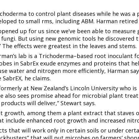
‌‍‌‍‍‌‌ ‌​‌ ​ ​‍ ‌‌ ‌ ‌‍‍‌‌ ‌​‌‍‍​​‍ ‌‌‍ ‌‌‍‍‌‌‍​ ‌ ​‍‌‍ ‌‍​‍‌‍‌‌‌ ​ ​ ‍ ‌ ‌​‌ ‍‌‌ ​​‌‍‌‌​ ‌‌ ​​‌‍ ‌ ​ ‌ ‌​​ ‍ ‌ ​​‌‍​‌‌ ‌​‌‍‍​​ ‌‌‍​‍‌‍ ‌‍‌​‌ ‍‌​‍‌‌​ ‌‌‌​​‍‌‌ ‌‍‍ ‌‍‌‌‌ ‍‌​‍‌‌​ ​ ‌​‌​​‍‌‌​ ​ ‌​‌​​‍‌‌​ ​‍​ ​‍​ ​‍‌‍​‍​ ‍​​ ​ ​ ‌​‌‍‌​​ ​‌​ ‌‍​ ‌ ‌‍‌‌​ ‌ ​ ‍‌​‍‌‌​ ​‍​ ​‍​‍‌‌​ ‌‌‌​‌​​‍ ‍‌‍​ ‌‍‍​‌‍‍‌‌‍ ​‌‍‌​‌ ​‍‌‍‌‌‌‍ ‍​‍‌‌​ ‌‌‌​​‍‌‌ ‌‍‍ ‌‍‌‌‌ ‍‌​‍‌‌​ ​ ‌​‌​​‍‌‌​ ​ ‌​‌​​‍‌‌​ ​‍​ ​‍​ ‍​​ ​‌​ ‌‌​ ‍‌‌‍‌​‌‍​‌‌‍‌‍‌‍​‍​ ​‍​ ‌‌​ ‌​​ ​ ​ ​‌​‍‌‌​ ​‍​ ​‍​‍‌‌​ ‌‌‌​‌​​‍ ‍‌ ‌​‌‍‌‌‌ ‍​‌ ‌​​ ‌‍​‍‌‍​‌‌ ​ ‌‍‌‌‌‌‌‌‌ ​‍‌‍ ​​ ‌​‍‌‌​ ​‍‌​‌‍‌ ​ ‌ ‌​‌ ‌‌‌‍‌​‌‍‍‌‌‍ ​‍‌‍‌‍‍‌‌‍‌​​ ‌‌ ​​‌‍ ‌ ​ ‌ ‌​​‍ ‍‌ ​ ‌‍​‌​‍ ‍‌‍‌ ‌ ​‍‌‍ ‌ ‌ ‌‍‍‌‌‍ ‍‌‍‌ ​‍ ‌‌ ​​‌ ​‍‌‍ ‌‍‌‍‌‍‍‌‌ ‌​‌ ​ ​‍ ‌‌ ‌ ‌‍‍‌‌ ‌​‌‍‍​​‍ ‌‌‍ ‌‌‍‍‌‌‍​ ‌ ​‍‌‍ ‌‍​‍‌‍‌‌‌ ​ ​‍‌‍‌ ‌​‌ ‍‌‌ ​​‌‍‌‌​ ‌‌ ​​‌‍ ‌ ​ ‌ ‌​​‍‌‍‌ ​​‌‍​‌‌ ‌​‌‍‍​​ ‌‌‍​‍‌‍ ‌‍‌​‌ ‍‌​‍‌‌​ ‌‌‌​​‍‌‌ ‌‍‍ ‌‍‌‌‌ ‍‌​‍‌‌​ ​ ‌​‌​​‍‌‌​ ​ ‌​‌​​‍‌‌​ ​‍​ ​‍​ ​‍‌‍​‍​ ‍​​ ​ ​ ‌​‌‍‌​​ ​‌​ ‌‍​ ‌ ‌‍‌‌​ ‌ ​ ‍‌​‍‌‌​ ​‍​ ​‍​‍‌‌​ ‌‌‌​‌​​‍ ‍‌‍​ ‌‍‍​‌‍‍‌‌‍ ​‌‍‌​‌ ​‍‌‍‌‌‌‍ ‍​‍‌‌​ ‌‌‌​​‍‌‌ ‌‍‍ ‌‍‌‌‌ ‍‌​‍‌‌​ ​ ‌​‌​​‍‌‌​ ​ ‌​‌​​‍‌‌​ ​‍​ ​‍​ ‍​​ ​‌​ ‌‌​ ‍‌‌‍‌​‌‍​‌‌‍‌‍‌‍​‍​ ​‍​ ‌‌​ ‌​​ ​ ​ ​‌​‍‌‌​ ​‍​ ​‍​‍‌‌​ ‌‌‌​‌​​‍ ‍‌ ‌​‌‍‌‌‌ ‍​‌ ‌​​‍‌‍‌ ​​‌‍‌‌‌ ​‍‌ ​ ‌ ​​‌‍‌‌‌‍​ ‌ ‌​‌‍‍‌‌ ‌‍‌‍‌‌​ ‌‌ ​​‌ ‌‌‌‍​‍‌‍ ​‌‍‍‌‌ ​ ‌‍‍​‌‍‌‌‌‍‌​​‍​‍‌ ‌
to control plant diseases while he was a p
‍‌‌ ‌​​‍ ‌‍ ‌‌‍ ‌‍‌​‌‍‌‌​ ‌‌ ​​‌ ​‍‌‍‌‌‌ ​ ‌‍‌‌‌‍ ‍‌ ‌​‌‍​‌‌ ‌​‌‍‍‌‌‍ ‌‍ ‍​ ‍ ‌‍‍‌‌‍‌​​ ‌‌ ​​‌‍ ‌ ​ ‌ ‌​​‍ ‍‌ ​ ‌‍​‌​‍ ‍‌‍‌ ‌ ​‍‌‍ ‌ ‌ ‌‍‍‌‌‍ ‍‌‍‌ ​‍ ‌‌ ​​‌ ​‍‌‍ ‌‍‌‍‌‍‍‌‌ ‌​‌ ​ ​‍ ‌‌ ‌ ‌‍‍‌‌ ‌​‌‍‍​​‍ ‌‌‍ ‌‌‍‍‌‌‍​ ‌ ​‍‌‍ ‌‍​‍‌‍‌‌‌ ​ ​ ‍ ‌ ‌​‌ ‍‌‌ ​​‌‍‌‌​ ‌‌ ​​‌‍ ‌ ​ ‌ ‌​​ ‍ ‌ ​​‌‍​‌‌ ‌​‌‍‍​​ ‌‌‍​‍‌‍ ‌‍‌​‌ ‍‌​‍‌‌​ ‌‌‌​​‍‌‌ ‌‍‍ ‌‍‌‌‌ ‍‌​‍‌‌​ ​ ‌​‌​​‍‌‌​ ​ ‌​‌​​‍‌‌​ ​‍​ ​‍​ ​‍‌‍​‍​ ‍​​ ​ ​ ‌​‌‍‌​​ ​‌​ ‌‍​ ‌ ‌‍‌‌​ ‌ ​ ‍‌​‍‌‌​ ​‍​ ​‍​‍‌‌​ ‌‌‌​‌​​‍ ‍‌‍​ ‌‍‍​‌‍‍‌‌‍ ​‌‍‌​‌ ​‍‌‍‌‌‌‍ ‍​‍‌‌​ ‌‌‌​​‍‌‌ ‌‍‍ ‌‍‌‌‌ ‍‌​‍‌‌​ ​ ‌​‌​​‍‌‌​ ​ ‌​‌​​‍‌‌​ ​‍​ ​‍​ ‍​​ ​‌​ ‌‌​ ‍‌‌‍‌​‌‍​‌‌‍‌‍‌‍​‍​ ​‍​ ‌‌​ ‌​​ ​ ​ ‌​​‍‌‌​ ​‍​ ​‍​‍‌‌​ ‌‌‌​‌​​‍ ‍‌ ‌​‌‍‌‌‌ ‍​‌ ‌​​ ‌‍​‍‌‍​‌‌ ​ ‌‍‌‌‌‌‌‌‌ ​‍‌‍ ​​ ‌​‍‌‌​ ​‍‌​‌‍‌ ​ ‌ ‌​‌ ‌‌‌‍‌​‌‍‍‌‌‍ ​‍‌‍‌‍‍‌‌‍‌​​ ‌‌ ​​‌‍ ‌ ​ ‌ ‌​​‍ ‍‌ ​ ‌‍​‌​‍ ‍‌‍‌ ‌ ​‍‌‍ ‌ ‌ ‌‍‍‌‌‍ ‍‌‍‌ ​‍ ‌‌ ​​‌ ​‍‌‍ ‌‍‌‍‌‍‍‌‌ ‌​‌ ​ ​‍ ‌‌ ‌ ‌‍‍‌‌ ‌​‌‍‍​​‍ ‌‌‍ ‌‌‍‍‌‌‍​ ‌ ​‍‌‍ ‌‍​‍‌‍‌‌‌ ​ ​‍‌‍‌ ‌​‌ ‍‌‌ ​​‌‍‌‌​ ‌‌ ​​‌‍ ‌ ​ ‌ ‌​​‍‌‍‌ ​​‌‍​‌‌ ‌​‌‍‍​​ ‌‌‍​‍‌‍ ‌‍‌​‌ ‍‌​‍‌‌​ ‌‌‌​​‍‌
opened up for us since we’ve been able to measure g
‌‍‌ ‌ ​‍‌‍ ‌ ‌ ‌‍‍‌‌‍ ‍‌‍‌ ​‍ ‌‌ ​​‌ ​‍‌‍ ‌‍‌‍‌‍‍‌‌ ‌​‌ ​ ​‍ ‌‌ ‌ ‌‍‍‌‌ ‌​‌‍‍​​‍ ‌‌‍ ‌‌‍‍‌‌‍​ ‌ ​‍‌‍ ‌‍​‍‌‍‌‌‌ ​ ​ ‍ ‌ ‌​‌ ‍‌‌ ​​‌‍‌‌​ ‌‌ ​​‌‍ ‌ ​ ‌ ‌​​ ‍ ‌ ​​‌‍​‌‌ ‌​‌‍‍​​ ‌‌‍​‍‌‍ ‌‍‌​‌ ‍‌​‍‌‌​ ‌‌‌​​‍‌‌ ‌‍‍ ‌‍‌‌‌ ‍‌​‍‌‌​ ​ ‌​‌​​‍‌‌​ ​ ‌​‌​​‍‌‌​ ​‍​ ​‍‌‍​‌‌‍​‍​ ​‍​ ​‌‌‍‌‍​ ​‌​ ​‍​ ​‍​ ‌​​ ‍‌‌‍​‌​ ​‌​‍‌‌​ ​‍​ ​‍​‍‌‌​ ‌‌‌​‌​​‍ ‍‌‍​ ‌‍‍​‌‍‍‌‌‍ ​‌‍‌​‌ ​‍‌‍‌‌‌‍ ‍​‍‌‌​ ‌‌‌​​‍‌‌ ‌‍‍ ‌‍‌‌‌ ‍‌​‍‌‌​ ​ ‌​‌​​‍‌‌​ ​ ‌​‌​​‍‌‌​ ​‍​ ​‍​ ​‍‌‍​‌‌‍​ ​ ‌​​ ‌ ‌‍​‍​ ​‌​ ​ ‌‍​‌​ ​ ​ ‍‌​ ​​​ ​‍​‍‌‌​ ​‍​ ​‍​‍‌‌​ ‌‌‌​‌​​‍ ‍‌ ‌​‌‍‌‌‌ ‍​‌ ‌​​ ‌‍​‍‌‍​‌‌ ​ ‌‍‌‌‌‌‌‌‌ ​‍‌‍ ​​ ‌​‍‌‌​ ​‍‌​‌‍‌ ​ ‌ ‌​‌ ‌‌‌‍‌​‌‍‍‌‌‍ ​‍‌‍‌‍‍‌‌‍‌​​ ‌‌ ​​‌‍ ‌ ​ ‌ ‌​​‍ ‍‌ ​ ‌‍​‌​‍ ‍‌‍‌ ‌ ​‍‌‍ ‌ ‌ ‌‍‍‌‌‍ ‍‌‍‌ ​‍ ‌‌ ​​‌ ​‍‌‍ ‌‍‌‍‌‍‍‌‌ ‌​‌ ​ ​‍ ‌‌ ‌ ‌‍‍‌‌ ‌​‌‍‍​​‍ ‌‌‍ ‌‌‍‍‌‌‍​ ‌ ​‍‌‍ ‌‍​‍‌‍‌‌‌ ​ ​‍‌‍‌ ‌​‌ ‍‌‌ ​​‌‍‌‌​ ‌‌ ​​‌‍ ‌ ​ ‌ ‌​​‍‌‍‌ ​​‌‍​‌‌ ‌​‌‍‍​​ ‌‌‍​‍‌‍ ‌‍‌​‌ ‍‌​‍‌‌​ ‌‌‌​​‍‌‌ ‌‍‍ ‌‍‌‌‌ ‍‌​‍‌‌​ ​ ‌​‌​​‍‌‌​ ​ ‌​‌​​‍‌‌​ ​‍​ ​‍‌‍​‌‌‍​‍​ ​‍​ ​‌‌‍‌‍​ ​‌​ ​‍​ ​‍​ ‌​​ ‍‌‌‍​‌​ ​‌​‍‌‌​ ​‍​ ​‍​‍‌‌​ ‌‌‌​‌​​‍ ‍‌‍​ ‌‍‍​‌‍‍‌‌‍ ​‌‍‌​‌ ​‍‌‍‌‌‌‍ ‍​‍‌‌​ ‌‌‌​​‍‌‌ ‌‍‍ ‌‍‌‌‌ ‍‌​‍‌‌​ 
​ ‌‌‌​​‍‌‌ ‌‍‍ ‌‍‌‌‌ ‍‌​‍‌‌​ ​ ‌​‌​​‍‌‌​ ​ ‌​‌​​‍‌‌​ ​‍​ ​‍​ ​‍‌‍​‌‌‍​ ​ ‌​​ ‌ ‌‍​‍​ ​‌​ ​ ‌‍​‌​ ​ ​ ‍‌​ ​​​ ‌​​‍‌‌​ ​‍​ ​‍​‍‌‌​ ‌‌‌​‌​​‍ ‍‌ ‌​‌‍‌‌‌ ‍​‌ ‌​​ ‌‍​‍‌‍​‌‌ ​ ‌‍‌‌‌‌‌‌‌ ​‍‌‍ ​​ ‌​‍‌‌​ ​‍‌​‌‍‌ ​ ‌ ‌​‌ ‌‌‌‍‌​‌‍‍‌‌‍ ​‍‌‍‌‍‍‌‌‍‌​​ ‌‌ ​​‌‍ ‌ ​ ‌ ‌​​‍ ‍‌ ​ ‌‍​‌​‍ ‍‌‍‌ ‌ ​‍‌‍ ‌ ‌ ‌‍‍‌‌‍ ‍‌‍‌ ​‍ ‌‌ ​​‌ ​‍‌‍ ‌‍‌‍‌‍‍‌‌ ‌​‌ ​ ​‍ ‌‌ ‌ ‌‍‍‌‌ ‌​‌‍‍​​‍ ‌‌‍ ‌‌‍‍‌‌‍​ ‌ ​‍‌‍ ‌‍​‍‌‍‌‌‌ ​ ​‍‌‍‌ ‌​‌ ‍‌‌ ​​‌‍‌‌​ ‌‌ ​​‌‍ ‌ ​ ‌ ‌​​‍‌‍‌ ​​‌‍​‌‌ ‌​‌‍‍​​ ‌‌‍​‍‌‍ ‌‍‌​‌ ‍‌​‍‌‌​ ‌‌‌​​‍‌‌ ‌‍‍ ‌‍‌‌‌ ‍‌​‍‌‌​ ​ ‌​‌​​‍‌‌​ ​ ‌​‌​​‍‌‌​ ​‍​ ​‍‌‍​‌‌‍​‍​ ​‍​ ​‌‌‍‌‍​ ​‌​ ​‍​ ​‍​ ‌​​ ‍‌‌‍​‌​ ​‌​‍‌‌​ ​‍​ ​‍​‍‌‌​ ‌‌‌​‌​​‍ ‍‌‍​ ‌‍‍​‌‍‍‌‌‍ ​‌‍‌​‌ ​‍‌‍‌‌‌‍ ‍​‍‌‌​ ‌‌‌​​‍‌‌ ‌‍‍ ‌‍‌‌‌ ‍‌​‍‌‌​ ​ ‌​‌​​‍‌‌​ ​ ‌​‌​​‍‌‌​ ​‍​ ​‍​ ​‍‌‍​‌‌‍​ ​ ‌​​ ‌ ‌‍​‍​ ​‌​ ​ ‌‍​‌​ ​ ​ ‍‌​ ​​​ ‌​​‍‌‌​ ​‍​ ​‍​‍‌‌​ ‌‌‌​‌​​‍ ‍‌ ‌​‌‍‌‌‌ ‍​‌ ‌​​‍‌‍‌ ​​‌‍‌‌‌ ​‍‌ ​ ‌ ​​‌‍‌‌‌‍​ ‌ ‌​‌‍‍‌‌ ‌‍‌‍‌‌​ ‌‌ ​​‌ ‌‌‌‍​‍‌‍ ​‌‍‍‌‌ ​ ‌‍‍​‌‍‌‌‌‍‌​​‍​‍‌ ‌
‍‌‍‌ ‌ ​‍‌‍ ‌ ‌ ‌‍‍‌‌‍ ‍‌‍‌ ​‍ ‌‌ ​​‌ ​‍‌‍ ‌‍‌‍‌‍‍‌‌ ‌​‌ ​ ​‍ ‌‌ ‌ ‌‍‍‌‌ ‌​‌‍‍​​‍ ‌‌‍ ‌‌‍‍‌‌‍​ ‌ ​‍‌‍ ‌‍​‍‌‍‌‌‌ ​ ​‍‌‍‌ ‌​‌ ‍‌‌ ​​‌‍‌‌​ ‌‌ ​​‌‍ ‌ ​ ‌ ‌​​‍‌‍‌ ​​‌‍​‌‌ ‌​‌‍‍​​ ‌‌‍​‍‌‍ ‌‍‌​‌ ‍‌​‍‌‌​ ‌‌‌​​‍‌‌ ‌‍‍ ‌‍‌‌‌ ‍‌​‍‌‌​ ​ ‌​‌​​‍‌‌​ ​ ‌​‌​​‍‌‌​ ​‍​ ​‍​ ‌‌‌‍​‍‌‍‌​‌‍​‌​ ‍​​ ‌​​ ‌‍​ ‌‌‌‍​ ​ ‍‌​ ​ ​ ‍‌​‍‌‌​ ​‍​ ​‍​‍‌‌​ ‌‌‌​‌​​‍ ‍‌‍​ ‌‍‍​‌‍‍‌‌‍ ​‌‍‌​‌ ​‍‌‍‌‌‌‍ ‍​‍‌‌​ ‌‌‌​​‍‌‌ ‌‍‍ ‌‍‌‌‌ ‍‌​‍‌‌​ ​ ‌​‌​​‍‌‌​ ​ ‌​‌​​‍‌‌​ ​‍​ ​‍​ ‌‍​ ‌​‌‍‌‍‌‍‌‍‌‍​‍​ ​‌​ ‍‌​ ‍​​ ​‌​ ​‍​ ‍‌​ ​ ​ ​‌​‍‌‌​ ​‍​ ​‍​‍‌‌​ ‌‌‌​‌​​‍ ‍‌ ‌​‌‍‌‌‌ ‍​‌ ‌​​‍‌‍‌ ​​‌‍‌‌‌ ​‍‌ ​ ‌ ​​‌‍‌‌‌‍​ ‌ ‌​‌‍‍‌‌ ‌‍‌‍‌‌​ ‌‌ ​​‌ ‌‌‌‍​‍‌‍ ​‌‍‍‌‌ ​ ‌‍‍​‌‍‌‌‌‍‌​​‍​‍‌ ‌
Trichoderma​​​​‌ ‍ ​‍​‍‌‍ ‌ ​‍‌‍‍‌‌‍‌ ‌‍‍‌‌‍ ‍​‍​‍​ ‍‍​‍​‍‌ ​ ‌‍​‌‌‍ ‍‌‍‍‌‌ ‌​‌ ‍‌​‍ ‍‌‍‍‌‌‍ ​‍​‍​‍ ​​‍​‍‌‍‍​‌ ​‍‌‍‌‌‌‍‌‍​‍​‍​ ‍‍​‍​‍​‍ ‌ ​ ‌ ‌​‌ ‌‌‌‍‌​‌‍‍‌‌‍ ​‍ ‌‍‍‌‌‍ ‍‌ ‌​‌‍‌‌‌‍ ‍‌ ‌​​‍ ‌‍‌‌‌‍‌​‌‍‍‌‌ ‌​​‍ ‌‍ ‌‌‍ ‌‍‌​‌‍‌‌​ ‌‌ ​​‌ ​‍‌‍‌‌‌ ​ ‌‍‌‌‌‍ ‍‌ ‌​‌‍​‌‌ ‌​‌‍‍‌‌‍ ‌‍ ‍​ ‍ ‌‍‍‌‌‍‌​​ ‌‌ ​​‌‍ ‌ ​ ‌ ‌​​‍ ‍‌ ​ ‌‍​‌​‍ ‍‌‍‌ ‌ ​‍‌‍ ‌ ‌ ‌‍‍‌‌‍ ‍‌‍‌ ​‍ ‌‌ ​​‌ ​‍‌‍ ‌‍‌‍‌‍‍‌‌ ‌​‌ ​ ​‍ ‌‌ ‌ ‌‍‍‌‌ ‌​‌‍‍​​‍ ‌‌‍ ‌‌‍‍‌‌‍​ ‌ ​‍‌‍ ‌‍​‍‌‍‌‌‌ ​ ​ ‍ ‌ ‌​‌ ‍‌‌ ​​‌‍‌‌​ ‌‌ ​​‌‍ ‌ ​ ‌ ‌​​ ‍ ‌ ​​‌‍​‌‌ ‌​‌‍‍​​ ‌‌‍​‍‌‍ ‌‍‌​‌ ‍‌​‍‌‌​ ‌‌‌​​‍‌‌ ‌‍‍ ‌‍‌‌‌ ‍‌​‍‌‌​ ​ ‌​‌​​‍‌‌​ ​ ‌​‌​​‍‌‌​ ​‍​ ​‍​ ‌‌‌‍​‍‌‍‌​‌‍​‌​ ‍​​ ‌​​ ‌‍​ ‌‌‌‍​ ​ ‍‌​ ​ ​ ‍‌​‍‌‌​ ​‍​ ​‍​‍‌‌​ ‌‌‌​‌​​‍ ‍‌‍​ ‌‍‍​‌‍‍‌‌‍ ​‌‍‌​‌ ​‍‌‍‌‌‌‍ ‍​‍‌‌​ ‌‌‌​​‍‌‌ ‌‍‍ ‌‍‌‌‌ ‍‌​‍‌‌​ ​ ‌​‌​​‍‌‌​ ​ ‌​‌​​‍‌‌​ ​‍​ ​‍​ ‌‍​ ‌​‌‍‌‍‌‍‌‍‌‍​‍​ ​‌​ ‍‌​ ‍​​ ​‌​ ​‍​ ‍‌​ ​ ​ ​‍​‍‌‌​ ​‍​ ​‍​‍‌‌​ ‌‌‌​‌​​‍ ‍‌ ‌​‌‍‌‌‌ ‍​‌ ‌​​ ‌‍​‍‌‍​‌‌ ​ ‌‍‌‌‌‌‌‌‌ ​‍‌‍ ​​ ‌​‍‌‌​ ​‍‌​‌‍‌ ​ ‌ ‌​‌ ‌‌‌‍‌​‌‍‍‌‌‍ ​‍‌‍‌‍‍‌‌‍‌​​ ‌‌ ​​‌‍ ‌ ​ ‌ ‌​​‍ ‍‌ ​ ‌‍​‌​‍ ‍‌‍‌ ‌ ​‍‌‍ ‌ ‌ ‌‍‍‌‌‍ ‍‌‍‌ ​‍ ‌‌ ​​‌ ​‍‌‍ ‌‍‌‍‌‍‍‌‌ ‌​‌ ​ ​‍ ‌‌ ‌ ‌‍‍‌‌ ‌​‌‍‍​​‍ ‌‌‍ ‌‌‍‍‌‌‍​ ‌ ​‍‌‍ ‌‍​‍‌‍‌‌‌ ​ ​‍‌‍‌ ‌​‌ ‍‌‌ ​​‌‍‌‌​ ‌‌ ​​‌‍ ‌ ​ ‌ ‌​​‍‌‍‌ ​​‌‍​‌‌ ‌​‌‍‍​​ ‌‌‍​‍‌‍ ‌‍‌​‌ ‍‌​‍‌‌​ ‌‌‌​​‍‌‌ ‌‍‍ ‌‍‌‌‌ ‍‌​‍‌‌​ ​ ‌​‌​​‍‌‌​ ​ ‌​‌​​‍‌‌​ ​‍​ ​‍​ ‌‌‌‍​‍‌‍‌​‌‍​‌​ ‍​​ ‌​​ ‌‍​ ‌‌‌‍​ ​ ‍‌​ ​ ​ ‍‌​‍‌‌​ ​‍​ ​‍​‍‌‌​ ‌‌‌​‌​​‍ ‍‌‍​ ‌‍‍​‌‍‍‌‌‍ ​‌‍‌​‌ ​‍‌‍‌‌‌‍ ‍​‍‌‌​ ‌‌‌​​‍‌‌ ‌‍‍ ‌‍‌‌‌ ‍‌​‍‌‌​ ​ ‌​‌​​‍‌‌​ ​ ‌​‌​​‍‌‌​ ​‍​ ​‍​ ‌‍​ ‌​‌‍‌‍‌‍‌‍‌‍​‍​ ​‌​ ‍‌​ ‍​​ ​‌​ ​‍​ ‍‌​ ​ ​ ​‍​‍‌‌​ ​‍​ ​‍​‍‌‌​ ‌‌‌​‌​​‍ ‍‌ ‌​‌‍‌‌‌ ‍​‌ ‌​​‍‌‍‌ ​​‌‍‌‌‌ ​‍‌ ​ ‌ ​​‌‍‌‌‌‍​ ‌ ‌​‌‍‍‌‌ ‌‍‌‍‌‌​ ‌‌ ​​‌ ‌‌‌‍​‍‌‍ ​‌‍‍‌‌ ​ ‌‍‍​‌‍‌‌‌‍‌​​‍​‍‌ ‌
–based root inoculant fo
robes in SabrEx exude enzymes and proteins that he
use water and nitrogen more efficiently, Harman say
‌‍‌‌​ ‌‌ ​​‌‍ ‌ ​ ‌ ‌​​‍‌‍‌ ​​‌‍​‌‌ ‌​‌‍‍​​ ‌‌‍​‍‌‍ ‌‍‌​‌ ‍‌​‍‌‌​ ‌‌‌​​‍‌‌ ‌‍‍ ‌‍‌‌‌ ‍‌​‍‌‌​ ​ ‌​‌​​‍‌‌​ ​ ‌​‌​​‍‌‌​ ​‍​ ​‍​ ‌‌‌‍​‍‌‍‌​‌‍​‌​ ‍​​ ‌​​ ‌‍​ ‌‌‌‍​ ​ ‍‌​ ​ ​ ‍‌​‍‌‌​ ​‍​ ​‍​‍‌‌​ ‌‌‌​‌​​‍ ‍‌‍​ ‌‍‍​‌‍‍‌‌‍ ​‌‍‌​‌ ​‍‌‍‌‌‌‍ ‍​‍‌‌​ ‌‌‌​​‍‌‌ ‌‍‍ ‌‍‌‌‌ ‍‌​‍‌‌​ ​ ‌​‌​​‍‌‌​ ​ ‌​‌​​‍‌‌​ ​‍​ ​‍​ ‌‍​ ‌​‌‍‌‍‌‍‌‍‌‍​‍​ ​‌​ ‍‌​ ‍​​ ​‌​ ​‍​ ‍‌​ ​ ​ ​ ​‍‌‌​ ​‍​ ​‍​‍‌‌​ ‌‌‌​‌​​‍ ‍‌ ‌​‌‍‌‌‌ ‍​‌ ‌​​‍‌‍‌ ​​‌‍‌‌‌ ​‍‌ ​ ‌ ​​‌‍‌‌‌‍​ ‌ ‌​‌‍‍‌‌ ‌‍‌‍‌‌​ ‌‌ ​​‌ ‌‌‌‍​‍‌‍ ​‌‍‍‌‌ ​ ‌‍‍​‌‍‌‌‌‍‌​​‍​‍‌ ‌
ormerly at New Zealand’s Lincoln University who is 
She also sees promise ahead for microbial plant tre
 ‌​​ ‌‍​‍‌‍​‌‌ ​ ‌‍‌‌‌‌‌‌‌ ​‍‌‍ ​​ ‌​‍‌‌​ ​‍‌​‌‍‌ ​ ‌ ‌​‌ ‌‌‌‍‌​‌‍‍‌‌‍ ​‍‌‍‌‍‍‌‌‍‌​​ ‌‌ ​​‌‍ ‌ ​ ‌ ‌​​‍ ‍‌ ​ ‌‍​‌​‍ ‍‌‍‌ ‌ ​‍‌‍ ‌ ‌ ‌‍‍‌‌‍ ‍‌‍‌ ​‍ ‌‌ ​​‌ ​‍‌‍ ‌‍‌‍‌‍‍‌‌ ‌​‌ ​ ​‍ ‌‌ ‌ ‌‍‍‌‌ ‌​‌‍‍​​‍ ‌‌‍ ‌‌‍‍‌‌‍​ ‌ ​‍‌‍ ‌‍​‍‌‍‌‌‌ ​ ​‍‌‍‌ ‌​‌ ‍‌‌ ​​‌‍‌‌​ ‌‌ ​​‌‍ ‌ ​ ‌ ‌​​‍‌‍‌ ​​‌‍​‌‌ ‌​‌‍‍​​ ‌‌‍​‍‌‍ ‌‍‌​‌ ‍‌​‍‌‌​ ‌‌‌​​‍‌‌ ‌‍‍ ‌‍‌‌‌ ‍‌​‍‌‌​ ​ ‌​‌​​‍‌‌​ ​ ‌​‌​​‍‌‌​ ​‍​ ​‍​ ​‌‌‍​ ​ ​‌​ ‍​​ ‍​‌‍​‌​ ‌ ‌‍‌​​ ​ ‌‍‌‌‌‍​‍‌‍‌‍​‍‌‌​ ​‍​ ​‍​‍‌‌​ ‌‌‌​‌​​‍ ‍‌‍​ ‌‍‍​‌‍‍‌‌‍ ​‌‍‌​‌ ​‍‌‍‌‌‌‍ ‍​‍‌‌​ ‌‌‌​​‍‌‌ ‌‍‍ ‌‍‌‌‌ ‍‌​‍‌‌​ ​ ‌​‌​​‍‌‌​ ​ ‌​‌​​‍‌‌​ ​‍​ ​‍‌‍‌​‌‍​ ​ ‌‍‌‍​‌​ ‌‌​ ‌​​ ‍‌​ ‌ ‌‍‌‌‌‍‌‍​ ​‌​ ‌ ​ ​‍​‍‌‌​ ​‍​ ​‍​‍‌‌​ ‌‌‌​‌​​‍ ‍‌ ‌​‌‍‌‌‌ ‍​‌ ‌​​‍‌‍‌ ​​‌‍‌‌‌ ​‍‌ ​ ‌ ​​‌‍‌‌‌‍​ ‌ ‌​‌‍‍‌‌ ‌‍‌‍‌‌​ ‌‌ ​​‌ ‌‌‌‍​‍‌‍ ​‌‍‍‌‌ ​ ‌‍‍​‌‍‌‌‌‍‌​​‍​‍‌ ‌
 growth, among them a plant extract that staves off 
‌ ​‍‌‍ ‌‍​‍‌‍‌‌‌ ​ ​ ‍ ‌ ‌​‌ ‍‌‌ ​​‌‍‌‌​ ‌‌ ​​‌‍ ‌ ​ ‌ ‌​​ ‍ ‌ ​​‌‍​‌‌ ‌​‌‍‍​​ ‌‌‍​‍‌‍ ‌‍‌​‌ ‍‌​‍‌‌​ ‌‌‌​​‍‌‌ ‌‍‍ ‌‍‌‌‌ ‍‌​‍‌‌​ ​ ‌​‌​​‍‌‌​ ​ ‌​‌​​‍‌‌​ ​‍​ ​‍‌‍​‍‌‍‌​​ ‌ ​ ‍‌‌‍‌​‌‍​ ​ ‌​​ ‌ ​ ​‍‌‍​‌​ ​‌​ ​‍​‍‌‌​ ​‍​ ​‍​‍‌‌​ ‌‌‌​‌​​‍ ‍‌‍​ ‌‍‍​‌‍‍‌‌‍ ​‌‍‌​‌ ​‍‌‍‌‌‌‍ ‍​‍‌‌​ ‌‌‌​​‍‌‌ ‌‍‍ ‌‍‌‌‌ ‍‌​‍‌‌​ ​ ‌​‌​​‍‌‌​ ​ ‌​‌​​‍‌‌​ ​‍​ ​‍​ ​‍​ ​‍‌‍​‌​ ​‌‌‍‌‌​ ‌‌​ ​ ‌‍‌​‌‍​ ​ ‌‍‌‍‌‍​ ​ ​ ​​​‍‌‌​ ​‍​ ​‍​‍‌‌​ ‌‌‌​‌​​‍ ‍‌ ‌​‌‍‌‌‌ ‍​‌ ‌​​ ‌‍​‍‌‍​‌‌ ​ ‌‍‌‌‌‌‌‌‌ ​‍‌‍ ​​ ‌​‍‌‌​ ​‍‌​‌‍‌ ​ ‌ ‌​‌ ‌‌‌‍‌​‌‍‍‌‌‍ ​‍‌‍‌‍‍‌‌‍‌​​ ‌‌ ​​‌‍ ‌ ​ ‌ ‌​​‍ ‍‌ ​ ‌‍​‌​‍ ‍‌‍‌ ‌ ​‍‌‍ ‌ ‌ ‌‍‍‌‌‍ ‍‌‍‌ ​‍ ‌‌ ​​‌ ​‍‌‍ ‌‍‌‍‌‍‍‌‌ ‌​‌ ​ ​‍ ‌‌ ‌ ‌‍‍‌‌ ‌​‌‍‍​​‍ ‌‌‍ ‌‌‍‍
ts that will work only in certain soils or under cert
ockbusters” that will put microbes on farmers’ shoppi