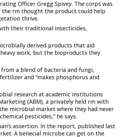
erating Officer Gregg Spivey. The corps was
of the firm thought the product could help
 ‌​‌​​‍‌‌​ ​ ‌​‌​​‍‌‌​ ​‍​ ​‍‌‍​‌​ ‌​​ ​‌‌‍‌‍‌‍​‍​ ‍‌​ ‍‌‌‍​‌​ ​‌​ ​‍‌‍‌​‌‍​‍​ ​​​‍‌‌​ ​‍​ ​‍​‍‌‌​ ‌‌‌​‌​​‍ ‍‌ ‌​‌‍‌‌‌ ‍​‌ ‌​​‍‌‍‌ ​​‌‍‌‌‌ ​‍‌ ​ ‌ ​​‌‍‌‌‌‍​ ‌ ‌​‌‍‍‌‌ ‌‍‌‍‌‌​ ‌‌ ​​‌ ‌‌‌‍​‍‌‍ ​‌‍‍‌‌ ​ ‌‍‍​‌‍‌‌‌‍‌​​‍​‍‌ ‌
h their traditional insecticides,
microbially derived products that aid
he heavy work, but the bioproducts they
 from a blend of bacteria and fungi,
y fertilizer and “makes phosphorus and
obial research at academic institutions
Marketing (ABM), a privately held firm with
to the microbial market where they had never
 ​ ‌​‌​​‍‌‌​ ​ ‌​‌​​‍‌‌​ ​‍​ ​‍​ ​‍‌‍​ ​ ‌‍​ ​‌‌‍‌​​ ​‍​ ​‌​ ‍‌​ ‌​‌‍​‌‌‍‌‌​ ‌‌​‍‌‌​ ​‍​ ​‍​‍‌‌​ ‌‌‌​‌​​‍ ‍‌‍​ ‌‍‍​‌‍‍‌‌‍ ​‌‍‌​‌ ​‍‌‍‌‌‌‍ ‍​‍‌‌​ ‌‌‌​​‍‌‌ ‌‍‍ ‌‍‌‌‌ ‍‌​‍‌‌​ ​ ‌​‌​​‍‌‌​ ​ ‌​‌​​‍‌‌​ ​‍​ ​‍‌‍​‌‌‍​‍​ ​ ‌‍‌​‌‍​ ​ ​‌‌‍​‍‌‍‌​​ ‌ ​ ‍​‌‍‌​‌‍​ ​ ​​​‍‌‌​ ​‍​ ​‍​‍‌‌​ ‌‌‌​‌​​‍ ‍‌ ‌​‌‍‌‌‌ ‍​‌ ‌​​‍‌‍‌ ​​‌‍‌‌‌ ​‍‌ ​ ‌ ​​‌‍‌‌‌‍​ ‌ ‌​‌‍‍‌‌ ‌‍‌‍‌‌​ ‌‌ ​​‌ ‌‌‌‍​‍‌‍ ​‌‍‍‌‌ ​ ‌‍‍​‌‍‌‌‌‍‌​​‍​‍‌ ‌
an’s assertion. In the report, published last
rket. A beneficial microbe can get on the