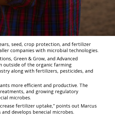
m in agriculture that will drive yield and
 ‌ ​‍‌‍ ‌‍​‍‌‍‌‌‌ ​ ​‍‌‍‌ ‌​‌ ‍‌‌ ​​‌‍‌‌​ ‌‌ ​​‌‍ ‌ ​ ‌ ‌​​‍‌‍‌ ​​‌‍​‌‌ ‌​‌‍‍​​ ‌‌‍​‍‌‍ ‌‍‌​‌ ‍‌​‍‌‌​ ‌‌‌​​‍‌‌ ‌‍‍ ‌‍‌‌‌ ‍‌​‍‌‌​ ​ ‌​‌​​‍‌‌​ ​ ‌​‌​​‍‌‌​ ​‍​ ​‍​ ​‌​ ‌ ‌‍​‌‌‍‌‌‌‍​‌‌‍‌‌‌‍‌​‌‍‌‌‌‍​‍​ ​‌​ ‌‍​ ​​​‍‌‌​ ​‍​ ​‍​‍‌‌​ ‌‌‌​‌​​‍ ‍‌‍​ ‌‍‍​‌‍‍‌‌‍ ​‌‍‌​‌ ​‍‌‍‌‌‌‍ ‍​‍‌‌​ ‌‌‌​​‍‌‌ ‌‍‍ ‌‍‌‌‌ ‍‌​‍‌‌​ ​ ‌​‌​​‍‌‌​ ​ ‌​‌​​‍‌‌​ ​‍​ ​‍​ ​‍​ ‍​‌‍‌‌‌‍​ ​ ‌​‌‍‌​‌‍‌​​ ‌ ​ ​ ​ ‌​‌‍‌‌‌‍​‍​ ​‌​‍‌‌​ ​‍​ ​‍​‍‌‌​ ‌‌‌​‌​​‍ ‍‌ ‌​‌‍‌‌‌ ‍​‌ ‌​​‍‌‍‌ ​​‌‍‌‌‌ ​‍‌ ​ ‌ ​​‌‍‌‌‌‍​ ‌ ‌​‌‍‍‌‌ ‌‍‌‍‌‌​ ‌‌ ​​‌ ‌‌‌‍​‍‌‍ ​‌‍‍‌‌ ​ ‌‍‍​‌‍‌‌‌‍‌​​‍​‍‌ ‌
tion expert Novozymes revealed a strategic
imated the global market for such remedies
ears, seed, crop protection, and fertilizer
‍ ‌‌‍ ‌‌‍‍‌‌‍​ ‌ ​‍‌‍ ‌‍​‍‌‍‌‌‌ ​ ​‍‌‍‌ ‌​‌ ‍‌‌ ​​‌‍‌‌​ ‌‌ ​​‌‍ ‌ ​ ‌ ‌​​‍‌‍‌ ​​‌‍​‌‌ ‌​‌‍‍​​ ‌‌‍​‍‌‍ ‌‍‌​‌ ‍‌​‍‌‌​ ‌‌‌​​‍‌‌ ‌‍‍ ‌‍‌‌‌ ‍‌​‍‌‌​ ​ ‌​‌​​‍‌‌​ ​ ‌​‌​​‍‌‌​ ​‍​ ​‍‌‍‌​‌‍​‌‌‍​‍‌‍‌‍‌‍‌‌​ ​​​ ​‍‌‍‌‌‌‍‌‌‌‍‌‌‌‍‌​​ ‌ ​‍‌‌​ ​‍​ ​‍​‍‌‌​ ‌‌‌​‌​​‍ ‍‌‍​ ‌‍‍​‌‍‍‌‌‍ ​‌‍‌​‌ ​‍‌‍‌‌‌‍ ‍​‍‌‌​ ‌‌‌​​‍‌‌ ‌‍‍ ‌‍‌‌‌ ‍‌​‍‌‌​ ​ ‌​‌​​‍‌‌​ ​ ‌​‌​​‍‌‌​ ​‍​ ​‍​ ​‌​ ​ ​ ​​‌‍‌‍​ ‌‌​ ​ ‌‍​‌‌‍‌‌​ ​‍​ ‍​​ ‍​‌‍​ ​ ​​​‍‌‌​ ​‍​ ​‍​‍‌‌​ ‌‌‌​‌​​‍ ‍‌ ‌​‌‍‌‌‌ ‍​‌ ‌​​‍‌‍‌ ​​‌‍‌‌‌ ​‍‌ ​ ‌ ​​‌‍‌‌‌‍​ ‌ ‌​‌‍‍‌‌ ‌‍‌‍‌‌​ ‌‌ ​​‌ ‌‌‌‍​‍‌‍ ​‌‍‍‌‌ ​ ‌‍‍​‌‍‌‌‌‍‌​​‍​‍‌ ‌
ations, Green & Grow, and Advanced
ion outside of the organic farming
try along with fertilizers, pesticides, and
lants more efficient and productive. The
 treatments, and growing regulatory
‌‌​ ​ ‌​‌​​‍‌‌​ ​‍​ ​‍​ ‍​​ ​‍‌‍‌​​ ‌‍​ ‍‌‌‍‌‍‌‍​‍‌‍​‌‌‍​‍​ ‌‍‌‍​‌​ ‌‍​ ​​​‍‌‌​ ​‍​ ​‍​‍‌‌​ ‌‌‌​‌​​‍ ‍‌ ‌​‌‍‌‌‌ ‍​‌ ‌​​‍‌‍‌ ​​‌‍‌‌‌ ​‍‌ ​ ‌ ​​‌‍‌‌‌‍​ ‌ ‌​‌‍‍‌‌ ‌‍‌‍‌‌​ ‌‌ ​​‌ ‌‌‌‍​‍‌‍ ​‌‍‍‌‌ ​ ‌‍‍​‌‍‌‌‌‍‌​​‍​‍‌ ‌
ncrease fertilizer uptake,” points out Marcus
‌‍ ‌‍‌​‌ ‍‌​‍‌‌​ ‌‌‌​​‍‌‌ ‌‍‍ ‌‍‌‌‌ ‍‌​‍‌‌​ ​ ‌​‌​​‍‌‌​ ​ ‌​‌​​‍‌‌​ ​‍​ ​‍‌‍‌‍‌‍‌‌‌‍‌​​ ‍‌‌‍‌‍​ ‌ ‌‍‌​​ ‍‌​ ‌‍​ ​‍‌‍​ ​ ​‍​‍‌‌​ ​‍​ ​‍​‍‌‌​ ‌‌‌​‌​​‍ ‍‌‍​ ‌‍‍​‌‍‍‌‌‍ ​‌‍‌​‌ ​‍‌‍‌‌‌‍ ‍​‍‌‌​ ‌‌‌​​‍‌‌ ‌‍‍ ‌‍‌‌‌ ‍‌​‍‌‌​ ​ ‌​‌​​‍‌‌​ ​ ‌​‌​​‍‌‌​ ​‍​ ​‍​ ​‌​ ​ ​ ‍‌​ ​ ‌‍‌​​ ​ ​ ‍‌​ ​‌​ ​​​ ‍​​ ‌‌​ ​‍​ ​​​‍‌‌​ ​‍​ ​‍​‍‌‌​ ‌‌‌​‌​​‍ ‍‌ ‌​‌‍‌‌‌ ‍​‌ ‌​​‍‌‍‌ ​​‌‍‌‌‌ ​‍‌ ​ ‌ ​​‌‍‌‌‌‍​ ‌ ‌​‌‍‍‌‌ ‌‍‌‍‌‌​ ‌‌ ​​‌ ‌‌‌‍​‍‌‍ ​‌‍‍‌‌ ​ ‌‍‍​‌‍‌‌‌‍‌​​‍​‍‌ ‌