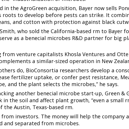
 in the AgroGreen acquisition, Bayer now sells Pon
‌​​ ‍ ‌ ​​‌‍​‌‌ ‌​‌‍‍​​ ‌‌‍​‍‌‍ ‌‍‌​‌ ‍‌​‍‌‌​ ‌‌‌​​‍‌‌ ‌‍‍ ‌‍‌‌‌ ‍‌​‍‌‌​ ​ ‌​‌​​‍‌‌​ ​ ‌​‌​​‍‌‌​ ​‍​ ​‍​ ‌ ​ ​‌​ ​​​ ‌​​ ​‍​ ‌​‌‍‌‍​ ​​​ ​​​ ‌‌‌‍‌‌​ ​‌​‍‌‌​ ​‍​ ​‍​‍‌‌​ ‌‌‌​‌​​‍ ‍‌‍​ ‌‍‍​‌‍‍‌‌‍ ​‌‍‌​‌ ​‍‌‍‌‌‌‍ ‍​‍‌‌​ ‌‌‌​​‍‌‌ ‌‍‍ ‌‍‌‌‌ ‍‌​‍‌‌​ ​ ‌​‌​​‍‌‌​ ​ ‌​‌​​‍‌‌​ ​‍​ ​‍​ ‍​‌‍‌‍‌‍‌​​ ‍‌‌‍​ ‌‍‌‍​ ‍‌​ ‌​​ ‌ ​ ‌‌​ ‍​​ ‌‌​ ​​​‍‌‌​ ​‍​ ​‍​‍‌‌​ ‌‌‌​‌​​‍ ‍‌ ‌​‌‍‌‌‌ ‍​‌ ‌​​ ‌‍​‍‌‍​‌‌ ​ ‌‍‌‌‌‌‌‌‌ ​‍‌‍ ​​ ‌​‍‌‌​ ​‍‌​‌‍‌ ​ ‌ ‌​‌ ‌‌‌‍‌​‌‍‍‌‌‍ ​‍‌‍‌‍‍‌‌‍‌​​ ‌‌ ​​‌‍ ‌ ​ ‌ ‌​​‍ ‍‌ ​ ‌‍​‌​‍ ‍‌‍‌ ‌ ​‍‌‍ ‌ ‌ ‌‍‍‌‌‍ ‍‌‍‌ ​‍ ‌‌ ​​‌ ​‍‌‍ ‌‍‌‍‌‍‍‌‌ ‌​‌ ​ ​‍ ‌‌ ‌ ‌‍‍‌‌ ‌​‌‍‍​​‍ ‌‌‍ ‌‌‍‍‌‌‍​ ‌ ​‍‌‍ ‌‍​‍‌‍‌‌‌ ​ ​‍‌‍‌ ‌​‌ ‍‌‌ ​​‌‍‌‌​ ‌‌ ​​‌‍ ‌ ​ ‌ ‌​​‍‌‍‌ ​​‌‍​‌‌ ‌​‌‍‍​​ ‌‌‍​‍‌‍ ‌‍‌​‌ ‍‌​‍‌‌​ ‌‌‌
‌​‌ ​ ​‍ ‌‌ ‌ ‌‍‍‌‌ ‌​‌‍‍​​‍ ‌‌‍ ‌‌‍‍‌‌‍​ ‌ ​‍‌‍ ‌‍​‍‌‍‌‌‌ ​ ​ ‍ ‌ ‌​‌ ‍‌‌ ​​‌‍‌‌​ ‌‌ ​​‌‍ ‌ ​ ‌ ‌​​ ‍ ‌ ​​‌‍​‌‌ ‌​‌‍‍​​ ‌‌‍​‍‌‍ ‌‍‌​‌ ‍‌​‍‌‌​ ‌‌‌​​‍‌‌ ‌‍‍ ‌‍‌‌‌ ‍‌​‍‌‌​ ​ ‌​‌​​‍‌‌​ ​ ‌​‌​​‍‌‌​ ​‍​ ​‍​ ‌ ​ ​‌​ ​​​ ‌​​ ​‍​ ‌​‌‍‌‍​ ​​​ ​​​ ‌‌‌‍‌‌​ ​‌​‍‌‌​ ​‍​ ​‍​‍‌‌​ ‌‌‌​‌​​‍ ‍‌‍​ ‌‍‍​‌‍‍‌‌‍ ​‌‍‌​‌ ​‍‌‍‌‌‌‍ ‍​‍‌‌​ ‌‌‌​​‍‌‌ ‌‍‍ ‌‍‌‌‌ ‍‌​‍‌‌​ ​ ‌​‌​​‍‌‌​ ​ ‌​‌​​‍‌‌​ ​‍​ ​‍​ ‍​‌‍‌‍‌‍‌​​ ‍‌‌‍​ ‌‍‌‍​ ‍‌​ ‌​​ ‌ ​ ‌‌​ ‍​​ ‌‌​ ​‍​‍‌‌​ ​‍​ ​‍​‍‌‌​ ‌‌‌​‌​​‍ ‍‌ ‌​‌‍‌‌‌ ‍​‌ ‌​​ ‌‍​‍‌‍​‌‌ ​ ‌‍‌‌‌‌‌‌‌ ​‍‌‍ ​​ ‌​‍‌‌​ ​‍‌​‌‍‌ ​ ‌ ‌​‌ ‌‌‌‍‌​‌‍‍‌‌‍ ​‍‌‍‌‍‍‌‌‍‌​​ ‌‌ ​​‌‍ ‌ ​ ‌ ‌​​‍ ‍‌ ​ ‌‍​‌​‍ ‍‌‍‌ ‌ ​‍‌‍ ‌ ‌ ‌‍‍‌‌‍ ‍‌‍‌ ​‍ ‌‌ ​​‌ ​‍‌‍ ‌‍‌‍‌‍‍‌‌ ‌​‌ ​ ​‍ ‌‌ ‌ ‌‍‍‌‌ ‌​‌‍‍​​‍ ‌‌‍ ‌‌‍‍‌‌‍​ ‌ ​‍‌‍ ‌‍​‍‌‍‌‌‌ ​ ​‍‌‍‌ ‌​‌ ‍‌‌ ​​‌‍‌‌​ ‌‌ ​​‌‍ ‌ ​ ‌ ‌​​‍‌‍‌ ​​‌‍​‌‌ ‌​‌‍‍​​ ‌‌‍​‍‌‍ ‌‍‌​‌ ‍‌​‍‌‌​ 
ith, who sold the California-based firm to Bayer fo
rve as a beneficial microbes R&D partner for big pl
ng from venture capitalists Khosla Ventures and Otter 
 ​​‌‍​‌‌ ‌​‌‍‍​​ ‌‌‍​‍‌‍ ‌‍‌​‌ ‍‌​‍‌‌​ ‌‌‌​​‍‌‌ ‌‍‍ ‌‍‌‌‌ ‍‌​‍‌‌​ ​ ‌​‌​​‍‌‌​ ​ ‌​‌​​‍‌‌​ ​‍​ ​‍​ ​‍​ ‌‍​ ‌​​ ‍​​ ‌‍‌‍​‌​ ‍‌‌‍​ ​ ​‌​ ‌ ​ ​​​ ‍‌​‍‌‌​ ​‍​ ​‍​‍‌‌​ ‌‌‌​‌​​‍ ‍‌‍​ ‌‍‍​‌‍‍‌‌‍ ​‌‍‌​‌ ​‍‌‍‌‌‌‍ ‍​‍‌‌​ ‌‌‌​​‍‌‌ ‌‍‍ ‌‍‌‌‌ ‍‌​‍‌‌​ ​ ‌​‌​​‍‌‌​ ​ ‌​‌​​‍‌‌​ ​‍​ ​‍​ ​‌​ ​‍‌‍‌‍​ ‌‌​ ‌ ‌‍‌​​ ‍​​ ‌​‌‍‌‌‌‍​ ​ ‍‌​ ‍‌​ ​​​‍‌‌​ ​‍​ ​‍​‍‌‌​ ‌‌‌​‌​​‍ ‍‌ ‌​‌‍‌‌‌ ‍​‌ ‌​​ ‌‍​‍‌‍​‌‌ ​ ‌‍‌‌‌‌‌‌‌ ​‍‌‍ ​​ ‌​‍‌‌​ ​‍‌​‌‍‌ ​ ‌ ‌​‌ ‌‌‌‍‌​‌‍‍‌‌‍ ​‍‌‍‌‍‍‌‌‍‌​​ ‌‌ ​​‌‍ ‌ ​ ‌ ‌​​‍ ‍‌ ​ ‌‍​‌​‍ ‍‌‍‌ ‌ ​‍‌‍ ‌ ‌ ‌‍‍‌‌‍ ‍‌‍‌ ​‍ ‌‌ ​​‌ ​‍‌‍ ‌‍‌‍‌‍‍‌‌ ‌​‌ ​ ​‍ ‌‌ ‌ ‌‍‍‌‌ ‌​‌‍‍​​‍ ‌‌‍ ‌‌‍‍‌‌‍​ ‌ ​‍‌‍ ‌‍​‍‌‍‌‌‌ ​ ​‍‌‍‌ ‌​‌ ‍‌‌ ​​‌‍‌‌​ ‌‌ ​​‌‍ ‌ ​ ‌ ‌​​‍‌‍‌ ​​‌‍​‌‌ ‌​‌‍‍​​ ‌‌‍​‍‌‍ ‌‍‌​‌ ‍‌​‍‌‌​ ‌‌‌​​‍‌‌ ‌‍‍ ‌‍‌‌‌ ‍
others do, BioConsortia researchers develop a cons
crease fertilizer uptake, or confer pest resistance,
 ‌​‌​​‍‌‌​ ​ ‌​‌​​‍‌‌​ ​‍​ ​‍​ ‍​​ ​‍​ ‌​‌‍‌‌​ ​ ​ ‌​‌‍‌‌‌‍​ ​ ‌‍​ ​‍​ ​‌‌‍​‌​ ​‌​‍‌‌​ ​‍​ ​‍​‍‌‌​ ‌‌‌​‌​​‍ ‍‌ ‌​‌‍‌‌‌ ‍​‌ ‌​​ ‌‍​‍‌‍​‌‌ ​ ‌‍‌‌‌‌‌‌‌ ​‍‌‍ ​​ ‌​‍‌‌​ ​‍‌​‌‍‌ ​ ‌ ‌​‌ ‌‌‌‍‌​‌‍‍‌‌‍ ​‍‌‍‌‍‍‌‌‍‌​​ ‌‌ ​​‌‍ ‌ ​ ‌ ‌​​‍ ‍‌ ​ ‌‍​‌​‍ ‍‌‍‌ ‌ ​‍‌‍ ‌ ‌ ‌‍‍‌‌‍ ‍‌‍‌ ​‍ ‌‌ ​​‌ ​‍‌‍ ‌‍‌‍‌‍‍‌‌ ‌​‌ ​ ​‍ ‌‌ ‌ ‌‍‍‌‌ ‌​‌‍‍​​‍ ‌‌‍ ‌‌‍‍‌‌‍​ ‌ ​‍‌‍ ‌‍​‍‌‍‌‌‌ ​ ​‍‌‍‌ ‌​‌ ‍‌‌ ​​‌‍‌‌​ ‌‌ ​​‌‍ ‌ ​ ‌ ‌​​‍‌‍‌ ​​‌‍​‌‌ ‌​‌‍‍​​ ‌‌‍​‍‌‍ ‌‍‌​‌ ‍‌​‍‌‌​ ‌‌‌​​‍‌‌ ‌‍‍ ‌‍‌‌‌ ‍‌​‍‌‌​ ​ ‌​‌​​‍‌‌​ ​ ‌​‌​​‍‌‌​ ​‍​ ​‍​ ‌​​ ​​‌‍‌‌‌‍‌‌​ ‌​​ ​‍‌‍​‍‌‍‌‍​ ‌‌​ ​‍​ ​‌‌‍‌​​‍‌‌​ ​‍​ ​‍​‍‌‌​ ‌‌‌​‌​​‍ ‍‌‍​ ‌‍‍​‌‍‍‌‌‍ ​‌‍‌​‌ ​‍‌‍‌‌‌‍ ‍​‍‌‌​ ‌‌‌​​‍‌‌ ‌‍‍ ‌‍‌‌‌ ‍‌​‍‌‌​ ​ ‌​‌​​‍‌‌​ ​ ‌​‌​​‍‌‌​ ​‍​ ​‍​ ‍​​ ​‍​ ‌​‌‍‌‌​ ​ ​ ‌​‌‍‌‌‌‍​ ​ ‌‍​ ​‍​ ​‌‌‍​‌​ ​‌​‍‌‌​ ​‍​ ​‍​‍‌‌​ ‌‌‌​‌​​‍ ‍‌ ‌​‌‍‌‌‌ ‍​‌ ‌​​‍‌‍‌ ​​‌‍‌‌‌ ​‍‌ ​ ‌ ​​‌‍‌‌‌‍​ ‌ ‌​‌‍‍‌‌ ‌‍‌‍‌‌​ ‌‌ ​​‌ ‌‌‌‍​‍‌‍ ​‌‍‍‌‌ ​ ‌‍‍​‌‍‌‌‌‍‌​​‍​‍‌ ‌
acking another beneficial microbe start-up, Green &
 the soil and affect plant growth, “even a small firm
‌‌‍‌​​ ‌‌ ​​‌‍ ‌ ​ ‌ ‌​​‍ ‍‌ ​ ‌‍​‌​‍ ‍‌‍‌ ‌ ​‍‌‍ ‌ ‌ ‌‍‍‌‌‍ ‍‌‍‌ ​‍ ‌‌ ​​‌ ​‍‌‍ ‌‍‌‍‌‍‍‌‌ ‌​‌ ​ ​‍ ‌‌ ‌ ‌‍‍‌‌ ‌​‌‍‍​​‍ ‌‌‍ ‌‌‍‍‌‌‍​ ‌ ​‍‌‍ ‌‍​‍‌‍‌‌‌ ​ ​‍‌‍‌ ‌​‌ ‍‌‌ ​​‌‍‌‌​ ‌‌ ​​‌‍ ‌ ​ ‌ ‌​​‍‌‍‌ ​​‌‍​‌‌ ‌​‌‍‍​​ ‌‌‍​‍‌‍ ‌‍‌​‌ ‍‌​‍‌‌​ ‌‌‌​​‍‌‌ ‌‍‍ ‌‍‌‌‌ ‍‌​‍‌‌​ ​ ‌​‌​​‍‌‌​ ​ ‌​‌​​‍‌‌​ ​‍​ ​‍​ ‌ ‌‍‌​​ ​ ​ ​‍​ ​​‌‍‌‍‌‍‌‍‌‍‌‍​ ‌​​ ‌‌‌‍​‍‌‍​‍​‍‌‌​ ​‍​ ​‍​‍‌‌​ ‌‌‌​‌​​‍ ‍‌‍​ ‌‍‍​‌‍‍‌‌‍ ​‌‍‌​‌ ​‍‌‍‌‌‌‍ ‍​‍‌‌​ ‌‌‌​​‍‌‌ ‌‍‍ ‌‍‌‌‌ ‍‌​‍‌‌​ ​ ‌​‌​​‍‌‌​ ​ ‌​‌​​‍‌‌​ ​‍​ ​‍​ ​​​ ‌ ​ ​ ‌‍‌‌​ ​​​ ​‍​ ​‍​ ‌​‌‍​‍‌‍​‍​ ‍​‌‍​‍​ ​​​‍‌‌​ ​‍​ ​‍​‍‌‌​ ‌‌‌​‌​​‍ ‍‌ ‌​‌‍‌‌‌ ‍​‌ ‌​​‍‌‍‌ ​​‌‍‌‌‌ ​‍‌ ​ ‌ ​​‌‍‌‌‌‍​ ‌ ‌​‌‍‍‌‌ ‌‍‌‍‌‌​ ‌‌ ​​‌ ‌‌‌‍​‍‌‍ ​‌‍‍‌‌ ​ ‌‍‍​‌‍‌‌‌‍‌​​‍​‍‌ ‌
on from investors. The money will help the company a
‌ ​ ‌ ‌​‌ ‌‌‌‍‌​‌‍‍‌‌‍ ​‍‌‍‌‍‍‌‌‍‌​​ ‌‌ ​​‌‍ ‌ ​ ‌ ‌​​‍ ‍‌ ​ ‌‍​‌​‍ ‍‌‍‌ ‌ ​‍‌‍ ‌ ‌ ‌‍‍‌‌‍ ‍‌‍‌ ​‍ ‌‌ ​​‌ ​‍‌‍ ‌‍‌‍‌‍‍‌‌ ‌​‌ ​ ​‍ ‌‌ ‌ ‌‍‍‌‌ ‌​‌‍‍​​‍ ‌‌‍ ‌‌‍‍‌‌‍​ ‌ ​‍‌‍ ‌‍​‍‌‍‌‌‌ ​ ​‍‌‍‌ ‌​‌ ‍‌‌ ​​‌‍‌‌​ ‌‌ ​​‌‍ ‌ ​ ‌ ‌​​‍‌‍‌ ​​‌‍​‌‌ ‌​‌‍‍​​ ‌‌‍​‍‌‍ ‌‍‌​‌ ‍‌​‍‌‌​ ‌‌‌​​‍‌‌ ‌‍‍ ‌‍‌‌‌ ‍‌​‍‌‌​ ​ ‌​‌​​‍‌‌​ ​ ‌​‌​​‍‌‌​ ​‍​ ​‍​ ‌ ​ ‌​​ ‌‍‌‍​‍‌‍​ ​ ‌​‌‍‌‌​ ​‍‌‍‌‌‌‍​ ‌‍‌‍​ ​‍​‍‌‌​ ​‍​ ​‍​‍‌‌​ ‌‌‌​‌​​‍ ‍‌‍​ ‌‍‍​‌‍‍‌‌‍ ​‌‍‌​‌ ​‍‌‍‌‌‌‍ ‍​‍‌‌​ ‌‌‌​​‍‌‌ ‌‍‍ ‌‍‌‌‌ ‍‌​‍‌‌​ ​ ‌​‌​​‍‌‌​ ​ ‌​‌​​‍‌‌​ ​‍​ ​‍​ ‌‍‌‍​ ​ ​‌‌‍​ ​ ‍‌​ ‌​​ ‍​​ ‍​​ ‍​‌‍‌‍​ ‍‌​ ‌ ​ ​​​‍‌‌​ ​‍​ ​‍​‍‌‌​ ‌‌‌​‌​​‍ ‍‌ ‌​‌‍‌‌‌ ‍​‌ ‌​​‍‌‍‌ ​​‌‍‌‌‌ ​‍‌ ​ ‌ ​​‌‍‌‌‌‍​ ‌ ‌​‌‍‍‌‌ ‌‍‌‍‌‌​ ‌‌ ​​‌ ‌‌‌‍​‍‌‍ ​‌‍‍‌‌ ​ ‌‍‍​‌‍‌‌‌‍‌​​‍​‍‌ ‌