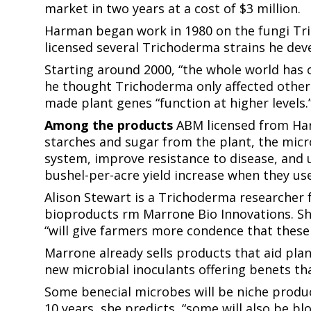
market in two years at a cost of $3 million.​​​​‌ ‍ ​‍​‍‌‍ ‌ ​‍‌‍‍‌‌‍‌ ‌‍‍‌‌‍ ‍​‍​‍​ ‍‍​‍​‍‌ ​ ‌‍​‌‌‍ ‍‌‍‍‌‌ ‌​‌ ‍‌​‍ ‍‌‍‍‌‌‍ ​‍​‍​‍ ​​‍​‍‌‍‍​‌ ​‍‌‍‌‌‌‍‌‍​‍​‍​ ‍‍​‍​‍​‍ ‌ ​ ‌ ‌​‌ ‌‌‌‍‌​‌‍‍‌‌‍ ​‍ ‌‍‍‌‌‍ ‍‌ ‌​‌‍‌‌‌‍ ‍‌ ‌​​‍ ‌‍‌‌‌‍‌​‌‍‍‌‌ ‌​​‍ ‌‍ ‌‌‍ ‌‍‌​‌‍‌‌​ ‌‌ ​​‌ ​‍‌‍‌‌‌ ​ ‌‍‌‌‌‍ ‍‌ ‌​‌‍​‌‌ ‌​‌‍‍‌‌‍ ‌‍ ‍​ ‍ ‌‍‍‌‌‍‌​​ ‌‌ ​​‌‍ ‌ ​ ‌ ‌​​‍ ‍‌ ​ ‌‍​‌​‍ ‍‌‍‌ ‌ ​‍‌‍ ‌ ‌ ‌‍‍‌‌‍ ‍‌‍‌ ​‍ ‌‌ ​​‌ ​‍‌‍ ‌‍‌‍‌‍‍‌‌ ‌​‌ ​ ​‍ ‌‌ ‌ ‌‍‍‌‌ ‌​‌‍‍​​‍ ‌‌‍ ‌‌‍‍‌‌‍​ ‌ ​‍‌‍ ‌‍​‍‌‍‌‌‌ ​ ​ ‍ ‌ ‌​‌ ‍‌‌ ​​‌‍‌‌​ ‌‌ ​​‌‍ ‌ ​ ‌ ‌​​ ‍ ‌ ​​‌‍​‌‌ ‌​‌‍‍​​ ‌‌‍​‍‌‍ ‌‍‌​‌ ‍‌​‍‌‌​ ‌‌‌​​‍‌‌ ‌‍‍ ‌‍‌‌‌ ‍‌​‍‌‌​ ​ ‌​‌​​‍‌‌​ ​ ‌​‌​​‍‌‌​ ​‍​ ​‍​ ‍​‌‍‌‍​ ‍‌​ ‌​​ ‌ ‌‍‌​​ ​‌​ ​​​ ‌‌​ ​ ‌‍‌‌‌‍​‍​‍‌‌​ ​‍​ ​‍​‍‌‌​ ‌‌‌​‌​​‍ ‍‌‍​ ‌‍‍​‌‍‍‌‌‍ ​‌‍‌​‌ ​‍‌‍‌‌‌‍ ‍​‍‌‌​ ‌‌‌​​‍‌‌ ‌‍‍ ‌‍‌‌‌ ‍‌​‍‌‌​ ​ ‌​‌​​‍‌‌​ ​ ‌​‌​​‍‌‌​ ​‍​ ​‍​ ‍​‌‍​ ​ ‍​​ ‍‌​ ​‌​ ​​‌‍​‍​ ‌ ​ ​‍‌‍​ ​ ​ ​ ‌​​ ​​​‍‌‌​ ​‍​ ​‍​‍‌‌​ ‌‌‌​‌​​‍ ‍‌ ‌​‌‍‌‌‌ ‍​‌ ‌​​ ‌‍​‍‌‍​‌‌ ​ ‌‍‌‌‌‌‌‌‌ ​‍‌‍ ​​ ‌​‍‌‌​ ​‍‌​‌‍‌ ​ ‌ ‌​‌ ‌‌‌‍‌​‌‍‍‌‌‍ ​‍‌‍‌‍‍‌‌‍‌​​ ‌‌ ​​‌‍ ‌ ​ ‌ ‌​​‍ ‍‌ ​ ‌‍​‌​‍ ‍‌‍‌ ‌ ​‍‌‍ ‌ ‌ ‌‍‍‌‌‍ ‍‌‍‌ ​‍ ‌‌ ​​‌ ​‍‌‍ ‌‍‌‍‌‍‍‌‌ ‌​‌ ​ ​‍ ‌‌ ‌ ‌‍‍‌‌ ‌​‌‍‍​​‍ ‌‌‍ ‌‌‍‍‌‌‍​ ‌ ​‍‌‍ ‌‍​‍‌‍‌‌‌ ​ ​‍‌‍‌ ‌​‌ ‍‌‌ ​​‌‍‌‌​ ‌‌ ​​‌‍ ‌ ​ ‌ ‌​​‍‌‍‌ ​​‌‍​‌‌ ‌​‌‍‍​​ ‌‌‍​‍‌‍ ‌‍‌​‌ ‍‌​‍‌‌​ ‌‌‌​​‍‌‌ ‌‍‍ ‌‍‌‌‌ ‍‌​‍‌‌​ ​ ‌​‌​​‍‌‌​ ​ ‌​‌​​‍‌‌​ ​‍​ ​‍​ ‍​‌‍‌‍​ ‍‌​ ‌​​ ‌ ‌‍‌​​ ​‌​ ​​​ ‌‌​ ​ ‌‍‌‌‌‍​‍​‍‌‌​ ​‍​ ​‍​‍‌‌​ ‌‌‌​‌​​‍ ‍‌‍​ ‌‍‍​‌‍‍‌‌‍ ​‌‍‌​‌ ​‍‌‍‌‌‌‍ ‍​‍‌‌​ ‌‌‌​​‍‌‌ ‌‍‍ ‌‍‌‌‌ ‍‌​‍‌‌​ ​ ‌​‌​​‍‌‌​ ​ ‌​‌​​‍‌‌​ ​‍​ ​‍​ ‍​‌‍​ ​ ‍​​ ‍‌​ ​‌​ ​​‌‍​‍​ ‌ ​ ​‍‌‍​ ​ ​ ​ ‌​​ ​​​‍‌‌​ ​‍​ ​‍​‍‌‌​ ‌‌‌​‌​​‍ ‍‌ ‌​‌‍‌‌‌ ‍​‌ ‌​​‍‌‍‌ ​​‌‍‌‌‌ ​‍‌ ​ ‌ ​​‌‍‌‌‌‍​ ‌ ‌​‌‍‍‌‌ ‌‍‌‍‌‌​ ‌‌ ​​‌ ‌‌‌‍​‍‌‍ ​‌‍‍‌‌ ​ ‌‍‍​‌‍‌‌‌‍‌​​‍​‍‌ ‌
Harman began work in 1980 on the fungi ​​​​‌ ‍ ​‍​‍‌‍ ‌ ​‍‌‍‍‌‌‍‌ ‌‍‍‌‌‍ ‍​‍​‍​ ‍‍​‍​‍‌ ​ ‌‍​‌‌‍ ‍‌‍‍‌‌ ‌​‌ ‍‌​‍ ‍‌‍‍‌‌‍ ​‍​‍​‍ ​​‍​‍‌‍‍​‌ ​‍‌‍‌‌‌‍‌‍​‍​‍​ ‍‍​‍​‍​‍ ‌ ​ ‌ ‌​‌ ‌‌‌‍‌​‌‍‍‌‌‍ ​‍ ‌‍‍‌‌‍ ‍‌ ‌​‌‍‌‌‌‍ ‍‌ ‌​​‍ ‌‍‌‌‌‍‌​‌‍‍‌‌ ‌​​‍ ‌‍ ‌‌‍ ‌‍‌​‌‍‌‌​ ‌‌ ​​‌ ​‍‌‍‌‌‌ ​ ‌‍‌‌‌‍ ‍‌ ‌​‌‍​‌‌ ‌​‌‍‍‌‌‍ ‌‍ ‍​ ‍ ‌‍‍‌‌‍‌​​ ‌‌ ​​‌‍ ‌ ​ ‌ ‌​​‍ ‍‌ ​ ‌‍​‌​‍ ‍‌‍‌ ‌ ​‍‌‍ ‌ ‌ ‌‍‍‌‌‍ ‍‌‍‌ ​‍ ‌‌ ​​‌ ​‍‌‍ ‌‍‌‍‌‍‍‌‌ ‌​‌ ​ ​‍ ‌‌ ‌ ‌‍‍‌‌ ‌​‌‍‍​​‍ ‌‌‍ ‌‌‍‍‌‌‍​ ‌ ​‍‌‍ ‌‍​‍‌‍‌‌‌ ​ ​ ‍ ‌ ‌​‌ ‍‌‌ ​​‌‍‌‌​ ‌‌ ​​‌‍ ‌ ​ ‌ ‌​​ ‍ ‌ ​​‌‍​‌‌ ‌​‌‍‍​​ ‌‌‍​‍‌‍ ‌‍‌​‌ ‍‌​‍‌‌​ ‌‌‌​​‍‌‌ ‌‍‍ ‌‍‌‌‌ ‍‌​‍‌‌​ ​ ‌​‌​​‍‌‌​ ​ ‌​‌​​‍‌‌​ ​‍​ ​‍​ ​‍‌‍​‍​ ‍​​ ​ ​ ‌​‌‍‌​​ ​‌​ ‌‍​ ‌ ‌‍‌‌​ ‌ ​ ‍‌​‍‌‌​ ​‍​ ​‍​‍‌‌​ ‌‌‌​‌​​‍ ‍‌‍​ ‌‍‍​‌‍‍‌‌‍ ​‌‍‌​‌ ​‍‌‍‌‌‌‍ ‍​‍‌‌​ ‌‌‌​​‍‌‌ ‌‍‍ ‌‍‌‌‌ ‍‌​‍‌‌​ ​ ‌​‌​​‍‌‌​ ​ ‌​‌​​‍‌‌​ ​‍​ ​‍​ ‍​​ ​‌​ ‌‌​ ‍‌‌‍‌​‌‍​‌‌‍‌‍‌‍​‍​ ​‍​ ‌‌​ ‌​​ ​ ​ ​​​‍‌‌​ ​‍​ ​‍​‍‌‌​ ‌‌‌​‌​​‍ ‍‌ ‌​‌‍‌‌‌ ‍​‌ ‌​​ ‌‍​‍‌‍​‌‌ ​ ‌‍‌‌‌‌‌‌‌ ​‍‌‍ ​​ ‌​‍‌‌​ ​‍‌​‌‍‌ ​ ‌ ‌​‌ ‌‌‌‍‌​‌‍‍‌‌‍ ​‍‌‍‌‍‍‌‌‍‌​​ ‌‌ ​​‌‍ ‌ ​ ‌ ‌​​‍ ‍‌ ​ ‌‍​‌​‍ ‍‌‍‌ ‌ ​‍‌‍ ‌ ‌ ‌‍‍‌‌‍ ‍‌‍‌ ​‍ ‌‌ ​​‌ ​‍‌‍ ‌‍‌‍‌‍‍‌‌ ‌​‌ ​ ​‍ ‌‌ ‌ ‌‍‍‌‌ ‌​‌‍‍​​‍ ‌‌‍ ‌‌‍‍‌‌‍​ ‌ ​‍‌‍ ‌‍​‍‌‍‌‌‌ ​ ​‍‌‍‌ ‌​‌ ‍‌‌ ​​‌‍‌‌​ ‌‌ ​​‌‍ ‌ ​ ‌ ‌​​‍‌‍‌ ​​‌‍​‌‌ ‌​‌‍‍​​ ‌‌‍​‍‌‍ ‌‍‌​‌ ‍‌​‍‌‌​ ‌‌‌​​‍‌‌ ‌‍‍ ‌‍‌‌‌ ‍‌​‍‌‌​ ​ ‌​‌​​‍‌‌​ ​ ‌​‌​​‍‌‌​ ​‍​ ​‍​ ​‍‌‍​‍​ ‍​​ ​ ​ ‌​‌‍‌​​ ​‌​ ‌‍​ ‌ ‌‍‌‌​ ‌ ​ ‍‌​‍‌‌​ ​‍​ ​‍​‍‌‌​ ‌‌‌​‌​​‍ ‍‌‍​ ‌‍‍​‌‍‍‌‌‍ ​‌‍‌​‌ ​‍‌‍‌‌‌‍ ‍​‍‌‌​ ‌‌‌​​‍‌‌ ‌‍‍ ‌‍‌‌‌ ‍‌​‍‌‌​ ​ ‌​‌​​‍‌‌​ ​ ‌​‌​​‍‌‌​ ​‍​ ​‍​ ‍​​ ​‌​ ‌‌​ ‍‌‌‍‌​‌‍​‌‌‍‌‍‌‍​‍​ ​‍​ ‌‌​ ‌​​ ​ ​ ​​​‍‌‌​ ​‍​ ​‍​‍‌‌​ ‌‌‌​‌​​‍ ‍‌ ‌​‌‍‌‌‌ ‍​‌ ‌​​‍‌‍‌ ​​‌‍‌‌‌ ​‍‌ ​ ‌ ​​‌‍‌‌‌‍​ ‌ ‌​‌‍‍‌‌ ‌‍‌‍‌‌​ ‌‌ ​​‌ ‌‌‌‍​‍‌‍ ​‌‍‍‌‌ ​ ‌‍‍​‌‍‌‌‌‍‌​​‍​‍‌ ‌
Trichoderma​​​​‌ ‍ ​‍​‍‌‍ ‌ ​‍‌‍‍‌‌‍‌ ‌‍‍‌‌‍ ‍​‍​‍​ ‍‍​‍​‍‌ ​ ‌‍​‌‌‍ ‍‌‍‍‌‌ ‌​‌ ‍‌​‍ ‍‌‍‍‌‌‍ ​‍​‍​‍ ​​‍​‍‌‍‍​‌ ​‍‌‍‌‌‌‍‌‍​‍​‍​ ‍‍​‍​‍​‍ ‌ ​ ‌ ‌​‌ ‌‌‌‍‌​‌‍‍‌‌‍ ​‍ ‌‍‍‌‌‍ ‍‌ ‌​‌‍‌‌‌‍ ‍‌ ‌​​‍ ‌‍‌‌‌‍‌​‌‍‍‌‌ ‌​​‍ ‌‍ ‌‌‍ ‌‍‌​‌‍‌‌​ ‌‌ ​​‌ ​‍‌‍‌‌‌ ​ ‌‍‌‌‌‍ ‍‌ ‌​‌‍​‌‌ ‌​‌‍‍‌‌‍ ‌‍ ‍​ ‍ ‌‍‍‌‌‍‌​​ ‌‌ ​​‌‍ ‌ ​ ‌ ‌​​‍ ‍‌ ​ ‌‍​‌​‍ ‍‌‍‌ ‌ ​‍‌‍ ‌ ‌ ‌‍‍‌‌‍ ‍‌‍‌ ​‍ ‌‌ ​​‌ ​‍‌‍ ‌‍
licensed several ​​​​‌ ‍ ​‍​‍‌‍ ‌ ​‍‌‍‍‌‌‍‌ ‌‍‍‌‌‍ ‍​‍​‍​ ‍‍​‍​‍‌ ​ ‌‍​‌‌‍ ‍‌‍‍‌‌ ‌​‌ ‍‌​‍ ‍‌‍‍‌‌‍ ​‍​‍​‍ ​​‍​‍‌‍‍​‌ ​‍‌‍‌‌‌‍‌‍​‍​‍​ ‍‍​‍​‍​‍ ‌ ​ ‌ ‌​‌ ‌‌‌‍‌​‌‍‍‌‌‍ ​‍ ‌‍‍‌‌‍ ‍‌ ‌​‌‍‌‌‌‍ ‍‌ ‌​​‍ ‌‍‌‌‌‍‌​‌‍‍‌‌ ‌​​‍ ‌‍ ‌‌‍ ‌‍‌​‌‍‌‌​ ‌‌ ​​‌ ​‍‌‍‌‌‌ ​ ‌‍‌‌‌‍ ‍‌ ‌​‌‍​‌‌ ‌​‌‍‍‌‌‍ ‌‍ ‍​ ‍ ‌‍‍‌‌‍‌​​ ‌‌ ​​‌‍ ‌ ​ ‌ ‌​​‍ ‍‌ ​ ‌‍​‌​‍ ‍‌‍‌ ‌ ​‍‌‍ ‌ ‌ ‌‍‍‌‌‍ ‍‌‍‌ ​‍ ‌‌ ​​‌ ​‍‌‍ ‌‍‌‍‌‍‍‌‌ ‌​‌ ​ ​‍ ‌‌ ‌ ‌‍‍‌‌ ‌​‌‍‍​​‍ ‌‌‍ ‌‌‍‍‌‌‍​ ‌ ​‍‌‍ ‌‍​‍‌‍‌‌‌ ​ ​ ‍ ‌ ‌​‌ ‍‌‌ ​​‌‍‌‌​ ‌‌ ​​‌‍ ‌ ​ ‌ ‌​​ ‍ ‌ ​​‌‍​‌‌ ‌​‌‍‍​​ ‌‌‍​‍‌‍ ‌‍‌​‌ ‍‌​‍‌‌​ ‌‌‌​​‍‌‌ ‌‍‍ ‌‍‌‌‌ ‍‌​‍‌‌​ ​ ‌​‌​​‍‌‌​ ​ ‌​‌​​‍‌‌​ ​‍​ ​‍​ ​‍‌‍​‍​ ‍​​ ​ ​ ‌​‌‍‌​​ ​‌​ ‌‍​ ‌ ‌‍‌‌​ ‌ ​ ‍‌​‍‌‌​ ​‍​ ​‍​‍‌‌​ ‌‌‌​‌​​‍ ‍‌‍​ ‌‍‍​‌‍‍‌‌‍ ​‌‍‌​‌ ​‍‌‍‌‌‌‍ ‍​‍‌‌​ ‌‌‌​​‍‌‌ ‌‍‍ ‌‍‌‌‌ ‍‌​‍‌‌​ ​ ‌​‌​​‍‌‌​ ​ ‌​‌​​‍‌‌​ ​‍​ ​‍​ ‍​​ ​‌​ ‌‌​ ‍‌‌‍‌​‌‍​‌‌‍‌‍‌‍​‍​ ​‍​ ‌‌​ ‌​​ ​ ​ ​‍​‍‌‌​ ​‍​ ​‍​‍‌‌​ ‌‌‌​‌​​‍ ‍‌ ‌​‌‍‌‌‌ ‍​‌ ‌​​ ‌‍​‍‌‍​‌‌ ​ ‌‍‌‌‌‌‌‌‌ ​‍‌‍ ​​ ‌​‍‌‌​ ​‍‌​‌‍‌ ​ ‌ ‌​‌ ‌‌‌‍‌​‌‍‍‌‌‍ ​‍‌‍‌‍‍‌‌‍‌​​ ‌‌ ​​‌‍ ‌ ​ ‌ ‌​​‍ ‍‌ ​ ‌‍​‌​‍ ‍‌‍‌ ‌ ​‍‌‍ ‌ ‌ ‌‍‍‌‌‍ ‍‌‍‌ ​‍ ‌‌ ​​‌ ​‍‌‍ ‌‍‌‍‌‍‍‌‌ ‌​‌ ​ ​‍ ‌‌ ‌ ‌‍‍‌‌ ‌​‌‍‍​​‍ ‌‌‍ ‌‌‍‍‌‌‍​ ‌ ​‍‌‍ ‌‍​‍‌‍‌‌‌ ​ ​‍‌‍‌ ‌​‌ ‍‌‌ ​​‌‍‌‌​ ‌‌ ​​‌‍ ‌ ​ ‌ ‌​​‍‌‍‌ ​​‌‍​‌‌ ‌​‌‍‍​​ ‌‌‍​‍‌‍ ‌‍‌​‌ ‍‌​‍‌‌​ ‌‌‌​​‍‌‌ ‌‍‍ ‌‍‌‌‌ ‍‌​‍‌‌​ ​ ‌​‌​​‍‌‌​ ​ ‌​‌​​‍‌‌​ ​‍​ ​‍​ ​‍‌‍​‍​ ‍​​ ​ ​ ‌​‌‍‌​​ ​‌​ ‌‍​ ‌ ‌‍‌‌​ ‌ ​ ‍‌​‍‌‌​ ​‍​ ​‍​‍‌‌​ ‌‌‌​‌​​‍ ‍‌‍​ ‌‍‍​‌‍‍‌‌‍ ​‌‍‌​‌ ​‍‌‍‌‌‌‍ ‍​‍‌‌​ ‌‌‌​​‍‌‌ ‌‍‍ ‌‍‌‌‌ ‍‌​‍‌‌​ ​ ‌​‌​​‍‌‌​ ​ ‌​‌​​‍‌‌​ ​‍​ ​‍​ ‍​​ ​‌​ ‌‌​ ‍‌‌‍‌​‌‍​‌‌‍‌‍‌‍​‍​ ​‍​ ‌‌​ ‌​​ ​ ​ ​‍​‍‌‌​ ​‍​ ​‍​‍‌‌​ ‌‌‌​‌​​‍ ‍‌ ‌​‌‍‌‌‌ ‍​‌ ‌​​‍‌‍‌ ​​‌‍‌‌‌ ​‍‌ ​ ‌ ​​‌‍‌‌‌‍​ ‌ ‌​‌‍‍‌‌ ‌‍‌‍‌‌​ ‌‌ ​​‌ ‌‌‌‍​‍‌‍ ​‌‍‍‌‌ ​ ‌‍‍​‌‍‌‌‌‍‌​​‍​‍‌ ‌
Trichoderma​​​​‌ ‍ ​‍​‍‌‍ ‌ ​‍‌‍‍‌‌‍‌ ‌‍‍‌‌‍ ‍​‍​‍​ ‍‍​‍​‍‌ ​ ‌‍​‌‌‍ ‍‌‍‍‌‌ ‌​‌ ‍‌​‍ ‍‌‍‍‌‌‍ ​‍​‍​‍ ​​‍​‍‌‍‍​‌ ​‍‌‍‌‌‌‍‌‍​‍​‍​ ‍‍​‍​‍​‍ ‌ ​ ‌ ‌​‌ ‌‌‌‍‌​‌‍‍‌‌‍ ​‍ ‌‍‍‌‌‍ ‍‌ ‌​‌‍‌‌‌‍ ‍‌ ‌​​‍ ‌‍‌‌‌‍‌​‌‍‍‌‌ ‌​​‍ ‌‍ ‌‌‍ ‌‍‌​‌‍‌‌​ ‌‌ ​​‌ ​‍‌‍‌‌‌ ​ ‌‍‌‌‌‍ ‍‌ ‌​‌‍​‌‌ ‌​‌‍‍‌‌‍ ‌‍ ‍​ ‍ ‌‍‍‌‌‍‌​​ ‌‌ ​​‌‍ ‌ ​ ‌ ‌​​‍ ‍‌ ​ ‌‍​‌​‍ ‍‌‍‌ ‌ ​‍‌‍ ‌ ‌ ‌‍‍‌‌‍ ‍‌‍‌ ​‍ ‌‌ ​​‌ ​‍‌‍ ‌‍‌‍‌‍‍‌‌ ‌​‌ ​ ​‍ ‌‌ ‌ ‌‍‍‌‌ ‌​‌‍‍​​‍ ‌‌‍ ‌‌‍‍‌‌‍​ ‌ ​‍‌‍ ‌‍​‍‌‍‌‌‌ ​ ​ ‍ ‌ ‌​‌ ‍‌‌ ​​‌‍‌‌​ ‌‌ ​​‌‍ ‌ ​ ‌ ‌​​ ‍ ‌ ​​‌‍​‌‌ ‌​‌‍‍​​ ‌‌‍​‍‌‍ ‌‍‌​‌ ‍‌​‍‌‌​ ‌‌‌​​‍‌‌ ‌‍‍ ‌‍‌‌‌ ‍‌​‍‌‌​ ​ ‌​‌​​‍‌‌​ ​ ‌​‌​​‍‌‌​ ​‍​ ​‍​ ​‍‌‍​‍​ ‍​​ ​ ​ ‌​‌‍‌​​ ​‌​ ‌‍​ ‌ ‌‍‌‌​ ‌ ​ ‍‌​‍‌‌​ ​‍​ ​‍​‍‌‌​ ‌‌‌​‌​​‍ ‍‌‍​ ‌‍‍​‌‍‍‌‌‍ ​‌‍‌​‌ ​‍‌‍‌‌‌‍ ‍​‍‌‌​ ‌‌‌​​‍‌‌ ‌‍‍ ‌‍‌‌‌ ‍‌​‍‌‌​ ​ ‌​‌​​‍‌‌​ ​ ‌​‌​​‍‌‌​ ​‍​ ​‍​ ‍​​ ​‌​ ‌‌​ ‍‌‌‍‌​‌‍​‌‌‍‌‍‌‍​‍​ ​‍​ ‌‌​ ‌​​ ​ ​ ​ ​‍‌‌​ ​‍​ ​‍​‍‌‌​ ‌‌‌​‌​​‍ ‍‌ ‌​‌‍‌‌‌ ‍​‌ ‌​​ ‌‍​‍‌‍​‌‌ ​ ‌‍‌‌‌‌‌‌‌ ​‍‌‍ ​​ ‌​‍‌‌​ ​‍‌​‌‍‌ ​ ‌ ‌​‌ ‌‌‌‍‌​‌‍‍‌‌‍ ​‍‌‍‌‍‍‌‌‍‌​​ ‌‌ ​​‌‍ ‌ ​ ‌ ‌​​‍ ‍‌ ​ ‌‍​‌​‍ ‍‌‍‌ ‌ ​‍‌‍ ‌ ‌ ‌‍‍‌‌‍ ‍‌‍‌ ​‍ ‌‌ ​​‌ ​‍‌‍ ‌‍‌‍‌‍‍‌‌ ‌​‌ ​ ​‍ ‌‌ ‌ ‌‍‍‌‌ ‌​‌‍‍​​‍ ‌‌‍ ‌‌‍‍‌‌‍​ ‌ ​‍‌‍ ‌‍​‍‌‍‌‌‌ ​ ​‍‌‍‌ ‌​‌ ‍‌‌ ​​‌‍‌‌​ ‌‌ ​​‌‍ ‌ ​ ‌ ‌​​‍‌‍‌ ​​‌‍​‌‌ ‌​‌‍‍​​ ‌‌‍​‍‌‍ ‌‍‌​‌ ‍‌​‍‌‌​ ‌‌‌​​‍‌‌ ‌‍‍ ‌‍‌‌‌ ‍‌​‍‌‌​ ​ ‌​‌​​‍‌‌​ ​ ‌​‌​​‍‌‌​ ​‍​ ​‍​ ​‍‌‍​‍​ ‍​​ ​ ​ ‌​‌‍‌​​ ​‌​ ‌‍​ ‌ ‌‍‌‌​ ‌ ​ ‍‌​‍‌‌​ ​‍​ ​‍​‍‌‌​ ‌‌‌​‌​​‍ ‍‌‍​ ‌‍‍​‌‍‍‌‌‍ ​‌‍‌​‌ ​‍‌‍‌‌‌‍ ‍​‍‌‌​ ‌‌‌​​‍‌‌ ‌‍‍ ‌‍‌‌‌ ‍‌​‍‌‌​ ​ ‌​‌​​‍‌‌​ ​ ‌​‌​​‍‌‌​ ​‍​ ​‍​ ‍​​ ​‌​ ‌‌​ ‍‌‌‍‌​‌‍​‌‌‍‌‍‌‍​‍​ ​‍​ ‌‌​ ‌​​ ​ ​ ​ ​‍‌‌​ ​‍​ ​‍​‍‌‌​ ‌‌‌​‌​​‍ ‍‌ ‌​‌‍‌‌‌ ‍​‌ ‌​​‍‌‍‌ ​​‌‍‌‌‌ ​‍‌ ​ ‌ ​​‌‍‌‌‌‍​ ‌ ‌​‌‍‍‌‌ ‌‍‌‍‌‌​ ‌‌ ​​‌ ‌‌‌‍​‍‌‍ ​‌‍‍‌‌ ​ ‌‍‍​‌‍‌‌‌‍‌​​‍​‍‌ ‌
strains he developed to small firms, including ABM. Harman retired from Cornell last year.​​​​‌ ‍ ​‍​‍‌‍ ‌ ​‍‌‍‍‌‌‍‌ ‌‍‍‌‌‍ ‍​‍​‍​ ‍‍​‍​‍‌ ​ ‌‍​‌‌‍ ‍‌‍‍‌‌ ‌​‌ ‍‌​‍ ‍‌‍‍‌‌‍ ​‍​‍​‍ ​​‍​‍‌‍‍​‌ ​‍‌‍‌‌‌‍‌‍​‍​‍​ ‍‍​‍​‍​‍ ‌ ​ ‌ ‌​‌ ‌‌‌‍‌​‌‍‍‌‌‍ ​‍ ‌‍‍‌‌‍ ‍‌ ‌​‌‍‌‌‌‍ ‍‌ ‌​​‍ ‌‍‌‌‌‍‌​‌‍
Starting around 2000, “the whole world has 
he thought ​​​​‌ ‍ ​‍​‍‌‍ ‌ ​‍‌‍‍‌‌‍‌ ‌‍‍‌‌‍ ‍​‍​‍​ ‍‍​‍​‍‌ ​ ‌‍​‌‌‍ ‍‌‍‍‌‌ ‌​‌ ‍‌​‍ ‍‌‍‍‌‌‍ ​‍​‍​‍ ​​‍​‍‌‍‍​‌ ​‍‌‍‌‌‌‍‌‍​‍​‍​ ‍‍​‍​‍​‍ ‌ ​ ‌ ‌​‌ ‌‌‌‍‌​‌‍‍‌‌‍ ​‍ ‌‍‍‌‌‍ ‍‌ ‌​‌‍‌‌‌‍ ‍‌ ‌​​‍ ‌‍‌‌‌‍‌​‌‍‍‌‌ ‌​​‍ ‌‍ ‌‌‍ ‌‍‌​‌‍‌‌​ ‌‌ ​​‌ ​‍‌‍‌‌‌ ​ ‌‍‌‌‌‍ ‍‌ ‌​‌‍​‌‌ ‌​‌‍‍‌‌‍ ‌‍ ‍​ ‍ ‌‍‍‌‌‍‌​​ ‌‌ ​​‌‍ ‌ ​ ‌ ‌​​‍ ‍‌ ​ ‌‍​‌​‍ ‍‌‍‌ ‌ ​‍‌‍ ‌ ‌ ‌‍‍‌‌‍ ‍‌‍‌ ​‍ ‌‌ ​​‌ ​‍‌‍ ‌‍‌‍‌‍‍‌‌ ‌​‌ ​ ​‍ ‌‌ ‌ ‌‍‍‌‌ ‌​‌‍‍​​‍ ‌‌‍ ‌‌‍‍‌‌‍​ ‌ ​‍‌‍ ‌‍​‍‌‍‌‌‌ ​ ​ ‍ ‌ ‌​‌ ‍‌‌ ​​‌‍‌‌​ ‌‌ ​​‌‍ ‌ ​ ‌ ‌​​ ‍ ‌ ​​‌‍​‌‌ ‌​‌‍‍​​ ‌‌‍​‍‌‍ ‌‍‌​‌ ‍‌​‍‌‌​ ‌‌‌​​‍‌‌ ‌‍‍ ‌‍‌‌‌ ‍‌​‍‌‌​ ​ ‌​‌​​‍‌‌​ ​ ‌​‌​​‍‌‌​ ​‍​ ​‍‌‍​‌‌‍​‍​ ​‍​ ​‌‌‍‌‍​ ​‌​ ​‍​ ​‍​ ‌​​ ‍‌‌‍​‌​ ​‌​‍‌‌​ ​‍​ ​‍​‍‌‌​ ‌‌‌​‌​​‍ ‍‌‍​ ‌‍‍​‌‍‍‌‌‍ ​‌‍‌​‌ ​‍‌‍‌‌‌‍ ‍​‍‌‌​ ‌‌‌​​‍‌‌ ‌‍‍ ‌‍‌‌‌ ‍‌​‍‌‌​ ​ ‌​‌​​‍‌‌​ ​ ‌​‌​​‍‌‌​ ​‍​ ​‍​ ​‍‌‍​‌‌‍​ ​ ‌​​ ‌ ‌‍​‍​ ​‌​ ​ ‌‍​‌​ ​ ​ ‍‌​ ​​​ ​​​‍‌‌​ ​‍​ ​‍​‍‌‌​ ‌‌‌​‌​​‍ ‍‌ ‌​‌‍‌‌‌ ‍​‌ ‌​​ ‌‍​‍‌‍​‌‌ ​ ‌‍‌‌‌‌‌‌‌ ​‍‌‍ ​​ ‌​‍‌‌​ ​‍‌​‌‍‌ ​ ‌ ‌​‌ ‌‌‌‍‌​‌‍‍‌‌‍ ​‍‌‍‌‍‍‌‌‍‌​​ ‌‌ ​​‌‍ ‌ ​ ‌ ‌​​‍ ‍‌ ​ ‌‍​‌​‍ ‍‌‍‌ ‌ ​‍‌‍ ‌ ‌ ‌‍‍‌‌‍ ‍‌‍‌ ​‍ ‌‌ ​​‌ ​‍‌‍ ‌‍‌‍‌‍‍‌‌ ‌​‌ ​ ​‍ ‌‌ ‌ ‌‍‍‌‌ ‌​‌‍‍​​‍ ‌‌‍ ‌‌‍‍‌‌‍​ ‌ ​‍‌‍ ‌‍​‍‌‍‌‌‌ ​ ​‍‌‍‌ ‌​‌ ‍‌‌ ​​‌‍‌‌​ ‌‌ ​​‌‍ ‌ ​ ‌ ‌​​‍‌‍‌ ​​‌‍​‌‌ ‌​‌‍‍​​ ‌‌‍​‍‌‍ ‌‍‌​‌ ‍‌​‍‌‌​ ‌‌‌​​‍‌‌ ‌‍‍ ‌‍‌‌‌ ‍‌​‍‌‌​ ​ ‌​‌​​‍‌‌​ ​ ‌​‌​​‍‌‌​ ​‍​ ​‍‌‍​‌‌‍​‍​ ​‍​ ​‌‌‍‌‍​ ​‌​ ​‍​ ​‍​ ‌​​ ‍‌‌‍​‌​ ​‌​‍‌‌​ ​‍​ ​‍​‍‌‌​ ‌‌‌​‌​​‍ ‍‌‍​ ‌‍‍​‌‍‍‌‌‍ ​‌‍‌​‌ ​‍‌‍‌‌‌‍ ‍​‍‌‌​ ‌‌‌​​‍‌‌ ‌‍‍ ‌‍‌‌‌ ‍‌​‍‌‌​ ​ ‌​‌​​‍‌‌​ ​ ‌​‌​​‍‌‌​ ​‍​ ​‍​ ​‍‌‍​‌‌‍​ ​ ‌​​ ‌ ‌‍​‍​ ​‌​ ​ ‌‍​‌​ ​ ​ ‍‌​ ​​​ ​​​‍‌‌​ ​‍​ ​‍​‍‌‌​ ‌‌‌​‌​​‍ ‍‌ ‌​‌‍‌‌‌ ‍​‌ ‌​​‍‌‍‌ ​​‌‍‌‌‌ ​‍‌ ​ ‌ ​​‌‍‌‌‌‍​ ‌ ‌​‌‍‍‌‌ ‌‍‌‍‌‌​ ‌‌ ​​‌ ‌‌‌‍​‍‌‍ ​‌‍‍‌‌ ​ ‌‍‍​‌‍‌‌‌‍‌​​‍​‍‌ ‌
Trichoderma​​​​‌ ‍ ​‍​‍‌‍ ‌ ​‍‌‍‍‌‌‍‌ ‌‍‍‌‌‍ ‍​‍​‍​ ‍‍​‍​‍‌ ​ ‌‍​‌‌‍ ‍‌‍‍‌‌ ‌​‌ ‍‌​‍ ‍‌‍‍‌‌‍ ​‍​‍​‍ ​​‍​‍‌‍‍​‌ ​‍‌‍‌‌‌‍‌‍​‍​‍​ ‍‍​‍​‍​‍ ‌ ​ ‌ ‌​‌ ‌‌‌‍‌​‌‍‍‌‌‍ ​‍ ‌‍‍‌‌‍ ‍‌ ‌​‌‍‌‌‌‍ ‍‌ ‌​​‍ ‌‍‌‌‌‍‌​‌‍‍‌‌ ‌​​‍ ‌‍ ‌‌‍ ‌‍‌​‌‍‌‌​ ‌‌ ​​‌ ​‍‌‍‌‌‌ ​ ‌‍‌‌‌‍ ‍‌ ‌​‌‍​‌‌ ‌​‌‍‍‌‌‍ ‌‍ ‍​ ‍ ‌‍‍‌‌‍‌​​ ‌‌ ​​‌‍ ‌ ​ ‌ ‌​​‍ ‍‌ ​ ‌‍​‌​‍ ‍‌‍‌ ‌ ​‍‌‍ ‌ ‌ ‌‍‍‌‌‍ ‍‌‍‌ ​‍ ‌‌ ​​‌ ​‍‌‍ ‌‍‌‍‌‍‍‌‌ ‌​‌ ​ ​‍ ‌‌ ‌ ‌‍‍‌‌ ‌​‌‍‍​​‍ ‌‌‍ ‌‌‍‍‌‌‍​ ‌ ​‍‌‍ ‌‍​‍‌‍‌‌‌ ​ ​ ‍ ‌ ‌​‌ ‍‌‌ ​​‌‍‌‌​ ‌‌ ​​‌‍ ‌ ​ ‌ ‌​​ ‍ ‌ ​​‌‍​‌‌ ‌​‌‍‍​​ ‌‌‍​‍‌‍ ‌‍‌​‌ ‍‌​‍‌‌​ ‌‌‌​​‍‌‌ ‌‍‍ ‌‍‌‌‌ ‍‌​‍‌‌​ ​ ‌​‌​​‍‌‌​ ​ ‌​‌​​‍‌‌​ ​‍​ ​‍‌‍​‌‌‍​‍​ ​‍​ ​‌‌‍‌‍​ ​‌​ ​‍​ ​‍​ ‌​​ ‍‌‌‍​‌​ ​‌​‍‌‌​ ​‍​ ​‍​‍‌‌​ ‌‌‌​‌​​‍ ‍‌‍​ ‌‍‍​‌‍‍‌‌‍ ​‌‍‌​‌ ​‍‌‍‌‌‌‍ ‍​‍‌‌​ ‌‌‌​​‍‌‌ ‌‍‍ ‌‍‌‌‌ ‍‌​‍‌‌​ ​ ‌​‌​​‍‌‌​ ​ ‌​‌​​‍‌‌​ ​‍​ ​‍​ ​‍‌‍​‌‌‍​ ​ ‌​​ ‌ ‌‍​‍​ ​‌​ ​ ‌‍​‌​ ​ ​ ‍‌​ ​​​ ​‌​‍‌‌​ ​‍​ ​‍​‍‌‌​ ‌‌‌​‌​​‍ ‍‌ ‌​‌‍‌‌‌ ‍​‌ ‌​​ ‌‍​‍‌‍​‌‌ ​ ‌‍‌‌‌‌‌‌‌ ​‍‌‍ ​​ ‌​‍‌‌​ ​‍‌​‌‍‌ ​ ‌ ‌​‌ ‌‌‌‍‌​‌‍‍‌‌‍ ​‍‌‍‌‍‍‌‌‍‌​​ ‌‌ ​​‌‍ ‌ ​ ‌ ‌​​‍ ‍‌ ​ ‌‍​‌​‍ ‍‌‍‌ ‌ ​‍‌‍ ‌ ‌ ‌‍‍‌‌‍ ‍‌‍‌ ​‍ ‌‌ ​​‌ ​‍‌‍ ‌‍‌‍‌‍‍‌‌ ‌​‌ ​ ​‍ ‌‌ ‌ ‌‍‍‌‌ ‌​‌‍‍​​‍ ‌‌‍ ‌‌‍‍‌‌‍​ ‌ ​‍‌‍ ‌‍​‍‌‍‌‌‌ ​ ​‍‌‍‌ ‌​‌ ‍‌‌ ​​‌‍‌‌​ ‌‌ ​​‌‍ ‌ ​ ‌ ‌​​‍‌‍‌ ​​‌‍​‌‌ ‌​‌‍‍​​ ‌‌‍​‍‌‍ ‌‍‌​‌ ‍‌​‍‌‌​ ‌‌‌​​‍‌‌ ‌‍‍ ‌‍‌‌‌ ‍‌​‍‌‌​ ​ ‌​‌​​‍‌‌​ ​ ‌​‌​​‍‌‌​ ​‍​ ​‍‌‍​‌‌‍​‍​ ​‍​ ​‌‌‍‌‍​ ​‌​ ​‍​ ​‍​ ‌​​ ‍‌‌‍​‌​ ​‌​‍‌‌​ ​‍​ ​‍​‍‌‌​ ‌‌‌​‌​​‍ ‍‌‍​ ‌‍‍​‌‍‍‌‌‍ ​‌‍‌​‌ ​‍‌‍‌‌‌‍ ‍​‍‌‌​ ‌‌‌​​‍‌‌ ‌‍‍ ‌‍‌‌‌ ‍‌​‍‌‌​ ​ ‌​‌​​‍‌‌​ ​ ‌​‌​​‍‌‌​ ​‍​ ​‍​ ​‍‌‍​‌‌‍​ ​ ‌​​ ‌ ‌‍​‍​ ​‌​ ​ ‌‍​‌​ ​ ​ ‍‌​ ​​​ ​‌​‍‌‌​ ​‍​ ​‍​‍‌‌​ ‌‌‌​‌​​‍ ‍‌ ‌​‌‍‌‌‌ ‍​‌ ‌​​‍‌‍‌ ​​‌‍‌‌‌ ​‍‌ ​ ‌ ​​‌‍‌‌‌‍​ ‌ ‌​‌‍‍‌‌ ‌‍‌‍‌‌​ ‌‌ ​​‌ ‌‌‌‍​‍‌‍ ​‌‍‍‌‌ ​ ‌‍‍​‌‍‌‌‌‍‌​​‍​‍‌ ‌
only affected other fungi. But using new genomic tools he discovered that adding ​​​​‌ ‍ ​‍​‍‌‍ ‌ ​‍‌‍‍‌‌‍‌ ‌‍‍‌‌‍ ‍​‍​‍​ ‍‍​‍​‍‌ ​ ‌‍​‌‌‍ ‍‌‍‍‌‌ ‌​‌ ‍‌​‍ ‍‌‍‍‌‌‍ ​‍​‍​‍ ​​‍​‍‌‍‍​‌ ​‍‌‍‌‌‌‍‌‍​‍​‍​ ‍‍​‍​‍​‍ ‌ ​ ‌ ‌​‌ ‌‌‌‍‌​‌‍‍‌‌‍ ​‍ ‌‍‍‌‌‍ ‍‌ ‌​‌‍‌‌‌‍ ‍‌ ‌​​‍ ‌‍‌‌‌‍‌​‌‍‍‌‌ ‌​​‍ ‌‍ ‌‌‍ ‌‍‌​‌‍‌‌​ ‌‌ ​​‌ ​‍‌‍‌‌‌ ​ ‌‍‌‌‌‍ ‍‌ ‌​‌‍​‌‌ ‌​‌‍‍‌‌‍ ‌‍ ‍​ ‍ ‌‍‍‌‌‍‌​​ ‌‌ ​​‌‍ ‌ ​ ‌ ‌​​‍ ‍‌ ​ ‌‍​‌​‍ ‍
made plant genes “function at higher levels.” The effects were greatest in the leaves and stems.​​​​‌ ‍ ​‍​‍‌‍ ‌ ​‍‌‍‍‌‌‍‌ ‌‍‍‌‌‍ ‍​‍​‍​ ‍‍​‍​‍‌ ​ ‌‍​‌‌‍ ‍‌‍‍‌‌ ‌​‌ ‍‌​‍ ‍‌‍‍‌‌‍ ​‍​‍​‍ ​​‍​‍‌‍‍​‌ ​‍‌‍‌‌‌‍‌‍​‍​‍​ ‍‍​‍​‍​‍ ‌ ​ ‌ ‌​‌ ‌‌‌‍‌​‌‍‍‌‌‍ ​‍ ‌‍‍‌‌‍ ‍‌ ‌​‌‍‌‌‌‍ ‍‌ ‌​​‍ ‌‍‌‌‌‍‌​‌‍‍‌‌ ‌​​‍ ‌‍ ‌‌‍ ‌‍‌​‌‍‌‌​ ‌‌ ​​‌ ​‍‌‍‌‌‌ ​ ‌‍‌‌‌‍ ‍‌ ‌​‌‍​‌‌ ‌​‌‍‍‌‌‍ ‌‍ ‍​ ‍ ‌‍‍‌‌‍‌​​ ‌‌ ​​‌‍ ‌ ​ ‌ ‌​​‍ ‍‌ ​ ‌‍​‌​‍ ‍‌‍‌ ‌ ​‍‌‍ ‌ ‌ ‌‍‍‌‌‍ ‍‌‍‌ ​‍ ‌‌ ​​‌ ​‍‌‍ ‌‍‌‍‌‍‍‌‌ ‌​‌ ​ ​‍ ‌‌ ‌ ‌‍‍‌‌ ‌​‌‍‍​​‍ ‌‌‍ ‌‌‍‍‌‌‍​ ‌ ​‍‌‍ ‌‍​‍‌‍‌‌‌ ​ ​ ‍ ‌ ‌​‌ ‍‌‌ ​​‌‍‌‌​ ‌‌ ​​‌‍ ‌ ​ ‌ ‌​​ ‍ ‌ ​​‌‍​‌‌ ‌​‌‍‍​​ ‌‌‍​‍‌‍ ‌‍‌​‌ ‍‌​‍‌‌​ ‌‌‌​​‍‌‌ ‌‍‍ ‌‍‌‌‌ ‍‌​‍‌‌​ ​ ‌​‌​​‍‌‌​ ​ ‌​‌​​‍‌‌​ ​‍​ ​‍‌‍​‌‌‍​‍​ ​‍​ ​‌‌‍‌‍​ ​‌​ ​‍​ ​‍​ ‌​​ ‍‌‌‍​‌​ ​‌​‍‌‌​ ​‍​ ​‍​‍‌‌​ ‌‌‌​‌​​‍ ‍‌‍​ ‌‍‍​‌‍‍‌‌‍ ​‌‍‌​‌ ​‍‌‍‌‌‌‍ ‍​‍‌‌
Among the products​​​​‌ ‍ ​‍​‍‌‍ ‌ ​‍‌‍‍‌‌‍‌ ‌‍‍‌‌‍ ‍​‍​‍​ ‍‍​‍​‍‌ ​ ‌‍​‌‌‍ ‍‌‍‍‌‌ ‌​‌ ‍‌​‍ ‍‌‍‍‌‌‍ ​‍​‍​‍ ​​‍​‍‌‍‍​‌ ​‍‌‍‌‌‌‍‌‍​‍​‍​ ‍‍​‍​‍​‍ ‌ ​ ‌ ‌​‌ ‌‌‌‍‌​‌‍‍‌‌‍ ​‍ ‌‍‍‌‌‍ ‍‌ ‌​‌‍‌‌‌‍ ‍‌ ‌​​‍ ‌‍‌‌‌‍‌​‌‍‍‌‌ ‌​​‍ ‌‍ ‌‌‍ ‌‍‌​‌‍‌‌​ ‌‌ ​​‌ ​‍‌‍‌‌‌ ​ ‌‍‌‌‌‍ ‍‌ ‌​‌‍​‌‌ ‌​‌‍‍‌‌‍ ‌‍ ‍​ ‍ ‌‍‍‌‌‍‌​​ ‌‌ ​​‌‍ ‌ ​ ‌ ‌​​‍ ‍‌ ​ ‌‍​‌​‍ ‍‌‍‌ ‌ ​‍‌‍ ‌ ‌ ‌‍‍‌‌‍ ‍‌‍‌ ​‍ ‌‌ ​​‌ ​‍‌‍ ‌‍‌‍‌‍‍‌‌ ‌​‌ ​ ​‍ ‌‌ ‌ ‌‍‍‌‌ ‌​‌‍‍​​‍ ‌‌‍ ‌‌‍‍‌‌‍​ ‌ ​‍‌‍ ‌‍​‍‌‍‌‌‌ ​ ​ ‍ ‌ ‌​‌ ‍‌‌ ​​‌‍‌‌​ ‌‌ ​​‌‍ ‌ ​ ‌ ‌​​ ‍ ‌ ​​‌‍​‌‌ ‌​‌‍‍​​ ‌‌‍​‍‌‍ ‌‍‌​‌ ‍‌​‍‌‌​ ‌‌‌​​‍‌‌ ‌‍‍ ‌‍‌‌‌ ‍‌​‍‌‌​ ​ ‌​‌​​‍‌‌​ ​ ‌​‌​​‍‌‌​ ​‍​ ​‍​ ‌‌‌‍​‍‌‍‌​‌‍​‌​ ‍​​ ‌​​ ‌‍​ ‌‌‌‍​ ​ ‍‌​ ​ ​ ‍‌​‍‌‌​ ​‍​ ​‍​‍‌‌​ ‌‌‌​‌​​‍ ‍‌‍​ ‌‍‍​‌‍‍‌‌‍ ​‌‍‌​‌ ​‍‌‍‌‌‌‍ ‍​‍‌‌​ ‌‌‌​​‍‌‌ ‌‍‍ ‌‍‌‌‌ ‍‌​‍‌‌​ ​ ‌​‌​​‍‌‌​ ​ ‌​‌​​‍‌‌​ ​‍​ ​‍​ ‌‍​ ‌​‌‍‌‍‌‍‌‍‌‍​‍​ ​‌​ ‍‌​ ‍​​ ​‌​ ​‍​ ‍‌​ ​ ​ ​​​‍‌‌​ ​‍​ ​‍​‍‌‌​ ‌‌‌​‌​​‍ ‍‌ ‌​‌‍‌‌‌ ‍​‌ ‌​​ ‌‍​‍‌‍​‌‌ ​ ‌‍‌‌‌‌‌‌‌ ​‍‌‍ ​​ ‌​‍‌‌​ ​‍‌​‌‍‌ ​ ‌ ‌​‌ ‌‌‌‍‌​‌‍‍‌‌‍ ​‍‌‍‌‍‍‌‌‍‌​​ ‌‌ ​​‌‍ ‌ ​ ‌ ‌​​‍ ‍‌ ​ ‌‍​‌​‍ ‍‌‍‌ ‌ ​‍‌‍ ‌ ‌ ‌‍‍‌‌‍ ‍‌‍‌ ​‍ ‌‌ ​​‌ ​‍‌‍ ‌‍‌‍‌‍‍‌‌ ‌​‌ ​ ​‍ ‌‌ ‌ ‌‍‍‌‌ ‌​‌‍‍​​‍ ‌‌‍ ‌‌‍‍‌‌‍​ ‌ ​‍‌‍ ‌‍​‍‌‍‌‌‌ ​ ​‍‌‍‌ ‌​‌ ‍‌‌ ​​‌‍‌‌​ ‌‌ ​​‌‍ ‌ ​ ‌ ‌​​‍‌‍‌ ​​‌‍​‌‌ ‌​‌‍‍​​ ‌‌‍​‍‌‍ ‌‍‌​‌ ‍‌​‍‌‌​ ‌‌‌​​‍‌‌ ‌‍‍ ‌‍‌‌‌ ‍‌​‍‌‌​ ​ ‌​‌​​‍‌‌​ ​ ‌​‌​​‍‌‌​ ​‍​ ​‍​ ‌‌‌‍​‍‌‍‌​‌‍​‌​ ‍​​ ‌​​ ‌‍​ ‌‌‌‍​ ​ ‍‌​ ​ ​ ‍‌​‍‌‌​ ​‍​ ​‍​‍‌‌​ ‌‌‌​‌​​‍ ‍‌‍​ ‌‍‍​‌‍‍‌‌‍ ​‌‍‌​‌ ​‍‌‍‌‌‌‍ ‍​‍‌‌​ ‌‌‌​​‍‌‌ ‌‍‍ ‌‍‌‌‌ ‍‌​‍‌‌​ ​ ‌​‌​​‍‌‌​ ​ ‌​‌​​‍‌‌​ ​‍​ ​‍​ ‌‍​ ‌​‌‍‌‍‌‍‌‍‌‍​‍​ ​‌​ ‍‌​ ‍​​ ​‌​ ​‍​ ‍‌​ ​ ​ ​​​‍‌‌​ ​‍​ ​‍​‍‌‌​ ‌‌‌​‌​​‍ ‍‌ ‌​‌‍‌‌‌ ‍​‌ ‌​​‍‌‍‌ ​​‌‍‌‌‌ ​‍‌ ​ ‌ ​​‌‍‌‌‌‍​ ‌ ‌​‌‍‍‌‌ ‌‍‌‍‌‌​ ‌‌ ​​‌ ‌‌‌‍​‍‌‍ ​‌‍‍‌‌ ​ ‌‍‍​‌‍‌‌‌‍‌​​‍​‍‌ ‌
ABM licensed from Harman’s lab is a ​​​​‌ ‍ ​‍​‍‌‍ ‌ ​‍‌‍‍‌‌‍‌ ‌‍‍‌‌‍ ‍​‍​‍​ ‍‍​‍​‍‌ ​ ‌‍​‌‌‍ ‍‌‍‍‌‌ ‌​‌ ‍‌​‍ ‍‌‍‍‌‌‍ ​‍​‍​‍ ​​‍​‍‌‍‍​‌ ​‍‌‍‌‌‌‍‌‍​‍​‍​ ‍‍​‍​‍​‍ ‌ ​ ‌ ‌​‌ ‌‌‌‍‌​‌‍‍‌‌‍ ​‍ ‌‍‍‌‌‍ ‍‌ ‌​‌‍‌‌‌‍ ‍‌ ‌​​‍ ‌‍‌‌‌‍‌​‌‍‍‌‌ ‌​​‍ ‌‍ ‌‌‍ ‌‍‌​‌‍‌‌​ ‌‌ ​​‌ ​‍‌‍‌‌‌ ​ ‌‍‌‌‌‍ ‍‌ ‌​‌‍​‌‌ ‌​‌‍‍‌‌‍ ‌‍ ‍​ ‍ ‌‍‍‌‌‍‌​​ ‌‌ ​​‌‍ ‌ ​ ‌ ‌​​‍ ‍‌ ​ ‌‍​‌​‍ ‍‌‍‌ ‌ ​‍‌‍ ‌ ‌ ‌‍‍‌‌‍ ‍‌‍‌ ​‍ ‌‌ ​​‌ ​‍‌‍ ‌‍‌‍‌‍‍‌‌ ‌​‌ ​ ​‍ ‌‌ ‌ ‌‍‍‌‌ ‌​‌‍‍​​‍ ‌‌‍ ‌‌‍‍‌‌‍​ ‌ ​‍‌‍ ‌‍​‍‌‍‌‌‌ ​ ​ ‍ ‌ ‌​‌ ‍‌‌ ​​‌‍‌‌​ ‌‌ ​​‌‍ ‌ ​ ‌ ‌​​ ‍ ‌ ​​‌‍​‌‌ ‌​‌‍‍​​ ‌‌‍​‍‌‍ ‌‍‌​‌ ‍‌​‍‌‌​ ‌‌‌​​‍‌‌ ‌‍‍ ‌‍‌‌‌ ‍‌​‍‌‌​ ​ ‌​‌​​‍‌‌​ ​ ‌​‌​​‍‌‌​ ​‍​ ​‍​ ‌‌‌‍​‍‌‍‌​‌‍​‌​ ‍​​ ‌​​ ‌‍​ ‌‌‌‍​ ​ ‍‌​ ​ ​ ‍‌​‍‌‌​ ​‍​ ​‍​‍‌‌​ ‌‌‌​‌​​‍ ‍‌‍​ ‌‍‍​‌‍‍‌‌‍ ​‌‍‌​‌ ​‍‌‍‌‌‌‍ ‍​‍‌‌​ ‌‌‌​​‍‌‌ ‌‍‍ ‌‍‌‌‌ ‍‌​‍‌‌​ ​ ‌​‌​​‍‌‌​ ​ ‌​‌​​‍‌‌​ ​‍​ ​‍​ ‌‍​ ‌​‌‍‌‍‌‍‌‍‌‍​‍​ ​‌​ ‍‌​ ‍​​ ​‌​ ​‍​ ‍‌​ ​ ​ ​‌​‍‌‌​ ​‍​ ​‍​‍‌‌​ ‌‌‌​‌​​‍ ‍‌ ‌​‌‍‌‌‌ ‍​‌ ‌​​ ‌‍​‍‌‍​‌‌ ​ ‌‍‌‌‌‌‌‌‌ ​‍‌‍ ​​ ‌​‍‌‌​ ​‍‌​‌‍‌ ​ ‌ ‌​‌ ‌‌‌‍‌​‌‍‍‌‌‍ ​‍‌‍‌‍‍‌‌‍‌​​ ‌‌ ​​‌‍ ‌ ​ ‌ ‌​​‍ ‍‌ ​ ‌‍​‌​‍ 
starches and sugar from the plant, the mic
system, improve resistance to disease, and 
bushel-per-acre yield increase when they use SabrEX, he claims.​​​​‌ ‍ ​‍​‍‌‍ ‌ ​‍‌‍‍‌‌‍‌ ‌‍‍‌‌‍ ‍​‍​‍​ ‍‍​‍​‍‌ ​ ‌‍​‌‌‍ ‍‌‍‍‌‌ ‌​‌ ‍‌​‍ ‍‌‍‍‌‌‍ ​‍​‍​‍ ​​‍​‍‌‍‍​‌ ​‍‌‍‌‌‌‍‌‍​‍​‍​ ‍‍​‍​‍​‍ ‌ ​ ‌ ‌​‌ ‌‌‌‍‌​‌‍‍‌‌‍ ​‍ ‌‍‍‌‌‍ ‍‌ ‌​‌‍‌‌‌‍ ‍‌ ‌​​‍ ‌‍‌‌‌‍‌​‌‍‍‌‌ ‌​​‍ ‌‍ ‌‌‍ ‌‍‌​‌‍‌‌​ ‌‌ ​​‌ ​‍‌‍‌‌‌ ​ ‌‍‌‌‌‍ ‍‌ ‌​‌‍​‌‌ ‌​‌‍‍‌‌‍ ‌‍ ‍​ ‍ ‌‍‍‌‌‍‌​​ ‌‌ ​​‌‍ ‌ ​ ‌ ‌​​‍ ‍‌ ​ ‌‍​‌​‍ ‍‌‍‌ ‌ ​‍‌‍ ‌ ‌ ‌‍‍‌‌‍ ‍‌‍‌ ​‍ ‌‌ ​​‌ ​‍‌‍ ‌‍‌‍‌‍‍‌‌ ‌​‌ ​ ​‍ ‌‌ ‌ ‌‍‍‌‌ ‌​‌‍‍​​‍ ‌‌‍ ‌‌‍‍‌‌‍​ ‌ ​‍‌‍ ‌‍​‍‌‍‌‌‌ ​ ​ ‍ ‌ ‌​‌ ‍‌‌ ​​‌‍‌‌​ ‌‌ ​​‌‍ ‌ ​ ‌ ‌​​ ‍ ‌ ​​‌‍​‌‌ ‌​‌‍‍​​ ‌‌‍​‍‌‍ ‌‍‌​‌ ‍‌​‍‌‌​ ‌‌‌​​‍‌‌ ‌‍‍ ‌‍‌‌‌ ‍‌​‍‌‌​ ​ ‌​‌​​‍‌‌​ ​ ‌​‌​​‍‌‌​ ​‍​ ​‍​ ‌‌‌‍​‍‌‍‌​‌‍​‌​ ‍​​ ‌​​ ‌‍​ ‌‌‌‍​ ​ ‍‌​ ​ ​ ‍‌​‍‌‌​ ​‍​ ​‍​‍‌‌​ ‌‌‌​‌​​‍ ‍‌‍​ ‌‍‍​‌‍‍‌‌‍ ​‌‍‌​‌ ​‍‌‍‌‌‌‍ ‍​‍‌‌​ ‌‌‌​​‍‌‌ ‌‍‍ ‌‍‌‌‌ ‍‌​‍‌‌​ ​ ‌​‌​​‍‌‌​ ​ ‌​‌​​‍‌‌​ ​‍​ ​‍​ ‌‍​ ‌​‌‍‌‍‌‍‌‍‌‍​‍​ ​‌​ ‍‌​ ‍​​ ​‌​ ​‍​ ‍‌​ ​ ​ ​ ​‍‌‌​ ​‍​ ​‍​‍‌‌​ ‌‌‌​‌​​‍ ‍‌ ‌​‌‍‌‌‌ ‍​‌ ‌​​ ‌‍​‍‌‍​‌‌ ​ ‌‍‌‌‌‌‌‌‌ ​‍‌‍ ​​ ‌​‍‌‌​ ​‍‌​‌‍‌ ​ ‌ ‌​‌ ‌‌‌‍‌​‌‍‍‌‌‍ ​‍‌‍‌‍‍‌‌‍‌​​ ‌‌ ​​‌‍ ‌ ​ ‌ ‌​​‍ ‍‌ ​ ‌‍​‌​‍ ‍‌‍‌ ‌ ​‍‌‍ ‌ ‌ ‌‍‍‌‌‍ ‍‌‍‌ ​‍ ‌‌ ​​‌ ​‍‌‍ ‌‍‌‍‌‍‍‌‌ ‌​‌ ​ ​‍ ‌‌ ‌ ‌‍‍‌‌ ‌​‌‍‍​​‍ ‌‌‍ ‌‌‍‍‌‌‍​ ‌ ​‍‌‍ ‌‍​‍‌‍‌‌‌ ​ ​‍‌‍‌ ‌​‌ ‍‌‌ ​​
Alison Stewart is a ​​​​‌ ‍ ​‍​‍‌‍ ‌ ​‍‌‍‍‌‌‍‌ ‌‍‍‌‌‍ ‍​‍​‍​ ‍‍​‍​‍‌ ​ ‌‍​‌‌‍ ‍‌‍‍‌‌ ‌​‌ ‍‌​‍ ‍‌‍‍‌‌‍ ​‍​‍​‍ ​​‍​‍‌‍‍​‌ ​‍‌‍‌‌‌‍‌‍​‍​‍​ ‍‍​‍​‍​‍ ‌ ​ ‌ ‌​‌ ‌‌‌‍‌​‌‍‍‌‌‍ ​‍ ‌‍‍‌‌‍ ‍‌ ‌​‌‍‌‌‌‍ ‍‌ ‌​​‍ ‌‍‌‌‌‍‌​‌‍‍‌‌ ‌​​‍ ‌‍ ‌‌‍ ‌‍‌​‌‍‌‌​ ‌‌ ​​‌ ​‍‌‍‌‌‌ ​ ‌‍‌‌‌‍ ‍‌ ‌​‌‍​‌‌ ‌​‌‍‍‌‌‍ ‌‍ ‍​ ‍ ‌‍‍‌‌‍‌​​ ‌‌ ​​‌‍ ‌ ​ ‌ ‌​​‍ ‍‌ ​ ‌‍​‌​‍ ‍‌‍‌ ‌ ​‍‌‍ ‌ ‌ ‌‍‍‌‌‍ ‍‌‍‌ ​‍ ‌‌ ​​‌ ​‍‌‍ ‌‍‌‍‌‍‍‌‌ ‌​‌ ​ ​‍ ‌‌ ‌ ‌‍‍‌‌ ‌​‌‍‍​​‍ ‌‌‍ ‌‌‍‍‌‌‍​ ‌ ​‍‌‍ ‌‍​‍‌‍‌‌‌ ​ ​ ‍ ‌ ‌​‌ ‍‌‌ ​​‌‍‌‌​ ‌‌ ​​‌‍ ‌ ​ ‌ ‌​​ ‍ ‌ ​​‌‍​‌‌ ‌​‌‍‍​​ ‌‌‍​‍‌‍ ‌‍‌​‌ ‍‌​‍‌‌​ ‌‌‌​​‍‌‌ ‌‍‍ ‌‍‌‌‌ ‍‌​‍‌‌​ ​ ‌​‌​​‍‌‌​ ​ ‌​‌​​‍‌‌​ ​‍​ ​‍​ ​‌‌‍​ ​ ​‌​ ‍​​ ‍​‌‍​‌​ ‌ ‌‍‌​​ ​ ‌‍‌‌‌‍​‍‌‍‌‍​‍‌‌​ ​‍​ ​‍​‍‌‌​ ‌‌‌​‌​​‍ ‍‌‍​ ‌‍‍​‌‍‍‌‌‍ ​‌‍‌​‌ ​‍‌‍‌‌‌‍ ‍​‍‌‌​ ‌‌‌​​‍‌‌ ‌‍‍ ‌‍‌‌‌ ‍‌​‍‌‌​ ​ ‌​‌​​‍‌‌​ ​ ‌​‌​​‍‌‌​ ​‍​ ​‍‌‍‌​‌‍​ ​ ‌‍‌‍​‌​ ‌‌​ ‌​​ ‍‌​ ‌ ‌‍‌‌‌‍‌‍​ ​‌​ ‌ ​ ​​​‍‌‌​ ​‍​ ​‍​‍‌‌​ ‌‌‌​‌​​‍ ‍‌ ‌​‌‍‌‌‌ ‍​‌ ‌​​ ‌‍​‍‌‍​‌‌ ​ ‌‍‌‌‌‌‌‌‌ ​‍‌‍ ​​ ‌​‍‌‌​ ​‍‌​‌‍‌ ​ ‌ ‌​‌ ‌‌‌‍‌​‌‍‍‌‌‍ ​‍‌‍‌‍‍‌‌‍‌​​ ‌‌ ​​‌‍ ‌ ​ ‌ ‌​​‍ ‍‌ ​ ‌‍​‌​‍ ‍‌‍‌ ‌ ​‍‌‍ ‌ ‌ ‌‍‍‌‌‍ ‍‌‍‌ ​‍ ‌‌ ​​‌ ​‍‌‍ ‌‍‌‍‌‍‍‌‌ ‌​‌ ​ ​‍ ‌‌ ‌ ‌‍‍‌‌ ‌​‌‍‍​​‍ ‌‌‍ ‌‌‍‍‌‌‍​ ‌ ​‍‌‍ ‌‍​‍‌‍‌‌‌ ​ ​‍‌‍‌ ‌​‌ ‍‌‌ ​​‌‍‌‌​ ‌‌ ​​‌‍ ‌ ​ ‌ ‌​​‍‌‍‌ ​​‌‍​‌‌ ‌​‌‍‍​​ ‌‌‍​‍‌‍ ‌‍‌​‌ ‍‌​‍‌‌​ ‌‌‌​​‍‌‌ ‌‍‍ ‌‍‌‌‌ ‍‌​‍‌‌​ ​ ‌​‌​​‍‌‌​ ​ ‌​‌​​‍‌‌​ ​‍​ ​‍​ ​‌‌‍​ ​ ​‌​ ‍​​ ‍​‌‍​‌​ ‌ ‌‍‌​​ ​ ‌‍‌‌‌‍​‍‌‍‌‍​‍‌‌​ ​‍​ ​‍​‍‌‌​ ‌‌‌​‌​​‍ ‍‌‍​ ‌‍‍​‌‍‍‌‌‍ ​‌‍‌​‌ ​‍‌‍‌‌‌‍ ‍​‍‌‌​ ‌‌‌​​‍‌‌ ‌‍‍ ‌‍‌‌‌ ‍‌​‍‌‌​ ​ ‌​‌​​‍‌‌​ ​ ‌​‌​​‍‌‌​ ​‍​ ​‍‌‍‌​‌‍​ ​ ‌‍‌‍​‌​ ‌‌​ ‌​​ ‍‌​ ‌ ‌‍‌‌‌‍‌‍​ ​‌​ ‌ ​ ​​​‍‌‌​ ​‍​ ​‍​‍‌‌​ ‌‌‌​‌​​‍ ‍‌ ‌​‌‍‌‌‌ ‍​‌ ‌​​‍‌‍‌ ​​‌‍‌‌‌ ​‍‌ ​ ‌ ​​‌‍‌‌‌‍​ ‌ ‌​‌‍‍‌‌ ‌‍‌‍‌‌​ ‌‌ ​​‌ ‌‌‌‍​‍‌‍ ​‌‍‍‌‌ ​ ‌‍‍​‌‍‌‌‌‍‌​​‍​‍‌ ‌
Trichoderma​​​​‌ ‍ ​‍​‍‌‍ ‌ ​‍‌‍‍‌‌‍‌ ‌‍‍‌‌‍ ‍​‍​‍​ ‍‍​‍​‍‌ ​ ‌‍​‌‌‍ ‍‌‍‍‌‌ ‌​‌ ‍‌​‍ ‍‌‍‍‌‌‍ ​‍​‍​‍ ​​‍​‍‌‍‍​‌ ​‍‌‍‌‌‌‍‌‍​‍​‍​ ‍‍​‍​‍​‍ ‌ ​ ‌ ‌​‌ ‌‌‌‍‌​‌‍‍‌‌‍ ​‍ ‌‍‍‌‌‍ ‍‌ ‌​‌‍‌‌‌‍ ‍‌ ‌​​‍ ‌‍‌‌‌‍‌​‌‍‍‌‌ ‌​​‍ ‌‍ ‌‌‍ ‌‍‌​‌‍‌‌​ ‌‌ ​​‌ ​‍‌‍‌‌‌ ​ ‌‍‌‌‌‍ ‍‌ ‌​‌‍​‌‌ ‌​‌‍‍‌‌‍ ‌‍ ‍​ ‍ ‌‍‍‌‌‍‌​​ ‌‌ ​​‌‍ ‌ ​ ‌ ‌​​‍ ‍‌ ​ ‌‍​‌​‍ ‍‌‍‌ ‌ ​‍‌‍ ‌ ‌ ‌‍‍‌‌‍ ‍‌‍‌ ​‍ ‌‌ ​​‌ ​‍‌‍ ‌‍‌‍‌‍‍‌‌ ‌​‌ ​ ​‍ ‌‌ ‌ ‌‍‍‌‌ ‌​‌‍‍​​‍ ‌‌‍ ‌‌‍‍‌‌‍​ ‌ ​‍‌‍ ‌‍​‍‌‍‌‌‌ ​ ​ ‍ ‌ ‌​‌ ‍‌‌ ​​‌‍‌‌​ ‌‌ ​​‌‍ ‌ ​ ‌ ‌​​ ‍ ‌ ​​‌‍​‌‌ ‌​‌‍‍​​ ‌‌‍​‍‌‍ ‌‍‌​‌ ‍‌​‍‌‌​ ‌‌‌​​‍‌‌ ‌‍‍ ‌‍‌‌‌ ‍‌​‍‌‌​ ​ ‌​‌​​‍‌‌​ ​ ‌​‌​​‍‌‌​ ​‍​ ​‍​ ​‌‌‍​ ​ ​‌​ ‍​​ ‍​‌‍​‌​ ‌ ‌‍‌​​ ​ ‌‍‌‌‌‍​‍‌‍‌‍​‍‌‌​ ​‍​ ​‍​‍‌‌​ ‌‌‌​‌​​‍ ‍‌‍​ ‌‍‍​‌‍‍‌‌‍ ​‌‍‌​‌ ​‍‌‍‌‌‌‍ ‍​‍‌‌​ ‌‌‌​​‍‌‌ ‌‍‍ ‌‍‌‌‌ ‍‌​‍‌‌​ ​ ‌​‌​​‍‌‌​ ​ ‌​‌​​‍‌‌​ ​‍​ ​‍‌‍‌​‌‍​ ​ ‌‍‌‍​‌​ ‌‌​ ‌​​ ‍‌​ ‌ ‌‍‌‌‌‍‌‍​ ​‌​ ‌ ​ ​‌​‍‌‌​ ​‍​ ​‍​‍‌‌​ ‌‌‌​‌​​‍ ‍‌ ‌​‌‍‌‌‌ ‍​‌ ‌​​ ‌‍​‍‌‍​‌‌ ​ ‌‍‌‌‌‌‌‌‌ ​‍‌‍ ​​ ‌​‍‌‌​ ​‍‌​‌‍‌ ​ ‌ ‌​‌ ‌‌‌‍‌​‌‍‍‌‌‍ ​‍‌‍‌‍‍‌‌‍‌​​ ‌‌ ​​‌‍ ‌ ​ ‌ ‌​​‍ ‍‌ ​ ‌‍​‌​‍ ‍‌‍‌ ‌ ​‍‌‍ ‌ ‌ ‌‍‍‌‌‍ ‍‌‍‌ ​‍ ‌‌ ​​‌ ​‍‌‍ ‌‍‌‍‌‍‍‌‌ ‌​‌ ​ ​‍ ‌‌ ‌ ‌‍‍‌‌ ‌​‌‍‍​​‍ ‌‌‍ ‌‌‍‍‌‌‍​ ‌ ​‍‌‍ ‌‍​‍‌‍‌‌‌ ​ ​‍‌‍‌ ‌​‌ ‍‌‌ ​​‌‍‌‌​ ‌‌ ​​‌‍ ‌ ​ ‌ ‌​​‍‌‍‌ ​​‌‍​‌‌ ‌​‌‍‍​​ ‌‌‍​‍‌‍ ‌‍‌​‌ ‍‌​‍‌‌​ ‌‌‌​​‍‌‌ ‌‍‍ ‌‍‌‌‌ ‍‌​‍‌‌​ ​ ‌​‌​​‍‌‌​ ​ ‌​‌​​‍‌‌​ ​‍​ ​‍​ ​‌‌‍​ ​ ​‌​ ‍​​ ‍​‌‍​‌​ ‌ ‌‍‌​​ ​ ‌‍‌‌‌‍​‍‌‍‌‍​‍‌‌​ ​‍​ ​‍​‍‌‌​ ‌‌‌​‌​​‍ ‍‌‍​ ‌‍‍​‌‍‍‌‌‍ ​‌‍‌​‌ ​‍‌‍‌‌‌‍ ‍​‍‌‌​ ‌‌‌​​‍‌‌ ‌‍‍ ‌‍‌‌‌ ‍‌​‍‌‌​ ​ ‌​‌​​‍‌‌​ ​ ‌​‌​​‍‌‌​ ​‍​ ​‍‌‍‌​‌‍​ ​ ‌‍‌‍​‌​ ‌‌​ ‌​​ ‍‌​ ‌ ‌‍‌‌‌‍‌‍​ ​‌​ ‌ ​ ​‌​‍‌‌​ ​‍​ ​‍​‍‌‌​ ‌‌‌​‌​​‍ ‍‌ ‌​‌‍‌‌‌ ‍​‌ ‌​​‍‌‍‌ ​​‌‍‌‌‌ ​‍‌ ​ ‌ ​​‌‍‌‌‌‍​ ‌ ‌​‌‍‍‌‌ ‌‍‌‍‌‌​ ‌‌ ​​‌ ‌‌‌‍​‍‌‍ ​‌‍‍‌‌ ​ ‌‍‍​‌‍‌‌‌‍‌​​‍​‍‌ ‌
researcher f
bioproducts firm Marrone Bio Innovations. 
“will give farmers more confidence that these products will deliver,” Stewart says.​​​​‌ ‍ ​‍​‍‌‍ ‌ ​‍‌‍‍‌‌‍‌ ‌‍‍‌‌‍ ‍​‍​‍​ ‍‍​‍​‍‌ ​ ‌‍​‌‌‍ ‍‌‍‍‌‌ ‌​‌ ‍‌​‍ ‍‌‍‍‌‌‍ ​‍​‍​‍ ​​‍​‍‌‍‍​‌ ​‍‌‍‌‌‌‍‌‍​‍​‍​ ‍‍​‍​‍​‍ ‌ ​ ‌ ‌​‌ ‌‌‌‍‌​‌‍‍‌‌‍ ​‍ ‌‍‍‌‌‍ ‍‌ ‌​‌‍‌‌‌‍ ‍‌ ‌​​‍ ‌‍‌‌‌‍‌​‌‍‍‌‌ ‌​​‍ ‌‍ ‌‌‍ ‌‍‌​‌‍‌‌​ ‌‌ ​​‌ ​‍‌‍‌‌‌ ​ ‌‍‌‌‌‍ ‍‌ ‌​‌‍​‌‌ ‌​‌‍‍‌‌‍ ‌‍ ‍​ ‍ ‌‍‍‌‌‍‌​​ ‌‌ ​​‌‍ ‌ ​ ‌ ‌​​‍ ‍‌ ​ ‌‍​‌​‍ ‍‌‍‌ ‌ ​‍‌‍ ‌ ‌ ‌‍‍‌‌‍ ‍‌‍‌ ​‍ ‌‌ ​​‌ ​‍‌‍ ‌‍‌‍‌‍‍‌‌ ‌​‌ ​ ​‍ ‌‌ ‌ ‌‍‍‌‌ ‌​‌‍‍​​‍ ‌‌‍ ‌‌‍‍‌‌‍​ ‌ ​‍‌‍ ‌‍​‍‌‍‌‌‌ ​ ​ ‍ ‌ ‌​‌ ‍‌‌ ​​‌‍‌‌​ ‌‌ ​​‌‍ ‌ ​ ‌ ‌​​ ‍ ‌ ​​‌‍​‌‌ ‌​‌‍‍​​ ‌‌‍​‍‌‍ ‌‍‌​‌ ‍‌​‍‌‌​ ‌‌‌​​‍‌‌ ‌‍‍ ‌‍‌‌‌ ‍‌​‍‌‌​ ​ ‌​‌​​‍‌‌​ ​ ‌​‌​​‍‌‌​ ​‍​ ​‍​ ​‌‌‍​ ​ ​‌​ ‍​​ ‍​‌‍​‌​ ‌ ‌‍‌​​ ​ ‌‍‌‌‌‍​‍‌‍‌‍​‍‌‌​ ​‍​ ​‍​‍‌‌​ ‌‌‌​‌​​‍ ‍‌‍​ ‌‍‍​‌‍‍‌‌‍ ​‌‍‌​‌ ​‍‌‍‌‌‌‍ ‍​‍‌‌​ ‌‌‌​​‍‌‌ ‌‍‍ ‌‍‌‌‌ ‍‌​‍‌‌​ ​ ‌​‌​​‍‌‌​ ​ ‌​‌​​‍‌‌​ ​‍​ ​‍‌‍‌​‌‍​ ​ ‌‍‌‍​‌​ ‌‌​ ‌​​ ‍‌​ ‌ ‌‍‌‌‌‍‌‍​ ​‌​ ‌ ​ ​‍​‍‌‌​ ​‍​ ​‍​‍‌‌​ ‌‌‌​‌​​‍ ‍‌ ‌​‌‍‌‌‌ ‍​‌
Marrone already sells products that aid plant
new microbial inoculants offering benefits that include enhanced root growth and increased nitrogen and phosphorus uptake, Stewart says.​​​​‌ ‍ ​‍​‍‌‍ ‌ ​‍‌‍‍‌‌‍‌ ‌‍‍‌‌‍ ‍​‍​‍​ ‍‍​‍​‍‌ ​ ‌‍​‌‌‍ ‍‌‍‍‌‌ ‌​‌ ‍‌​‍ ‍‌‍‍‌‌‍ ​‍​‍​‍ ​​‍​‍‌‍‍​‌ ​‍‌‍‌‌‌‍‌‍​‍​‍​ ‍‍​‍​‍​‍ ‌ ​ ‌ ‌​‌ ‌‌‌‍‌​‌‍‍‌‌‍ ​‍ ‌‍‍‌‌‍ ‍‌ ‌​‌‍‌‌‌‍ ‍‌ ‌​​‍ ‌‍‌‌‌‍‌​‌‍‍‌‌ ‌​​‍ ‌‍ ‌‌‍ ‌‍‌​‌‍‌‌​ ‌‌ ​​‌ ​‍‌‍‌‌‌ ​ ‌‍‌‌‌‍ ‍‌ ‌​‌‍​‌‌ ‌​‌‍‍‌‌‍ ‌‍ ‍​ ‍ ‌‍‍‌‌‍‌​​ ‌‌ ​​‌‍ ‌ ​ ‌ ‌​​‍ ‍‌ ​ ‌‍​‌​‍ ‍‌‍‌ ‌ ​‍‌‍ ‌ ‌ ‌‍‍‌‌‍ ‍‌‍‌ ​‍ ‌‌ ​​‌ ​‍‌‍ ‌‍‌‍‌‍‍‌‌ ‌​‌ ​ ​‍ ‌‌ ‌ ‌‍‍‌‌ ‌​‌‍‍​​‍ ‌‌‍ ‌‌‍‍‌‌‍​ 
Some beneficial microbes will be niche produc
10 years, she predicts, “some will also be bl