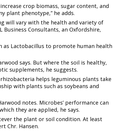
n increase crop biomass, sugar content, and
​ ​ ‌​‌​​‍‌‌​ ​ ‌​‌​​‍‌‌​ ​‍​ ​‍​ ​​‌‍‌‌​ ‍‌​ ‌‌‌‍​ ‌‍​ ​ ‍‌‌‍​ ​ ​‌​ ‌ ​ ​‍​ ‌​​‍‌‌​ ​‍​ ​‍​‍‌‌​ ‌‌‌​‌​​‍ ‍‌‍​ ‌‍‍​‌‍‍‌‌‍ ​‌‍‌​‌ ​‍‌‍‌‌‌‍ ‍​‍‌‌​ ‌‌‌​​‍‌‌ ‌‍‍ ‌‍‌‌‌ ‍‌​‍‌‌​ ​ ‌​‌​​‍‌‌​ ​ ‌​‌​​‍‌‌​ ​‍​ ​‍​ ‌‌​ ‌ ‌‍‌​‌‍‌​​ ​ ‌‍​ ‌‍‌‌​ ​‌​ ‌‍​ ​‍​ ​‍​ ‌‍​ ​​​‍‌‌​ ​‍​ ​‍​‍‌‌​ ‌‌‌​‌​​‍ ‍‌ ‌​‌‍‌‌‌ ‍​‌ ‌​​‍‌‍‌ ​​‌‍‌‌‌ ​‍‌ ​ ‌ ​​‌‍‌‌‌‍​ ‌ ‌​‌‍‍‌‌ ‌‍‌‍‌‌​ ‌‌ ​​‌ ‌‌‌‍​‍‌‍ ​‌‍‍‌‌ ​ ‌‍‍​‌‍‌‌‌‍‌​​‍​‍‌ ‌
 will vary with the health and variety of
L Business Consultants, an Oxfordshire,
‍‌‌‌‍​ ‌ ‌​‌‍‍‌‌ ‌‍‌‍‌‌​ ‌‌ ​​‌ ‌‌‌‍​‍‌‍ ​‌‍‍‌‌ ​ ‌‍‍​‌‍‌‌‌‍‌​​‍​‍‌ ‌
Lactobacillus​​​​‌ ‍ ​‍​‍‌‍ ‌ ​‍‌‍‍‌‌‍‌ ‌‍‍‌‌‍ ‍​‍​‍​ ‍‍​‍​‍‌ ​ ‌‍​‌‌‍ ‍‌‍‍‌‌ ‌​‌ ‍‌​‍ ‍‌‍‍‌‌‍ ​‍​‍​‍ ​​‍​‍‌‍‍​‌ ​‍‌‍‌‌‌‍‌‍​‍​‍​ ‍‍​‍​‍​‍ ‌ ​ ‌ ‌​‌ ‌‌‌‍‌​‌‍‍‌‌‍ ​‍ ‌‍‍‌‌‍ ‍‌ ‌​‌‍‌‌‌‍ ‍‌ ‌​​‍ ‌‍‌‌‌‍‌​‌‍‍‌‌ ‌​​‍ ‌‍ ‌‌‍ ‌‍‌​‌‍‌‌​ ‌‌ ​​‌ ​‍‌‍‌‌‌ ​ ‌‍‌‌‌‍ ‍‌ ‌​‌‍​‌‌ ‌​‌‍‍‌‌‍ ‌‍ ‍​ ‍ ‌‍‍‌‌‍‌​​ ‌‌ ​​‌‍ ‌ ​ ‌ ‌​​‍ ‍‌ ​ ‌‍​‌​‍ ‍‌‍‌ ‌ ​‍‌‍ ‌ ‌ ‌‍‍‌‌‍ ‍‌‍‌ ​‍ ‌‌ ​​‌ ​‍‌‍ ‌‍‌‍‌‍‍‌‌ ‌​‌ ​ ​‍ ‌‌ ‌ ‌‍‍‌‌ ‌​‌‍‍​​‍ ‌‌‍ ‌‌‍‍‌‌‍​ ‌ ​‍‌‍ ‌‍​‍‌‍‌‌‌ ​ ​ ‍ ‌ ‌​‌ ‍‌‌ ​​‌‍‌‌​ ‌‌ ​​‌‍ ‌ ​ ‌ ‌​​ ‍ ‌ ​​‌‍​‌‌ ‌​‌‍‍​​ ‌‌‍​‍‌‍ ‌‍‌​‌ ‍‌​‍‌‌​ ‌‌‌​​‍‌‌ ‌‍‍ ‌‍‌‌‌ ‍‌​‍‌‌​ ​ ‌​‌​​‍‌‌​ ​ ‌​‌​​‍‌‌​ ​‍​ ​‍‌‍​‌​ ‌ ​ ​ ​ ‌​​ ‌ ​ ‍​​ ‌‍​ ​ ​ ‌‍​ ​‍​ ‌‍‌‍​‌​‍‌‌​ ​‍​ ​‍​‍‌‌​ ‌‌‌​‌​​‍ ‍‌‍​ ‌‍‍​‌‍‍‌‌‍ ​‌‍‌​‌ ​‍‌‍‌‌‌‍ ‍​‍‌‌​ ‌‌‌​​‍‌‌ ‌‍‍ ‌‍‌‌‌ ‍‌​‍‌‌​ ​ ‌​‌​​‍‌‌​ ​ ‌​‌​​‍‌‌​ ​‍​ ​‍​ ​ ‌‍​‍​ ​​‌‍​‍​ ​ ‌‍​‍​ ​‍​ ‌‌​ ‌‌​ ‍‌​ ​‍‌‍​ ​ ​‌​‍‌‌​ ​‍​ ​‍​‍‌‌​ ‌‌‌​‌​​‍ ‍‌ ‌​‌‍‌‌‌ ‍​‌ ‌​​ ‌‍​‍‌‍​‌‌ ​ ‌‍‌‌‌‌‌‌‌ ​‍‌‍ ​​ ‌​‍‌‌​ ​‍‌​‌‍‌ ​ ‌ ‌​‌ ‌‌‌‍‌​‌‍‍‌‌‍ ​‍‌‍‌‍‍‌‌‍‌​​ ‌‌ ​​‌‍ ‌ ​ ‌ ‌​​‍ ‍‌ ​ ‌‍​‌​‍ ‍‌‍‌ ‌ ​‍‌‍ ‌ ‌ ‌‍‍‌‌‍ ‍‌‍‌ ​‍ ‌‌ ​​‌ ​‍‌‍ ‌‍‌‍‌‍‍‌‌ ‌​‌ ​ ​‍ ‌‌ ‌ ‌‍‍‌‌ ‌​‌‍‍​​‍ ‌‌‍ ‌‌‍‍‌‌‍​ ‌ ​‍‌‍ ‌‍​‍‌‍‌‌‌ ​ ​‍‌‍‌ ‌​‌ ‍‌‌ ​​‌‍‌‌​ ‌‌ ​​‌‍ ‌ ​ ‌ ‌​​‍‌‍‌ ​​‌‍​‌‌ ‌​‌‍‍​​ ‌‌‍​‍‌‍ ‌‍‌​‌ ‍‌​‍‌‌​ ‌‌‌​​‍‌‌ ‌‍‍ ‌‍‌‌‌ ‍‌​‍‌‌​ ​ ‌​‌​​‍‌‌​ ​ ‌​‌​​‍‌‌​ ​‍​ ​‍‌‍​‌​ ‌ ​ ​ ​ ‌​​ ‌ ​ ‍​​ ‌‍​ ​ ​ ‌‍​ ​‍​ ‌‍‌‍​‌​‍‌‌​ ​‍​ ​‍​‍‌‌​ ‌‌‌​‌​​‍ ‍‌‍​ ‌‍‍​‌‍‍‌‌‍ ​‌‍‌​‌ ​‍‌‍‌‌‌‍ ‍​‍‌‌​ ‌‌‌​​‍‌‌ ‌‍‍ ‌‍‌‌‌ ‍‌​‍‌‌​ ​ ‌​‌​​‍‌‌​ ​ ‌​‌​​‍‌‌​ ​‍​ ​‍​ ​ ‌‍​‍​ ​​‌‍​‍​ ​ ‌‍​‍​ ​‍​ ‌‌​ ‌‌​ ‍‌​ ​‍‌‍​ ​ ​‌​‍‌‌​ ​‍​ ​‍​‍‌‌​ ‌‌‌​‌​​‍ ‍‌ ‌​‌‍‌‌‌ ‍​‌ ‌​​‍‌‍‌ ​​‌‍‌‌‌ ​‍‌ ​ ‌ ​​‌‍‌‌‌‍​ ‌ ‌​‌‍‍‌‌ ‌‍‌‍‌‌​ ‌‌ ​​‌ ‌‌‌‍​‍‌‍ ​‌‍‍‌‌ ​ ‌‍‍​‌‍‌‌‌‍‌​​‍​‍‌ ‌
to promote human health
rwood says. But where the soil is healthy,
 ‌‍‌‌‌ ‍‌​‍‌‌​ ​ ‌​‌​​‍‌‌​ ​ ‌​‌​​‍‌‌​ ​‍​ ​‍‌‍‌​​ ‍‌​ ​ ‌‍​‍‌‍​‌‌‍​‍​ ​​​ ​ ‌‍‌‌​ ‌‌​ ​‍‌‍‌‍​‍‌‌​ ​‍​ ​‍​‍‌‌​ ‌‌‌​‌​​‍ ‍‌‍​ ‌‍‍​‌‍‍‌‌‍ ​‌‍‌​‌ ​‍‌‍‌‌‌‍ ‍​‍‌‌​ ‌‌‌​​‍‌‌ ‌‍‍ ‌‍‌‌‌ ‍‌​‍‌‌​ ​ ‌​‌​​‍‌‌​ ​ ‌​‌​​‍‌‌​ ​‍​ ​‍‌‍​‍​ ‌‍‌‍​‌​ ​‌​ ‍‌‌‍‌​​ ​ ‌‍​ ​ ‌‍​ ‌‌‌‍​ ​ ‍‌​ ​​​‍‌‌​ ​‍​ ​‍​‍‌‌​ ‌‌‌​‌​​‍ ‍‌ ‌​‌‍‌‌‌ ‍​‌ ‌​​‍‌‍‌ ​​‌‍‌‌‌ ​‍‌ ​ ‌ ​​‌‍‌‌‌‍​ ‌ ‌​‌‍‍‌‌ ‌‍‌‍‌‌​ ‌‌ ​​‌ ‌‌‌‍​‍‌‍ ​‌‍‍‌‌ ​ ‌‍‍​‌‍‌‌‌‍‌​​‍​‍‌ ‌
g rhizobacteria helps leguminous plants take
onship with plants such as soybeans and
, Harwood notes. Microbes’ performance can
​‍‌‌ ‌‍‍ ‌‍‌‌‌ ‍‌​‍‌‌​ ​ ‌​‌​​‍‌‌​ ​ ‌​‌​​‍‌‌​ ​‍​ ​‍​ ‌ ​ ‍​​ ​ ​ ​ ​ ‌‍‌‍​‍​ ‍‌​ ‌​​ ‍‌​ ​‍​ ‍‌​ ‍​​‍‌‌​ ​‍​ ​‍​‍‌‌​ ‌‌‌​‌​​‍ ‍‌‍​ ‌‍‍​‌‍‍‌‌‍ ​‌‍‌​‌ ​‍‌‍‌‌‌‍ ‍​‍‌‌​ ‌‌‌​​‍‌‌ ‌‍‍ ‌‍‌‌‌ ‍‌​‍‌‌​ ​ ‌​‌​​‍‌‌​ ​ ‌​‌​​‍‌‌​ ​‍​ ​‍‌‍​‌‌‍​‌‌‍​‍‌‍‌‍‌‍​‍‌‍‌​‌‍‌​​ ​​​ ​‌‌‍​‌‌‍‌‌​ ‌ ​ ​​​‍‌‌​ ​‍​ ​‍​‍‌‌​ ‌‌‌​‌​​‍ ‍‌ ‌​‌‍‌‌‌ ‍​‌ ‌​​‍‌‍‌ ​​‌‍‌‌‌ ​‍‌ ​ ‌ ​​‌‍‌‌‌‍​ ‌ ‌​‌‍‍‌‌ ‌‍‌‍‌‌​ ‌‌ ​​‌ ‌‌‌‍​‍‌‍ ​‌‍‍‌‌ ​ ‌‍‍​‌‍‌‌‌‍‌​​‍​‍‌ ‌
ver the plant or soil condition. At least
‍‌​‍‌‌​ ​ ‌​‌​​‍‌‌​ ​ ‌​‌​​‍‌‌​ ​‍​ ​‍​ ​​‌‍‌‍​ ​‍‌‍​ ‌‍​‍‌‍‌‍​ ​‌​ ‍​​ ‌‌‌‍‌‌​ ​ ​ ‌ ​ ​‌​‍‌‌​ ​‍​ ​‍​‍‌‌​ ‌‌‌​‌​​‍ ‍‌ ‌​‌‍‌‌‌ ‍​‌ ‌​​‍‌‍‌ ​​‌‍‌‌‌ ​‍‌ ​ ‌ ​​‌‍‌‌‌‍​ ‌ ‌​‌‍‍‌‌ ‌‍‌‍‌‌​ ‌‌ ​​‌ ‌‌‌‍​‍‌‍ ​‌‍‍‌‌ ​ ‌‍‍​‌‍‌‌‌‍‌​​‍​‍‌ ‌