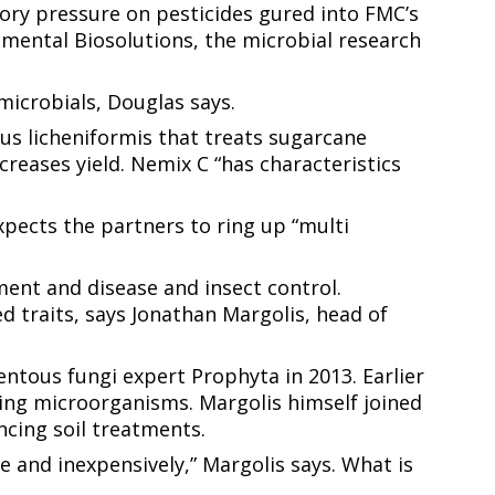
ory pressure on pesticides figured into FMC’s
nmental Biosolutions, the microbial research
​ ‍​‌‍‌‌‌‍‌‌​ ‍​‌‍‌​​ ‌ ​ ‌‍​‍‌‌​ ​‍​ ​‍​‍‌‌​ ‌‌‌​‌​​‍ ‍‌‍​ ‌‍‍​‌‍‍‌‌‍ ​‌‍‌​‌ ​‍‌‍‌‌‌‍ ‍​‍‌‌​ ‌‌‌​​‍‌‌ ‌‍‍ ‌‍‌‌‌ ‍‌​‍‌‌​ ​ ‌​‌​​‍‌‌​ ​ ‌​‌​​‍‌‌​ ​‍​ ​‍‌‍‌‍‌‍‌​​ ‍‌​ ‌ ‌‍​‍​ ​ ​ ‌‌​ ‌ ‌‍‌​‌‍‌‍​ ‌ ​ ​‌​ ​​​‍‌‌​ ​‍​ ​‍​‍‌‌​ ‌‌‌​‌​​‍ ‍‌ ‌​‌‍‌‌‌ ‍​‌ ‌​​‍‌‍‌ ​​‌‍‌‌‌ ​‍‌ ​ ‌ ​​‌‍‌‌‌‍​ ‌ ‌​‌‍‍‌‌ ‌‍‌‍‌‌​ ‌‌ ​​‌ ‌‌‌‍​‍‌‍ ​‌‍‍‌‌ ​ ‌‍‍​‌‍‌‌‌‍‌​​‍​‍‌ ‌
‌ ‌‍‍‌‌ ‌​‌‍‍​​‍ ‌‌‍ ‌‌‍‍‌‌‍​ ‌ ​‍‌‍ ‌‍​‍‌‍‌‌‌ ​ ​ ‍ ‌ ‌​‌ ‍‌‌ ​​‌‍‌‌​ ‌‌ ​​‌‍ ‌ ​ ‌ ‌​​ ‍ ‌ ​​‌‍​‌‌ ‌​‌‍‍​​ ‌‌‍​‍‌‍ ‌‍‌​‌ ‍‌​‍‌‌​ ‌‌‌​​‍‌‌ ‌‍‍ ‌‍‌‌‌ ‍‌​‍‌‌​ ​ ‌​‌​​‍‌‌​ ​ ‌​‌​​‍‌‌​ ​‍​ ​‍​ ‌​​ ‌ ​ ‌‌​ ‍‌‌‍‌‌‌‍​‍‌‍‌‍‌‍‌​​ ​ ​ ‌‌‌‍​‍​ ​‍​‍‌‌​ ​‍​ ​‍​‍‌‌​ ‌‌‌​‌​​‍ ‍‌‍​ ‌‍‍​‌‍‍‌‌‍ ​‌‍‌​‌ ​‍‌‍‌‌‌‍ ‍​‍‌‌​ ‌‌‌​​‍‌‌ ‌‍‍ ‌‍‌‌‌ ‍‌​‍‌‌​ ​ ‌​‌​​‍‌‌​ ​ ‌​‌​​‍‌‌​ ​‍​ ​‍​ ‍​​ ​​​ ‍​‌‍‌​​ ​ ​ ‌‌‌‍‌​​ ‌​​ ‌‌​ ​ ​ ‌‌‌‍​‍​ ​ ​‍‌‌​ ​‍​ ​‍​‍‌‌​ ‌‌‌​‌​​‍ ‍‌ ‌​‌‍‌‌‌ ‍​‌ ‌​​ ‌‍​‍‌‍​‌‌ ​ ‌‍‌‌‌‌‌‌‌ ​‍‌‍ ​​ ‌​‍‌‌​ ​‍‌​‌‍‌ ​ ‌ ‌​‌ ‌‌‌‍‌​‌‍‍‌‌‍ ​‍‌‍‌‍‍‌‌‍‌​​ ‌‌ ​​‌‍ ‌ ​ ‌ ‌​​‍ ‍‌ ​ ‌‍​‌​‍ ‍‌‍‌ ‌ ​‍‌‍ ‌ ‌ ‌‍‍‌‌‍ ‍‌‍‌ ​‍ ‌‌ ​​‌ ​‍‌‍ ‌‍‌‍‌‍‍‌‌ ‌​‌ ​ ​‍ ‌‌ ‌ ‌‍‍‌‌ ‌​‌‍‍​​‍ ‌‌‍ ‌‌‍‍‌‌‍​ ‌ ​‍‌‍ ‌‍​‍‌‍‌‌‌ ​ ​‍‌‍‌ ‌​‌ ‍‌‌ ​​‌‍‌‌​ ‌‌ ​​‌‍ ‌ ​ ‌ ‌​​‍‌‍‌ ​​‌‍​‌‌ ‌​‌‍‍​​ ‌‌‍​‍‌‍ ‌‍‌​‌ ‍‌​‍‌‌​ ‌‌‌​​‍‌‌ ‌‍‍ ‌‍‌‌‌ ‍‌​‍‌‌​ ​ ‌​‌​​‍‌‌​ ​ ‌​‌​​‍‌‌​ ​‍​ ​‍​ ‌​​ ‌ ​ ‌‌​ ‍‌‌‍‌‌‌‍​‍‌‍‌‍‌‍‌​​ ​ ​ ‌‌‌‍​‍​ ​‍​‍‌‌​ ​‍​ ​‍​‍‌‌​ ‌‌‌​‌​​‍ ‍‌‍​ ‌‍‍​‌‍‍‌‌‍ ​‌‍‌​‌ ​‍‌‍‌‌‌‍ ‍​‍‌‌​ ‌‌‌​​‍‌‌ ‌‍‍ ‌‍‌‌‌ ‍‌​‍‌‌​ ​ ‌​‌​​‍‌‌​ ​ ‌​‌​​‍‌‌​ ​‍​ ​‍​ ‍​​ ​​​ ‍​‌‍‌​​ ​ ​ ‌‌‌‍‌​​ ‌​​ ‌‌​ ​ ​ ‌‌‌‍​‍​ ​ ​‍‌‌​ ​‍​ ​‍​‍‌‌​ ‌‌‌​‌​​‍ ‍‌ ‌​‌‍‌‌‌ ‍​‌ ‌​​‍‌‍‌ ​​‌‍‌‌‌ ​‍‌ ​ ‌ ​​‌‍‌‌‌‍​ ‌ ‌​‌‍‍‌‌ ‌‍‌‍‌‌​ ‌‌ ​​‌ ‌‌‌‍​‍‌‍ ​‌‍‍‌‌ ​ ‌‍‍​‌‍‌‌‌‍‌​​‍​‍‌ ‌
that treats sugarcane
creases yield. Nemix C “has characteristics
xpects the partners to ring up “multi
ment and disease and insect control.
d traits, says Jonathan Margolis, head of
entous fungi expert Prophyta in 2013. Earlier
ing microorganisms. Margolis himself joined
​ ​‍​‍‌‌​ ‌‌‌​‌​​‍ ‍‌‍​ ‌‍‍​‌‍‍‌‌‍ ​‌‍‌​‌ ​‍‌‍‌‌‌‍ ‍​‍‌‌​ ‌‌‌​​‍‌‌ ‌‍‍ ‌‍‌‌‌ ‍‌​‍‌‌​ ​ ‌​‌​​‍‌‌​ ​ ‌​‌​​‍‌‌​ ​‍​ ​‍​ ​ ‌‍​ ​ ​‌​ ‌‌​ ‌‍​ ‌ ‌‍‌​​ ‌​​ ‌ ‌‍‌​​ ‍​​ ‍‌​ ​​​‍‌‌​ ​‍​ ​‍​‍‌‌​ ‌‌‌​‌​​‍ ‍‌ ‌​‌‍‌‌‌ ‍​‌ ‌​​‍‌‍‌ ​​‌‍‌‌‌ ​‍‌ ​ ‌ ​​‌‍‌‌‌‍​ ‌ ‌​‌‍‍‌‌ ‌‍‌‍‌‌​ ‌‌ ​​‌ ‌‌‌‍​‍‌‍ ​‌‍‍‌‌ ​ ‌‍‍​‌‍‌‌‌‍‌​​‍​‍‌ ‌
 and inexpensively,” Margolis says. What is