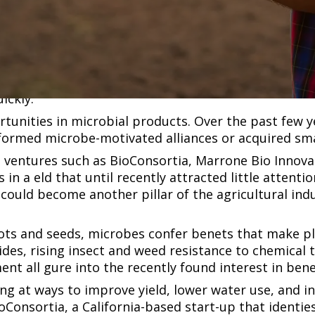
‍ ‌ ‌ ‌‍‍‌‌‍ ‍‌‍‌ ​‍ ‌‌ ​​‌ ​‍‌‍ ‌‍‌‍‌‍‍‌‌ ‌​‌ ​ ​‍ ‌‌ ‌ ‌‍‍‌‌ ‌​‌‍‍​​‍ ‌‌‍ ‌‌‍‍‌‌‍​ ‌ ​‍‌‍ ‌‍​‍‌‍‌‌‌ ​ ​ ‍ ‌ ‌​‌ ‍‌‌ ​​‌‍‌‌​ ‌‌ ​​‌‍ ‌ ​ ‌ ‌​​ ‍ ‌ ​​‌‍​‌‌ ‌​‌‍‍​​ ‌‌‍​‍‌‍ ‌‍‌​‌ ‍‌​‍‌‌​ ‌‌‌​​‍‌‌ ‌‍‍ ‌‍‌‌‌ ‍‌​‍‌‌​ ​ ‌​‌​​‍‌‌​ ​ ‌​‌​​‍‌‌​ ​‍​ ​‍​ ‌‌‌‍​‍​ ‍‌​ ​ ‌‍​ ​ ‍‌‌‍​ ​ ‌‌‌‍‌‌​ ‍​‌‍​‌‌‍​‍​‍‌‌​ ​‍​ ​‍​‍‌‌​ ‌‌‌​‌​​‍ ‍‌‍​ ‌‍‍​‌‍‍‌‌‍ ​‌‍‌​‌ ​‍‌‍‌‌‌‍ ‍​‍‌‌​ ‌‌‌​​‍‌‌ ‌‍‍ ‌‍‌‌‌ ‍‌​‍‌‌​ ​ ‌​‌​​‍‌‌​ ​ ‌​‌​​‍‌‌​ ​‍​ ​‍‌‍​‍​ ​‌‌‍‌‍​ ​​​ ‌​‌‍‌‍​ ​​‌‍‌​‌‍​‌​ ‍​​ ​‌​ ​​​‍‌‌​ ​‍​ ​‍​‍‌‌​ ‌‌‌​‌​​‍ ‍‌ ‌​‌‍‌‌‌ ‍​‌ ‌​​ ‌‍​‍‌‍​‌‌ ​ ‌‍‌‌‌‌‌‌‌ ​‍‌‍ ​​ ‌​‍‌‌​ ​‍‌​‌‍‌ ​ ‌ ‌​‌ ‌‌‌‍‌​‌‍‍‌‌‍ ​‍‌‍‌‍‍‌‌‍‌​​ ‌‌ ​​‌‍ ‌ ​ ‌ ‌​​‍ ‍‌ ​ ‌‍​‌​‍ ‍‌‍‌ ‌ ​‍‌‍ ‌ ‌ ‌‍‍‌‌‍ ‍‌‍‌ ​‍ ‌‌ ​​‌ ​‍‌‍ ‌‍‌‍‌‍‍‌‌ ‌​‌ ​ ​‍ ‌‌ ‌ ‌‍‍‌‌ ‌​‌‍‍​​‍ ‌‌‍ ‌‌‍‍‌‌‍​ ‌ ​‍‌‍ ‌‍​‍‌‍‌‌‌ ​ ​‍‌‍‌ ‌​‌ ‍‌‌ ​​‌‍‌‌​ ‌‌ ​​‌‍ ‌ ​ ‌ ‌​​‍‌‍‌ ​​‌‍​‌‌ ‌​‌‍‍​​ ‌‌‍​‍‌‍ ‌‍‌​‌ ‍‌​‍‌‌​ ‌‌‌​​‍‌‌ ‌‍‍ ‌‍‌‌‌ ‍‌​‍‌‌​ ​ ‌​‌​​‍‌‌​ ​ ‌​‌​​‍‌‌​ ​‍​ ​‍​ ‌‌‌‍​‍​ ‍‌​ ​ ‌‍​ ​ ‍‌‌‍​ ​ ‌‌‌‍‌‌​ ‍​‌‍​‌‌‍​‍​‍‌‌​ ​‍​ ​‍​‍‌‌​ ‌‌‌​‌​​‍ ‍‌‍​ ‌‍‍​‌‍‍‌‌‍ ​‌‍‌​‌ ​‍‌‍‌‌‌‍ ‍​‍‌‌​ ‌‌‌​​‍‌‌ ‌‍‍ ‌‍‌‌‌ ‍‌​‍‌‌​ ​ ‌​‌​​‍‌‌​ ​ ‌​‌​​‍‌‌​ ​‍​ ​‍‌‍​‍​ ​‌‌‍‌‍​ ​​​ ‌​‌‍‌‍​ ​​‌‍‌​‌‍​‌​ ‍​​ ​‌​ ​​​‍‌‌​ ​‍​ ​‍​‍‌‌​ ‌‌‌​‌​​‍ ‍‌ ‌​‌‍‌‌‌ ‍​‌ ‌​​‍‌‍‌ ​​‌‍‌‌‌ ​‍‌ ​ ‌ ​​‌‍‌‌‌‍​ ‌ ‌​‌‍‍‌‌ ‌‍‌‍‌‌​ ‌‌ ​​‌ ‌‌‌‍​‍‌‍ ​‌‍‍‌‌ ​ ‌‍‍​‌‍‌‌‌‍‌​​‍​‍‌ ‌
ant Monsanto, calls microbes “the next major platfor
 ​‍‌‍ ‌‍​‍‌‍‌‌‌ ​ ​ ‍ ‌ ‌​‌ ‍‌‌ ​​‌‍‌‌​ ‌‌ ​​‌‍ ‌ ​ ‌ ‌​​ ‍ ‌ ​​‌‍​‌‌ ‌​‌‍‍​​ ‌‌‍​‍‌‍ ‌‍‌​‌ ‍‌​‍‌‌​ ‌‌‌​​‍‌‌ ‌‍‍ ‌‍‌‌‌ ‍‌​‍‌‌​ ​ ‌​‌​​‍‌‌​ ​ ‌​‌​​‍‌‌​ ​‍​ ​‍​ ​‌​ ‌ ‌‍​‌‌‍‌‌‌‍​‌‌‍‌‌‌‍‌​‌‍‌‌‌‍​‍​ ​‌​ ‌‍​ ​​​‍‌‌​ ​‍​ ​‍​‍‌‌​ ‌‌‌​‌​​‍ ‍‌‍​ ‌‍‍​‌‍‍‌‌‍ ​‌‍‌​‌ ​‍‌‍‌‌‌‍ ‍​‍‌‌​ ‌‌‌​​‍‌‌ ‌‍‍ ‌‍‌‌‌ ‍‌​‍‌‌​ ​ ‌​‌​​‍‌‌​ ​ ‌​‌​​‍‌‌​ ​‍​ ​‍​ ​‍​ ‍​‌‍‌‌‌‍​ ​ ‌​‌‍‌​‌‍‌​​ ‌ ​ ​ ​ ‌​‌‍‌‌‌‍​‍​ ​‌​‍‌‌​ ​‍​ ​‍​‍‌‌​ ‌‌‌​‌​​‍ ‍‌ ‌​‌‍‌‌‌ ‍​‌ ‌​​ ‌‍​‍‌‍​‌‌ ​ ‌‍‌‌‌‌‌‌‌ ​‍‌‍ ​​ ‌​‍‌‌​ ​‍‌​‌‍‌ ​ ‌ ‌​‌ ‌‌‌‍‌​‌‍‍‌‌‍ ​‍‌‍‌‍‍‌‌‍‌​​ ‌‌ ​​‌‍ ‌ ​ ‌ ‌​​‍ ‍‌ ​ ‌‍​‌​‍ ‍‌‍‌ ‌ ​‍‌‍ ‌ ‌ ‌‍‍‌‌‍ ‍‌‍‌ ​‍ ‌‌ ​​‌ ​‍‌‍ ‌‍‌‍‌‍‍‌‌ ‌​‌ ​ ​‍ ‌‌ ‌ ‌‍‍‌‌ ‌​‌‍‍​​‍ ‌‌‍ ‌‌‍‍‌‌‍​
ence last December at which Monsanto and fermenta
nd growth-enhancing seed treatments. Monsanto est
‍‌‍‌‍​ ‌‌‌‍​‍‌‍‌‍‌‍‌‍​ ​​​ ​‌​ ‌‌‌‍​‌​ ​​​‍‌‌​ ​‍​ ​‍​‍‌‌​ ‌‌‌​‌​​‍ ‍‌ ‌​‌‍‌‌‌ ‍​‌ ‌​​‍‌‍‌ ​​‌‍‌‌‌ ​‍‌ ​ ‌ ​​‌‍‌‌‌‍​ ‌ ‌​‌‍‍‌‌ ‌‍‌‍‌‌​ ‌‌ ​​‌ ‌‌‌‍​‍‌‍ ​‌‍‍‌‌ ​ ‌‍‍​‌‍‌‌‌‍‌​​‍​‍‌ ‌
portunities in microbial products. Over the past few y
‌‌‍​ ‌ ​‍‌‍ ‌‍​‍‌‍‌‌‌ ​ ​ ‍ ‌ ‌​‌ ‍‌‌ ​​‌‍‌‌​ ‌‌ ​​‌‍ ‌ ​ ‌ ‌​​ ‍ ‌ ​​‌‍​‌‌ ‌​‌‍‍​​ ‌‌‍​‍‌‍ ‌‍‌​‌ ‍‌​‍‌‌​ ‌‌‌​​‍‌‌ ‌‍‍ ‌‍‌‌‌ ‍‌​‍‌‌​ ​ ‌​‌​​‍‌‌​ ​ ‌​‌​​‍‌‌​ ​‍​ ​‍‌‍‌​‌‍​‌‌‍​‍‌‍‌‍‌‍‌‌​ ​​​ ​‍‌‍‌‌‌‍‌‌‌‍‌‌‌‍‌​​ ‌ ​‍‌‌​ ​‍​ ​‍​‍‌‌​ ‌‌‌​‌​​‍ ‍‌‍​ ‌‍‍​‌‍‍‌‌‍ ​‌‍‌​‌ ​‍‌‍‌‌‌‍ ‍​‍‌‌​ ‌‌‌​​‍‌‌ ‌‍‍ ‌‍‌‌‌ ‍‌​‍‌‌​ ​ ‌​‌​​‍‌‌​ ​ ‌​‌​​‍‌‌​ ​‍​ ​‍​ ​‌​ ​ ​ ​​‌‍‌‍​ ‌‌​ ​ ‌‍​‌‌‍‌‌​ ​‍​ ‍​​ ‍​‌‍​ ​ ​​​‍‌‌​ ​‍​ ​‍​‍‌‌​ ‌‌‌​‌​​‍ ‍‌ ‌​‌‍‌‌‌ ‍​‌ ‌​​ ‌‍​‍‌‍​‌‌ ​ ‌‍‌‌‌‌‌‌‌ ​‍‌‍ ​​ ‌​‍‌‌​ ​‍‌​‌‍‌ ​ ‌ ‌​‌ ‌‌‌‍‌​‌‍‍‌‌‍ ​‍‌‍‌‍‍‌‌‍‌​​ ‌‌ ​​‌‍ ‌ ​ ‌ ‌​​‍ ‍‌ ​ ‌‍​‌​‍ ‍‌‍‌ ‌ ​‍‌‍ ‌ ‌ ‌‍‍‌‌‍ ‍‌‍‌ ​‍ ‌‌ ​​‌ ​‍‌‍ ‌‍‌‍‌‍‍‌‌ ‌​‌ ​ ​‍ ‌‌ ‌ ‌‍‍‌‌ ‌​‌‍‍​​
 ventures such as BioConsortia, Marrone Bio Innov
n a field that until recently attracted little attent
could become another pillar of the agricultural indus
ots and seeds, microbes confer benefits that make p
ides, rising insect and weed resistance to chemical
 ​‍​ ‍‌‌‍‌​​ ‍‌​ ​‍​ ​ ​ ‌‌​ ‌‍​ ‌‍​ ​‌​ ​​​ ‍​​ ‌ ​‍‌‌​ ​‍​ ​‍​‍‌‌​ ‌‌‌​‌​​‍ ‍‌‍​ ‌‍‍​‌‍‍‌‌‍ ​‌‍‌​‌ ​‍‌‍‌‌‌‍ ‍​‍‌‌​ ‌‌‌​​‍‌‌ ‌‍‍ ‌‍‌‌‌ ‍‌​‍‌‌​ ​ ‌​‌​​‍‌‌​ ​ ‌​‌​​‍‌‌​ ​‍​ ​‍​ ‍​​ ​‍‌‍‌​​ ‌‍​ ‍‌‌‍‌‍‌‍​‍‌‍​‌‌‍​‍​ ‌‍‌‍​‌​ ‌‍​ ​​​‍‌‌​ ​‍​ ​‍​‍‌‌​ ‌‌‌​‌​​‍ ‍‌ ‌​‌‍‌‌‌ ‍​‌ ‌​​ ‌‍​‍‌‍​‌‌ ​ ‌‍‌‌‌‌‌‌‌ ​‍‌‍ ​​ ‌​‍‌‌​ ​‍‌​‌‍‌ ​ ‌ ‌​‌ ‌‌‌‍‌​‌‍‍‌‌‍ ​‍‌‍‌‍‍‌‌‍‌​​ ‌‌ ​​‌‍ ‌ ​ ‌ ‌​​‍ ‍‌ ​ ‌‍​‌​‍ ‍‌‍‌ ‌ ​‍‌‍ ‌ ‌ ‌‍‍‌‌‍ ‍‌‍‌ ​‍ ‌‌ ​​‌ ​‍‌‍ ‌‍‌‍‌‍‍‌‌ ‌​‌ ​ ​‍ ‌‌ ‌ ‌‍‍‌‌ ‌​‌‍‍​​‍ ‌‌‍ ‌‌‍‍‌‌‍​ ‌ ​‍‌‍ ‌‍​‍‌‍‌‌‌ ​ ​‍‌‍‌ ‌​‌ ‍‌‌ ​​‌‍‌‌​ ‌‌ ​​‌‍ ‌ ​ ‌ ‌​​‍‌‍‌ ​​‌‍​‌‌ ‌​‌‍‍​​ ‌‌‍​‍‌‍ ‌‍‌​‌ ‍‌​‍‌‌​ ‌‌‌​​‍‌‌ ‌‍‍ ‌‍‌‌‌ ‍‌​‍‌‌​ ​ ‌​‌​​‍‌‌​ ​ ‌​‌​​‍‌‌​ ​‍​ ​‍​ ‍‌‌‍‌​​ ‍‌​ ​‍​ ​ ​ ‌‌​ ‌‍​ ‌‍​ ​‌​ ​​​ ‍​​ ‌ ​‍‌‌​ ​‍​ ​‍​‍‌‌​ ‌‌‌​‌​​‍ ‍‌‍​ ‌‍‍​‌‍‍‌‌‍ ​‌‍‌​‌ ​‍‌‍‌‌‌‍ ‍​‍‌‌​ ‌‌‌​​‍‌‌ ‌‍‍ ‌‍‌‌‌ ‍‌​‍‌‌​ ​ ‌​‌​​‍
ing at ways to improve yield, lower water use, and i
‌ ​​‌‍ ‌ ​ ‌ ‌​​ ‍ ‌ ​​‌‍​‌‌ ‌​‌‍‍​​ ‌‌‍​‍‌‍ ‌‍‌​‌ ‍‌​‍‌‌​ ‌‌‌​​‍‌‌ ‌‍‍ ‌‍‌‌‌ ‍‌​‍‌‌​ ​ ‌​‌​​‍‌‌​ ​ ‌​‌​​‍‌‌​ ​‍​ ​‍‌‍‌‍‌‍‌‌‌‍‌​​ ‍‌‌‍‌‍​ ‌ ‌‍‌​​ ‍‌​ ‌‍​ ​‍‌‍​ ​ ​‍​‍‌‌​ ​‍​ ​‍​‍‌‌​ ‌‌‌​‌​​‍ ‍‌‍​ ‌‍‍​‌‍‍‌‌‍ ​‌‍‌​‌ ​‍‌‍‌‌‌‍ ‍​‍‌‌​ ‌‌‌​​‍‌‌ ‌‍‍ ‌‍‌‌‌ ‍‌​‍‌‌​ ​ ‌​‌​​‍‌‌​ ​ ‌​‌​​‍‌‌​ ​‍​ ​‍​ ​‌​ ​ ​ ‍‌​ ​ ‌‍‌​​ ​ ​ ‍‌​ ​‌​ ​​​ ‍​​ ‌‌​ ​‍​ ​​​‍‌‌​ ​‍​ ​‍​‍‌‌​ ‌‌‌​‌​​‍ ‍‌ ‌​‌‍‌‌‌ ‍​‌ ‌​​ ‌‍​‍‌‍​‌‌ ​ ‌‍‌‌‌‌‌‌‌ ​‍‌‍ ​​ ‌​‍‌‌​ ​‍‌​‌‍‌ ​ ‌ ‌​‌ ‌‌‌‍‌​‌‍‍‌‌‍ ​‍‌‍‌‍‍‌‌‍‌​​ ‌‌ ​​‌‍ ‌ ​ ‌ ‌​​‍ ‍‌ ​ ‌‍​‌​‍ ‍‌‍‌ ‌ ​‍‌‍ ‌ ‌ ‌‍‍‌‌‍ ‍‌‍‌ ​‍ ‌‌ ​​‌ ​‍‌‍ ‌‍‌‍‌‍‍‌‌ ‌​‌ ​ ​‍ ‌‌ ‌ ‌‍‍‌‌ ‌​‌‍‍​​‍ ‌‌‍ ‌‌‍‍‌‌‍​ ‌ ​‍‌‍ ‌‍​‍‌‍‌‌‌ ​ ​‍‌‍‌ ‌​‌ ‍‌‌ ​​‌‍‌‌​ ‌‌ ​​‌‍ ‌ ​ ‌ ‌​​‍‌‍‌ ​​‌‍​‌‌ ‌​‌‍‍​​ ‌‌‍​‍