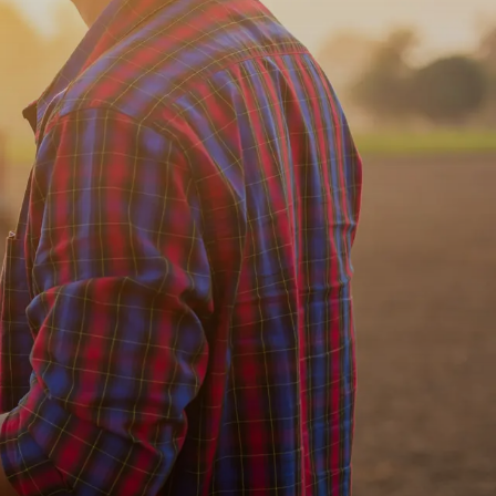
‌ ‌‌‌‍​‍‌‍ ​‌‍‍‌‌ ​ ‌‍‍​‌‍‌‌‌‍‌​​‍​‍‌ ‌
hwart disease and increase