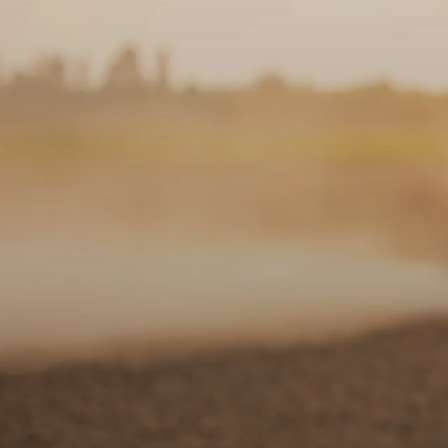
BACK
GROWING PROFITS WITH MICROBES​​​​‌ ‍ ​‍​‍‌‍ ‌ ​‍‌‍‍‌‌‍‌ ‌‍‍‌‌‍ ‍​‍​‍​ ‍‍​‍​‍‌ ​ ‌‍​‌‌‍ ‍‌‍‍‌‌ ‌​‌ ‍‌​‍ ‍‌‍‍‌‌‍ ​‍​‍​‍ ​​‍​‍‌‍‍​‌ ​‍‌‍‌‌‌‍‌‍​‍​‍​ ‍‍​‍​‍​‍ ‌ ​ ‌ ‌​‌ ‌‌‌‍‌​‌‍‍‌‌‍ ​‍ ‌‍‍‌‌‍ ‍‌ ‌​‌‍‌‌‌‍ ‍‌ ‌​​‍ ‌‍‌‌‌‍‌​‌‍‍‌‌ ‌​​‍ ‌‍ ‌‌‍ ‌‍‌​‌‍‌‌​ ‌‌ ​​‌ ​‍‌‍‌‌‌ ​ ‌‍‌‌‌‍ ‍‌ ‌​‌‍​‌‌ ‌​‌‍‍‌‌‍ ‌‍ ‍​ ‍ ‌‍‍‌‌‍‌​​ ‌‌ ​​‌‍ ‌ ​ ‌ ‌​​‍ ‍‌ ​ ‌‍​‌​‍ ‍‌‍‌ ‌ ​‍‌‍ ‌ ‌ ‌‍‍‌‌‍ ‍‌‍‌ ​‍ ‌‌ ​​‌ ​‍‌‍ ‌‍‌‍‌‍‍‌‌ ‌​‌ ​ ​‍ ‌‌ ‌ ‌‍‍‌‌ ‌​‌
Chemical and Engineering News​​​​‌ ‍ ​‍​‍‌‍ ‌ ​‍‌‍‍‌‌‍‌ ‌‍‍‌‌‍ ‍​‍​‍​ ‍‍​‍​‍‌ ​ ‌‍​‌‌‍ ‍‌‍‍‌‌ ‌​‌ ‍‌​‍ ‍‌‍‍‌‌‍ ​‍​‍​‍ ​​‍​‍‌‍‍​‌ ​‍‌‍‌‌‌‍‌‍​‍​‍​ ‍‍​‍​‍​‍ ‌ ​ ‌ ‌​‌ ‌‌‌‍‌​‌‍‍‌‌‍ ​‍ ‌‍‍‌‌‍ ‍‌ ‌​‌‍‌‌‌‍ ‍‌ ‌​​‍ ‌‍‌‌‌‍‌​‌‍‍‌‌ ‌​​‍ ‌‍ ‌‌‍ ‌‍‌​‌‍‌‌​ ‌‌ ​​‌ ​‍‌‍‌‌‌ ​ ‌‍‌‌‌‍ ‍‌ ‌​‌‍​‌‌ ‌​‌‍‍‌‌‍ ‌‍ ‍​ ‍ ‌‍‍‌‌‍‌​​ ‌‌‍​‌‌ ‌‌‌ ‌​‌‍‍​‌‍ ‌ ​‍​‍ ‍‌ ​ ‌‍​‌​‍ ‍‌‍​ ‌‍‍​‌‍‌‌‌‍ ‌‌‍‍‌‌‍​ ‌‍​‌‌‍ ​​‍ ‌‌‍​‌‌‍ ‍‌‍‌​​‍ ‌‌‍‌‌‌‍ ‍‌‍‌ ‌‍‍‌‌‍ ‍‌‍‌‌‌‍‌‌‌ ​‍‌‍‍‌‌‍ ‍‌‍‌ ​‍ ‌‌‍ ‍‌‍‌‌‌ ‌ ‌ ​ ​ ‍ ‌ ‌​‌ ‍‌‌ ​​‌‍‌‌​ ‌‌‍​‌‌ ‌‌‌ ‌​‌‍‍​‌‍ ‌ ​‍​ ‍ ‌ ​​‌‍​‌‌ ‌​‌‍‍​​ ‌‌‍ ‍‌‍​‌‌‍ ‌‌‍‌‌​ ‌‍​‍‌‍​‌‌ ​ ‌‍‌‌‌‌‌‌‌ ​‍‌‍ ​​ ‌​‍‌‌​ ​‍‌​‌‍‌ ​ ‌ ‌​‌ ‌‌‌‍‌​‌‍‍‌‌‍ ​‍‌‍‌‍‍‌‌‍‌​​ ‌‌‍​‌‌ ‌‌‌ ‌​‌‍‍​‌‍ ‌ ​‍​‍ ‍‌ ​ ‌‍​‌​‍ ‍‌‍​ ‌‍‍​‌‍‌‌‌‍ ‌‌‍‍‌‌‍​ ‌‍​‌‌‍ ​​‍ ‌‌‍​‌‌‍ ‍‌‍‌​​‍ ‌‌‍‌‌‌‍ ‍‌‍‌ ‌‍‍‌‌‍ ‍‌‍‌‌‌‍‌‌‌ ​‍‌‍‍‌‌‍ ‍‌‍‌ ​‍ ‌‌‍ ‍‌‍‌‌‌ ‌ ‌ ​ ​‍‌‍‌ ‌​‌ ‍‌‌ ​​‌‍‌‌​ ‌‌‍​‌‌ ‌‌‌ ‌​‌‍‍​‌‍ ‌ ​‍​‍‌‍‌ ​​‌‍​‌‌ ‌​‌‍‍​​ ‌‌‍ ‍‌‍​‌‌‍ ‌‌‍‌‌​‍‌‍‌ ​​‌‍‌‌‌ ​‍‌ ​ ‌ ​​‌‍‌‌‌‍​ ‌ ‌​‌‍‍‌‌ ‌‍‌‍‌‌​ ‌‌ ​​‌ ‌‌‌‍​‍‌‍ ​‌‍‍‌‌ ​ ‌‍‍​‌‍‌‌‌‍‌​​‍
September 2014
Agriculture industry seizes on b
productivity​​​​‌ ‍ ​‍​‍‌‍ ‌ ​‍‌‍‍‌‌‍‌ ‌‍‍‌‌‍ ‍​‍​‍​ ‍‍​‍​‍‌ ​ ‌‍​‌‌‍ ‍‌‍‍‌‌ ‌​‌ ‍‌​‍ ‍‌‍‍‌‌‍ ​‍​‍​‍ ​​‍​‍‌‍‍​‌ ​‍‌‍‌‌‌‍‌‍​‍​‍​ ‍‍​‍​‍​‍ ‌ ​ ‌ ‌​‌ ‌‌‌‍‌​‌‍‍‌‌‍ ​‍ ‌‍‍‌‌‍ ‍‌ ‌​‌‍‌‌‌‍ ‍‌ ‌​​‍ ‌‍‌‌‌‍‌​‌‍‍‌‌ ‌​​‍ ‌‍ ‌‌‍ ‌‍‌​‌‍‌‌​ ‌‌ ​​‌ ​‍‌‍‌‌‌ ​ ‌‍‌‌‌‍ ‍‌ ‌​‌‍​‌‌ ‌​‌‍‍‌‌‍ ‌‍ ‍​ ‍ ‌‍‍‌‌‍‌​​ ‌‌ ​​‌‍ ‌ ​ ‌ ‌​​‍ ‍‌ ​ ‌‍​‌​‍ ‍‌‍‌ ‌ ​‍‌‍ ‌ ‌ ‌‍‍‌‌‍ ‍‌‍‌ ​‍ ‌‌ ​​‌ ​‍‌‍ ‌‍‌‍‌‍‍‌‌ ‌​‌ ​ ​‍ ‌‌ ‌ ‌‍‍‌‌ ‌​‌‍‍​​‍ ‌‌‍ ‌‌‍‍‌‌‍​ ‌ ​‍‌‍ ‌‍​‍‌‍‌‌‌ ​ ​ ‍ ‌ ‌​‌ ‍‌‌ ​​‌‍‌‌​ ‌‌ ​​‌‍ ‌ ​ ‌ ‌​​ ‍ ‌ ​​‌‍​‌‌ ‌​‌‍‍​​ ‌‌‍​‍‌‍ ‌‍‌​‌ ‍‌​‍‌‌​ ‌‌‌​​‍‌‌ ‌‍‍ ‌‍‌‌‌ ‍‌​‍‌‌​ ​ ‌​‌​​‍‌‌​ ​ ‌​‌​​‍‌‌​ ​‍​ ​‍‌‍‌‍‌‍‌​‌‍‌‍‌‍​‌​ ‌ ​ ​‌​ ​ ​ ‍‌​ ​‌​ ‍‌​ ​‍‌‍​ ​‍‌‌​ ​‍​ ​‍​‍‌‌​ ‌‌‌​‌​​‍ ‍‌‍​ ‌‍‍​‌‍‍‌‌‍ ​‌‍‌​‌ ​‍‌‍‌‌‌‍ ‍​‍‌‌​ ‌‌‌​​‍‌‌ ‌‍‍ ‌‍‌‌‌ ‍‌​‍‌‌​ ​ ‌​‌​​‍‌‌​ ​ ‌​‌​​‍‌‌​ ​‍​ ​‍​ ‍​​ ‌ ​ ‍‌​ ‌‍​ ‌​​ ‍‌​ ​​​ ​‍​ ‌‍​ ‌‍​ ​‌‌‍‌‌​ ​​​‍‌‌​ ​‍​ ​‍​‍‌‌​ ‌‌‌​‌​​‍ ‍‌ ‌​‌‍‌‌‌ ‍​‌ ‌​​ ‌‍​‍‌‍​‌‌ ​ ‌‍‌‌‌‌‌‌‌ ​‍‌‍ ​​ ‌​‍‌‌​ ​‍‌​‌‍‌ ​ ‌ ‌​‌ ‌‌‌‍‌​‌‍‍‌‌‍ ​‍‌‍‌‍‍‌‌‍‌​​ ‌‌ ​​‌‍ ‌ ​ ‌ ‌​​‍ ‍‌ ​ ‌‍​‌​‍ ‍‌‍‌ ‌ ​‍‌‍ ‌ ‌ ‌‍‍‌‌‍ ‍‌‍‌ ​‍ ‌‌ ​​‌ ​‍‌‍ ‌‍‌‍‌‍‍‌‌ ‌​‌ ​ ​‍ ‌‌ ‌ ‌‍‍‌‌ ‌​‌‍‍​​‍ ‌‌‍ ‌‌‍‍‌‌‍​ ‌ ​‍‌‍ ‌‍​‍‌‍‌‌‌ ​ ​‍‌‍‌ ‌​‌ ‍‌‌ ​​‌‍‌‌​ ‌‌ ​​‌‍ ‌ ​ ‌ ‌​​‍‌‍‌ ​​‌‍​‌‌ ‌​‌‍‍​​ ‌‌‍​‍‌‍ ‌‍‌​‌ ‍‌​‍‌‌​ ‌‌‌​​‍‌‌ ‌‍‍ ‌‍‌‌‌ ‍‌​‍‌‌​ ​ ‌​‌​​‍‌‌​ ​ ‌​‌​​‍‌‌​ ​‍​ ​‍‌‍‌‍‌‍‌​‌‍‌‍‌‍​‌​ ‌ ​ ​‌​ ​ ​ ‍‌​ ​‌​ ‍‌​ ​‍‌‍​ ​‍‌‌​ ​‍​ ​‍​‍‌‌​ ‌‌‌​‌​​‍ ‍‌‍​ ‌‍‍​‌‍‍‌‌‍ ​‌‍‌​‌ ​‍‌‍‌‌‌‍ ‍​‍‌‌​ ‌‌‌​​‍‌‌ ‌‍‍ ‌‍‌‌‌ ‍‌​‍‌‌​ ​ ‌​‌​​‍‌‌​ ​ ‌​‌​​‍‌‌​ ​‍​ ​‍​ ‍​​ ‌ ​ ‍‌​ ‌‍​ ‌​​ ‍‌​ ​​​ ​‍​ ‌‍​ ‌‍​ ​‌‌‍‌‌​ ​​​‍‌‌​ ​‍​ ​‍​‍‌‌​ ‌‌‌​‌​​‍ ‍‌ ‌​‌‍‌‌‌ ‍​‌ ‌​​‍‌‍‌ ​​‌‍‌‌‌ ​‍‌ ​ ‌ ​​‌‍‌‌‌‍​ ‌ ‌​‌‍‍‌‌ ‌‍‌‍‌‌​ ‌‌ ​​‌ ‌‌‌‍​‍‌‍ ​‌‍‍‌‌ ​ ‌‍‍​‌‍‌‌‌‍‌​​‍​‍‌ ‌