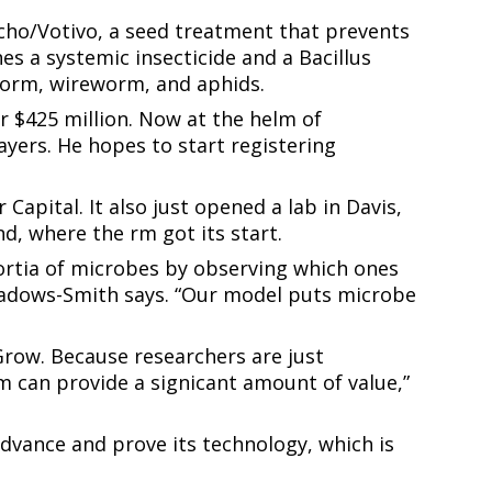
cho/Votivo, a seed treatment that prevents
​​‍‌‌ ‌‍‍ ‌‍‌‌‌ ‍‌​‍‌‌​ ​ ‌​‌​​‍‌‌​ ​ ‌​‌​​‍‌‌​ ​‍​ ​‍​ ‌ ​ ​‌​ ​​​ ‌​​ ​‍​ ‌​‌‍‌‍​ ​​​ ​​​ ‌‌‌‍‌‌​ ​‌​‍‌‌​ ​‍​ ​‍​‍‌‌​ ‌‌‌​‌​​‍ ‍‌‍​ ‌‍‍​‌‍‍‌‌‍ ​‌‍‌​‌ ​‍‌‍‌‌‌‍ ‍​‍‌‌​ ‌‌‌​​‍‌‌ ‌‍‍ ‌‍‌‌‌ ‍‌​‍‌‌​ ​ ‌​‌​​‍‌‌​ ​ ‌​‌​​‍‌‌​ ​‍​ ​‍​ ‍​‌‍‌‍‌‍‌​​ ‍‌‌‍​ ‌‍‌‍​ ‍‌​ ‌​​ ‌ ​ ‌‌​ ‍​​ ‌‌​ ​​​‍‌‌​ ​‍​ ​‍​‍‌‌​ ‌‌‌​‌​​‍ ‍‌ ‌​‌‍‌‌‌ ‍​‌ ‌​​‍‌‍‌ ​​‌‍‌‌‌ ​‍‌ ​ ‌ ​​‌‍‌‌‌‍​ ‌ ‌​‌‍‍‌‌ ‌‍‌‍‌‌​ ‌‌ ​​‌ ‌‌‌‍​‍‌‍ ​‌‍‍‌‌ ​ ‌‍‍​‌‍‌‌‌‍‌​​‍​‍‌ ‌
Bacillus
‌‌‌​​‍‌‌ ‌‍‍ ‌‍‌‌‌ ‍‌​‍‌‌​ ​ ‌​‌​​‍‌‌​ ​ ‌​‌​​‍‌‌​ ​‍​ ​‍​ ‌ ​ ​‌​ ​​​ ‌​​ ​‍​ ‌​‌‍‌‍​ ​​​ ​​​ ‌‌‌‍‌‌​ ​‌​‍‌‌​ ​‍​ ​‍​‍‌‌​ ‌‌‌​‌​​‍ ‍‌‍​ ‌‍‍​‌‍‍‌‌‍ ​‌‍‌​‌ ​‍‌‍‌‌‌‍ ‍​‍‌‌​ ‌‌‌​​‍‌‌ ‌‍‍ ‌‍‌‌‌ ‍‌​‍‌‌​ ​ ‌​‌​​‍‌‌​ ​ ‌​‌​​‍‌‌​ ​‍​ ​‍​ ‍​‌‍‌‍‌‍‌​​ ‍‌‌‍​ ‌‍‌‍​ ‍‌​ ‌​​ ‌ ​ ‌‌​ ‍​​ ‌‌​ ​‍​‍‌‌​ ​‍​ ​‍​‍‌‌​ ‌‌‌​‌​​‍ ‍‌ ‌​‌‍‌‌‌ ‍​‌ ‌​​‍‌‍‌ ​​‌‍‌‌‌ ​‍‌ ​ ‌ ​​‌‍‌‌‌‍​ ‌ ‌​‌‍‍‌‌ ‌‍‌‍‌‌​ ‌‌ ​​‌ ‌‌‌‍​‍‌‍ ​‌‍‍‌‌ ​ ‌‍‍​‌‍‌‌‌‍‌​​‍​‍‌ ‌
r $425 million. Now at the helm of
ayers. He hopes to start registering
Capital. It also just opened a lab in Davis,
‌​‍‌‌​ ​ ‌​‌​​‍‌‌​ ​ ‌​‌​​‍‌‌​ ​‍​ ​‍​ ​‍​ ‌‍​ ‌​​ ‍​​ ‌‍‌‍​‌​ ‍‌‌‍​ ​ ​‌​ ‌ ​ ​​​ ‍‌​‍‌‌​ ​‍​ ​‍​‍‌‌​ ‌‌‌​‌​​‍ ‍‌‍​ ‌‍‍​‌‍‍‌‌‍ ​‌‍‌​‌ ​‍‌‍‌‌‌‍ ‍​‍‌‌​ ‌‌‌​​‍‌‌ ‌‍‍ ‌‍‌‌‌ ‍‌​‍‌‌​ ​ ‌​‌​​‍‌‌​ ​ ‌​‌​​‍‌‌​ ​‍​ ​‍​ ​‌​ ​‍‌‍‌‍​ ‌‌​ ‌ ‌‍‌​​ ‍​​ ‌​‌‍‌‌‌‍​ ​ ‍‌​ ‍‌​ ​​​‍‌‌​ ​‍​ ​‍​‍‌‌​ ‌‌‌​‌​​‍ ‍‌ ‌​‌‍‌‌‌ ‍​‌ ‌​​‍‌‍‌ ​​‌‍‌‌‌ ​‍‌ ​ ‌ ​​‌‍‌‌‌‍​ ‌ ‌​‌‍‍‌‌ ‌‍‌‍‌‌​ ‌‌ ​​‌ ‌‌‌‍​‍‌‍ ​‌‍‍‌‌ ​ ‌‍‍​‌‍‌‌‌‍‌​​‍​‍‌ ‌
ortia of microbes by observing which ones
 Meadows-Smith says. “Our model puts microbe
 Grow. Because researchers are just
 can provide a significant amount of value,”
dvance and prove its technology, which is