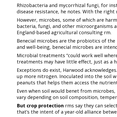
Rhizobacteria and mycorrhizal fungi, for ins
disease resistance, he notes. With the right microbes, scientists can “positively impact almost any plant phenotype,” he adds.​​​​‌ ‍ ​‍​‍‌‍ ‌ ​‍‌‍‍‌‌‍‌ ‌‍‍‌‌‍ ‍​‍​‍​ ‍‍​‍​‍‌ ​ ‌‍​‌‌‍ ‍‌‍‍‌‌ ‌​‌ ‍‌​‍ ‍‌‍‍‌‌‍ ​‍​‍​‍ ​​‍​‍‌‍‍​‌ ​‍‌‍‌‌‌‍‌‍​‍​‍​ ‍‍​‍​‍​‍ ‌ ​ ‌ ‌​‌ ‌‌‌‍‌​‌‍‍‌‌‍ ​‍ ‌‍‍‌‌‍ ‍‌ ‌​‌‍‌‌‌‍ ‍‌ ‌​​‍ ‌‍‌‌‌‍‌​‌‍‍‌‌ ‌​​‍ ‌‍ ‌‌‍ ‌‍‌​‌‍‌‌​ ‌‌ ​​‌ ​‍‌‍‌‌‌ ​ ‌‍‌‌‌‍ ‍‌ ‌​‌‍​‌‌ ‌​‌‍‍‌‌‍ ‌‍ ‍​ ‍ ‌‍‍‌‌‍‌​​ ‌‌ ​​‌‍ ‌ ​ ‌ ‌​​‍ ‍‌ ​ ‌‍​‌​‍ ‍‌‍‌ ‌ ​‍‌‍ ‌ ‌ ‌‍‍‌‌‍ ‍‌‍‌ ​‍ ‌‌ ​​‌ ​‍‌‍ ‌‍‌‍‌‍‍‌‌ ‌​‌ ​ ​‍ ‌‌ ‌ ‌‍‍‌‌ ‌​‌‍‍​​‍ ‌‌‍ ‌‌‍‍‌‌‍​ ‌ ​‍‌‍ ‌‍​‍‌‍‌‌‌ ​ ​ ‍ ‌ ‌​‌ ‍‌‌ ​​‌‍‌‌​ ‌‌ ​​‌‍ ‌ ​ ‌ ‌​​ ‍ ‌ ​​‌
However, microbes, some of which are harmfu
bacteria, fungi, and other microorganisms a
England-based agricultural consulting firm.​​​​‌ ‍ ​‍​‍‌‍ ‌ ​‍‌‍‍‌‌‍‌ ‌‍‍‌‌‍ ‍​‍​‍​ ‍‍​‍​‍‌ ​ ‌‍​‌‌‍ ‍‌‍‍‌‌ ‌​‌ ‍‌​‍ ‍‌‍‍‌‌‍ ​‍​‍​‍ ​​‍​‍‌‍‍​‌ ​‍‌‍‌‌‌‍‌‍​‍​‍​ ‍‍​‍​‍​‍ ‌ ​ ‌ ‌​‌ ‌‌‌‍‌​‌‍‍‌‌‍ ​‍ ‌‍‍‌‌‍ ‍‌ ‌​‌‍‌‌‌‍ ‍‌ ‌​​‍ ‌‍‌‌‌‍‌​‌‍‍‌‌ ‌​​‍ ‌‍ ‌‌‍ ‌‍‌​‌‍‌‌​ ‌‌ ​​‌ ​‍‌‍‌‌‌ ​ ‌‍‌‌‌‍ ‍‌ ‌​‌‍​‌‌ ‌​‌‍‍‌‌‍ ‌‍ ‍​ ‍ ‌‍‍‌‌‍‌​​ ‌‌ ​​‌‍ ‌ ​ ‌ ‌​​‍ ‍‌ ​ ‌‍​‌​‍ ‍‌‍‌ ‌ ​‍‌‍ ‌ ‌ ‌‍‍‌‌‍ ‍‌‍‌ ​‍ ‌‌ ​​‌ ​‍‌‍ ‌‍‌‍‌‍‍‌‌ ‌​‌ ​ ​‍ ‌‌ ‌ ‌‍‍‌‌ ‌​‌‍‍​​‍ ‌‌‍ ‌‌‍‍‌‌‍​ ‌ ​‍‌‍ ‌‍​‍‌‍‌‌‌ ​ ​ ‍ ‌ ‌​‌ ‍‌‌ ​​‌‍‌‌​ ‌‌ ​​‌‍ ‌ ​ ‌ ‌​​ ‍ ‌ ​​‌‍​‌‌ ‌​‌‍‍​​ ‌‌‍​‍‌‍ ‌‍‌​‌ ‍‌​‍‌‌​ ‌‌‌​​‍‌‌ ‌‍‍ ‌‍‌‌‌ ‍‌​‍‌‌​ ​ ‌​‌​​‍‌‌​ ​ ‌​‌​​‍‌‌​ ​‍​ ​‍​ ​‌​ ​ ​ ‌‍​ ‍‌​ ‌‍​ ​‍​ ‌‍‌‍‌​‌‍‌‍​ ‌​‌‍‌‍​ ‌‍​‍‌‌​ ​‍​ ​‍​‍‌‌​ ‌‌‌​‌​​‍ ‍‌‍​ ‌‍‍​‌‍‍‌‌‍ ​‌‍‌​‌ ​‍‌‍‌‌‌‍ ‍​‍‌‌​ ‌‌‌​​‍‌‌ ‌‍‍ ‌‍‌‌‌ ‍‌​‍‌‌​ ​ ‌​‌​​‍‌‌​ ​ ‌​‌​​‍‌‌​ ​‍​ ​‍‌‍‌​​ ‍‌‌‍​ ​ ‌‌‌‍​‍​ ‌‌​ ‍​​ ‌‌​ ​‍‌‍‌‌​ ​​​ ​ ​ ​​​‍‌‌​ ​‍​ ​‍​‍‌‌​ ‌‌‌​‌​​‍ ‍‌ ‌​‌‍‌‌‌ ‍​‌ ‌​​ ‌‍​‍‌‍​‌‌ ​ ‌‍‌‌‌‌‌‌‌ ​‍‌‍ ​​ ‌​‍‌‌​ ​‍‌​‌‍‌ ​ ‌ ‌​‌ ‌‌‌‍‌​‌‍‍‌‌‍ ​‍‌‍‌‍‍‌‌‍‌​​ ‌‌ ​​‌‍ ‌ ​ ‌ ‌​​‍ ‍‌ ​ ‌‍​‌​‍ ‍‌‍‌ ‌ ​‍‌‍ ‌ ‌ ‌‍‍‌‌‍ ‍‌‍‌ ​‍ ‌‌ ​​‌ ​‍‌‍ ‌‍‌‍‌‍‍‌‌ ‌​‌ ​ ​‍ ‌‌ ‌ ‌‍‍‌‌ ‌​‌‍‍​​‍ ‌‌‍ ‌‌‍‍‌‌‍​ ‌ ​‍‌‍ ‌‍​‍‌‍‌‌‌ ​ ​‍‌‍‌ ‌​‌ ‍‌‌ ​​‌‍‌‌​ ‌‌ ​​‌‍ ‌ ​ ‌ ‌​​‍‌‍‌ ​​‌‍​‌‌ ‌​‌‍‍​​ ‌‌‍​‍‌‍ ‌‍‌​‌ ‍‌​‍‌‌​ ‌‌‌​​‍‌‌ ‌‍‍ ‌‍‌‌‌ ‍‌​‍‌‌​ ​ ‌​‌​​‍‌‌​ ​ ‌​‌​​‍‌‌​ ​‍​ ​‍​ ​‌​ ​ ​ ‌‍​ ‍‌​ ‌‍​ ​‍​ ‌‍‌‍‌​‌‍‌‍​ ‌​‌‍‌‍​ ‌‍​‍‌‌​ ​‍​ ​‍​‍‌‌​ ‌‌‌​‌​​‍ ‍‌‍​ ‌‍‍​‌‍‍‌‌‍ ​‌‍‌​‌ ​‍‌‍‌‌‌‍ ‍​‍‌‌​ ‌‌‌​​‍‌‌ ‌‍‍ ‌‍‌‌‌ ‍‌​‍‌‌​ ​ ‌​‌​​‍‌‌​ ​ ‌​‌​​‍‌‌​ ​‍​ ​‍‌‍‌​​ ‍‌‌‍​ ​ ‌‌‌‍​‍​ ‌‌​ ‍​​ ‌‌​ ​‍‌‍‌‌​ ​​​ ​ ​ ​​​‍‌‌​ ​‍​ ​‍​‍‌‌​ ‌‌‌​‌​​‍ ‍‌ ‌​‌‍‌‌‌ ‍​‌ ‌​​‍‌‍‌ ​​‌‍‌‌‌ ​‍‌ ​ ‌ ​​‌‍‌‌‌‍​ ‌ ‌​‌‍‍‌‌ ‌‍‌‍‌‌​ ‌‌ ​​‌ ‌‌‌‍​‍‌‍ ​‌‍‍‌‌ ​ ‌‍‍​‌‍‌‌‌‍‌​​‍​‍‌ ‌
Beneficial microbes are the probiotics of the plant world. Just as yogurt makers add bacteria such as ​​​​‌ ‍ ​‍​‍‌‍ ‌ ​‍‌‍‍‌‌‍‌ ‌‍‍‌‌‍ ‍​‍​‍​ ‍‍​‍​‍‌ ​ ‌‍​‌‌‍ ‍‌‍‍‌‌ ‌​‌ ‍‌​‍ ‍‌‍‍‌‌‍ ​‍​‍​‍ ​​‍​‍‌‍‍​‌ ​‍‌‍‌‌‌‍‌‍​‍​‍​ ‍‍​‍​‍​‍ ‌ ​ ‌ ‌​‌ ‌‌‌‍‌​‌‍‍‌‌‍ ​‍ ‌‍‍‌‌‍ ‍‌ ‌​‌‍‌‌‌‍ ‍‌ ‌​​‍ ‌‍‌‌‌‍‌​‌‍‍‌‌ ‌​​‍ ‌‍ ‌‌‍ ‌‍‌​‌‍‌‌​ ‌‌ ​​‌ ​‍‌‍‌‌‌ ​ ‌‍‌‌‌‍ ‍‌ ‌​‌‍​‌‌ ‌​‌‍‍‌‌‍ ‌‍ ‍​ ‍ ‌‍‍‌‌‍‌​​ ‌‌ ​​‌‍ ‌ ​ ‌ ‌​​‍ ‍‌ ​ ‌‍​‌​‍ ‍‌‍‌ ‌ ​‍‌‍ ‌ ‌ ‌‍‍‌‌‍ ‍‌‍‌ ​‍ ‌‌ ​​‌ ​‍‌‍ ‌‍‌‍‌‍‍‌‌ ‌​‌ ​ ​‍ ‌‌ ‌ ‌‍‍‌‌ ‌​‌‍‍​​‍ ‌‌‍ ‌‌‍‍‌‌‍​ ‌ ​‍‌‍ ‌‍​‍‌‍‌‌‌ ​ ​ ‍ ‌ ‌​‌ ‍‌‌ ​​‌‍‌‌​ ‌‌ ​​‌‍ ‌ ​ ‌ ‌​​ ‍ ‌ ​​‌‍​‌‌ ‌​‌‍‍​​ ‌‌‍​‍‌‍ ‌‍‌​‌ ‍‌​‍‌‌​ ‌‌‌​​‍‌‌ ‌‍‍ ‌‍‌‌‌ ‍‌​‍‌‌​ ​ ‌​‌​​‍‌‌​ ​ ‌​‌​​‍‌‌​ ​‍​ ​‍‌‍​‌​ ‌ ​ ​ ​ ‌​​ ‌ ​ ‍​​ ‌‍​ ​ ​ ‌‍​ ​‍​ ‌‍‌‍​‌​‍‌‌​ ​‍​ ​‍​‍‌‌​ ‌‌‌​
and well-being, beneficial microbes are intended to enhance plant vigor and productivity.​​​​‌ ‍ ​‍​‍‌‍ ‌ ​‍‌‍‍‌‌‍‌ ‌‍‍‌‌‍ ‍​‍​‍​ ‍‍​‍​‍‌ ​ ‌‍​‌‌‍ ‍‌‍‍‌‌ ‌​‌ ‍‌​‍ ‍‌‍‍‌‌‍ ​‍​‍​‍ ​​‍​‍‌‍‍​‌ ​‍‌‍‌‌‌‍‌‍​‍​‍​ ‍‍​‍​‍​‍ ‌ ​ ‌ ‌​‌ ‌‌‌‍‌​‌‍‍‌‌‍ ​‍ ‌‍‍‌‌‍ ‍‌ ‌​‌‍‌‌‌‍ ‍‌ ‌​​‍ ‌‍‌‌‌‍‌​‌‍‍‌‌ ‌​​‍ ‌‍ ‌‌‍ ‌‍‌​‌‍‌‌​ ‌‌ ​​‌ ​‍‌‍‌‌‌ ​ ‌‍‌‌‌‍ ‍‌ ‌​‌‍​‌‌ ‌​‌‍‍‌‌‍ ‌‍ ‍​ ‍ ‌‍‍‌‌‍‌​​ ‌‌ ​​‌‍ ‌ ​ ‌ ‌​​‍ ‍‌ ​ ‌‍​‌​‍ ‍‌‍‌ ‌ ​‍‌‍ ‌ ‌ ‌‍‍‌‌‍ ‍‌‍‌ ​‍ ‌‌ ​​‌ ​‍‌‍ ‌‍‌‍‌‍‍‌‌ ‌​‌ ​ ​‍ ‌‌ ‌ ‌‍‍‌‌ ‌​‌‍‍​​‍ ‌‌‍ ‌‌‍‍‌‌‍​ ‌ ​‍‌‍ ‌‍​‍‌‍‌‌‌ ​ ​ ‍ ‌ ‌​‌ ‍‌‌ ​​‌‍‌‌​ ‌‌ ​​‌‍ ‌ ​ ‌ ‌​​ ‍ ‌ ​​‌‍​‌‌ ‌​‌‍‍​​ ‌‌‍​‍‌‍ ‌‍‌​‌ ‍‌​‍‌‌​ ‌‌‌​​‍‌‌ ‌‍‍ ‌‍‌‌‌ ‍‌​‍‌‌​ ​ ‌​‌​​‍‌‌​ ​ ‌​‌​​‍‌‌​ ​‍​ ​‍‌‍​‌​ ‌ ​ ​ ​ ‌​​ ‌ ​ ‍​​ ‌‍​ ​ ​ ‌‍​ ​‍​ ‌‍‌‍​‌​‍‌‌​ ​‍​ ​‍​‍‌‌​ ‌‌‌​‌​​‍ ‍‌‍​ ‌‍‍​‌‍‍‌‌‍ ​‌‍‌​‌ ​‍‌‍‌‌‌‍ ‍​‍‌‌​ ‌‌‌​​‍‌‌ ‌‍‍ ‌‍‌‌‌ ‍‌​‍‌‌​ ​ ‌​‌​​‍‌‌​ ​ ‌​‌​​‍‌‌​ ​‍​ ​‍​ ​ ‌‍​
Microbial treatments “could work well where 
treatments may have little effect, just as a healthy person is unlikely to benefit much from probiotic supplements, he suggests.​​​​‌ ‍ ​‍​‍‌‍ ‌ ​‍‌‍‍‌‌‍‌ ‌‍‍‌‌‍ ‍​‍​‍​ ‍‍​‍​‍‌ ​ ‌‍​‌‌‍ ‍‌‍‍‌‌ ‌​‌ ‍‌​‍ ‍‌‍‍‌‌‍ ​‍​‍​‍ ​​‍​‍‌‍‍​‌ ​‍‌‍‌‌‌‍‌‍​‍​‍​ ‍‍​‍​‍​‍ ‌ ​ ‌ ‌​‌ ‌‌‌‍‌​‌‍‍‌‌‍ ​‍ ‌‍‍‌‌‍ ‍‌ ‌​‌‍‌‌‌‍ ‍‌ ‌​​‍ ‌‍‌‌‌‍‌​‌‍‍‌‌ ‌​​‍ ‌‍ ‌‌‍ ‌‍‌​‌‍‌‌​ ‌‌ ​​‌ ​‍‌‍‌‌‌ ​ ‌‍‌‌‌‍ ‍‌ ‌​‌‍​‌‌ ‌​‌‍‍‌‌‍ ‌‍ ‍​ ‍ ‌‍‍‌‌‍‌​​ ‌‌ ​​‌‍ ‌ ​ ‌ ‌​​‍ ‍‌ ​ ‌‍​‌​‍ ‍‌‍‌ ‌ ​‍‌‍ ‌ ‌ ‌‍‍‌‌‍ ‍‌‍‌ ​‍ ‌‌ ​​‌ ​‍‌‍ ‌‍‌‍‌‍‍‌‌ ‌​‌ ​ ​‍ ‌‌ ‌ ‌‍‍‌‌ ‌​‌‍‍​​‍ ‌‌‍ ‌‌‍‍‌‌‍​ ‌ ​‍‌‍ ‌‍​‍‌‍‌‌‌ ​ ​ ‍ ‌ ‌​‌ ‍‌‌ ​​‌‍‌‌​ ‌‌ ​​‌‍ ‌ ​ ‌ ‌​​ 
Exceptions do exist, Harwood acknowledges. 
up more nitrogen. Inoculated into the soil w
peanuts that helps them access the nutrient.​​​​‌ ‍ ​‍​‍‌‍ ‌ ​‍‌‍‍‌‌‍‌ ‌‍‍‌‌‍ ‍​‍​‍​ ‍‍​‍​‍‌ ​ ‌‍​‌‌‍ ‍‌‍‍‌‌ ‌​‌ ‍‌​‍ ‍‌‍‍‌‌‍ ​‍​‍​‍ ​​‍​‍‌‍‍​‌ ​‍‌‍‌‌‌‍‌‍​‍​‍​ ‍‍​‍​‍​‍ ‌ ​ ‌ ‌​‌ ‌‌‌‍‌​‌‍‍‌‌‍ ​‍ ‌‍‍‌‌‍ ‍‌ ‌​‌‍‌‌‌‍ ‍‌ ‌​​‍ ‌‍‌‌‌‍‌​‌‍‍‌‌ ‌​​‍ ‌‍ ‌‌‍ ‌‍‌​‌‍‌‌​ ‌‌ ​​‌ ​‍‌‍‌‌‌ ​ ‌‍‌‌‌‍ ‍‌ ‌​‌‍​‌‌ ‌​‌‍‍‌‌‍ ‌‍ ‍​ ‍ ‌‍‍‌‌‍‌​​ ‌‌ ​​‌‍ ‌ ​ ‌ ‌​​‍ ‍‌ ​ ‌‍​‌​‍ ‍‌‍‌ ‌ ​‍‌‍ ‌ ‌ ‌‍‍‌‌‍ ‍‌‍‌ ​‍ ‌‌ ​​‌ ​‍‌‍ ‌‍‌‍‌‍‍‌‌ ‌​‌ ​ ​‍ ‌‌ ‌ ‌‍‍‌‌ ‌​‌‍‍​​‍ ‌‌‍ ‌‌‍‍‌‌‍​ ‌ ​‍‌‍ ‌‍​‍‌‍‌‌‌ ​ ​ ‍ ‌ ‌​‌ ‍‌‌ ​​‌‍‌‌​ ‌‌ ​​‌‍ ‌ ​ ‌ ‌​​ ‍ ‌ ​​‌‍​‌‌ ‌​‌‍‍​​ ‌‌‍​‍‌‍ ‌‍‌​‌ ‍‌​‍‌‌​ ‌‌‌​​‍‌‌ ‌‍‍ ‌‍‌‌‌ ‍‌​‍‌‌​ ​ ‌​‌​​‍‌‌​ ​ ‌​‌​​‍‌‌​ ​‍​ ​‍​ ​ ​ ‌‍‌‍​‌‌‍​‌‌‍‌‍‌‍​‍‌‍‌‍‌‍​ ​ ​ ‌‍‌‌​ ​ ​ ‌‌​‍‌‌​ ​‍​ ​‍​‍‌‌​ ‌‌‌​‌​​‍ ‍‌‍​ ‌‍‍​‌‍‍‌‌‍ ​‌‍‌​‌ ​‍‌‍‌‌‌‍ ‍​‍‌‌​ ‌‌‌​​‍‌‌ ‌‍‍ ‌‍‌‌‌ ‍‌​‍‌‌​ ​ ‌​‌​​‍‌‌​ ​ ‌​‌​​‍‌‌​ ​‍​ ​‍​ ‌‌​ ‌​​ ‌​‌‍​ ‌‍​‌​ ​​​ ​ ‌‍‌​​ ‌‌​ ‌‌​ ​‌​ ​​​ ​​​‍‌‌​ ​‍​ ​‍​‍‌‌​ ‌‌‌​‌​​‍ ‍‌ ‌​‌‍‌‌‌ ‍​‌ ‌​​ ‌‍​‍‌‍​‌‌ ​ ‌‍‌‌‌‌‌‌‌ ​‍‌‍ ​​ ‌​‍‌‌​ ​‍‌​‌‍‌ ​ ‌ ‌​‌ ‌‌‌‍‌​‌‍‍‌‌‍ ​‍‌‍‌‍‍‌‌‍‌​​ ‌‌ ​​‌‍ ‌ ​ ‌ ‌​​‍ ‍‌ ​ ‌‍​‌​‍ ‍‌‍‌ ‌ ​‍‌‍ ‌ ‌ ‌‍‍‌‌‍ ‍‌‍‌ ​‍ ‌‌ ​​‌ ​‍‌‍ ‌‍‌‍‌‍‍‌‌ ‌​‌ ​ ​‍ ‌‌ ‌ ‌‍‍‌‌ ‌​‌‍‍​​‍ ‌‌‍ ‌‌‍‍‌‌‍​ ‌ ​‍‌‍ ‌‍​‍‌‍‌‌‌ ​ ​‍‌‍‌ ‌​‌ ‍‌‌ ​​‌‍‌‌​ ‌‌ ​​‌‍ ‌ ​ ‌ ‌​​‍‌‍‌ ​​‌‍​‌‌ ‌​‌‍‍​​ ‌‌‍​‍‌‍ ‌‍‌​‌ ‍‌​‍‌‌​ ‌‌‌​​‍‌‌ ‌‍‍ ‌‍‌‌‌ ‍‌​‍‌‌​ ​ ‌​‌​​‍‌‌​ ​ ‌​‌​​‍‌‌​ ​‍​ ​‍​ ​ ​ ‌‍‌‍​‌‌‍​‌‌‍‌‍‌‍​‍‌‍‌‍‌‍​ ​ ​ ‌‍‌‌​ ​ ​ ‌‌​‍‌‌​ ​‍​ ​‍​‍‌‌​ ‌‌‌​‌​​‍ ‍‌‍​ ‌‍‍​‌‍‍‌‌‍ ​‌‍‌​‌ ​‍‌‍‌‌‌‍ ‍​‍‌‌​ ‌‌‌​​‍‌‌ ‌‍‍ ‌‍‌‌‌ ‍‌​‍‌‌​ ​ ‌​‌​​‍‌‌​ ​ ‌​‌​​‍‌‌​ ​‍​ ​‍​ ‌‌​ ‌​​ ‌​‌‍​ ‌‍​‌​ ​​​ ​ ‌‍‌​​ ‌‌​ ‌‌​ ​‌​ ​​​ ​​​‍‌‌​ ​‍​ ​‍​‍‌‌​ ‌‌‌​‌​​‍ ‍‌ ‌​‌‍‌‌‌ ‍​‌ ‌​​‍‌‍‌ ​​‌‍‌‌‌ ​‍‌ ​ ‌ ​​‌‍‌‌‌‍​ ‌ ‌​‌‍‍‌‌ ‌‍‌‍‌‌​ ‌‌ ​​‌ ‌‌‌‍
Even when soil would benefit from microbes,
vary depending on soil composition, temperature, and moisture, as well as the type of plant to which they are applied, he says.​​​​‌ ‍ ​‍​‍‌‍ ‌ ​‍‌‍‍‌‌‍‌ ‌‍‍‌‌‍ ‍​‍​‍​ ‍‍​‍​‍‌ ​ ‌‍​‌‌‍ ‍‌‍‍‌‌ ‌​‌ ‍‌​‍ ‍‌‍‍‌‌‍ ​‍​‍​‍ ​​‍​‍‌‍‍​‌ ​‍‌‍‌‌‌‍‌‍​‍​‍​ ‍‍​‍​‍​‍ ‌ ​ ‌ ‌​‌ ‌‌‌‍‌​‌‍‍‌‌‍ ​‍ ‌‍‍‌‌‍ ‍‌ ‌​‌‍‌‌‌‍ ‍‌ ‌​​‍ ‌‍‌‌‌‍‌​‌‍‍‌‌ ‌​​‍ ‌‍ ‌‌‍ ‌‍‌​‌‍‌‌​ ‌‌ ​​‌ ​‍‌‍‌‌‌ ​ ‌‍‌‌‌‍ ‍‌ ‌​‌‍​‌‌ ‌​‌‍‍‌‌‍ ‌‍ ‍​ ‍ ‌‍‍‌‌‍‌​​ ‌‌ ​​‌‍ ‌ ​ ‌ ‌​​‍ ‍‌ ​ ‌‍​‌​‍ ‍‌‍‌ ‌ ​‍‌‍ ‌ ‌ ‌‍‍‌‌‍ ‍‌‍‌ ​‍ ‌‌ ​​‌ ​‍‌‍ ‌‍‌‍‌‍‍‌‌ ‌​‌ ​ ​‍ ‌‌ ‌ ‌‍‍‌‌ ‌​‌‍‍​​‍ ‌‌‍ ‌‌‍‍‌‌‍​ ‌ ​‍‌‍ ‌‍​‍‌‍‌‌‌ ​ ​ ‍ ‌ ‌​‌ ‍‌‌ ​​‌‍‌‌​ ‌‌ ​​‌‍ ‌ ​ ‌ ‌
But crop protection​​​​‌ ‍ ​‍​‍‌‍ ‌ ​‍‌‍‍‌‌‍‌ ‌‍‍‌‌‍ ‍​‍​‍​ ‍‍​‍​‍‌ ​ ‌‍​‌‌‍ ‍‌‍‍‌‌ ‌​‌ ‍‌​‍ ‍‌‍‍‌‌‍ ​‍​‍​‍ ​​‍​‍‌‍‍​‌ ​‍‌‍‌‌‌‍‌‍​‍​‍​ ‍‍​‍​‍​‍ ‌ ​ ‌ ‌​‌ ‌‌‌‍‌​‌‍‍‌‌‍ ​‍ ‌‍‍‌‌‍ ‍‌ ‌​‌‍‌‌‌‍ ‍‌ ‌​​‍ ‌‍‌‌‌‍‌​‌‍‍‌‌ ‌​​‍ ‌‍ ‌‌‍ ‌‍‌​‌‍‌‌​ ‌‌ ​​‌ ​‍‌‍‌‌‌ ​ ‌‍‌‌‌‍ ‍‌ ‌​‌‍​‌‌ ‌​‌‍‍‌‌‍ ‌‍ ‍​ ‍ ‌‍‍‌‌‍‌​​ ‌‌ ​​‌‍ ‌ ​ ‌ ‌​​‍ ‍‌ ​ ‌‍​‌​‍ ‍‌‍‌ ‌ ​‍‌‍ ‌ ‌ ‌‍‍‌‌‍ ‍‌‍‌ ​‍ ‌‌ ​​‌ ​‍‌‍ ‌‍‌‍‌‍‍‌‌ ‌​‌ ​ ​‍ ‌‌ ‌ ‌‍‍‌‌ ‌​‌‍‍​​‍ ‌‌‍ ‌‌‍‍‌‌‍​ ‌ ​‍‌‍ ‌‍​‍‌‍‌‌‌ ​ ​ ‍ ‌ ‌​‌ ‍‌‌ ​​‌‍‌‌​ ‌‌ ​​‌‍ ‌ ​ ‌ ‌​​ ‍ ‌ ​​‌‍​‌‌ ‌​‌‍‍​​ ‌‌‍​‍‌‍ ‌‍‌​‌ ‍‌​‍‌‌​ ‌‌‌​​‍‌‌ ‌‍‍ ‌‍‌‌‌ ‍‌​‍‌‌​ ​ ‌​‌​​‍‌‌​ ​ ‌​‌​​‍‌‌​ ​‍​ ​‍​ ​​​ ​ ‌‍‌‌​ ​‌​ ‍‌‌‍​‍‌‍​ ​ ‌ ​ ​ ​ ​‌​ ​‍​ ​‌​‍‌‌​ ​‍​ ​‍​‍‌‌​ ‌‌‌​‌​​‍ ‍‌‍​ ‌‍‍​‌‍‍‌‌‍ ​‌‍‌​‌ ​‍‌‍‌‌‌‍ ‍​‍‌‌​ ‌‌‌​​‍‌‌ ‌‍‍ ‌‍‌‌‌ ‍‌​‍‌‌​ ​ ‌​‌​​‍‌‌​ ​ ‌​‌​​‍‌‌​ ​‍​ ​‍​ ​​‌‍‌‍​ ​‍‌‍​ ‌‍​‍‌‍‌‍​ ​‌​ ‍​​ ‌‌‌‍‌‌​ ​ ​ ‌ ​ ​​​‍‌‌​ ​‍​ ​‍​‍‌‌​ ‌‌‌​‌​​‍ ‍‌ ‌​‌‍‌‌‌ ‍​‌ ‌​​ ‌‍​‍‌‍​‌‌ ​ ‌‍‌‌‌‌‌‌‌ ​‍‌‍ ​​ ‌​‍‌‌​ ​‍‌​‌‍‌ ​ ‌ ‌​‌ ‌‌‌‍‌​‌‍‍‌‌‍ ​‍‌‍‌‍‍‌‌‍‌​​ ‌‌ ​​‌‍ ‌ ​ ‌ ‌​​‍ ‍‌ ​ ‌‍​‌​‍ ‍‌‍‌ ‌ ​‍‌‍ ‌ ‌ ‌‍‍‌‌‍ ‍‌‍‌ ​‍ ‌‌ ​​‌ ​‍‌‍ ‌‍‌‍‌‍‍‌‌ ‌​‌ ​ ​‍ ‌‌ ‌ ‌‍‍‌‌ ‌​‌‍‍​​‍ ‌‌‍ ‌‌‍‍‌‌‍​ ‌ ​‍‌‍ ‌‍​‍‌‍‌‌‌ ​ ​‍‌‍‌ ‌​‌ ‍‌‌ ​​‌‍‌‌​ ‌‌ ​​‌‍ ‌ ​ ‌ ‌​​‍‌‍‌ ​​‌‍​‌‌ ‌​‌‍‍​​ ‌‌‍​‍‌‍ ‌‍‌​‌ ‍‌​‍‌‌​ ‌‌‌​​‍‌‌ ‌‍‍ ‌‍‌‌‌ ‍‌​‍‌‌​ ​ ‌​‌​​‍‌‌​ ​ ‌​‌​​‍‌‌​ ​‍​ ​‍​ ​​​ ​ ‌‍‌‌​ ​‌​ ‍‌‌‍​‍‌‍​ ​ ‌ ​ ​ ​ ​‌​ ​‍​ ​‌​‍‌‌​ ​‍​ ​‍​‍‌‌​ ‌‌‌​‌​​‍ ‍‌‍​ ‌‍‍​‌‍‍‌‌‍ ​‌‍‌​‌ ​‍‌‍‌‌‌‍ ‍​‍‌‌​ ‌‌‌​​‍‌‌ ‌‍‍ ‌‍‌‌‌ ‍‌​‍‌‌​ ​ ‌​‌​​‍‌‌​ ​ ‌​‌​​‍‌‌​ ​‍​ ​‍​ ​​‌‍‌‍​ ​‍‌‍​ ‌‍​‍‌‍‌‍​ ​‌​ ‍​​ ‌‌‌‍‌‌​ ​ ​ ‌ ​ ​​​‍‌‌​ ​‍​ ​‍​‍‌‌​ ‌‌‌​‌​​‍ ‍‌ ‌​‌‍‌‌‌ ‍​‌ ‌​​‍‌‍‌ ​​‌‍‌‌‌ ​‍‌ ​ ‌ ​​‌‍‌‌‌‍​ ‌ ‌​‌‍‍‌‌ ‌‍‌‍‌‌​ ‌‌ ​​‌ ‌‌‌‍​‍‌‍ ​‌‍‍‌‌ ​ ‌‍‍​‌‍‌‌‌‍‌​​‍​‍‌ ‌
firms say they can selec
that’s the intent of a year-old alliance between crop chemical maker FMC and fermentation expert Chr. Hansen.​​​​‌ ‍ ​‍​‍‌‍ ‌ ​‍‌‍‍‌‌‍‌ ‌‍‍‌‌‍ ‍​‍​‍​ ‍‍​‍​‍‌ ​ ‌‍​‌‌‍ ‍‌‍‍‌‌ ‌​‌ ‍‌​‍ ‍‌‍‍‌‌‍ ​‍​‍​‍ ​​‍​‍‌‍‍​‌ ​‍‌‍‌‌‌‍‌‍​‍​‍​ ‍‍​‍​‍​‍ ‌ ​ ‌ ‌​‌ ‌‌‌‍‌​‌‍‍‌‌‍ ​‍ ‌‍‍‌‌‍ ‍‌ ‌​‌‍‌‌‌‍ ‍‌ ‌​​‍ ‌‍‌‌‌‍‌​‌‍‍‌‌ ‌​​‍ ‌‍ ‌‌‍ ‌‍‌​‌‍‌‌​ ‌‌ ​​‌ ​‍‌‍‌‌‌ ​ ‌‍‌‌‌‍ ‍‌ ‌​‌‍​‌‌ ‌​‌‍‍‌‌‍ ‌‍ ‍​ ‍ ‌‍‍‌‌‍‌​​ ‌‌ ​​‌‍ ‌ ​ ‌ ‌​​‍ ‍‌ ​ ‌‍​‌​‍ ‍‌‍‌ ‌ ​‍‌‍ ‌ ‌ ‌‍‍‌‌‍ ‍‌‍‌ ​‍ ‌‌ ​​‌ ​‍‌‍ ‌‍‌‍‌‍‍‌‌ ‌​‌ ​ ​‍ ‌‌ ‌ ‌‍‍‌‌ ‌​‌‍‍​​‍ ‌‌‍ ‌‌‍‍‌‌‍​ ‌ ​‍‌‍ ‌‍​‍‌‍‌‌‌ ​ ​ ‍ ‌ ‌​‌ ‍‌‌ ​​‌‍‌‌​ ‌‌ ​​‌‍ ‌ ​ ‌ ‌​​ ‍ ‌ ​​‌‍​‌‌ ‌​‌‍‍​​ ‌‌‍​‍‌‍ ‌‍‌​‌ ‍‌​‍‌‌​ ‌‌‌​​‍‌‌ ‌‍‍ ‌‍‌‌‌ ‍‌​‍‌‌​ ​ ‌​‌​​‍‌‌​ ​ ‌​‌​​‍‌‌​