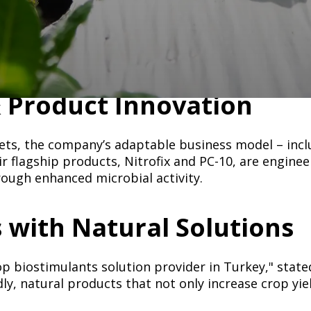
ultural solutions, has been recognized as a "Top Bio
rscores Bontera’s dedication to advancing microbial
​‍ ‌‌‍​ ‌‍‍​‌‍​‌‌ ​‍‌‍‌ ‌‍‌‌​‍ ‌‌‍‍‌‌‍ ‍​‍ ‌‌ ​ ‌ ‌‌‌ ​ ‌ ‌​‌‍​‌‌‍‍‌‌‍ ‍‌‍​‌‌‍​‍‌‍ ​‌‍‌‌​‍ ‌‌‍​‌‌‍‌ ‌ ​‍‌‍‍‌‌‍​ ‌ ‌‌‌‍ ​‌ ‌​‌ ‌‌‌ ​‍‌‍‌‌​‍‌‍‌ ‌​‌ ‍‌‌ ​​‌‍‌‌​ ‌‌ ​​‌‍ ‌ ​ ‌ ‌​​‍‌‍‌ ​​‌‍​‌‌ ‌​‌‍‍​​ ‌‌‍​‍‌‍ ‌‍‌​‌ ‍‌​‍‌‌​ ‌‌‌​​‍‌‌ ‌‍‍ ‌‍‌‌‌ ‍‌​‍‌‌​ ​ ‌​‌​​‍‌‌​ ​ ‌​‌​​‍‌‌​ ​‍​ ​‍​ ​‌​ ‌ ​ ​‍​ ​‍​ ‌​​ ‌‌​ ​‍​ ‍​​ ‍​​ ​ ​ ‍​‌‍​‌​‍‌‌​ ​‍​ ​‍​‍‌‌​ ‌‌‌​‌​​‍ ‍‌‍​ ‌‍‍​‌‍‍‌‌‍ ​‌‍‌​‌ ​‍‌‍‌‌‌‍ ‍​‍‌‌​ ‌‌‌​​‍‌‌ ‌‍‍ ‌‍‌‌‌ ‍‌​‍‌‌​ ​ ‌​‌​​‍‌‌​ ​ ‌​‌​​‍‌‌​ ​‍​ ​‍​ ‌‍‌‍​‍​ ​‌​ ‌‌‌‍‌​‌‍‌​​ ‌‌​ ​​​ ‌‍​ ​ ​ ​‌‌‍‌‍​‍‌‌​ ​‍​ ​‍​‍‌‌​ ‌‌‌​‌​​‍ ‍‌ ‌​‌‍‌‌‌ ‍​‌ ‌​​‍‌‍‌ ​​‌‍‌‌‌ ​‍‌ ​ ‌ ​​‌‍‌‌‌‍​ ‌ ‌​‌‍‍‌‌ ‌‍‌‍‌‌​ ‌‌ ​​‌ ‌‌‌‍​‍‌‍ ​‌‍‍‌‌ ​ ‌‍‍​‌‍‌‌‌‍‌​​‍​‍‌ ‌
​​​‍‌‌​ ​‍​ ​‍​‍‌‌​ ‌‌‌​‌​​‍ ‍‌ ‌​‌‍‌‌‌ ‍​‌ ‌​​ ‌‍​‍‌‍​‌‌ ​ ‌‍‌‌‌‌‌‌‌ ​‍‌‍ ​​ ‌​‍‌‌​ ​‍‌​‌‍‌ ​ ‌ ‌​‌ ‌‌‌‍‌​‌‍‍‌‌‍ ​‍‌‍‌‍‍‌‌‍‌​​ ‌‌ ​​‌‍ ‌ ​ ‌ ‌​​‍ ‍‌ ​ ‌‍​‌​‍ ‍‌‍​‍‌‍ ‌‍ ‍‌ ‌​‌‍‌‌‌ ​‍‌‍​‌​‍ ‌‌‍ ​‌‍‌‌‌‍​‌‌‍‌​‌‍‍‌‌‍ ‍‌‍‌ ​‍ ‌‌ ‌​‌‍‍​‌‍‌‌​‍ ‌‌‍​ ‌‍‍​‌‍​‌‌ ​‍‌‍‌ ‌‍‌‌​‍ ‌‌‍‍‌‌‍ ‍​‍ ‌‌ ​ ‌ ‌‌‌ ​ ‌ ‌​‌‍​‌‌‍‍‌‌‍ ‍‌‍​‌‌‍​‍‌‍ ​‌‍‌‌​‍ ‌‌‍​‌‌‍‌ ‌ ​‍‌‍‍‌‌‍​ ‌ ‌‌‌‍ ​‌ ‌​‌ ‌‌‌ ​‍‌‍‌‌​‍‌‍‌ ‌​‌ ‍‌‌ ​​‌‍‌‌​ ‌‌ ​​‌‍ ‌ ​ ‌ ‌​​‍‌‍‌ ​​‌‍​‌‌ ‌​‌‍‍​​ ‌‌‍​‍‌‍ ‌‍‌​‌ ‍‌​‍‌‌​ ‌‌‌​​‍‌‌ ‌‍‍ ‌‍‌‌‌ ‍‌​‍‌‌​ ​ ‌​‌​​‍‌‌​ ​ ‌​‌​​‍‌‌​ ​‍​ ​‍‌‍‌‌​ ​​​ ‌‌‌‍​‌​ ​ ​ ‌‌​ ‌‌‌‍​ ​ ‍​‌‍​ ‌‍​ ​ ‌​​‍‌‌​ ​‍​ ​‍​‍‌‌​ ‌‌‌​‌​​‍ ‍‌‍​ ‌‍‍​‌‍‍‌‌‍ ​‌‍‌​‌ ​‍‌‍‌‌‌‍ ‍​‍‌‌​ ‌‌‌​​‍‌‌ ‌‍‍ ‌‍‌‌‌ ‍‌​‍‌‌​ ​ ‌​‌​​‍‌‌​ ​ ‌​‌​​‍‌‌​ ​‍​ ​‍​ ‌​‌‍‌‍​ ‌​​ ‌‌​ ‌ ​ ‌‍​ ‍​​ ​ ‌‍‌‌​ ‍​​ ‌‍​ ​ ​ ​​​‍‌‌​ ​‍​ ​‍​‍‌‌​ ‌‌‌​‌​​‍ ‍‌ ‌​‌‍‌‌‌ ‍​‌ ‌​​‍‌‍‌ ​​‌‍‌‌‌ ​‍‌ ​ ‌ ​​‌‍‌‌‌‍​ ‌ ‌​‌‍‍‌‌ ‌‍‌‍‌‌​ ‌‌ ​​‌ ‌‌‌‍​‍‌‍ ​‌‍‍‌‌ ​ ‌‍‍​‌‍‌‌‌‍‌​​‍​‍‌ ‌
ts, the company’s adaptable business model – inclu
heir flagship products, Nitrofix and PC-10, are engine
‌‌​ ​‍‌​‌‍‌ ​ ‌ ‌​‌ ‌‌‌‍‌​‌‍‍‌‌‍ ​‍‌‍‌‍‍‌‌‍‌​​ ‌‌ ​​‌‍ ‌ ​ ‌ ‌​​‍ ‍‌ ​ ‌‍​‌​‍ ‍‌‍​‍‌‍ ‌‍ ‍‌ ‌​‌‍‌‌‌ ​‍‌‍​‌​‍ ‌‌‍ ​‌‍‌‌‌‍​‌‌‍‌​‌‍‍‌‌‍ ‍‌‍‌ ​‍ ‌‌ ‌​‌‍‍​‌‍‌‌​‍ ‌‌‍​ ‌‍‍​‌‍​‌‌ ​‍‌‍‌ ‌‍‌‌​‍ ‌‌‍‍‌‌‍ ‍​‍ ‌‌ ​ ‌ ‌‌‌ ​ ‌ ‌​‌‍​‌‌‍‍‌‌‍ ‍‌‍​‌‌‍​‍‌‍ ​‌‍‌‌​‍ ‌‌‍​‌‌‍‌ ‌ ​‍‌‍‍‌‌‍​ ‌ ‌‌‌‍ ​‌ ‌​‌ ‌‌‌ ​‍‌‍‌‌​‍‌‍‌ ‌​‌ ‍‌‌ ​​‌‍‌‌​ ‌‌ ​​‌‍ ‌ ​ ‌ ‌​​‍‌‍‌ ​​‌‍​‌‌ ‌​‌‍‍​​ ‌‌‍​‍‌‍ ‌‍‌​‌ ‍‌​‍‌‌​ ‌‌‌​​‍‌‌ ‌‍‍ ‌‍‌‌‌ ‍‌​‍‌‌​ ​ ‌​‌​​‍‌‌​ ​ ‌​‌​​‍‌‌​ ​‍​ ​‍​ ‌​​ ‍‌​ ​ ​ ​‍‌‍​‍‌‍​ ​ ‌‍​ ‌ ​ ​ ​ ​‍​ ‍​‌‍‌​​‍‌‌​ ​‍​ ​‍​‍‌‌​ ‌‌‌​‌​​‍ ‍‌‍​ ‌‍‍​‌‍‍‌‌‍ ​‌‍‌​‌ ​‍‌‍‌‌‌‍ ‍​‍‌‌​ ‌‌‌​​‍‌‌ ‌‍‍ ‌‍‌‌‌ ‍‌​‍‌‌​ ​ ‌​‌​​‍‌‌​ ​ ‌​‌​​‍‌‌​ ​‍​ ​‍‌‍​‍​ ​​‌‍‌‍​ ​‍​ ‌‌​ ​​​ ‌‍‌‍​‍‌‍‌‌​ ‍​‌‍‌‌​ ​‍​‍‌‌​ ​‍​ ​‍​‍‌‌​ ‌‌‌​‌​​‍ ‍‌ ‌​‌‍‌‌‌ ‍​‌ ‌​​‍‌‍‌ ​​‌‍‌‌‌ ​‍‌ ​ ‌ ​​‌‍‌‌‌‍​ ‌ ‌​‌‍‍‌‌ ‌‍‌‍‌‌​ ‌‌ ​​‌ ‌‌‌‍​‍‌‍ ​‌‍‍‌‌ ​ ‌‍‍​‌‍‌‌‌‍‌​​‍​‍‌ ‌
​ ‌​‌​​‍‌‌​ ​‍​ ​‍​ ​ ‌‍​‍‌‍‌‍‌‍‌‍​ ‌‌​ ‌​​ ‍‌​ ‍‌​ ‌‍​ ​ ​ ‍​‌‍​‌​ ​​​‍‌‌​ ​‍​ ​‍​‍‌‌​ ‌‌‌​‌​​‍ ‍‌ ‌​‌‍‌‌‌ ‍​‌ ‌​​ ‌‍​‍‌‍​‌‌ ​ ‌‍‌‌‌‌‌‌‌ ​‍‌‍ ​​ ‌​‍‌‌​ ​‍‌​‌‍‌ ​ ‌ ‌​‌ ‌‌‌‍‌​‌‍‍‌‌‍ ​‍‌‍‌‍‍‌‌‍‌​​ ‌‌ ​​‌‍ ‌ ​ ‌ ‌​​‍ ‍‌ ​ ‌‍​‌​‍ ‍‌‍​‍‌‍ ‌‍ ‍‌ ‌​‌‍‌‌‌ ​‍‌‍​‌​‍ ‌‌‍ ​‌‍‌‌‌‍​‌‌‍‌​‌‍‍‌‌‍ ‍‌‍‌ ​‍ ‌‌ ‌​‌‍‍​‌‍‌‌​‍ ‌‌‍​ ‌‍‍​‌‍​‌‌ ​‍‌‍‌ ‌‍‌‌​‍ ‌‌‍‍‌‌‍ ‍​‍ ‌‌ ​ ‌ ‌‌‌ ​ ‌ ‌​‌‍​‌‌‍‍‌‌‍ ‍‌‍​‌‌‍​‍‌‍ ​‌‍‌‌​‍ ‌‌‍​‌‌‍‌ ‌ ​‍‌‍‍‌‌‍​ ‌ ‌‌‌‍ ​‌ ‌​‌ ‌‌‌ ​‍‌‍‌‌​‍‌‍‌ ‌​‌ ‍‌‌ ​​‌‍‌‌​ ‌‌ ​​‌‍ ‌ ​ ‌ ‌​​‍‌‍‌ ​​‌‍​‌‌ ‌​‌‍‍​​ ‌‌‍​‍‌‍ ‌‍‌​‌ ‍‌​‍‌‌​ ‌‌‌​​‍‌‌ ‌‍‍ ‌‍‌‌‌ ‍‌​‍‌‌​ ​ ‌​‌​​‍‌‌​ ​ ‌​‌​​‍‌‌​ ​‍​ ​‍‌‍‌‌​ ​‌​ ‌ ‌‍​‌​ ​‍‌‍​‍​ ‌ ‌‍‌‍​ ‌‍‌‍​‍​ ‌‌​ ‌​​‍‌‌​ ​‍​ ​‍​‍‌‌​ ‌‌‌​‌​​‍ ‍‌‍​ ‌‍‍​‌‍‍‌‌‍ ​‌‍‌​‌ ​‍‌‍‌‌‌‍ ‍​‍‌‌​ ‌‌‌​​‍‌‌ ‌‍‍ ‌‍‌‌‌ ‍‌​‍‌‌​ ​ ‌​‌​​‍‌‌​ ​ ‌​‌​​‍‌‌​ ​‍​ ​‍​ ​ ‌‍​‍‌‍‌‍‌‍‌‍​ ‌‌​ ‌​​ ‍‌​ ‍‌​ ‌‍​ ​ ​ ‍​‌‍​‌​ ​​​‍‌‌​ ​‍​ ​‍​‍‌‌​ ‌‌‌​‌​​‍ ‍‌ ‌​‌‍‌‌‌ ‍​‌ ‌​​‍‌‍‌ ​​‌‍‌‌‌ ​‍‌ ​ ‌ ​​‌‍‌‌‌‍​ ‌ ‌​‌‍‍‌‌ ‌‍‌‍‌‌​ ‌‌ ​​‌ ‌‌‌‍​‍‌‍ ​‌‍‍‌‌ ​ ‌‍‍​‌‍‌‌‌‍‌​​‍​‍‌ ‌
 biostimulants solution provider in Turkey," stated
ly, natural products that not only increase crop yie