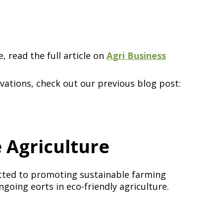
‌​​‍‌‌​ ​ ‌​‌​​‍‌‌​ ​‍​ ​‍​ ‌‍‌‍‌‍​ ‍‌‌‍‌​​ ‌​​ ‌‍​ ‌‍​ ‌​​ ​ ‌‍‌​​ ‍​‌‍‌‍​‍‌‌​ ​‍​ ​‍​‍‌‌​ ‌‌‌​‌​​‍ ‍‌‍​ ‌‍‍​‌‍‍‌‌‍ ​‌‍‌​‌ ​‍‌‍‌‌‌‍ ‍​‍‌‌​ ‌‌‌​​‍‌‌ ‌‍‍ ‌‍‌‌‌ ‍‌​‍‌‌​ ​ ‌​‌​​‍‌‌​ ​ ‌​‌​​‍‌‌​ ​‍​ ​‍​ ​ ‌‍​ ‌‍‌‍‌‍‌​‌‍​‍​ ​‍​ ​ ‌‍‌​​ ‍​​ ‌​‌‍‌‌​ ‍‌​‍‌‌​ ​‍​ ​‍​‍‌‌​ ‌‌‌​‌​​‍ ‍‌ ‌​‌‍‌‌‌ ‍​‌ ‌​​‍‌‍‌ ​​‌‍‌‌‌ ​‍‌ ​ ‌ ​​‌‍‌‌‌‍​ ‌ ‌​‌‍‍‌‌ ‌‍‌‍‌‌​ ‌‌ ​​‌ ‌‌‌‍​‍‌‍ ​‌‍‍‌‌ ​ ‌‍‍​‌‍‌‌‌‍‌​​‍​‍‌ ‌
Agri Business
vations, check out our previous blog post:
 ​ ‌​‌​​‍‌‌​ ​‍​ ​‍​ ‌‌​ ​ ​ ​ ‌‍​ ​ ‌‌​ ‍‌​ ‌‌‌‍​ ​ ​‌​ ‍‌​ ​​‌‍‌​​‍‌‌​ ​‍​ ​‍​‍‌‌​ ‌‌‌​‌​​‍ ‍‌‍​ ‌‍‍​‌‍‍‌‌‍ ​‌‍‌​‌ ​‍‌‍‌‌‌‍ ‍​‍‌‌​ ‌‌‌​​‍‌‌ ‌‍‍ ‌‍‌‌‌ ‍‌​‍‌‌​ ​ ‌​‌​​‍‌‌​ ​ ‌​‌​​‍‌‌​ ​‍​ ​‍‌‍‌‌​ ‍‌​ ‍‌​ ​ ​ ​ ​ ‌‌​ ‌ ‌‍​‌‌‍​ ‌‍‌‌​ ​‍​ ‌ ​ ​​​‍‌‌​ ​‍​ ​‍​‍‌‌​ ‌‌‌​‌​​‍ ‍‌ ‌​‌‍‌‌‌ ‍​‌ ‌​​‍‌‍‌ ​​‌‍‌‌‌ ​‍‌ ​ ‌ ​​‌‍‌‌‌‍​ ‌ ‌​‌‍‍‌‌ ‌‍‌‍‌‌​ ‌‌ ​​‌ ‌‌‌‍​‍‌‍ ​‌‍‍‌‌ ​ ‌‍‍​‌‍‌‌‌‍‌​​‍​‍‌ ‌
itted to promoting sustainable farming
ing efforts in eco-friendly agriculture.