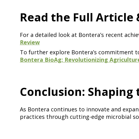
Read the Full Article & Explore More​​​​‌ ‍ ​‍​‍‌‍ ‌ ​‍‌‍‍‌‌‍‌ ‌‍‍‌‌‍ ‍​‍​‍​ ‍‍​‍​‍‌ ​ ‌‍​‌‌‍ ‍‌‍‍‌‌ ‌​‌ ‍‌​‍ ‍‌‍‍‌‌‍ ​‍​‍​‍ ​​‍​‍‌‍‍​‌ ​‍‌‍‌‌‌‍‌‍​‍​‍​ ‍‍​‍​‍​‍ ‌ ​ ‌ ‌​‌ ‌‌‌‍‌​‌‍‍‌‌‍ ​‍ ‌‍‍‌‌‍ ‍‌ ‌​‌‍‌‌‌‍ ‍‌ ‌​​‍ ‌‍‌‌‌‍‌​‌‍‍‌‌ ‌​​‍ ‌‍ ‌‌‍ ‌‍‌​‌‍‌‌​ ‌‌ ​​‌ ​‍‌‍‌‌‌ ​ ‌‍‌‌‌‍ ‍‌ ‌​‌‍​‌‌ ‌​‌‍‍‌‌‍ ‌‍ ‍​ ‍ ‌‍‍‌‌‍‌​​ ‌‌ ​​‌‍ ‌ ​ ‌ ‌​​‍ ‍‌ ​ ‌‍​‌​‍ ‍‌‍​‍‌‍ ‌‍ ‍‌ ‌​‌‍‌‌‌ ​‍‌‍​‌​‍ ‌‌‍ ​‌‍‌‌‌‍​‌‌‍‌​‌‍‍‌‌‍ ‍‌‍‌ ​‍ ‌‌ ‌​‌‍‍​‌‍‌‌​‍ ‌‌‍​ ‌‍‍​‌‍​‌‌ ​‍‌‍‌ ‌‍‌‌​‍ ‌‌‍‍‌‌‍ ‍​‍ ‌‌ ​ ‌ ‌‌‌ ​ ‌ ‌​‌‍​‌‌‍‍‌‌‍ ‍‌‍​‌‌‍​‍‌‍ ​‌‍‌‌​‍ ‌‌‍​‌‌‍‌ ‌ ​‍‌‍‍‌‌‍​ ‌ ‌‌‌‍ ​‌ ‌​‌ ‌‌‌ ​‍‌‍‌‌​ ‍ ‌ ‌​‌ ‍‌‌ ​​‌‍‌‌​ ‌‌ ​​‌‍ ‌ ​ ‌ ‌​​ ‍ ‌ ​​‌‍​‌‌ ‌​‌‍‍​​ ‌‌‍​‍‌‍ ‌‍‌​‌ ‍‌​‍‌‌​ ‌‌‌​​‍‌‌ ‌‍‍ ‌‍‌‌‌ ‍‌​‍‌‌​ ​ ‌​‌​​‍‌‌​ ​ ‌​‌​​‍‌‌​ ​‍​ ​‍‌‍‌‌​ ‌‌‌‍‌​​ ​‌​ ​‌​ ‌​‌‍​ ​ ​ ​ ‌​​ ‌‍‌‍‌‌​ ​‌​‍‌‌​ ​‍​ ​‍​‍‌‌​ ‌‌‌​‌​​‍ ‍‌‍​ ‌‍‍​‌‍‍‌‌‍ ​‌‍‌​‌ ​‍‌‍‌‌‌‍ ‍​‍‌‌​ ‌‌‌​​‍‌‌ ‌‍‍ ‌‍‌‌‌ ‍‌​‍‌‌​ ​ ‌​‌​​‍‌‌​ ​ ‌​‌​​‍‌‌​ ​‍​ ​‍​ ‌‍‌‍​ ​ ‌‌​ ​ ​ ​‌​ ​​​ ‌‍‌‍​‍‌‍‌‍​ ​‍​ ‌ ​ ‌​​ ​​​‍‌‌​ ​‍​ ​‍​‍‌‌​ ‌‌‌​‌​​‍ ‍‌ ‌​‌‍‌‌‌ ‍​‌ ‌​​ ‌‍​‍‌‍​‌‌ ​ ‌‍‌‌‌‌‌‌‌ ​‍‌‍ ​​ ‌​‍‌‌​ ​‍‌​‌‍‌ ​ ‌ ‌​‌ ‌‌‌‍‌​‌‍‍‌‌‍ ​‍‌‍‌‍‍‌‌‍‌​​ ‌‌ ​​‌‍ 
For a detailed look at Bontera’s recent achievements and their impact on sustainable agriculture, read the full article on ​​​​‌ ‍ ​‍​‍‌‍ ‌ ​‍‌‍‍‌‌‍‌ ‌‍‍‌‌‍ ‍​‍​‍​ ‍‍​‍​‍‌ ​ ‌‍​‌‌‍ ‍‌‍‍‌‌ ‌​‌ ‍‌​‍ ‍‌‍‍‌‌‍ ​‍​‍​‍ ​​‍​‍‌‍‍​‌ ​‍‌‍‌‌‌‍‌‍​‍​‍​ ‍‍​‍​‍​‍ ‌ ​ ‌ ‌​‌ ‌‌‌‍‌​‌‍‍‌‌‍ ​‍ ‌‍‍‌‌‍ ‍‌ ‌​‌‍‌‌‌‍ ‍‌ ‌​​‍ ‌‍‌‌‌‍‌​‌‍‍‌‌ ‌​​‍ ‌‍ ‌‌‍ ‌‍‌​‌‍‌‌​ ‌‌ ​​‌ ​‍‌‍‌‌‌ ​ ‌‍‌‌‌‍ ‍‌ ‌​‌‍​‌‌ ‌​‌‍‍‌‌‍ ‌‍ ‍​ ‍ ‌‍‍‌‌‍‌​​ ‌‌ ​​‌‍ ‌ ​ ‌ ‌​​‍ ‍‌ ​ ‌‍​‌​‍ ‍‌‍​‍‌‍ ‌‍ ‍‌ ‌​‌‍‌‌‌ ​‍‌‍​‌​‍ ‌‌‍ ​‌‍‌‌‌‍​‌‌‍‌​‌‍‍‌‌‍ ‍‌‍‌ ​‍ ‌‌ ‌​‌‍‍​‌‍‌‌​‍ ‌‌‍​ ‌‍‍​‌‍​‌‌ ​‍‌‍‌ ‌‍‌‌​‍ ‌‌‍‍‌‌‍ ‍​‍ ‌‌ ​ ‌ ‌‌‌ ​ ‌ ‌​‌‍​‌‌‍‍‌‌‍ ‍‌‍​‌‌‍​‍‌‍ ​‌‍‌‌​‍ ‌‌‍​‌‌‍‌ ‌ ​‍‌‍‍‌‌‍​ ‌ ‌‌‌‍ ​‌ ‌​‌ ‌‌‌ ​‍‌‍‌‌​ ‍ ‌ ‌​‌ ‍‌‌ ​​‌‍‌‌​ ‌‌ ​​‌‍ ‌ ​ ‌ ‌​​ ‍ 
Review​​​​‌ ‍ ​‍​‍‌‍ ‌ ​‍‌‍‍‌‌‍‌ ‌‍‍‌‌‍ ‍​‍​‍​ ‍‍​‍​‍‌ ​ ‌‍​‌‌‍ ‍‌‍‍‌‌ ‌​‌ ‍‌​‍ ‍‌‍‍‌‌‍ ​‍​‍​‍ ​​‍​‍‌‍‍​‌ ​‍‌‍‌‌‌‍‌‍​‍​‍​ ‍‍​‍​‍​‍ ‌ ​ ‌ ‌​‌ ‌‌‌‍‌​‌‍‍‌‌‍ ​‍ ‌‍‍‌‌‍ ‍‌ ‌​‌‍‌‌‌‍ ‍‌ ‌​​‍ ‌‍‌‌‌‍‌​‌‍‍‌‌ ‌​​‍ ‌‍ ‌‌‍ ‌‍‌​‌‍‌‌​ ‌‌ ​​‌ ​‍‌‍‌‌‌ ​ ‌‍‌‌‌‍ ‍‌ ‌​‌‍​‌‌ ‌​‌‍‍‌‌‍ ‌‍ ‍​ ‍ ‌‍‍‌‌‍‌​​ ‌‌ ​​‌‍ ‌ ​ ‌ ‌​​‍ ‍‌ ​ ‌‍​‌​‍ ‍‌‍​‍‌‍ ‌‍ ‍‌ ‌​‌‍‌‌‌ ​‍‌‍​‌​‍ ‌‌‍ ​‌‍‌‌‌‍​‌‌‍‌​‌‍‍‌‌‍ ‍‌‍‌ ​‍ ‌‌ ‌​‌‍‍​‌‍‌‌​‍ ‌‌‍​ ‌‍‍​‌‍​‌‌ ​‍‌‍‌ ‌‍‌‌​‍ ‌‌‍‍‌‌‍ ‍​‍ ‌‌ ​ ‌ ‌‌‌ ​ ‌ ‌​‌‍​‌‌‍‍‌‌‍ ‍‌‍​‌‌‍​‍‌‍ ​‌‍‌‌​‍ ‌‌‍​‌‌‍‌ ‌ ​‍‌‍‍‌‌‍​ ‌ ‌‌‌‍ ​‌ ‌​‌ ‌‌‌ ​‍‌‍‌‌​ ‍ ‌ ‌​‌ ‍‌‌ ​​‌‍‌‌​ ‌‌ ​​‌‍ ‌ ​ ‌ ‌​​ ‍ ‌ ​​‌‍​‌‌ ‌​‌‍‍​​ ‌‌‍​‍‌‍ ‌‍‌​‌ ‍‌​‍‌‌​ ‌‌‌​​‍‌‌ ‌‍‍ ‌‍‌‌‌ ‍‌​‍‌‌​ ​ ‌​‌​​‍‌‌​ ​ ‌​‌​​‍‌‌​ ​‍​ ​‍​ ‌‍‌‍‌‍​ ‍‌‌‍‌​​ ‌​​ ‌‍​ ‌‍​ ‌​​ ​ ‌‍‌​​ ‍​‌‍‌‍​‍‌‌​ ​‍​ ​‍​‍‌‌​ ‌‌‌​‌​​‍ ‍‌‍​ ‌‍‍​‌‍‍‌‌‍ ​‌‍‌​‌ ​‍‌‍‌‌‌‍ ‍​‍‌‌​ ‌‌‌​​‍‌‌ ‌‍‍ ‌‍‌‌‌ ‍‌​‍‌‌​ ​ ‌​‌​​‍‌‌​ ​ ‌​‌​​‍‌‌​ ​‍​ ​‍​ ‌‍​ ‌‌​ ‍‌​ ‌‌‌‍‌‌​ ​ ​ ​‍​ ​‍‌‍‌​‌‍‌​​ ‌​​ ‌‌​‍‌‌​ ​‍​ ​‍​‍‌‌​ ‌‌‌​‌​​‍ ‍‌ ‌​‌‍‌‌‌ ‍​‌ ‌​​ ‌‍​‍‌‍​‌‌ ​ ‌‍‌‌‌‌‌‌‌ ​‍‌‍ ​​ ‌​‍‌‌​ ​‍‌​‌‍‌ ​ ‌ ‌​‌ ‌‌‌‍‌​‌‍‍‌‌‍ ​‍‌‍‌‍‍‌‌‍‌​​ ‌‌ ​​‌‍ ‌ ​ ‌ ‌​​‍ ‍‌ ​ ‌‍​‌​‍ ‍‌‍​‍‌‍ ‌‍ ‍‌ ‌​‌‍‌‌‌ ​‍‌‍​‌​‍ ‌‌‍ ​‌‍‌‌‌‍​‌‌‍‌​‌‍‍‌‌‍ ‍‌‍‌ ​‍ ‌‌ ‌​‌‍‍​‌‍‌‌​‍ ‌‌‍​ ‌‍‍​‌‍​‌‌ ​‍‌‍‌ ‌‍‌‌​‍ ‌‌‍‍‌‌‍ ‍​‍ ‌‌ ​ ‌ ‌‌‌ ​ ‌ ‌​‌‍​‌‌‍‍‌‌‍ ‍‌‍​‌‌‍​‍‌‍ ​‌‍‌‌​‍ ‌‌‍​‌‌‍‌ ‌ ​‍‌‍‍‌‌‍​ ‌ ‌‌‌‍ ​‌ ‌​‌ ‌‌‌ ​‍‌‍‌‌​‍‌‍‌ ‌​‌ ‍‌‌ ​​‌‍‌‌​ ‌‌ ​​‌‍ ‌ ​ ‌ ‌​​‍‌‍‌ ​​‌‍​‌‌ ‌​‌‍‍​​ ‌‌‍​‍‌‍ ‌‍‌​‌ ‍‌​‍‌‌​ ‌‌‌​​‍‌‌ ‌‍‍ ‌‍‌‌‌ ‍‌​‍‌‌​ ​ ‌​‌​​‍‌‌​ ​ ‌​‌​​‍‌‌​ ​‍​ ​‍​ ‌‍‌‍‌‍​ ‍‌‌‍‌​​ ‌​​ ‌‍​ ‌‍​ ‌​​ ​ ‌‍‌​​ ‍​‌‍‌‍​‍‌‌​ ​‍​ ​‍​‍‌‌​ ‌‌‌​‌​​‍ ‍‌‍​ ‌‍‍​‌‍‍‌‌‍ ​‌‍‌​‌ ​‍‌‍‌‌‌‍ ‍​‍‌‌​ ‌‌‌​​‍‌‌ ‌‍‍ ‌‍‌‌‌ ‍‌​‍‌‌​ ​ ‌​‌​​‍‌‌​ ​ ‌​‌​​‍‌‌​ ​‍​ ​‍​ ‌‍​ ‌‌​ ‍‌​ ‌‌‌‍‌‌​ ​ ​ ​‍​ ​‍‌‍‌​‌‍‌​​ ‌​​ ‌‌​‍‌‌​ ​‍​ ​‍​‍‌‌​ ‌‌‌​‌​​‍ ‍‌ ‌​‌‍‌‌‌ ‍​‌ ‌​​‍‌‍‌ ​​‌‍‌‌‌ ​‍‌ ​ ‌ ​​‌‍‌‌‌‍​ ‌ ‌​‌‍‍‌‌ ‌‍‌‍‌‌​ ‌‌ ​​‌ ‌‌‌‍​‍‌‍ ​‌‍‍‌‌ ​ ‌‍‍​‌‍‌‌‌‍‌​​‍​‍‌ ‌
To further explore Bontera’s commitment to 
Bontera BioAg: Revolutionizing Agriculture with Microbial Innovations​​​​‌ ‍ ​‍​‍‌‍ ‌ ​‍‌‍‍‌‌‍‌ ‌‍‍‌‌‍ ‍​‍​‍​ ‍‍​‍​‍‌ ​ ‌‍​‌‌‍ ‍‌‍‍‌‌ ‌​‌ ‍‌​‍ ‍‌‍‍‌‌‍ ​‍​‍​‍ ​​‍​‍‌‍‍​‌ ​‍‌‍‌‌‌‍‌‍​‍​‍​ ‍‍​‍​‍​‍ ‌ ​ ‌ ‌​‌ ‌‌‌‍‌​‌‍‍‌‌‍ ​‍ ‌‍‍‌‌‍ ‍‌ ‌​‌‍‌‌‌‍ ‍‌ ‌​​‍ ‌‍‌‌‌‍‌​‌‍‍‌‌ ‌​​‍ ‌‍ ‌‌‍ ‌‍‌​‌‍‌‌​ ‌‌ ​​‌ ​‍‌‍‌‌‌ ​ ‌‍‌‌‌‍ ‍‌ ‌​‌‍​‌‌ ‌​‌‍‍‌‌‍ ‌‍ ‍​ ‍ ‌‍‍‌‌‍‌​​ ‌‌ ​​‌‍ ‌ ​ ‌ ‌​​‍ ‍‌ ​ ‌‍​‌​‍ ‍‌‍​‍‌‍ ‌‍ ‍‌ ‌​‌‍‌‌‌ ​‍‌‍​‌​‍ ‌‌‍ ​‌‍‌‌‌‍​‌‌‍‌​‌‍‍‌‌‍ ‍‌‍‌ ​‍ ‌‌ ‌​‌‍‍​‌‍‌‌​‍ ‌‌‍​ ‌‍‍​‌‍​‌‌ ​‍‌‍‌ ‌‍‌‌​‍ ‌‌‍‍‌‌‍ ‍​‍ ‌‌ ​ ‌ ‌‌‌ ​ ‌ ‌​‌‍​‌‌‍‍‌‌‍ ‍‌‍​‌‌‍​‍‌‍ ​‌‍‌‌​‍ ‌‌‍​‌‌‍‌ ‌ ​‍‌‍‍‌‌‍​ ‌ ‌‌‌‍ ​‌ ‌​‌ ‌‌‌ ​‍‌‍‌‌​ ‍ ‌ ‌​‌ ‍‌‌ ​​‌‍‌‌​ ‌‌ ​​‌‍ ‌ ​ ‌ ‌​​ ‍ ‌ ​​‌‍​‌‌ ‌​‌‍‍​​ ‌‌‍​‍‌‍ ‌‍‌​‌ ‍‌​‍‌‌​ ‌‌‌​​‍‌‌ ‌‍‍ ‌‍‌‌‌ ‍‌​‍‌‌​ ​ ‌​‌​​‍‌‌​ ​ ‌​‌​​‍‌‌​ ​‍​ ​‍‌‍‌‍‌‍​‍​ ​ ​ ‍‌​ ‌‍​ ​‍​ ‍‌​ ​‌​ ​‌​ ‌‌‌‍‌​‌‍‌​​‍‌‌​ ​‍​ ​‍​‍‌‌​ ‌‌‌​‌​​‍ ‍‌‍​ ‌‍‍​‌‍‍‌‌‍ ​‌‍‌​‌ ​‍‌‍‌‌‌‍ ‍​‍‌‌​ ‌‌‌​​‍‌‌ ‌‍‍ ‌‍‌‌‌ ‍‌​‍‌‌​ ​ ‌​‌​​‍‌‌​ ​ ‌​‌​​‍‌‌​ ​‍​ ​‍‌‍‌‌​ ‌‌​ ‍‌​ ​ ​ ‌‍​ ​ ‌‍​‍‌‍​‌​ ​​​ ‌​​ ‌ ​ ​‌​‍‌‌​ ​‍​ ​‍​‍‌‌​ ‌‌‌​‌​​‍ ‍‌ ‌​‌‍‌‌‌ ‍​‌ ‌​​ ‌‍​‍‌‍​‌‌ ​ ‌‍‌‌‌‌‌‌‌ ​‍‌‍ ​​ ‌​‍‌‌​ ​‍‌​‌‍‌ ​ ‌ ‌​‌ ‌‌‌‍‌​‌‍‍‌‌‍ ​‍‌‍‌‍‍‌‌‍‌​​ ‌‌ ​​‌‍ ‌ ​ ‌ ‌​​‍ ‍‌ ​
Conclusion: Shaping the Future of Sustainable Agriculture​​​​‌ ‍ ​‍​‍‌‍ ‌ ​‍‌‍‍‌‌‍‌ ‌‍‍‌‌‍ ‍​‍​‍​ ‍‍​‍​‍‌ ​ ‌‍​‌‌‍ ‍‌‍‍‌‌ ‌​‌ ‍‌​‍ ‍‌‍‍‌‌‍ ​‍​‍​‍ ​​‍​‍‌‍‍​‌ ​‍‌‍‌‌‌‍‌‍​‍​‍​ ‍‍​‍​‍​‍ ‌ ​ ‌ ‌​‌ ‌‌‌‍‌​‌‍‍‌‌‍ ​‍ ‌‍‍‌‌‍ ‍‌ ‌​‌‍‌‌‌‍ ‍‌ ‌​​‍ ‌‍‌‌‌‍‌​‌‍‍‌‌ ‌​​‍ ‌‍ ‌‌‍ ‌‍‌​‌‍‌‌​ ‌‌ ​​‌ ​‍‌‍‌‌‌ ​ ‌‍‌‌‌‍ ‍‌ ‌​‌‍​‌‌ ‌​‌‍‍‌‌‍ ‌‍ ‍​ ‍ ‌‍‍‌‌‍‌​​ ‌‌ ​​‌‍ ‌ ​ ‌ ‌​​‍ ‍‌ ​ ‌‍​‌​‍ ‍‌‍​‍‌‍ ‌‍ ‍‌ ‌​‌‍‌‌‌ ​‍‌‍​‌​‍ ‌‌‍ ​‌‍‌‌‌‍​‌‌‍‌​‌‍‍‌‌‍ ‍‌‍‌ ​‍ ‌‌ ‌​‌‍‍​‌‍‌‌​‍ ‌‌‍​ ‌‍‍​‌‍​‌‌ ​‍‌‍‌ ‌‍‌‌​‍ ‌‌‍‍‌‌‍ ‍​‍ ‌‌ ​ ‌ ‌‌‌ ​ ‌ ‌​‌‍​‌‌‍‍‌‌‍ ‍‌‍​‌‌‍​‍‌‍ ​‌‍‌‌​‍ ‌‌‍​‌‌‍‌ ‌ ​‍‌‍‍‌‌‍​ ‌ ‌‌‌‍ ​‌ ‌​‌ ‌‌‌ ​‍‌‍‌‌​ ‍ ‌ ‌​‌ ‍‌‌ ​​‌‍‌‌​ ‌‌ ​​‌‍ ‌ ​ ‌ ‌​​ ‍ ‌ ​​‌‍​‌‌ ‌​‌‍‍​​ ‌‌‍​‍‌‍ ‌‍‌​‌ ‍‌​‍‌‌​ 
As Bontera continues to innovate and expan
practices through cutting-edge microbial sol