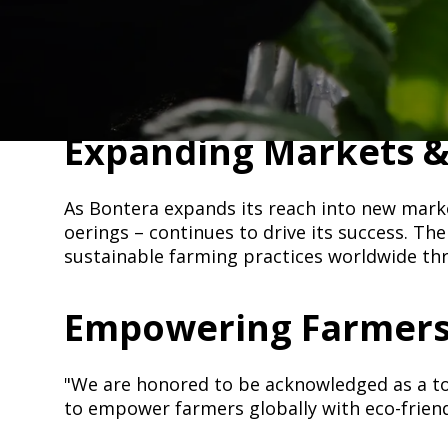
Bontera BioAg, a leader in sustainable agric
Agri Business Review.​​​​‌ ‍ ​‍​‍‌‍ ‌ ​‍‌‍‍‌‌‍‌ ‌‍‍‌‌‍ ‍​‍​‍​ ‍‍​‍​‍‌ ​ ‌‍​‌‌‍ ‍‌‍‍‌‌ ‌​‌ ‍‌​‍ ‍‌‍‍‌‌‍ ​‍​‍​‍ ​​‍​‍‌‍‍​‌ ​‍‌‍‌‌‌‍‌‍​‍​‍​ ‍‍​‍​‍​‍ ‌ ​ ‌ ‌​‌ ‌‌‌‍‌​‌‍‍‌‌‍ ​‍ ‌‍‍‌‌‍ ‍‌ ‌​‌‍‌‌‌‍ ‍‌ ‌​​‍ ‌‍‌‌‌‍‌​‌‍‍‌‌ ‌​​‍ ‌‍ ‌‌‍ ‌‍‌​‌‍‌‌​ ‌‌ ​​‌ ​‍‌‍‌‌‌ ​ ‌‍‌‌‌‍ ‍‌ ‌​‌‍​‌‌ ‌​‌‍‍‌‌‍ ‌‍ ‍​ ‍ ‌‍‍‌‌‍‌​​ ‌‌ ​​‌‍ ‌ ​ ‌ ‌​​‍ ‍‌ ​ ‌‍​‌​‍ ‍‌‍​‍‌‍ ‌‍ ‍‌ ‌​‌‍‌‌‌ ​‍‌‍​‌​‍ ‌‌‍ ​‌‍‌‌‌‍​‌‌‍‌​‌‍‍‌‌‍ ‍‌‍‌ ​‍ ‌‌ ‌​‌‍‍​‌‍‌‌​‍ ‌‌‍​ ‌‍‍​‌‍​‌‌ ​‍‌‍‌ ‌‍‌‌​‍ ‌‌‍‍‌‌‍ ‍​‍ ‌‌ ​ ‌ ‌‌‌ ​ ‌ ‌​‌‍​‌‌‍‍‌‌‍ ‍‌‍​‌‌‍​‍‌‍ ​‌‍‌‌​‍ ‌‌‍​‌‌‍‌ ‌ ​‍‌‍‍‌‌‍​ ‌ ‌‌‌‍ ​‌ ‌​‌ ‌‌‌ ​‍‌‍‌‌​ ‍ ‌ ‌​‌ ‍‌‌ ​​‌‍‌‌​ ‌‌ ​​‌‍ ‌ ​ ‌ ‌​​ ‍ ‌ ​​‌‍​‌‌ ‌​‌‍‍​​ ‌‌‍​‍‌‍ ‌‍‌​‌ ‍‌​‍‌‌​ ‌‌‌​​‍‌‌ ‌‍‍ ‌‍‌‌‌ ‍‌​‍‌‌​ ​ ‌​‌​​‍‌‌​ ​ ‌​‌​​‍‌‌​ ​‍​ ​‍​ ​‌​ ‌ ​ ​‍​ ​‍​ ‌​​ ‌‌​ ​‍​ ‍​​ ‍​​ ​ ​ ‍​‌‍​‌​‍‌‌​ ​‍​ ​‍​‍‌‌​ ‌‌‌​‌​​‍ ‍‌‍​ ‌‍‍​‌‍‍‌‌‍ ​‌‍‌​‌ ​‍‌‍‌‌‌‍ ‍​‍‌‌​ ‌‌‌​​‍‌‌ ‌‍‍ ‌‍‌‌‌ ‍‌​‍‌‌​ ​ ‌​‌​​‍‌‌​ ​ ‌​‌​​‍‌‌​ ​‍​ ​‍​ ​‍​ ‌ ​ ‌​​ ​​​ ‌​​ ​‍​ ‌​​ ‌ ‌‍​‍‌‍​‌​ ‍​​ ‌ ​‍‌‌​ ​‍​ ​‍​‍‌‌​ ‌‌‌​‌​​‍ ‍‌ ‌​‌‍‌‌‌ ‍​‌ ‌​​ ‌‍​‍‌‍​‌‌ ​ ‌‍‌‌‌‌‌‌‌ ​‍‌‍ ​​ ‌​‍‌‌​ ​‍‌​‌‍‌ ​ ‌ ‌​‌ ‌‌‌‍‌​‌‍‍‌‌‍ ​‍‌‍‌‍‍‌‌‍‌​​ ‌‌ ​​‌‍ ‌ ​ ‌ ‌​​‍ ‍‌ ​ ‌‍​‌​‍ ‍‌‍​‍‌‍ ‌‍ ‍‌ ‌​‌‍‌‌‌ ​‍‌‍​‌​‍ ‌‌‍ ​‌‍‌‌‌‍​‌‌‍‌​‌‍‍‌‌‍ ‍‌‍‌ ​‍ ‌‌ ‌​‌‍‍​‌‍‌‌​‍ ‌‌‍​ ‌‍‍​‌‍​‌‌ ​‍‌‍‌ ‌‍‌‌​‍ ‌‌‍‍‌‌‍ ‍​‍ ‌‌ ​ ‌ ‌‌‌ ​ ‌ ‌​‌‍​‌‌‍‍‌‌‍ ‍‌‍​‌‌‍​‍‌‍ ​‌‍‌‌​‍ ‌‌‍​‌‌‍‌ ‌ ​‍‌‍‍‌‌‍​ ‌ ‌‌‌‍ ​‌ ‌​‌ ‌‌‌ ​‍‌‍‌‌​‍‌‍‌ ‌​‌ ‍‌‌ ​​‌‍‌‌​ ‌‌ ​​‌‍ ‌ ​ ‌ ‌​​‍‌‍‌ ​​‌‍​‌‌ ‌​‌‍‍​​ ‌‌‍​‍‌‍ ‌‍‌​‌ ‍‌​‍‌‌​ ‌‌‌​​‍‌‌ ‌‍‍ ‌‍‌‌‌ ‍‌​‍‌‌​ ​ ‌​‌​​‍‌‌​ ​ ‌​‌​​‍‌‌​ ​‍​ ​‍​ ​‌​ ‌ ​ ​‍​ ​‍​ ‌​​ ‌‌​ ​‍​ ‍​​ ‍​​ ​ ​ ‍​‌‍​‌​‍‌‌​ ​‍​ ​‍​‍‌‌​ ‌‌‌​‌​​‍ ‍‌‍​ ‌‍‍​‌‍‍‌‌‍ ​‌‍‌​‌ ​‍‌‍‌‌‌‍ ‍​‍‌‌​ ‌‌‌​​‍‌‌ ‌‍‍ ‌‍‌‌‌ ‍‌​‍‌‌​ ​ ‌​‌​​‍‌‌​ ​ ‌​‌​​‍‌‌​ ​‍​ ​‍​ ​‍​ ‌ ​ ‌​​ ​​​ ‌​​ ​‍​ ‌​​ ‌ ‌‍​‍‌‍​‌​ ‍​​ ‌ ​‍‌‌​ ​‍​ ​‍​‍‌‌​ ‌‌‌​‌​​‍ ‍‌ ‌​‌‍‌‌‌ ‍​‌ ‌​​‍‌‍‌ ​​‌‍‌‌‌ ​‍‌ ​ ‌ ​​‌‍‌‌‌‍​ ‌ ‌​‌‍‍‌‌ ‌‍‌‍‌‌​ ‌‌ ​​‌ ‌‌‌‍​‍‌‍ ​‌‍‍‌‌ ​ ‌‍‍​‌‍‌‌‌‍‌​​‍​‍‌ ‌
This recognition unde
boost plant growth, and reduce dependency on synthetic fertilizers.​​​​‌ ‍ ​‍​‍‌‍ ‌ ​‍‌‍‍‌‌‍‌ ‌‍‍‌‌‍ ‍​‍​‍​ ‍‍​‍​‍‌ ​ ‌‍​‌‌‍ ‍‌‍‍‌‌ ‌​‌ ‍‌​‍ ‍‌‍‍‌‌‍ ​‍​‍​‍ ​​‍​‍‌‍‍​‌ ​‍‌‍‌‌‌‍‌‍​‍​‍​ ‍‍​‍​‍​‍ ‌ ​ ‌ ‌​‌ ‌‌‌‍‌​‌‍‍‌‌‍ ​‍ ‌‍‍‌‌‍ ‍‌ ‌​‌‍‌‌‌‍ ‍‌ ‌​​‍ ‌‍‌‌‌‍‌​‌‍‍‌‌ ‌​​‍ ‌‍ ‌‌‍ ‌‍‌​‌‍‌‌​ ‌‌ ​​‌ ​‍‌‍‌‌‌ ​ ‌‍‌‌‌‍ ‍‌ ‌​‌‍​‌‌ ‌​‌‍‍‌‌‍ ‌‍ ‍​ ‍ ‌‍‍‌‌‍‌​​ ‌‌ ​​‌‍ ‌ ​ ‌ ‌​​‍ ‍‌ ​ ‌‍​‌​‍ ‍‌‍​‍‌‍ ‌‍ ‍‌ ‌​‌‍‌‌‌ ​‍‌‍​‌​‍ ‌‌‍ ​‌‍‌‌‌‍​‌‌‍‌​‌‍‍‌‌‍ ‍‌‍‌ ​‍ ‌‌ ‌​‌‍‍​‌‍‌‌​‍ ‌‌‍​ ‌‍‍​‌‍​‌‌ ​‍‌‍‌ ‌‍‌‌​‍ ‌‌‍‍‌‌‍ ‍​‍ ‌‌ ​ ‌ ‌‌‌ ​ ‌ ‌​‌‍​‌‌‍‍‌‌‍ ‍‌‍​‌‌‍​‍‌‍ ​‌‍‌‌​‍ ‌‌‍​‌‌‍‌ ‌ ​‍‌‍‍‌‌‍​ ‌ ‌‌‌‍ ​‌ ‌​‌ ‌‌‌ ​‍‌‍‌‌​ ‍ ‌ ‌​‌ ‍‌‌ ​​‌‍‌‌​ ‌‌ ​​‌‍ ‌ ​ ‌ ‌​​ ‍ ‌ ​​‌‍​‌‌ ‌​‌‍‍​​ ‌‌‍​‍‌‍ ‌‍‌​‌ ‍‌​‍‌‌​ ‌‌‌​​‍‌‌ ‌‍‍ ‌‍‌‌‌ ‍‌​‍‌‌​ ​ ‌​‌​​‍‌‌​ ​ ‌​‌​​‍‌‌​ ​‍​ ​‍​ ​‌​ ‌ ​ ​‍​ ​‍​ ‌​​ ‌‌​ ​‍​ ‍​​ ‍​​ ​ ​ ‍​‌‍​‌​‍‌‌​ ​‍​ ​‍​‍‌‌​ ‌‌‌​‌​​‍ ‍‌‍​ ‌‍‍​‌‍‍‌‌‍ ​‌‍‌​‌ ​‍‌‍‌‌‌‍ ‍​‍‌‌​ ‌‌‌​​‍‌‌ ‌‍‍ ‌‍‌‌‌ ‍‌​‍‌‌​ ​ ‌​‌​​‍‌‌​ ​ ‌​‌​​‍‌‌​ ​‍​ ​‍​ ‌‍‌‍​‍​ ​‌​ ‌‌‌‍‌​‌‍‌​​ ‌‌​ ​​​ ‌‍​ ​ ​ ​‌‌‍‌‍​‍‌‌​ ​‍​ ​‍​‍‌‌​ ‌‌‌​‌​​‍ ‍‌ ‌​‌‍‌‌‌ ‍​‌ ‌​​ ‌‍​‍‌‍​‌‌ ​ ‌‍‌‌‌‌‌‌‌ ​‍‌‍ ​​ ‌​‍‌‌​ ​‍‌​‌‍‌ ​ ‌ ‌​‌ ‌‌‌‍‌​‌‍‍‌‌‍ ​‍‌‍‌‍‍‌‌‍‌​​ ‌‌ ​​‌‍ ‌ ​ ‌ ‌​​‍ ‍‌ ​ ‌‍​‌​‍ ‍‌‍​‍‌‍ ‌‍ ‍‌ ‌​‌‍‌‌‌ ​‍‌‍​‌​‍ ‌‌‍ ​‌‍‌‌‌‍​‌‌‍‌​‌‍‍‌‌‍ ‍‌‍‌ ​‍ ‌‌ ‌​‌‍‍​‌‍‌‌
Expanding Markets & Product Innovation​​​​‌ ‍ ​‍​‍‌‍ ‌ ​‍‌‍‍‌‌‍‌ ‌‍‍‌‌‍ ‍​‍​‍​ ‍‍​‍​‍‌ ​ ‌‍​‌‌‍ ‍‌‍‍‌‌ ‌​‌ ‍‌​‍ ‍‌‍‍‌‌‍ ​‍​‍​‍ ​​‍​‍‌‍‍​‌ ​‍‌‍‌‌‌‍‌‍​‍​‍​ ‍‍​‍​‍​‍ ‌ ​ ‌ ‌​‌ ‌‌‌‍‌​‌‍‍‌‌‍ ​‍ ‌‍‍‌‌‍ ‍‌ ‌​‌‍‌‌‌‍ ‍‌ ‌​​‍ ‌‍‌‌‌‍‌​‌‍‍‌‌ ‌​​‍ ‌‍ ‌‌‍ ‌‍‌​‌‍‌‌​ ‌‌ ​​‌ ​‍‌‍‌‌‌ ​ ‌‍‌‌‌‍ ‍‌ ‌​‌‍​‌‌ ‌​‌‍‍‌‌‍ ‌‍ ‍​ ‍ ‌‍‍‌‌‍‌​​ ‌‌ ​​‌‍ ‌ ​ ‌ ‌​​‍ ‍‌ ​ ‌‍​‌​‍ ‍‌‍​‍‌‍ ‌‍ ‍‌ ‌​‌‍‌‌‌ ​‍‌‍​‌​‍ ‌‌‍ ​‌‍‌‌‌‍​‌‌‍‌​‌‍‍‌‌‍ ‍‌‍‌ ​‍ ‌‌ ‌​‌‍‍​‌‍‌‌​‍ ‌‌‍​ ‌‍‍​‌‍​‌‌ ​‍‌‍‌ ‌‍‌‌​‍ ‌‌‍‍‌‌‍ ‍​‍ ‌‌ ​ ‌ ‌‌‌ ​ ‌ ‌​‌‍​‌‌‍‍‌‌‍ ‍‌‍​‌‌‍​‍‌‍ ​‌‍‌‌​‍ ‌‌‍​‌‌‍‌ ‌ ​‍‌‍‍‌‌‍​ ‌ ‌‌‌‍ ​‌ ‌​‌ ‌‌‌ ​‍‌‍‌‌​ ‍ ‌ ‌​‌ ‍‌‌ ​​‌‍‌‌​ ‌‌ ​​‌‍ ‌ ​ ‌ ‌​​ ‍ ‌ ​​‌‍​‌‌ ‌​‌‍‍​​ ‌‌‍​‍‌‍ ‌‍‌​‌ ‍‌​‍‌‌​ ‌‌‌​​‍‌‌ ‌‍‍ ‌‍‌‌‌ ‍‌​‍‌‌​ ​ ‌​‌​​‍‌‌​ ​ ‌​‌​​‍‌‌​ ​‍​ ​‍‌‍‌‌​ ​​​ ‌‌‌‍​‌​ ​ ​ ‌‌​ ‌‌‌‍​ ​ ‍​‌‍​ ‌‍​ ​ ‌​​‍‌‌​ ​‍​ ​‍​‍‌‌​ ‌‌‌​‌​​‍ ‍‌‍​ ‌‍‍​‌‍‍‌‌‍ ​‌‍‌​‌ ​‍‌‍‌‌‌‍ ‍​‍‌‌​ ‌‌‌​​‍‌‌ ‌‍‍ ‌‍‌‌‌ ‍‌​‍‌‌​ ​ ‌​‌​​‍‌‌​ ​ ‌​‌​​‍‌‌​ ​‍​ ​‍​ ‌​‌‍‌‍​ ‌​​ ‌‌​ ‌ ​ ‌‍​ ‍​​ ​ ‌‍‌‌​ ‍​​ ‌‍​ ​ ​ 
As Bontera expands its reach into new marke
offerings – continues to drive its success. T
sustainable farming practices worldwide through enhanced microbial activity.​​​​‌ ‍ ​‍​‍‌‍ ‌ ​‍‌‍‍‌‌‍‌ ‌‍‍‌‌‍ ‍​‍​‍​ ‍‍​‍​‍‌ ​ ‌‍​‌‌‍ ‍‌‍‍‌‌ ‌​‌ ‍‌​‍ ‍‌‍‍‌‌‍ ​‍​‍​‍ ​​‍​‍‌‍‍​‌ ​‍‌‍‌‌‌‍‌‍​‍​‍​ ‍‍​‍​‍​‍ ‌ ​ ‌ ‌​‌ ‌‌‌‍‌​‌‍‍‌‌‍ ​‍ ‌‍‍‌‌‍ ‍‌ ‌​‌‍‌‌‌‍ ‍‌ ‌​​‍ ‌‍‌‌‌‍‌​‌‍‍‌‌ ‌​​‍ ‌‍ ‌‌‍ ‌‍‌​‌‍‌‌​ ‌‌ ​​‌ ​‍‌‍‌‌‌ ​ ‌‍‌‌‌‍ ‍‌ ‌​‌‍​‌‌ ‌​‌‍‍‌‌‍ ‌‍ ‍​ ‍ ‌‍‍‌‌‍‌​​ ‌‌ ​​‌‍ ‌ ​ ‌ ‌​​‍ ‍‌ ​ ‌‍​‌​‍ ‍‌‍​‍‌‍ ‌‍ ‍‌ ‌​‌‍‌‌‌ ​‍‌‍​‌​‍ ‌‌‍ ​‌‍‌‌‌‍​‌‌‍‌​‌‍‍‌‌‍ ‍‌‍‌ ​‍ ‌‌ ‌​‌‍‍​‌‍‌‌​‍ ‌‌‍​ ‌‍‍​‌‍​‌‌ ​‍‌‍‌ ‌‍‌‌​‍ ‌‌‍‍‌‌‍ ‍​‍ ‌‌ ​ ‌ ‌‌‌ ​ ‌ ‌​‌‍​‌‌‍‍‌‌‍ ‍‌‍​‌‌‍​‍‌‍ ​‌‍‌‌​‍ ‌‌‍​‌‌‍‌ ‌ ​‍‌‍‍‌‌‍​ ‌ ‌‌‌‍ ​‌ ‌​‌ ‌‌‌ ​‍‌‍‌‌​ ‍ ‌ ‌​‌ ‍‌‌ ​​‌‍‌‌​ ‌‌ ​​‌‍ ‌ ​ ‌ ‌​​ ‍ ‌ ​​‌‍​‌‌ ‌​‌‍‍​​ ‌‌‍​‍‌‍ ‌‍‌​‌ ‍‌​‍‌‌​ ‌‌‌​​‍‌‌ ‌‍‍ ‌‍‌‌‌ ‍‌​‍‌‌​ ​ ‌​‌​​‍‌‌​ ​ ‌​‌​​‍‌‌​ ​‍​ ​‍​ ‌​​ ‍‌​ ​ ​ ​‍‌‍​‍‌‍​ ​ ‌‍​ ‌ ​ ​ ​ ​‍​ ‍​‌‍‌​​‍‌‌​ ​‍​ ​‍​‍‌‌​ ‌‌‌​‌​​‍ ‍‌‍​ ‌‍‍​‌‍‍‌‌‍ ​‌‍‌​‌ ​‍‌‍‌‌‌‍ ‍​‍‌‌​ ‌‌‌​​‍‌‌ ‌‍‍ ‌‍‌‌‌ ‍‌​‍‌‌​ ​ ‌​‌​​‍‌‌​ ​ ‌​‌​​‍‌‌​ ​‍​ ​‍‌‍​‍​ ​​‌‍‌‍​ ​‍​ ‌‌​ ​​​ ‌‍‌‍​‍‌‍‌‌​ ‍​‌‍‌‌​ ​‍​‍‌‌​ ​‍​ ​‍​‍‌‌​ ‌‌‌​‌​​‍ ‍‌ ‌​‌‍‌‌‌ ‍​‌ ‌​​ ‌‍​‍‌‍​‌‌ ​ ‌‍‌‌‌‌‌‌‌ ​‍‌‍ ​​ ‌​‍
Empowering Farmers with Natural Solutions​​​​‌ ‍ ​‍​‍‌‍ ‌ ​‍‌‍‍‌‌‍‌ ‌‍‍‌‌‍ ‍​‍​‍​ ‍‍​‍​‍‌ ​ ‌‍​‌‌‍ ‍‌‍‍‌‌ ‌​‌ ‍‌​‍ ‍‌‍‍‌‌‍ ​‍​‍​‍ ​​‍​‍‌‍‍​‌ ​‍‌‍‌‌‌‍‌‍​‍​‍​ ‍‍​‍​‍​‍ ‌ ​ ‌ ‌​‌ ‌‌‌‍‌​‌‍‍‌‌‍ ​‍ ‌‍‍‌‌‍ ‍‌ ‌​‌‍‌‌‌‍ ‍‌ ‌​​‍ ‌‍‌‌‌‍‌​‌‍‍‌‌ ‌​​‍ ‌‍ ‌‌‍ ‌‍‌​‌‍‌‌​ ‌‌ ​​‌ ​‍‌‍‌‌‌ ​ ‌‍‌‌‌‍ ‍‌ ‌​‌‍​‌‌ ‌​‌‍‍‌‌‍ ‌‍ ‍​ ‍ ‌‍‍‌‌‍‌​​ ‌‌ ​​‌‍ ‌ ​ ‌ ‌​​‍ ‍‌ ​ ‌‍​‌​‍ ‍‌‍​‍‌‍ ‌‍ ‍‌ ‌​‌‍‌‌‌ ​‍‌‍​‌​‍ ‌‌‍ ​‌‍‌‌‌‍​‌‌‍‌​‌‍‍‌‌‍ ‍‌‍‌ ​‍ ‌‌ ‌​‌‍‍​‌‍‌‌​‍ ‌‌‍​ ‌‍‍​‌‍​‌‌ ​‍‌‍‌ ‌‍‌‌​‍ ‌‌‍‍‌‌‍ ‍​‍ ‌‌ ​ ‌ ‌‌‌ ​ ‌ ‌​‌‍​‌‌‍‍‌‌‍ ‍‌‍​‌‌‍​‍‌‍ ​‌‍‌‌​‍ ‌‌‍​‌‌‍‌ ‌ ​‍‌‍‍‌‌‍​ ‌ ‌‌‌‍ ​‌ ‌​‌ ‌‌‌ ​‍‌‍‌‌​ ‍ ‌ ‌​‌ ‍‌‌ ​​‌‍‌‌​ ‌‌ ​​‌‍ ‌ ​ ‌ ‌​​ ‍ ‌ ​​‌‍​‌‌ ‌​‌‍‍​​ ‌‌‍​‍‌‍ ‌‍‌​‌ ‍‌​‍‌‌​ ‌‌‌​​‍‌‌ ‌‍‍ ‌‍‌‌‌ ‍‌​‍‌‌​ ​ ‌​‌​​‍‌‌​ ​ ‌​‌​​‍‌‌​ ​‍​ ​‍‌‍‌‌​ ​‌​ ‌ ‌‍​‌​ ​‍‌‍​‍​ ‌ ‌‍‌‍​ ‌‍‌‍​‍​ ‌‌​ ‌​​‍‌‌​ ​‍​ ​‍​‍‌‌​ ‌‌‌​‌​​‍ ‍‌‍​ ‌‍‍​‌‍‍‌‌‍ ​‌‍‌​‌ ​‍‌‍‌‌‌‍ ‍​‍‌‌​ ‌‌‌​​‍‌‌ ‌‍‍ ‌‍‌‌‌ ‍‌​‍‌‌​ ​ ‌​‌​​‍‌‌​ 
"We are honored to be acknowledged as a top
to empower farmers globally with eco-friend