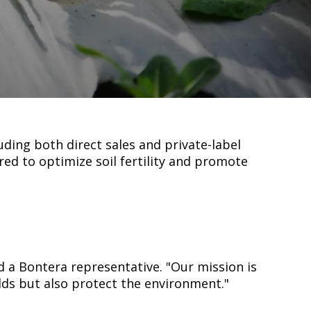
stimulants Solution in Turkey – 2025" by
 technologies that enhance soil health,
ding both direct sales and private-label
ered to optimize soil fertility and promote
 a Bontera representative. "Our mission is
lds but also protect the environment."