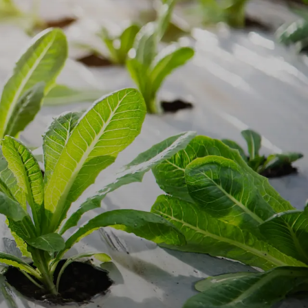
ustainable
‍​‌‌ ‌​‌‍‍​​ ‌‌‍​‍‌‍ ‌‍‌​‌ ‍‌​‍‌‌​ ‌‌‌​​‍‌‌ ‌‍‍ ‌‍‌‌‌ ‍‌​‍‌‌​ ​ ‌​‌​​‍‌‌​ ​ ‌​‌​​‍‌‌​ ​‍​ ​‍‌‍​ ​ ​​‌‍‌​​ ‍‌​ ‌‍‌‍​‌​ ‌‍‌‍​ ​ ​​‌‍​‍‌‍‌​‌‍‌‌​‍‌‌​ ​‍​ ​‍​‍‌‌​ ‌‌‌​‌​​‍ ‍‌‍​ ‌‍‍​‌‍‍‌‌‍ ​‌‍‌​‌ ​‍‌‍‌‌‌‍ ‍​‍‌‌​ ‌‌‌​​‍‌‌ ‌‍‍ ‌‍‌‌‌ ‍‌​‍‌‌​ ​ ‌​‌​​‍‌‌​ ​ ‌​‌​​‍‌‌​ ​‍​ ​‍‌‍‌‌​ ​‍​ ​​‌‍​‌​ ‌‍‌‍‌‍​ ‍‌​ ‌​​ ‍‌​ ‌‌​ ‌​​ ​ ​ ​​​‍‌‌​ ​‍​ ​‍​‍‌‌​ ‌‌‌​‌​​‍ ‍‌ ‌​‌‍‌‌‌ ‍​‌ ‌​​‍‌‍‌ ​​‌‍‌‌‌ ​‍‌ ​ ‌ ​​‌‍‌‌‌‍​ ‌ ‌​‌‍‍‌‌ ‌‍‌‍‌‌​ ‌‌ ​​‌ ‌‌‌‍​‍‌‍ ​‌‍‍‌‌ ​ ‌‍‍​‌‍‌‌‌‍‌​​‍​‍‌ ‌