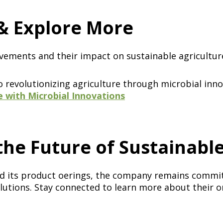
‌ ​ ‌ ‌​​‍ ‍‌ ​ ‌‍​‌​‍ ‍‌‍​‍‌‍ ‌‍ ‍‌ ‌​‌‍‌‌‌ ​‍‌‍​‌​‍ ‌‌‍ ​‌‍‌‌‌‍​‌‌‍‌​‌‍‍‌‌‍ ‍‌‍‌ ​‍ ‌‌ ‌​‌‍‍​‌‍‌‌​‍ ‌‌‍​ ‌‍‍​‌‍​‌‌ ​‍‌‍‌ ‌‍‌‌​‍ ‌‌‍‍‌‌‍ ‍​‍ ‌‌ ​ ‌ ‌‌‌ ​ ‌ ‌​‌‍​‌‌‍‍‌‌‍ ‍‌‍​‌‌‍​‍‌‍ ​‌‍‌‌​‍ ‌‌‍​‌‌‍‌ ‌ ​‍‌‍‍‌‌‍​ ‌ ‌‌‌‍ ​‌ ‌​‌ ‌‌‌ ​‍‌‍‌‌​‍‌‍‌ ‌​‌ ‍‌‌ ​​‌‍‌‌​ ‌‌ ​​‌‍ ‌ ​ ‌ ‌​​‍‌‍‌ ​​‌‍​‌‌ ‌​‌‍‍​​ ‌‌‍​‍‌‍ ‌‍‌​‌ ‍‌​‍‌‌​ ‌‌‌​​‍‌‌ ‌‍‍ ‌‍‌‌‌ ‍‌​‍‌‌​ ​ ‌​‌​​‍‌‌​ ​ ‌​‌​​‍‌‌​ ​‍​ ​‍‌‍‌‌​ ‌‌‌‍‌​​ ​‌​ ​‌​ ‌​‌‍​ ​ ​ ​ ‌​​ ‌‍‌‍‌‌​ ​‌​‍‌‌​ ​‍​ ​‍​‍‌‌​ ‌‌‌​‌​​‍ ‍‌‍​ ‌‍‍​‌‍‍‌‌‍ ​‌‍‌​‌ ​‍‌‍‌‌‌‍ ‍​‍‌‌​ ‌‌‌​​‍‌‌ ‌‍‍ ‌‍‌‌‌ ‍‌​‍‌‌​ ​ ‌​‌​​‍‌‌​ ​ ‌​‌​​‍‌‌​ ​‍​ ​‍​ ‌‍‌‍​ ​ ‌‌​ ​ ​ ​‌​ ​​​ ‌‍‌‍​‍‌‍‌‍​ ​‍​ ‌ ​ ‌​​ ​​​‍‌‌​ ​‍​ ​‍​‍‌‌​ ‌‌‌​‌​​‍ ‍‌ ‌​‌‍‌‌‌ ‍​‌ ‌​​‍‌‍‌ ​​‌‍‌‌‌ ​‍‌ ​ ‌ ​​‌‍‌‌‌‍​ ‌ ‌​‌‍‍‌‌ ‌‍‌‍‌‌​ ‌‌ ​​‌ ‌‌‌‍​‍‌‍ ​‌‍‍‌‌ ​ ‌‍‍​‌‍‌‌‌‍‌​​‍​‍‌ ‌
‌ ​​‌‍​‌‌ ‌​‌‍‍​​ ‌‌‍​‍‌‍ ‌‍‌​‌ ‍‌​‍‌‌​ ‌‌‌​​‍‌‌ ‌‍‍ ‌‍‌‌‌ ‍‌​‍‌‌​ ​ ‌​‌​​‍‌‌​ ​ ‌​‌​​‍‌‌​ ​‍​ ​‍​ ‌‍‌‍‌‍​ ‍‌‌‍‌​​ ‌​​ ‌‍​ ‌‍​ ‌​​ ​ ‌‍‌​​ ‍​‌‍‌‍​‍‌‌​ ​‍​ ​‍​‍‌‌​ ‌‌‌​‌​​‍ ‍‌‍​ ‌‍‍​‌‍‍‌‌‍ ​‌‍‌​‌ ​‍‌‍‌‌‌‍ ‍​‍‌‌​ ‌‌‌​​‍‌‌ ‌‍‍ ‌‍‌‌‌ ‍‌​‍‌‌​ ​ ‌​‌​​‍‌‌​ ​ ‌​‌​​‍‌‌​ ​‍​ ​‍​ ​ ‌‍​ ‌‍‌‍‌‍‌​‌‍​‍​ ​‍​ ​ ‌‍‌​​ ‍​​ ‌​‌‍‌‌​ ‍‌​‍‌‌​ ​‍​ ​‍​‍‌‌​ ‌‌‌​‌​​‍ ‍‌ ‌​‌‍‌‌‌ ‍​‌ ‌​​ ‌‍​‍‌‍​‌‌ ​ ‌‍‌‌‌‌‌‌‌ ​‍‌‍ ​​ ‌​‍‌‌​ ​‍‌​‌‍‌ ​ ‌ ‌​‌ ‌‌‌‍‌​‌‍‍‌‌‍ ​‍‌‍‌‍‍‌‌‍‌​​ ‌‌ ​​‌‍ ‌ ​ ‌ ‌​​‍ ‍‌ ​ ‌‍​‌​‍ ‍‌‍​‍‌‍ ‌‍ ‍‌ ‌​‌‍‌‌‌ ​‍‌‍​‌​‍ ‌‌‍ ​‌‍‌‌‌‍​‌‌‍‌​‌‍‍‌‌‍ ‍‌‍‌ ​‍ ‌‌ ‌​‌‍‍​‌‍‌‌​‍ ‌‌‍​ ‌‍‍​‌‍​‌‌ ​‍‌‍‌ ‌‍‌‌​‍ ‌‌‍‍‌‌‍ ‍​‍ ‌‌ ​ ‌ ‌‌‌ ​ ‌ ‌​‌‍​‌‌‍‍‌‌‍ ‍‌‍​‌‌‍​‍‌‍ ​‌‍‌‌​‍ ‌‌‍​‌‌‍‌ ‌ ​‍‌‍‍‌‌‍​ ‌ ‌‌‌‍ ​‌ ‌​‌ ‌‌‌ ​‍‌‍‌‌​‍‌‍‌ ‌​‌ ‍‌‌ ​​‌‍‌‌​ ‌‌ ​​‌‍ ‌ ​ ‌ ‌​​‍‌‍‌ ​​‌‍​‌‌ ‌​‌‍‍​​ ‌‌‍​‍‌‍ ‌‍‌​‌ ‍‌​‍‌‌​ ‌‌‌​​‍‌‌ ‌‍‍ ‌‍‌‌‌ ‍‌​‍‌‌​ ​ ‌​
revolutionizing agriculture through microbial inno
 ‌‍​‌​‍ ‍‌‍​‍‌‍ ‌‍ ‍‌ ‌​‌‍‌‌‌ ​‍‌‍​‌​‍ ‌‌‍ ​‌‍‌‌‌‍​‌‌‍‌​‌‍‍‌‌‍ ‍‌‍‌ ​‍ ‌‌ ‌​‌‍‍​‌‍‌‌​‍ ‌‌‍​ ‌‍‍​‌‍​‌‌ ​‍‌‍‌ ‌‍‌‌​‍ ‌‌‍‍‌‌‍ ‍​‍ ‌‌ ​ ‌ ‌‌‌ ​ ‌ ‌​‌‍​‌‌‍‍‌‌‍ ‍‌‍​‌‌‍​‍‌‍ ​‌‍‌‌​‍ ‌‌‍​‌‌‍‌ ‌ ​‍‌‍‍‌‌‍​ ‌ ‌‌‌‍ ​‌ ‌​‌ ‌‌‌ ​‍‌‍‌‌​‍‌‍‌ ‌​‌ ‍‌‌ ​​‌‍‌‌​ ‌‌ ​​‌‍ ‌ ​ ‌ ‌​​‍‌‍‌ ​​‌‍​‌‌ ‌​‌‍‍​​ ‌‌‍​‍‌‍ ‌‍‌​‌ ‍‌​‍‌‌​ ‌‌‌​​‍‌‌ ‌‍‍ ‌‍‌‌‌ ‍‌​‍‌‌​ ​ ‌​‌​​‍‌‌​ ​ ‌​‌​​‍‌‌​ ​‍​ ​‍‌‍‌‍‌‍​‍​ ​ ​ ‍‌​ ‌‍​ ​‍​ ‍‌​ ​‌​ ​‌​ ‌‌‌‍‌​‌‍‌​​‍‌‌​ ​‍​ ​‍​‍‌‌​ ‌‌‌​‌​​‍ ‍‌‍​ ‌‍‍​‌‍‍‌‌‍ ​‌‍‌​‌ ​‍‌‍‌‌‌‍ ‍​‍‌‌​ ‌‌‌​​‍‌‌ ‌‍‍ ‌‍‌‌‌ ‍‌​‍‌‌​ ​ ‌​‌​​‍‌‌​ ​ ‌​‌​​‍‌‌​ ​‍​ ​‍‌‍‌‌​ ‌‌​ ‍‌​ ​ ​ ‌‍​ ​ ‌‍​‍‌‍​‌​ ​​​ ‌​​ ‌ ​ ​‌​‍‌‌​ ​‍​ ​‍​‍‌‌​ ‌‌‌​‌​​‍ ‍‌ ‌​‌‍‌‌‌ ‍​‌ ‌​​‍‌‍‌ ​​‌‍‌‌‌ ​‍‌ ​ ‌ ​​‌‍‌‌‌‍​ ‌ ‌​‌‍‍‌‌ ‌‍‌‍‌‌​ ‌‌ ​​‌ ‌‌‌‍​‍‌‍ ​‌‍‍‌‌ ​ ‌‍‍​‌‍‌‌‌‍‌​​‍​‍‌ ‌
‌‌‌​​‍‌‌ ‌‍‍ ‌‍‌‌‌ ‍‌​‍‌‌​ ​ ‌​‌​​‍‌‌​ ​ ‌​‌​​‍‌‌​ ​‍​ ​‍​ ‌‌​ ​ ​ ​ ‌‍​ ​ ‌‌​ ‍‌​ ‌‌‌‍​ ​ ​‌​ ‍‌​ ​​‌‍‌​​‍‌‌​ ​‍​ ​‍​‍‌‌​ ‌‌‌​‌​​‍ ‍‌‍​ ‌‍‍​‌‍‍‌‌‍ ​‌‍‌​‌ ​‍‌‍‌‌‌‍ ‍​‍‌‌​ ‌‌‌​​‍‌‌ ‌‍‍ ‌‍‌‌‌ ‍‌​‍‌‌​ ​ ‌​‌​​‍‌‌​ ​ ‌​‌​​‍‌‌​ ​‍​ ​‍‌‍‌‌​ ‍‌​ ‍‌​ ​ ​ ​ ​ ‌‌​ ‌ ‌‍​‌‌‍​ ‌‍‌‌​ ​‍​ ‌ ​ ​​​‍‌‌​ ​‍​ ​‍​‍‌‌​ ‌‌‌​‌​​‍ ‍‌ ‌​‌‍‌‌‌ ‍​‌ ‌​​ ‌‍​‍‌‍​‌‌ ​ ‌‍‌‌‌‌‌‌‌ ​‍‌‍ ​​ ‌​‍‌‌​ ​‍‌​‌‍‌ ​ ‌ ‌​‌ ‌‌‌‍‌​‌‍‍‌‌‍ ​‍‌‍‌‍‍‌‌‍‌​​ ‌‌ ​​‌‍ ‌ ​ ‌ ‌​​‍ ‍‌ ​ ‌‍​‌​‍ ‍‌‍​‍‌‍ ‌‍ ‍‌ ‌​‌‍‌‌‌ ​‍‌‍​‌​‍ ‌‌‍ ​‌‍‌‌‌‍​‌‌‍‌​‌‍‍‌‌‍ ‍‌‍‌ ​‍ ‌‌ ‌​‌‍‍​‌‍‌‌​‍ ‌‌‍​ ‌‍‍​‌‍​‌‌ ​‍‌‍‌ ‌‍‌‌​‍ ‌‌‍‍‌‌‍ ‍​‍ ‌‌ ​ ‌ ‌‌‌ ​ ‌ ‌​‌‍​‌‌‍‍‌‌‍ ‍‌‍​‌‌‍​‍‌‍ ​‌‍‌‌​‍ ‌‌‍​‌‌‍‌ ‌ ​‍‌‍‍‌‌‍​ ‌ ‌‌‌‍ ​‌ ‌​‌ ‌‌‌ ​‍‌‍‌‌​‍‌‍‌ ‌​‌ ‍‌‌ ​​‌‍‌‌​ ‌‌ ​​‌‍ ‌ ​ ‌ ‌​​‍‌‍‌ ​​‌‍​‌‌ ‌​‌‍‍​​ ‌‌‍​‍‌‍ ‌‍‌​‌ ‍‌​‍‌‌​ ‌‌‌​​‍‌‌ ‌‍‍ ‌‍‌‌‌ ‍‌​‍‌‌​ ​ ‌​‌​​‍‌‌​
d its product offerings, the company remains comm
utions. Stay connected to learn more about their ongo