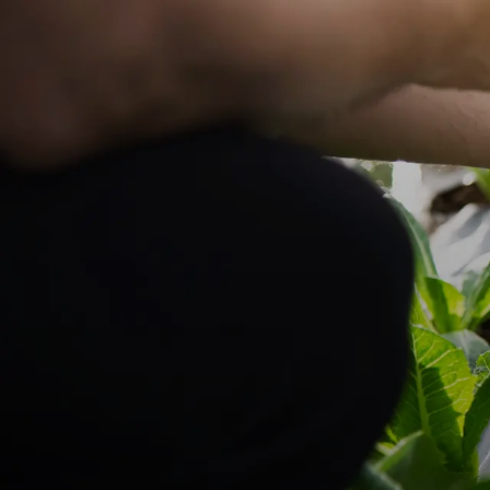
BACK
Bontera: Leadin
Agriculture​​​​‌ ‍ ​‍​‍‌‍ ‌ ​‍‌‍‍‌‌‍‌ ‌‍‍‌‌‍ ‍​‍​‍​ ‍‍​‍​‍‌ ​ ‌‍​‌‌‍ ‍‌‍‍‌‌ ‌​‌ ‍‌​‍ ‍‌‍‍‌‌‍ ​‍​‍​‍ ​​‍​‍‌‍‍​‌ ​‍‌‍‌‌‌‍‌‍​‍​‍​ ‍‍​‍​‍​‍ ‌ ​ ‌ ‌​‌ ‌‌‌‍‌​‌‍‍‌‌‍ ​‍ ‌‍‍‌‌‍ ‍‌ ‌​‌‍‌‌‌‍ ‍‌ ‌​​‍ ‌‍‌‌‌‍‌​‌‍‍‌‌ ‌​​‍ ‌‍ ‌‌‍ ‌‍‌​‌‍‌‌​ ‌‌ ​​‌ ​‍‌‍‌‌‌ ​ ‌‍‌‌‌‍ ‍‌ ‌​‌‍​‌‌ ‌​‌‍‍‌‌‍ ‌‍ ‍​ ‍ ‌‍‍‌‌‍‌​​ ‌‌ ​​‌‍ ‌ ​ ‌ ‌​​‍ ‍‌ ​ ‌‍​‌​‍ ‍‌‍​‍‌‍ ‌‍ ‍‌ ‌​‌‍‌‌‌ ​‍‌‍​‌​‍ ‌‌‍ ​‌‍‌‌‌‍​‌‌‍‌​‌‍‍‌‌‍ ‍‌‍‌ ​‍ ‌‌ ‌​‌‍‍​‌‍‌‌​‍ ‌‌‍​ ‌‍‍​‌‍​‌‌ ​‍‌‍‌ ‌‍‌‌​‍ ‌‌‍‍‌‌‍ ‍​‍ ‌‌ ​ ‌ ‌‌‌ ​ ‌ ‌​‌‍​‌‌‍‍‌‌‍ ‍‌‍​‌‌‍​‍‌‍ ​‌‍‌‌​‍ ‌‌‍​‌‌‍‌ ‌ ​‍‌‍‍‌‌‍​ ‌ ‌‌‌‍ ​‌ ‌​‌ ‌‌‌ ​‍‌‍‌‌​ ‍ ‌ ‌​‌ ‍‌‌ ​​‌‍‌‌​ ‌‌ ​​‌‍ ‌ ​ ‌ ‌​​ ‍ ‌ ​​‌‍​‌‌ ‌​‌‍‍​​ ‌‌ ‌​‌‍‍‌‌ ‌​‌‍ ​‌‍‌‌​ ‌‍​‍‌‍​‌‌ ​ ‌‍‌‌‌‌‌‌‌ ​‍‌‍ ​​ ‌​‍‌‌​ ​‍‌​‌‍‌ ​ ‌ ‌​‌ ‌‌‌‍‌​‌‍‍‌‌‍ ​‍‌‍‌‍‍‌‌‍‌​​ ‌‌ ​​‌‍ ‌ ​ ‌ ‌​​‍ ‍‌ ​ ‌‍​‌​‍ ‍‌‍​‍‌‍ ‌‍ ‍‌ ‌​‌‍‌‌‌ ​‍‌‍​‌​‍ ‌‌‍ ​‌‍‌‌‌‍​‌‌‍‌​‌‍‍‌‌‍ ‍‌‍‌ ​‍ ‌‌ ‌​‌‍‍​‌‍‌‌​‍ ‌‌‍​ ‌‍‍​‌‍​‌‌ ​‍‌‍‌ ‌‍‌‌​‍ ‌‌‍‍‌‌‍ ‍​‍ ‌‌ ​ ‌ ‌‌‌ ​ ‌ ‌​‌‍​‌‌‍‍‌‌‍ ‍‌‍​‌‌‍​‍‌‍ ​‌‍‌‌​‍ ‌‌‍​‌‌‍‌ ‌ ​‍‌‍‍‌‌‍​ ‌ ‌‌‌‍ ​‌ ‌​‌ ‌‌‌ ​‍‌‍‌‌​‍‌‍‌ ‌​‌ ‍‌‌ ​​‌‍‌‌​ ‌‌ ​​‌‍ ‌ ​ ‌ ‌​​‍‌‍‌ ​​‌‍​‌‌ ‌​‌‍‍​​ ‌‌ ‌​‌‍‍‌‌ ‌​‌‍ ​‌‍‌‌​‍‌‍‌ ​​‌‍‌‌‌ ​‍‌ ​ ‌ ​​‌‍‌‌‌‍​ ‌ ‌​‌‍‍‌‌ ‌‍‌‍‌‌​ ‌‌ ​​‌ ‌‌‌‍​‍‌‍ ​‌‍‍‌‌ ​ ‌‍‍​‌‍‌‌‌‍‌​​‍​‍‌ ‌
Bontera​​​​‌ ‍ ​‍​‍‌‍ ‌ ​‍‌‍‍‌‌‍‌ ‌‍‍‌‌‍ ‍​‍​‍​ ‍‍​‍​‍‌ ​ ‌‍​‌‌‍ ‍‌‍‍‌‌ ‌​‌ ‍‌​‍ ‍‌‍‍‌‌‍ ​‍​‍​‍ ​​‍​‍‌‍‍​‌ ​‍‌‍‌‌‌‍‌‍​‍​‍​ ‍‍​‍​‍​‍ ‌ ​ ‌ ‌​‌ ‌‌‌‍‌​‌‍‍‌‌‍ ​‍ ‌‍‍‌‌‍ ‍‌ ‌​‌‍‌‌‌‍ ‍‌ ‌​​‍ ‌‍‌‌‌‍‌​‌‍‍‌‌ ‌​​‍ ‌‍ ‌‌‍ ‌‍‌​‌‍‌‌​ ‌‌ ​​‌ ​‍‌‍‌‌‌ ​ ‌‍‌‌‌‍ ‍‌ ‌​‌‍​‌‌ ‌​‌‍‍‌‌‍ ‌‍ ‍​ ‍ ‌‍‍‌‌‍‌​​ ‌‌‍​‌‌ ‌‌‌ ‌​‌‍‍​‌‍ ‌ ​‍​‍ ‍‌ ​ ‌‍​‌​‍ ‍‌‍​‍‌‍ ‌‍ ‍‌ ‌​‌‍‌‌‌ ​‍‌‍​‌​ ‍ ‌ ‌​‌ ‍‌‌ ​​‌‍‌‌​ ‌‌‍​‌‌ ‌‌‌ ‌​‌‍‍​‌‍ ‌ ​‍​ ‍ ‌ ​​‌‍​‌‌ ‌​‌‍‍​​ ‌‌‍ ‍‌‍​‌‌‍ ‌‌‍‌‌​ ‌‍​‍‌‍​‌‌ ​ ‌‍‌‌‌‌‌‌‌ ​‍‌‍ ​​ ‌​‍‌‌​ ​‍‌​‌‍‌ ​ ‌ ‌​‌ ‌‌‌‍‌​‌‍‍‌‌‍ ​‍‌‍‌‍‍‌‌‍‌​​ ‌‌‍​‌‌ ‌‌‌ ‌​‌‍‍​‌‍ ‌ ​‍​‍ ‍‌ ​ ‌‍​‌​‍ ‍‌‍​‍‌‍ ‌‍ ‍‌ ‌​‌‍‌‌‌ ​‍‌‍​‌​‍‌‍‌ ‌​‌ ‍‌‌ ​​‌‍‌‌​ ‌‌‍​‌‌ ‌‌‌ ‌​‌‍‍​‌‍ ‌ ​‍​‍‌‍‌ ​​‌‍​‌‌ ‌​‌‍‍​​ ‌‌‍ ‍‌‍​‌‌‍ ‌‌‍‌‌​‍‌‍‌ ​​‌‍‌‌‌ ​‍‌ ​ ‌ ​​‌‍‌‌‌‍​ ‌ ‌​‌‍‍‌‌ ‌‍‌‍‌‌​ ‌‌ ​​‌ ‌‌‌‍​‍‌‍ ​‌‍‍‌‌ ​ ‌‍‍​‌‍‌‌‌‍‌​​‍​‍‌ ‌
May 2025
Introduction: Bontera’s Commitment to Eco-Friendly Farming​​​​‌ ‍ ​‍​‍‌‍ ‌ ​‍‌‍‍‌‌‍‌ ‌‍‍‌‌‍ ‍​‍​‍​ ‍‍​‍​‍‌ ​ ‌‍​‌‌‍ ‍‌‍‍‌‌ ‌​‌ ‍‌​‍ ‍‌‍‍‌‌‍ ​‍​‍​‍ ​​‍​‍‌‍‍​‌ ​‍‌‍‌‌‌‍‌‍​‍​‍​ ‍‍​‍​‍​‍ ‌ ​ ‌ ‌​‌ ‌‌‌‍‌​‌‍‍‌‌‍ ​‍ ‌‍‍‌‌‍ ‍‌ ‌​‌‍‌‌‌‍ ‍‌ ‌​​‍ ‌‍‌‌‌‍‌​‌‍‍‌‌ ‌​​‍ ‌‍ ‌‌‍ ‌‍‌​‌‍‌‌​ ‌‌ ​​‌ ​‍‌‍‌‌‌ ​ ‌‍‌‌‌‍ ‍‌ ‌​‌‍​‌‌ ‌​‌‍‍‌‌‍ ‌‍ ‍​ ‍ ‌‍‍‌‌‍‌​​ ‌‌ ​​‌‍ ‌ ​ ‌ ‌​​‍ ‍‌ ​ ‌‍​‌​‍ ‍‌‍​‍‌‍ ‌‍ ‍‌ ‌​‌‍‌‌‌ ​‍‌‍​‌​‍ ‌‌‍ ​‌‍‌‌‌‍​‌‌‍‌​‌‍‍‌‌‍ ‍‌‍‌ ​‍ ‌‌ ‌​‌‍‍​‌‍‌‌​‍ ‌‌‍​ ‌‍‍​‌‍​‌‌ ​‍‌‍‌ ‌‍‌‌​‍ ‌‌‍‍‌‌‍ ‍​‍ ‌‌ ​ ‌ ‌‌‌ ​ ‌ ‌​‌‍​‌‌‍‍‌‌‍ ‍‌‍​‌‌‍​‍‌‍ ​‌‍‌‌​‍ ‌‌‍​‌‌‍‌ ‌ ​‍‌‍‍‌‌‍​ ‌ ‌‌‌‍ ​‌ ‌​‌ ‌‌‌ ​‍‌‍‌‌​ ‍ ‌ ‌​‌ ‍‌‌ ​​‌‍‌‌​ ‌‌ ​​‌‍ ‌ ​ ‌ ‌​​ ‍ ‌ ​​‌‍