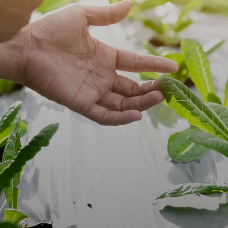
g the Charge in S
​‌‌ ‌​‌‍‍​​ ‌‌‍​‍‌‍ ‌‍‌​‌ ‍‌​‍‌‌​ ‌‌‌​​‍‌‌ ‌‍‍ ‌‍‌‌‌ ‍‌​‍‌‌​ ​ ‌​‌​​‍‌‌​ ​ ‌​‌​​‍‌‌​ ​‍​ ​‍‌‍​ ​ ​​‌‍‌​​ ‍‌​ ‌‍‌‍​‌​ ‌‍‌‍​ ​ ​​‌‍​‍‌‍‌​‌‍‌‌​‍‌‌​ ​‍​ ​‍​‍‌‌​ ‌‌‌​‌​​‍ ‍‌‍​ ‌‍‍​‌‍‍‌‌‍ ​‌‍‌​‌ ​‍‌‍‌‌‌‍ ‍​‍‌‌​ ‌‌‌​​‍‌‌ ‌‍‍ ‌‍‌‌‌ ‍‌​‍‌‌​ ​ ‌​‌​​‍‌‌​ ​ ‌​‌​​‍‌‌​ ​‍​ ​‍‌‍‌‌​ ​‍​ ​​‌‍​‌​ ‌‍‌‍‌‍​ ‍‌​ ‌​​ ‍‌​ ‌‌​ ‌​​ ​ ​ ​​​‍‌‌​ ​‍​ ​‍​‍‌‌​ ‌‌‌​‌​​‍ ‍‌ ‌​‌‍‌‌‌ ‍​‌ ‌​​ ‌‍​‍‌‍​‌‌ ​ ‌‍‌‌‌‌‌‌‌ ​‍‌‍ ​​ ‌​‍‌‌​ ​‍‌​‌‍‌ ​ ‌ ‌​‌ ‌‌‌‍‌​‌‍‍‌‌‍ ​‍‌‍‌‍‍‌‌‍‌​​ ‌‌ ​​‌‍ ‌ ​ ‌ ‌​​‍ ‍‌ ​ ‌‍​‌​‍ ‍‌‍​‍‌‍ ‌‍ ‍‌ ‌​‌‍‌‌‌ ​‍‌‍​‌​‍ ‌‌‍ ​‌‍‌‌‌‍​‌‌‍‌​‌‍‍‌‌‍ ‍‌‍‌ ​‍ ‌‌ ‌​‌‍‍​‌‍‌‌​‍ ‌‌‍​ ‌‍‍​‌‍​‌‌ ​‍‌‍‌ ‌‍‌‌​‍ ‌‌‍‍‌‌‍ ‍​‍ ‌‌ ​ ‌ ‌‌‌ ​ ‌ ‌​‌‍​‌‌‍‍‌‌‍ ‍‌‍​‌‌‍​‍‌‍ ​‌‍‌‌​‍ ‌‌‍​‌‌‍‌ ‌ ​‍‌‍‍‌‌‍​ ‌ ‌‌‌‍ ​‌ ‌​‌ ‌‌‌ ​‍‌‍‌‌​‍‌‍‌ ‌​‌ ‍‌‌ ​​‌‍‌‌​ ‌‌ ​​‌‍ ‌ ​ ‌ ‌​​‍‌‍‌ ​​‌