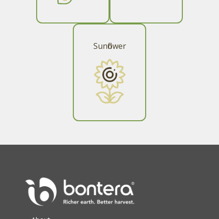
Sunflower​​​​‌ ‍ ​‍​‍‌‍ ‌ ​‍‌‍‍‌‌‍‌ ‌‍‍‌‌‍ ‍​‍​‍​ ‍‍​‍​‍‌ ​ ‌‍​‌‌‍ ‍‌‍‍‌‌ ‌​‌ ‍‌​‍ ‍‌‍‍‌‌‍ ​‍​‍​‍ ​​‍​‍‌‍‍​‌ ​‍‌‍‌‌‌‍‌‍​‍​‍​ ‍‍​‍​‍​‍ ‌ ​ ‌ ‌​‌ ‌‌‌‍‌​‌‍‍‌‌‍ ​‍ ‌‍‍‌‌‍ ‍‌ ‌​‌‍‌‌‌‍ ‍‌ ‌​​‍ ‌‍‌‌‌‍‌​‌‍‍‌‌ ‌​​‍ ‌‍ ‌‌‍ ‌‍‌​‌‍‌‌​ ‌‌ ​​‌ ​‍‌‍‌‌‌ ​ ‌‍‌‌‌‍ ‍‌ ‌​‌‍​‌‌ ‌​‌‍‍‌‌‍ ‌‍ ‍​ ‍ ‌‍‍‌‌‍‌​​ ‌‌ ‌​‌ ​‍‌‍‍‌‌‍​‌‌‍ ​​‍ ‍‌ ​ ‌‍​‌​‍ ‍‌ ​ ‌ ‌‌‌‍ ‍‌‍‌‍‌‍ ​‌‍ ‌ ‌ ‌‍‌‌‌ ​‍​ ‍ ‌ ‌​‌ ‍‌‌ ​​‌‍‌‌​ ‌‌ ‌​‌ ​‍‌‍‍‌‌‍​‌‌‍ ​​ ‍ ‌ ​​‌‍​‌‌ ‌​‌‍‍​​ ‌‌ ‌​‌‍‍‌‌ ‌​‌‍ ​‌‍‌‌​ ‌‍​‍‌‍​‌‌ ​ ‌‍‌‌‌‌‌‌‌ ​‍‌‍ ​​ ‌​‍‌‌​ ​‍‌​‌‍‌ ​ ‌ ‌​‌ ‌‌‌‍‌​‌‍‍‌‌‍ ​‍‌‍‌‍‍‌‌‍‌​​ ‌‌ ‌​‌ ​‍‌‍‍‌‌‍​‌‌‍ ​​‍ ‍‌ ​ ‌‍​‌​‍ ‍‌ ​ ‌ ‌‌‌‍ ‍‌‍‌‍‌‍ ​‌‍ ‌ ‌ ‌‍‌‌‌ ​‍​‍‌‍‌ ‌​‌ ‍‌‌ ​​‌‍‌‌​ ‌‌ ‌​‌ ​‍‌‍‍‌‌‍​‌‌‍ ​​‍‌‍‌ ​​‌‍​‌‌ ‌​‌‍‍​​ ‌‌ ‌​‌‍‍‌‌ ‌​‌‍ ​‌‍‌‌​‍‌‍‌ ​​‌‍‌‌‌ ​‍‌ ​ ‌ ​​‌‍‌‌‌‍​ ‌ ‌​‌‍‍‌‌ ‌‍‌‍‌‌​ ‌‌ ​​‌ ‌‌‌‍​‍‌‍ ​‌‍‍‌‌ ​ ‌‍‍​‌‍‌‌‌‍‌​​‍​‍‌ ‌