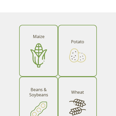
Maize​​​​‌ ‍ ​‍​‍‌‍ ‌ ​‍‌‍‍‌‌‍‌ ‌‍‍‌‌‍ ‍​‍​‍​ ‍‍​‍​‍‌ ​ ‌‍​‌‌‍ ‍‌‍‍‌‌ ‌​‌ ‍‌​‍ ‍‌‍‍‌‌‍ ​‍​‍​‍ ​​‍​‍‌‍‍​‌ ​‍‌‍‌‌‌‍‌‍​‍​‍​ ‍‍​‍​‍​‍ ‌ ​ ‌ ‌​‌ ‌‌‌‍‌​‌‍‍‌‌‍ ​‍ ‌‍‍‌‌‍ ‍‌ ‌​‌‍‌‌‌‍ ‍‌ ‌​​‍ ‌‍‌‌‌‍‌​‌‍‍‌‌ ‌​​‍ ‌‍ ‌‌‍ ‌‍‌​‌‍‌‌​ ‌‌ ​​‌ ​‍‌‍‌‌‌ ​ ‌‍‌‌‌‍ ‍‌ ‌​‌‍​‌‌ ‌​‌‍‍‌‌‍ ‌‍ ‍​ ‍ ‌‍‍‌‌‍‌​​ ‌‌ ‌​‌ ​‍‌‍‍‌‌‍​‌‌‍ ​​‍ ‍‌ ​ ‌‍​‌​‍ ‍‌‍ ‌‌‍​‌‌‍‍‌‌ ‍‍‌‍‌‌​ ‍ ‌ ‌​‌ ‍‌‌ ​​‌‍‌‌​ ‌‌ ‌​‌ ​‍‌‍‍‌‌‍​‌‌‍ ​​ ‍ ‌ ​​‌‍​‌‌ ‌​‌‍‍​​ ‌‌ ‌​‌‍‍‌‌ ‌​‌‍ ​‌‍‌‌​ ‌‍​‍‌‍​‌‌ ​ ‌‍‌‌‌‌‌‌‌ ​‍‌‍ ​​ ‌​‍‌‌​ ​‍‌​‌‍‌ ​ ‌ ‌​‌ ‌‌‌‍‌​‌‍‍‌‌‍ ​‍‌‍‌‍‍‌‌‍‌​​ ‌‌ ‌​‌ ​‍‌‍‍‌‌‍​‌‌‍ ​​‍ ‍‌ ​ ‌‍​‌​‍ ‍‌‍ ‌‌‍​‌‌‍‍‌‌ ‍‍‌‍‌‌​‍‌‍‌ ‌​‌ ‍‌‌ ​​‌‍‌‌​ ‌‌ ‌​‌ ​‍‌‍‍‌‌‍​‌‌‍ ​​‍‌‍‌ ​​‌‍​‌‌ ‌​‌‍‍​​ ‌‌ ‌​‌‍‍‌‌ ‌​‌‍ ​‌‍‌‌​‍‌‍‌ ​​‌‍‌‌‌ ​‍‌ ​ ‌ ​​‌‍‌‌‌‍​ ‌ ‌​‌‍‍‌‌ ‌‍‌‍‌‌​ ‌‌ ​​‌ ‌‌‌‍​‍‌‍ ​‌‍‍‌‌ ​ ‌‍‍​‌‍‌‌‌‍‌​​‍​‍‌ ‌
Potato​​​​‌ ‍ ​‍​‍‌‍ ‌ ​‍‌‍‍‌‌‍‌ ‌‍‍‌‌‍ ‍​‍​‍​ ‍‍​‍​‍‌ ​ ‌‍​‌‌‍ ‍‌‍‍‌‌ ‌​‌ ‍‌​‍ ‍‌‍‍‌‌‍ ​‍​‍​‍ ​​‍​‍‌‍‍​‌ ​‍‌‍‌‌‌‍‌‍​‍​‍​ ‍‍​‍​‍​‍ ‌ ​ ‌ ‌​‌ ‌‌‌‍‌​‌‍‍‌‌‍ ​‍ ‌‍‍‌‌‍ ‍‌ ‌​‌‍‌‌‌‍ ‍‌ ‌​​‍ ‌‍‌‌‌‍‌​‌‍‍‌‌ ‌​​‍ ‌‍ ‌‌‍ ‌‍‌​‌‍‌‌​ ‌‌ ​​‌ ​‍‌‍‌‌‌ ​ ‌‍‌‌‌‍ ‍‌ ‌​‌‍​‌‌ ‌​‌‍‍‌‌‍ ‌‍ ‍​ ‍ ‌‍‍‌‌‍‌​​ ‌‌ ‌​‌ ​‍‌‍‍‌‌‍​‌‌‍ ​​‍ ‍‌ ​ ‌‍​‌​‍ ‍‌ ​​‌‍ ‌ ‌​‌‍​‌‌ ‌​‌‍ ​ ‍ ‌ ‌​‌ ‍‌‌ ​​‌‍‌‌​ ‌‌ ‌​‌ ​‍‌‍‍‌‌‍​‌‌‍ ​​ ‍ ‌ ​​‌‍​‌‌ ‌​‌‍‍​​ ‌‌ ‌​‌‍‍‌‌ ‌​‌‍ ​‌‍‌‌​ ‌‍​‍‌‍​‌‌ ​ ‌‍‌‌‌‌‌‌‌ ​‍‌‍ ​​ ‌​‍‌‌​ ​‍‌​‌‍‌ ​ ‌ ‌​‌ ‌‌‌‍‌​‌‍‍‌‌‍ ​‍‌‍‌‍‍‌‌‍‌​​ ‌‌ ‌​‌ ​‍‌‍‍‌‌‍​‌‌‍ ​​‍ ‍‌ ​ ‌‍​‌​‍ ‍‌ ​​‌‍ ‌ ‌​‌‍​‌‌ ‌​‌‍ ​‍‌‍‌ ‌​‌ ‍‌‌ ​​‌‍‌‌​ ‌‌ ‌​‌ ​‍‌‍‍‌‌‍​‌‌‍ ​​‍‌‍‌ ​​‌‍​‌‌ ‌​‌‍‍​​ ‌‌ ‌​‌‍‍‌‌ ‌​‌‍ ​‌‍‌‌​‍‌‍‌ ​​‌‍‌‌‌ ​‍‌ ​ ‌ ​​‌‍‌‌‌‍​ ‌ ‌​‌‍‍‌‌ ‌‍‌‍‌‌​ ‌‌ ​​‌ ‌‌‌‍​‍‌‍ ​‌‍‍‌‌ ​ ‌‍‍​‌‍‌‌‌‍‌​​‍​‍‌ ‌
Beans &
Wheat​​​​‌ ‍ ​‍​‍‌‍ ‌ ​‍‌‍‍‌‌‍‌ ‌‍‍‌‌‍ ‍​‍​‍​ ‍‍​‍​‍‌ ​ ‌‍​‌‌‍ ‍‌‍‍‌‌ ‌​‌ ‍‌​‍ ‍‌‍‍‌‌‍ ​‍​‍​‍ ​​‍​‍‌‍‍​‌ ​‍‌‍‌‌‌‍‌‍​‍​‍​ ‍‍​‍​‍​‍ ‌ ​ ‌ ‌​‌ ‌‌‌‍‌​‌‍‍‌‌‍ ​‍ ‌‍‍‌‌‍ ‍‌ ‌​‌‍‌‌‌‍ ‍‌ ‌​​‍ ‌‍‌‌‌‍‌​‌‍‍‌‌ ‌​​‍ ‌‍ ‌‌‍ ‌‍‌​‌‍‌‌​ ‌‌ ​​‌ ​‍‌‍‌‌‌ ​ ‌‍‌‌‌‍ ‍‌ ‌​‌‍​‌‌ ‌​‌‍‍‌‌‍ ‌‍ ‍​ ‍ ‌‍‍‌‌‍‌​​ ‌‌ ‌​‌ ​‍‌‍‍‌‌‍​‌‌‍ ​​‍ ‍‌ ​ ‌‍​‌​‍ ‍‌ ‌ ‌‍‍​‌‍‌‌‌‍​‌‌ ‌​​ ‍ ‌ ‌​‌ ‍‌‌ ​​‌‍‌‌​ ‌‌ ‌​‌ ​‍‌‍‍‌‌‍​‌‌‍ ​​ ‍ ‌ ​​‌‍​‌‌ ‌​‌‍‍​​ ‌‌ ‌​‌‍‍‌‌ ‌​‌‍ ​‌‍‌‌​ ‌‍​‍‌‍​‌‌ ​ ‌‍‌‌‌‌‌‌‌ ​‍‌‍ ​​ ‌​‍‌‌​ ​‍‌​‌‍‌ ​ ‌ ‌​‌ ‌‌‌‍‌​‌‍‍‌‌‍ ​‍‌‍‌‍‍‌‌‍‌​​ ‌‌ ‌​‌ ​‍‌‍‍‌‌‍​‌‌‍ ​​‍ ‍‌ ​ ‌‍​‌​‍ ‍‌ ‌ ‌‍‍​‌‍‌‌‌‍​‌‌ ‌​​‍‌‍‌ ‌​‌ ‍‌‌ ​​‌‍‌‌​ ‌‌ ‌​‌ ​‍‌‍‍‌‌‍​‌‌‍ ​​‍‌‍‌ ​​‌‍​‌‌ ‌​‌‍‍​​ ‌‌ ‌​‌‍‍‌‌ ‌​‌‍ ​‌‍‌‌​‍‌‍‌ ​​‌‍‌‌‌ ​‍‌ ​ ‌ ​​‌‍‌‌‌‍​ ‌ ‌​‌‍‍‌‌ ‌‍‌‍‌‌​ ‌‌ ​​‌ ‌‌‌‍​‍‌‍ ​‌‍‍‌‌ ​ ‌‍‍​‌‍‌‌‌‍‌​​‍​‍‌ ‌
Soybeans​​​​‌ ‍ ​‍​‍‌‍ ‌ ​‍‌‍‍‌‌‍‌ ‌‍‍‌‌‍ ‍​‍​‍​ ‍‍​‍​‍‌ ​ ‌‍​‌‌‍ ‍‌‍‍‌‌ ‌​‌ ‍‌​‍ ‍‌‍‍‌‌‍ ​‍​‍​‍ ​​‍​‍‌‍‍​‌ ​‍‌‍‌‌‌‍‌‍​‍​‍​ ‍‍​‍​‍​‍ ‌ ​ ‌ ‌​‌ ‌‌‌‍‌​‌‍‍‌‌‍ ​‍ ‌‍‍‌‌‍ ‍‌ ‌​‌‍‌‌‌‍ ‍‌ ‌​​‍ ‌‍‌‌‌‍‌​‌‍‍‌‌ ‌​​‍ ‌‍ ‌‌‍ ‌‍‌​‌‍‌‌​ ‌‌ ​​‌ ​‍‌‍‌‌‌ ​ ‌‍‌‌‌‍ ‍‌ ‌​‌‍​‌‌ ‌​‌‍‍‌‌‍ ‌‍ ‍​ ‍ ‌‍‍‌‌‍‌​​ ‌‌ ‌​‌ ​‍‌‍‍‌‌‍​‌‌‍ ​​‍ ‍‌ ​ ‌‍​‌​‍ ‍‌‍​‍‌‍‌‌‌‍​‌‌‍ ‍‌ ​ ​‍ ‌‌ ​ ‌‍ ‌ ‍‌‌‍​‍‌‍‌‌‌‍​‌‌‍ ‍‌ ​ ​ ‍ ‌ ‌​‌ ‍‌‌ ​​‌‍‌‌​ ‌‌ ‌​‌ ​‍‌‍‍‌‌‍​‌‌‍ ​​ ‍ ‌ ​​‌‍​‌‌ ‌​‌‍‍​​ ‌‌ ‌​‌‍‍‌‌ ‌​‌‍ ​‌‍‌‌​ ‌‍​‍‌‍​‌‌ ​ ‌‍‌‌‌‌‌‌‌ ​‍‌‍ ​​ ‌​‍‌‌​ ​‍‌​‌‍‌ ​ ‌ ‌​‌ ‌‌‌‍‌​‌‍‍‌‌‍ ​‍‌‍‌‍‍‌‌‍‌​​ ‌‌ ‌​‌ ​‍‌‍‍‌‌‍​‌‌‍ ​​‍ ‍‌ ​ ‌‍​‌​‍ ‍‌‍​‍‌‍‌‌‌‍​‌‌‍ ‍‌ ​ ​‍ ‌‌ ​ ‌‍ ‌ ‍‌‌‍​‍‌‍‌‌‌‍​‌‌‍ ‍‌ ​ ​‍‌‍‌ ‌​‌ ‍‌‌ ​​‌‍‌‌​ ‌‌ ‌​‌ ​‍‌‍‍‌‌‍​‌‌‍ ​​‍‌‍‌ ​​‌‍​‌‌ ‌​‌‍‍​​ ‌‌ ‌​‌‍‍‌‌ ‌​‌‍ ​‌‍‌‌​‍‌‍‌ ​​‌‍‌‌‌ ​‍‌ ​ ‌ ​​‌‍‌‌‌‍​ ‌ ‌​‌‍‍‌‌ ‌‍‌‍‌‌​ ‌‌ ​​‌ ‌‌‌‍​‍‌‍ ​‌‍‍‌‌ ​ ‌‍‍​‌‍‌‌‌‍‌​​‍​‍‌ ‌