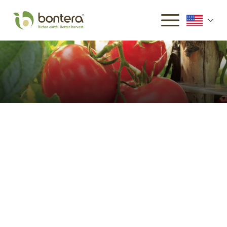
Trial Data​​​​‌ ‍ ​‍​‍‌‍ ‌ ​‍‌‍‍‌‌‍‌ ‌‍‍‌‌‍ ‍​‍​‍​ ‍‍​‍​‍‌ ​ ‌‍​‌‌‍ ‍‌‍‍‌‌ ‌​‌ ‍‌​‍ ‍‌‍‍‌‌‍ ​‍​‍​‍ ​​‍​‍‌‍‍​‌ ​‍‌‍‌‌‌‍‌‍​‍​‍​ ‍‍​‍​‍​‍ ‌ ​ ‌ ‌​‌ ‌‌‌‍‌​‌‍‍‌‌‍ ​‍ ‌‍‍‌‌‍ ‍‌ ‌​‌‍‌‌‌‍ ‍‌ ‌​​‍ ‌‍‌‌‌‍‌​‌‍‍‌‌ ‌​​‍ ‌‍ ‌‌‍ ‌‍‌​‌‍‌‌​ ‌‌ ​​‌ ​‍‌‍‌‌‌ ​ ‌‍‌‌‌‍ ‍‌ ‌​‌‍​‌‌ ‌​‌‍‍‌‌‍ ‌‍ ‍​ ‍ ‌‍‍‌‌‍‌​​ ‌‌ ​​‌‍​‌‌‍‌ ‌‍‌‌​‍ ‍‌ ​ ‌‍​‌​‍ ‍‌ ‌​‌ ​‍‌‍‍‌‌‍​‌‌‍ ​​‍ ‌‌‍‌​‌‍​‌‌ ‌​‌‍​‌​ ‍ ‌ ‌​‌ ‍‌‌ ​​‌‍‌‌​ ‌‌ ​​‌‍​‌‌‍‌ ‌‍‌‌​ ‍ ‌ ​​‌‍​‌‌ ‌​‌‍‍​​ ‌‌‍‍​‌‍‌‌‌ ​‍‌‍ ​‍ ‍‌ ‌​‌‍‍‌‌ ‌​‌‍ ​‌‍‌‌​ ‌‍​‍‌‍​‌‌ ​ ‌‍‌‌‌‌‌‌‌ ​‍‌‍ ​​ ‌​‍‌‌​ ​‍‌​‌‍‌ ​ ‌ ‌​‌ ‌‌‌‍‌​‌‍‍‌‌‍ ​‍‌‍‌‍‍‌‌‍‌​​ ‌‌ ​​‌‍​‌‌‍‌ ‌‍‌‌​‍ ‍‌ ​ ‌‍​‌​‍ ‍‌ ‌​‌ ​‍‌‍‍‌‌‍​‌‌‍ ​​‍ ‌‌‍‌​‌‍​‌‌ ‌​‌‍​‌​‍‌‍‌ ‌​‌ ‍‌‌ ​​‌‍‌‌​ ‌‌ ​​‌‍​‌‌‍‌ ‌‍‌‌​‍‌‍‌ ​​‌‍​‌‌ ‌​‌‍‍​​ ‌‌‍‍​‌‍‌‌‌ ​‍‌‍ ​‍ ‍‌ ‌​‌‍‍‌‌ ‌​‌‍ ​‌‍‌‌​‍‌‍‌ ​​‌‍‌‌‌ ​‍‌ ​ ‌ ​​‌‍‌‌‌‍​ ‌ ‌​‌‍‍‌‌ ‌‍‌‍‌‌​ ‌‌ ​​‌ ‌‌‌‍​‍‌‍ ​‌‍‍‌‌ ​ ‌‍‍​‌‍‌‌‌‍‌​​‍​‍‌ ‌