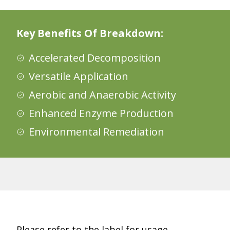
Key Benefits Of
Breakdown​​​​‌ ‍ ​‍​‍‌‍ ‌ ​‍‌‍‍‌‌‍‌ ‌‍‍‌‌‍ ‍​‍​‍​ ‍‍​‍​‍‌ ​ ‌‍​‌‌‍ ‍‌‍‍‌‌ ‌​‌ ‍‌​‍ ‍‌‍‍‌‌‍ ​‍​‍​‍ ​​‍​‍‌‍‍​‌ ​‍‌‍‌‌‌‍‌‍​‍​‍​ ‍‍​‍​‍​‍ ‌ ​ ‌ ‌​‌ ‌‌‌‍‌​‌‍‍‌‌‍ ​‍ ‌‍‍‌‌‍ ‍‌ ‌​‌‍‌‌‌‍ ‍‌ ‌​​‍ ‌‍‌‌‌‍‌​‌‍‍‌‌ ‌​​‍ ‌‍ ‌‌‍ ‌‍‌​‌‍‌‌​ ‌‌ ​​‌ ​‍‌‍‌‌‌ ​ ‌‍‌‌‌‍ ‍‌ ‌​‌‍​‌‌ ‌​‌‍‍‌‌‍ ‌‍ ‍​ ‍ ‌‍‍‌‌‍‌​​ ‌‌ ​​‌ ​‍‌‍ ‌‍‌​‌ ‌‌‌‍​ ‌ ‌​​‍ ‍‌ ​ ‌‍​‌​‍ ‍‌‍​‍‌ ​‍‌‍‌‌‌‍​‌‌‍‍ ‌‍‌​‌‍ ‌ ‌ ‌‍ ‍​ ‍ ‌ ‌​‌ ‍‌‌ ​​‌‍‌‌​ ‌‌ ​​‌ ​‍‌‍ ‌‍‌​‌ ‌‌‌‍​ ‌ ‌​​ ‍ ‌ ​​‌‍​‌‌ ‌​‌‍‍​​ ‌‌ ‌​‌‍‍‌‌ ‌​‌‍ ​‌‍‌‌​ ‌‍​‍‌‍​‌‌ ​ ‌‍‌‌‌‌‌‌‌ ​‍‌‍ ​​ ‌​‍‌‌​ ​‍‌​‌‍‌ ​ ‌ ‌​‌ ‌‌‌‍‌​‌‍‍‌‌‍ ​‍‌‍‌‍‍‌‌‍‌​​ ‌‌ ​​‌ ​‍‌‍ ‌‍‌​‌ ‌‌‌‍​ ‌ ‌​​‍ ‍‌ ​ ‌‍​‌​‍ ‍‌‍​‍‌ ​‍‌‍‌‌‌‍​‌‌‍‍ ‌‍‌​‌‍ ‌ ‌ ‌‍ ‍​‍‌‍‌ ‌​‌ ‍‌‌ ​​‌‍‌‌​ ‌‌ ​​‌ ​‍‌‍ ‌‍‌​‌ ‌‌‌‍​ ‌ ‌​​‍‌‍‌ ​​‌‍​‌‌ ‌​‌‍‍​​ ‌‌ ‌​‌‍‍‌‌ ‌​‌‍ ​‌‍‌‌​‍‌‍‌ ​​‌‍‌‌‌ ​‍‌ ​ ‌ ​​‌‍‌‌‌‍​ ‌ ‌​‌‍‍‌‌ ‌‍‌‍‌‌​ ‌‌ ​​‌ ‌‌‌‍​‍‌‍ ​‌‍‍‌‌ ​ ‌‍‍​‌‍‌‌‌‍‌​​‍​‍‌ ‌
:
Accelerated Decomposition​​​​‌ ‍ ​‍​‍‌‍ ‌ ​‍‌‍‍‌‌‍‌ ‌‍‍‌‌‍ ‍​‍​‍​ ‍‍​‍​‍‌ ​ ‌‍​‌‌‍ ‍‌‍‍‌‌ ‌​‌ ‍‌​‍ ‍‌‍‍‌‌‍ ​‍​‍​‍ ​​‍​‍‌‍‍​‌ ​‍‌‍‌‌‌‍‌‍​‍​‍​ ‍‍​‍​‍​‍ ‌ ​ ‌ ‌​‌ ‌‌‌‍‌​‌‍‍‌‌‍ ​‍ ‌‍‍‌‌‍ ‍‌ ‌​‌‍‌‌‌‍ ‍‌ ‌​​‍ ‌‍‌‌‌‍‌​‌‍‍‌‌ ‌​​‍ ‌‍ ‌‌‍ ‌‍‌​‌‍‌‌​ ‌‌ ​​‌ ​‍‌‍‌‌‌ ​ ‌‍‌‌‌‍ ‍‌ ‌​‌‍​‌‌ ‌​‌‍‍‌‌‍ ‌‍ ‍​ ‍ ‌‍‍‌‌‍‌​​ ‌‌ ​​‌ ​‍‌‍ ‌‍‌​‌ ‌‌‌‍​ ‌ ‌​​‍ ‍‌ ​ ‌‍​‌​‍ ‍‌‍​‍‌ ​‍‌‍‌‌‌‍​‌‌‍‍ ‌‍‌​‌‍ ‌ ‌ ‌‍ ‍​ ‍ ‌ ‌​‌ ‍‌‌ ​​‌‍‌‌​ ‌‌ ​​‌ ​‍‌‍ ‌‍‌​‌ ‌‌‌‍​ ‌ ‌​​ ‍ ‌ ​​‌‍​‌‌ ‌​‌‍‍​​ ‌‌‍‍ ‌‍‌‌‌ ‍‌‌​​‍‌‍‌‌‌‍ ‍‌‍‌‌‌‍‌‍‌‍‍‌‌ ‌​‌ ​ ​‍‌‌​ ‌‌‌​​‍​ ​​​‍‌‌​ ‌‌‌​‌​​ ‌‍​‍‌‍​‌‌ ​ ‌‍‌‌‌‌‌‌‌ ​‍‌‍ ​​ ‌​‍‌‌​ ​‍‌​‌‍‌ ​ ‌ ‌​‌ ‌‌‌‍‌​‌‍‍‌‌‍ ​‍‌‍‌‍‍‌‌‍‌​​ ‌‌ ​​‌ ​‍‌‍ ‌‍‌​‌ ‌‌‌‍​ ‌ ‌​​‍ ‍‌ ​ ‌‍​‌​‍ ‍‌‍​‍‌ ​‍‌‍‌‌‌‍​‌‌‍‍ ‌‍‌​‌‍ ‌ ‌ ‌‍ ‍​‍‌‍‌ ‌​‌ ‍‌‌ ​​‌‍‌‌​ ‌‌ ​​‌ ​‍‌‍ ‌‍‌​‌ ‌‌‌‍​ ‌ ‌​​‍‌‍‌ ​​‌‍​‌‌ ‌​‌‍‍​​ ‌‌‍‍ ‌‍‌‌‌ ‍‌‌​​‍‌‍‌‌‌‍ ‍‌‍‌‌‌‍‌‍‌‍‍‌‌ ‌​‌ ​ ​‍‌‌​ ‌‌‌​​‍​ ​​​‍‌‌​ ‌‌‌​‌​​‍‌‍‌ ​​‌‍‌‌‌ ​‍‌ ​ ‌ ​​‌‍‌‌‌‍​ ‌ ‌​‌‍‍‌‌ ‌‍‌‍‌‌​ ‌‌ ​​‌ ‌‌‌‍​‍‌‍ ​‌‍‍‌‌ ​ ‌‍‍​‌‍‌‌‌‍‌​​‍​‍‌ ‌
Versatile Application​​​​‌ ‍ ​‍​‍‌‍ ‌ ​‍‌‍‍‌‌‍‌ ‌‍‍‌‌‍ ‍​‍​‍​ ‍‍​‍​‍‌ ​ ‌‍​‌‌‍ ‍‌‍‍‌‌ ‌​‌ ‍‌​‍ ‍‌‍‍‌‌‍ ​‍​‍​‍ ​​‍​‍‌‍‍​‌ ​‍‌‍‌‌‌‍‌‍​‍​‍​ ‍‍​‍​‍​‍ ‌ ​ ‌ ‌​‌ ‌‌‌‍‌​‌‍‍‌‌‍ ​‍ ‌‍‍‌‌‍ ‍‌ ‌​‌‍‌‌‌‍ ‍‌ ‌​​‍ ‌‍‌‌‌‍‌​‌‍‍‌‌ ‌​​‍ ‌‍ ‌‌‍ ‌‍‌​‌‍‌‌​ ‌‌ ​​‌ ​‍‌‍‌‌‌ ​ ‌‍‌‌‌‍ ‍‌ ‌​‌‍​‌‌ ‌​‌‍‍‌‌‍ ‌‍ ‍​ ‍ ‌‍‍‌‌‍‌​​ ‌‌ ​​‌ ​‍‌‍ ‌‍‌​‌ ‌‌‌‍​ ‌ ‌​​‍ ‍‌ ​ ‌‍​‌​‍ ‍‌‍​‍‌ ​‍‌‍‌‌‌‍​‌‌‍‍ ‌‍‌​‌‍ ‌ ‌ ‌‍ ‍​ ‍ ‌ ‌​‌ ‍‌‌ ​​‌‍‌‌​ ‌‌ ​​‌ ​‍‌‍ ‌‍‌​‌ ‌‌‌‍​ ‌ ‌​​ ‍ ‌ ​​‌‍​‌‌ ‌​‌‍‍​​ ‌‌‍‍ ‌‍‌‌‌ ‍‌‌​​‍‌‍‌‌‌‍ ‍‌‍‌‌‌‍‌‍‌‍‍‌‌ ‌​‌ ​ ​‍‌‌​ ‌‌‌​​‍​ ​‌​‍‌‌​ ‌‌‌​‌​​ ‌‍​‍‌‍​‌‌ ​ ‌‍‌‌‌‌‌‌‌ ​‍‌‍ ​​ ‌​‍‌‌​ ​‍‌​‌‍‌ ​ ‌ ‌​‌ ‌‌‌‍‌​‌‍‍‌‌‍ ​‍‌‍‌‍‍‌‌‍‌​​ ‌‌ ​​‌ ​‍‌‍ ‌‍‌​‌ ‌‌‌‍​ ‌ ‌​​‍ ‍‌ ​ ‌‍​‌​‍ ‍‌‍​‍‌ ​‍‌‍‌‌‌‍​‌‌‍‍ ‌‍‌​‌‍ ‌ ‌ ‌‍ ‍​‍‌‍‌ ‌​‌ ‍‌‌ ​​‌‍‌‌​ ‌‌ ​​‌ ​‍‌‍ ‌‍‌​‌ ‌‌‌‍​ ‌ ‌​​‍‌‍‌ ​​‌‍​‌‌ ‌​‌‍‍​​ ‌‌‍‍ ‌‍‌‌‌ ‍‌‌​​‍‌‍‌‌‌‍ ‍‌‍‌‌‌‍‌‍‌‍‍‌‌ ‌​‌ ​ ​‍‌‌​ ‌‌‌​​‍​ ​‌​‍‌‌​ ‌‌‌​‌​​‍‌‍‌ ​​‌‍‌‌‌ ​‍‌ ​ ‌ ​​‌‍‌‌‌‍​ ‌ ‌​‌‍‍‌‌ ‌‍‌‍‌‌​ ‌‌ ​​‌ ‌‌‌‍​‍‌‍ ​‌‍‍‌‌ ​ ‌‍‍​‌‍‌‌‌‍‌​​‍​‍‌ ‌
Aerobic and Anaerobic Activity​​​​‌ ‍ ​‍​‍‌‍ ‌ ​‍‌‍‍‌‌‍‌ ‌‍‍‌‌‍ ‍​‍​‍​ ‍‍​‍​‍‌ ​ ‌‍​‌‌‍ ‍‌‍‍‌‌ ‌​‌ ‍‌​‍ ‍‌‍‍‌‌‍ ​‍​‍​‍ ​​‍​‍‌‍‍​‌ ​‍‌‍‌‌‌‍‌‍​‍​‍​ ‍‍​‍​‍​‍ ‌ ​ ‌ ‌​‌ ‌‌‌‍‌​‌‍‍‌‌‍ ​‍ ‌‍‍‌‌‍ ‍‌ ‌​‌‍‌‌‌‍ ‍‌ ‌​​‍ ‌‍‌‌‌‍‌​‌‍‍‌‌ ‌​​‍ ‌‍ ‌‌‍ ‌‍‌​‌‍‌‌​ ‌‌ ​​‌ ​‍‌‍‌‌‌ ​ ‌‍‌‌‌‍ ‍‌ ‌​‌‍​‌‌ ‌​‌‍‍‌‌‍ ‌‍ ‍​ ‍ ‌‍‍‌‌‍‌​​ ‌‌ ​​‌ ​‍‌‍ ‌‍‌​‌ ‌‌‌‍​ ‌ ‌​​‍ ‍‌ ​ ‌‍​‌​‍ ‍‌‍​‍‌ ​‍‌‍‌‌‌‍​‌‌‍‍ ‌‍‌​‌‍ ‌ ‌ ‌‍ ‍​ ‍ ‌ ‌​‌ ‍‌‌ ​​‌‍‌‌​ ‌‌ ​​‌ ​‍‌‍ ‌‍‌​‌ ‌‌‌‍​ ‌ ‌​​ ‍ ‌ ​​‌‍​‌‌ ‌​‌‍‍​​ ‌‌‍‍ ‌‍‌‌‌ ‍‌‌​​‍‌‍‌‌‌‍ ‍‌‍‌‌‌‍‌‍‌‍‍‌‌ ‌​‌ ​ ​‍‌‌​ ‌‌‌​​‍​ ​‍​‍‌‌​ ‌‌‌​‌​​ ‌‍​‍‌‍​‌‌ ​ ‌‍‌‌‌‌‌‌‌ ​‍‌‍ ​​ ‌​‍‌‌​ ​‍‌​‌‍‌ ​ ‌ ‌​‌ ‌‌‌‍‌​‌‍‍‌‌‍ ​‍‌‍‌‍‍‌‌‍‌​​ ‌‌ ​​‌ ​‍‌‍ ‌‍‌​‌ ‌‌‌‍​ ‌ ‌​​‍ ‍‌ ​ ‌‍​‌​‍ ‍‌‍​‍‌ ​‍‌‍‌‌‌‍​‌‌‍‍ ‌‍‌​‌‍ ‌ ‌ ‌‍ ‍​‍‌‍‌ ‌​‌ ‍‌‌ ​​‌‍‌‌​ ‌‌ ​​‌ ​‍‌‍ ‌‍‌​‌ ‌‌‌‍​ ‌ ‌​​‍‌‍‌ ​​‌‍​‌‌ ‌​‌‍‍​​ ‌‌‍‍ ‌‍‌‌‌ ‍‌‌​​‍‌‍‌‌‌‍ ‍‌‍‌‌‌‍‌‍‌‍‍‌‌ ‌​‌ ​ ​‍‌‌​ ‌‌‌​​‍​ ​‍​‍‌‌​ ‌‌‌​‌​​‍‌‍‌ ​​‌‍‌‌‌ ​‍‌ ​ ‌ ​​‌‍‌‌‌‍​ ‌ ‌​‌‍‍‌‌ ‌‍‌‍‌‌​ ‌‌ ​​‌ ‌‌‌‍​‍‌‍ ​‌‍‍‌‌ ​ ‌‍‍​‌‍‌‌‌‍‌​​‍​‍‌ ‌
Enhanced Enzyme Production​​​​‌ ‍ ​‍​‍‌‍ ‌ ​‍‌‍‍‌‌‍‌ ‌‍‍‌‌‍ ‍​‍​‍​ ‍‍​‍​‍‌ ​ ‌‍​‌‌‍ ‍‌‍‍‌‌ ‌​‌ ‍‌​‍ ‍‌‍‍‌‌‍ ​‍​‍​‍ ​​‍​‍‌‍‍​‌ ​‍‌‍‌‌‌‍‌‍​‍​‍​ ‍‍​‍​‍​‍ ‌ ​ ‌ ‌​‌ ‌‌‌‍‌​‌‍‍‌‌‍ ​‍ ‌‍‍‌‌‍ ‍‌ ‌​‌‍‌‌‌‍ ‍‌ ‌​​‍ ‌‍‌‌‌‍‌​‌‍‍‌‌ ‌​​‍ ‌‍ ‌‌‍ ‌‍‌​‌‍‌‌​ ‌‌ ​​‌ ​‍‌‍‌‌‌ ​ ‌‍‌‌‌‍ ‍‌ ‌​‌‍​‌‌ ‌​‌‍‍‌‌‍ ‌‍ ‍​ ‍ ‌‍‍‌‌‍‌​​ ‌‌ ​​‌ ​‍‌‍ ‌‍‌​‌ ‌‌‌‍​ ‌ ‌​​‍ ‍‌ ​ ‌‍​‌​‍ ‍‌‍​‍‌ ​‍‌‍‌‌‌‍​‌‌‍‍ ‌‍‌​‌‍ ‌ ‌ ‌‍ ‍​ ‍ ‌ ‌​‌ ‍‌‌ ​​‌‍‌‌​ ‌‌ ​​‌ ​‍‌‍ ‌‍‌​‌ ‌‌‌‍​ ‌ ‌​​ ‍ ‌ ​​‌‍​‌‌ ‌​‌‍‍​​ ‌‌‍‍ ‌‍‌‌‌ ‍‌‌​​‍‌‍‌‌‌‍ ‍‌‍‌‌‌‍‌‍‌‍‍‌‌ ‌​‌ ​ ​‍‌‌​ ‌‌‌​​‍​ ​ ​‍‌‌​ ‌‌‌​‌​​ ‌‍​‍‌‍​‌‌ ​ ‌‍‌‌‌‌‌‌‌ ​‍‌‍ ​​ ‌​‍‌‌​ ​‍‌​‌‍‌ ​ ‌ ‌​‌ ‌‌‌‍‌​‌‍‍‌‌‍ ​‍‌‍‌‍‍‌‌‍‌​​ ‌‌ ​​‌ ​‍‌‍ ‌‍‌​‌ ‌‌‌‍​ ‌ ‌​​‍ ‍‌ ​ ‌‍​‌​‍ ‍‌‍​‍‌ ​‍‌‍‌‌‌‍​‌‌‍‍ ‌‍‌​‌‍ ‌ ‌ ‌‍ ‍​‍‌‍‌ ‌​‌ ‍‌‌ ​​‌‍‌‌​ ‌‌ ​​‌ ​‍‌‍ ‌‍‌​‌ ‌‌‌‍​ ‌ ‌​​‍‌‍‌ ​​‌‍​‌‌ ‌​‌‍‍​​ ‌‌‍‍ ‌‍‌‌‌ ‍‌‌​​‍‌‍‌‌‌‍ ‍‌‍‌‌‌‍‌‍‌‍‍‌‌ ‌​‌ ​ ​‍‌‌​ ‌‌‌​​‍​ ​ ​‍‌‌​ ‌‌‌​‌​​‍‌‍‌ ​​‌‍‌‌‌ ​‍‌ ​ ‌ ​​‌‍‌‌‌‍​ ‌ ‌​‌‍‍‌‌ ‌‍‌‍‌‌​ ‌‌ ​​‌ ‌‌‌‍​‍‌‍ ​‌‍‍‌‌ ​ ‌‍‍​‌‍‌‌‌‍‌​​‍​‍‌ ‌
Environmental Remediation​​​​‌ ‍ ​‍​‍‌‍ ‌ ​‍‌‍‍‌‌‍‌ ‌‍‍‌‌‍ ‍​‍​‍​ ‍‍​‍​‍‌ ​ ‌‍​‌‌‍ ‍‌‍‍‌‌ ‌​‌ ‍‌​‍ ‍‌‍‍‌‌‍ ​‍​‍​‍ ​​‍​‍‌‍‍​‌ ​‍‌‍‌‌‌‍‌‍​‍​‍​ ‍‍​‍​‍​‍ ‌ ​ ‌ ‌​‌ ‌‌‌‍‌​‌‍‍‌‌‍ ​‍ ‌‍‍‌‌‍ ‍‌ ‌​‌‍‌‌‌‍ ‍‌ ‌​​‍ ‌‍‌‌‌‍‌​‌‍‍‌‌ ‌​​‍ ‌‍ ‌‌‍ ‌‍‌​‌‍‌‌​ ‌‌ ​​‌ ​‍‌‍‌‌‌ ​ ‌‍‌‌‌‍ ‍‌ ‌​‌‍​‌‌ ‌​‌‍‍‌‌‍ ‌‍ ‍​ ‍ ‌‍‍‌‌‍‌​​ ‌‌ ​​‌ ​‍‌‍ ‌‍‌​‌ ‌‌‌‍​ ‌ ‌​​‍ ‍‌ ​ ‌‍​‌​‍ ‍‌‍​‍‌ ​‍‌‍‌‌‌‍​‌‌‍‍ ‌‍‌​‌‍ ‌ ‌ ‌‍ ‍​ ‍ ‌ ‌​‌ ‍‌‌ ​​‌‍‌‌​ ‌‌ ​​‌ ​‍‌‍ ‌‍‌​‌ ‌‌‌‍​ ‌ ‌​​ ‍ ‌ ​​‌‍​‌‌ ‌​‌‍‍​​ ‌‌‍‍ ‌‍‌‌‌ ‍‌‌​​‍‌‍‌‌‌‍ ‍‌‍‌‌‌‍‌‍‌‍‍‌‌ ‌​‌ ​ ​‍‌‌​ ‌‌‌​​‍​ ‌​​‍‌‌​ ‌‌‌​‌​​ ‌‍​‍‌‍​‌‌ ​ ‌‍‌‌‌‌‌‌‌ ​‍‌‍ ​​ ‌​‍‌‌​ ​‍‌​‌‍‌ ​ ‌ ‌​‌ ‌‌‌‍‌​‌‍‍‌‌‍ ​‍‌‍‌‍‍‌‌‍‌​​ ‌‌ ​​‌ ​‍‌‍ ‌‍‌​‌ ‌‌‌‍​ ‌ ‌​​‍ ‍‌ ​ ‌‍​‌​‍ ‍‌‍​‍‌ ​‍‌‍‌‌‌‍​‌‌‍‍ ‌‍‌​‌‍ ‌ ‌ ‌‍ ‍​‍‌‍‌ ‌​‌ ‍‌‌ ​​‌‍‌‌​ ‌‌ ​​‌ ​‍‌‍ ‌‍‌​‌ ‌‌‌‍​ ‌ ‌​​‍‌‍‌ ​​‌‍​‌‌ ‌​‌‍‍​​ ‌‌‍‍ ‌‍‌‌‌ ‍‌‌​​‍‌‍‌‌‌‍ ‍‌‍‌‌‌‍‌‍‌‍‍‌‌ ‌​‌ ​ ​‍‌‌​ ‌‌‌​​‍​ ‌​​‍‌‌​ ‌‌‌​‌​​‍‌‍‌ ​​‌‍‌‌‌ ​‍‌ ​ ‌ ​​‌‍‌‌‌‍​ ‌ ‌​‌‍‍‌‌ ‌‍‌‍‌‌​ ‌‌ ​​‌ ‌‌‌‍​‍‌‍ ​‌‍‍‌‌ ​ ‌‍‍​‌‍‌‌‌‍‌​​‍​‍‌ ‌
Please refer to the label for usage