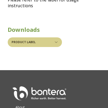
instructions​​​​‌ ‍ ​‍​‍‌‍ ‌ ​‍‌‍‍‌‌‍‌ ‌‍‍‌‌‍ ‍​‍​‍​ ‍‍​‍​‍‌ ​ ‌‍​‌‌‍ ‍‌‍‍‌‌ ‌​‌ ‍‌​‍ ‍‌‍‍‌‌‍ ​‍​‍​‍ ​​‍​‍‌‍‍​‌ ​‍‌‍‌‌‌‍‌‍​‍​‍​ ‍‍​‍​‍​‍ ‌ ​ ‌ ‌​‌ ‌‌‌‍‌​‌‍‍‌‌‍ ​‍ ‌‍‍‌‌‍ ‍‌ ‌​‌‍‌‌‌‍ ‍‌ ‌​​‍ ‌‍‌‌‌‍‌​‌‍‍‌‌ ‌​​‍ ‌‍ ‌‌‍ ‌‍‌​‌‍‌‌​ ‌‌ ​​‌ ​‍‌‍‌‌‌ ​ ‌‍‌‌‌‍ ‍‌ ‌​‌‍​‌‌ ‌​‌‍‍‌‌‍ ‌‍ ‍​ ‍ ‌‍‍‌‌‍‌​​ ‌‌ ​​‌ ​‍‌‍ ‌‍‌​‌ ‌‌‌‍​ ‌ ‌​​‍ ‍‌ ​ ‌‍​‌​‍ ‍‌‍​‍‌ ​‍‌‍‌‌‌‍​‌‌‍‍ ‌‍‌​‌‍ ‌ ‌ ‌‍ ‍​ ‍ ‌ ‌​‌ ‍‌‌ ​​‌‍‌‌​ ‌‌ ​​‌ ​‍‌‍ ‌‍‌​‌ ‌‌‌‍​ ‌ ‌​​ ‍ ‌ ​​‌‍​‌‌ ‌​‌‍‍​​ ‌‌‍‌​‌‍‍‌‌ ​‍‌‍‌‌‌‍​ ‌ ‌​‌‍‍‌‌‍ ‌‍ ‍‌ ​ ​‍‌‌​ ‌‌‌​​‍‌‌ ‌‍‍ ‌‍‌‌‌ ‍‌​‍‌‌​ ​ ‌​‌​​‍‌‌​ ​ ‌​‌​​‍‌‌​ ​‍​ ​‍‌‍‌​​ ​ ‌‍‌‌‌‍​ ​ ​‍‌‍‌‌‌‍‌​‌‍​‍​ ‌‍​ ​‌‌‍​‌​ ‍​​‍‌‌​ ​‍​ ​‍​‍‌‌​ ‌‌‌​‌​​‍ ‍‌‍​ ‌‍‍​‌‍‍‌‌‍ ​‌‍‌​‌ ​‍‌‍‌‌‌‍ ‍​‍‌‌​ ‌‌‌​​‍‌‌ ‌‍‍ ‌‍‌‌‌ ‍‌​‍‌‌​ ​ ‌​‌​​‍‌‌​ ​ ‌​‌​​‍‌‌​ ​‍​ ​‍‌‍‌‍​ ‌‍‌‍‌‍​ ‍‌​ ‌‌​ ‌‍‌‍‌‍​ ‌‍​ ‌​‌‍​‌​ ‌ ​ ‌ ​‍‌‌​ ​‍​ ​‍​‍‌‌​ ‌‌‌​‌​​‍ ‍‌ ‌​‌‍‌‌‌ ‍​‌ ‌​​ ‌‍​‍‌‍​‌‌ ​ ‌‍‌‌‌‌‌‌‌ ​‍‌‍ ​​ ‌​‍‌‌​ ​‍‌​‌‍‌ ​ ‌ ‌​‌ ‌‌‌‍‌​‌‍‍‌‌‍ ​‍‌‍‌‍‍‌‌‍‌​​ ‌‌ ​​‌ ​‍‌‍ ‌‍‌​‌ ‌‌‌‍​ ‌ ‌​​‍ ‍‌ ​ ‌‍​‌​‍ ‍‌‍​‍‌ ​‍‌‍‌‌‌‍​‌‌‍‍ ‌‍‌​‌‍ ‌ ‌ ‌‍ ‍​‍‌‍‌ ‌​‌ ‍‌‌ ​​‌‍‌‌​ ‌‌ ​​‌ ​‍‌‍ ‌‍‌​‌ ‌‌‌‍​ ‌ ‌​​‍‌‍‌ ​​‌‍​‌‌ ‌​‌‍‍​​ ‌‌‍‌​‌‍‍‌‌ ​‍‌‍‌‌‌‍​ ‌ ‌​‌‍‍‌‌‍ ‌‍ ‍‌ ​ ​‍‌‌​ ‌‌‌​​‍‌‌ ‌‍‍ ‌‍‌‌‌ ‍‌​‍‌‌​ ​ ‌​‌​​‍‌‌​ ​ ‌​‌​​‍‌‌​ ​‍​ ​‍‌‍‌​​ ​ ‌‍‌‌‌‍​ ​ ​‍‌‍‌‌‌‍‌​‌‍​‍​ ‌‍​ ​‌‌‍​‌​ ‍​​‍‌‌​ ​‍​ ​‍​‍‌‌​ ‌‌‌​‌​​‍ ‍‌‍​ ‌‍‍​‌‍‍‌‌‍ ​‌‍‌​‌ ​‍‌‍‌‌‌‍ ‍​‍‌‌​ ‌‌‌​​‍‌‌ ‌‍‍ ‌‍‌‌‌ ‍‌​‍‌‌​ ​ ‌​‌​​‍‌‌​ ​ ‌​‌​​‍‌‌​ ​‍​ ​‍‌‍‌‍​ ‌‍‌‍‌‍​ ‍‌​ ‌‌​ ‌‍‌‍‌‍​ ‌‍​ ‌​‌‍​‌​ ‌ ​ ‌ ​‍‌‌​ ​‍​ ​‍​‍‌‌​ ‌‌‌​‌​​‍ ‍‌ ‌​‌‍‌‌‌ ‍​‌ ‌​​‍‌‍‌ ​​‌‍‌‌‌ ​‍‌ ​ ‌ ​​‌‍‌‌‌‍​ ‌ ‌​‌‍‍‌‌ ‌‍‌‍‌‌​ ‌‌ ​​‌ ‌‌‌‍​‍‌‍ ​‌‍‍‌‌ ​ ‌‍‍​‌‍‌‌‌‍‌​​‍​‍‌ ‌
Downloads
PRODUCT LABEL
About