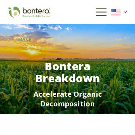
BACK
Bontera
Breakdown​​​​‌ ‍ ​‍​‍‌‍ ‌ ​‍‌‍‍‌‌‍‌ ‌‍‍‌‌‍ ‍​‍​‍​ ‍‍​‍​‍‌ ​ ‌‍​‌‌‍ ‍‌‍‍‌‌ ‌​‌ ‍‌​‍ ‍‌‍‍‌‌‍ ​‍​‍​‍ ​​‍​‍‌‍‍​‌ ​‍‌‍‌‌‌‍‌‍​‍​‍​ ‍‍​‍​‍​‍ ‌ ​ ‌ ‌​‌ ‌‌‌‍‌​‌‍‍‌‌‍ ​‍ ‌‍‍‌‌‍ ‍‌ ‌​‌‍‌‌‌‍ ‍‌ ‌​​‍ ‌‍‌‌‌‍‌​‌‍‍‌‌ ‌​​‍ ‌‍ ‌‌‍ ‌‍‌​‌‍‌‌​ ‌‌ ​​‌ ​‍‌‍‌‌‌ ​ ‌‍‌‌‌‍ ‍‌ ‌​‌‍​‌‌ ‌​‌‍‍‌‌‍ ‌‍ ‍​ ‍ ‌‍‍‌‌‍‌​​ ‌‌ ​​‌ ​‍‌‍ ‌‍‌​‌ ‌‌‌‍​ ‌ ‌​​‍ ‍‌ ​ ‌‍​‌​‍ ‍‌‍​‍‌ ​‍‌‍‌‌‌‍​‌‌‍‍ ‌‍‌​‌‍ ‌ ‌ ‌‍ ‍​ ‍ ‌ ‌​‌ ‍‌‌ ​​‌‍‌‌​ ‌‌ ​​‌ ​‍‌‍ ‌‍‌​‌ ‌‌‌‍​ ‌ ‌​​ ‍ ‌ ​​‌‍​‌‌ ‌​‌‍‍​​ ‌‌ ‌​‌‍‍‌‌ ‌​‌‍ ​‌‍‌‌​ ‌‍​‍‌‍​‌‌ ​ ‌‍‌‌‌‌‌‌‌ ​‍‌‍ ​​ ‌​‍‌‌​ ​‍‌​‌‍‌ ​ ‌ ‌​‌ ‌‌‌‍‌​‌‍‍‌‌‍ ​‍‌‍‌‍‍‌‌‍‌​​ ‌‌ ​​‌ ​‍‌‍ ‌‍‌​‌ ‌‌‌‍​ ‌ ‌​​‍ ‍‌ ​ ‌‍​‌​‍ ‍‌‍​‍‌ ​‍‌‍‌‌‌‍​‌‌‍‍ ‌‍‌​‌‍ ‌ ‌ ‌‍ ‍​‍‌‍‌ ‌​‌ ‍‌‌ ​​‌‍‌‌​ ‌‌ ​​‌ ​‍‌‍ ‌‍‌​‌ ‌‌‌‍​ ‌ ‌​​‍‌‍‌ ​​‌‍​‌‌ ‌​‌‍‍​​ ‌‌ ‌​‌‍‍‌‌ ‌​‌‍ ​‌‍‌‌​‍‌‍‌ ​​‌‍‌‌‌ ​‍‌ ​ ‌ ​​‌‍‌‌‌‍​ ‌ ‌​‌‍‍‌‌ ‌‍‌‍‌‌​ ‌‌ ​​‌ ‌‌‌‍​‍‌‍ ​‌‍‍‌‌ ​ ‌‍‍​‌‍‌‌‌‍‌​​‍​‍‌ ‌
Accelerate Organic
Decomposition​​​​‌ ‍ ​‍​‍‌‍ ‌ ​‍‌‍‍‌‌‍‌ ‌‍‍‌‌‍ ‍​‍​‍​ ‍‍​‍​‍‌ ​ ‌‍​‌‌‍ ‍‌‍‍‌‌ ‌​‌ ‍‌​‍ ‍‌‍‍‌‌‍ ​‍​‍​‍ ​​‍​‍‌‍‍​‌ ​‍‌‍‌‌‌‍‌‍​‍​‍​ ‍‍​‍​‍​‍ ‌ ​ ‌ ‌​‌ ‌‌‌‍‌​‌‍‍‌‌‍ ​‍ ‌‍‍‌‌‍ ‍‌ ‌​‌‍‌‌‌‍ ‍‌ ‌​​‍ ‌‍‌‌‌‍‌​‌‍‍‌‌ ‌​​‍ ‌‍ ‌‌‍ ‌‍‌​‌‍‌‌​ ‌‌ ​​‌ ​‍‌‍‌‌‌ ​ ‌‍‌‌‌‍ ‍‌ ‌​‌‍​‌‌ ‌​‌‍‍‌‌‍ ‌‍ ‍​ ‍ ‌‍‍‌‌‍‌​​ ‌‌ ​​‌ ​‍‌‍ ‌‍‌​‌ ‌‌‌‍​ ‌ ‌​​‍ ‍‌ ​ ‌‍​‌​‍ ‍‌‍​‍‌ ​‍‌‍‌‌‌‍​‌‌‍‍ ‌‍‌​‌‍ ‌ ‌ ‌‍ ‍​ ‍ ‌ ‌​‌ ‍‌‌ ​​‌‍‌‌​ ‌‌ ​​‌ ​‍‌‍ ‌‍‌​‌ ‌‌‌‍​ ‌ ‌​​ ‍ ‌ ​​‌‍​‌‌ ‌​‌‍‍​​ ‌‌ ​ ‌ ‌‌‌‍​‍‌ ‌​‌‍‍‌‌ ‌​‌‍ ​‌‍‌‌​ ‌‍​‍‌‍​‌‌ ​ ‌‍‌‌‌‌‌‌‌ ​‍‌‍ ​​ ‌​‍‌‌​ ​‍‌​‌‍‌ ​ ‌ ‌​‌ ‌‌‌‍‌​‌‍‍‌‌‍ ​‍‌‍‌‍‍‌‌‍‌​​ ‌‌ ​​‌ ​‍‌‍ ‌‍‌​‌ ‌‌‌‍​ ‌ ‌​​‍ ‍‌ ​ ‌‍​‌​‍ ‍‌‍​‍‌ ​‍‌‍‌‌‌‍​‌‌‍‍ ‌‍‌​‌‍ ‌ ‌ ‌‍ ‍​‍‌‍‌ ‌​‌ ‍‌‌ ​​‌‍‌‌​ ‌‌ ​​‌ ​‍‌‍ ‌‍‌​‌ ‌‌‌‍​ ‌ ‌​​‍‌‍‌ ​​‌‍​‌‌ ‌​‌‍‍​​ ‌‌ ​ ‌ ‌‌‌‍​‍‌ ‌​‌‍‍‌‌ ‌​‌‍ ​‌‍‌‌​‍‌‍‌ ​​‌‍‌‌‌ ​‍‌ ​ ‌ ​​‌‍‌‌‌‍​ ‌ ‌​‌‍‍‌‌ ‌‍‌‍‌‌​ ‌‌ ​​‌ ‌‌‌‍​‍‌‍ ​‌‍‍‌‌ ​ ‌‍‍​‌‍‌‌‌‍‌​​‍​‍‌ ‌