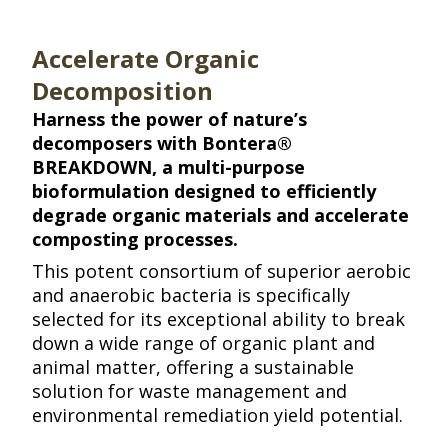
Accelerate Organic
Decomposition​​​​‌ ‍ ​‍​‍‌‍ ‌ ​‍‌‍‍‌‌‍‌ ‌‍‍‌‌‍ ‍​‍​‍​ ‍‍​‍​‍‌ ​ ‌‍​‌‌‍ ‍‌‍‍‌‌ ‌​‌ ‍‌​‍ ‍‌‍‍‌‌‍ ​‍​‍​‍ ​​‍​‍‌‍‍​‌ ​‍‌‍‌‌‌‍‌‍​‍​‍​ ‍‍​‍​‍​‍ ‌ ​ ‌ ‌​‌ ‌‌‌‍‌​‌‍‍‌‌‍ ​‍ ‌‍‍‌‌‍ ‍‌ ‌​‌‍‌‌‌‍ ‍‌ ‌​​‍ ‌‍‌‌‌‍‌​‌‍‍‌‌ ‌​​‍ ‌‍ ‌‌‍ ‌‍‌​‌‍‌‌​ ‌‌ ​​‌ ​‍‌‍‌‌‌ ​ ‌‍‌‌‌‍ ‍‌ ‌​‌‍​‌‌ ‌​‌‍‍‌‌‍ ‌‍ ‍​ ‍ ‌‍‍‌‌‍‌​​ ‌‌ ​​‌ ​‍‌‍ ‌‍‌​‌ ‌‌‌‍​ ‌ ‌​​‍ ‍‌ ​ ‌‍​‌​‍ ‍‌‍​‍‌ ​‍‌‍‌‌‌‍​‌‌‍‍ ‌‍‌​‌‍ ‌ ‌ ‌‍ ‍​ ‍ ‌ ‌​‌ ‍‌‌ ​​‌‍‌‌​ ‌‌ ​​‌ ​‍‌‍ ‌‍‌​‌ ‌‌‌‍​ ‌ ‌​​ ‍ ‌ ​​‌‍​‌‌ ‌​‌‍‍​​ ‌‌‍‌​‌‍‌‌‌ ​ ‌‍​ ‌ ​‍‌‍‍‌‌ ​​‌ ‌​‌‍‍‌‌‍ ‌‍ ‍​‍‌‌​ ‌‌‌​​‍‌‌ ‌‍‍ ‌‍‌‌‌ ‍‌​‍‌‌​ ​ ‌​‌​​‍‌‌​ ​ ‌​‌​​‍‌‌​ ​‍​ ​‍​ ‌​​ ‌ ‌‍​ ​ ‌‌​ ‍‌​ ‍​‌‍‌​​ ​ ‌‍‌‍​ ‌‌​ ​​‌‍‌​​‍‌‌​ ​‍​ ​‍​‍‌‌​ ‌‌‌​‌​​‍ ‍‌‍​ ‌‍‍​‌‍‍‌‌‍ ​‌‍‌​‌ ​‍‌‍‌‌‌‍ ‍​‍‌‌​ ‌‌‌​​‍‌‌ ‌‍‍ ‌‍‌‌‌ ‍‌​‍‌‌​ ​ ‌​‌​​‍‌‌​ ​ ‌​‌​​‍‌‌​ ​‍​ ​‍​ ‌‌​ ​‍​ ‌ ‌‍​‌​ ‌‍​ ​ ​ ​‌‌‍​‍‌‍​‍​ ‍‌​ ‍‌​ ‍‌​ ​​​‍‌‌​ ​‍​ ​‍​‍‌‌​ ‌‌‌​‌​​‍ ‍‌ ‌​‌‍‌‌‌ ‍​‌ ‌​​ ‌‍​‍‌‍​‌‌ ​ ‌‍‌‌‌‌‌‌‌ ​‍‌‍ ​​ ‌​‍‌‌​ ​‍‌​‌‍‌ ​ ‌ ‌​‌ ‌‌‌‍‌​‌‍‍‌‌‍ ​‍‌‍‌‍‍‌‌‍‌​​ ‌‌ ​​‌ ​‍‌‍ ‌‍‌​‌ ‌‌‌‍​ ‌ ‌​​‍ ‍‌ ​ ‌‍​‌​‍ ‍‌‍​‍‌ ​‍‌‍‌‌‌‍​‌‌‍‍ ‌‍‌​‌‍ ‌ ‌ ‌‍ ‍​‍‌‍‌ ‌​‌ ‍‌‌ ​​‌‍‌‌​ ‌‌ ​​‌ ​‍‌‍ ‌‍‌​‌ ‌‌‌‍​ ‌ ‌​​‍‌‍‌ ​​‌‍​‌‌ ‌​‌‍‍​​ ‌‌‍‌​‌‍‌‌‌ ​ ‌‍​ ‌ ​‍‌‍‍‌‌ ​​‌ ‌​‌‍‍‌‌‍ ‌‍ ‍​‍‌‌​ ‌‌‌​​‍‌‌ ‌‍‍ ‌‍‌‌‌ ‍‌​‍‌‌​ ​ ‌​‌​​‍‌‌​ ​ ‌​‌​​‍‌‌​ ​‍​ ​‍​ ‌​​ ‌ ‌‍​ ​ ‌‌​ ‍‌​ ‍​‌‍‌​​ ​ ‌‍‌‍​ ‌‌​ ​​‌‍‌​​‍‌‌​ ​‍​ ​‍​‍‌‌​ ‌‌‌​‌​​‍ ‍‌‍​ ‌‍‍​‌‍‍‌‌‍ ​‌‍‌​‌ ​‍‌‍‌‌‌‍ ‍​‍‌‌​ ‌‌‌​​‍‌‌ ‌‍‍ ‌‍‌‌‌ ‍‌​‍‌‌​ ​ ‌​‌​​‍‌‌​ ​ ‌​‌​​‍‌‌​ ​‍​ ​‍​ ‌‌​ ​‍​ ‌ ‌‍​‌​ ‌‍​ ​ ​ ​‌‌‍​‍‌‍​‍​ ‍‌​ ‍‌​ ‍‌​ ​​​‍‌‌​ ​‍​ ​‍​‍‌‌​ ‌‌‌​‌​​‍ ‍‌ ‌​‌‍‌‌‌ ‍​‌ ‌​​‍‌‍‌ ​​‌‍‌‌‌ ​‍‌ ​ ‌ ​​‌‍‌‌‌‍​ ‌ ‌​‌‍‍‌‌ ‌‍‌‍‌‌​ ‌‌ ​​‌ ‌‌‌‍​‍‌‍ ​‌‍‍‌‌ ​ ‌‍‍​‌‍‌‌‌‍‌​​‍​‍‌ ‌
Harness the power of nature’s
decomposers with Bontera®
BREAKDOWN, a multi-purpose
bioformulation designed to efficiently
degrade organic materials and accelerate
composting processes.​​​​‌ ‍ ​‍​‍‌‍ ‌ ​‍‌‍‍‌‌‍‌ ‌‍‍‌‌‍ ‍​‍​‍​ ‍‍​‍​‍‌ ​ ‌‍​‌‌‍ ‍‌‍‍‌‌ ‌​‌ ‍‌​‍ ‍‌‍‍‌‌‍ ​‍​‍​‍ ​​‍​‍‌‍‍​‌ ​‍‌‍‌‌‌‍‌‍​‍​‍​ ‍‍​‍​‍​‍ ‌ ​ ‌ ‌​‌ ‌‌‌‍‌​‌‍‍‌‌‍ ​‍ ‌‍‍‌‌‍ ‍‌ ‌​‌‍‌‌‌‍ ‍‌ ‌​​‍ ‌‍‌‌‌‍‌​‌‍‍‌‌ ‌​​‍ ‌‍ ‌‌‍ ‌‍‌​‌‍‌‌​ ‌‌ ​​‌ ​‍‌‍‌‌‌ ​ ‌‍‌‌‌‍ ‍‌ ‌​‌‍​‌‌ ‌​‌‍‍‌‌‍ ‌‍ ‍​ ‍ ‌‍‍‌‌‍‌​​ ‌‌ ​​‌ ​‍‌‍ ‌‍‌​‌ ‌‌‌‍​ ‌ ‌​​‍ ‍‌ ​ ‌‍​‌​‍ ‍‌‍​‍‌ ​‍‌‍‌‌‌‍​‌‌‍‍ ‌‍‌​‌‍ ‌ ‌ ‌‍ ‍​ ‍ ‌ ‌​‌ ‍‌‌ ​​‌‍‌‌​ ‌‌ ​​‌ ​‍‌‍ ‌‍‌​‌ ‌‌‌‍​ ‌ ‌​​ ‍ ‌ ​​‌‍​‌‌ ‌​‌‍‍​​ ‌‌‍‌​‌‍‌‌‌ ​ ‌‍​ ‌ ​‍‌‍‍‌‌ ​​‌ ‌​‌‍‍‌‌‍ ‌‍ ‍​‍‌‌​ ‌‌‌​​‍‌‌ ‌‍‍ ‌‍‌‌‌ ‍‌​‍‌‌​ ​ ‌​‌​​‍‌‌​ ​ ‌​‌​​‍‌‌​ ​‍​ ​‍​ ‍​​ ‌‍​ ​‌​ ​‌‌‍​‍​ ‍‌​ ​​​ ‍‌‌‍​‍​ ‌​‌‍​‍‌‍​‍​‍‌‌​ ​‍​ ​‍​‍‌‌​ ‌‌‌​‌​​‍ ‍‌‍​ ‌‍‍​‌‍‍‌‌‍ ​‌‍‌​‌ ​‍‌‍‌‌‌‍ ‍​‍‌‌​ ‌‌‌​​‍‌‌ ‌‍‍ ‌‍‌‌‌ ‍‌​‍‌‌​ ​ ‌​‌​​‍‌‌​ ​ ‌​‌​​‍‌‌​ ​‍​ ​‍‌‍‌​‌‍​ ‌‍‌​​ ‌‌‌‍​‌​ ​​​ ‌‌​ ​‍​ ‌​​ ​‌​ ‌‍​ ‌​​ ​​​‍‌‌​ ​‍​ ​‍​‍‌‌​ ‌‌‌​‌​​‍ ‍‌ ‌​‌‍‌‌‌ ‍​‌ ‌​​ ‌‍​‍‌‍​‌‌ ​ ‌‍‌‌‌‌‌‌‌ ​‍‌‍ ​​ ‌​‍‌‌​ ​‍‌​‌‍‌ ​ ‌ ‌​‌ ‌‌‌‍‌​‌‍‍‌‌‍ ​‍‌‍‌‍‍‌‌‍‌​​ ‌‌ ​​‌ ​‍‌‍ ‌‍‌​‌ ‌‌‌‍​ ‌ ‌​​‍ ‍‌ ​ ‌‍​‌​‍ ‍‌‍​‍‌ ​‍‌‍‌‌‌‍​‌‌‍‍ ‌‍‌​‌‍ ‌ ‌ ‌‍ ‍​‍‌‍‌ ‌​‌ ‍‌‌ ​​‌‍‌‌​ ‌‌ ​​‌ ​‍‌‍ ‌‍‌​‌ ‌‌‌‍​ ‌ ‌​​‍‌‍‌ ​​‌‍​‌‌ ‌​‌‍‍​​ ‌‌‍‌​‌‍‌‌‌ ​ ‌‍​ ‌ ​‍‌‍‍‌‌ ​​‌ ‌​‌‍‍‌‌‍ ‌‍ ‍​‍‌‌​ ‌‌‌​​‍‌‌ ‌‍‍ ‌‍‌‌‌ ‍‌​‍‌‌​ ​ ‌​‌​​‍‌‌​ ​ ‌​‌​​‍‌‌​ ​‍​ ​‍​ ‍​​ ‌‍​ ​‌​ ​‌‌‍​‍​ ‍‌​ ​​​ ‍‌‌‍​‍​ ‌​‌‍​‍‌‍​‍​‍‌‌​ ​‍​ ​‍​‍‌‌​ ‌‌‌​‌​​‍ ‍‌‍​ ‌‍‍​‌‍‍‌‌‍ ​‌‍‌​‌ ​‍‌‍‌‌‌‍ ‍​‍‌‌​ ‌‌‌​​‍‌‌ ‌‍‍ ‌‍‌‌‌ ‍‌​‍‌‌​ ​ ‌​‌​​‍‌‌​ ​ ‌​‌​​‍‌‌​ ​‍​ ​‍‌‍‌​‌‍​ ‌‍‌​​ ‌‌‌‍​‌​ ​​​ ‌‌​ ​‍​ ‌​​ ​‌​ ‌‍​ ‌​​ ​​​‍‌‌​ ​‍​ ​‍​‍‌‌​ ‌‌‌​‌​​‍ ‍‌ ‌​‌‍‌‌‌ ‍​‌ ‌​​‍‌‍‌ ​​‌‍‌‌‌ ​‍‌ ​ ‌ ​​‌‍‌‌‌‍​ ‌ ‌​‌‍‍‌‌ ‌‍‌‍‌‌​ ‌‌ ​​‌ ‌‌‌‍​‍‌‍ ​‌‍‍‌‌ ​ ‌‍‍​‌‍‌‌‌‍‌​​‍​‍‌ ‌
This potent consortium of superior aerobic
and anaerobic bacteria is specifically
selected for its exceptional ability to break
down a wide range of organic plant and
animal matter, offering a sustainable
solution for waste management and
environmental remediation yield potential.​​​​‌ ‍ ​‍​‍‌‍ ‌ ​‍‌‍‍‌‌‍‌ ‌‍‍‌‌‍ ‍​‍​‍​ ‍‍​‍​‍‌ ​ ‌‍​‌‌‍ ‍‌‍‍‌‌ ‌​‌ ‍‌​‍ ‍‌‍‍‌‌‍ ​‍​‍​‍ ​​‍​‍‌‍‍​‌ ​‍‌‍‌‌‌‍‌‍​‍​‍​ ‍‍​‍​‍​‍ ‌ ​ ‌ ‌​‌ ‌‌‌‍‌​‌‍‍‌‌‍ ​‍ ‌‍‍‌‌‍ ‍‌ ‌​‌‍‌‌‌‍ ‍‌ ‌​​‍ ‌‍‌‌‌‍‌​‌‍‍‌‌ ‌​​‍ ‌‍ ‌‌‍ ‌‍‌​‌‍‌‌​ ‌‌ ​​‌ ​‍‌‍‌‌‌ ​ ‌‍‌‌‌‍ ‍‌ ‌​‌‍​‌‌ ‌​‌‍‍‌‌‍ ‌‍ ‍​ ‍ ‌‍‍‌‌‍‌​​ ‌‌ ​​‌ ​‍‌‍ ‌‍‌​‌ ‌‌‌‍​ ‌ ‌​​‍ ‍‌ ​ ‌‍​‌​‍ ‍‌‍​‍‌ ​‍‌‍‌‌‌‍​‌‌‍‍ ‌‍‌​‌‍ ‌ ‌ ‌‍ ‍​ ‍ ‌ ‌​‌ ‍‌‌ ​​‌‍‌‌​ ‌‌ ​​‌ ​‍‌‍ ‌‍‌​‌ ‌‌‌‍​ ‌ ‌​​ ‍ ‌ ​​‌‍​‌‌ ‌​‌‍‍​​ ‌‌‍‌​‌‍‌‌‌ ​ ‌‍​ ‌ ​‍‌‍‍‌‌ ​​‌ ‌​‌‍‍‌‌‍ ‌‍ ‍​‍‌‌​ ‌‌‌​​‍‌‌ ‌‍‍ ‌‍‌‌‌ ‍‌​‍‌‌​ ​ ‌​‌​​‍‌‌​ ​ ‌​‌​​‍‌‌​ ​‍​ ​‍‌‍‌‌‌‍​‌​ ​‍​ ​​​ ​ ​ ‌ ​ ‍​‌‍‌‌‌‍‌‍‌‍​‌‌‍‌​​ ​‌​‍‌‌​ ​‍​ ​‍​‍‌‌​ ‌‌‌​‌​​‍ ‍‌‍​ ‌‍‍​‌‍‍‌‌‍ ​‌‍‌​‌ ​‍‌‍‌‌‌‍ ‍​‍‌‌​ ‌‌‌​​‍‌‌ ‌‍‍ ‌‍‌‌‌ ‍‌​‍‌‌​ ​ ‌​‌​​‍‌‌​ ​ ‌​‌​​‍‌‌​ ​‍​ ​‍​ ‌‌‌‍‌‌​ ​​​ ‌‌‌‍​‍‌‍‌​​ ​‌​ ​ ​ ‌‌​ ​‍​ ​‍​ ‌‌​ ​​​‍‌‌​ ​‍​ ​‍​‍‌‌​ ‌‌‌​‌​​‍ ‍‌ ‌​‌‍‌‌‌ ‍​‌ ‌​​ ‌‍​‍‌‍​‌‌ ​ ‌‍‌‌‌‌‌‌‌ ​‍‌‍ ​​ ‌​‍‌‌​ ​‍‌​‌‍‌ ​ ‌ ‌​‌ ‌‌‌‍‌​‌‍‍‌‌‍ ​‍‌‍‌‍‍‌‌‍‌​​ ‌‌ ​​‌ ​‍‌‍ ‌‍‌​‌ ‌‌‌‍​ ‌ ‌​​‍ ‍‌ ​ ‌‍​‌​‍ ‍‌‍​‍‌ ​‍‌‍‌‌‌‍​‌‌‍‍ ‌‍‌​‌‍ ‌ ‌ ‌‍ ‍​‍‌‍‌ ‌​‌ ‍‌‌ ​​‌‍‌‌​ ‌‌ ​​‌ ​‍‌‍ ‌‍‌​‌ ‌‌‌‍​ ‌ ‌​​‍‌‍‌ ​​‌‍​‌‌ ‌​‌‍‍​​ ‌‌‍‌​‌‍‌‌‌ ​ ‌‍​ ‌ ​‍‌‍‍‌‌ ​​‌ ‌​‌‍‍‌‌‍ ‌‍ ‍​‍‌‌​ ‌‌‌​​‍‌‌ ‌‍‍ ‌‍‌‌‌ ‍‌​‍‌‌​ ​ ‌​‌​​‍‌‌​ ​ ‌​‌​​‍‌‌​ ​‍​ ​‍‌‍‌‌‌‍​‌​ ​‍​ ​​​ ​ ​ ‌ ​ ‍​‌‍‌‌‌‍‌‍‌‍​‌‌‍‌​​ ​‌​‍‌‌​ ​‍​ ​‍​‍‌‌​ ‌‌‌​‌​​‍ ‍‌‍​ ‌‍‍​‌‍‍‌‌‍ ​‌‍‌​‌ ​‍‌‍‌‌‌‍ ‍​‍‌‌​ ‌‌‌​​‍‌‌ ‌‍‍ ‌‍‌‌‌ ‍‌​‍‌‌​ ​ ‌​‌​​‍‌‌​ ​ ‌​‌​​‍‌‌​ ​‍​ ​‍​ ‌‌‌‍‌‌​ ​​​ ‌‌‌‍​‍‌‍‌​​ ​‌​ ​ ​ ‌‌​ ​‍​ ​‍​ ‌‌​ ​​​‍‌‌​ ​‍​ ​‍​‍‌‌​ ‌‌‌​‌​​‍ ‍‌ ‌​‌‍‌‌‌ ‍​‌ ‌​​‍‌‍‌ ​​‌‍‌‌‌ ​‍‌ ​ ‌ ​​‌‍‌‌‌‍​ ‌ ‌​‌‍‍‌‌ ‌‍‌‍‌‌​ ‌‌ ​​‌ ‌‌‌‍​‍‌‍ ​‌‍‍‌‌ ​ ‌‍‍​‌‍‌‌‌‍‌​​‍​‍‌ ‌