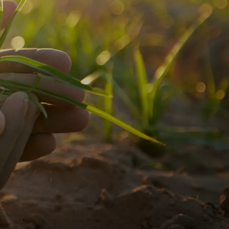
IN: BONTERA™
n ever-growing global population, the need
eeding the planet, it also accounts for 10-
zers alone contribute more than 2% of global