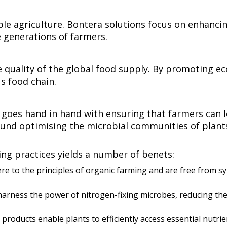
le agriculture. Bontera solutions focus on enhancing 
‍‍​‌‍‌‌​‍ ‌‌‍‌‍‌‍ ‌‍ ‌‍‌​‌‍​ ‌‍‍​‌‍​‌‌‍‍‌‌‍ ‍​‍ ‌‌‍​‍‌‍ ‌‍ ‍‌ ‌​‌‍‌‌‌ ​‍‌‍​‌​‍ ‌‌ ‌​‌‍ ‌​‍ ‌‌‍ ​‌‍‌‌‌‍​‌‌‍‌​‌ ​ ​‍ ‌‌ ‌​‌‍‍​‌‍‌‌​‍ ‌‌‍​ ‌‍‍​‌‍​‌‌ ​‍‌‍‌ ‌‍‌‌​‍‌‍‌ ‌​‌ ‍‌‌ ​​‌‍‌‌​ ‌‌ ​​‌‍ ‌ ​ ‌ ‌​​‍‌‍‌ ​​‌‍​‌‌ ‌​‌‍‍​​ ‌‌‍​‍‌‍ ‌‍‌​‌ ‍‌​‍‌‌​ ‌‌‌​​‍‌‌ ‌‍‍ ‌‍‌‌‌ ‍‌​‍‌‌​ ​ ‌​‌​​‍‌‌​ ​ ‌​‌​​‍‌‌​ ​‍​ ​‍‌‍‌​​ ​‍​ ‍‌​ ​​​ ‌ ​ ‌​​ ‍‌‌‍​‌​ ‌‌‌‍​‍‌‍‌‍​ ​ ​‍‌‌​ ​‍​ ​‍​‍‌‌​ ‌‌‌​‌​​‍ ‍‌‍​ ‌‍‍​‌‍‍‌‌‍ ​‌‍‌​‌ ​‍‌‍‌‌‌‍ ‍​‍‌‌​ ‌‌‌​​‍‌‌ ‌‍‍ ‌‍‌‌‌ ‍‌​‍‌‌​ ​ ‌​‌​​‍‌‌​ ​ ‌​‌​​‍‌‌​ ​‍​ ​‍​ ‍​‌‍‌‍‌‍​ ‌‍​‍​ ​‌​ ​ ‌‍‌‍​ ‌ ‌‍​ ​ ‌​​ ‌‌​ ​​​ ​​​‍‌‌​ ​‍​ ​‍​‍‌‌​ ‌‌‌​‌​​‍ ‍‌ ‌​‌‍‌‌‌ ‍​‌ ‌​​‍‌‍‌ ​​‌‍‌‌‌ ​‍‌ ​ ‌ ​​‌‍‌‌‌‍​ ‌ ‌​‌‍‍‌‌ ‌‍‌‍‌‌​ ‌‌ ​​‌ ‌‌‌‍​‍‌‍ ​‌‍‍‌‌ ​ ‌‍‍​‌‍‌‌‌‍‌​​‍​‍‌ ‌
quality of the global food supply. By promoting eco
‌ ‌‍‍ ‌‍‌‌‌ ‍‌​‍‌‌​ ​ ‌​‌​​‍‌‌​ ​ ‌​‌​​‍‌‌​ ​‍​ ​‍‌‍​‍‌‍​ ​ ‍​‌‍​ ​ ‍​‌‍​‍‌‍​‍​ ​‌​ ​‌​ ​ ​ ​‌​ ‍‌​‍‌‌​ ​‍​ ​‍​‍‌‌​ ‌‌‌​‌​​‍ ‍‌‍​ ‌‍‍​‌‍‍‌‌‍ ​‌‍‌​‌ ​‍‌‍‌‌‌‍ ‍​‍‌‌​ ‌‌‌​​‍‌‌ ‌‍‍ ‌‍‌‌‌ ‍‌​‍‌‌​ ​ ‌​‌​​‍‌‌​ ​ ‌​‌​​‍‌‌​ ​‍​ ​‍​ ​‍​ ‌​‌‍​ ​ ​​​ ​‍​ ‌‌​ ‍‌​ ​​​ ​ ​ ​‌‌‍​‍​ ​​​ ​​​‍‌‌​ ​‍​ ​‍​‍‌‌​ ‌‌‌​‌​​‍ ‍‌ ‌​‌‍‌‌‌ ‍​‌ ‌​​‍‌‍‌ ​​‌‍‌‌‌ ​‍‌ ​ ‌ ​​‌‍‌‌‌‍​ ‌ ‌​‌‍‍‌‌ ‌‍‌‍‌‌​ ‌‌ ​​‌ ‌‌‌‍​‍‌‍ ​‌‍‍‌‌ ​ ‌‍‍​‌‍‌‌‌‍‌​​‍​‍‌ ‌
goes hand in hand with ensuring that farmers can lea
ound optimising the microbial communities of plan
‌​ ​‍​ ​‍​‍‌‌​ ‌‌‌​‌​​‍ ‍‌ ‌​‌‍‌‌‌ ‍​‌ ‌​​ ‌‍​‍‌‍​‌‌ ​ ‌‍‌‌‌‌‌‌‌ ​‍‌‍ ​​ ‌​‍‌‌​ ​‍‌​‌‍‌ ​ ‌ ‌​‌ ‌‌‌‍‌​‌‍‍‌‌‍ ​‍‌‍‌‍‍‌‌‍‌​​ ‌‌ ​​‌‍ ‌ ​ ‌ ‌​​‍ ‍‌ ​ ‌‍​‌​‍ ‍‌‍‌‍‌ ‌‌‌ ‌​‌ ‌‌‌ ​‍‌‍‌‌​‍ ‌‌ ​​‌ ​‍‌‍ ‌‍ ‌‍‌‍‌‍‍‌‌‍ ‍‌‍‌ ​‍ ‌‌ ‌​‌‍‍​‌‍‌‌​‍ ‌‌‍‌‍‌‍ ‌‍ ‌‍‌​‌‍​ ‌‍‍​‌‍​‌‌‍‍‌‌‍ ‍​‍ ‌‌‍​‍‌‍ ‌‍ ‍‌ ‌​‌‍‌‌‌ ​‍‌‍​‌​‍ ‌‌ ‌​‌‍ ‌​‍ ‌‌‍ ​‌‍‌‌‌‍​‌‌‍‌​‌ ​ ​‍ ‌‌ ‌​‌‍‍​‌‍‌‌​‍ ‌‌‍​ ‌‍‍​‌‍​‌‌ ​‍‌‍‌ ‌‍‌‌​‍‌‍‌ ‌​‌ ‍‌‌ ​​‌‍‌‌​ ‌‌ ​​‌‍ ‌ ​ ‌ ‌​​‍‌‍‌ ​​‌‍​‌‌ ‌​‌‍‍​​ ‌‌‍​‍‌‍ ‌‍‌​‌ ‍‌​‍‌‌​ ‌‌‌​​‍‌‌ ‌‍‍ ‌‍‌‌‌ ‍‌​‍‌‌​ ​ ‌​‌​​‍‌‌​ ​ ‌​‌​​‍‌‌​ ​‍​ ​‍‌‍‌‌‌‍‌​‌‍​‌​ ‌ ​ ‍​​ ​‌​ ‍‌​ ​‍​ ‍‌​ ‍​​ ​​‌‍​‌​‍‌‌​ ​‍​ ​‍​‍‌‌​ ‌‌‌​‌​​‍ ‍‌‍​ ‌‍‍​‌‍‍‌‌‍ ​‌‍‌​‌ ​‍‌‍‌‌‌‍ ‍​‍‌‌​ ‌‌‌​​‍‌‌ ‌‍‍ ‌‍‌‌‌ ‍‌​‍‌‌​ ​ ‌​‌​​‍‌‌​ ​ ‌​‌​​‍‌‌​ ​‍​ ​‍​ ‌‌​ ​​​ ‌‍‌‍​ ​ ​​‌‍​ ​ ‍​​ ‌‌​ ‌‌​ ​‍​ ‌ ​ ​‌​ ​​​‍‌‌​ ​‍​ ​‍​‍‌‌​ ‌‌‌​‌​​‍ ‍‌ ‌​‌‍‌‌‌ ‍​‌ ‌​​‍‌‍‌ ​​‌‍‌‌‌ ​‍‌ ​ ‌ ​​‌‍‌‌‌‍​ ‌ ‌​‌‍‍‌‌ ‌‍‌‍‌‌​ ‌‌ ​​‌ ‌‌‌‍​‍‌‍ ​‌‍‍‌‌ ​ ‌‍‍​‌‍‌‌‌‍‌​​‍​‍‌ ‌
 to the principles of organic farming and are free from syn
rness the power of nitrogen-fixing microbes, reducing the n
 ‍‌​‍ ‍‌‍‍‌‌‍ ​‍​‍​‍ ​​‍​‍‌‍‍​‌ ​‍‌‍‌‌‌‍‌‍​‍​‍​ ‍‍​‍​‍​‍ ‌ ​ ‌ ‌​‌ ‌‌‌‍‌​‌‍‍‌‌‍ ​‍ ‌‍‍‌‌‍ ‍‌ ‌​‌‍‌‌‌‍ ‍‌ ‌​​‍ ‌‍‌‌‌‍‌​‌‍‍‌‌ ‌​​‍ ‌‍ ‌‌‍ ‌‍‌​‌‍‌‌​ ‌‌ ​​‌ ​‍‌‍‌‌‌ ​ ‌‍‌‌‌‍ ‍‌ ‌​‌‍​‌‌ ‌​‌‍‍‌‌‍ ‌‍ ‍​ ‍ ‌‍‍‌‌‍‌​​ ‌‌ ​​‌‍ ‌ ​ ‌ ‌​​‍ ‍‌ ​ ‌‍​‌​‍ ‍‌‍‌‍‌ ‌‌‌ ‌​‌ ‌‌‌ ​‍‌‍‌‌​‍ ‌‌ ​​‌ ​‍‌‍ ‌‍ ‌‍‌‍‌‍‍‌‌‍ ‍‌‍‌ ​‍ ‌‌ ‌​‌‍‍​‌‍‌‌​‍ ‌‌‍‌‍‌‍ ‌‍ ‌‍‌​‌‍​ ‌‍‍​‌‍​‌‌‍‍‌‌‍ ‍​‍ ‌‌‍​‍‌‍ ‌‍ ‍‌ ‌​‌‍‌‌‌ ​‍‌‍​‌​‍ ‌‌ ‌​‌‍ ‌​‍ ‌‌‍ ​‌‍‌‌‌‍​‌‌‍‌​‌ ​ ​‍ ‌‌ ‌​‌‍‍​‌‍‌‌​‍ ‌‌‍​ ‌‍‍​‌‍​‌‌ ​‍‌‍‌ ‌‍‌‌​ ‍ ‌ ‌​‌ ‍‌‌ ​​‌‍‌‌​ ‌‌ ​​‌‍ ‌ ​ ‌ ‌​​ ‍ ‌ ​​‌‍​‌‌ ‌​‌‍‍​​ ‌‌‍​‍‌‍ ‌‍‌​‌ ‍‌​‍‌‌​ ‌‌‌​​‍‌‌ ‌‍‍ ‌‍‌‌‌ ‍‌​‍‌‌​ ​ ‌​‌​​‍‌‌​ ​ ‌​‌​​‍‌‌​ ​‍​ ​‍‌‍‌‌​ ‍‌‌‍​ ​ ​ ‌‍‌​​ ‌‍‌‍​ ​ ‌​​ ‌‍‌‍‌‌‌‍​‍​ ​‌​‍‌‌​ ​‍​ ​‍​‍‌‌​ ‌‌‌​‌​​‍ ‍‌‍​ ‌‍‍​‌‍‍‌‌‍ ​‌‍‌​‌ ​‍‌‍‌‌‌‍ ‍​‍‌‌​ ‌‌‌​​‍‌‌ ‌‍‍ ‌‍‌‌‌ ‍‌​‍‌‌​ ​ ‌​‌​​‍‌‌​ ​ ‌​‌​​‍‌‌​ ​‍​ ​‍​ ‌ ‌‍‌​‌‍‌​​ ‌​​ ​‍‌‍‌‌​ ​ ​ ‍‌‌‍‌‍‌‍‌‌‌‍‌‌​ ‌ ​ ​‌​‍‌‌​ ​‍​ ​‍​‍‌‌​ ‌‌‌​‌​​‍ ‍‌ ‌​‌‍‌‌‌ ‍​‌ ‌​​ ‌‍​‍‌‍​‌‌ ​ ‌‍‌‌‌‌‌‌‌ ​‍‌‍ ​​ ‌​‍‌‌​ ​‍‌​‌‍‌ ​ ‌ ‌​‌ ‌‌‌‍‌​‌‍‍‌‌‍ ​‍‌‍‌‍‍‌‌‍‌​​ ‌‌ ​​‌‍ ‌ ​ ‌ ‌​​‍ ‍‌ ​ ‌‍​‌​‍ ‍‌‍‌‍‌ ‌‌‌ ‌​‌ ‌‌‌ ​‍‌‍‌‌​‍ ‌‌ ​​‌ ​‍‌‍ ‌‍ ‌‍‌‍‌‍‍‌‌‍ ‍‌‍‌ ​‍ ‌‌ ‌​‌‍‍​‌‍‌‌​‍ ‌‌‍‌‍‌‍ ‌‍ ‌‍‌​‌‍​ ‌‍‍​‌‍​‌‌‍‍‌‌‍ ‍​‍ ‌‌‍​‍‌‍ ‌‍ ‍‌ ‌​‌‍‌‌‌ ​‍‌‍​‌​‍ ‌