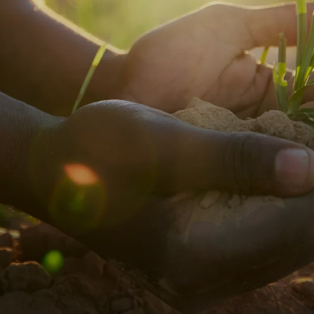
ING THE FOODCHA
 ‌‌‍​ ‌‍‍​‌‍​‌‌ ​‍‌‍‌ ‌‍‌‌​‍‌‍‌ ‌​‌ ‍‌‌ ​​‌‍‌‌​ ‌‌ ​​‌‍ ‌ ​ ‌ ‌​​‍‌‍‌ ​​‌‍​‌‌ ‌​‌‍‍​​ ‌‌ ‌​‌‍‍‌‌ ‌​‌‍ ​‌‍‌‌​‍‌‍‌ ​​‌‍‌‌‌ ​‍‌ ​ ‌ ​​‌‍‌‌‌‍​ ‌ ‌​‌‍‍‌‌ ‌‍‌‍‌‌​ ‌‌ ​​‌ ‌‌‌‍​‍‌‍ ​‌‍‍‌‌ ​ ‌‍‍​‌‍‌‌‌‍‌​​‍​‍‌ ‌
f climate change, environmental degradation, and a
n more critical. While agriculture is essential for f
the production and use of synthetic nitrogen fertili