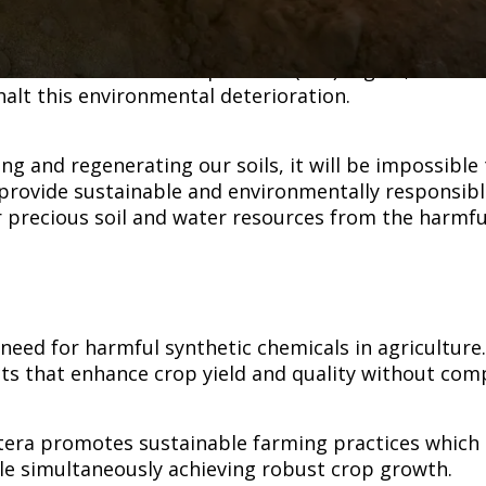
‌‌​ ‌‌‌​​‍‌‌ ‌‍‍ ‌‍‌‌‌ ‍‌​‍‌‌​ ​ ‌​‌​​‍‌‌​ ​ ‌​‌​​‍‌‌​ ​‍​ ​‍​ ‍​​ ‌​​ ​​‌‍‌‌​ ‍​​ ​​‌‍​‍‌‍​‌‌‍​‍​ ‌‍​ ​‌​ ‍​​ ​​​‍‌‌​ ​‍​ ​‍​‍‌‌​ ‌‌‌​‌​​‍ ‍‌ ‌​‌‍‌‌‌ ‍​‌ ‌​​‍‌‍‌ ​​‌‍‌‌‌ ​‍‌ ​ ‌ ​​‌‍‌‌‌‍​ ‌ ‌​‌‍‍‌‌ ‌‍‌‍‌‌​ ‌‌ ​​‌ ‌‌‌‍​‍‌‍ ​‌‍‍‌‌ ​ ‌‍‍​‌‍‌‌‌‍‌​​‍​‍‌ ‌
vity have emerged in recent years. From 2000 to 2015,
anisation of Islamic Cooperation (OIC) region, 16% of
‍‌‌‌ ‍​‌ ‌​​ ‌‍​‍‌‍​‌‌ ​ ‌‍‌‌‌‌‌‌‌ ​‍‌‍ ​​ ‌​‍‌‌​ ​‍‌​‌‍‌ ​ ‌ ‌​‌ ‌‌‌‍‌​‌‍‍‌‌‍ ​‍‌‍‌‍‍‌‌‍‌​​ ‌‌ ​​‌‍ ‌ ​ ‌ ‌​​‍ ‍‌ ​ ‌‍​‌​‍ ‍‌‍‌‍‌ ‌‌‌ ‌​‌ ‌‌‌ ​‍‌‍‌‌​‍ ‌‌ ​​‌ ​‍‌‍ ‌‍ ‌‍‌‍‌‍‍‌‌‍ ‍‌‍‌ ​‍ ‌‌ ‌​‌‍‍​‌‍‌‌​‍ ‌‌‍‌‍‌‍ ‌‍ ‌‍‌​‌‍​ ‌‍‍​‌‍​‌‌‍‍‌‌‍ ‍​‍ ‌‌‍​‍‌‍ ‌‍ ‍‌ ‌​‌‍‌‌‌ ​‍‌‍​‌​‍ ‌‌ ‌​‌‍ ‌​‍ ‌‌‍ ​‌‍‌‌‌‍​‌‌‍‌​‌ ​ ​‍ ‌‌ ‌​‌‍‍​‌‍‌‌​‍ ‌‌‍​ ‌‍‍​‌‍​‌‌ ​‍‌‍‌ ‌‍‌‌​‍‌‍‌ ‌​‌ ‍‌‌ ​​‌‍‌‌​ ‌‌ ​​‌‍ ‌ ​ ‌ ‌​​‍‌‍‌ ​​‌‍​‌‌ ‌​‌‍‍​​ ‌‌‍​‍‌‍ ‌‍‌​‌ ‍‌​‍‌‌​ ‌‌‌​​‍‌‌ ‌‍‍ ‌‍‌‌‌ ‍‌​‍‌‌​ ​ ‌​‌​​‍‌‌​ ​ ‌​‌​​‍‌‌​ ​‍​ ​‍​ ‌‍‌‍‌‌​ ​‍​ ‌‌​ ‌ ​ ‌ ‌‍​‍​ ​ ‌‍‌‍​ ​​​ ‌​​ ​‌​‍‌‌​ ​‍​ ​‍​‍‌‌​ ‌‌‌​‌​​‍ ‍‌‍​ ‌‍‍​‌‍‍‌‌‍ ​‌‍‌​‌ ​‍‌‍‌‌‌‍ ‍​‍‌‌​ ‌‌‌​​‍‌‌ ‌‍‍ ‌‍‌‌‌ ‍‌​‍‌‌​ ​ ‌​‌​​‍‌‌​ ​ ‌​‌​​‍‌‌​ ​‍​ ​‍‌‍‌‍‌‍‌‍​ ​‍‌‍‌‌‌‍​‌​ ‌​​ ‌​​ ‌‌‌‍​‌‌‍​‌‌‍​‌‌‍​‍​ ​​​‍‌‌​ ​‍​ ​‍​‍‌‌​ ‌‌‌​‌​​‍ ‍‌ ‌​‌‍‌‌‌ ‍​‌ ‌​​‍‌‍‌ ​​‌‍‌‌‌ ​‍‌ ​ ‌ ​​‌‍‌‌‌‍​ ‌ ‌​‌‍‍‌‌ ‌‍‌‍‌‌​ ‌‌ ​​‌ ‌‌‌‍​‍‌‍ ​‌‍‍‌‌ ​ ‌‍‍​‌‍‌‌‌‍‌​​‍​‍‌ ‌
ng and regenerating our soils, it will be impossibl
o provide sustainable and environmentally responsib
r precious soil and water resources from the harmful
eed for harmful synthetic chemicals in agriculture
‍ ‌ ​ ‌ ‌​​ ‍ ‌ ​​‌‍​‌‌ ‌​‌‍‍​​ ‌‌‍​‍‌‍ ‌‍‌​‌ ‍‌​‍‌‌​ ‌‌‌​​‍‌‌ ‌‍‍ ‌‍‌‌‌ ‍‌​‍‌‌​ ​ ‌​‌​​‍‌‌​ ​ ‌​‌​​‍‌‌​ ​‍​ ​‍​ ​​‌‍‌‍​ ‍‌​ ‌ ​ ​​‌‍​‌​ ‌​‌‍‌‌​ ​‌​ ‌‌‌‍‌​​ ‍​​‍‌‌​ ​‍​ ​‍​‍‌‌​ ‌‌‌​‌​​‍ ‍‌‍​ ‌‍‍​‌‍‍‌‌‍ ​‌‍‌​‌ ​‍‌‍‌‌‌‍ ‍​‍‌‌​ ‌‌‌​​‍‌‌ ‌‍‍ ‌‍‌‌‌ ‍‌​‍‌‌​ ​ ‌​‌​​‍‌‌​ ​ ‌​‌​​‍‌‌​ ​‍​ ​‍​ ‍‌​ ​ ​ ​ ‌‍​‍​ ​‍​ ‌​‌‍​‌​ ​‌​ ​ ​ ‌​​ ‌‍​ ‌ ​ ​​​‍‌‌​ ​‍​ ​‍​‍‌‌​ ‌‌‌​‌​​‍ ‍‌ ‌​‌‍‌‌‌ ‍​‌ ‌​​ ‌‍​‍‌‍​‌‌ ​ ‌‍‌‌‌‌‌‌‌ ​‍‌‍ ​​ ‌​‍‌‌​ ​‍‌​‌‍‌ ​ ‌ ‌​‌ ‌‌‌‍‌​‌‍‍‌‌‍ ​‍‌‍‌‍‍‌‌‍‌​​ ‌‌ ​​‌‍ ‌ ​ ‌ ‌​​‍ ‍‌ ​ ‌‍​‌​‍ ‍‌‍‌‍‌ ‌‌‌ ‌​‌ ‌‌‌ ​‍‌‍‌‌​‍ ‌‌ ​​‌ ​‍‌‍ ‌‍ ‌‍‌‍‌‍‍‌‌‍ ‍‌‍‌ ​‍ ‌‌ ‌​‌‍‍​‌‍‌‌​‍ ‌‌‍‌‍‌‍ ‌‍ ‌‍‌​‌‍​ ‌‍‍​‌‍​‌‌‍‍‌‌‍ ‍​‍ ‌‌‍​‍‌‍ ‌‍ ‍‌ ‌​‌‍‌‌‌ ​‍‌‍​‌​‍ ‌‌ ‌​‌‍ ‌​‍ ‌‌‍ ​‌‍‌‌‌‍​‌‌‍‌​‌ ​ ​‍ ‌‌ ‌​‌‍‍​‌‍‌‌​‍ ‌‌‍​ ‌‍‍​‌‍​‌‌ ​‍‌‍‌ ‌‍‌‌​‍‌‍‌ ‌​‌ ‍‌‌ ​​‌‍‌‌​ ‌‌ ​​‌‍ ‌ ​ ‌ ‌​​‍‌‍‌ ​​‌‍​‌‌ ‌​‌‍‍​​ ‌‌‍​‍‌‍ ‌‍‌​‌ ‍‌​‍
Bontera promotes sustainable farming practices whic
 ‍‌​‍‌‌​ ​ ‌​‌​​‍‌‌​ ​ ‌​‌​​‍‌‌​ ​‍​ ​‍​ ‌ ​ ‌‍​ ​‍​ ​ ‌‍‌‌‌‍‌​‌‍‌‌‌‍‌‌‌‍‌‍‌‍​‌‌‍‌‍​ ‌​​ ​​​‍‌‌​ ​‍​ ​‍​‍‌‌​ ‌‌‌​‌​​‍ ‍‌ ‌​‌‍‌‌‌ ‍​‌ ‌​​ ‌‍​‍‌‍​‌‌ ​ ‌‍‌‌‌‌‌‌‌ ​‍‌‍ ​​ ‌​‍‌‌​ ​‍‌​‌‍‌ ​ ‌ ‌​‌ ‌‌‌‍‌​‌‍‍‌‌‍ ​‍‌‍‌‍‍‌‌‍‌​​ ‌‌ ​​‌‍ ‌ ​ ‌ ‌​​‍ ‍‌ ​ ‌‍​‌​‍ ‍‌‍‌‍‌ ‌‌‌ ‌​‌ ‌‌‌ ​‍‌‍‌‌​‍ ‌‌ ​​‌ ​‍‌‍ ‌‍ ‌‍‌‍‌‍‍‌‌‍ ‍‌‍‌ ​‍ ‌‌ ‌​‌‍‍​‌‍‌‌​‍ ‌‌‍‌‍‌‍ ‌‍ ‌‍‌​‌‍​ ‌‍‍​‌‍​‌‌‍‍‌‌‍ ‍​‍ ‌‌‍​‍‌‍ ‌‍ ‍‌ ‌​‌‍‌‌‌ ​‍‌‍​‌​‍ ‌‌ ‌​‌‍ ‌​‍ ‌‌‍ ​‌‍‌‌‌‍​‌‌‍‌​‌ ​ ​‍ ‌‌ ‌​‌‍‍​‌‍‌‌​‍ ‌‌‍​ ‌‍‍​‌‍​‌‌ ​‍‌‍‌ ‌‍‌‌​‍‌‍‌ ‌​‌ ‍‌‌ ​​‌‍‌‌​ ‌‌ ​​‌‍ ‌ ​ ‌ ‌​​‍‌‍‌ ​​‌‍​‌‌ ‌​‌‍‍​​ ‌‌‍​‍‌‍ ‌‍‌​‌ ‍‌​‍‌‌​ ‌‌‌​​‍‌‌ ‌‍‍ ‌‍‌‌‌ ‍‌​‍‌‌​ ​ ‌​‌​​‍‌‌​ ​ ‌​‌​​‍‌‌​ ​‍​ ​‍‌‍​‌‌‍‌‌​ ‌‍​ ​ ‌‍​‍​ ‌‍​ ‍‌‌‍‌‌​ ​‍​ ‌‌‌‍‌​​ ‍‌​‍‌‌​ ​‍​ ​‍​‍‌‌​ ‌‌‌​‌​​‍ ‍‌‍​ ‌‍‍​‌‍‍‌‌‍ ​‌‍‌​‌ ​‍‌‍‌‌‌‍ ‍​‍‌‌​ ‌‌‌​​‍‌‌ ‌‍‍ ‌‍‌‌‌ ‍‌​‍‌‌​ ​ ‌​‌​​‍‌‌​ ​ ‌​‌​​‍‌‌​ ​‍​ ​‍​ ‌ ​ ‌‍​ ​‍​ ​ ‌‍‌‌‌‍‌​‌‍‌‌‌‍‌‌‌‍‌‍‌‍​‌‌‍‌‍​ ‌​​ ​​​‍‌‌​ ​‍​ ​‍​‍‌‌​ ‌‌‌​‌​​‍ ‍‌ ‌​‌‍‌‌‌ ‍​‌ ‌​​‍‌‍‌ ​​‌‍‌‌‌ ​‍‌ ​ ‌ ​​‌‍‌‌‌‍​ ‌ ‌​‌‍‍‌‌ ‌‍‌‍‌‌​ ‌‌ ​​‌ ‌‌‌‍​‍‌‍ ​‌‍‍‌‌ ​ ‌‍‍​‌‍‌‌‌‍‌​​‍​‍‌ ‌