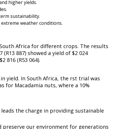
​​ ‌​​ ​‌‌‍​‍​‍‌‌​ ​‍​ ​‍​‍‌‌​ ‌‌‌​‌​​‍ ‍‌‍​ ‌‍‍​‌‍‍‌‌‍ ​‌‍‌​‌ ​‍‌‍‌‌‌‍ ‍​‍‌‌​ ‌‌‌​​‍‌‌ ‌‍‍ ‌‍‌‌‌ ‍‌​‍‌‌​ ​ ‌​‌​​‍‌‌​ ​ ‌​‌​​‍‌‌​ ​‍​ ​‍‌‍‌‌​ ​ ‌‍​ ​ ​‌‌‍​ ​ ​‌​ ​‌​ ‌​​ ​‍​ ​ ​ ​​​ ​ ​ ​‌​‍‌‌​ ​‍​ ​‍​‍‌‌​ ‌‌‌​‌​​‍ ‍‌ ‌​‌‍‌‌‌ ‍​‌ ‌​​‍‌‍‌ ​​‌‍‌‌‌ ​‍‌ ​ ‌ ​​‌‍‌‌‌‍​ ‌ ‌​‌‍‍‌‌ ‌‍‌‍‌‌​ ‌‌ ​​‌ ‌‌‌‍​‍‌‍ ​‌‍‍‌‌ ​ ‌‍‍​‌‍‌‌‌‍‌​​‍​‍‌ ‌
​‌‍‌‌‌‍​ ‌ ‌​‌‍‍‌‌ ‌‍‌‍‌‌​ ‌‌ ​​‌ ‌‌‌‍​‍‌‍ ​‌‍‍‌‌ ​ ‌‍‍​‌‍‌‌‌‍‌​​‍​‍‌ ‌
‌‌‍​‌‌‍‌‌​ ‌ ​ ‍​​ ‌‌​ ‌‍‌‍‌​​ ‌‍​ ‌‍‌‍‌‌​‍‌‌​ ​‍​ ​‍​‍‌‌​ ‌‌‌​‌​​‍ ‍‌‍​ ‌‍‍​‌‍‍‌‌‍ ​‌‍‌​‌ ​‍‌‍‌‌‌‍ ‍​‍‌‌​ ‌‌‌​​‍‌‌ ‌‍‍ ‌‍‌‌‌ ‍‌​‍‌‌​ ​ ‌​‌​​‍‌‌​ ​ ‌​‌​​‍‌‌​ ​‍​ ​‍‌‍‌‍‌‍​ ‌‍‌‍​ ​‍​ ​​​ ​ ‌‍​‍‌‍​‍​ ​‍​ ‍‌​ ‌‌‌‍‌‌​ ​‌​‍‌‌​ ​‍​ ​‍​‍‌‌​ ‌‌‌​‌​​‍ ‍‌ ‌​‌‍‌‌‌ ‍​‌ ‌​​‍‌‍‌ ​​‌‍‌‌‌ ​‍‌ ​ ‌ ​​‌‍‌‌‌‍​ ‌ ‌​‌‍‍‌‌ ‌‍‌‍‌‌​ ‌‌ ​​‌ ‌‌‌‍​‍‌‍ ​‌‍‍‌‌ ​ ‌‍‍​‌‍‌‌‌‍‌​​‍​‍‌ ‌
 ‌‍‍​‌‍​‌‌ ​‍‌‍‌ ‌‍‌‌​‍‌‍‌ ‌​‌ ‍‌‌ ​​‌‍‌‌​ ‌‌ ​​‌‍ ‌ ​ ‌ ‌​​‍‌‍‌ ​​‌‍​‌‌ ‌​‌‍‍​​ ‌‌‍​‍‌‍ ‌‍‌​‌ ‍‌​‍‌‌​ ‌‌‌​​‍‌‌ ‌‍‍ ‌‍‌‌‌ ‍‌​‍‌‌​ ​ ‌​‌​​‍‌‌​ ​ ‌​‌​​‍‌‌​ ​‍​ ​‍​ ​‌​ ​ ‌‍‌​​ ​ ​ ‌‍​ ‌‌‌‍‌‌‌‍​ ​ ‍‌​ ‌​​ ‌‍‌‍‌‌​‍‌‌​ ​‍​ ​‍​‍‌‌​ ‌‌‌​‌​​‍ ‍‌‍​ ‌‍‍​‌‍‍‌‌‍ ​‌‍‌​‌ ​‍‌‍‌‌‌‍ ‍​‍‌‌​ ‌‌‌​​‍‌‌ ‌‍‍ ‌‍‌‌‌ ‍‌​‍‌‌​ ​ ‌​‌​​‍‌‌​ ​ ‌​‌​​‍‌‌​ ​‍​ ​‍​ ​‍​ ‍‌​ ‍‌‌‍​‌‌‍​‌‌‍​‌‌‍​‍‌‍‌‌‌‍​‌​ ‍‌‌‍‌‍‌‍‌​​ ​‌​‍‌‌​ ​‍​ ​‍​‍‌‌​ ‌‌‌​‌​​‍ ‍‌ ‌​‌‍‌‌‌ ‍​‌ ‌​​‍‌‍‌ ​​‌‍‌‌‌ ​‍‌ ​ ‌ ​​‌‍‌‌‌‍​ ‌ ‌​‌‍‍‌‌ ‌‍‌‍‌‌​ ‌‌ ​​‌ ‌‌‌‍​‍‌‍ ​‌‍‍‌‌ ​ ‌‍‍​‌‍‌‌‌‍‌​​‍​‍‌ ‌
outh Africa for different crops. The results
7 (R13 887) showed a yield of $2 024
‍ ​‌‍‌​‌ ​‍‌‍‌‌‌‍ ‍​‍‌‌​ ‌‌‌​​‍‌‌ ‌‍‍ ‌‍‌‌‌ ‍‌​‍‌‌​ ​ ‌​‌​​‍‌‌​ ​ ‌​‌​​‍‌‌​ ​‍​ ​‍​ ​‌​ ‍​‌‍​‌​ ‌ ​ ‌‍‌‍‌‌‌‍‌‌​ ​‌​ ‌‍​ ‌ ​ ​‍​ ‌​​ ​​​‍‌‌​ ​‍​ ​‍​‍‌‌​ ‌‌‌​‌​​‍ ‍‌ ‌​‌‍‌‌‌ ‍​‌ ‌​​‍‌‍‌ ​​‌‍‌‌‌ ​‍‌ ​ ‌ ​​‌‍‌‌‌‍​ ‌ ‌​‌‍‍‌‌ ‌‍‌‍‌‌​ ‌‌ ​​‌ ‌‌‌‍​‍‌‍ ​‌‍‍‌‌ ​ ‌‍‍​‌‍‌‌‌‍‌​​‍​‍‌ ‌
ield. In South Africa, the first trial was
 was for Macadamia nuts, where a 10%
 leads the charge in providing sustainable
and preserve our environment for generations