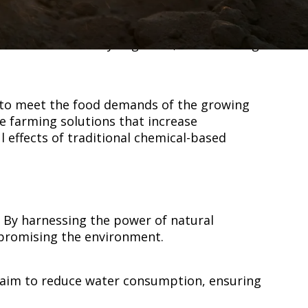
 one-fifth of the Earth's surface exhibited
 land area is already degraded, underscoring
e to meet the food demands of the growing
le farming solutions that increase
 effects of traditional chemical-based
. By harnessing the power of natural
‌‌​ ‌‌‌​​‍‌‌ ‌‍‍ ‌‍‌‌‌ ‍‌​‍‌‌​ ​ ‌​‌​​‍‌‌​ ​ ‌​‌​​‍‌‌​ ​‍​ ​‍​ ​​‌‍‌‍​ ‍‌​ ‌ ​ ​​‌‍​‌​ ‌​‌‍‌‌​ ​‌​ ‌‌‌‍‌​​ ‍​​‍‌‌​ ​‍​ ​‍​‍‌‌​ ‌‌‌​‌​​‍ ‍‌‍​ ‌‍‍​‌‍‍‌‌‍ ​‌‍‌​‌ ​‍‌‍‌‌‌‍ ‍​‍‌‌​ ‌‌‌​​‍‌‌ ‌‍‍ ‌‍‌‌‌ ‍‌​‍‌‌​ ​ ‌​‌​​‍‌‌​ ​ ‌​‌​​‍‌‌​ ​‍​ ​‍​ ‍‌​ ​ ​ ​ ‌‍​‍​ ​‍​ ‌​‌‍​‌​ ​‌​ ​ ​ ‌​​ ‌‍​ ‌ ​ ​​​‍‌‌​ ​‍​ ​‍​‍‌‌​ ‌‌‌​‌​​‍ ‍‌ ‌​‌‍‌‌‌ ‍​‌ ‌​​‍‌‍‌ ​​‌‍‌‌‌ ​‍‌ ​ ‌ ​​‌‍‌‌‌‍​ ‌ ‌​‌‍‍‌‌ ‌‍‌‍‌‌​ ‌‌ ​​‌ ‌‌‌‍​‍‌‍ ​‌‍‍‌‌ ​ ‌‍‍​‌‍‌‌‌‍‌​​‍​‍‌ ‌
h aim to reduce water consumption, ensuring