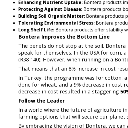
Enhancing Nutrient Uptake:​​​​‌ ‍ ​‍​‍‌‍ ‌ ​‍‌‍‍‌‌‍‌ ‌‍‍‌‌‍ ‍​‍​‍​ ‍‍​‍​‍‌ ​ ‌‍​‌‌‍ ‍‌‍‍‌‌ ‌​‌ ‍‌​‍ ‍‌‍‍‌‌‍ ​‍​‍​‍ ​​‍​‍‌‍‍​‌ ​‍‌‍‌‌‌‍‌‍​‍​‍​ ‍‍​‍​‍​‍ ‌ ​ ‌ ‌​‌ ‌‌‌‍‌​‌‍‍‌‌‍ ​‍ ‌‍‍‌‌‍ ‍‌ ‌​‌‍‌‌‌‍ ‍‌ ‌​​‍ ‌‍‌‌‌‍‌​‌‍‍‌‌ ‌​​‍ ‌‍ ‌‌‍ ‌‍‌​‌‍‌‌​ ‌‌ ​​‌ ​‍‌‍‌‌‌ ​ ‌‍‌‌‌‍ ‍‌ ‌​‌‍​‌‌ ‌​‌‍‍‌‌‍ ‌‍ ‍​ ‍ ‌‍‍‌‌‍‌​​ ‌‌ ​​‌‍ ‌ ​ ‌ ‌​​‍ ‍‌ ​ ‌‍​‌​‍ ‍‌‍‌‍‌ ‌‌‌ ‌​‌ ‌‌‌ ​‍‌‍‌‌​‍ ‌‌ ​​‌ ​‍‌‍ ‌‍ ‌‍‌‍‌‍‍‌‌‍ ‍‌‍‌ ​‍ ‌‌ ‌​‌‍‍​‌‍‌‌​‍ ‌‌‍‌‍‌‍ ‌‍ ‌‍‌​‌‍​ ‌‍‍​‌‍​‌‌‍‍‌‌‍ ‍​‍ ‌‌‍​‍‌‍ ‌‍ ‍‌ ‌​‌‍‌‌‌ ​‍‌‍​‌​‍ ‌‌ ‌​‌‍ ‌​‍ ‌‌‍ ​‌‍‌‌‌‍​‌‌‍‌​‌ ​ ​‍ ‌‌ ‌​‌‍‍​‌‍‌‌​‍ ‌‌‍​ ‌‍‍​‌‍​‌‌ ​‍‌‍‌ ‌‍‌‌​ ‍ ‌ ‌​‌ ‍‌‌ ​​‌‍‌‌​ ‌‌ ​​‌‍ ‌ ​ ‌ ‌​​ ‍ ‌ ​​‌‍​‌‌ ‌​‌‍‍​​ ‌‌‍​‍‌‍ ‌‍‌​‌ ‍‌​‍‌‌​ ‌‌‌​​‍‌‌ ‌‍‍ ‌‍‌‌‌ ‍‌​‍‌‌​ ​ ‌​‌​​‍‌‌​ ​ ‌​‌​​‍‌‌​ ​‍​ ​‍​ ​​​ ‍‌​ ​​​ ‌ ​ ​ ​ ‍‌‌‍​‌​ ​ ​ ‌​​ ‌​​ ​‌‌‍​‍​‍‌‌​ ​‍​ ​‍​‍‌‌​ ‌‌‌​‌​​‍ ‍‌‍​ ‌‍‍​‌‍‍‌‌‍ ​‌‍‌​‌ ​‍‌‍‌‌‌‍ ‍​‍‌‌​ ‌‌‌​​‍‌‌ ‌‍‍ ‌‍‌‌‌ ‍‌​‍‌‌​ ​ ‌​‌​​‍‌‌​ ​ ‌​‌​​‍‌‌​ ​‍​ ​‍‌‍‌‌​ ​ ‌‍​ ​ ​‌‌‍​ ​ ​‌​ ​‌​ ‌​​ ​‍​ ​ ​ ​​​ ​ ​ ​​​‍‌‌​ ​‍​ ​‍​‍‌‌​ ‌‌‌​‌​​‍ ‍‌ ‌​‌‍‌‌‌ ‍​‌ ‌​​ ‌‍​‍‌‍​‌‌ ​ ‌‍‌‌‌‌‌‌‌ ​‍‌‍ ​​ ‌​‍‌‌​ ​‍‌​‌‍‌ ​ ‌ ‌​‌ ‌‌‌‍‌​‌‍‍‌‌‍ ​‍‌‍‌‍‍‌‌‍‌​​ ‌‌ ​​‌‍ ‌ ​ ‌ ‌​​‍ ‍‌ ​ ‌‍​‌​‍ ‍‌‍‌‍‌ ‌‌‌ ‌​‌ ‌‌‌ ​‍‌‍‌‌​‍ ‌‌ ​​‌ ​‍‌‍ ‌‍ ‌‍‌‍‌‍‍‌‌‍ ‍‌‍‌ ​‍ ‌‌ ‌​‌‍‍​‌‍‌‌​‍ ‌‌‍‌‍‌‍ ‌‍ ‌‍‌​‌‍​ ‌‍‍​‌‍​‌‌‍‍‌‌‍ ‍​‍ ‌‌‍​‍‌‍ ‌‍ ‍‌ ‌​‌‍‌‌‌ ​‍‌‍​‌​‍ ‌‌ ‌​‌‍ ‌​‍ ‌‌‍ ​‌‍‌‌‌‍​‌‌‍‌​‌ ​ ​‍ ‌‌ ‌​‌‍‍​‌‍‌‌​‍ ‌‌‍​ ‌‍‍​‌‍​‌‌ ​‍‌‍‌ ‌‍‌‌​‍‌‍‌ ‌​‌ ‍‌‌ ​​‌‍‌‌​ ‌‌ ​​‌‍ ‌ ​ ‌ ‌​​‍‌‍‌ ​​‌‍​‌‌ ‌​‌‍‍​​ ‌‌‍​‍‌‍ ‌‍‌​‌ ‍‌​‍‌‌​ ‌‌‌​​‍‌‌ ‌‍‍ ‌‍‌‌‌ ‍‌​‍‌‌​ ​ ‌​‌​​‍‌‌​ ​ ‌​‌​​‍‌‌​ ​‍​ ​‍​ ​​​ ‍‌​ ​​​ ‌ ​ ​ ​ ‍‌‌‍​‌​ ​ ​ ‌​​ ‌​​ ​‌‌‍​‍​‍‌‌​ ​‍​ ​‍​‍‌‌​ ‌‌‌​‌​​‍ ‍‌‍​ ‌‍‍​‌‍‍‌‌‍ ​‌‍‌​‌ ​‍‌‍‌‌‌‍ ‍​‍‌‌​ ‌‌‌​​‍‌‌ ‌‍‍ ‌‍‌‌‌ ‍‌​‍‌‌​ ​ ‌​‌​​‍‌‌​ ​ ‌​‌​​‍‌‌​ ​‍​ ​‍‌‍‌‌​ ​ ‌‍​ ​ ​‌‌‍​ ​ ​‌​ ​‌​ ‌​​ ​‍​ ​ ​ ​​​ ​ ​ ​​​‍‌‌​ ​‍​ ​‍​‍‌‌​ ‌‌‌​‌​​‍ ‍‌ ‌​‌‍‌‌‌ ‍​‌ ‌​​‍‌‍‌ ​​‌‍‌‌‌ ​‍‌ ​ ‌ ​​‌‍‌‌‌‍​ ‌ ‌​‌‍‍‌‌ ‌‍‌‍‌‌​ ‌‌ ​​‌ ‌‌‌‍​‍‌‍ ​‌‍‍‌‌ ​ ‌‍‍​‌‍‌‌‌‍‌​​‍​‍‌ ‌
Bontera products improve nutrient uptake by plants, leading to healthier crops and higher yields.​​​​‌ ‍ ​‍​‍‌‍ ‌ ​‍‌‍‍‌‌‍‌ ‌‍‍‌‌‍ ‍​‍​‍​ ‍‍​‍​‍‌ ​ ‌‍​‌‌‍ ‍‌‍‍‌‌ ‌​‌ ‍‌​‍ ‍‌‍‍‌‌‍ ​‍​‍​‍ ​​‍​‍‌‍‍​‌ ​‍‌‍‌‌‌‍‌‍​‍​‍​ ‍‍​‍​‍​‍ ‌ ​ ‌ ‌​‌ ‌‌‌‍‌​‌‍‍‌‌‍ ​‍ ‌‍‍‌‌‍ ‍‌ ‌​‌‍‌‌‌‍ ‍‌ ‌​​‍ ‌‍‌‌‌‍‌​‌‍‍‌‌ ‌​​‍ ‌‍ ‌‌‍ ‌‍‌​‌‍‌‌​ ‌‌ ​​‌ ​‍‌‍‌‌‌ ​ ‌‍‌‌‌‍ ‍‌ ‌​‌‍​‌‌ ‌​‌‍‍‌‌‍ ‌‍ ‍​ ‍ ‌‍‍‌‌‍‌​​ ‌‌ ​​‌‍ ‌ ​ ‌ ‌​​‍ ‍‌ ​ ‌‍​‌​‍ 
Protecting Against Disease:​​​​‌ ‍ ​‍​‍‌‍ ‌ ​‍‌‍‍‌‌‍‌ ‌‍‍‌‌‍ ‍​‍​‍​ ‍‍​‍​‍‌ ​ ‌‍​‌‌‍ ‍‌‍‍‌‌ ‌​‌ ‍‌​‍ ‍‌‍‍‌‌‍ ​‍​‍​‍ ​​‍​‍‌‍‍​‌ ​‍‌‍‌‌‌‍‌‍​‍​‍​ ‍‍​‍​‍​‍ ‌ ​ ‌ ‌​‌ ‌‌‌‍‌​‌‍‍‌‌‍ ​‍ ‌‍‍‌‌‍ ‍‌ ‌​‌‍‌‌‌‍ ‍‌ ‌​​‍ ‌‍‌‌‌‍‌​‌‍‍‌‌ ‌​​‍ ‌‍ ‌‌‍ ‌‍‌​‌‍‌‌​ ‌‌ ​​‌ ​‍‌‍‌‌‌ ​ ‌‍‌‌‌‍ ‍‌ ‌​‌‍​‌‌ ‌​‌‍‍‌‌‍ ‌‍ ‍​ ‍ ‌‍‍‌‌‍‌​​ ‌‌ ​​‌‍ ‌ ​ ‌ ‌​​‍ ‍‌ ​ ‌‍​‌​‍ ‍‌‍‌‍‌ ‌‌‌ ‌​‌ ‌‌‌ ​‍‌‍‌‌​‍ ‌‌ ​​‌ ​‍‌‍ ‌‍ ‌‍‌‍‌‍‍‌‌‍ ‍‌‍‌ ​‍ ‌‌ ‌​‌‍‍​‌‍‌‌​‍ ‌‌‍‌‍‌‍ ‌‍ ‌‍‌​‌‍​ ‌‍‍​‌‍​‌‌‍‍‌‌‍ ‍​‍ ‌‌‍​‍‌‍ ‌‍ ‍‌ ‌​‌‍‌‌‌ ​‍‌‍​‌​‍ ‌‌ ‌​‌‍ ‌​‍ ‌‌‍ ​‌‍‌‌‌‍​‌‌‍‌​‌ ​ ​‍ ‌‌ ‌​‌‍‍​‌‍‌‌​‍ ‌‌‍​ ‌‍‍​‌‍​‌‌ ​‍‌‍‌ ‌‍‌‌​ ‍ ‌ ‌​‌ ‍‌‌ ​​‌‍‌‌​ ‌‌ ​​‌‍ ‌ ​ ‌ ‌​​ ‍ ‌ ​​‌‍​‌‌ ‌​‌‍‍​​ ‌‌‍​‍‌‍ ‌‍‌​‌ ‍‌​‍‌‌​ ‌‌‌​​‍‌‌ ‌‍‍ ‌‍‌‌‌ ‍‌​‍‌‌​ ​ ‌​‌​​‍‌‌​ ​ ‌​‌​​‍‌‌​ ​‍​ ​‍​ ‍​‌‍‌​​ ​​​ ‌​​ ‌​​ ​‍‌‍‌‌​ ‌​​ ‍​​ ‌‌​ ‌‌​ ‍‌​‍‌‌​ ​‍​ ​‍​‍‌‌​ ‌‌‌​‌​​‍ ‍‌‍​ ‌‍‍​‌‍‍‌‌‍ ​‌‍‌​‌ ​‍‌‍‌‌‌‍ ‍​‍‌‌​ ‌‌‌​​‍‌‌ ‌‍‍ ‌‍‌‌‌ ‍‌​‍‌‌​ ​ ‌​‌​​‍‌‌​ ​ ‌​‌​​‍‌‌​ ​‍​ ​‍​ ​ ​ ‌‍‌‍​ ​ ‍‌​ ​ ​ ‌ ​ ​​‌‍​‍​ ‌‍​ ‌​‌‍​‌​ ​​​ ​​​‍‌‌​ ​‍​ ​‍​‍‌‌​ ‌‌‌​‌​​‍ ‍‌ ‌​‌‍‌‌‌ ‍​‌ ‌​​ ‌‍​‍‌‍​‌‌ ​ ‌‍‌‌‌‌‌‌‌ ​‍‌‍ ​​ ‌​‍‌‌​ ​‍‌​‌‍‌ ​ ‌ ‌​‌ ‌‌‌‍‌​‌‍‍‌‌‍ ​‍‌‍‌‍‍‌‌‍‌​​ ‌‌ ​​‌‍ ‌ ​ ‌ ‌​​‍ ‍‌ ​ ‌‍​‌​‍ ‍‌‍‌‍‌ ‌‌‌ ‌​‌ ‌‌‌ ​‍‌‍‌‌​‍ ‌‌ ​​‌ ​‍‌‍ ‌‍ ‌‍‌‍‌‍‍‌‌‍ ‍‌‍‌ ​‍ ‌‌ ‌​‌‍‍​‌‍‌‌​‍ ‌‌‍‌‍‌‍ ‌‍ ‌‍‌​‌‍​ ‌‍‍​‌‍​‌‌‍‍‌‌‍ ‍​‍ ‌‌‍​‍‌‍ ‌‍ ‍‌ ‌​‌‍‌‌‌ ​‍‌‍​‌​‍ ‌‌ ‌​‌‍ ‌​‍ ‌‌‍ ​‌‍‌‌‌‍​‌‌‍‌​‌ ​ ​‍ ‌‌ ‌​‌‍‍​‌‍‌‌​‍ ‌‌‍​ ‌‍‍​‌‍​‌‌ ​‍‌‍‌ ‌‍‌‌​‍‌‍‌ ‌​‌ ‍‌‌ ​​‌‍‌‌​ ‌‌ ​​‌‍ ‌ ​ ‌ ‌​​‍‌‍‌ ​​‌‍​‌‌ ‌​‌‍‍​​ ‌‌‍​‍‌‍ ‌‍‌​‌ ‍‌​‍‌‌​ ‌‌‌​​‍‌‌ ‌‍‍ ‌‍‌‌‌ ‍‌​‍‌‌​ ​ ‌​‌​​‍‌‌​ ​ ‌​‌​​‍‌‌​ ​‍​ ​‍​ ‍​‌‍‌​​ ​​​ ‌​​ ‌​​ ​‍‌‍‌‌​ ‌​​ ‍​​ ‌‌​ ‌‌​ ‍‌​‍‌‌​ ​‍​ ​‍​‍‌‌​ ‌‌‌​‌​​‍ ‍‌‍​ ‌‍‍​‌‍‍‌‌‍ ​‌‍‌​‌ ​‍‌‍‌‌‌‍ ‍​‍‌‌​ ‌‌‌​​‍‌‌ ‌‍‍ ‌‍‌‌‌ ‍‌​‍‌‌​ ​ ‌​‌​​‍‌‌​ ​ ‌​‌​​‍‌‌​ ​‍​ ​‍​ ​ ​ ‌‍‌‍​ ​ ‍‌​ ​ ​ ‌ ​ ​​‌‍​‍​ ‌‍​ ‌​‌‍​‌​ ​​​ ​​​‍‌‌​ ​‍​ ​‍​‍‌‌​ ‌‌‌​‌​​‍ ‍‌ ‌​‌‍‌‌‌ ‍​‌ ‌​​‍‌‍‌ ​​‌‍‌‌‌ ​‍‌ ​ ‌ ​​‌‍‌‌‌‍​ ‌ ‌​‌‍‍‌‌ ‌‍‌‍‌‌​ ‌‌ ​​‌ ‌‌‌‍​‍‌‍ ​‌‍‍‌‌ ​ ‌‍‍​‌‍‌‌‌‍‌​​‍​‍‌ ‌
Bontera products bolster plant immunity, reducing the need for chemical pesticides.​​​​‌ ‍ ​‍​‍‌‍ ‌ ​‍‌‍‍‌‌‍‌ ‌‍‍‌‌‍ ‍​‍​‍​ ‍‍​‍​‍‌ ​ ‌‍​‌‌‍ ‍‌‍‍‌‌ ‌​‌ ‍‌​‍ ‍‌‍‍‌‌‍ ​‍​‍​‍ ​​‍​‍‌‍‍​‌ ​‍‌‍‌‌‌‍‌‍​‍​‍​ ‍‍​‍​‍​‍ ‌ ​ ‌ ‌​‌ ‌‌‌‍‌​‌‍‍‌‌‍ ​‍ ‌‍‍‌‌‍ ‍‌ ‌​‌‍‌‌‌‍ ‍‌ ‌​​‍ ‌‍‌‌‌‍‌​‌‍‍‌‌ ‌​​‍ ‌‍ ‌‌‍ ‌‍‌​‌‍‌‌​ ‌‌ ​​‌ ​‍‌‍‌‌‌ ​ ‌‍‌‌‌‍ ‍‌ ‌​‌‍​‌‌ ‌​‌‍‍‌‌‍ ‌‍ ‍​ ‍ ‌‍‍‌‌‍‌​​ ‌‌ ​​‌‍ ‌ ​ ‌ ‌​​‍ ‍‌ ​ ‌‍​‌​‍ ‍‌‍‌‍‌ ‌‌‌ ‌​‌ ‌‌‌ ​‍‌‍‌‌​‍ ‌‌ ​​‌ ​‍‌‍ ‌‍ ‌‍‌‍‌‍‍‌‌‍ ‍‌‍‌ ​‍ ‌‌ ‌​‌‍‍​‌‍‌‌​‍ ‌‌
Building Soil Organic Matter:​​​​‌ ‍ ​‍​‍‌‍ ‌ ​‍‌‍‍‌‌‍‌ ‌‍‍‌‌‍ ‍​‍​‍​ ‍‍​‍​‍‌ ​ ‌‍​‌‌‍ ‍‌‍‍‌‌ ‌​‌ ‍‌​‍ ‍‌‍‍‌‌‍ ​‍​‍​‍ ​​‍​‍‌‍‍​‌ ​‍‌‍‌‌‌‍‌‍​‍​‍​ ‍‍​‍​‍​‍ ‌ ​ ‌ ‌​‌ ‌‌‌‍‌​‌‍‍‌‌‍ ​‍ ‌‍‍‌‌‍ ‍‌ ‌​‌‍‌‌‌‍ ‍‌ ‌​​‍ ‌‍‌‌‌‍‌​‌‍‍‌‌ ‌​​‍ ‌‍ ‌‌‍ ‌‍‌​‌‍‌‌​ ‌‌ ​​‌ ​‍‌‍‌‌‌ ​ ‌‍‌‌‌‍ ‍‌ ‌​‌‍​‌‌ ‌​‌‍‍‌‌‍ ‌‍ ‍​ ‍ ‌‍‍‌‌‍‌​​ ‌‌ ​​‌‍ ‌ ​ ‌ ‌​​‍ ‍‌ ​ ‌‍​‌​‍ ‍‌‍‌‍‌ ‌‌‌ ‌​‌ ‌‌‌ ​‍‌‍‌‌​‍ ‌‌ ​​‌ ​‍‌‍ ‌‍ ‌‍‌‍‌‍‍‌‌‍ ‍‌‍‌ ​‍ ‌‌ ‌​‌‍‍​‌‍‌‌​‍ ‌‌‍‌‍‌‍ ‌‍ ‌‍‌​‌‍​ ‌‍‍​‌‍​‌‌‍‍‌‌‍ ‍​‍ ‌‌‍​‍‌‍ ‌‍ ‍‌ ‌​‌‍‌‌‌ ​‍‌‍​‌​‍ ‌‌ ‌​‌‍ ‌​‍ ‌‌‍ ​‌‍‌‌‌‍​‌‌‍‌​‌ ​ ​‍ ‌‌ ‌​‌‍‍​‌‍‌‌​‍ ‌‌‍​ ‌‍‍​‌‍​‌‌ ​‍‌‍‌ ‌‍‌‌​ ‍ ‌ ‌​‌ ‍‌‌ ​​‌‍‌‌​ ‌‌ ​​‌‍ ‌ ​ ‌ ‌​​ ‍ ‌ ​​‌‍​‌‌ ‌​‌‍‍​​ ‌‌‍​‍‌‍ ‌‍‌​‌ ‍‌​‍‌‌​ ‌‌‌​​‍‌‌ ‌‍‍ ‌‍‌‌‌ ‍‌​‍‌‌​ ​ ‌​‌​​‍‌‌​ ​ ‌​‌​​‍‌‌​ ​‍​ ​‍‌‍​‍‌‍​‌‌‍​‌‌‍‌‌​ ‌ ​ ‍​​ ‌‌​ ‌‍‌‍‌​​ ‌‍​ ‌‍‌‍‌‌​‍‌‌​ ​‍​ ​‍​‍‌‌​ ‌‌‌​‌​​‍ ‍‌‍​ ‌‍‍​‌‍‍‌‌‍ ​‌‍‌​‌ ​‍‌‍‌‌‌‍ ‍​‍‌‌​ ‌‌‌​​‍‌‌ ‌‍‍ ‌‍‌‌‌ ‍‌​‍‌‌​ ​ ‌​‌​​‍‌‌​ ​ ‌​‌​​‍‌‌​ ​‍​ ​‍‌‍‌‍‌‍​ ‌‍‌‍​ ​‍​ ​​​ ​ ‌‍​‍‌‍​‍​ ​‍​ ‍‌​ ‌‌‌‍‌‌​ ​​​‍‌‌​ ​‍​ ​‍​‍‌‌​ ‌‌‌​‌​​‍ ‍‌ ‌​‌‍‌‌‌ ‍​‌ ‌​​ ‌‍​‍‌‍​‌‌ ​ ‌‍‌‌‌‌‌‌‌ ​‍‌‍ ​​ ‌​‍‌‌​ ​‍‌​‌‍‌ ​ ‌ ‌​‌ ‌‌‌‍‌​‌‍‍‌‌‍ ​‍‌‍‌‍‍‌‌‍‌​​ ‌‌ ​​‌‍ ‌ ​ ‌ ‌​​‍ ‍‌ ​ ‌‍​‌​‍ ‍‌‍‌‍‌ ‌‌‌ ‌​‌ ‌‌‌ ​‍‌‍‌‌​‍ ‌‌ ​​‌ ​‍‌‍ ‌‍ ‌‍‌‍‌‍‍‌‌‍ ‍‌‍‌ ​‍ ‌‌ ‌​‌‍‍​‌‍‌‌​‍ ‌‌‍‌‍‌‍ ‌‍ ‌‍‌​‌‍​ ‌‍‍​‌‍​‌‌‍‍‌‌‍ ‍​‍ ‌‌‍​‍‌‍ ‌‍ ‍‌ ‌​‌‍‌‌‌ ​‍‌‍​‌​‍ ‌‌ ‌​‌‍ ‌​‍ ‌‌‍ ​‌‍‌‌‌‍​‌‌‍‌​‌ ​ ​‍ ‌‌ ‌​‌‍‍​‌‍‌‌​‍ ‌‌‍​ ‌‍‍​‌‍​‌‌ ​‍‌‍‌ ‌‍‌‌​‍‌‍‌ ‌​‌ ‍‌‌ ​​‌‍‌‌​ ‌‌ ​​‌‍ ‌ ​ ‌ ‌​​‍‌‍‌ ​​‌‍​‌‌ ‌​‌‍‍​​ ‌‌‍​‍‌‍ ‌‍‌​‌ ‍‌​‍‌‌​ ‌‌‌​​‍‌‌ ‌‍‍ ‌‍‌‌‌ ‍‌​‍‌‌​ ​ ‌​‌​​‍‌‌​ ​ ‌​‌​​‍‌‌​ ​‍​ ​‍‌‍​‍‌‍​‌‌‍​‌‌‍‌‌​ ‌ ​ ‍​​ ‌‌​ ‌‍‌‍‌​​ ‌‍​ ‌‍‌‍‌‌​‍‌‌​ ​‍​ ​‍​‍‌‌​ ‌‌‌​‌​​‍ ‍‌‍​ ‌‍‍​‌‍‍‌‌‍ ​‌‍‌​‌ ​‍‌‍‌‌‌‍ ‍​‍‌‌​ ‌‌‌​​‍‌‌ ‌‍‍ ‌‍‌‌‌ ‍‌​‍‌‌​ ​ ‌​‌​​‍‌‌​ ​ ‌​‌​​‍‌‌​ ​‍​ ​‍‌‍‌‍‌‍​ ‌‍‌‍​ ​‍​ ​​​ ​ ‌‍​‍‌‍​‍​ ​‍​ ‍‌​ ‌‌‌‍‌‌​ ​​​‍‌‌​ ​‍​ ​‍​‍‌‌​ ‌‌‌​‌​​‍ ‍‌ ‌​‌‍‌‌‌ ‍​‌ ‌​​‍‌‍‌ ​​‌‍‌‌‌ ​‍‌ ​ ‌ ​​‌‍‌‌‌‍​ ‌ ‌​‌‍‍‌‌ ‌‍‌‍‌‌​ ‌‌ ​​‌ ‌‌‌‍​‍‌‍ ​‌‍‍‌‌ ​ ‌‍‍​‌‍‌‌‌‍‌​​‍​‍‌ ‌
Bontera products prioritise soil health, increasing soil organic matter for long-term sustainability.​​​​‌ ‍ ​‍​‍‌‍ ‌ ​‍‌‍‍‌‌‍‌ ‌‍‍‌‌‍ ‍​‍​‍​ ‍‍​‍​‍‌ ​ ‌‍​‌‌‍ ‍‌‍‍‌‌ ‌​‌ ‍‌​‍ ‍‌‍‍‌‌‍ ​‍​‍​‍ ​​‍​‍‌‍‍​‌ ​‍‌‍‌‌‌‍‌‍​‍​‍​ ‍‍​‍​‍​‍ ‌ ​ ‌ ‌​‌ ‌‌‌‍‌​‌‍‍‌‌‍ ​‍ ‌‍‍‌‌‍ ‍‌ ‌​‌‍‌‌‌‍ ‍‌ ‌​​‍ ‌‍‌‌‌‍‌​‌‍‍‌‌ ‌​​‍ ‌‍ ‌‌‍ ‌‍‌​‌‍‌‌​ ‌‌ ​​‌ ​‍‌‍‌‌‌ ​ ‌‍‌‌‌‍ ‍‌ ‌​‌‍​‌‌ ‌​‌‍‍‌‌‍ ‌‍ ‍​ ‍ ‌‍‍‌‌‍‌​​ ‌‌ ​​‌
Tolerating Environmental Stress:​​​​‌ ‍ ​‍​‍‌‍ ‌ ​‍‌‍‍‌‌‍‌ ‌‍‍‌‌‍ ‍​‍​‍​ ‍‍​‍​‍‌ ​ ‌‍​‌‌‍ ‍‌‍‍‌‌ ‌​‌ ‍‌​‍ ‍‌‍‍‌‌‍ ​‍​‍​‍ ​​‍​‍‌‍‍​‌ ​‍‌‍‌‌‌‍‌‍​‍​‍​ ‍‍​‍​‍​‍ ‌ ​ ‌ ‌​‌ ‌‌‌‍‌​‌‍‍‌‌‍ ​‍ ‌‍‍‌‌‍ ‍‌ ‌​‌‍‌‌‌‍ ‍‌ ‌​​‍ ‌‍‌‌‌‍‌​‌‍‍‌‌ ‌​​‍ ‌‍ ‌‌‍ ‌‍‌​‌‍‌‌​ ‌‌ ​​‌ ​‍‌‍‌‌‌ ​ ‌‍‌‌‌‍ ‍‌ ‌​‌‍​‌‌ ‌​‌‍‍‌‌‍ ‌‍ ‍​ ‍ ‌‍‍‌‌‍‌​​ ‌‌ ​​‌‍ ‌ ​ ‌ ‌​​‍ ‍‌ ​ ‌‍​‌​‍ ‍‌‍‌‍‌ ‌‌‌ ‌​‌ ‌‌‌ ​‍‌‍‌‌​‍ ‌‌ ​​‌ ​‍‌‍ ‌‍ ‌‍‌‍‌‍‍‌‌‍ ‍‌‍‌ ​‍ ‌‌ ‌​‌‍‍​‌‍‌‌​‍ ‌‌‍‌‍‌‍ ‌‍ ‌‍‌​‌‍​ ‌‍‍​‌‍​‌‌‍‍‌‌‍ ‍​‍ ‌‌‍​‍‌‍ ‌‍ ‍‌ ‌​‌‍‌‌‌ ​‍‌‍​‌​‍ ‌‌ ‌​‌‍ ‌​‍ ‌‌‍ ​‌‍‌‌‌‍​‌‌‍‌​‌ ​ ​‍ ‌‌ ‌​‌‍‍​‌‍‌‌​‍ ‌‌‍​ ‌‍‍​‌‍​‌‌ ​‍‌‍‌ ‌‍‌‌​ ‍ ‌ ‌​‌ ‍‌‌ ​​‌‍‌‌​ ‌‌ ​​‌‍ ‌ ​ ‌ ‌​​ ‍ ‌ ​​‌‍​‌‌ ‌​‌‍‍​​ ‌‌‍​‍‌‍ ‌‍‌​‌ ‍‌​‍‌‌​ ‌‌‌​​‍‌‌ ‌‍‍ ‌‍‌‌‌ ‍‌​‍‌‌​ ​ ‌​‌​​‍‌‌​ ​ ‌​‌​​‍‌‌​ ​‍​ ​‍​ ​‌​ ​ ‌‍‌​​ ​ ​ ‌‍​ ‌‌‌‍‌‌‌‍​ ​ ‍‌​ ‌​​ ‌‍‌‍‌‌​‍‌‌​ ​‍​ ​‍​‍‌‌​ ‌‌‌​‌​​‍ ‍‌‍​ ‌‍‍​‌‍‍‌‌‍ ​‌‍‌​‌ ​‍‌‍‌‌‌‍ ‍​‍‌‌​ ‌‌‌​​‍‌‌ ‌‍‍ ‌‍‌‌‌ ‍‌​‍‌‌​ ​ ‌​‌​​‍‌‌​ ​ ‌​‌​​‍‌‌​ ​‍​ ​‍​ ​‍​ ‍‌​ ‍‌‌‍​‌‌‍​‌‌‍​‌‌‍​‍‌‍‌‌‌‍​‌​ ‍‌‌‍‌‍‌‍‌​​ ​​​‍‌‌​ ​‍​ ​‍​‍‌‌​ ‌‌‌​‌​​‍ ‍‌ ‌​‌‍‌‌‌ ‍​‌ ‌​​ ‌‍​‍‌‍​‌‌ ​ ‌‍‌‌‌‌‌‌‌ ​‍‌‍ ​​ ‌​‍‌‌​ ​‍‌​‌‍‌ ​ ‌ ‌​‌ ‌‌‌‍‌​‌‍‍‌‌‍ ​‍‌‍‌‍‍‌‌‍‌​​ ‌‌ ​​‌‍ ‌ ​ ‌ ‌​​‍ ‍‌ ​ ‌‍​‌​‍ ‍‌‍‌‍‌ ‌‌‌ ‌​‌ ‌‌‌ ​‍‌‍‌‌​‍ ‌‌ ​​‌ ​‍‌‍ ‌‍ ‌‍‌‍‌‍‍‌‌‍ ‍‌‍‌ ​‍ ‌‌ ‌​‌‍‍​‌‍‌‌​‍ ‌‌‍‌‍‌‍ ‌‍ ‌‍‌​‌‍​ ‌‍‍​‌‍​‌‌‍‍‌‌‍ ‍​‍ ‌‌‍​‍‌‍ ‌‍ ‍‌ ‌​‌‍‌‌‌ ​‍‌‍​‌​‍ ‌‌ ‌​‌‍ ‌​‍ ‌‌‍ ​‌‍‌‌‌‍​‌‌‍‌​‌ ​ ​‍ ‌‌ ‌​‌‍‍​‌‍‌‌​‍ ‌‌‍​ ‌‍‍​‌‍​‌‌ ​‍‌‍‌ ‌‍‌‌​‍‌‍‌ ‌​‌ ‍‌‌ ​​‌‍‌‌​ ‌‌ ​​‌‍ ‌ ​ ‌ ‌​​‍‌‍‌ ​​‌‍​‌‌ ‌​‌‍‍​​ ‌‌‍​‍‌‍ ‌‍‌​‌ ‍‌​‍‌‌​ ‌‌‌​​‍‌‌ ‌‍‍ ‌‍‌‌‌ ‍‌​‍‌‌​ ​ ‌​‌​​‍‌‌​ ​ ‌​‌​​‍‌‌​ ​‍​ ​‍​ ​‌​ ​ ‌‍‌​​ ​ ​ ‌‍​ ‌‌‌‍‌‌‌‍​ ​ ‍‌​ ‌​​ ‌‍‌‍‌‌​‍‌‌​ ​‍​ ​‍​‍‌‌​ ‌‌‌​‌​​‍ ‍‌‍​ ‌‍‍​‌‍‍‌‌‍ ​‌‍‌​‌ ​‍‌‍‌‌‌‍ ‍​‍‌‌​ ‌‌‌​​‍‌‌ ‌‍‍ ‌‍‌‌‌ ‍‌​‍‌‌​ ​ ‌​‌​​‍‌‌​ ​ ‌​‌​​‍‌‌​ ​‍​ ​‍​ ​‍​ ‍‌​ ‍‌‌‍​‌‌‍​‌‌‍​‌‌‍​‍‌‍‌‌‌‍​‌​ ‍‌‌‍‌‍‌‍‌​​ ​​​‍‌‌​ ​‍​ ​‍​‍‌‌​ ‌‌‌​‌​​‍ ‍‌ ‌​‌‍‌‌‌ ‍​‌ ‌​​‍‌‍‌ ​​‌‍‌‌‌ ​‍‌ ​ ‌ ​​‌‍‌‌‌‍​ ‌ ‌​‌‍‍‌‌ ‌‍‌‍‌‌​ ‌‌ ​​‌ ‌‌‌‍​‍‌‍ ​‌‍‍‌‌ ​ ‌‍‍​‌‍‌‌‌‍‌​​‍​‍‌ ‌
Bontera products help plants withstand environmental challenges, such as extreme weather conditions.​​​​‌ ‍ ​‍​‍‌‍ ‌ ​‍‌‍‍‌‌‍‌ ‌‍‍‌‌‍ ‍​‍​‍​ ‍‍​‍​‍‌ ​ ‌‍​‌‌‍ ‍‌‍‍‌‌ ‌​‌ ‍‌​‍ ‍‌‍‍‌‌‍ ​‍​‍​‍ ​​‍​‍‌‍‍​‌ ​‍‌‍‌‌‌‍‌‍​‍​‍​ ‍‍​‍​‍​‍ ‌ ​ ‌ ‌​‌ ‌‌‌‍‌​‌‍‍‌‌‍ ​‍ ‌‍‍‌‌‍ ‍‌ ‌​‌‍‌‌‌‍ ‍‌ ‌​​‍ ‌‍
Long Shelf Life:​​​​‌ ‍ ​‍​‍‌‍ ‌ ​‍‌‍‍‌‌‍‌ ‌‍‍‌‌‍ ‍​‍​‍​ ‍‍​‍​‍‌ ​ ‌‍​‌‌‍ ‍‌‍‍‌‌ ‌​‌ ‍‌​‍ ‍‌‍‍‌‌‍ ​‍​‍​‍ ​​‍​‍‌‍‍​‌ ​‍‌‍‌‌‌‍‌‍​‍​‍​ ‍‍​‍​‍​‍ ‌ ​ ‌ ‌​‌ ‌‌‌‍‌​‌‍‍‌‌‍ ​‍ ‌‍‍‌‌‍ ‍‌ ‌​‌‍‌‌‌‍ ‍‌ ‌​​‍ ‌‍‌‌‌‍‌​‌‍‍‌‌ ‌​​‍ ‌‍ ‌‌‍ ‌‍‌​‌‍‌‌​ ‌‌ ​​‌ ​‍‌‍‌‌‌ ​ ‌‍‌‌‌‍ ‍‌ ‌​‌‍​‌‌ ‌​‌‍‍‌‌‍ ‌‍ ‍​ ‍ ‌‍‍‌‌‍‌​​ ‌‌ ​​‌‍ ‌ ​ ‌ ‌​​‍ ‍‌ ​ ‌‍​‌​‍ ‍‌‍‌‍‌ ‌‌‌ ‌​‌ ‌‌‌ ​‍‌‍‌‌​‍ ‌‌ ​​‌ ​‍‌‍ ‌‍ ‌‍‌‍‌‍‍‌‌‍ ‍‌‍‌ ​‍ ‌‌ ‌​‌‍‍​‌‍‌‌​‍ ‌‌‍‌‍‌‍ ‌‍ ‌‍‌​‌‍​ ‌‍‍​‌‍​‌‌‍‍‌‌‍ ‍​‍ ‌‌‍​‍‌‍ ‌‍ ‍‌ ‌​‌‍‌‌‌ ​‍‌‍​‌​‍ ‌‌ ‌​‌‍ ‌​‍ ‌‌‍ ​‌‍‌‌‌‍​‌‌‍‌​‌ ​ ​‍ ‌‌ ‌​‌‍‍​‌‍‌‌​‍ ‌‌‍​ ‌‍‍​‌‍​‌‌ ​‍‌‍‌ ‌‍‌‌​ ‍ ‌ ‌​‌ ‍‌‌ ​​‌‍‌‌​ ‌‌ ​​‌‍ ‌ ​ ‌ ‌​​ ‍ ‌ ​​‌‍​‌‌ ‌​‌‍‍​​ ‌‌‍​‍‌‍ ‌‍‌​‌ ‍‌​‍‌‌​ ‌‌‌​​‍‌‌ ‌‍‍ ‌‍‌‌‌ ‍‌​‍‌‌​ ​ ‌​‌​​‍‌‌​ ​ ‌​‌​​‍‌‌​ ​‍​ ​‍‌‍‌‌‌‍‌​​ ‌​​ ​​‌‍​ ​ ​ ‌‍​‌‌‍‌​​ ​ ‌‍​‌‌‍​‌​ ‌‍​‍‌‌​ ​‍​ ​‍​‍‌‌​ ‌‌‌​‌​​‍ ‍‌‍​ ‌‍‍​‌‍‍‌‌‍ ​‌‍‌​‌ ​‍‌‍‌‌‌‍ ‍​‍‌‌​ ‌‌‌​​‍‌‌ ‌‍‍ ‌‍‌‌‌ ‍‌​‍‌‌​ ​ ‌​‌​​‍‌‌​ ​ ‌​‌​​‍‌‌​ ​‍​ ​‍‌‍‌‌‌‍‌​‌‍‌‌​ ‍​​ ​ ‌‍‌‍‌‍‌‍​ ‌‌​ ​‌​ ​​​ ​‌​ ​‍​ ​​​‍‌‌​ ​‍​ ​‍​‍‌‌​ ‌‌‌​‌​​‍ ‍‌ ‌​‌‍‌‌‌ ‍​‌ ‌​​ ‌‍​‍‌‍​‌‌ ​ ‌‍‌‌‌‌‌‌‌ ​‍‌‍ ​​ ‌​‍‌‌​ ​‍‌​‌‍‌ ​ ‌ ‌​‌ ‌‌‌‍‌​‌‍‍‌‌‍ ​‍‌‍‌‍‍‌‌‍‌​​ ‌‌ ​​‌‍ ‌ ​ ‌ ‌​​‍ ‍‌ ​ ‌‍​‌​‍ ‍‌‍‌‍‌ ‌‌‌ ‌​‌ ‌‌‌ ​‍‌‍‌‌​‍ ‌‌ ​​‌ ​‍‌‍ ‌‍ ‌‍‌‍‌‍‍‌‌‍ ‍‌‍‌ ​‍ ‌‌ ‌​‌‍‍​‌‍‌‌​‍ ‌‌‍‌‍‌‍ ‌‍ ‌‍‌​‌‍​ ‌‍‍​‌‍​‌‌‍‍‌‌‍ ‍​‍ ‌‌‍​‍‌‍ ‌‍ ‍‌ ‌​‌‍‌‌‌ ​‍‌‍​‌​‍ ‌‌ ‌​‌‍ ‌​‍ ‌‌‍ ​‌‍‌‌‌‍​‌‌‍‌​‌ ​ ​‍ ‌‌ ‌​‌‍‍​‌‍‌‌​‍ ‌‌‍​ ‌‍‍​‌‍​‌‌ ​‍‌‍‌ ‌‍‌‌​‍‌‍‌ ‌​‌ ‍‌‌ ​​‌‍‌‌​ ‌‌ ​​‌‍ ‌ ​ ‌ ‌​​‍‌‍‌ ​​‌‍​‌‌ ‌​‌‍‍​​ ‌‌‍​‍‌‍ ‌‍‌​‌ ‍‌​‍‌‌​ ‌‌‌​​‍‌‌ ‌‍‍ ‌‍‌‌‌ ‍‌​‍‌‌​ ​ ‌​‌​​‍‌‌​ ​ ‌​‌​​‍‌‌​ ​‍​ ​‍‌‍‌‌‌‍‌​​ ‌​​ ​​‌‍​ ​ ​ ‌‍​‌‌‍‌​​ ​ ‌‍​‌‌‍​‌​ ‌‍​‍‌‌​ ​‍​ ​‍​‍‌‌​ ‌‌‌​‌​​‍ ‍‌‍​ ‌‍‍​‌‍‍‌‌‍ ​‌‍‌​‌ ​‍‌‍‌‌‌‍ ‍​‍‌‌​ ‌‌‌​​‍‌‌ ‌‍‍ ‌‍‌‌‌ ‍‌​‍‌‌​ ​ ‌​‌​​‍‌‌​ ​ ‌​‌​​‍‌‌​ ​‍​ ​‍‌‍‌‌‌‍‌​‌‍‌‌​ ‍​​ ​ ‌‍‌‍‌‍‌‍​ ‌‌​ ​‌​ ​​​ ​‌​ ​‍​ ​​​‍‌‌​ ​‍​ ​‍​‍‌‌​ ‌‌‌​‌​​‍ ‍‌ ‌​‌‍‌‌‌ ‍​‌ ‌​​‍‌‍‌ ​​‌‍‌‌‌ ​‍‌ ​ ‌ ​​‌‍‌‌‌‍​ ‌ ‌​‌‍‍‌‌ ‌‍‌‍‌‌​ ‌‌ ​​‌ ‌‌‌‍​‍‌‍ ​‌‍‍‌‌ ​ ‌‍‍​‌‍‌‌‌‍‌​​‍​‍‌ ‌
Bontera products offer stability with a two-year shelf life, ensuring convenience for farmers.​​​​‌ ‍ ​‍​‍‌‍ ‌ ​‍‌‍‍‌‌‍‌ ‌‍‍‌‌‍ ‍​‍​‍​ ‍‍​‍​‍‌ ​ ‌‍​‌‌‍ ‍‌‍‍‌‌ ‌​‌ ‍‌​‍ ‍‌‍‍‌‌‍ ​‍​‍​‍ ​​‍​‍‌‍‍​‌ ​‍‌‍‌‌‌‍‌‍​‍​‍​ ‍‍​‍​‍​‍ ‌ ​ ‌ ‌​‌ ‌‌‌‍‌​‌‍‍‌‌‍ ​‍ ‌‍‍‌‌‍ ‍‌ ‌​‌‍‌‌‌‍ ‍‌ ‌​​‍ ‌‍‌‌‌‍‌​‌‍‍‌‌ ‌​​‍ ‌‍ ‌‌‍ ‌‍‌​‌‍‌‌​ ‌‌ ​​‌ ​‍‌‍‌‌‌ ​ ‌‍‌‌‌‍ ‍‌ ‌​‌‍​‌‌ ‌​‌‍‍‌‌‍ ‌‍ ‍​ ‍ ‌‍‍‌‌‍‌​​ ‌‌ ​​‌‍ ‌ ​ ‌ ‌​​‍ ‍‌ ​ ‌‍​‌​‍ ‍‌‍‌‍‌ ‌‌‌ ‌​‌ ‌‌‌ ​‍‌‍‌‌​‍ ‌‌ ​​‌ ​‍‌‍ ‌‍ ‌‍‌‍‌‍‍‌‌‍ ‍‌‍‌ ​‍ ‌‌ ‌​‌‍‍​‌‍‌‌​‍ ‌‌‍‌‍‌‍ ‌‍ ‌‍‌​‌‍​ ‌‍‍​‌‍​‌‌‍‍‌‌‍ ‍​‍ ‌‌‍​‍‌‍ ‌‍ ‍‌ ‌​‌‍‌‌‌ ​‍‌‍​‌​‍ ‌‌ ‌​‌‍ ‌​‍ ‌‌‍ ​‌‍‌‌‌‍​‌‌‍‌​‌ ​ ​‍ ‌‌ ‌​‌‍‍​‌‍‌‌​‍ ‌‌‍​ ‌‍‍​‌‍​‌‌ ​‍‌‍‌ ‌‍‌‌​ ‍ ‌ ‌​‌ ‍‌‌ ​​‌‍‌‌​ ‌‌ ​​‌‍ ‌ ​ ‌ ‌​​ ‍ ‌ ​​‌‍​‌‌ ‌​‌‍‍​​ ‌‌‍​‍‌‍
Bontera Improves the Bottom Line​​​​‌ ‍ ​‍​‍‌‍ ‌ ​‍‌‍‍‌‌‍‌ ‌‍‍‌‌‍ ‍​‍​‍​ ‍‍​‍​‍‌ ​ ‌‍​‌‌‍ ‍‌‍‍‌‌ ‌​‌ ‍‌​‍ ‍‌‍‍‌‌‍ ​‍​‍​‍ ​​‍​‍‌‍‍​‌ ​‍‌‍‌‌‌‍‌‍​‍​‍​ ‍‍​‍​‍​‍ ‌ ​ ‌ ‌​‌ ‌‌‌‍‌​‌‍‍‌‌‍ ​‍ ‌‍‍‌‌‍ ‍‌ ‌​‌‍‌‌‌‍ ‍‌ ‌​​‍ ‌‍‌‌‌‍‌​‌‍‍‌‌ ‌​​‍ ‌‍ ‌‌‍ ‌‍‌​‌‍‌‌​ ‌‌ ​​‌ ​‍‌‍‌‌‌ ​ ‌‍‌‌‌‍ ‍‌ ‌​‌‍​‌‌ ‌​‌‍‍‌‌‍ ‌‍ ‍​ ‍ ‌‍‍‌‌‍‌​​ ‌‌ ​​‌‍ ‌ ​ ‌ ‌​​‍ ‍‌ ​ ‌‍​‌​‍ ‍‌‍‌‍‌ ‌‌‌ ‌​‌ ‌‌‌ ​‍‌‍‌‌​‍ ‌‌ ​​‌ ​‍‌‍ ‌‍ ‌‍‌‍‌‍‍‌‌‍ ‍‌‍‌ ​‍ ‌‌ ‌​‌‍‍​‌‍‌‌​‍ ‌‌‍‌‍‌‍ ‌‍ ‌‍‌​‌‍​ ‌‍‍​‌‍​‌‌‍‍‌‌‍ ‍​‍ ‌‌‍​‍‌‍ ‌‍ ‍‌ ‌​‌‍‌‌‌ ​‍‌‍​‌​‍ ‌‌ ‌​‌‍ ‌​‍ ‌‌‍ ​‌‍‌‌‌‍​‌‌‍‌​‌ ​ ​‍ ‌‌ ‌​‌‍‍​‌‍‌‌​‍ ‌‌‍​ ‌‍‍​‌‍​‌‌ ​‍‌‍‌ ‌‍‌‌​ ‍ ‌ ‌​‌ ‍‌‌ ​​‌‍‌‌​ ‌‌ ​​‌‍ ‌ ​ ‌ ‌​​ ‍ ‌ ​​‌‍​‌‌ ‌​‌‍‍​​ ‌‌‍​‍‌‍ ‌‍‌​‌ ‍‌​‍‌‌​ ‌‌‌​​‍‌‌ ‌‍‍ ‌‍‌‌‌ ‍‌​‍‌‌​ ​ ‌​‌​​‍‌‌​ ​ ‌​‌​​‍‌‌​ ​‍​ ​‍‌‍​‌‌‍‌‍​ ​ ‌‍​ ‌‍‌‌​ ‌ ​ ‍‌​ ​‌​ ‍‌‌‍‌‌​ ‌ ​ ‌​​‍‌‌​ ​‍​ ​‍​‍‌‌​ ‌‌‌​‌​​‍ ‍‌‍​ ‌‍‍​‌‍‍‌‌‍ ​‌‍‌​‌ ​‍‌‍‌‌‌‍ ‍​‍‌‌​ ‌‌‌​​‍‌‌ ‌‍‍ ‌‍‌‌‌ ‍‌​‍‌‌​ ​ ‌​‌​​‍‌‌​ ​ ‌​‌​​‍‌‌​ ​‍​ ​‍​ ‌‍‌‍​‍​ ‌‌​ ‍​​ ​​​ ​‍‌‍​‍‌‍‌‍‌‍‌​​ ‌ ‌‍‌‍‌‍‌‍​ ​​​‍‌‌​ ​‍​ ​‍​‍‌‌​ ‌‌‌​‌​​‍ ‍‌ ‌​‌‍‌‌‌ ‍​‌ ‌​​ ‌‍​‍‌‍​‌‌ ​ ‌‍‌‌‌‌‌‌‌ ​‍‌‍ ​​ ‌​‍‌‌​ ​‍‌​‌‍‌ ​ ‌ ‌​‌ ‌‌‌‍‌​‌‍‍‌‌‍ ​‍‌‍‌‍‍‌‌‍‌​​ ‌‌ ​​‌‍ ‌ ​ ‌ ‌​​‍ ‍‌ ​ ‌‍​‌​‍ ‍‌‍‌‍‌ ‌‌‌ ‌​‌ ‌‌‌ ​‍‌‍‌‌​‍ ‌‌ ​​‌ ​‍‌‍ ‌‍ ‌‍‌‍‌‍‍‌‌‍ ‍‌‍‌ ​‍ ‌‌ ‌​‌‍‍​‌‍‌‌​‍ ‌‌‍‌‍‌‍ ‌‍ ‌‍‌​‌‍​ ‌‍‍​‌‍​‌‌‍‍‌‌‍ ‍​‍ ‌‌‍​‍‌‍ ‌‍ ‍‌ ‌​‌‍‌‌‌ ​‍‌‍​‌​‍ ‌‌ ‌​‌‍ ‌​‍ ‌‌‍ ​‌‍‌‌‌‍​‌‌‍‌​‌ ​ ​‍ ‌‌ ‌​‌‍‍​‌‍‌‌​‍ ‌‌‍​ ‌‍‍​‌‍​‌‌ ​‍‌‍‌ ‌‍‌‌​‍‌‍‌ ‌​‌ ‍‌‌ ​​‌‍‌‌​ ‌‌ ​​‌‍ ‌ ​ ‌ ‌​​‍‌‍‌ ​​‌‍​‌‌ ‌​‌‍‍​​ ‌‌‍​‍‌‍ ‌‍‌​‌ ‍‌​‍‌‌​ ‌‌‌​​‍‌‌ ‌‍‍ ‌‍‌‌‌ ‍‌​‍‌‌​ ​ ‌​‌​​‍‌‌​ ​ ‌​‌​​‍‌‌​ ​‍​ ​‍‌‍​‌‌‍‌‍​ ​ ‌‍​ ‌‍‌‌​ ‌ ​ ‍‌​ ​‌​ ‍‌‌‍‌‌​ ‌ ​ ‌​​‍‌‌​ ​‍​ ​‍​‍‌‌​ ‌‌‌​‌​​‍ ‍‌‍​ ‌‍‍​‌‍‍‌‌‍ ​‌‍‌​‌ ​‍‌‍‌‌‌‍ ‍​‍‌‌​ ‌‌‌​​‍‌‌ ‌‍‍ ‌‍‌‌‌ ‍‌​‍‌‌​ ​ ‌​‌​​‍‌‌​ ​ ‌​‌​​‍‌‌​ ​‍​ ​‍​ ‌‍‌‍​‍​ ‌‌​ ‍​​ ​​​ ​‍‌‍​‍‌‍‌‍‌‍‌​​ ‌ ‌‍‌‍‌‍‌‍​ ​​​‍‌‌​ ​‍​ ​‍​‍‌‌​ ‌‌‌​‌​​‍ ‍‌ ‌​‌‍‌‌‌ ‍​‌ ‌​​‍‌‍‌ ​​‌‍‌‌‌ ​‍‌ ​ ‌ ​​‌‍‌‌‌‍​ ‌ ‌​‌‍‍‌‌ ‌‍‌‍‌‌​ ‌‌ ​​‌ ‌‌‌‍​‍‌‍ ​‌‍‍‌‌ ​ ‌‍‍​‌‍‌‌‌‍‌​​‍​‍‌ ‌
The benefits do not stop at the soil. Bonter
speak for themselves. In the USA for corn, a
(R38 140). However, when running on a Bontera programme at just $767 (R14 453), the yield was $2 816 (R53 064).​​​​‌ ‍ ​‍​‍‌‍ ‌ ​‍‌‍‍‌‌‍‌ ‌‍‍‌‌‍ ‍​‍​‍​ ‍‍​‍​‍‌ ​ ‌‍​‌‌‍ ‍‌‍‍‌‌ ‌​‌ ‍‌​‍ ‍‌‍‍‌‌‍ ​‍​‍​‍ ​​‍​‍‌‍‍​‌ ​‍‌‍‌‌‌‍‌‍​‍​‍​ ‍‍​‍​‍​‍ ‌ ​ ‌ ‌​‌ ‌‌‌‍‌​‌‍‍‌‌‍ ​‍ ‌‍‍‌‌‍ ‍‌ ‌​‌‍‌‌‌‍ ‍‌ ‌​​‍ ‌‍‌‌‌‍‌​‌‍‍‌‌ ‌​​‍ ‌‍ ‌‌‍ ‌‍‌​‌‍‌‌​ ‌‌ ​​‌ ​‍‌‍‌‌‌ ​ ‌‍‌‌‌‍ ‍‌ ‌​‌‍​‌‌ ‌​‌‍‍‌‌‍ ‌‍ ‍​ ‍ ‌‍‍‌‌‍‌​​ ‌‌ ​​‌‍ ‌ ​ ‌ ‌​​‍ ‍‌ ​ ‌‍​‌​‍ ‍‌‍‌‍‌ ‌‌‌ ‌​‌ ‌‌‌ ​‍‌‍‌‌​‍ ‌‌ ​​‌ ​‍‌‍ ‌‍ ‌‍‌‍‌‍‍‌‌‍ ‍‌‍‌ ​‍ ‌‌ ‌​‌‍‍​‌‍‌‌​‍ ‌‌‍‌‍‌‍ ‌‍ ‌‍‌​‌‍​ ‌‍‍​‌‍​‌‌‍‍‌‌‍ ‍​‍ ‌‌‍​‍‌‍ ‌‍ ‍‌ ‌​‌‍‌‌‌ ​‍‌‍​‌​‍ ‌‌ ‌​‌‍ ‌​‍ ‌‌‍ ​‌‍‌‌‌‍​‌‌‍‌​‌ ​ ​‍ ‌‌ ‌​‌‍‍​‌‍‌‌​‍ ‌‌‍​ ‌‍‍​‌‍​‌‌ ​‍‌‍‌ ‌‍‌‌​ ‍ ‌ ‌​‌ ‍‌‌ ​​‌‍‌‌​ ‌‌ ​​‌‍ ‌ ​ ‌ ‌​​ ‍ ‌ ​​‌‍​‌‌ ‌​‌‍‍​​ ‌‌‍​‍‌‍ ‌‍‌​‌ ‍‌​‍‌‌​ ‌‌‌​​‍‌‌ ‌‍‍ ‌‍‌‌‌ ‍
That means that an 8% increase in cost resulted in a 37% increase in yield.​​​​‌ ‍ ​‍​‍‌‍ ‌ ​‍‌‍‍‌‌‍‌ ‌‍‍‌‌‍ ‍​‍​‍​ ‍‍​‍​‍‌ ​ ‌‍​‌‌‍ ‍‌‍‍‌‌ ‌​‌ ‍‌​‍ ‍‌‍‍‌‌‍ ​‍​‍​‍ ​​‍​‍‌‍‍​‌ ​‍‌‍‌‌‌‍‌‍​‍​‍​ ‍‍​‍​‍​‍ ‌ ​ ‌ ‌​‌ ‌‌‌‍‌​‌‍‍‌‌‍ ​‍ ‌‍‍‌‌‍ ‍‌ ‌​‌‍‌‌‌‍ ‍‌ ‌​​‍ ‌‍‌‌‌‍‌​‌‍‍‌‌ ‌​​‍ ‌‍ ‌‌‍ ‌‍‌​‌‍‌‌​ ‌‌ ​​‌ ​‍‌‍‌‌‌ ​ ‌‍‌‌‌‍ ‍‌ ‌​‌‍​‌‌ ‌​‌‍‍‌‌‍ ‌‍ ‍​ ‍ ‌‍‍‌‌‍‌​​ ‌‌ ​​‌‍ ‌ ​ ‌ ‌​​‍ ‍‌ ​ ‌‍​‌​‍ ‍‌‍‌‍‌ ‌‌‌ ‌​‌ ‌‌‌ ​‍‌‍‌‌​‍ ‌‌ ​​‌ ​‍‌‍ ‌‍ ‌‍‌‍‌‍‍‌‌‍ ‍‌‍‌ ​‍ ‌‌ ‌​‌‍‍​‌‍‌‌​‍ ‌‌‍‌‍‌‍ ‌‍ ‌‍‌​‌‍​ ‌‍‍​‌‍​‌‌‍‍‌‌‍ ‍​‍ ‌‌‍​‍‌‍ ‌‍ ‍‌ ‌​‌‍‌‌‌ ​‍‌‍​‌​‍ ‌‌ ‌​‌‍ ‌​‍ ‌‌‍ ​‌‍‌‌‌‍​‌‌‍‌​‌ ​ ​‍ ‌‌ ‌​‌‍‍​‌‍‌‌​‍ ‌‌‍​ ‌‍‍​‌‍​‌‌ ​‍‌‍‌ ‌‍‌‌​ ‍ ‌ ‌​‌ ‍‌‌ ​​‌‍‌‌​ ‌‌ ​​‌‍ ‌ ​ ‌ ‌​​ ‍ ‌ ​​‌‍​‌‌ ‌​‌‍‍​​ ‌‌‍​‍‌‍ ‌‍‌​‌ ‍‌​‍‌‌​ ‌‌‌​​‍‌‌ ‌‍‍ ‌‍‌‌‌ ‍‌​‍‌‌​ ​ ‌​‌​​‍‌‌​ ​ ‌​‌​​‍‌‌​ ​‍​ ​‍‌‍‌‍​ ‌‍‌‍‌‌‌‍​‌​ ​‍​ ‌‌​ ‍​‌‍‌‍​ ​‌​ ‌‍​ ‌ ​ ​‌​‍‌‌​ ​‍​ ​‍​‍‌‌​ ‌‌‌​‌​​‍ ‍‌‍​ ‌‍‍​‌‍‍‌‌‍ ​‌‍‌​‌ ​‍‌‍‌‌‌‍ ‍​‍‌‌​ ‌‌‌​​‍‌‌ ‌‍‍ ‌‍‌‌‌ ‍‌​‍‌‌​ ​ ‌​‌​​‍‌‌​ ​ ‌​‌​​‍‌‌​ ​‍​ ​‍​ ​​​ ‌‍​ ​‍​ ‍​​ ​​​ ‍‌‌‍​‌​ ​‍​ ‌ ​ ​‍​ ​‌‌‍‌‌​ ​​​‍‌‌​ ​‍​ ​‍​‍‌‌​ ‌‌‌​‌​​‍ ‍‌ ‌​‌‍‌‌‌ ‍​‌ ‌​​ ‌‍​‍‌‍​‌‌ ​ ‌‍‌‌‌‌‌‌‌ ​‍‌‍ ​​ ‌​‍‌‌​ ​‍‌​‌‍‌ ​ ‌ ‌​‌ ‌‌‌‍‌​‌‍‍‌‌‍ ​‍‌‍‌‍‍‌‌‍‌​​ ‌‌ ​​‌‍ ‌ ​ ‌
In Turkey, the programme was for cotton, and 
done for wheat, and a 9% decrease in cost re
decrease in cost resulted in a staggering​​​​‌ ‍ ​‍​‍‌‍ ‌ ​‍‌‍‍‌‌‍‌ ‌‍‍‌‌‍ ‍​‍​‍​ ‍‍​‍​‍‌ ​ ‌‍​‌‌‍ ‍‌‍‍‌‌ ‌​‌ ‍‌​‍ ‍‌‍‍‌‌‍ ​‍​‍​‍ ​​‍​‍‌‍‍​‌ ​‍‌‍‌‌‌‍‌‍​‍​‍​ ‍‍​‍​‍​‍ ‌ ​ ‌ ‌​‌ ‌‌‌‍‌​‌‍‍‌‌‍ ​‍ ‌‍‍‌‌‍ ‍‌ ‌​‌‍‌‌‌‍ ‍‌ ‌​​‍ ‌‍‌‌‌‍‌​‌‍‍‌‌ ‌​​‍ ‌‍ ‌‌‍ ‌‍‌​‌‍‌‌​ ‌‌ ​​‌ ​‍‌‍‌‌‌ ​ ‌‍‌‌‌‍ ‍‌ ‌​‌‍​‌‌ ‌​‌‍‍‌‌‍ ‌‍ ‍​ ‍ ‌‍‍‌‌‍‌​​ ‌‌ ​​‌‍ ‌ ​ ‌ ‌​​‍ ‍‌ ​ ‌‍​‌​‍ ‍‌‍‌‍‌ ‌‌‌ ‌​‌ ‌‌‌ ​‍‌‍‌‌​‍ ‌‌ ​​‌ ​‍‌‍ ‌‍ ‌‍‌‍‌‍‍‌‌‍ ‍‌‍‌ ​‍ ‌‌ ‌​‌‍‍​‌‍‌‌​‍ ‌‌‍‌‍‌‍ ‌‍ ‌‍‌​‌‍​ ‌‍‍​‌‍​‌‌‍‍‌‌‍ ‍​‍ ‌‌‍​‍‌‍ ‌‍ ‍‌ ‌​‌‍‌‌‌ ​‍‌‍​‌​‍ ‌‌ ‌​‌‍ ‌​‍ ‌‌‍ ​‌‍‌‌‌‍​‌‌‍‌​‌ ​ ​‍ ‌‌ ‌​‌‍‍​‌‍‌‌​‍ ‌‌‍​ ‌‍‍​‌‍​‌‌ ​‍‌‍‌ ‌‍‌‌​ ‍ ‌ ‌​‌ ‍‌‌ ​​‌‍‌‌​ ‌‌ ​​‌‍ ‌ ​ ‌ ‌​​ ‍ ‌ ​​‌‍​‌‌ ‌​‌‍‍​​ ‌‌‍​‍‌‍ ‌‍‌​‌ ‍‌​‍‌‌​ ‌‌‌​​‍‌‌ ‌‍‍ ‌‍‌‌‌ ‍‌​‍‌‌​ ​ ‌​‌​​‍‌‌​ ​ ‌​‌​​‍‌‌​ ​‍​ ​‍‌‍‌‍‌‍​‍​ ‌‌‌‍‌‌​ ‌ ​ ‌ ‌‍​‌‌‍​‌‌‍​‌‌‍​‌‌‍​‌​ ​​​‍‌‌​ ​‍​ ​‍​‍‌‌​ ‌‌‌​‌​​‍ ‍‌‍​ ‌‍‍​‌‍‍‌‌‍ ​‌‍‌​‌ ​‍‌‍‌‌‌‍ ‍​‍‌‌​ ‌‌‌​​‍‌‌ ‌‍‍ ‌‍‌‌‌ ‍‌​‍‌‌​ ​ ‌​‌​​‍‌‌​ ​ ‌​‌​​‍‌‌​ ​‍​ ​‍​ ​ ‌‍‌​​ ‍‌‌‍​‌‌‍​‍​ ​​​ ‌‍​ ‍‌‌‍‌‌​ ‍​​ ‌‍​ ‌​​ ​​​‍‌‌​ ​‍​ ​‍​‍‌‌​ ‌‌‌​‌​​‍ ‍‌ ‌​‌‍‌‌‌ ‍​‌ ‌​​ ‌‍​‍‌‍​‌‌ ​ ‌‍‌‌‌‌‌‌‌ ​‍‌‍ ​​ ‌​‍‌‌​ ​‍‌​‌‍‌ ​ ‌ ‌​‌ ‌‌‌‍‌​‌‍‍‌‌‍ ​‍‌‍‌‍‍‌‌‍‌​​ ‌‌ ​​‌‍ ‌ ​ ‌ ‌​​‍ ‍‌ ​ ‌‍​‌​‍ ‍‌‍‌‍‌ ‌‌‌ ‌​‌ ‌‌‌ ​‍‌‍‌‌​‍ ‌‌ ​​‌ ​‍‌‍ ‌‍ ‌‍‌‍‌‍‍‌‌‍ ‍‌‍‌ ​‍ ‌‌ ‌​‌‍‍​‌‍‌‌​‍ ‌‌‍‌‍‌‍ ‌‍ ‌‍‌​‌‍​ ‌‍‍​‌‍​‌‌‍‍‌‌‍ ‍​‍ ‌‌‍​‍‌‍ ‌‍ ‍‌ ‌​‌‍‌‌‌ ​‍‌‍​‌​‍ ‌‌ ‌​‌‍ ‌​‍ ‌‌‍ ​‌‍‌‌‌‍​‌‌‍‌​‌ ​ ​‍ ‌‌ ‌​‌‍‍​‌‍‌‌​‍ ‌‌‍​ ‌‍‍​‌‍​‌‌ ​‍‌‍‌ ‌‍‌‌​‍‌‍‌ ‌​‌ ‍‌‌ ​​‌‍‌‌​ ‌‌ ​​‌‍ ‌ ​ ‌ ‌​​‍‌‍‌ ​​‌‍​‌‌ ‌​‌‍‍​​ ‌‌‍​‍‌‍ ‌‍‌​‌ ‍‌​‍‌‌​ ‌‌‌​​‍‌‌ ‌‍‍ ‌‍‌‌‌ ‍‌​‍‌‌​ ​ ‌​‌​​‍‌‌​ ​ ‌​‌​​‍‌‌​ ​‍​ ​‍‌‍‌‍‌‍​‍​ ‌‌‌‍‌‌​ ‌ ​ ‌ ‌‍​‌‌‍​‌‌‍​‌‌‍​‌‌‍​‌​ ​​​‍‌‌​ ​‍​ ​‍​‍‌‌​ ‌‌‌​‌​​‍ ‍‌‍​ ‌‍‍​‌‍‍‌‌‍ ​‌‍‌​‌ ​‍‌‍‌‌‌‍ ‍​‍‌‌​ ‌‌‌​​‍‌‌ ‌‍‍ ‌‍‌‌‌ ‍‌​‍‌‌​ ​ ‌​‌​​‍‌‌​ ​ ‌​‌​​‍‌‌​ ​‍​ ​‍​ ​ ‌‍‌​​ ‍‌‌‍​‌‌‍​‍​ ​​​ ‌‍​ ‍‌‌‍‌‌​ ‍​​ ‌‍​ ‌​​ ​​​‍‌‌​ ​‍​ ​‍​‍‌‌​ ‌‌‌​‌​​‍ ‍‌ ‌​‌‍‌‌‌ ‍​‌ ‌​​‍‌‍‌ ​​‌‍‌‌‌ ​‍‌ ​ ‌ ​​‌‍‌‌‌‍​ ‌ ‌​‌‍‍‌‌ ‌‍‌‍‌‌​ ‌‌ ​​‌ ‌‌‌‍​‍‌‍ ​‌‍‍‌‌ ​ ‌‍‍​‌‍‌‌‌‍‌​​‍​‍‌ ‌
50% increase in yield​​​​‌ ‍ ​‍​‍‌‍ ‌ ​‍‌‍‍‌‌‍‌ ‌‍‍‌‌‍ ‍​‍​‍​ ‍‍​‍​‍‌ ​ ‌‍​‌‌‍ ‍‌‍‍‌‌ ‌​‌ ‍‌​‍ ‍‌‍‍‌‌‍ ​‍​‍​‍ ​​‍​‍‌‍‍​‌ ​‍‌‍‌‌‌‍‌‍​‍​‍​ ‍‍​‍​‍​‍ ‌ ​ ‌ ‌​‌ ‌‌‌‍‌​‌‍‍‌‌‍ ​‍ ‌‍‍‌‌‍ ‍‌ ‌​‌‍‌‌‌‍ ‍‌ ‌​​‍ ‌‍‌‌‌‍‌​‌‍‍‌‌ ‌​​‍ ‌‍ ‌‌‍ ‌‍‌​‌‍‌‌​ ‌‌ ​​‌ ​‍‌‍‌‌‌ ​ ‌‍‌‌‌‍ ‍‌ ‌​‌‍​‌‌ ‌​‌‍‍‌‌‍ ‌‍ ‍​ ‍ ‌‍‍‌‌‍‌​​ ‌‌ ​​
Follow the Leader​​​​‌ ‍ ​‍​‍‌‍ ‌ ​‍‌‍‍‌‌‍‌ ‌‍‍‌‌‍ ‍​‍​‍​ ‍‍​‍​‍‌ ​ ‌‍​‌‌‍ ‍‌‍‍‌‌ ‌​‌ ‍‌​‍ ‍‌‍‍‌‌‍ ​‍​‍​‍ ​​‍​‍‌‍‍​‌ ​‍‌‍‌‌‌‍‌‍​‍​‍​ ‍‍​‍​‍​‍ ‌ ​ ‌ ‌​‌ ‌‌‌‍‌​‌‍‍‌‌‍ ​‍ ‌‍‍‌‌‍ ‍‌ ‌​‌‍‌‌‌‍ ‍‌ ‌​​‍ ‌‍‌‌‌‍‌​‌‍‍‌‌ ‌​​‍ ‌‍ ‌‌‍ ‌‍‌​‌‍‌‌​ ‌‌ ​​‌ ​‍‌‍‌‌‌ ​ ‌‍‌‌‌‍ ‍‌ ‌​‌‍​‌‌ ‌​‌‍‍‌‌‍ ‌‍ ‍​ ‍ ‌‍‍‌‌‍‌​​ ‌‌ ​​‌‍ ‌ ​ ‌ ‌​​‍ ‍‌ ​ ‌‍​‌​‍ ‍‌‍‌‍‌ ‌‌‌ ‌​‌ ‌‌‌ ​‍‌‍‌‌​‍ ‌‌ ​​‌ ​‍‌‍ ‌‍ ‌‍‌‍‌‍‍‌‌‍ ‍‌‍‌ ​‍ ‌‌ ‌​‌‍‍​‌‍‌‌​‍ ‌‌‍‌‍‌‍ ‌‍ ‌‍‌​‌‍​ ‌‍‍​‌‍​‌‌‍‍‌‌‍ ‍​‍ ‌‌‍​‍‌‍ ‌‍ ‍‌ ‌​‌‍‌‌‌ ​‍‌‍​‌​‍ ‌‌ ‌​‌‍ ‌​‍ ‌‌‍ ​‌‍‌‌‌‍​‌‌‍‌​‌ ​ ​‍ ‌‌ ‌​‌‍‍​‌‍‌‌​‍ ‌‌‍​ ‌‍‍​‌‍​‌‌ ​‍‌‍‌ ‌‍‌‌​ ‍ ‌ ‌​‌ ‍‌‌ ​​‌‍‌‌​ ‌‌ ​​‌‍ ‌ ​ ‌ ‌​​ ‍ ‌ ​​‌‍​‌‌ ‌​‌‍‍​​ ‌‌‍​‍‌‍ ‌‍‌​‌ ‍‌​‍‌‌​ ‌‌‌​​‍‌‌ ‌‍‍ ‌‍‌‌‌ ‍‌​‍‌‌​ ​ ‌​‌​​‍‌‌​ ​ ‌​‌​​‍‌‌​ ​‍​ ​‍​ ‍‌​ ​‌​ ​‌‌‍‌‍‌‍​‍​ ​​​ ‍​​ ​‍‌‍‌‍​ ‍​​ ‌‌​ ‍​​‍‌‌​ ​‍​ ​‍​‍‌‌​ ‌‌‌​‌​​‍ ‍‌‍​ ‌‍‍​‌‍‍‌‌‍ ​‌‍‌​‌ ​‍‌‍‌‌‌‍ ‍​‍‌‌​ ‌‌‌​​‍‌‌ ‌‍‍ ‌‍‌‌‌ ‍‌​‍‌‌​ ​ ‌​‌​​‍‌‌​ ​ ‌​‌​​‍‌‌​ ​‍​ ​‍​ ​‍​ ‍​​ ​‍‌‍‌​​ ​ ​ ​​‌‍​‌​ ​‌‌‍​‍‌‍‌​‌‍‌​​ ‌ ​ ​​​‍‌‌​ ​‍​ ​‍​‍‌‌​ ‌‌‌​‌​​‍ ‍‌ ‌​‌‍‌‌‌ ‍​‌ ‌​​ ‌‍​‍‌‍​‌‌ ​ ‌‍‌‌‌‌‌‌‌ ​‍‌‍ ​​ ‌​‍‌‌​ ​‍‌​‌‍‌ ​ ‌ ‌​‌ ‌‌‌‍‌​‌‍‍‌‌‍ ​‍‌‍‌‍‍‌‌‍‌​​ ‌‌ ​​‌‍ ‌ ​ ‌ ‌​​‍ ‍‌ ​ ‌‍​‌​‍ ‍‌‍‌‍‌ ‌‌‌ ‌​‌ ‌‌‌ ​‍‌‍‌‌​‍ ‌‌ ​​‌ ​‍‌‍ ‌‍ ‌‍‌‍‌‍‍‌‌‍ ‍‌‍‌ ​‍ ‌‌ ‌​‌‍‍​‌‍‌‌​‍ ‌‌‍‌‍‌‍ ‌‍ ‌‍‌​‌‍​ ‌‍‍​‌‍​‌‌‍‍‌‌‍ ‍​‍ ‌‌‍​‍‌‍ ‌‍ ‍‌ ‌​‌‍‌‌‌ ​‍‌‍​‌​‍ ‌‌ ‌​‌‍ ‌​‍ ‌‌‍ ​‌‍‌‌‌‍​‌‌‍‌​‌ ​ ​‍ ‌‌ ‌​‌‍‍​‌‍‌‌​‍ ‌‌‍​ ‌‍‍​‌‍​‌‌ ​‍‌‍‌ ‌‍‌‌​‍‌‍‌ ‌​‌ ‍‌‌ ​​‌‍‌‌​ ‌‌ ​​‌‍ ‌ ​ ‌ ‌​​‍‌‍‌ ​​‌‍​‌‌ ‌​‌‍‍​​ ‌‌‍​‍‌‍ ‌‍‌​‌ ‍‌​‍‌‌​ ‌‌‌​​‍‌‌ ‌‍‍ ‌‍‌‌‌ ‍‌​‍‌‌​ ​ ‌​‌​​‍‌‌​ ​ ‌​‌​​‍‌‌​ ​‍​ ​‍​ ‍‌​ ​‌​ ​‌‌‍‌‍‌‍​‍​ ​​​ ‍​​ ​‍‌‍‌‍​ ‍​​ ‌‌​ ‍​​‍‌‌​ ​‍​ ​‍​‍‌‌​ ‌‌‌​‌​​‍ ‍‌‍​ ‌‍‍​‌‍‍‌‌‍ ​‌‍‌​‌ ​‍‌‍‌‌‌‍ ‍​‍‌‌​ ‌‌‌​​‍‌‌ ‌‍‍ ‌‍‌‌‌ ‍‌​‍‌‌​ ​ ‌​‌​​‍‌‌​ ​ ‌​‌​​‍‌‌​ ​‍​ ​‍​ ​‍​ ‍​​ ​‍‌‍‌​​ ​ ​ ​​‌‍​‌​ ​‌‌‍​‍‌‍‌​‌‍‌​​ ‌ ​ ​​​‍‌‌​ ​‍​ ​‍​‍‌‌​ ‌‌‌​‌​​‍ ‍‌ ‌​‌‍‌‌‌ ‍​‌ ‌​​‍‌‍‌ ​​‌‍‌‌‌ ​‍‌ ​ ‌ ​​‌‍‌‌‌‍​ ‌ ‌​‌‍‍‌‌ ‌‍‌‍‌‌​ ‌‌ ​​‌ ‌‌‌‍​‍‌‍ ​‌‍‍‌‌ ​ ‌‍‍​‌‍‌‌‌‍‌​​‍​‍‌ ‌
In a world where the future of agriculture i
farming options that will secure our planet's future.​​​​‌ ‍ ​‍​‍‌‍ ‌ ​‍‌‍‍‌‌‍‌ ‌‍‍‌‌‍ ‍​‍​‍​ ‍‍​‍​‍‌ ​ ‌‍​‌‌‍ ‍‌‍‍‌‌ ‌​‌ ‍‌​‍ ‍‌‍‍‌‌‍ ​‍​‍​‍ ​​‍​‍‌‍‍​‌ ​‍‌‍‌‌‌‍‌‍​‍​‍​ ‍‍​‍​‍​‍ ‌ ​ ‌ ‌​‌ ‌‌‌‍‌​‌‍‍‌‌‍ ​‍ ‌‍‍‌‌‍ ‍‌ ‌​‌‍‌‌‌‍ ‍‌ ‌​​‍ ‌‍‌‌‌‍‌​‌‍‍‌‌ ‌​​‍ ‌‍ ‌‌‍ ‌‍‌​‌‍‌‌​ ‌‌ ​​‌ ​‍‌‍‌‌‌ ​ ‌‍‌‌‌‍ ‍‌ ‌​‌‍​‌‌ ‌​‌‍‍‌‌‍ ‌‍ ‍​ ‍ ‌‍‍‌‌‍‌​​ ‌‌ ​​‌‍ ‌ ​ ‌ ‌​​‍ ‍‌ ​ ‌‍​‌​‍ ‍‌‍‌‍‌ ‌‌‌ ‌​‌ ‌‌‌ ​‍‌‍‌‌​‍ ‌‌ ​​‌ ​‍‌‍ ‌‍ ‌‍‌‍‌‍‍‌‌‍ ‍‌‍‌ ​‍ ‌‌ ‌​‌‍‍​‌‍‌‌​‍ ‌‌‍‌‍‌‍ ‌‍ ‌‍‌​‌‍​ ‌‍‍​‌‍​‌‌‍‍‌‌‍ ‍​‍ ‌‌‍​‍‌‍ ‌‍ ‍‌ ‌​‌‍‌‌‌ ​‍‌‍​‌​‍ ‌‌ ‌​‌‍ ‌​‍ ‌‌‍ ​‌‍‌‌‌‍​‌‌‍‌​‌ ​ ​‍ ‌‌ ‌​‌‍‍​‌‍‌‌​‍ ‌‌‍​ ‌‍‍​‌‍​‌‌ ​‍‌‍‌ ‌‍‌‌​ ‍ ‌ ‌​‌ ‍‌‌ ​​‌‍‌‌​ ‌‌ ​​‌‍ ‌ ​ ‌ ‌​​ ‍ ‌ ​​‌‍​‌‌ ‌​‌‍‍​​ ‌‌‍​‍‌‍ ‌‍‌​‌ ‍‌​‍‌‌​ ‌‌‌​​‍‌‌ ‌‍‍ ‌‍‌‌‌ ‍‌​‍‌‌​ ​ ‌​‌​​‍‌‌​ ​ ‌​‌​​‍‌‌​ ​‍​ ​‍‌‍​ ‌‍​‌​ ‌‌​ ‌​​ ​‍​ ‌ ‌‍​‍‌‍​‌​ ‌​‌‍​ ‌‍​‍‌‍‌‍​‍‌‌​ ​‍​ ​‍​‍‌‌​ ‌‌‌​‌​​‍ ‍‌‍​ ‌‍‍​‌‍‍‌‌‍ ​‌‍‌​‌ ​‍‌‍‌‌‌‍ ‍​‍‌‌​ ‌‌‌​​‍‌‌ ‌‍‍ ‌‍‌‌‌ ‍‌​‍‌‌​ ​ ‌​‌​​‍‌‌​ ​ ‌​‌​​‍‌‌​ ​‍​ ​‍​ ‌ ‌‍​ ​ ​‌‌‍‌‍‌‍‌‌​ ‍‌‌‍​‍​ ‌​​ ‍​‌‍‌​​ ‌‌​ ‌ ​ ​​​‍‌‌​ ​‍​ ​‍​‍‌‌​ ‌‌‌​‌​​‍ ‍‌ ‌​‌‍‌‌‌ ‍​‌ ‌​​ ‌‍​‍‌‍​‌‌ ​ ‌‍‌‌‌‌‌‌‌ ​‍‌‍ ​​ ‌​‍‌‌​ ​‍‌​‌‍‌ ​ ‌ ‌​‌ ‌‌‌‍‌​‌‍‍‌‌‍ ​‍‌‍‌‍‍‌‌‍‌​​ ‌‌ ​​‌‍ ‌ ​ ‌ ‌​​‍ ‍‌ ​ ‌‍​‌​‍ ‍‌‍‌‍‌ ‌‌‌ ‌​‌ ‌‌‌ ​‍‌‍‌‌​‍ ‌‌ ​​‌ ​‍‌‍ ‌‍ ‌‍‌‍‌‍‍‌‌‍ ‍‌‍‌ ​‍ ‌‌ ‌​‌‍‍​‌‍‌‌​‍ ‌‌‍‌‍‌‍ ‌‍ ‌‍‌​‌‍​ ‌‍‍​‌‍​‌‌‍‍‌‌‍ ‍​‍ ‌‌‍​‍‌‍ ‌‍ ‍‌ ‌​‌‍‌‌‌ ​‍‌‍​‌​‍ ‌‌ ‌​‌‍ ‌​‍ ‌‌‍ ​‌‍‌‌‌‍​‌‌‍‌​‌ ​ ​‍ ‌‌ ‌​‌‍‍​‌‍‌‌​‍ ‌‌‍​ ‌‍‍​‌‍​‌‌ ​‍‌‍‌ ‌‍‌‌​‍‌‍‌ ‌​‌ ‍‌‌ ​​‌‍‌‌​ ‌‌ ​​‌‍ ‌ ​ ‌ ‌​​‍‌‍‌ ​​‌‍​‌‌ ‌​‌‍‍​​ ‌‌‍​‍‌‍ ‌‍‌​‌ ‍‌​‍‌‌​ ‌‌‌​​‍‌‌ ‌‍‍ ‌‍‌‌‌ ‍‌​‍‌‌​ ​ ‌​‌​​‍‌‌​ ​ ‌​‌​​‍‌‌​ ​‍​ ​‍‌‍​ ‌‍​‌​ ‌‌​ ‌​​ ​‍​ ‌ ‌‍​‍‌‍​‌​ ‌​‌‍​ ‌‍​‍‌‍‌‍​‍‌‌​ ​‍​ ​‍​‍‌‌​ ‌‌‌​‌​​‍ ‍‌‍​ ‌‍‍​‌‍
By embracing the vision of Bontera, we can 