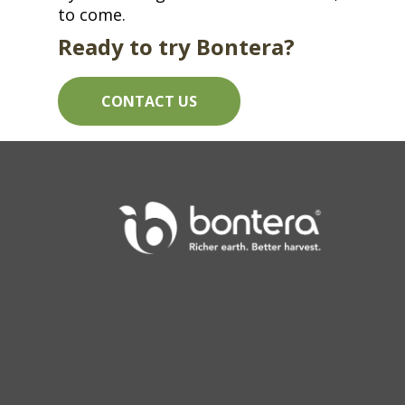
to come.​​​​‌ ‍ ​‍​‍‌‍ ‌ ​‍‌‍‍‌‌‍‌ ‌‍‍‌‌‍ ‍​‍​‍​ ‍‍​‍​‍‌ ​ ‌‍​‌‌‍ ‍‌‍‍‌‌ ‌​‌ ‍‌​‍ ‍‌‍‍‌‌‍ ​‍​‍​‍ ​​‍​‍‌‍‍​‌ ​‍‌‍‌‌‌‍‌‍​‍​‍​ ‍‍​‍​‍​‍ ‌ ​ ‌ ‌​‌ ‌‌‌‍‌​‌‍‍‌‌‍ ​‍ ‌‍‍‌‌‍ ‍‌ ‌​‌‍‌‌‌‍ ‍‌ ‌​​‍ ‌‍‌‌‌‍‌​‌‍‍‌‌ ‌​​‍ ‌‍ ‌‌‍ ‌‍‌​‌‍‌‌​ ‌‌ ​​‌ ​‍‌‍‌‌‌ ​ ‌‍‌‌‌‍ ‍‌ ‌​‌‍​‌‌ ‌​‌‍‍‌‌‍ ‌‍ ‍​ ‍ ‌‍‍‌‌‍‌​​ ‌‌ ​​‌‍ ‌ ​ ‌ ‌​​‍ ‍‌ ​ ‌‍​‌​‍ ‍‌‍‌‍‌ ‌‌‌ ‌​‌ ‌‌‌ ​‍‌‍‌‌​‍ ‌‌ ​​‌ ​‍‌‍ ‌‍ ‌‍‌‍‌‍‍‌‌‍ ‍‌‍‌ ​‍ ‌‌ ‌​‌‍‍​‌‍‌‌​‍ ‌‌‍‌‍‌‍ ‌‍ ‌‍‌​‌‍​ ‌‍‍​‌‍​‌‌‍‍‌‌‍ ‍​‍ ‌‌‍​‍‌‍ ‌‍ ‍‌ ‌​‌‍‌‌‌ ​‍‌‍​‌​‍ ‌‌ ‌​‌‍ ‌​‍ ‌‌‍ ​‌‍‌‌‌‍​‌‌‍‌​‌ ​ ​‍ ‌‌ ‌​‌‍‍​‌‍‌‌​‍ ‌‌‍​ ‌‍‍​‌‍​‌‌ ​‍‌‍‌ ‌‍‌‌​ ‍ ‌ ‌​‌ ‍‌‌ ​​‌‍‌‌​ ‌‌ ​​‌‍ ‌ ​ ‌ ‌​​ ‍ ‌ ​​‌‍​‌‌ ‌​‌‍‍​​ ‌‌‍​‍‌‍ ‌‍‌​‌ ‍‌​‍‌‌​ ‌‌‌​​‍‌‌ ‌‍‍ ‌‍‌‌‌ ‍‌​‍‌‌​ ​ ‌​‌​​‍‌‌​ ​ ‌​‌​​‍‌‌​ ​‍​ ​‍​ ​‌‌‍‌‌​ ‌‌‌‍‌‌‌‍‌‌‌‍​‌​ ‌​​ ‌‌​ ‍‌‌‍​‌​ ‍‌‌‍‌‍​‍‌‌​ ​‍​ ​‍​‍‌‌​ ‌‌‌​‌​​‍ ‍‌‍​ ‌‍‍​‌‍‍‌‌‍ ​‌‍‌​‌ ​‍‌‍‌‌‌‍ ‍​‍‌‌​ ‌‌‌​​‍‌‌ ‌‍‍ ‌‍‌‌‌ ‍‌​‍‌‌​ ​ ‌​‌​​‍‌‌​ ​ ‌​‌​​‍‌‌​ ​‍​ ​‍‌‍​‌​ ‌‌‌‍​‌​ ‌ ​ ​​‌‍​ ​ ​ ​ ‌‍​ ‍​​ ‍‌​ ‌ ​ ​ ​ ​​​‍‌‌​ ​‍​ ​‍​‍‌‌​ ‌‌‌​‌​​‍ ‍‌ ‌​‌‍‌‌‌ ‍​‌ ‌​​ ‌‍​‍‌‍​‌‌ ​ ‌‍‌‌‌‌‌‌‌ ​‍‌‍ ​​ ‌​‍‌‌​ ​‍‌​‌‍‌ ​ ‌ ‌​‌ ‌‌‌‍‌​‌‍‍‌‌‍ ​‍‌‍‌‍‍‌‌‍‌​​ ‌‌ ​​‌‍ ‌ ​ ‌ ‌​​‍ ‍‌ ​ ‌‍​‌​‍ ‍‌‍‌‍‌ ‌‌‌ ‌​‌ ‌‌‌ ​‍‌‍‌‌​‍ ‌‌ ​​‌ ​‍‌‍ ‌‍ ‌‍‌‍‌‍‍‌‌‍ ‍‌‍‌ ​‍ ‌‌ ‌​‌‍‍​‌‍‌‌​‍ ‌‌‍‌‍‌‍ ‌‍ ‌‍‌​‌‍​ ‌‍‍​‌‍​‌‌‍‍‌‌‍ ‍​‍ ‌‌‍​‍‌‍ ‌‍ ‍‌ ‌​‌‍‌‌‌ ​‍‌‍​‌​‍ ‌‌ ‌​‌‍ ‌​‍ ‌‌‍ ​‌‍‌‌‌‍​‌‌‍‌​‌ ​ ​‍ ‌‌ ‌​‌‍‍​‌‍‌‌​‍ ‌‌‍​ ‌‍‍​‌‍​‌‌ ​‍‌‍‌ ‌‍‌‌​‍‌‍‌ ‌​‌ ‍‌‌ ​​‌‍‌‌​ ‌‌ ​​‌‍ ‌ ​ ‌ ‌​​‍‌‍‌ ​​‌‍​‌‌ ‌​‌‍‍​​ ‌‌‍​‍‌‍ ‌‍‌​‌ ‍‌​‍‌‌​ ‌‌‌​​‍‌‌ ‌‍‍ ‌‍‌‌‌ ‍‌​‍‌‌​ ​ ‌​‌​​‍‌‌​ ​ ‌​‌​​‍‌‌​ ​‍​ ​‍​ ​‌‌‍‌‌​ ‌‌‌‍‌‌‌‍‌‌‌‍​‌​ ‌​​ ‌‌​ ‍‌‌‍​‌​ ‍‌‌‍‌‍​‍‌‌​ ​‍​ ​‍​‍‌‌​ ‌‌‌​‌​​‍ ‍‌‍​ ‌‍‍​‌‍‍‌‌‍ ​‌‍‌​‌ ​‍‌‍‌‌‌‍ ‍​‍‌‌​ ‌‌‌​​‍‌‌ ‌‍‍ ‌‍‌‌‌ ‍‌​‍‌‌​ ​ ‌​‌​​‍‌‌​ ​ ‌​‌​​‍‌‌​ ​‍​ ​‍‌‍​‌​ ‌‌‌‍​‌​ ‌ ​ ​​‌‍​ ​ ​ ​ ‌‍​ ‍​​ ‍‌​ ‌ ​ ​ ​ ​​​‍‌‌​ ​‍​ ​‍​‍‌‌​ ‌‌‌​‌​​‍ ‍‌ ‌​‌‍‌‌‌ ‍​‌ ‌​​‍‌‍‌ ​​‌‍‌‌‌ ​‍‌ ​ ‌ ​​‌‍‌‌‌‍​ ‌ ‌​‌‍‍‌‌ ‌‍‌‍‌‌​ ‌‌ ​​‌ ‌‌‌‍​‍‌‍ ​‌‍‍‌‌ ​ ‌‍‍​‌‍‌‌‌‍‌​​‍​‍‌ ‌
Ready to try Bontera?
CONTACT US