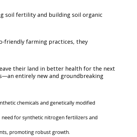
soil fertility and building soil organic
-friendly farming practices, they
ve their land in better health for the next
ts—an entirely new and groundbreaking
thetic chemicals and genetically modified
eed for synthetic nitrogen fertilizers and
‌ ‌​‌‍ ‌​‍ ‌‌‍ ​‌‍‌‌‌‍​‌‌‍‌​‌ ​ ​‍ ‌‌ ‌​‌‍‍​‌‍‌‌​‍ ‌‌‍​ ‌‍‍​‌‍​‌‌ ​‍‌‍‌ ‌‍‌‌​‍‌‍‌ ‌​‌ ‍‌‌ ​​‌‍‌‌​ ‌‌ ​​‌‍ ‌ ​ ‌ ‌​​‍‌‍‌ ​​‌‍​‌‌ ‌​‌‍‍​​ ‌‌‍​‍‌‍ ‌‍‌​‌ ‍‌​‍‌‌​ ‌‌‌​​‍‌‌ ‌‍‍ ‌‍‌‌‌ ‍‌​‍‌‌​ ​ ‌​‌​​‍‌‌​ ​ ‌​‌​​‍‌‌​ ​‍​ ​‍‌‍‌‌​ ‍‌‌‍​ ​ ​ ‌‍‌​​ ‌‍‌‍​ ​ ‌​​ ‌‍‌‍‌‌‌‍​‍​ ​‌​‍‌‌​ ​‍​ ​‍​‍‌‌​ ‌‌‌​‌​​‍ ‍‌‍​ ‌‍‍​‌‍‍‌‌‍ ​‌‍‌​‌ ​‍‌‍‌‌‌‍ ‍​‍‌‌​ ‌‌‌​​‍‌‌ ‌‍‍ ‌‍‌‌‌ ‍‌​‍‌‌​ ​ ‌​‌​​‍‌‌​ ​ ‌​‌​​‍‌‌​ ​‍​ ​‍​ ‌ ‌‍‌​‌‍‌​​ ‌​​ ​‍‌‍‌‌​ ​ ​ ‍‌‌‍‌‍‌‍‌‌‌‍‌‌​ ‌ ​ ​‌​‍‌‌​ ​‍​ ​‍​‍‌‌​ ‌‌‌​‌​​‍ ‍‌ ‌​‌‍‌‌‌ ‍​‌ ‌​​‍‌‍‌ ​​‌‍‌‌‌ ​‍‌ ​ ‌ ​​‌‍‌‌‌‍​ ‌ ‌​‌‍‍‌‌ ‌‍‌‍‌‌​ ‌‌ ​​‌ ‌‌‌‍​‍‌‍ ​‌‍‍‌‌ ​ ‌‍‍​‌‍‌‌‌‍‌​​‍​‍‌ ‌