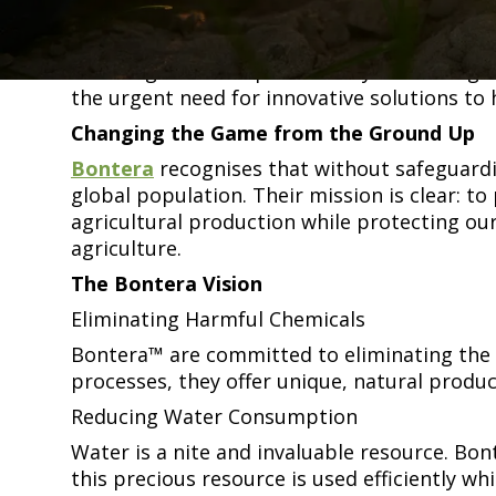
emissions—surpassing the entire aviation industry.​​​​‌ ‍ ​‍​‍‌‍ ‌ ​‍‌‍‍‌‌‍‌ ‌‍‍‌‌‍ ‍​‍​‍​ ‍‍​‍​‍‌ ​ ‌‍​‌‌‍ ‍‌‍‍‌‌ ‌​‌ ‍‌​‍ ‍‌‍‍‌‌‍ ​‍​‍​‍ ​​‍​‍‌‍‍​‌ ​‍‌‍‌‌‌‍‌‍​‍​‍​ ‍‍​‍​‍​‍ ‌ ​ ‌ ‌​‌ ‌‌‌‍‌​‌‍‍‌‌‍ ​‍ ‌‍‍‌‌‍ ‍‌ ‌​‌‍‌‌‌‍ ‍‌ ‌​​‍ ‌‍‌‌‌‍‌​‌‍‍‌‌ ‌​​‍ ‌‍ ‌‌‍ ‌‍‌​‌‍‌‌​ ‌‌ ​​‌ ​‍‌‍‌‌‌ ​ ‌‍‌‌‌‍ ‍‌ ‌​‌‍​‌‌ ‌​‌‍‍‌‌‍ ‌‍ ‍​ ‍ ‌‍‍‌‌‍‌​​ ‌‌ ​​‌‍ ‌ ​ ‌ ‌​​‍ ‍‌ ​ ‌‍​‌​‍ ‍‌‍‌‍‌ ‌‌‌ ‌​‌ ‌‌‌ ​‍‌‍‌‌​‍ ‌‌ ​​‌ ​‍‌‍ ‌‍ ‌‍‌‍‌‍‍‌‌‍ ‍‌‍‌ ​‍ ‌‌ ‌​‌‍‍​‌‍‌‌​‍ ‌‌‍‌‍‌‍ ‌‍ ‌‍‌​‌‍​ ‌‍‍​‌‍​‌‌‍‍‌‌‍ ‍​‍ ‌‌‍​‍‌‍ ‌‍ ‍‌ ‌​‌‍‌‌‌ ​‍‌‍​‌​‍ ‌‌ ‌​‌‍ ‌​‍ ‌‌‍ ​‌‍‌‌‌‍​‌‌‍‌​‌ ​ ​‍ ‌‌ ‌​‌‍‍​‌‍‌‌​‍ ‌‌‍​ ‌‍‍​‌‍​‌‌ ​‍‌‍‌ ‌‍‌‌​ ‍ ‌ ‌​‌ ‍‌‌ ​​‌‍‌‌​ ‌‌ ​​‌‍ ‌ ​ ‌ ‌​​ ‍ ‌ ​​‌‍​‌‌ ‌​‌‍‍​​ ‌‌‍​‍‌‍ ‌‍‌​‌ ‍‌​‍‌‌​ ‌‌‌​​‍‌‌ ‌‍‍ ‌‍‌‌‌ ‍‌​‍‌‌​ ​ ‌​‌​​‍‌‌​ ​ ‌​‌​​‍‌‌​ ​‍​ ​‍​ ‌​​ ‍‌​ ​‍‌‍‌‌​ ‍‌​ ​​‌‍‌‍‌‍​‌​ ‌ ​ ​​‌‍​‍​ ‍​​‍‌‌​ ​‍​ ​‍​‍‌‌​ ‌‌‌​‌​​‍ ‍‌‍​ ‌‍‍​‌‍‍‌‌‍ ​‌‍‌​‌ ​‍‌‍‌‌‌‍ ‍​‍‌‌​ ‌‌‌​​‍‌‌ ‌‍‍ ‌‍‌‌‌ ‍‌​‍‌‌​ ​ ‌​‌​​‍‌‌​ ​ ‌​‌​​‍‌‌​ ​‍​ ​‍​ ‍​​ ‌​​ ​​‌‍‌‌​ ‍​​ ​​‌‍​‍‌‍​‌‌‍​‍​ ‌‍​ ​‌​ ‍​​ ​​​‍‌‌​ ​‍​ ​‍​‍‌‌​ ‌‌‌​‌​​‍ ‍‌ ‌​‌‍‌‌‌ ‍​‌ ‌​​ ‌‍​‍‌‍​‌‌ ​ ‌‍‌‌‌‌‌‌‌ ​‍‌‍ ​​ ‌​‍‌‌​ ​‍‌​‌‍‌ ​ ‌ ‌​‌ ‌‌‌‍‌​‌‍‍‌‌‍ ​‍‌‍‌‍‍‌‌‍‌​​ ‌‌ ​​‌‍ ‌ ​ ‌ ‌​​‍ ‍‌ ​ ‌‍​‌​‍ ‍‌‍‌‍‌ ‌‌‌ ‌​‌ ‌‌‌ ​‍‌‍‌‌​‍ ‌‌ ​​‌ ​‍‌‍ ‌‍ ‌‍‌‍‌‍‍‌‌‍ ‍‌‍‌ ​‍ ‌‌ ‌​‌‍‍​‌‍‌‌​‍ ‌‌‍‌‍‌‍ ‌‍ ‌‍‌​‌‍​ ‌‍‍​‌‍​‌‌‍‍‌‌‍ ‍​‍ ‌‌‍​‍‌‍ ‌‍ ‍‌ ‌​‌‍‌‌‌ ​‍‌‍​‌​‍ ‌‌ ‌​‌‍ ‌​‍ ‌‌‍ ​‌‍‌‌‌‍​‌‌‍‌​‌ ​ ​‍ ‌‌ ‌​‌‍‍​‌‍‌‌​‍ ‌‌‍​ ‌‍‍​‌‍​‌‌ ​‍‌‍‌ ‌‍‌‌​‍‌‍‌ ‌​‌ ‍‌‌ ​​‌‍‌‌​ ‌‌ ​​‌‍ ‌ ​ ‌ ‌​​‍‌‍‌ ​​‌‍​‌‌ ‌​‌‍‍​​ ‌‌‍​‍‌‍ ‌‍‌​‌ ‍‌​‍‌‌​ ‌‌‌​​‍‌‌ ‌‍‍ ‌‍‌‌‌ ‍‌​‍‌‌​ ​ ‌​‌​​‍‌‌​ ​ ‌​‌​​‍‌‌​ ​‍​ ​‍​ ‌​​ ‍‌​ ​‍‌‍‌‌​ ‍‌​ ​​‌‍‌‍‌‍​‌​ ‌ ​ ​​‌‍​‍​ ‍​​‍‌‌​ ​‍​ ​‍​‍‌‌​ ‌‌‌​‌​​‍ ‍‌‍​ ‌‍‍​‌‍‍‌‌‍ ​‌‍‌​‌ ​‍‌‍‌‌‌‍ ‍​‍
In addition, alarming trends in land producti
declining trends in productivity. In the Org
the urgent need for innovative solutions to halt this environmental deterioration.​​​​‌ ‍ ​‍​‍‌‍ ‌ ​‍‌‍‍‌‌‍‌ ‌‍‍‌‌‍ ‍​‍​‍​ ‍‍​‍​‍‌ ​ ‌‍​‌‌‍ ‍‌‍‍‌‌ ‌​‌ ‍‌​‍ ‍‌‍‍‌‌‍ ​‍​‍​‍ ​​‍​‍‌‍‍​‌ ​‍‌‍‌‌‌‍‌‍​‍​‍​ ‍‍​‍​‍​‍ ‌ ​ ‌ ‌​‌ ‌‌‌‍‌​‌‍‍‌‌‍ ​‍ ‌‍‍‌‌‍ ‍‌ ‌​‌‍‌‌‌‍ ‍‌ ‌​​‍ ‌‍‌‌‌‍‌​‌‍‍‌‌ ‌​​‍ ‌‍ ‌‌‍ ‌‍‌​‌‍‌‌​ ‌‌ ​​‌ ​‍‌‍‌‌‌ ​ ‌‍‌‌‌‍ ‍‌ ‌​‌‍​‌‌ ‌​‌‍‍‌‌‍ ‌‍ ‍​ ‍ ‌‍‍‌‌‍‌​​ ‌‌ ​​‌‍ ‌ ​ ‌ ‌​​‍ ‍‌ ​ ‌‍​‌​‍ ‍‌‍‌‍‌ ‌‌‌ ‌​‌ ‌‌‌ ​‍‌‍‌‌​‍ ‌‌ ​​‌ ​‍‌‍ ‌‍ ‌‍‌‍‌‍‍‌‌‍ ‍‌‍‌ ​‍ ‌‌ ‌​‌‍‍​‌‍‌‌​‍ ‌‌‍‌‍‌‍ ‌‍ ‌‍‌​‌‍​ ‌‍‍​‌‍​‌‌‍‍‌‌‍ ‍​‍ ‌‌‍​‍‌‍ ‌‍ ‍‌ ‌​‌‍‌‌‌ ​‍‌‍​‌​‍ ‌‌ ‌​‌‍ ‌​‍ ‌‌‍ ​‌‍‌‌‌‍​‌‌‍‌​‌ ​ ​‍ ‌‌ ‌​‌‍‍​‌‍‌‌​‍ ‌‌‍​ ‌‍‍​‌‍​‌‌ ​‍‌‍‌ ‌‍‌‌​ ‍ ‌ ‌​‌ ‍‌‌ ​​‌‍‌‌​ ‌‌ ​​‌‍ ‌ ​ ‌ ‌​​ ‍ ‌ ​​‌‍​‌‌ ‌​‌‍‍​​ ‌‌‍​‍‌‍ ‌‍‌​‌ ‍‌​‍‌‌​ ‌‌‌​​‍‌‌ ‌‍‍ ‌‍‌‌‌ ‍‌​‍‌‌​ ​ ‌​‌​​‍‌‌​ ​ ‌​‌​​‍‌‌​ ​‍​ ​‍​ ‌‍‌‍‌‌​ ​‍​ ‌‌​ ‌ ​ ‌ ‌‍​‍​ ​ ‌‍‌‍​ ​​​ ‌​​ ​‌​‍‌‌​ ​‍​ ​‍​‍‌‌​ ‌‌‌​‌​​‍ ‍‌‍​ ‌‍‍​‌‍‍‌‌‍ ​‌‍‌​‌ ​‍‌‍‌‌‌‍ ‍​‍‌‌​ ‌‌‌​​‍‌‌ ‌‍‍ ‌‍‌‌‌ ‍‌​‍‌‌​ ​ ‌​‌​​‍‌‌​ ​ ‌​‌​​‍‌‌​ ​‍​ ​‍‌‍‌‍‌‍‌‍​ ​‍‌‍‌‌‌‍​‌​ ‌​​ ‌​​ ‌‌‌‍​‌‌‍​‌‌‍​‌‌‍​‍​ ​​​‍‌‌​ ​‍​ ​‍​‍‌‌​ ‌‌‌​‌​​‍ ‍‌ ‌​‌
Changing the Game from the Ground Up​​​​‌ ‍ ​‍​‍‌‍ ‌ ​‍‌‍‍‌‌‍‌ ‌‍‍‌‌‍ ‍​‍​‍​ ‍‍​‍​‍‌ ​ ‌‍​‌‌‍ ‍‌‍‍‌‌ ‌​‌ ‍‌​‍ ‍‌‍‍‌‌‍ ​‍​‍​‍ ​​‍​‍‌‍‍​‌ ​‍‌‍‌‌‌‍‌‍​‍​‍​ ‍‍​‍​‍​‍ ‌ ​ ‌ ‌​‌ ‌‌‌‍‌​‌‍‍‌‌‍ ​‍ ‌‍‍‌‌‍ ‍‌ ‌​‌‍‌‌‌‍ ‍‌ ‌​​‍ ‌‍‌‌‌‍‌​‌‍‍‌‌ ‌​​‍ ‌‍ ‌‌‍ ‌‍‌​‌‍‌‌​ ‌‌ ​​‌ ​‍‌‍‌‌‌ ​ ‌‍‌‌‌‍ ‍‌ ‌​‌‍​‌‌ ‌​‌‍‍‌‌‍ ‌‍ ‍​ ‍ ‌‍‍‌‌‍‌​​ ‌‌ ​​‌‍ ‌ ​ ‌ ‌​​‍ ‍‌ ​ ‌‍​‌​‍ ‍‌‍‌‍‌ ‌‌‌ ‌​‌ ‌‌‌ ​‍‌‍‌‌​‍ ‌‌ ​​‌ ​‍‌‍ ‌‍ ‌‍‌‍‌‍‍‌‌‍ ‍‌‍‌ ​‍ ‌‌ ‌​‌‍‍​‌‍‌‌​‍ ‌‌‍‌‍‌‍ ‌‍ ‌‍‌​‌‍​ ‌‍‍​‌‍​‌‌‍‍‌‌‍ ‍​‍ ‌‌‍​‍‌‍ ‌‍ ‍‌ ‌​‌‍‌‌‌ ​‍‌‍​‌​‍ ‌‌ ‌​‌‍ ‌​‍ ‌‌‍ ​‌‍‌‌‌‍​‌‌‍‌​‌ ​ ​‍ ‌‌ ‌​‌‍‍​‌‍‌‌​‍ ‌‌‍​ ‌‍‍​‌‍​‌‌ ​‍‌‍‌ ‌‍‌‌​ ‍ ‌ ‌​‌ ‍‌‌ ​​‌‍‌‌​ ‌‌ ​​‌‍ ‌ ​ ‌ ‌​​ ‍ ‌ ​​‌‍​‌‌ ‌​‌‍‍​​ ‌‌‍​‍‌‍ ‌‍‌​‌ ‍‌​‍‌‌​ ‌‌‌​​‍‌‌ ‌‍‍ ‌‍‌‌‌ ‍‌​‍‌‌​ ​ ‌​‌​​‍‌‌​ ​ ‌​‌​​‍‌‌​ ​‍​ ​‍‌‍‌​‌‍‌‌​ ‍‌‌‍​‍​ ​​​ ​ ​ ​ ​ ‍​​ ‌‌‌‍​‍​ ​ ​ ‌​​‍‌‌​ ​‍​ ​‍​‍‌‌​ ‌‌‌​‌​​‍ ‍‌‍​ ‌‍‍​‌‍‍‌‌‍ ​‌‍‌​‌ ​‍‌‍‌‌‌‍ ‍​‍‌‌​ ‌‌‌​​‍‌‌ ‌‍‍ ‌‍‌‌‌ ‍‌​‍‌‌​ ​ ‌​‌​​‍‌‌​ ​ ‌​‌​​‍‌‌​ ​‍​ ​‍‌‍‌‌​ ​‍​ ‌ ​ ​ ‌‍​‌​ ​ ‌‍​‍​ ‌‌‌‍​‌​ ​ ‌‍‌​​ ‍​​ ​​​‍‌‌​ ​‍​ ​‍​‍‌‌​ ‌‌‌​‌​​‍ ‍‌ ‌​‌‍‌‌‌ ‍​‌ ‌​​ ‌‍​‍‌‍​‌‌ ​ ‌‍‌‌‌‌‌‌‌ ​‍‌‍ ​​ ‌​‍‌‌​ ​‍‌​‌‍‌ ​ ‌ ‌​‌ ‌‌‌‍‌​‌‍‍‌‌‍ ​‍‌‍‌‍‍‌‌‍‌​​ ‌‌ ​​‌‍ ‌ ​ ‌ ‌​​‍ ‍‌ ​ ‌‍​‌​‍ ‍‌‍‌‍‌ ‌‌‌ ‌​‌ ‌‌‌ ​‍‌‍‌‌​‍ ‌‌ ​​‌ ​‍‌‍ ‌‍ ‌‍‌‍‌‍‍‌‌‍ ‍‌‍‌ ​‍ ‌‌ ‌​‌‍‍​‌‍‌‌​‍ ‌‌‍‌‍‌‍ ‌‍ ‌‍‌​‌‍​ ‌‍‍​‌‍​‌‌‍‍‌‌‍ ‍​‍ ‌‌‍​‍‌‍ ‌‍ ‍‌ ‌​‌‍‌‌‌ ​‍‌‍​‌​‍ ‌‌ ‌​‌‍ ‌​‍ ‌‌‍ ​‌‍‌‌‌‍​‌‌‍‌​‌ ​ ​‍ ‌‌ ‌​‌‍‍​‌‍‌‌​‍ ‌‌‍​ ‌‍‍​‌‍​‌‌ ​‍‌‍‌ ‌‍‌‌​‍‌‍‌ ‌​‌ ‍‌‌ ​​‌‍‌‌​ ‌‌ ​​‌‍ ‌ ​ ‌ ‌​​‍‌‍‌ ​​‌‍​‌‌ ‌​‌‍‍​​ ‌‌‍​‍‌‍ ‌‍‌​‌ ‍‌​‍‌‌​ ‌‌‌​​‍‌‌ ‌‍‍ ‌‍‌‌‌ ‍‌​‍‌‌​ ​ ‌​‌​​‍‌‌​ ​ ‌​‌​​‍‌‌​ ​‍​ ​‍‌‍‌​‌‍‌‌​ ‍‌‌‍​‍​ ​​​ ​ ​ ​ ​ ‍​​ ‌‌‌‍​‍​ ​ ​ ‌​​‍‌‌​ ​‍​ ​‍​‍‌‌​ ‌‌‌​‌​​‍ ‍‌‍​ ‌‍‍​‌‍‍‌‌‍ ​‌‍‌​‌ ​‍‌‍‌‌‌‍ ‍​‍‌‌​ ‌‌‌​​‍‌‌ ‌‍‍ ‌‍‌‌‌ ‍‌​‍‌‌​ ​ ‌​‌​​‍‌‌​ ​ ‌​‌​​‍‌‌​ ​‍​ ​‍‌‍‌‌​ ​‍​ ‌ ​ ​ ‌‍​‌​ ​ ‌‍​‍​ ‌‌‌‍​‌​ ​ ‌‍‌​​ ‍​​ ​​​‍‌‌​ ​‍​ ​‍​‍‌‌​ ‌‌‌​‌​​‍ ‍‌ ‌​‌‍‌‌‌ ‍​‌ ‌​​‍‌‍‌ ​​‌‍‌‌‌ ​‍‌ ​ ‌ ​​‌‍‌‌‌‍​ ‌ ‌​‌‍‍‌‌ ‌‍‌‍‌‌​ ‌‌ ​​‌ ‌‌‌‍​‍‌‍ ​‌‍‍‌‌ ​ ‌‍‍​‌‍‌‌‌‍‌​​‍​‍‌ ‌
Bontera​​​​‌ ‍ ​‍​‍‌‍ ‌ ​‍‌‍‍‌‌‍‌ ‌‍‍‌‌‍ ‍​‍​‍​ ‍‍​‍​‍‌ ​ ‌‍​‌‌‍ ‍‌‍‍‌‌ ‌​‌ ‍‌​‍ ‍‌‍‍‌‌‍ ​‍​‍​‍ ​​‍​‍‌‍‍​‌ ​‍‌‍‌‌‌‍‌‍​‍​‍​ ‍‍​‍​‍​‍ ‌ ​ ‌ ‌​‌ ‌‌‌‍‌​‌‍‍‌‌‍ ​‍ ‌‍‍‌‌‍ ‍‌ ‌​‌‍‌‌‌‍ ‍‌ ‌​​‍ ‌‍‌‌‌‍‌​‌‍‍‌‌ ‌​​‍ ‌‍ ‌‌‍ ‌‍‌​‌‍‌‌​ ‌‌ ​​‌ ​‍‌‍‌‌‌ ​ ‌‍‌‌‌‍ ‍‌ ‌​‌‍​‌‌ ‌​‌‍‍‌‌‍ ‌‍ ‍​ ‍ ‌‍‍‌‌‍‌​​ ‌‌ ​​‌‍ ‌ ​ ‌ ‌​​‍ ‍‌ ​ ‌‍​‌​‍ ‍‌‍‌‍‌ ‌‌‌ ‌​‌ ‌‌‌ ​‍‌‍‌‌​‍ ‌‌ ​​‌ ​‍‌‍ ‌‍ ‌‍‌‍‌‍‍‌‌‍ ‍‌‍‌ ​‍ ‌‌ ‌​‌‍‍​‌‍‌‌​‍ ‌‌‍‌‍‌‍ ‌‍ ‌‍‌​‌‍​ ‌‍‍​‌‍​‌‌‍‍‌‌‍ ‍​‍ ‌‌‍​‍‌‍ ‌‍ ‍‌ ‌​‌‍‌‌‌ ​‍‌‍​‌​‍ ‌‌ ‌​‌‍ ‌​‍ ‌‌‍ ​‌‍‌‌‌‍​‌‌‍‌​‌ ​ ​‍ ‌‌ ‌​‌‍‍​‌‍‌‌​‍ ‌‌‍​ ‌‍‍​‌‍​‌‌ ​‍‌‍‌ ‌‍‌‌​ ‍ ‌ ‌​‌ ‍‌‌ ​​‌‍‌‌​ ‌‌ ​​‌‍ ‌ ​ ‌ ‌​​ ‍ ‌ ​​‌‍​‌‌ ‌​‌‍‍​​ ‌‌‍​‍‌‍ ‌‍‌​‌ ‍‌​‍‌‌​ ‌‌‌​​‍‌‌ ‌‍‍ ‌‍‌‌‌ ‍‌​‍‌‌​ ​ ‌​‌​​‍‌‌​ ​ ‌​‌​​‍‌‌​ ​‍​ ​‍​ ‍​​ ​‌​ ‍‌‌‍​‌​ ‌‌​ ‌‌​ ​ ‌‍​ ‌‍‌‌​ ‌​‌‍‌‍‌‍‌‍​‍‌‌​ ​‍​ ​‍​‍‌‌​ ‌‌‌​‌​​‍ ‍‌‍​ ‌‍‍​‌‍‍‌‌‍ ​‌‍‌​‌ ​‍‌‍‌‌‌‍ ‍​‍‌‌​ ‌‌‌​​‍‌‌ ‌‍‍ ‌‍‌‌‌ ‍‌​‍‌‌​ ​ ‌​‌​​‍‌‌​ ​ ‌​‌​​‍‌‌​ ​‍​ ​‍‌‍‌​‌‍​‌​ ‌​​ ‌ ‌‍​‌​ ‌ ​ ​ ‌‍​‍‌‍‌‌​ ​‍​ ‍​‌‍‌‍​ ​​​‍‌‌​ ​‍​ ​‍​‍‌‌​ ‌‌‌​‌​​‍ ‍‌ ‌​‌‍‌‌‌ ‍​‌ ‌​​ ‌‍​‍‌‍​‌‌ ​ ‌‍‌‌‌‌‌‌‌ ​‍‌‍ ​​ ‌​‍‌‌​ ​‍‌​‌‍‌ ​ ‌ ‌​‌ ‌‌‌‍‌​‌‍‍‌‌‍ ​‍‌‍‌‍‍‌‌‍‌​​ ‌‌ ​​‌‍ ‌ ​ ‌ ‌​​‍ ‍‌ ​ ‌‍​‌​‍ ‍‌‍‌‍‌ ‌‌‌ ‌​‌ ‌‌‌ ​‍‌‍‌‌​‍ ‌‌ ​​‌ ​‍‌‍ ‌‍ ‌‍‌‍‌‍‍‌‌‍ ‍‌‍‌ ​‍ ‌‌ ‌​‌‍‍​‌‍‌‌​‍ ‌‌‍‌‍‌‍ ‌‍ ‌‍‌​‌‍​ ‌‍‍​‌‍​‌‌‍‍‌‌‍ ‍​‍ ‌‌‍​‍‌‍ ‌‍ ‍‌ ‌​‌‍‌‌‌ ​‍‌‍​‌​‍ ‌‌ ‌​‌‍ ‌​‍ ‌‌‍ ​‌‍‌‌‌‍​‌‌‍‌​‌ ​ ​‍ ‌‌ ‌​‌‍‍​‌‍‌‌​‍ ‌‌‍​ ‌‍‍​‌‍​‌‌ ​‍‌‍‌ ‌‍‌‌​‍‌‍‌ ‌​‌ ‍‌‌ ​​‌‍‌‌​ ‌‌ ​​‌‍ ‌ ​ ‌ ‌​​‍‌‍‌ ​​‌‍​‌‌ ‌​‌‍‍​​ ‌‌‍​‍‌‍ ‌‍‌​‌ ‍‌​‍‌‌​ ‌‌‌​​‍‌‌ ‌‍‍ ‌‍‌‌‌ ‍‌​‍‌‌​ ​ ‌​‌​​‍‌‌​ ​ ‌​‌​​‍‌‌​ ​‍​ ​‍​ ‍​​ ​‌​ ‍‌‌‍​‌​ ‌‌​ ‌‌​ ​ ‌‍​ ‌‍‌‌​ ‌​‌‍‌‍‌‍‌‍​‍‌‌​ ​‍​ ​‍​‍‌‌​ ‌‌‌​‌​​‍ ‍‌‍​ ‌‍‍​‌‍‍‌‌‍ ​‌‍‌​‌ ​‍‌‍‌‌‌‍ ‍​‍‌‌​ ‌‌‌​​‍‌‌ ‌‍‍ ‌‍‌‌‌ ‍‌​‍‌‌​ ​ ‌​‌​​‍‌‌​ ​ ‌​‌​​‍‌‌​ ​‍​ ​‍‌‍‌​‌‍​‌​ ‌​​ ‌ ‌‍​‌​ ‌ ​ ​ ‌‍​‍‌‍‌‌​ ​‍​ ‍​‌‍‌‍​ ​​​‍‌‌​ ​‍​ ​‍​‍‌‌​ ‌‌‌​‌​​‍ ‍‌ ‌​‌‍‌‌‌ ‍​‌ ‌​​‍‌‍‌ ​​‌‍‌‌‌ ​‍‌ ​ ‌ ​​‌‍‌‌‌‍​ ‌ ‌​‌‍‍‌‌ ‌‍‌‍‌‌​ ‌‌ ​​‌ ‌‌‌‍​‍‌‍ ​‌‍‍‌‌ ​ ‌‍‍​‌‍‌‌‌‍‌​​‍​‍‌ ‌
recognises that without safeguardi
global population. Their mission is clear: t
agricultural production while protecting ou
agriculture.​​​​‌ ‍ ​‍​‍‌‍ ‌ ​‍‌‍‍‌‌‍‌ ‌‍‍‌‌‍ ‍​‍​‍​ ‍‍​‍​‍‌ ​ ‌‍​‌‌‍ ‍‌‍‍‌‌ ‌​‌ ‍‌​‍ ‍‌‍‍‌‌‍ ​‍​‍​‍ ​​‍​‍‌‍‍​‌ ​‍‌‍‌‌‌‍‌‍​‍​‍​ ‍‍​‍​‍​‍ ‌ ​ ‌ ‌​‌ ‌‌‌‍‌​‌‍‍‌‌‍ ​‍ ‌‍‍‌‌‍ ‍‌ ‌​‌‍‌‌‌‍ ‍‌ ‌​​‍ ‌‍‌‌‌‍‌​‌‍‍‌‌ ‌​​‍ ‌‍ ‌‌‍ ‌‍‌​‌‍‌‌​ ‌‌ ​​‌ ​‍‌‍‌‌‌ ​ ‌‍‌‌‌‍ ‍‌ ‌​‌‍​‌‌ ‌​‌‍‍‌‌‍ ‌‍ ‍​ ‍ ‌‍‍‌‌‍‌​​ ‌‌ ​​‌‍ ‌ ​ ‌ ‌​​‍ ‍‌ ​ ‌‍​‌​‍ ‍‌‍‌‍‌ ‌‌‌ ‌​‌ ‌‌‌ ​‍‌‍‌‌​‍ ‌‌ ​​‌ ​‍‌‍ ‌‍ ‌‍‌‍‌‍‍‌‌‍ ‍‌‍‌ ​‍ ‌‌ ‌​‌‍‍​‌‍‌‌​‍ ‌‌‍‌‍‌‍ ‌‍ ‌‍‌​‌‍​ ‌‍‍​‌‍​‌‌‍‍‌‌‍ ‍​‍ ‌‌‍​‍‌‍ ‌‍ ‍‌ ‌​‌‍‌‌‌ ​‍‌‍​‌​‍ ‌‌ ‌​‌‍ ‌​‍ ‌‌‍ ​‌‍‌‌‌‍​‌‌‍‌​‌ ​ ​‍ ‌‌ ‌​‌‍‍​‌‍‌‌​‍ ‌‌‍​ ‌‍‍​‌‍​‌‌ ​‍‌‍‌ ‌‍‌‌​ ‍ ‌ ‌​‌ ‍‌‌ ​​‌‍‌‌​ ‌‌ ​​‌‍ ‌ ​ ‌ ‌​​ ‍ ‌ ​​‌‍​‌‌ ‌​‌‍‍​​ ‌‌‍​‍‌‍ ‌‍‌​‌ ‍‌​‍‌‌​ ‌‌‌​​‍‌‌ ‌‍‍ ‌‍‌‌‌ ‍‌​‍‌‌​ ​ ‌​‌​​‍‌‌​ ​ ‌​‌​​‍‌‌​ ​‍​ ​‍​ ‍​​ ​‌​ ‍‌‌‍​‌​ ‌‌​ ‌‌​ ​ ‌‍​ ‌‍‌‌​ ‌​‌‍‌‍‌‍‌‍​‍‌‌​ ​‍​ ​‍​‍‌‌​ ‌‌‌​‌​​‍ ‍‌‍​ ‌‍‍​‌‍‍‌‌‍ ​‌‍‌​‌ ​‍‌‍‌‌‌‍ ‍​‍‌‌​ ‌‌‌​​‍‌‌ ‌‍‍ ‌‍‌‌‌ ‍‌​‍‌‌​ ​ ‌​‌​​‍‌‌​ ​ ‌​‌​​‍‌‌​ ​‍​ ​‍‌‍‌​‌‍​‌​ ‌​​ ‌ ‌‍​‌​ ‌ ​ ​ ‌‍​‍‌‍‌‌​ ​‍​ ‍​‌‍‌‍​ ​‌​‍‌‌​ ​‍​ ​‍​‍‌‌​ ‌‌‌​‌​​‍ ‍‌ ‌​‌‍‌‌‌ ‍​‌ ‌​​ ‌‍​‍‌‍​‌‌ ​ ‌‍‌‌‌‌‌‌‌ ​‍‌‍ ​​ ‌​‍‌‌​ ​‍‌​‌‍‌ ​ ‌ ‌​‌ ‌‌‌‍‌​‌‍‍‌‌‍ ​‍‌‍‌‍‍‌‌‍‌​​ ‌‌ ​​‌‍ ‌ ​ ‌ ‌​​‍ ‍‌ ​ ‌‍​‌​‍ ‍‌‍‌‍‌ ‌‌‌ ‌​‌ ‌‌‌ ​‍‌‍‌‌​‍ ‌‌ ​​‌ ​‍‌‍ ‌‍ ‌‍‌‍‌‍‍‌‌‍ ‍‌‍‌ ​‍ ‌‌ ‌​‌‍‍​‌‍‌‌​‍ ‌‌‍‌‍‌‍ ‌‍ ‌‍‌​‌‍​ ‌‍‍​‌‍​‌‌‍‍‌‌‍ ‍​‍ ‌‌‍​‍‌‍ ‌‍ ‍‌ ‌​‌‍‌‌‌ ​‍‌‍​‌​‍ ‌‌ ‌​‌‍ ‌​‍ ‌‌‍ ​‌‍‌‌‌‍​‌‌‍‌​‌ ​ ​‍ ‌‌ ‌​‌‍‍​‌‍‌‌​‍ ‌‌‍​ ‌‍‍​‌‍​‌‌ ​‍‌‍‌ ‌‍‌‌​‍‌‍‌ ‌​‌ ‍‌‌ ​​‌‍‌‌​ ‌‌ ​​‌‍ ‌ ​ ‌ ‌​​‍‌‍‌ ​​‌‍​‌‌ ‌​‌‍‍​​ ‌‌‍​‍‌‍ ‌‍‌​‌ ‍‌​‍‌‌​ ‌‌‌​​‍‌‌ ‌‍‍ ‌‍‌‌‌ ‍‌​‍‌‌​ ​ ‌​‌​​‍‌‌​ ​ ‌​‌​​‍‌‌​ ​‍​ ​‍​ ‍​​ ​‌​ ‍‌‌‍​‌​ ‌‌​ ‌‌​ ​ ‌‍​ ‌‍‌‌​ ‌​‌‍‌‍‌‍‌‍​‍‌‌​ ​‍​ ​‍​‍‌‌​ ‌‌‌​‌​​‍ ‍‌‍​ ‌‍‍​‌‍‍‌‌‍ ​‌‍‌​‌ ​‍‌‍‌‌‌‍ ‍​‍‌‌​ ‌‌‌​​‍‌‌ ‌‍‍ ‌‍‌‌‌ ‍‌​‍‌‌​ ​ ‌​‌​​‍‌‌​ ​ ‌​‌​​‍‌‌​ ​‍​ ​‍‌‍‌​‌‍​‌​ ‌​​ ‌ ‌‍​‌​ ‌ ​ ​ ‌‍​‍‌‍‌‌​ ​‍​ ‍​‌‍‌‍​ ​‌​‍‌‌​ ​‍​ ​‍​‍‌‌​ ‌‌‌​‌​​‍ ‍‌ ‌​‌‍‌‌‌ ‍​‌ ‌​​‍‌‍‌ ​​‌‍‌‌‌ ​‍‌ ​ ‌ ​​‌‍‌‌‌‍​ ‌ ‌​‌‍‍‌‌ ‌‍‌‍‌‌​ ‌‌ ​​‌ ‌‌‌‍​‍‌‍ ​‌‍‍‌‌ ​ ‌‍‍​‌‍‌‌‌‍‌​​‍​‍‌ ‌
The Bontera Vision​​​​‌ ‍ ​‍​‍‌‍ ‌ ​‍‌‍‍‌‌‍‌ ‌‍‍‌‌‍ ‍​‍​‍​ ‍‍​‍​‍‌ ​ ‌‍​‌‌‍ ‍‌‍‍‌‌ ‌​‌ ‍‌​‍ ‍‌‍‍‌‌‍ ​‍​‍​‍ ​​‍​‍‌‍‍​‌ ​‍‌‍‌‌‌‍‌‍​‍​‍​ ‍‍​‍​‍​‍ ‌ ​ ‌ ‌​‌ ‌‌‌‍‌​‌‍‍‌‌‍ ​‍ ‌‍‍‌‌‍ ‍‌ ‌​‌‍‌‌‌‍ ‍‌ ‌​​‍ ‌‍‌‌‌‍‌​‌‍‍‌‌ ‌​​‍ ‌‍ ‌‌‍ ‌‍‌​‌‍‌‌​ ‌‌ ​​‌ ​‍‌‍‌‌‌ ​ ‌‍‌‌‌‍ ‍‌ ‌​‌‍​‌‌ ‌​‌‍‍‌‌‍ ‌‍ ‍​ ‍ ‌‍‍‌‌‍‌​​ ‌‌ ​​‌‍ ‌ ​ ‌ ‌​​‍ ‍‌ ​ ‌‍​‌​‍ ‍‌‍‌‍‌ ‌‌‌ ‌​‌ ‌‌‌ ​‍‌‍‌‌​‍ ‌‌ ​​‌ ​‍‌‍ ‌‍ ‌‍‌‍‌‍‍‌‌‍ ‍‌‍‌ ​‍ ‌‌ ‌​‌‍‍​‌‍‌‌​‍ ‌‌‍‌‍‌‍ ‌‍ ‌‍‌​‌‍​ ‌‍‍​‌‍​‌‌‍‍‌‌‍ ‍​‍ ‌‌‍​‍‌‍ ‌‍ ‍‌ ‌​‌‍‌‌‌ ​‍‌‍​‌​‍ ‌‌ ‌​‌‍ ‌​‍ ‌‌‍ ​‌‍‌‌‌‍​‌‌‍‌​‌ ​ ​‍ ‌‌ ‌​‌‍‍​‌‍‌‌​‍ ‌‌‍​ ‌‍‍​‌‍​‌‌ ​‍‌‍‌ ‌‍‌‌​ ‍ ‌ ‌​‌ ‍‌‌ ​​‌‍‌‌​ ‌‌ ​​‌‍ ‌ ​ ‌ ‌​​ ‍ ‌ ​​‌‍​‌‌ ‌​‌‍‍​​ ‌‌‍​‍‌‍ ‌‍‌​‌ ‍‌​‍‌‌​ ‌‌‌​​‍‌‌ ‌‍‍ ‌‍‌‌‌ ‍‌​‍‌‌​ ​ ‌​‌​​‍‌‌​ ​ ‌​‌​​‍‌‌​ ​‍​ ​‍​ ‌ ​ ​ ‌‍​ ​ ​‌​ ‍​​ ‍‌​ ​‌​ ​‍​ ‌‌​ ​‍​ ​‍‌‍​‌​‍‌‌​ ​‍​ ​‍​‍‌‌​ ‌‌‌​‌​​‍ ‍‌‍​ ‌‍‍​‌‍‍‌‌‍ ​‌‍‌​‌ ​‍‌‍‌‌‌‍ ‍​‍‌‌​ ‌‌‌​​‍‌‌ ‌‍‍ ‌‍‌‌‌ ‍‌​‍‌‌​ ​ ‌​‌​​‍‌‌​ ​ ‌​‌​​‍‌‌​ ​‍​ ​‍‌‍​ ​ ‍‌‌‍​ ​ ​ ​ ​ ‌‍​ ‌‍‌‌​ ​‍​ ​ ‌‍​‌​ ​ ​ ‌‍​ ​​​‍‌‌​ ​‍​ ​‍​‍‌‌​ ‌‌‌​‌​​‍ ‍‌ ‌​‌‍‌‌‌ ‍​‌ ‌​​ ‌‍​‍‌‍​‌‌ ​ ‌‍‌‌‌‌‌‌‌ ​‍‌‍ ​​ ‌​‍‌‌​ ​‍‌​‌‍‌ ​ ‌ ‌​‌ ‌‌‌‍‌​‌‍‍‌‌‍ ​‍‌‍‌‍‍‌‌‍‌​​ ‌‌ ​​‌‍ ‌ ​ ‌ ‌​​‍ ‍‌ ​ ‌‍​‌​‍ ‍‌‍‌‍‌ ‌‌‌ ‌​‌ ‌‌‌ ​‍‌‍‌‌​‍ ‌‌ ​​‌ ​‍‌‍ ‌‍ ‌‍‌‍‌‍‍‌‌‍ ‍‌‍‌ ​‍ ‌‌ ‌​‌‍‍​‌‍‌‌​‍ ‌‌‍‌‍‌‍ ‌‍ ‌‍‌​‌‍​ ‌‍‍​‌‍​‌‌‍‍‌‌‍ ‍​‍ ‌‌‍​‍‌‍ ‌‍ ‍‌ ‌​‌‍‌‌‌ ​‍‌‍​‌​‍ ‌‌ ‌​‌‍ ‌​‍ ‌‌‍ ​‌‍‌‌‌‍​‌‌‍‌​‌ ​ ​‍ ‌‌ ‌​‌‍‍​‌‍‌‌​‍ ‌‌‍​ ‌‍‍​‌‍​‌‌ ​‍‌‍‌ ‌‍‌‌​‍‌‍‌ ‌​‌ ‍‌‌ ​​‌‍‌‌​ ‌‌ ​​‌‍ ‌ ​ ‌ ‌​​‍‌‍‌ ​​‌‍​‌‌ ‌​‌‍‍​​ ‌‌‍​‍‌‍ ‌‍‌​‌ ‍‌​‍‌‌​ ‌‌‌​​‍‌‌ ‌‍‍ ‌‍‌‌‌ ‍‌​‍‌‌​ ​ ‌​‌​​‍‌‌​ ​ ‌​‌​​‍‌‌​ ​‍​ ​‍​ ‌ ​ ​ ‌‍​ ​ ​‌​ ‍​​ ‍‌​ ​‌​ ​‍​ ‌‌​ ​‍​ ​‍‌‍​‌​‍‌‌​ ​‍​ ​‍​‍‌‌​ ‌‌‌​‌​​‍ ‍‌‍​ ‌‍‍​‌‍‍‌‌‍ ​‌‍‌​‌ ​‍‌‍‌‌‌‍ ‍​‍‌‌​ ‌‌‌​​‍‌‌ ‌‍‍ ‌‍‌‌‌ ‍‌​‍‌‌​ ​ ‌​‌​​‍‌‌​ ​ ‌​‌​​‍‌‌​ ​‍​ ​‍‌‍​ ​ ‍‌‌‍​ ​ ​ ​ ​ ‌‍​ ‌‍‌‌​ ​‍​ ​ ‌‍​‌​ ​ ​ ‌‍​ ​​​‍‌‌​ ​‍​ ​‍​‍‌‌​ ‌‌‌​‌​​‍ ‍‌ ‌​‌‍‌‌‌ ‍​‌ ‌​​‍‌‍‌ ​​‌‍‌‌‌ ​‍‌ ​ ‌ ​​‌‍‌‌‌‍​ ‌ ‌​‌‍‍‌‌ ‌‍‌‍‌‌​ ‌‌ ​​‌ ‌‌‌‍​‍‌‍ ​‌‍‍‌‌ ​ ‌‍‍​‌‍‌‌‌‍‌​​‍​‍‌ ‌
Eliminating Harmful Chemicals​​​​‌ ‍ ​‍​‍‌‍ ‌ ​‍‌‍‍‌‌‍‌ ‌‍‍‌‌‍ ‍​‍​‍​ ‍‍​‍​‍‌ ​ ‌‍​‌‌‍ ‍‌‍‍‌‌ ‌​‌ ‍‌​‍ ‍‌‍‍‌‌‍ ​‍​‍​‍ ​​‍​‍‌‍‍​‌ ​‍‌‍‌‌‌‍‌‍​‍​‍​ ‍‍​‍​‍​‍ ‌ ​ ‌ ‌​‌ ‌‌‌‍‌​‌‍‍‌‌‍ ​‍ ‌‍‍‌‌‍ ‍‌ ‌​‌‍‌‌‌‍ ‍‌ ‌​​‍ ‌‍‌‌‌‍‌​‌‍‍‌‌ ‌​​‍ ‌‍ ‌‌‍ ‌‍‌​‌‍‌‌​ ‌‌ ​​‌ ​‍‌‍‌‌‌ ​ ‌‍‌‌‌‍ ‍‌ ‌​‌‍​‌‌ ‌​‌‍‍‌‌‍ ‌‍ ‍​ ‍ ‌‍‍‌‌‍‌​​ ‌‌ ​​‌‍ ‌ ​ ‌ ‌​​‍ ‍‌ ​ ‌‍​‌​‍ ‍‌‍‌‍‌ ‌‌‌ ‌​‌ ‌‌‌ ​‍‌‍‌‌​‍ ‌‌ ​​‌ ​‍‌‍ ‌‍ ‌‍‌‍‌‍‍‌‌‍ ‍‌‍‌ ​‍ ‌‌ ‌​‌‍‍​‌‍‌‌​‍ ‌‌‍‌‍‌‍ ‌‍ ‌‍‌​‌‍​ ‌‍‍​‌‍​‌‌‍‍‌‌‍ ‍​‍ ‌‌‍​‍‌‍ ‌‍ ‍‌ ‌​‌‍‌‌‌ ​‍‌‍​‌​‍ ‌‌ ‌​‌‍ ‌​‍ ‌‌‍ ​‌‍‌‌‌‍​‌‌‍‌​‌ ​ ​‍ ‌‌ ‌​‌‍‍​‌‍‌‌​‍ ‌‌‍​ ‌‍‍​‌‍​‌‌ ​‍‌‍‌ ‌‍‌‌​ ‍ ‌ ‌​‌ ‍‌‌ ​​‌‍‌‌​ ‌‌ ​​‌‍ ‌ ​ ‌ ‌​​ ‍ ‌ ​​‌‍​‌‌ ‌​‌‍‍​​ ‌‌‍​‍‌‍ ‌‍‌​‌ ‍‌​‍‌‌​ ‌‌‌​​‍‌‌ ‌‍‍ ‌‍‌‌‌ ‍‌​‍‌‌​ ​ ‌​‌​​‍‌‌​ ​ ‌​‌​​‍‌‌​ ​‍​ ​‍‌‍​ ​ ​‌​ ​ ​ ​​​ ‌ ​ ​ ‌‍​‍​ ‍‌​ ‌‍‌‍​ ‌‍‌‌​ ​​​‍‌‌​ ​‍​ ​‍​‍‌‌​ ‌‌‌​‌​​‍ ‍‌‍​ ‌‍‍​‌‍‍‌‌‍ ​‌‍‌​‌ ​‍‌‍‌‌‌‍ ‍​‍‌‌​ ‌‌‌​​‍‌‌ ‌‍‍ ‌‍‌‌‌ ‍‌​‍‌‌​ ​ ‌​‌​​‍‌‌​ ​ ‌​‌​​‍‌‌​ ​‍​ ​‍​ ‍‌​ ‌‌‌‍‌‌​ ​​‌‍​‌​ ‌‌​ ‌​​ ‌‍​ ​‍‌‍​‌​ ‍​‌‍​ ​ ​​​‍‌‌​ ​‍​ ​‍​‍‌‌​ ‌‌‌​‌​​‍ ‍‌ ‌​‌‍‌‌‌ ‍​‌ ‌​​ ‌‍​‍‌‍​‌‌ ​ ‌‍‌‌‌‌‌‌‌ ​‍‌‍ ​​ ‌​‍‌‌​ ​‍‌​‌‍‌ ​ ‌ ‌​‌ ‌‌‌‍‌​‌‍‍‌‌‍ ​‍‌‍‌‍‍‌‌‍‌​​ ‌‌ ​​‌‍ ‌ ​ ‌ ‌​​‍ ‍‌ ​ ‌‍​‌​‍ ‍‌‍‌‍‌ ‌‌‌ ‌​‌ ‌‌‌ ​‍‌‍‌‌​‍ ‌‌ ​​‌ ​‍‌‍ ‌‍ ‌‍‌‍‌‍‍‌‌‍ ‍‌‍‌ ​‍ ‌‌ ‌​‌‍‍​‌‍‌‌​‍ ‌‌‍‌‍‌‍ ‌‍ ‌‍‌​‌‍​ ‌‍‍​‌‍​‌‌‍‍‌‌‍ ‍​‍ ‌‌‍​‍‌‍ ‌‍ ‍‌ ‌​‌‍‌‌‌ ​‍‌‍​‌​‍ ‌‌ ‌​‌‍ ‌​‍ ‌‌‍ ​‌‍‌‌‌‍​‌‌‍‌​‌ ​ ​‍ ‌‌ ‌​‌‍‍​‌‍‌‌​‍ ‌‌‍​ ‌‍‍​‌‍​‌‌ ​‍‌‍‌ ‌‍‌‌​‍‌‍‌ ‌​‌ ‍‌‌ ​​‌‍‌‌​ ‌‌ ​​‌‍ ‌ ​ ‌ ‌​​‍‌‍‌ ​​‌‍​‌‌ ‌​‌‍‍​​ ‌‌‍​‍‌‍ ‌‍‌​‌ ‍‌​‍‌‌​ ‌‌‌​​‍‌‌ ‌‍‍ ‌‍‌‌‌ ‍‌​‍‌‌​ ​ ‌​‌​​‍‌‌​ ​ ‌​‌​​‍‌‌​ ​‍​ ​‍‌‍​ ​ ​‌​ ​ ​ ​​​ ‌ ​ ​ ‌‍​‍​ ‍‌​ ‌‍‌‍​ ‌‍‌‌​ ​​​‍‌‌​ ​‍​ ​‍​‍‌‌​ ‌‌‌​‌​​‍ ‍‌‍​ ‌‍‍​‌‍‍‌‌‍ ​‌‍‌​‌ ​‍‌‍‌‌‌‍ ‍​‍‌‌​ ‌‌‌​​‍‌‌ ‌‍‍ ‌‍‌‌‌ ‍‌​‍‌‌​ ​ ‌​‌​​‍‌‌​ ​ ‌​‌​​‍‌‌​ ​‍​ ​‍​ ‍‌​ ‌‌‌‍‌‌​ ​​‌‍​‌​ ‌‌​ ‌​​ ‌‍​ ​‍‌‍​‌​ ‍​‌‍​ ​ ​​​‍‌‌​ ​‍​ ​‍​‍‌‌​ ‌‌‌​‌​​‍ ‍‌ ‌​‌‍‌‌‌ ‍​‌ ‌​​‍‌‍‌ ​​‌‍‌‌‌ ​‍‌ ​ ‌ ​​‌‍‌‌‌‍​ ‌ ‌​‌‍‍‌‌ ‌‍‌‍‌‌​ ‌‌ ​​‌ ‌‌‌‍​‍‌‍ ​‌‍‍‌‌ ​ ‌‍‍​‌‍‌‌‌‍‌​​‍​‍‌ ‌
Bontera™ are committed to eliminating the n
processes, they offer unique, natural products that enhance crop yield and quality without compromising the environment.​​​​‌ ‍ ​‍​‍‌‍ ‌ ​‍‌‍‍‌‌‍‌ ‌‍‍‌‌‍ ‍​‍​‍​ ‍‍​‍​‍‌ ​ ‌‍​‌‌‍ ‍‌‍‍‌‌ ‌​‌ ‍‌​‍ ‍‌‍‍‌‌‍ ​‍​‍​‍ ​​‍​‍‌‍‍​‌ ​‍‌‍‌‌‌‍‌‍​‍​‍​ ‍‍​‍​‍​‍ ‌ ​ ‌ ‌​‌ ‌‌‌‍‌​‌‍‍‌‌‍ ​‍ ‌‍‍‌‌‍ ‍‌ ‌​‌‍‌‌‌‍ ‍‌ ‌​​‍ ‌‍‌‌‌‍‌​‌‍‍‌‌ ‌​​‍ ‌‍ ‌‌‍ ‌‍‌​‌‍‌‌​ ‌‌ ​​‌ ​‍‌‍‌‌‌ ​ ‌‍‌‌‌‍ ‍‌ ‌​‌‍​‌‌ ‌​‌‍‍‌‌‍ ‌‍ ‍​ ‍ ‌‍‍‌‌‍‌​​ ‌‌ ​​‌‍ ‌ ​ ‌ ‌​​‍ ‍‌ ​ ‌‍​‌​‍ ‍‌‍‌‍‌ ‌‌‌ ‌​‌ ‌‌‌ ​‍‌‍‌‌​‍ ‌‌ ​​‌ ​‍‌‍ ‌‍ ‌‍‌‍‌‍‍‌‌‍ ‍‌‍‌ ​‍ ‌‌ ‌​‌‍‍​‌‍‌‌​‍ ‌‌‍‌‍‌‍ ‌‍ ‌‍‌​‌‍​ ‌‍‍​‌‍​‌‌‍‍‌‌‍ ‍​‍ ‌‌‍​‍‌‍ ‌‍ ‍‌ ‌​‌‍‌‌‌ ​‍‌‍​‌​‍ ‌‌ ‌​‌‍ ‌​‍ ‌‌‍ ​‌‍‌‌‌‍​‌‌‍‌​‌ ​ ​‍ ‌‌ ‌​‌‍‍​‌‍‌‌​‍ ‌‌‍​ ‌‍‍​‌‍​‌‌ ​‍‌‍‌ ‌‍‌‌​ ‍ ‌ ‌​‌ ‍‌‌ ​​‌‍‌‌​ ‌‌ ​​‌
Reducing Water Consumption​​​​‌ ‍ ​‍​‍‌‍ ‌ ​‍‌‍‍‌‌‍‌ ‌‍‍‌‌‍ ‍​‍​‍​ ‍‍​‍​‍‌ ​ ‌‍​‌‌‍ ‍‌‍‍‌‌ ‌​‌ ‍‌​‍ ‍‌‍‍‌‌‍ ​‍​‍​‍ ​​‍​‍‌‍‍​‌ ​‍‌‍‌‌‌‍‌‍​‍​‍​ ‍‍​‍​‍​‍ ‌ ​ ‌ ‌​‌ ‌‌‌‍‌​‌‍‍‌‌‍ ​‍ ‌‍‍‌‌‍ ‍‌ ‌​‌‍‌‌‌‍ ‍‌ ‌​​‍ ‌‍‌‌‌‍‌​‌‍‍‌‌ ‌​​‍ ‌‍ ‌‌‍ ‌‍‌​‌‍‌‌​ ‌‌ ​​‌ ​‍‌‍‌‌‌ ​ ‌‍‌‌‌‍ ‍‌ ‌​‌‍​‌‌ ‌​‌‍‍‌‌‍ ‌‍ ‍​ ‍ ‌‍‍‌‌‍‌​​ ‌‌ ​​‌‍ ‌ ​ ‌ ‌​​‍ ‍‌ ​ ‌‍​‌​‍ ‍‌‍‌‍‌ ‌‌‌ ‌​‌ ‌‌‌ ​‍‌‍‌‌​‍ ‌‌ ​​‌ ​‍‌‍ ‌‍ ‌‍‌‍‌‍‍‌‌‍ ‍‌‍‌ ​‍ ‌‌ ‌​‌‍‍​‌‍‌‌​‍ ‌‌‍‌‍‌‍ ‌‍ ‌‍‌​‌‍​ ‌‍‍​‌‍​‌‌‍‍‌‌‍ ‍​‍ ‌‌‍​‍‌‍ ‌‍ ‍‌ ‌​‌‍‌‌‌ ​‍‌‍​‌​‍ ‌‌ ‌​‌‍ ‌​‍ ‌‌‍ ​‌‍‌‌‌‍​‌‌‍‌​‌ ​ ​‍ ‌‌ ‌​‌‍‍​‌‍‌‌​‍ ‌‌‍​ ‌‍‍​‌‍​‌‌ ​‍‌‍‌ ‌‍‌‌​ ‍ ‌ ‌​‌ ‍‌‌ ​​‌‍‌‌​ ‌‌ ​​‌‍ ‌ ​ ‌ ‌​​ ‍ ‌ ​​‌‍​‌‌ ‌​‌‍‍​​ ‌‌‍​‍‌‍ ‌‍‌​‌ ‍‌​‍‌‌​ ‌‌‌​​‍‌‌ ‌‍‍ ‌‍‌‌‌ ‍‌​‍‌‌​ ​ ‌​‌​​‍‌‌​ ​ ‌​‌​​‍‌‌​ ​‍​ ​‍​ ‌ ​ ​​‌‍‌​​ ‍​​ ‌‌​ ​‌‌‍​‍​ ​​​ ‌‌‌‍‌‍​ ‌​​ ‍‌​‍‌‌​ ​‍​ ​‍​‍‌‌​ ‌‌‌​‌​​‍ ‍‌‍​ ‌‍‍​‌‍‍‌‌‍ ​‌‍‌​‌ ​‍‌‍‌‌‌‍ ‍​‍‌‌​ ‌‌‌​​‍‌‌ ‌‍‍ ‌‍‌‌‌ ‍‌​‍‌‌​ ​ ‌​‌​​‍‌‌​ ​ ‌​‌​​‍‌‌​ ​‍​ ​‍‌‍​‍​ ‌‍​ ​‍‌‍‌‌​ ‌‍​ ‌​​ ‍​‌‍‌​​ ​​‌‍​ ​ ​ ​ ‍​​ ​​​‍‌‌​ ​‍​ ​‍​‍‌‌​ ‌‌‌​‌​​‍ ‍‌ ‌​‌‍‌‌‌ ‍​‌ ‌​​ ‌‍​‍‌‍​‌‌ ​ ‌‍‌‌‌‌‌‌‌ ​‍‌‍ ​​ ‌​‍‌‌​ ​‍‌​‌‍‌ ​ ‌ ‌​‌ ‌‌‌‍‌​‌‍‍‌‌‍ ​‍‌‍‌‍‍‌‌‍‌​​ ‌‌ ​​‌‍ ‌ ​ ‌ ‌​​‍ ‍‌ ​ ‌‍​‌​‍ ‍‌‍‌‍‌ ‌‌‌ ‌​‌ ‌‌‌ ​‍‌‍‌‌​‍ ‌‌ ​​‌ ​‍‌‍ ‌‍ ‌‍‌‍‌‍‍‌‌‍ ‍‌‍‌ ​‍ ‌‌ ‌​‌‍‍​‌‍‌‌​‍ ‌‌‍‌‍‌‍ ‌‍ ‌‍‌​‌‍​ ‌‍‍​‌‍​‌‌‍‍‌‌‍ ‍​‍ ‌‌‍​‍‌‍ ‌‍ ‍‌ ‌​‌‍‌‌‌ ​‍‌‍​‌​‍ ‌‌ ‌​‌‍ ‌​‍ ‌‌‍ ​‌‍‌‌‌‍​‌‌‍‌​‌ ​ ​‍ ‌‌ ‌​‌‍‍​‌‍‌‌​‍ ‌‌‍​ ‌‍‍​‌‍​‌‌ ​‍‌‍‌ ‌‍‌‌​‍‌‍‌ ‌​‌ ‍‌‌ ​​‌‍‌‌​ ‌‌ ​​‌‍ ‌ ​ ‌ ‌​​‍‌‍‌ ​​‌‍​‌‌ ‌​‌‍‍​​ ‌‌‍​‍‌‍ ‌‍‌​‌ ‍‌​‍‌‌​ ‌‌‌​​‍‌‌ ‌‍‍ ‌‍‌‌‌ ‍‌​‍‌‌​ ​ ‌​‌​​‍‌‌​ ​ ‌​‌​​‍‌‌​ ​‍​ ​‍​ ‌ ​ ​​‌‍‌​​ ‍​​ ‌‌​ ​‌‌‍​‍​ ​​​ ‌‌‌‍‌‍​ ‌​​ ‍‌​‍‌‌​ ​‍​ ​‍​‍‌‌​ ‌‌‌​‌​​‍ ‍‌‍​ ‌‍‍​‌‍‍‌‌‍ ​‌‍‌​‌ ​‍‌‍‌‌‌‍ ‍​‍‌‌​ ‌‌‌​​‍‌‌ ‌‍‍ ‌‍‌‌‌ ‍‌​‍‌‌​ ​ ‌​‌​​‍‌‌​ ​ ‌​‌​​‍‌‌​ ​‍​ ​‍‌‍​‍​ ‌‍​ ​‍‌‍‌‌​ ‌‍​ ‌​​ ‍​‌‍‌​​ ​​‌‍​ ​ ​ ​ ‍​​ ​​​‍‌‌​ ​‍​ ​‍​‍‌‌​ ‌‌‌​‌​​‍ ‍‌ ‌​‌‍‌‌‌ ‍​‌ ‌​​‍‌‍‌ ​​‌‍‌‌‌ ​‍‌ ​ ‌ ​​‌‍‌‌‌‍​ ‌ ‌​‌‍‍‌‌ ‌‍‌‍‌‌​ ‌‌ ​​‌ ‌‌‌‍​‍‌‍ ​‌‍‍‌‌ ​ ‌‍‍​‌‍‌‌‌‍‌​​‍​‍‌ ‌
Water is a finite and invaluable resource. 
this precious resource is used efficiently while simultaneously achieving robust crop growth.​​​​‌ ‍ ​‍​‍‌‍ ‌ ​‍‌‍‍‌‌‍‌ ‌‍‍‌‌‍ ‍​‍​‍​ ‍‍​‍​‍‌ ​ ‌‍​‌‌‍ ‍‌‍‍‌‌ ‌​‌ ‍‌​‍ ‍‌‍‍‌‌‍ ​‍​‍​‍ ​​‍​‍‌‍‍​‌ ​‍‌‍‌‌‌‍‌‍​‍​‍​ ‍‍​‍​‍​‍ ‌ ​ ‌ ‌​‌ ‌‌‌‍‌​‌‍‍‌‌‍ ​‍ ‌‍‍‌‌‍ ‍‌ ‌​‌‍‌‌‌‍ ‍‌ ‌​​‍ ‌‍‌‌‌‍‌​‌‍‍‌‌ ‌​​‍ ‌‍ ‌‌‍ ‌‍‌​‌‍‌‌​ ‌‌ ​​‌ ​‍‌‍‌‌‌ ​ ‌‍‌‌‌‍ ‍‌ ‌​‌‍​‌‌ ‌​‌‍‍‌‌‍ ‌‍ ‍​ ‍ ‌‍‍‌‌‍‌​​ ‌‌ ​​‌‍ ‌ ​ ‌ ‌​​‍ ‍‌ ​ ‌‍​‌​‍ ‍‌‍‌‍‌ ‌‌‌ ‌​‌ ‌‌‌ ​‍‌‍‌‌​‍ ‌‌ ​​‌ ​‍‌‍ ‌‍ ‌‍‌‍‌‍‍‌‌‍ ‍‌‍‌ ​‍ ‌‌ ‌​‌‍‍​‌‍‌‌​‍ ‌‌‍‌‍‌‍ ‌‍ ‌‍‌​‌‍​ ‌‍‍​‌‍​‌‌‍‍‌‌‍ ‍​‍ ‌‌‍​‍‌‍ ‌‍ ‍‌ ‌​‌‍‌‌‌ ​‍‌‍​‌​‍ ‌‌ ‌​‌‍ ‌​‍ ‌‌‍ ​‌‍‌‌‌‍​‌‌‍‌​‌ ​ ​‍ ‌‌ ‌​‌‍‍​‌‍‌‌​‍ ‌‌‍​ ‌‍‍​‌‍​‌‌ ​‍‌‍‌ ‌‍‌‌​ ‍ ‌ ‌​‌ ‍‌‌ ​​‌‍‌‌​ ‌‌ ​​‌‍ ‌ ​ ‌ ‌​​ ‍ ‌ ​​‌‍​‌‌ ‌​‌‍‍​​ ‌‌‍​‍‌‍ ‌‍‌​‌ ‍‌​‍‌‌​ ‌‌‌​​‍‌‌ ‌‍‍ ‌‍‌‌‌ ‍‌​‍‌‌​ ​ ‌​‌​​‍‌‌​ ​ ‌​‌​​‍‌‌​ ​‍​ ​‍‌‍​‌‌‍‌‌​ ‌‍​ ​ ‌‍​‍​ ‌‍​ ‍‌‌‍‌‌​ ​‍​ ‌‌‌‍‌​​ ‍‌​‍‌‌​ ​‍​ ​‍​‍‌‌​ ‌‌‌​‌​​‍ ‍‌‍​ ‌‍‍​‌‍‍‌‌‍ ​‌‍‌​‌ ​‍‌‍‌‌‌‍ ‍​‍‌‌​ ‌‌‌​​‍‌‌ ‌‍‍ ‌‍‌‌‌