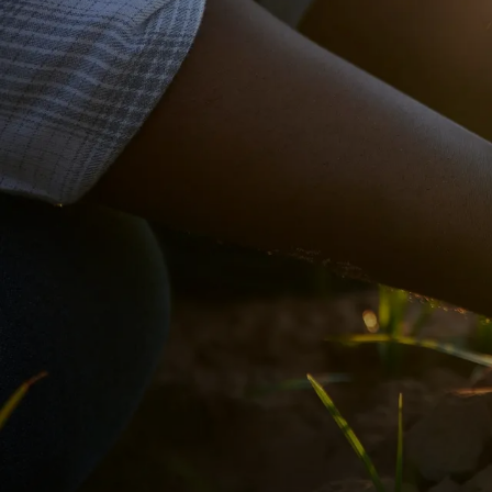
BACK
FUTURE-PROOF
LEADS THE CHARGE​​​​‌ ‍ ​‍​‍‌‍ ‌ ​‍‌‍‍‌‌‍‌ ‌‍‍‌‌‍ ‍​‍​‍​ ‍‍​‍​‍‌ ​ ‌‍​‌‌‍ ‍‌‍‍‌‌ ‌​‌ ‍‌​‍ ‍‌‍‍‌‌‍ ​‍​‍​‍ ​​‍​‍‌‍‍​‌ ​‍‌‍‌‌‌‍‌‍​‍​‍​ ‍‍​‍​‍​‍ ‌ ​ ‌ ‌​‌ ‌‌‌‍‌​‌‍‍‌‌‍ ​‍ ‌‍‍‌‌‍ ‍‌ ‌​‌‍‌‌‌‍ ‍‌ ‌​​‍ ‌‍‌‌‌‍‌​‌‍‍‌‌ ‌​​‍ ‌‍ ‌‌‍ ‌‍‌​‌‍‌‌​ ‌‌ ​​‌ ​‍‌‍‌‌‌ ​ ‌‍‌‌‌‍ ‍‌ ‌​‌‍​‌‌ ‌​‌‍‍‌‌‍ ‌‍ ‍​ ‍ ‌‍‍‌‌‍‌​​ ‌‌ ​​‌‍ ‌ ​ ‌ ‌​​‍ ‍‌ ​ ‌‍​‌​‍ ‍‌‍‌‍‌ ‌‌‌ ‌​‌ ‌‌‌ ​‍‌‍‌‌​‍ ‌‌ ​​‌ ​‍‌‍ ‌‍ ‌‍‌‍‌‍‍‌‌‍ ‍‌‍‌ ​‍ ‌‌ ‌​‌‍‍​‌‍‌‌​‍ ‌‌‍‌‍‌‍ ‌‍ ‌‍‌​‌‍​ ‌‍‍​‌‍​‌‌‍‍‌‌‍ ‍​‍ ‌‌‍​‍‌‍ ‌‍ ‍‌ ‌​‌‍‌‌‌ ​‍‌‍​‌​‍ ‌‌ ‌​‌‍ ‌​‍ ‌‌‍ ​‌‍‌‌‌‍​‌‌‍‌​‌ ​ ​‍ ‌‌ ‌​‌‍‍​‌‍‌‌​‍ ‌‌‍​ ‌‍‍​‌‍​‌‌ ​‍‌‍‌ ‌‍‌‌​ ‍ ‌ ‌​‌ ‍‌‌ ​​‌‍‌‌​ ‌‌ ​​‌‍ ‌ ​ ‌ ‌​​ ‍ ‌ ​​‌‍​‌‌ ‌​‌‍‍​​ ‌‌ ‌​‌‍‍‌‌ ‌​‌‍ ​‌‍‌‌​ ‌‍​‍‌‍​‌‌ ​ ‌‍‌‌‌‌‌‌‌ ​‍‌‍ ​​ ‌​‍‌‌​ ​‍‌​‌‍‌ ​ ‌ ‌​‌ ‌‌‌‍‌​‌‍‍‌‌‍ ​‍‌‍‌‍‍‌‌‍‌​​ ‌‌ ​​‌‍ ‌ ​ ‌ ‌​​‍ ‍‌ ​ ‌‍​‌​‍ ‍‌‍‌‍‌ ‌‌‌ ‌​‌ ‌‌‌ ​‍‌‍‌‌​‍ ‌‌ ​​‌ ​‍‌‍ ‌‍ ‌‍‌‍‌‍‍‌‌‍ ‍‌‍‌ ​‍ ‌‌ ‌​‌‍‍​‌‍‌‌​‍ ‌‌‍‌‍‌‍ ‌‍ ‌‍‌​‌‍​ ‌‍‍​‌‍​‌‌‍‍‌‌‍ ‍​‍ ‌‌‍​‍‌‍ ‌‍ ‍‌ ‌​‌‍‌‌‌ ​‍‌‍​‌​‍ ‌‌ ‌​‌‍ ‌​‍ ‌‌‍ ​‌‍‌‌‌‍​‌‌‍‌​‌ ​ ​‍ ‌‌ ‌​‌‍‍​‌‍‌‌​‍
Bontera SA​​​​‌ ‍ ​‍​‍‌‍ ‌ ​‍‌‍‍‌‌‍‌ ‌‍‍‌‌‍ ‍​‍​‍​ ‍‍​‍​‍‌ ​ ‌‍​‌‌‍ ‍‌‍‍‌‌ ‌​‌ ‍‌​‍ ‍‌‍‍‌‌‍ ​‍​‍​‍ ​​‍​‍‌‍‍​‌ ​‍‌‍‌‌‌‍‌‍​‍​‍​ ‍‍​‍​‍​‍ ‌ ​ ‌ ‌​‌ ‌‌‌‍‌​‌‍‍‌‌‍ ​‍ ‌‍‍‌‌‍ ‍‌ ‌​‌‍‌‌‌‍ ‍‌ ‌​​‍ ‌‍‌‌‌‍‌​‌‍‍‌‌ ‌​​‍ ‌‍ ‌‌‍ ‌‍‌​‌‍‌‌​ ‌‌ ​​‌ ​‍‌‍‌‌‌ ​ ‌‍‌‌‌‍ ‍‌ ‌​‌‍​‌‌ ‌​‌‍‍‌‌‍ ‌‍ ‍​ ‍ ‌‍‍‌‌‍‌​​ ‌‌‍​‌‌ ‌‌‌ ‌​‌‍‍​‌‍ ‌ ​‍​‍ ‍‌ ​ ‌‍​‌​‍ ‍‌‍​‍‌‍ ‌‍ ‍‌ ‌​‌‍‌‌‌ ​‍‌‍​‌​‍ ‌‌ ​ ‌‍​‌​ ‍ ‌ ‌​‌ ‍‌‌ ​​‌‍‌‌​ ‌‌‍​‌‌ ‌‌‌ ‌​‌‍‍​‌‍ ‌ ​‍​ ‍ ‌ ​​‌‍​‌‌ ‌​‌‍‍​​ ‌‌‍ ‍‌‍​‌‌‍ ‌‌‍‌‌​ ‌‍​‍‌‍​‌‌ ​ ‌‍‌‌‌‌‌‌‌ ​‍‌‍ ​​ ‌​‍‌‌​ ​‍‌​‌‍‌ ​ ‌ ‌​‌ ‌‌‌‍‌​‌‍‍‌‌‍ ​‍‌‍‌‍‍‌‌‍‌​​ ‌‌‍​‌‌ ‌‌‌ ‌​‌‍‍​‌‍ ‌ ​‍​‍ ‍‌ ​ ‌‍​‌​‍ ‍‌‍​‍‌‍ ‌‍ ‍‌ ‌​‌‍‌‌‌ ​‍‌‍​‌​‍ ‌‌ ​ ‌‍​‌​‍‌‍‌ ‌​‌ ‍‌‌ ​​‌‍‌‌​ ‌‌‍​‌‌ ‌‌‌ ‌​‌‍‍​‌‍ ‌ ​‍​‍‌‍‌ ​​‌‍​‌‌ ‌​‌‍‍​​ ‌‌‍ ‍‌‍​‌‌‍ ‌‌‍‌‌​‍‌‍‌ ​​‌‍‌‌‌ ​‍‌ ​ ‌ ​​‌‍‌‌‌‍​ ‌ ‌​‌‍‍‌‌ ‌‍‌‍‌‌​ ‌‌ ​​‌ ‌‌‌‍​‍‌‍ ​‌‍‍‌‌ ​ ‌‍‍​‌‍‌‌‌‍‌​​‍​‍‌ ‌
October 2023
In a world facing the daunting challenges o
for sustainable farming options has never bee
12% of all global emissions. Astonishingly, 