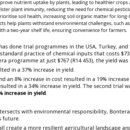
‍‌‍‌‍‌ ‌‌‌ ‌​‌ ‌‌‌ ​‍‌‍‌‌​‍ ‌‌ ​​‌ ​‍‌‍ ‌‍ ‌‍‌‍‌‍‍‌‌‍ ‍‌‍‌ ​‍ ‌‌ ‌​‌‍‍​‌‍‌‌​‍ ‌‌‍‌‍‌‍ ‌‍ ‌‍‌​‌‍​ ‌‍‍​‌‍​‌‌‍‍‌‌‍ ‍​‍ ‌‌‍​‍‌‍ ‌‍ ‍‌ ‌​‌‍‌‌‌ ​‍‌‍​‌​‍ ‌‌ ‌​‌‍ ‌​‍ ‌‌‍ ​‌‍‌‌‌‍​‌‌‍‌​‌ ​ ​‍ ‌‌ ‌​‌‍‍​‌‍‌‌​‍ ‌‌‍​ ‌‍‍​‌‍​‌‌ ​‍‌‍‌ ‌‍‌‌​ ‍ ‌ ‌​‌ ‍‌‌ ​​‌‍‌‌​ ‌‌ ​​‌‍ ‌ ​ ‌ ‌​​ ‍ ‌ ​​‌‍​‌‌ ‌​‌‍‍​​ ‌‌‍​‍‌‍ ‌‍‌​‌ ‍‌​‍‌‌​ ‌‌‌​​‍‌‌ ‌‍‍ ‌‍‌‌‌ ‍‌​‍‌‌​ ​ ‌​‌​​‍‌‌​ ​ ‌​‌​​‍‌‌​ ​‍​ ​‍​ ​​​ ‍‌​ ​​​ ‌ ​ ​ ​ ‍‌‌‍​‌​ ​ ​ ‌​​ ‌​​ ​‌‌‍​‍​‍‌‌​ ​‍​ ​‍​‍‌‌​ ‌‌‌​‌​​‍ ‍‌‍​ ‌‍‍​‌‍‍‌‌‍ ​‌‍‌​‌ ​‍‌‍‌‌‌‍ ‍​‍‌‌​ ‌‌‌​​‍‌‌ ‌‍‍ ‌‍‌‌‌ ‍‌​‍‌‌​ ​ ‌​‌​​‍‌‌​ ​ ‌​‌​​‍‌‌​ ​‍​ ​‍‌‍‌‌​ ​ ‌‍​ ​ ​‌‌‍​ ​ ​‌​ ​‌​ ‌​​ ​‍​ ​ ​ ​​​ ​ ​ ​‌​‍‌‌​ ​‍​ ​‍​‍‌‌​ ‌‌‌​‌​​‍ ‍‌ ‌​‌‍‌‌‌ ‍​‌ ‌​​ ‌‍​‍‌‍​‌‌ ​ ‌‍‌‌‌‌‌‌‌ ​‍‌‍ ​​ ‌​‍‌‌​ ​‍‌​‌‍‌ ​ ‌ ‌​‌ ‌‌‌‍‌​‌‍‍‌‌‍ ​‍‌‍‌‍‍‌‌‍‌​​ ‌‌ ​​‌‍ ‌ ​ ‌ ‌​​‍ ‍‌ ​ ‌‍​‌​‍ ‍‌‍‌‍‌ ‌‌‌ ‌​‌ ‌‌‌ ​‍‌‍‌‌​‍ ‌‌ ​​‌ ​‍‌‍ ‌‍ ‌‍‌‍‌‍‍‌‌‍ ‍‌‍‌ ​‍ ‌‌ ‌​‌‍‍​‌‍‌‌​‍ ‌‌‍‌‍‌‍ ‌‍ ‌‍‌​‌‍​ ‌‍‍​‌‍​‌‌‍‍‌‌‍ ‍​‍ ‌‌‍​‍‌‍ ‌‍ ‍‌ ‌​‌‍‌‌‌ ​‍‌‍​‌​‍ ‌‌ ‌​‌‍ ‌​‍ ‌‌‍ ​‌‍‌‌‌‍​‌‌‍‌​‌ ​ ​‍ ‌‌ ‌​‌‍‍​‌‍‌‌​‍ ‌‌‍​ ‌‍‍​‌‍​‌‌ ​‍‌‍‌ ‌‍‌‌​‍‌‍‌ ‌​‌ ‍‌‌ ​​‌‍‌‌​ ‌‌ ​​‌‍ ‌ ​ ‌ ‌​​‍‌‍‌ ​​‌‍​‌‌ ‌​‌‍‍​​ ‌‌‍​‍‌‍ ‌‍‌​‌ ‍‌​‍‌‌​ ‌‌‌​​‍‌‌ ‌‍‍ ‌‍‌‌‌ ‍‌​‍‌‌​ ​ ‌​‌​​‍‌‌​ ​ ‌​‌​​‍‌‌​ ​‍​ ​‍​ ​​​ ‍‌​ ​​​ ‌ ​ ​ ​ ‍‌‌‍​‌​ ​ ​ ‌
‍‌‍‌‍ ‌‍ ‌‍‌​‌‍​ ‌‍‍​‌‍​‌‌‍‍‌‌‍ ‍​‍ ‌‌‍​‍‌‍ ‌‍ ‍‌ ‌​‌‍‌‌‌ ​‍‌‍​‌​‍ ‌‌ ‌​‌‍ ‌​‍ ‌‌‍ ​‌‍‌‌‌‍​‌‌‍‌​‌ ​ ​‍ ‌‌ ‌​‌‍‍​‌‍‌‌​‍ ‌‌‍​ ‌‍‍​‌‍​‌‌ ​‍‌‍‌ ‌‍‌‌​ ‍ ‌ ‌​‌ ‍‌‌ ​​‌‍‌‌​ ‌‌ ​​‌‍ ‌ ​ ‌ ‌​​ ‍ ‌ ​​‌‍​‌‌ ‌​‌‍‍​​ ‌‌‍​‍‌‍ ‌‍‌​‌ ‍‌​‍‌‌​ ‌‌‌​​‍‌‌ ‌‍‍ ‌‍‌‌‌ ‍‌​‍‌‌​ ​ ‌​‌​​‍‌‌​ ​ ‌​‌​​‍‌‌​ ​‍​ ​‍​ ‍​‌‍‌​​ ​​​ ‌​​ ‌​​ ​‍‌‍‌‌​ ‌​​ ‍​​ ‌‌​ ‌‌​ ‍‌​‍‌‌​ ​‍​ ​‍​‍‌‌​ ‌‌‌​‌​​‍ ‍‌‍​ ‌‍‍​‌‍‍‌‌‍ ​‌‍‌​‌ ​‍‌‍‌‌‌‍ ‍​‍‌‌​ ‌‌‌​​‍‌‌ ‌‍‍ ‌‍‌‌‌ ‍‌​‍‌‌​ ​ ‌​‌​​‍‌‌​ ​ ‌​‌​​‍‌‌​ ​‍​ ​‍​ ​ ​ ‌‍‌‍​ ​ ‍‌​ ​ ​ ‌ ​ ​​‌‍​‍​ ‌‍​ ‌​‌‍​‌​ ​​​ ​‌​‍‌‌​ ​‍​ ​‍​‍‌‌​ ‌‌‌​‌​​‍ ‍‌ ‌​‌‍‌‌‌ ‍​‌ ‌​​ ‌‍​‍‌‍​‌‌ ​ ‌‍‌‌‌‌‌‌‌ ​‍‌‍ ​​ ‌​‍‌‌​ ​‍‌​‌‍‌ ​ ‌ ‌​‌ ‌‌‌‍‌​‌‍‍‌‌‍ ​‍‌‍‌‍‍‌‌‍‌​​ ‌‌ ​​‌‍ ‌ ​ ‌ ‌​​‍ ‍‌ ​ ‌‍​‌​‍ ‍‌‍‌‍‌ ‌‌‌ ‌​‌ ‌‌‌ ​‍‌‍‌‌​‍ ‌‌ ​​‌ ​‍‌‍ ‌‍ ‌‍‌‍‌‍‍‌‌‍ ‍‌‍‌ ​‍ ‌‌ ‌​‌‍‍​‌‍‌‌​‍ ‌‌‍‌‍‌‍ ‌‍ ‌‍‌​‌‍​ ‌‍‍​‌‍​‌‌‍‍‌‌‍ ‍​‍ ‌‌‍​‍‌‍ ‌‍ ‍‌ ‌​‌‍‌‌‌ ​‍‌‍​‌​‍ ‌‌ ‌​‌‍ ‌​‍ ‌‌‍ ​‌‍‌‌‌‍​‌‌‍‌​‌ ​ ​‍ ‌‌ ‌​‌‍‍​‌‍‌‌​‍ ‌‌‍​ ‌‍‍​‌‍​‌‌ ​‍‌‍‌ ‌‍‌‌​‍‌‍‌ ‌​‌ ‍‌‌ ​​‌‍‌‌​ ‌‌ ​​‌‍ ‌ ​ ‌ ‌​​‍‌‍‌ ​​‌‍​‌‌ ‌​‌‍‍​​ ‌‌‍​‍‌‍ ‌‍‌​‌ ‍‌​‍‌‌​ ‌‌‌​​‍‌‌ ‌‍‍ ‌‍‌‌‌ ‍‌​‍‌‌​ ​ ‌​‌​​‍‌‌​ ​ ‌​‌​​‍‌‌​ ​‍​ ​‍​ ‍​‌‍‌​​ ​​​ ‌​​ ‌​​ ​‍‌‍‌‌​ ‌​​ ‍​​ ‌‌​ ‌‌​ ‍‌​‍‌‌​ ​‍​ ​‍​‍‌‌​ ‌‌‌​‌​​‍ ‍‌‍​ ‌‍‍​‌‍‍‌‌‍ ​‌‍‌​‌ ​‍‌‍‌‌‌‍ ‍​‍‌‌​ ‌‌‌​​‍‌‌ ‌‍‍ ‌‍‌‌‌ ‍‌​‍‌‌​ ​ ‌​‌​​‍‌‌​ ​ ‌​‌​​‍‌‌​ ​‍​ ​‍​ ​ ​ ‌‍‌‍​ ​ ‍‌​ ​ ​ ‌ ​ ​​‌‍​‍​ ‌‍​ ‌​‌‍​‌​ ​​​ ​‌​‍‌‌​ ​‍​ ​‍​‍‌‌​ ‌‌‌​‌​​‍ ‍‌ ‌​‌‍‌‌‌ ‍​‌ ‌​​‍‌‍‌ ​​‌‍‌‌‌ ​‍‌ ​ ‌ ​
‍ ‌ ​ ‌ ‌​​‍ ‍‌ ​ ‌‍​‌​‍ ‍‌‍‌‍‌ ‌‌‌ ‌​‌ ‌‌‌ ​‍‌‍‌‌​‍ ‌‌ ​​‌ ​‍‌‍ ‌‍ ‌‍‌‍‌‍‍‌‌‍ ‍‌‍‌ ​‍ ‌‌ ‌​‌‍‍​‌‍‌‌​‍ ‌‌‍‌‍‌‍ ‌‍ ‌‍‌​‌‍​ ‌‍‍​‌‍​‌‌‍‍‌‌‍ ‍​‍ ‌‌‍​‍‌‍ ‌‍ ‍‌ ‌​‌‍‌‌‌ ​‍‌‍​‌​‍ ‌‌ ‌​‌‍ ‌​‍ ‌‌‍ ​‌‍‌‌‌‍​‌‌‍‌​‌ ​ ​‍ ‌‌ ‌​‌‍‍​‌‍‌‌​‍ ‌‌‍​ ‌‍‍​‌‍​‌‌ ​‍‌‍‌ ‌‍‌‌​ ‍ ‌ ‌​‌ ‍‌‌ ​​‌‍‌‌​ ‌‌ ​​‌‍ ‌ ​ ‌ ‌​​ ‍ ‌ ​​‌‍​‌‌ ‌​‌‍‍​​ ‌‌‍​‍‌‍ ‌‍‌​‌ ‍‌​‍‌‌​ ‌‌‌​​‍‌‌ ‌‍‍ ‌‍‌‌‌ ‍‌​‍‌‌​ ​ ‌​‌​​‍‌‌​ ​ ‌​‌​​‍‌‌​ ​‍​ ​‍‌‍​‍‌‍​‌‌‍​‌‌‍‌‌​ ‌ ​ ‍​​ ‌‌​ ‌‍‌‍‌​​ ‌‍​ ‌‍‌‍‌‌​‍‌‌​ ​‍​ ​‍​‍‌‌​ ‌‌‌​‌​​‍ ‍‌‍​ ‌‍‍​‌‍‍‌‌‍ ​‌‍‌​‌ ​‍‌‍‌‌‌‍ ‍​‍‌‌​ ‌‌‌​​‍‌‌ ‌‍‍ ‌‍‌‌‌ ‍‌​‍‌‌​ ​ ‌​‌​​‍‌‌​ ​ ‌​‌​​‍‌‌​ ​‍​ ​‍‌‍‌‍‌‍​ ‌‍‌‍​ ​‍​ ​​​ ​ ‌‍​‍‌‍​‍​ ​‍​ ‍‌​ ‌‌‌‍‌‌​ ​‌​‍‌‌​ ​‍​ ​‍​‍‌‌​ ‌‌‌​‌​​‍ ‍‌ ‌​‌‍‌‌‌ ‍​‌ ‌​​ ‌‍​‍‌‍​‌‌ ​ ‌‍‌‌‌‌‌‌‌ ​‍‌‍ ​​ ‌​‍‌‌​ ​‍‌​‌‍‌ ​ ‌ ‌​‌ ‌‌‌‍‌​‌‍‍‌‌‍ ​‍‌‍‌‍‍‌‌‍‌​​ ‌‌ ​​‌‍ ‌ ​ ‌ ‌​​‍ ‍‌ ​ ‌‍​‌​‍ ‍‌‍‌‍‌ ‌‌‌ ‌​‌ ‌‌‌ ​‍‌‍‌‌​‍ ‌‌ ​​‌ ​‍‌‍ ‌‍ ‌‍‌‍‌‍‍‌‌‍ ‍‌‍‌ ​‍ ‌‌ ‌​‌‍‍​‌‍‌‌​‍ ‌‌‍‌‍‌‍ ‌‍ ‌‍‌​‌‍​ ‌‍‍​‌‍​‌‌‍‍‌‌‍ ‍​‍ ‌‌‍​‍‌‍ ‌‍ ‍‌ ‌​‌‍‌‌‌ ​‍‌‍​‌​‍ ‌‌ ‌​‌‍ ‌​‍ ‌‌‍ ​‌‍‌‌‌‍​‌‌‍‌​‌ ​ ​‍ ‌‌ ‌​‌‍‍​‌‍‌‌​‍ ‌‌‍​ ‌‍‍​‌‍​‌‌ ​‍‌‍‌ ‌‍‌‌​‍‌‍‌ ‌​‌ ‍‌‌ ​​‌‍‌‌​ ‌‌ ​​‌‍ ‌ ​ ‌ ‌​​‍‌‍‌ ​​‌‍​‌‌ ‌​‌‍‍​​ ‌‌‍​‍‌‍ ‌‍‌​‌ ‍‌​‍‌‌​ ‌‌‌​​‍‌‌ ‌‍‍ ‌‍‌‌‌ ‍‌​‍‌‌​ ​ ‌​‌​​‍‌‌​ ​ ‌​‌​​‍‌‌​ ​‍​ ​‍‌‍​‍‌‍​
‌‌‌‍‌​‌‍‍‌‌ ‌​​‍ ‌‍ ‌‌‍ ‌‍‌​‌‍‌‌​ ‌‌ ​​‌ ​‍‌‍‌‌‌ ​ ‌‍‌‌‌‍ ‍‌ ‌​‌‍​‌‌ ‌​‌‍‍‌‌‍ ‌‍ ‍​ ‍ ‌‍‍‌‌‍‌​​ ‌‌ ​​‌‍ ‌ ​ ‌ ‌​​‍ ‍‌ ​ ‌‍​‌​‍ ‍‌‍‌‍‌ ‌‌‌ ‌​‌ ‌‌‌ ​‍‌‍‌‌​‍ ‌‌ ​​‌ ​‍‌‍ ‌‍ ‌‍‌‍‌‍‍‌‌‍ ‍‌‍‌ ​‍ ‌‌ ‌​‌‍‍​‌‍‌‌​‍ ‌‌‍‌‍‌‍ ‌‍ ‌‍‌​‌‍​ ‌‍‍​‌‍​‌‌‍‍‌‌‍ ‍​‍ ‌‌‍​‍‌‍ ‌‍ ‍‌ ‌​‌‍‌‌‌ ​‍‌‍​‌​‍ ‌‌ ‌​‌‍ ‌​‍ ‌‌‍ ​‌‍‌‌‌‍​‌‌‍‌​‌ ​ ​‍ ‌‌ ‌​‌‍‍​‌‍‌‌​‍ ‌‌‍​ ‌‍‍​‌‍​‌‌ ​‍‌‍‌ ‌‍‌‌​ ‍ ‌ ‌​‌ ‍‌‌ ​​‌‍‌‌​ ‌‌ ​​‌‍ ‌ ​ ‌ ‌​​ ‍ ‌ ​​‌‍​‌‌ ‌​‌‍‍​​ ‌‌‍​‍‌‍ ‌‍‌​‌ ‍‌​‍‌‌​ ‌‌‌​​‍‌‌ ‌‍‍ ‌‍‌‌‌ ‍‌​‍‌‌​ ​ ‌​‌​​‍‌‌​ ​ ‌​‌​​‍‌‌​ ​‍​ ​‍​ ​‌​ ​ ‌‍‌​​ ​ ​ ‌‍​ ‌‌‌‍‌‌‌‍​ ​ ‍‌​ ‌​​ ‌‍‌‍‌‌​‍‌‌​ ​‍​ ​‍​‍‌‌​ ‌‌‌​‌​​‍ ‍‌‍​ ‌‍‍​‌‍‍‌‌‍ ​‌‍‌​‌ ​‍‌‍‌‌‌‍ ‍​‍‌‌​ ‌‌‌​​‍‌‌ ‌‍‍ ‌‍‌‌‌ ‍‌​‍‌‌​ ​ ‌​‌​​‍‌‌​ ​ ‌​‌​​‍‌‌​ ​‍​ ​‍​ ​‍​ ‍‌​ ‍‌‌‍​‌‌‍​‌‌‍​‌‌‍​‍‌‍‌‌‌‍​‌​ ‍‌‌‍‌‍‌‍‌​​ ​‌​‍‌‌​ ​‍​ ​‍​‍‌‌​ ‌‌‌​‌​​‍ ‍‌ ‌​‌‍‌‌‌ ‍​‌ ‌​​ ‌‍​‍‌‍​‌‌ ​ ‌‍‌‌‌‌‌‌‌ ​‍‌‍ ​​ ‌​‍‌‌​ ​‍‌​‌‍‌ ​ ‌ ‌​‌ ‌‌‌‍‌​‌‍‍‌‌‍ ​‍‌‍‌‍‍‌‌‍‌​​ ‌‌ ​​‌‍ ‌ ​ ‌ ‌​​‍ ‍‌ ​ ‌‍​‌​‍ ‍‌‍‌‍‌ ‌‌‌ ‌​‌ ‌‌‌ ​‍‌‍‌‌​‍ ‌‌ ​​‌ ​‍‌‍ ‌‍ ‌‍‌‍‌‍‍‌‌‍ ‍‌‍‌ ​‍ ‌‌ ‌​‌‍‍​‌‍‌‌​‍ ‌‌‍‌‍‌‍ ‌‍ ‌‍‌​‌‍​ ‌‍‍​‌‍​‌‌‍‍‌‌‍ ‍​‍ ‌‌‍​‍‌‍ ‌‍ ‍‌ ‌​‌‍‌‌‌ ​‍‌‍​‌​‍ ‌‌ ‌​‌‍ ‌​‍ ‌‌‍ ​‌‍‌‌‌‍​‌‌‍‌​‌ ​ ​‍ ‌‌ ‌​‌‍‍​‌‍‌‌​‍ ‌‌‍​
 ‌‍‌​‌ ‍‌​‍‌‌​ ‌‌‌​​‍‌‌ ‌‍‍ ‌‍‌‌‌ ‍‌​‍‌‌​ ​ ‌​‌​​‍‌‌​ ​ ‌​‌​​‍‌‌​ ​‍​ ​‍‌‍‌‌‌‍‌​​ ‌​​ ​​‌‍​ ​ ​ ‌‍​‌‌‍‌​​ ​ ‌‍​‌‌‍​‌​ ‌‍​‍‌‌​ ​‍​ ​‍​‍‌‌​ ‌‌‌​‌​​‍ ‍‌‍​ ‌‍‍​‌‍‍‌‌‍ ​‌‍‌​‌ ​‍‌‍‌‌‌‍ ‍​‍‌‌​ ‌‌‌​​‍‌‌ ‌‍‍ ‌‍‌‌‌ ‍‌​‍‌‌​ ​ ‌​‌​​‍‌‌​ ​ ‌​‌​​‍‌‌​ ​‍​ ​‍‌‍‌‌‌‍‌​‌‍‌‌​ ‍​​ ​ ‌‍‌‍‌‍‌‍​ ‌‌​ ​‌​ ​​​ ​‌​ ​‍​ ​‌​‍‌‌​ ​‍​ ​‍​‍‌‌​ ‌‌‌​‌​​‍ ‍‌ ‌​‌‍‌‌‌ ‍​‌ ‌​​ ‌‍​‍‌‍​‌‌ ​ ‌‍‌‌‌‌‌‌‌ ​‍‌‍ ​​ ‌​‍‌‌​ ​‍‌​‌‍‌ ​ ‌ ‌​‌ ‌‌‌‍‌​‌‍‍‌‌‍ ​‍‌‍‌‍‍‌‌‍‌​​ ‌‌ ​​‌‍ ‌ ​ ‌ ‌​​‍ ‍‌ ​ ‌‍​‌​‍ ‍‌‍‌‍‌ ‌‌‌ ‌​‌ ‌‌‌ ​‍‌‍‌‌​‍ ‌‌ ​​‌ ​‍‌‍ ‌‍ ‌‍‌‍‌‍‍‌‌‍ ‍‌‍‌ ​‍ ‌‌ ‌​‌‍‍​‌‍‌‌​‍ ‌‌‍‌‍‌‍ ‌‍ ‌‍‌​‌‍​ ‌‍‍​‌‍​‌‌‍‍‌‌‍ ‍​‍ ‌‌‍​‍‌‍ ‌‍ ‍‌ ‌​‌‍‌‌‌ ​‍‌‍​‌​‍ ‌‌ ‌​‌‍ ‌​‍ ‌‌‍ ​‌‍‌‌‌‍​‌‌‍‌​‌ ​ ​‍ ‌‌ ‌​‌‍‍​‌‍‌‌​‍ ‌‌‍​ ‌‍‍​‌‍​‌‌ ​‍‌‍‌ ‌‍‌‌​‍‌‍‌ ‌​‌ ‍‌‌ ​​‌‍‌‌​ ‌‌ ​​‌‍ ‌ ​ ‌ ‌​​‍‌‍‌ ​​‌‍​‌‌ ‌​‌‍‍​​ ‌‌‍​‍‌‍ ‌‍‌​‌ ‍‌​‍‌‌​ ‌‌‌​​‍‌‌ ‌‍‍ ‌‍‌‌‌ ‍‌​‍‌‌​ ​ ‌​‌​​‍‌‌​ ​ ‌​‌​​‍‌‌​ ​‍​ ​‍‌‍‌‌‌‍‌​​ ‌​​ ​​‌‍​ ​ ​ ‌‍​‌‌‍‌​​ ​ ‌‍​‌‌‍​‌​ ‌‍​‍‌‌​ ​‍​ ​‍​‍‌‌​ ‌‌‌​‌​​‍ ‍‌‍​ ‌‍‍​‌‍‍‌‌‍ ​‌‍‌​‌ ​‍‌‍‌‌‌‍ ‍​‍‌‌​ ‌‌‌​​‍‌‌ ‌‍‍ ‌‍‌‌‌ ‍‌​‍‌‌​ ​ ‌​‌​​‍‌‌​ ​ ‌​‌​​‍‌‌​ ​‍​ ​‍‌‍‌‌‌‍‌​‌‍‌‌​ ‍​​ ​ ‌‍‌‍‌‍‌‍​ ‌‌​ ​‌​ ​​​ ​‌​ ​‍​ ​‌​‍‌‌​ ​‍​ ​‍​‍‌‌​ ‌‌‌​‌​​‍ ‍‌ ‌​‌‍‌‌‌ ‍​‌ ‌​​‍‌‍‌ ​​‌‍‌‌‌ ​‍‌ ​ ‌ ​​‌‍‌‌‌‍​ ‌ ‌​‌‍‍‌‌ ‌‍‌‍‌‌​ ‌‌ ​​‌ ‌‌‌‍​‍‌‍ ​‌‍‍‌‌ ​ ‌‍‍​‌‍‌‌‌‍‌​​‍​‍‌ ‌
a has done trial programmes in the USA, Turkey, and S
 standard practice of chemical inputs that costs $73
‌​‍‌‌​ ​ ‌​‌​​‍‌‌​ ​ ‌​‌​​‍‌‌​ ​‍​ ​‍​ ‌‌‌‍‌‌​ ‌‌​ ‍‌​ ‌‌​ ​ ‌‍‌‍​ ​‍‌‍‌‍​ ​​​ ​​​ ​‍​‍‌‌​ ​‍​ ​‍​‍‌‌​ ‌‌‌​‌​​‍ ‍‌‍​ ‌‍‍​‌‍‍‌‌‍ ​‌‍‌​‌ ​‍‌‍‌‌‌‍ ‍​‍‌‌​ ‌‌‌​​‍‌‌ ‌‍‍ ‌‍‌‌‌ ‍‌​‍‌‌​ ​ ‌​‌​​‍‌‌​ ​ ‌​‌​​‍‌‌​ ​‍​ ​‍​ ​‌​ ‍​‌‍​‌​ ‌ ​ ‌‍‌‍‌‌‌‍‌‌​ ​‌​ ‌‍​ ‌ ​ ​‍​ ‌​​ ​​​‍‌‌​ ​‍​ ​‍​‍‌‌​ ‌‌‌​‌​​‍ ‍‌ ‌​‌‍‌‌‌ ‍​‌ ‌​​ ‌‍​‍‌‍​‌‌ ​ ‌‍‌‌‌‌‌‌‌ ​‍‌‍ ​​ ‌​‍‌‌​ ​‍‌​‌‍‌ ​ ‌ ‌​‌ ‌‌‌‍‌​‌‍‍‌‌‍ ​‍‌‍‌‍‍‌‌‍‌​​ ‌‌ ​​‌‍ ‌ ​ ‌ ‌​​‍ ‍‌ ​ ‌‍​‌​‍ ‍‌‍‌‍‌ ‌‌‌ ‌​‌ ‌‌‌ ​‍‌‍‌‌​‍ ‌‌ ​​‌ ​‍‌‍ ‌‍ ‌‍‌‍‌‍‍‌‌‍ ‍‌‍‌ ​‍ ‌‌ ‌​‌‍‍​‌‍‌‌​‍ ‌‌‍‌‍‌‍ ‌‍ ‌‍‌​‌‍​ ‌‍‍​‌‍​‌‌‍‍‌‌‍ ‍​‍ ‌‌‍​‍‌‍ ‌‍ ‍‌ ‌​‌‍‌‌‌ ​‍‌‍​‌​‍ ‌‌ ‌​‌‍ ‌​‍ ‌‌‍ ​‌‍‌‌‌‍​‌‌‍‌​‌ ​ ​‍ ‌‌ ‌​‌‍‍​‌‍‌‌​‍ ‌‌‍​ ‌‍‍​‌‍​‌‌ ​‍‌‍‌ ‌‍‌‌​‍‌‍‌ ‌​‌ ‍‌‌ ​​‌‍‌‌​ ‌‌ ​​‌‍ ‌ ​ ‌ ‌​​‍‌‍‌ ​​‌‍​‌‌ ‌​‌‍‍​​ ‌‌‍​‍‌‍ ‌‍‌​‌ ‍‌​‍‌‌​ ‌‌‌​​‍‌‌ ‌‍‍ ‌‍‌‌‌ ‍‌​‍‌‌​ ​ ‌​‌​​‍‌‌​ ​ ‌​‌​​‍‌‌​ ​‍​ ​‍​ ‌‌‌‍‌‌​ ‌‌​ ‍‌​ ‌‌​ ​ ‌‍‌‍​ ​‍‌‍‌‍​ ​​​ ​​​ ​‍​‍‌‌​ ​‍​ ​‍​‍‌‌​ ‌‌‌​‌​​‍ ‍‌‍​ ‌‍‍​‌‍‍‌‌
 ‌​​‍ ‍‌ ​ ‌‍​‌​‍ ‍‌‍‌‍‌ ‌‌‌ ‌​‌ ‌‌‌ ​‍‌‍‌‌​‍ ‌‌ ​​‌ ​‍‌‍ ‌‍ ‌‍‌‍‌‍‍‌‌‍ ‍‌‍‌ ​‍ ‌‌ ‌​‌‍‍​‌‍‌‌​‍ ‌‌‍‌‍‌‍ ‌‍ ‌‍‌​‌‍​ ‌‍‍​‌‍​‌‌‍‍‌‌‍ ‍​‍ ‌‌‍​‍‌‍ ‌‍ ‍‌ ‌​‌‍‌‌‌ ​‍‌‍​‌​‍ ‌‌ ‌​‌‍ ‌​‍ ‌‌‍ ​‌‍‌‌‌‍​‌‌‍‌​‌ ​ ​‍ ‌‌ ‌​‌‍‍​‌‍‌‌​‍ ‌‌‍​ ‌‍‍​‌‍​‌‌ ​‍‌‍‌ ‌‍‌‌​‍‌‍‌ ‌​‌ ‍‌‌ ​​‌‍‌‌​ ‌‌ ​​‌‍ ‌ ​ ‌ ‌​​‍‌‍‌ ​​‌‍​‌‌ ‌​‌‍‍​​ ‌‌‍​‍‌‍ ‌‍‌​‌ ‍‌​‍‌‌​ ‌‌‌​​‍‌‌ ‌‍‍ ‌‍‌‌‌ ‍‌​‍‌‌​ ​ ‌​‌​​‍‌‌​ ​ ‌​‌​​‍‌‌​ ​‍​ ​‍‌‍‌‍​ ‌‍‌‍‌‌‌‍​‌​ ​‍​ ‌‌​ ‍​‌‍‌‍​ ​‌​ ‌‍​ ‌ ​ ​‌​‍‌‌​ ​‍​ ​‍​‍‌‌​ ‌‌‌​‌​​‍ ‍‌‍​ ‌‍‍​‌‍‍‌‌‍ ​‌‍‌​‌ ​‍‌‍‌‌‌‍ ‍​‍‌‌​ ‌‌‌​​‍‌‌ ‌‍‍ ‌‍‌‌‌ ‍‌​‍‌‌​ ​ ‌​‌​​‍‌‌​ ​ ‌​‌​​‍‌‌​ ​‍​ ​‍​ ​​​ ‌‍​ ​‍​ ‍​​ ​​​ ‍‌‌‍​‌​ ​‍​ ‌ ​ ​‍​ ​‌‌‍‌‌​ ​​​‍‌‌​ ​‍​ ​‍​‍‌‌​ ‌‌‌​‌​​‍ ‍‌ ‌​‌‍‌‌‌ ‍​‌ ‌​​‍‌‍‌ ​​‌‍‌‌‌ ​‍‌ ​ ‌ ​​‌‍‌‌‌‍​ ‌ ‌​‌‍‍‌‌ ‌‍‌‍‌‌​ ‌‌ ​​‌ ‌‌‌‍​‍‌‍ ​‌‍‍‌‌ ​ ‌‍‍​‌‍‌‌‌‍‌​​‍​‍‌ ‌
an 8% increase in cost resulted in a 19% increase in y
sulted in a 34% increase in yield. The second trial
‌‍ ‌ ​ ‌ ‌​​‍ ‍‌ ​ ‌‍​‌​‍ ‍‌‍‌‍‌ ‌‌‌ ‌​‌ ‌‌‌ ​‍‌‍‌‌​‍ ‌‌ ​​‌ ​‍‌‍ ‌‍ ‌‍‌‍‌‍‍‌‌‍ ‍‌‍‌ ​‍ ‌‌ ‌​‌‍‍​‌‍‌‌​‍ ‌‌‍‌‍‌‍ ‌‍ ‌‍‌​‌‍​ ‌‍‍​‌‍​‌‌‍‍‌‌‍ ‍​‍ ‌‌‍​‍‌‍ ‌‍ ‍‌ ‌​‌‍‌‌‌ ​‍‌‍​‌​‍ ‌‌ ‌​‌‍ ‌​‍ ‌‌‍ ​‌‍‌‌‌‍​‌‌‍‌​‌ ​ ​‍ ‌‌ ‌​‌‍‍​‌‍‌‌​‍ ‌‌‍​ ‌‍‍​‌‍​‌‌ ​‍‌‍‌ ‌‍‌‌​ ‍ ‌ ‌​‌ ‍‌‌ ​​‌‍‌‌​ ‌‌ ​​‌‍ ‌ ​ ‌ ‌​​ ‍ ‌ ​​‌‍​‌‌ ‌​‌‍‍​​ ‌‌‍​‍‌‍ ‌‍‌​‌ ‍‌​‍‌‌​ ‌‌‌​​‍‌‌ ‌‍‍ ‌‍‌‌‌ ‍‌​‍‌‌​ ​ ‌​‌​​‍‌‌​ ​ ‌​‌​​‍‌‌​ ​‍​ ​‍‌‍‌‍‌‍​‍​ ‌‌‌‍‌‌​ ‌ ​ ‌ ‌‍​‌‌‍​‌‌‍​‌‌‍​‌‌‍​‌​ ​​​‍‌‌​ ​‍​ ​‍​‍‌‌​ ‌‌‌​‌​​‍ ‍‌‍​ ‌‍‍​‌‍‍‌‌‍ ​‌‍‌​‌ ​‍‌‍‌‌‌‍ ‍​‍‌‌​ ‌‌‌​​‍‌‌ ‌‍‍ ‌‍‌‌‌ ‍‌​‍‌‌​ ​ ‌​‌​​‍‌‌​ ​ ‌​‌​​‍‌‌​ ​‍​ ​‍​ ​ ‌‍‌​​ ‍‌‌‍​‌‌‍​‍​ ​​​ ‌‍​ ‍‌‌‍‌‌​ ‍​​ ‌‍​ ‌​​ ​‌​‍‌‌​ ​‍​ ​‍​‍‌‌​ ‌‌‌​‌​​‍ ‍‌ ‌​‌‍‌‌‌ ‍​‌ ‌​​ ‌‍​‍‌‍​‌‌ ​ ‌‍‌‌‌‌‌‌‌ ​‍‌‍ ​​ ‌​‍‌‌​ ​‍‌​‌‍‌ ​ ‌ ‌​‌ ‌‌‌‍‌​‌‍‍‌‌‍ ​‍‌‍‌‍‍‌‌‍‌​​ ‌‌ ​​‌‍ ‌ ​ ‌ ‌​​‍ ‍‌ ​ ‌‍​‌​‍ ‍‌‍‌‍‌ ‌‌‌ ‌​‌ ‌‌‌ ​‍‌‍‌‌​‍ ‌‌ ​​‌ ​‍‌‍ ‌‍ ‌‍‌‍‌‍‍‌‌‍ ‍‌‍‌ ​‍ ‌‌ ‌​‌‍‍​‌‍‌‌​‍ ‌‌‍‌‍‌‍ ‌‍ ‌‍‌​‌‍​ ‌‍‍​‌‍​‌‌‍‍‌‌‍ ‍​‍ ‌‌‍​‍‌‍ ‌‍ ‍‌ ‌​‌‍‌‌‌ ​‍‌‍​‌​‍ ‌‌ ‌​‌‍ ‌​‍ ‌‌‍ ​‌‍‌‌‌‍​‌‌‍‌​‌ ​ ​‍ ‌‌ ‌​‌‍‍​‌‍‌‌​‍ ‌‌‍​ ‌‍‍​‌‍​‌‌ ​‍‌‍‌ ‌‍‌‌​‍‌‍‌ ‌​‌ ‍‌‌ ​​‌‍‌‌​ ‌‌ ​​‌‍ ‌ ​ ‌ ‌​​‍‌‍‌ ​​‌‍​‌‌ ‌​‌‍‍​​ ‌‌‍​‍‌‍ ‌‍‌​‌ ‍‌​‍‌‌​ ‌‌‌​​‍‌‌ ‌‍‍ ‌‍‌‌‌ ‍‌​‍‌‌​ ​ ‌​‌​​‍‌‌​ ​ ‌​‌​​‍‌‌​ ​‍​ ​‍‌‍‌‍‌‍​‍​ ‌‌‌‍‌‌​ ‌ ​ ‌ ‌‍​‌‌‍​‌‌‍​‌‌‍​‌‌‍​‌​ ​​​‍‌‌​ ​‍​ ​‍​‍‌‌​ ‌‌‌​‌​​‍ ‍‌‍​ ‌‍‍​‌‍‍‌‌‍ ​‌‍‌​‌ ​‍‌‍‌‌‌‍ ‍​‍‌‌​ ‌‌‌​​‍‌‌ ‌‍‍ ‌‍‌‌‌ ‍‌​‍‌‌​ ​ ‌​‌​​‍‌‌​ ​ ‌​‌​​‍‌‌​ ​‍​ ​‍​ ​ ‌‍‌​​ ‍‌‌‍​‌‌‍​‍​ ​​​ ‌‍​ ‍‌‌‍‌‌​ ‍​​ ‌‍​ ‌​​ ​‌​‍‌‌​ ​‍​ ​‍​‍‌‌​ ‌‌‌​‌​​‍ ‍‌ ‌​‌‍‌‌‌ ‍​‌ ‌​​‍‌‍‌ ​​‌‍‌‌‌ ​‍‌ ​ ‌ ​​‌‍‌‌‌‍​ ‌ ‌​‌‍‍‌‌ ‌‍‌‍‌‌​ ‌‌ ​​‌ ‌‌‌‍​‍‌‍ ​‌‍‍‌‌ ​ ‌‍‍​‌‍‌‌‌‍‌​​‍​‍‌ ‌
.​​​​‌ ‍ ​‍​‍‌‍ ‌ ​‍‌‍‍‌‌‍‌ ‌‍‍‌‌‍ ‍​‍​‍​ ‍‍​‍​‍‌ ​ ‌‍​‌‌‍ ‍‌‍‍‌‌ ‌​‌ ‍‌​‍ ‍‌‍‍‌‌‍ ​‍​‍​‍ ​​‍​‍‌‍‍​‌ ​‍‌‍‌‌‌‍‌‍​‍​‍​ ‍‍​‍​‍​‍ ‌ ​ ‌ ‌​‌ ‌‌‌‍‌​‌‍‍‌‌‍ ​‍ ‌‍‍‌‌‍ ‍‌ ‌​‌‍‌‌‌‍ ‍‌ ‌​​‍ ‌‍‌‌‌‍‌​‌‍‍‌‌ ‌​​‍ ‌‍ ‌‌‍ ‌‍‌​‌‍‌‌​ ‌‌ ​​‌ ​‍‌‍‌‌‌ ​ ‌‍‌‌‌‍ ‍‌ ‌​‌‍​‌‌ ‌​‌‍‍‌‌‍ ‌‍ ‍​ ‍ ‌‍‍‌‌‍‌​​ ‌‌ ​​‌‍ ‌ ​ ‌ ‌​​‍ ‍‌ ​ ‌‍​‌​‍ ‍‌‍‌‍‌ ‌‌‌ ‌​‌ ‌‌‌ ​‍‌‍‌‌​‍ ‌‌ ​​‌ ​‍‌‍ ‌‍ ‌‍‌‍‌‍‍‌‌‍ ‍‌‍‌ ​‍ ‌‌ ‌​‌‍‍​‌‍‌‌​‍ ‌‌‍‌‍‌‍ ‌‍ ‌‍‌​‌‍​ ‌‍‍​‌‍​‌‌‍‍‌‌‍ ‍​‍ ‌‌‍​‍‌‍ ‌‍ ‍‌ ‌​‌‍‌‌‌ ​‍‌‍​‌​‍ ‌‌ ‌​‌‍ ‌​‍ ‌‌‍ ​‌‍‌‌‌‍​‌‌‍‌​‌ ​ ​‍ ‌‌ ‌​‌‍‍​‌‍‌‌​‍ ‌‌‍​ ‌‍‍​‌‍​‌‌ ​‍‌‍‌ ‌‍‌‌​ ‍ ‌ ‌​‌ ‍‌‌ ​​‌‍‌‌​ ‌‌ ​​‌‍ ‌ ​ ‌ ‌​​ ‍ ‌ ​​‌‍​‌‌ ‌​‌‍‍​​ ‌‌‍​‍‌‍ ‌‍‌​‌ ‍‌​‍‌‌​ ‌‌‌​​‍‌‌ ‌‍‍ ‌‍‌‌‌ ‍‌​‍‌‌​ ​ ‌​‌​​‍‌‌​ ​ ‌​‌​​‍‌‌​ ​‍​ ​‍‌‍‌‍‌‍​‍​ ‌‌‌‍‌‌​ ‌ ​ ‌ ‌‍​‌‌‍​‌‌‍​‌‌‍​‌‌‍​‌​ ​​​‍‌‌​ ​‍​ ​‍​‍‌‌​ ‌‌‌​‌​​‍ ‍‌‍​ ‌‍‍​‌‍‍‌‌‍ ​‌‍‌​‌ ​‍‌‍‌‌‌‍ ‍​‍‌‌​ ‌‌‌​​‍‌‌ ‌‍‍ ‌‍‌‌‌ ‍‌​‍‌‌​ ​ ‌​‌​​‍‌‌​ ​ ‌​‌​​‍‌‌​ ​‍​ ​‍​ ​ ‌‍‌​​ ‍‌‌‍​‌‌‍​‍​ ​​​ ‌‍​ ‍‌‌‍‌‌​ ‍​​ ‌‍​ ‌​​ ​‍​‍‌‌​ ​‍​ ​‍​‍‌‌​ ‌‌‌​‌​​‍ ‍‌ ‌​‌‍‌‌‌ ‍​‌ ‌​​ ‌‍​‍‌‍​‌‌ ​ ‌‍‌‌‌‌‌‌‌ ​‍‌‍ ​​ ‌​‍‌‌​ ​‍‌​‌‍‌ ​ ‌ ‌​‌ ‌‌‌‍‌​‌‍‍‌‌‍ ​‍‌‍‌‍‍‌‌‍‌​​ ‌‌ ​​‌‍ ‌ ​ ‌ ‌​​‍ ‍‌ ​ ‌‍​‌​‍ ‍‌‍‌‍‌ ‌‌‌ ‌​‌ ‌‌‌ ​‍‌‍‌‌​‍ ‌‌ ​​‌ ​‍‌‍ ‌‍ ‌‍‌‍‌‍‍‌‌‍ ‍‌‍‌ ​‍ ‌‌ ‌​‌‍‍​‌‍‌‌​‍ ‌‌‍‌‍‌‍ ‌‍ ‌‍‌​‌‍​ ‌‍‍​‌‍​‌‌‍‍‌‌‍ ‍​‍ ‌‌‍​‍‌‍ ‌‍ ‍‌ ‌​‌‍‌‌‌ ​‍‌‍​‌​‍ ‌‌ ‌​‌‍ ‌​‍ ‌‌‍ ​‌‍‌‌‌‍​‌‌‍‌​‌ ​ ​‍ ‌‌ ‌​‌‍‍​‌‍‌‌​‍ ‌‌‍​ ‌‍‍​‌‍​‌‌ ​‍‌‍‌ ‌‍‌‌​‍‌‍‌ ‌​‌ ‍‌‌ ​​‌‍‌‌​ ‌‌ ​​‌‍ ‌ ​ ‌ ‌​​‍‌‍‌ ​​‌‍​‌‌ ‌​‌‍‍​​ ‌‌‍​‍‌‍ ‌‍‌​‌ ‍‌​‍‌‌​ ‌‌‌​​‍‌‌ ‌‍‍ ‌‍‌‌‌ ‍‌​‍‌‌​ ​ ‌​‌​​‍‌‌​ ​ ‌​‌​​‍‌‌​ ​‍​ ​‍‌‍‌‍‌‍​‍​ ‌‌‌‍‌‌​ ‌ ​ ‌ ‌‍​‌‌‍​‌‌‍​‌‌‍​‌‌‍​‌​ ​​​‍‌‌​ ​‍​ ​‍​‍‌‌​ ‌‌‌​‌​​‍ ‍‌‍​ ‌‍‍​‌‍‍‌‌‍ ​‌‍‌​‌ ​‍‌‍‌‌‌‍ ‍​‍‌‌​ ‌‌‌​​‍‌‌ ‌‍‍ ‌‍‌‌‌ ‍‌​‍‌‌​ ​ ‌​‌​​‍‌‌​ ​ ‌​‌​​‍‌‌​ ​‍​ ​‍​ ​ ‌‍‌​​ ‍‌‌‍​‌‌‍​‍​ ​​​ ‌‍​ ‍‌‌‍‌‌​ ‍​​ ‌‍​ ‌​​ ​‍​‍‌‌​ ​‍​ ​‍​‍‌‌​ ‌‌‌​‌​​‍ ‍‌ ‌​‌‍‌‌‌ ‍​‌ ‌​​‍‌‍‌ ​​‌‍‌‌‌ ​‍‌ ​ ‌ ​​‌‍‌‌‌‍​ ‌ ‌​‌‍‍‌‌ ‌‍‌‍‌‌​ ‌‌ ​​‌ ‌‌‌‍​‍‌‍ ​‌‍‍‌‌ ​ ‌‍‍​‌‍‌‌‌‍‌​​‍​‍‌ ‌
ntersects with environmental responsibility, Bontera
‍‌‌‍ ​‌‍‌​‌ ​‍‌‍‌‌‌‍ ‍​‍‌‌​ ‌‌‌​​‍‌‌ ‌‍‍ ‌‍‌‌‌ ‍‌​‍‌‌​ ​ ‌​‌​​‍‌‌​ ​ ‌​‌​​‍‌‌​ ​‍​ ​‍​ ‌ ‌‍​ ​ ​‌‌‍‌‍‌‍‌‌​ ‍‌‌‍​‍​ ‌​​ ‍​‌‍‌​​ ‌‌​ ‌ ​ ​​​‍‌‌​ ​‍​ ​‍​‍‌‌​ ‌‌‌​‌​​‍ ‍‌ ‌​‌‍‌‌‌ ‍​‌ ‌​​‍‌‍‌ ​​‌‍‌‌‌ ​‍‌ ​ ‌ ​​‌‍‌‌‌‍​ ‌ ‌​‌‍‍‌‌ ‌‍‌‍‌‌​ ‌‌ ​​‌ ‌‌‌‍​‍‌‍ ​‌‍‍‌‌ ​ ‌‍‍​‌‍‌‌‌‍‌​​‍​‍‌ ‌
all create a more resilient agricultural landscape 