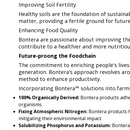
Improving Soil Fertility​​​​‌ ‍ ​‍​‍‌‍ ‌ ​‍‌‍‍‌‌‍‌ ‌‍‍‌‌‍ ‍​‍​‍​ ‍‍​‍​‍‌ ​ ‌‍​‌‌‍ ‍‌‍‍‌‌ ‌​‌ ‍‌​‍ ‍‌‍‍‌‌‍ ​‍​‍​‍ ​​‍​‍‌‍‍​‌ ​‍‌‍‌‌‌‍‌‍​‍​‍​ ‍‍​‍​‍​‍ ‌ ​ ‌ ‌​‌ ‌‌‌‍‌​‌‍‍‌‌‍ ​‍ ‌‍‍‌‌‍ ‍‌ ‌​‌‍‌‌‌‍ ‍‌ ‌​​‍ ‌‍‌‌‌‍‌​‌‍‍‌‌ ‌​​‍ ‌‍ ‌‌‍ ‌‍‌​‌‍‌‌​ ‌‌ ​​‌ ​‍‌‍‌‌‌ ​ ‌‍‌‌‌‍ ‍‌ ‌​‌‍​‌‌ ‌​‌‍‍‌‌‍ ‌‍ ‍​ ‍ ‌‍‍‌‌‍‌​​ ‌‌ ​​‌‍ ‌ ​ ‌ ‌​​‍ ‍‌ ​ ‌‍​‌​‍ ‍‌‍‌‍‌ ‌‌‌ ‌​‌ ‌‌‌ ​‍‌‍‌‌​‍ ‌‌ ​​‌ ​‍‌‍ ‌‍ ‌‍‌‍‌‍‍‌‌‍ ‍‌‍‌ ​‍ ‌‌ ‌​‌‍‍​‌‍‌‌​‍ ‌‌‍‌‍‌‍ ‌‍ ‌‍‌​‌‍​ ‌‍‍​‌‍​‌‌‍‍‌‌‍ ‍​‍ ‌‌‍​‍‌‍ ‌‍ ‍‌ ‌​‌‍‌‌‌ ​‍‌‍​‌​‍ ‌‌ ‌​‌‍ ‌​‍ ‌‌‍ ​‌‍‌‌‌‍​‌‌‍‌​‌ ​ ​‍ ‌‌ ‌​‌‍‍​‌‍‌‌​‍ ‌‌‍​ ‌‍‍​‌‍​‌‌ ​‍‌‍‌ ‌‍‌‌​ ‍ ‌ ‌​‌ ‍‌‌ ​​‌‍‌‌​ ‌‌ ​​‌‍ ‌ ​ ‌ ‌​​ ‍ ‌ ​​‌‍​‌‌ ‌​‌‍‍​​ ‌‌‍​‍‌‍ ‌‍‌​‌ ‍‌​‍‌‌​ ‌‌‌​​‍‌‌ ‌‍‍ ‌‍‌‌‌ ‍‌​‍‌‌​ ​ ‌​‌​​‍‌‌​ ​ ‌​‌​​‍‌‌​ ​‍​ ​‍​ ​‌‌‍‌‍​ ‌‍‌‍‌​​ ‌​​ ‌‌​ ​​‌‍‌‌​ ​​‌‍​‌​ ‌​​ ​‍​‍‌‌​ ​‍​ ​‍​‍‌‌​ ‌‌‌​‌​​‍ ‍‌‍​ ‌‍‍​‌‍‍‌‌‍ ​‌‍‌​‌ ​‍‌‍‌‌‌‍ ‍​‍‌‌​ ‌‌‌​​‍‌‌ ‌‍‍ ‌‍‌‌‌ ‍‌​‍‌‌​ ​ ‌​‌​​‍‌‌​ ​ ‌​‌​​‍‌‌​ ​‍​ ​‍​ ‌‍​ ​ ​ ​‍​ ​‌‌‍​‍​ ‍‌​ ​‍​ ‍​​ ​‌‌‍​‍​ ​ ​ ‌‌​ ​​​‍‌‌​ ​‍​ ​‍​‍‌‌​ ‌‌‌​‌​​‍ ‍‌ ‌​‌‍‌‌‌ ‍​‌ ‌​​ ‌‍​‍‌‍​‌‌ ​ ‌‍‌‌‌‌‌‌‌ ​‍‌‍ ​​ ‌​‍‌‌​ ​‍‌​‌‍‌ ​ ‌ ‌​‌ ‌‌‌‍‌​‌‍‍‌‌‍ ​‍‌‍‌‍‍‌‌‍‌​​ ‌‌ ​​‌‍ ‌ ​ ‌ ‌​​‍ ‍‌ ​ ‌‍​‌​‍ ‍‌‍‌‍‌ ‌‌‌ ‌​‌ ‌‌‌ ​‍‌‍‌‌​‍ ‌‌ ​​‌ ​‍‌‍ ‌‍ ‌‍‌‍‌‍‍‌‌‍ ‍‌‍‌ ​‍ ‌‌ ‌​‌‍‍​‌‍‌‌​‍ ‌‌‍‌‍‌‍ ‌‍ ‌‍‌​‌‍​ ‌‍‍​‌‍​‌‌‍‍‌‌‍ ‍​‍ ‌‌‍​‍‌‍ ‌‍ ‍‌ ‌​‌‍‌‌‌ ​‍‌‍​‌​‍ ‌‌ ‌​‌‍ ‌​‍ ‌‌‍ ​‌‍‌‌‌‍​‌‌‍‌​‌ ​ ​‍ ‌‌ ‌​‌‍‍​‌‍‌‌​‍ ‌‌‍​ ‌‍‍​‌‍​‌‌ ​‍‌‍‌ ‌‍‌‌​‍‌‍‌ ‌​‌ ‍‌‌ ​​‌‍‌‌​ ‌‌ ​​‌‍ ‌ ​ ‌ ‌​​‍‌‍‌ ​​‌‍​‌‌ ‌​‌‍‍​​ ‌‌‍​‍‌‍ ‌‍‌​‌ ‍‌​‍‌‌​ ‌‌‌​​‍‌‌ ‌‍‍ ‌‍‌‌‌ ‍‌​‍‌‌​ ​ ‌​‌​​‍‌‌​ ​ ‌​‌​​‍‌‌​ ​‍​ ​‍​ ​‌‌‍‌‍​ ‌‍‌‍‌​​ ‌​​ ‌‌​ ​​‌‍‌‌​ ​​‌‍​‌​ ‌​​ ​‍​‍‌‌​ ​‍​ ​‍​‍‌‌​ ‌‌‌​‌​​‍ ‍‌‍​ ‌‍‍​‌‍‍‌‌‍ ​‌‍‌​‌ ​‍‌‍‌‌‌‍ ‍​‍‌‌​ ‌‌‌​​‍‌‌ ‌‍‍ ‌‍‌‌‌ ‍‌​‍‌‌​ ​ ‌​‌​​‍‌‌​ ​ ‌​‌​​‍‌‌​ ​‍​ ​‍​ ‌‍​ ​ ​ ​‍​ ​‌‌‍​‍​ ‍‌​ ​‍​ ‍​​ ​‌‌‍​‍​ ​ ​ ‌‌​ ​​​‍‌‌​ ​‍​ ​‍​‍‌‌​ ‌‌‌​‌​​‍ ‍‌ ‌​‌‍‌‌‌ ‍​‌ ‌​​‍‌‍‌ ​​‌‍‌‌‌ ​‍‌ ​ ‌ ​​‌‍‌‌‌‍​ ‌ ‌​‌‍‍‌‌ ‌‍‌‍‌‌​ ‌‌ ​​‌ ‌‌‌‍​‍‌‍ ​‌‍‍‌‌ ​ ‌‍‍​‌‍‌‌‌‍‌​​‍​‍‌ ‌
Healthy soils are the foundation of sustainab
matter, providing a fertile ground for future generations of farmers.​​​​‌ ‍ ​‍​‍‌‍ ‌ ​‍‌‍‍‌‌‍‌ ‌‍‍‌‌‍ ‍​‍​‍​ ‍‍​‍​‍‌ ​ ‌‍​‌‌‍ ‍‌‍‍‌‌ ‌​‌ ‍‌​‍ ‍‌‍‍‌‌‍ ​‍​‍​‍ ​​‍​‍‌‍‍​‌ ​‍‌‍‌‌‌‍‌‍​‍​‍​ ‍‍​‍​‍​‍ ‌ ​ ‌ ‌​‌ ‌‌‌‍‌​‌‍‍‌‌‍ ​‍ ‌‍‍‌‌‍ ‍‌ ‌​‌‍‌‌‌‍ ‍‌ ‌​​‍ ‌‍‌‌‌‍‌​‌‍‍‌‌ ‌​​‍ ‌‍ ‌‌‍ ‌‍‌​‌‍‌‌​ ‌‌ ​​‌ ​‍‌‍‌‌‌ ​ ‌‍‌‌‌‍ ‍‌ ‌​‌‍​‌‌ ‌​‌‍‍‌‌‍ ‌‍ ‍​ ‍ ‌‍‍‌‌‍‌​​ ‌‌ ​​‌‍ ‌ ​ ‌ ‌​​‍ ‍‌ ​ ‌‍​‌​‍ ‍‌‍‌‍‌ ‌‌‌ ‌​‌ ‌‌‌ ​‍‌‍‌‌​‍ ‌‌ ​​‌ ​‍‌‍ ‌‍ ‌‍‌‍‌‍‍‌‌‍ ‍‌‍‌ ​‍ ‌‌ ‌​‌‍‍​‌‍‌‌​‍ ‌‌‍‌‍‌‍ ‌‍ ‌‍‌​‌‍​ ‌‍‍​‌‍​‌‌‍‍‌‌‍ ‍​‍ ‌‌‍​‍‌‍ ‌‍ ‍‌ ‌​‌‍‌‌‌ ​‍‌‍​‌​‍ ‌‌ ‌​‌‍ ‌​‍ ‌‌‍ ​‌‍‌‌‌‍​‌‌‍‌​‌ ​ ​‍ ‌‌ ‌​‌‍‍​‌‍‌‌​‍ ‌‌‍​ ‌‍‍​‌‍​‌‌ ​‍‌‍‌ ‌‍‌‌​ ‍ ‌ ‌​‌ ‍‌‌ ​​‌‍‌‌​ ‌‌ ​​‌‍ ‌ ​ ‌ ‌​​ ‍ ‌ ​​‌‍​‌‌ ‌​‌‍‍​​ ‌‌‍​‍‌‍ ‌‍‌​‌ ‍‌​‍‌‌​ ‌‌‌​​‍‌‌ ‌‍‍ ‌‍‌‌‌ ‍‌​‍‌‌​ ​ ‌​‌​​‍‌‌​ ​ ‌​‌​​‍‌‌​ ​‍​ ​‍‌‍‌​​ ​‍​ ‍‌​ ​​​ ‌ ​ ‌​​ ‍‌‌‍​‌​ ‌‌‌‍​‍‌‍‌‍​ ​ ​‍‌‌​ ​‍​ ​‍​‍‌‌​ ‌‌‌​‌​​‍ ‍‌‍​ ‌‍‍​‌‍‍‌‌‍ ​‌‍‌​‌ ​‍‌‍‌‌‌‍ ‍​‍‌‌​ ‌‌‌​​‍‌‌ ‌‍‍ ‌‍‌‌‌ ‍‌​‍‌‌​ ​ ‌​‌​​‍‌‌​ ​ ‌​‌​​‍‌‌​ ​‍​ ​‍​ ‍​‌‍‌‍‌‍​ ‌‍​‍​ ​‌​ ​ ‌‍‌‍​ ‌ ‌‍​ ​ ‌​​ ‌‌​ ​​​ ​​​‍‌‌​ ​‍​ ​‍​‍‌‌​ ‌‌‌​‌​​‍ ‍‌ ‌​‌‍‌‌‌ ‍​‌ ‌​​ ‌‍​‍‌‍​‌‌ ​ ‌‍‌‌‌‌‌‌‌ ​‍‌‍ ​​ ‌​‍‌‌​ ​‍‌​‌‍‌ ​ ‌ ‌​‌ ‌‌‌‍‌​‌‍‍‌‌‍ ​‍‌‍‌‍‍‌‌‍‌​​ ‌‌ ​​‌‍ ‌ ​ ‌ ‌​​‍ ‍‌ ​ ‌‍​‌​‍ ‍‌‍‌‍‌ ‌‌‌ ‌​‌ ‌‌‌ ​‍‌‍‌‌​‍ ‌‌ ​​‌ ​‍‌‍ ‌‍ ‌‍‌‍‌‍‍‌‌‍ ‍‌‍‌ ​‍ ‌‌ ‌​‌
Enhancing Food Quality​​​​‌ ‍ ​‍​‍‌‍ ‌ ​‍‌‍‍‌‌‍‌ ‌‍‍‌‌‍ ‍​‍​‍​ ‍‍​‍​‍‌ ​ ‌‍​‌‌‍ ‍‌‍‍‌‌ ‌​‌ ‍‌​‍ ‍‌‍‍‌‌‍ ​‍​‍​‍ ​​‍​‍‌‍‍​‌ ​‍‌‍‌‌‌‍‌‍​‍​‍​ ‍‍​‍​‍​‍ ‌ ​ ‌ ‌​‌ ‌‌‌‍‌​‌‍‍‌‌‍ ​‍ ‌‍‍‌‌‍ ‍‌ ‌​‌‍‌‌‌‍ ‍‌ ‌​​‍ ‌‍‌‌‌‍‌​‌‍‍‌‌ ‌​​‍ ‌‍ ‌‌‍ ‌‍‌​‌‍‌‌​ ‌‌ ​​‌ ​‍‌‍‌‌‌ ​ ‌‍‌‌‌‍ ‍‌ ‌​‌‍​‌‌ ‌​‌‍‍‌‌‍ ‌‍ ‍​ ‍ ‌‍‍‌‌‍‌​​ ‌‌ ​​‌‍ ‌ ​ ‌ ‌​​‍ ‍‌ ​ ‌‍​‌​‍ ‍‌‍‌‍‌ ‌‌‌ ‌​‌ ‌‌‌ ​‍‌‍‌‌​‍ ‌‌ ​​‌ ​‍‌‍ ‌‍ ‌‍‌‍‌‍‍‌‌‍ ‍‌‍‌ ​‍ ‌‌ ‌​‌‍‍​‌‍‌‌​‍ ‌‌‍‌‍‌‍ ‌‍ ‌‍‌​‌‍​ ‌‍‍​‌‍​‌‌‍‍‌‌‍ ‍​‍ ‌‌‍​‍‌‍ ‌‍ ‍‌ ‌​‌‍‌‌‌ ​‍‌‍​‌​‍ ‌‌ ‌​‌‍ ‌​‍ ‌‌‍ ​‌‍‌‌‌‍​‌‌‍‌​‌ ​ ​‍ ‌‌ ‌​‌‍‍​‌‍‌‌​‍ ‌‌‍​ ‌‍‍​‌‍​‌‌ ​‍‌‍‌ ‌‍‌‌​ ‍ ‌ ‌​‌ ‍‌‌ ​​‌‍‌‌​ ‌‌ ​​‌‍ ‌ ​ ‌ ‌​​ ‍ ‌ ​​‌‍​‌‌ ‌​‌‍‍​​ ‌‌‍​‍‌‍ ‌‍‌​‌ ‍‌​‍‌‌​ ‌‌‌​​‍‌‌ ‌‍‍ ‌‍‌‌‌ ‍‌​‍‌‌​ ​ ‌​‌​​‍‌‌​ ​ ‌​‌​​‍‌‌​ ​‍​ ​‍​ ‌ ​ ‌ ‌‍​‍​ ​​​ ​​​ ‌ ​ ‌ ​ ‍‌‌‍​‌‌‍​‍‌‍​ ‌‍​‌​‍‌‌​ ​‍​ ​‍​‍‌‌​ ‌‌‌​‌​​‍ ‍‌‍​ ‌‍‍​‌‍‍‌‌‍ ​‌‍‌​‌ ​‍‌‍‌‌‌‍ ‍​‍‌‌​ ‌‌‌​​‍‌‌ ‌‍‍ ‌‍‌‌‌ ‍‌​‍‌‌​ ​ ‌​‌​​‍‌‌​ ​ ‌​‌​​‍‌‌​ ​‍​ ​‍​ ​‌‌‍‌‍‌‍‌‍​ ‍​‌‍​ ​ ‌​​ ‌​​ ‌‍​ ​ ‌‍‌‍‌‍‌‍​ ‌‌​ ​​​‍‌‌​ ​‍​ ​‍​‍‌‌​ ‌‌‌​‌​​‍ ‍‌ ‌​‌‍‌‌‌ ‍​‌ ‌​​ ‌‍​‍‌‍​‌‌ ​ ‌‍‌‌‌‌‌‌‌ ​‍‌‍ ​​ ‌​‍‌‌​ ​‍‌​‌‍‌ ​ ‌ ‌​‌ ‌‌‌‍‌​‌‍‍‌‌‍ ​‍‌‍‌‍‍‌‌‍‌​​ ‌‌ ​​‌‍ ‌ ​ ‌ ‌​​‍ ‍‌ ​ ‌‍​‌​‍ ‍‌‍‌‍‌ ‌‌‌ ‌​‌ ‌‌‌ ​‍‌‍‌‌​‍ ‌‌ ​​‌ ​‍‌‍ ‌‍ ‌‍‌‍‌‍‍‌‌‍ ‍‌‍‌ ​‍ ‌‌ ‌​‌‍‍​‌‍‌‌​‍ ‌‌‍‌‍‌‍ ‌‍ ‌‍‌​‌‍​ ‌‍‍​‌‍​‌‌‍‍‌‌‍ ‍​‍ ‌‌‍​‍‌‍ ‌‍ ‍‌ ‌​‌‍‌‌‌ ​‍‌‍​‌​‍ ‌‌ ‌​‌‍ ‌​‍ ‌‌‍ ​‌‍‌‌‌‍​‌‌‍‌​‌ ​ ​‍ ‌‌ ‌​‌‍‍​‌‍‌‌​‍ ‌‌‍​ ‌‍‍​‌‍​‌‌ ​‍‌‍‌ ‌‍‌‌​‍‌‍‌ ‌​‌ ‍‌‌ ​​‌‍‌‌​ ‌‌ ​​‌‍ ‌ ​ ‌ ‌​​‍‌‍‌ ​​‌‍​‌‌ ‌​‌‍‍​​ ‌‌‍​‍‌‍ ‌‍‌​‌ ‍‌​‍‌‌​ ‌‌‌​​‍‌‌ ‌‍‍ ‌‍‌‌‌ ‍‌​‍‌‌​ ​ ‌​‌​​‍‌‌​ ​ ‌​‌​​‍‌‌​ ​‍​ ​‍​ ‌ ​ ‌ ‌‍​‍​ ​​​ ​​​ ‌ ​ ‌ ​ ‍‌‌‍​‌‌‍​‍‌‍​ ‌‍​‌​‍‌‌​ ​‍​ ​‍​‍‌‌​ ‌‌‌​‌​​‍ ‍‌‍​ ‌‍‍​‌‍‍‌‌‍ ​‌‍‌​‌ ​‍‌‍‌‌‌‍ ‍​‍‌‌​ ‌‌‌​​‍‌‌ ‌‍‍ ‌‍‌‌‌ ‍‌​‍‌‌​ ​ ‌​‌​​‍‌‌​ ​ ‌​‌​​‍‌‌​ ​‍​ ​‍​ ​‌‌‍‌‍‌‍‌‍​ ‍​‌‍​ ​ ‌​​ ‌​​ ‌‍​ ​ ‌‍‌‍‌‍‌‍​ ‌‌​ ​​​‍‌‌​ ​‍​ ​‍​‍‌‌​ ‌‌‌​‌​​‍ ‍‌ ‌​‌‍‌‌‌ ‍​‌ ‌​​‍‌‍‌ ​​‌‍‌‌‌ ​‍‌ ​ ‌ ​​‌‍‌‌‌‍​ ‌ ‌​‌‍‍‌‌ ‌‍‌‍‌‌​ ‌‌ ​​‌ ‌‌‌‍​‍‌‍ ​‌‍‍‌‌ ​ ‌‍‍​‌‍‌‌‌‍‌​​‍​‍‌ ‌
Bontera are passionate about improving the 
contribute to a healthier and more nutritious food chain.​​​​‌ ‍ ​‍​‍‌‍ ‌ ​‍‌‍‍‌‌‍‌ ‌‍‍‌‌‍ ‍​‍​‍​ ‍‍​‍​‍‌ ​ ‌‍​‌‌‍ ‍‌‍‍‌‌ ‌​‌ ‍‌​‍ ‍‌‍‍‌‌‍ ​‍​‍​‍ ​​‍​‍‌‍‍​‌ ​‍‌‍‌‌‌‍‌‍​‍​‍​ ‍‍​‍​‍​‍ ‌ ​ ‌ ‌​‌ ‌‌‌‍‌​‌‍‍‌‌‍ ​‍ ‌‍‍‌‌‍ ‍‌ ‌​‌‍‌‌‌‍ ‍‌ ‌​​‍ ‌‍‌‌‌‍‌​‌‍‍‌‌ ‌​​‍ ‌‍ ‌‌‍ ‌‍‌​‌‍‌‌​ ‌‌ ​​‌ ​‍‌‍‌‌‌ ​ ‌‍‌‌‌‍ ‍‌ ‌​‌‍​‌‌ ‌​‌‍‍‌‌‍ ‌‍ ‍​ ‍ ‌‍‍‌‌‍‌​​ ‌‌ ​​‌‍ ‌ ​ ‌ ‌​​‍ ‍‌ ​ ‌‍​‌​‍ ‍‌‍‌‍‌ ‌‌‌ ‌​‌ ‌‌‌ ​‍‌‍‌‌​‍ ‌‌ ​​‌ ​‍‌‍ ‌‍ ‌‍‌‍‌‍‍‌‌‍ ‍‌‍‌ ​‍ ‌‌ ‌​‌‍‍​‌‍‌‌​‍ ‌‌‍‌‍‌‍ ‌‍ ‌‍‌​‌‍​ ‌‍‍​‌‍​‌‌‍‍‌‌‍ ‍​‍ ‌‌‍​‍‌‍ ‌‍ ‍‌ ‌​‌‍‌‌‌ ​‍‌‍​‌​‍ ‌‌ ‌​‌‍ ‌​‍ ‌‌‍ ​‌‍‌‌‌‍​‌‌‍‌​‌ ​ ​‍ ‌‌ ‌​‌‍‍​‌‍‌‌​‍ ‌‌‍​ ‌‍‍​‌‍​‌‌ ​‍‌‍‌ ‌‍‌‌​ ‍ ‌ ‌​‌ ‍‌‌ ​​‌‍‌‌​ ‌‌ ​​‌‍ ‌ ​ ‌ ‌​​ ‍ ‌ ​​‌‍​‌‌ ‌​‌‍‍​​ ‌‌‍​‍‌‍ ‌‍‌​‌ ‍‌​‍‌‌​ ‌‌‌​​‍‌‌ ‌‍‍ ‌‍‌‌‌ ‍‌​‍‌‌​ ​ ‌​‌​​‍‌‌​ ​ ‌​‌​​‍‌‌​ ​‍​ ​‍‌‍​‍‌‍​ ​ ‍​‌‍​ ​ ‍​‌‍​‍‌‍​‍​ ​‌​ ​‌​ ​ ​ ​‌​ ‍‌​‍‌‌​ ​‍​ ​‍​‍‌‌​ ‌‌‌​‌​​‍ ‍‌‍​ ‌‍‍​‌‍‍‌‌‍ ​‌‍‌​‌ ​‍‌‍‌‌‌‍ ‍​‍‌‌​ ‌‌‌​​‍‌‌ ‌‍‍ ‌‍‌‌‌ ‍‌​‍‌‌​ ​ ‌​‌​​‍‌‌​ ​ ‌​‌​​‍‌‌​ ​‍​ ​‍​ ​‍​ ‌​‌‍​ ​ ​​​ ​‍​ ‌‌​ ‍‌​ ​​​ ​ ​ ​‌‌‍​‍​ ​​​ ​​​‍‌‌​ ​‍​ ​‍​‍‌‌​ ‌‌‌​‌​​‍ ‍‌ ‌​‌‍‌‌‌ ‍​‌ ‌​​ ‌‍​‍‌‍​‌‌ ​ ‌‍‌‌‌‌‌‌‌ ​‍‌‍ ​​ ‌​‍‌‌​ ​‍‌​‌‍‌ ​ ‌ ‌​‌ ‌‌‌‍‌​‌‍‍‌‌‍ ​‍‌‍‌‍‍‌‌‍‌​​ ‌‌ ​​‌‍ ‌ ​ ‌ ‌​​‍ ‍‌ ​ ‌‍​‌​‍ ‍‌‍‌‍‌ ‌‌‌ ‌​‌ ‌‌‌ ​‍‌‍‌‌​‍ ‌‌ ​​‌ ​‍‌‍ ‌‍ ‌‍‌‍‌‍‍‌‌‍ ‍‌‍‌ ​‍ ‌‌ ‌​‌‍‍​‌‍‌‌​‍ ‌‌‍‌‍‌‍ ‌‍ ‌‍‌​‌‍​ ‌‍‍​‌‍​‌‌‍‍‌‌‍ ‍​‍ ‌‌‍​‍‌‍ ‌‍ ‍‌ ‌​‌‍‌‌‌ ​‍‌‍​‌​‍ ‌‌ ‌​‌‍ ‌​‍ ‌‌‍ ​‌‍‌‌‌‍​‌‌‍‌​‌ ​ ​‍ ‌‌ ‌​‌‍‍​‌‍‌‌​‍ ‌‌‍​ ‌‍‍​‌‍​‌‌ ​‍‌‍‌ ‌‍‌‌​‍‌‍‌ ‌​‌ ‍‌‌ ​​‌‍‌‌​ ‌‌ ​​‌‍ ‌ ​ ‌ ‌​​‍‌‍‌ ​​‌‍​‌‌ ‌​‌‍‍​​ ‌‌‍​‍‌‍ ‌‍‌​‌ ‍‌​‍‌‌​ ‌‌‌​​‍‌
Future-proofing the Foodchain​​​​‌ ‍ ​‍​‍‌‍ ‌ ​‍‌‍‍‌‌‍‌ ‌‍‍‌‌‍ ‍​‍​‍​ ‍‍​‍​‍‌ ​ ‌‍​‌‌‍ ‍‌‍‍‌‌ ‌​‌ ‍‌​‍ ‍‌‍‍‌‌‍ ​‍​‍​‍ ​​‍​‍‌‍‍​‌ ​‍‌‍‌‌‌‍‌‍​‍​‍​ ‍‍​‍​‍​‍ ‌ ​ ‌ ‌​‌ ‌‌‌‍‌​‌‍‍‌‌‍ ​‍ ‌‍‍‌‌‍ ‍‌ ‌​‌‍‌‌‌‍ ‍‌ ‌​​‍ ‌‍‌‌‌‍‌​‌‍‍‌‌ ‌​​‍ ‌‍ ‌‌‍ ‌‍‌​‌‍‌‌​ ‌‌ ​​‌ ​‍‌‍‌‌‌ ​ ‌‍‌‌‌‍ ‍‌ ‌​‌‍​‌‌ ‌​‌‍‍‌‌‍ ‌‍ ‍​ ‍ ‌‍‍‌‌‍‌​​ ‌‌ ​​‌‍ ‌ ​ ‌ ‌​​‍ ‍‌ ​ ‌‍​‌​‍ ‍‌‍‌‍‌ ‌‌‌ ‌​‌ ‌‌‌ ​‍‌‍‌‌​‍ ‌‌ ​​‌ ​‍‌‍ ‌‍ ‌‍‌‍‌‍‍‌‌‍ ‍‌‍‌ ​‍ ‌‌ ‌​‌‍‍​‌‍‌‌​‍ ‌‌‍‌‍‌‍ ‌‍ ‌‍‌​‌‍​ ‌‍‍​‌‍​‌‌‍‍‌‌‍ ‍​‍ ‌‌‍​‍‌‍ ‌‍ ‍‌ ‌​‌‍‌‌‌ ​‍‌‍​‌​‍ ‌‌ ‌​‌‍ ‌​‍ ‌‌‍ ​‌‍‌‌‌‍​‌‌‍‌​‌ ​ ​‍ ‌‌ ‌​‌‍‍​‌‍‌‌​‍ ‌‌‍​ ‌‍‍​‌‍​‌‌ ​‍‌‍‌ ‌‍‌‌​ ‍ ‌ ‌​‌ ‍‌‌ ​​‌‍‌‌​ ‌‌ ​​‌‍ ‌ ​ ‌ ‌​​ ‍ ‌ ​​‌‍​‌‌ ‌​‌‍‍​​ ‌‌‍​‍‌‍ ‌‍‌​‌ ‍‌​‍‌‌​ ‌‌‌​​‍‌‌ ‌‍‍ ‌‍‌‌‌ ‍‌​‍‌‌​ ​ ‌​‌​​‍‌‌​ ​ ‌​‌​​‍‌‌​ ​‍​ ​‍​ ‍‌​ ‌‌​ ​ ​ ‍‌​ ‌‍‌‍‌‍‌‍‌​​ ‌ ​ ‌ ​ ​‍​ ​​‌‍​‌​‍‌‌​ ​‍​ ​‍​‍‌‌​ ‌‌‌​‌​​‍ ‍‌‍​ ‌‍‍​‌‍‍‌‌‍ ​‌‍‌​‌ ​‍‌‍‌‌‌‍ ‍​‍‌‌​ ‌‌‌​​‍‌‌ ‌‍‍ ‌‍‌‌‌ ‍‌​‍‌‌​ ​ ‌​‌​​‍‌‌​ ​ ‌​‌​​‍‌‌​ ​‍​ ​‍​ ​‌​ ‍​​ ‌​​ ​​‌‍‌​‌‍​ ‌‍​ ​ ​ ‌‍​‍‌‍​ ​ ‌​​ ‍​​ ​​​‍‌‌​ ​‍​ ​‍​‍‌‌​ ‌‌‌​‌​​‍ ‍‌ ‌​‌‍‌‌‌ ‍​‌ ‌​​ ‌‍​‍‌‍​‌‌ ​ ‌‍‌‌‌‌‌‌‌ ​‍‌‍ ​​ ‌​‍‌‌​ ​‍‌​‌‍‌ ​ ‌ ‌​‌ ‌‌‌‍‌​‌‍‍‌‌‍ ​‍‌‍‌‍‍‌‌‍‌​​ ‌‌ ​​‌‍ ‌ ​ ‌ ‌​​‍ ‍‌ ​ ‌‍​‌​‍ ‍‌‍‌‍‌ ‌‌‌ ‌​‌ ‌‌‌ ​‍‌‍‌‌​‍ ‌‌ ​​‌ ​‍‌‍ ‌‍ ‌‍‌‍‌‍‍‌‌‍ ‍‌‍‌ ​‍ ‌‌ ‌​‌‍‍​‌‍‌‌​‍ ‌‌‍‌‍‌‍ ‌‍ ‌‍‌​‌‍​ ‌‍‍​‌‍​‌‌‍‍‌‌‍ ‍​‍ ‌‌‍​‍‌‍ ‌‍ ‍‌ ‌​‌‍‌‌‌ ​‍‌‍​‌​‍ ‌‌ ‌​‌‍ ‌​‍ ‌‌‍ ​‌‍‌‌‌‍​‌‌‍‌​‌ ​ ​‍ ‌‌ ‌​‌‍‍​‌‍‌‌​‍ ‌‌‍​ ‌‍‍​‌‍​‌‌ ​‍‌‍‌ ‌‍‌‌​‍‌‍‌ ‌​‌ ‍‌‌ ​​‌‍‌‌​ ‌‌ ​​‌‍ ‌ ​ ‌ ‌​​‍‌‍‌ ​​‌‍​‌‌ ‌​‌‍‍​​ ‌‌‍​‍‌‍ ‌‍‌​‌ ‍‌​‍‌‌​ ‌‌‌​​‍‌‌ ‌‍‍ ‌‍‌‌‌ ‍‌​‍‌‌​ ​ ‌​‌​​‍‌‌​ ​ ‌​‌​​‍‌‌​ ​‍​ ​‍​ ‍‌​ ‌‌​ ​ ​ ‍‌​ ‌‍‌‍‌‍‌‍‌​​ ‌ ​ ‌ ​ ​‍​ ​​‌‍​‌​‍‌‌​ ​‍​ ​‍​‍‌‌​ ‌‌‌​‌​​‍ ‍‌‍​ ‌‍‍​‌‍‍‌‌‍ ​‌‍‌​‌ ​‍‌‍‌‌‌‍ ‍​‍‌‌​ ‌‌‌​​‍‌‌ ‌‍‍ ‌‍‌‌‌ ‍‌​‍‌‌​ ​ ‌​‌​​‍‌‌​ ​ ‌​‌​​‍‌‌​ ​‍​ ​‍​ ​‌​ ‍​​ ‌​​ ​​‌‍‌​‌‍​ ‌‍​ ​ ​ ‌‍​‍‌‍​ ​ ‌​​ ‍​​ ​​​‍‌‌​ ​‍​ ​‍​‍‌‌​ ‌‌‌​‌​​‍ ‍‌ ‌​‌‍‌‌‌ ‍​‌ ‌​​‍‌‍‌ ​​‌‍‌‌‌ ​‍‌ ​ ‌ ​​‌‍‌‌‌‍​ ‌ ‌​‌‍‍‌‌ ‌‍‌‍‌‌​ ‌‌ ​​‌ ‌‌‌‍​‍‌‍ ​‌‍‍‌‌ ​ ‌‍‍​‌‍‌‌‌‍‌​​‍​‍‌ ‌
The commitment to enriching people's lives 
generation. Bontera’s approach revolves ar
method to enhance productivity.​​​​‌ ‍ ​‍​‍‌‍ ‌ ​‍‌‍‍‌‌‍‌ ‌‍‍‌‌‍ ‍​‍​‍​ ‍‍​‍​‍‌ ​ ‌‍​‌‌‍ ‍‌‍‍‌‌ ‌​‌ ‍‌​‍ ‍‌‍‍‌‌‍ ​‍​‍​‍ ​​‍​‍‌‍‍​‌ ​‍‌‍‌‌‌‍‌‍​‍​‍​ ‍‍​‍​‍​‍ ‌ ​ ‌ ‌​‌ ‌‌‌‍‌​‌‍‍‌‌‍ ​‍ ‌‍‍‌‌‍ ‍‌ ‌​‌‍‌‌‌‍ ‍‌ ‌​​‍ ‌‍‌‌‌‍‌​‌‍‍‌‌ ‌​​‍ ‌‍ ‌‌‍ ‌‍‌​‌‍‌‌​ ‌‌ ​​‌ ​‍‌‍‌‌‌ ​ ‌‍‌‌‌‍ ‍‌ ‌​‌‍​‌‌ ‌​‌‍‍‌‌‍ ‌‍ ‍​ ‍ ‌‍‍‌‌‍‌​​ ‌‌ ​​‌‍ ‌ ​ ‌ ‌​​‍ ‍‌ ​ ‌‍​‌​‍ ‍‌‍‌‍‌ ‌‌‌ ‌​‌ ‌‌‌ ​‍‌‍‌‌​‍ ‌‌ ​​‌ ​‍‌‍ ‌‍ ‌‍‌‍‌‍‍‌‌‍ ‍‌‍‌ ​‍ ‌‌ ‌​‌‍‍​‌‍‌‌​‍ ‌‌‍‌‍‌‍ ‌‍ ‌‍‌​‌‍​ ‌‍‍​‌‍​‌‌‍‍‌‌‍ ‍​‍ ‌‌‍​‍‌‍ ‌‍ ‍‌ ‌​‌‍‌‌‌ ​‍‌‍​‌​‍ ‌‌ ‌​‌‍ ‌​‍ ‌‌‍ ​‌‍‌‌‌‍​‌‌‍‌​‌ ​ ​‍ ‌‌ ‌​‌‍‍​‌‍‌‌​‍ ‌‌‍​ ‌‍‍​‌‍​‌‌ ​‍‌‍‌ ‌‍‌‌​ ‍ ‌ ‌​‌ ‍‌‌ ​​‌‍‌‌​ ‌‌ ​​‌‍ ‌ ​ ‌ ‌​​ ‍ ‌ ​​‌‍​‌‌ ‌​‌‍‍​​ ‌‌‍​‍‌‍ ‌‍‌​‌ ‍‌​‍‌‌​ ‌‌‌​​‍‌‌ ‌‍‍ ‌‍‌‌‌ ‍‌​‍‌‌​ ​ ‌​‌​​‍‌‌​ ​ ‌​‌​​‍‌‌​ ​‍​ ​‍‌‍​ ​ ‍​​ ​ ​ ‍‌​ ​ ​ ​​​ ‍​​ ​‍​ ‌​​ ‌ ​ ​‍​ ​‍​‍‌‌​ ​‍​ ​‍​‍‌‌​ ‌‌‌​‌​​‍ ‍‌‍​ ‌‍‍​‌‍‍‌‌‍ ​‌‍‌​‌ ​‍‌‍‌‌‌‍ ‍​‍‌‌​ ‌‌‌​​‍‌‌ ‌‍‍ ‌‍‌‌‌ ‍‌​‍‌‌​ ​ ‌​‌​​‍‌‌​ ​ ‌​‌​​‍‌‌​ ​‍​ ​‍‌‍‌‍​ ‍‌​ ‌​​ ‍​​ ​‍‌‍​‌‌‍​‍​ ​ ​ ‌ ​ ‌‍​ ​‍​ ‌‌​ ​​​‍‌‌​ ​‍​ ​‍​‍‌‌​ ‌‌‌​‌​​‍ ‍‌ ‌​‌‍‌‌‌ ‍​‌ ‌​​ ‌‍​‍‌‍​‌‌ ​ ‌‍‌‌‌‌‌‌‌ ​‍‌‍ ​​ ‌​‍‌‌​ ​‍‌​‌‍‌ ​ ‌ ‌​‌ ‌‌‌‍‌​‌‍‍‌‌‍ ​‍‌‍‌‍‍‌‌‍‌​​ ‌‌ ​​‌‍ ‌ ​ ‌ ‌​​‍ ‍‌ ​ ‌‍​‌​‍ ‍‌‍‌‍‌ ‌‌‌ ‌​‌ ‌‌‌ ​‍‌‍‌‌​‍ ‌‌ ​​‌ ​‍‌‍ ‌‍ ‌‍‌‍‌‍‍‌‌‍ ‍‌‍‌ ​‍ ‌‌ ‌​‌‍‍​‌‍‌‌​‍ ‌‌‍‌‍‌‍ ‌‍ ‌‍‌​‌‍​ ‌‍‍​‌‍​‌‌‍‍‌‌‍ ‍​‍ ‌‌‍​‍‌‍ ‌‍ ‍‌ ‌​‌‍‌‌‌ ​‍‌‍​‌​‍ ‌‌ ‌​‌‍ ‌​‍ ‌‌‍ ​‌‍‌‌‌‍​‌‌‍‌​‌ ​ ​‍ ‌‌ ‌​‌‍‍​‌‍‌‌​‍ ‌‌‍​ ‌‍‍​‌‍​‌‌ ​‍‌‍‌ ‌‍‌‌​‍‌‍‌ ‌​‌ ‍‌‌ ​​‌‍‌‌​ ‌‌ ​​‌‍ ‌ ​ ‌ ‌​​‍‌‍‌ ​​‌‍​‌‌ ‌​‌‍‍​​ ‌‌‍​‍‌‍ ‌‍‌​‌ ‍‌​‍‌‌​ ‌‌‌​​‍‌‌ ‌‍‍ ‌‍‌‌‌ ‍‌​‍‌‌​ ​ ‌​‌​​‍‌‌​ ​ ‌​‌​​‍‌‌​ ​‍​ ​‍‌‍​ ​ ‍​​ ​ ​ ‍‌​ ​ ​ ​​​ ‍​​ ​‍​ ‌​​ ‌ ​ ​‍​ ​‍​‍‌‌​ ​‍​ ​‍​‍‌‌​ ‌‌‌​‌​​‍ ‍‌‍​ ‌‍‍​‌‍‍‌‌‍ ​‌‍‌​‌ ​‍‌‍‌‌‌‍ ‍​‍‌‌​ ‌‌‌​​‍‌‌ ‌‍‍ ‌‍‌‌‌ ‍‌​‍‌‌​ ​ ‌​‌​​‍‌‌​ ​ ‌​‌​​‍‌‌​ ​‍​ ​‍‌‍‌‍​ ‍‌​ ‌​​ ‍​​ ​‍‌‍​‌‌‍​‍​ ​ ​ ‌ ​ ‌‍​ ​‍​ ‌‌​ ​​​‍‌‌​ ​‍​ ​‍​‍‌‌​ ‌‌‌​‌​​‍ ‍‌ ‌​‌‍‌‌‌ ‍​‌ ‌​​‍‌‍‌ ​​‌‍‌‌‌ ​‍‌ ​ ‌ ​​‌‍‌‌‌‍​ ‌ ‌​‌‍‍‌‌ ‌‍‌‍‌‌​ ‌‌ ​​‌ ‌‌‌‍​‍‌‍ ​‌‍‍‌‌ ​ ‌‍‍​‌‍‌‌‌‍‌​​‍​‍‌ ‌
Incorporating Bontera™ solutions into farming practices yields a number of benefits:​​​​‌ ‍ ​‍​‍‌‍ ‌ ​‍‌‍‍‌‌‍‌ ‌‍‍‌‌‍ ‍​‍​‍​ ‍‍​‍​‍‌ ​ ‌‍​‌‌‍ ‍‌‍‍‌‌ ‌​‌ ‍‌​‍ ‍‌‍‍‌‌‍ ​‍​‍​‍ ​​‍​‍‌‍‍​‌ ​‍‌‍‌‌‌‍‌‍​‍​‍​ ‍‍​‍​‍​‍ ‌ ​ ‌ ‌​‌ ‌‌‌‍‌​‌‍‍‌‌‍ ​‍ ‌‍‍‌‌‍ ‍‌ ‌​‌‍‌‌‌‍ ‍‌ ‌​​‍ ‌‍‌‌‌‍‌​‌‍‍‌‌ ‌​​‍ ‌‍ ‌‌‍ ‌‍‌​‌‍‌‌​ ‌‌ ​​‌ ​‍‌‍‌‌‌ ​ ‌‍‌‌‌‍ ‍‌ ‌​‌‍​‌‌ ‌​‌‍‍‌‌‍ ‌‍ ‍​ ‍ ‌‍‍‌‌‍‌​​ ‌‌ ​​‌‍ ‌ ​ ‌ ‌​​‍ ‍‌ ​ ‌‍​‌​‍ ‍‌‍‌‍‌ ‌‌‌ ‌​‌ ‌‌‌ ​‍‌‍‌‌​‍ ‌‌ ​​‌ ​‍‌‍ ‌‍ ‌‍‌‍‌‍‍‌‌‍ ‍‌‍‌ ​‍ ‌‌ ‌​‌‍‍​‌‍‌‌​‍ ‌‌‍‌‍‌‍ ‌‍ ‌‍‌​‌‍​ ‌‍‍​‌‍​‌‌‍‍‌‌‍ ‍​‍ ‌‌‍​‍‌‍ ‌‍ ‍‌ ‌​‌‍‌‌‌ ​‍‌‍​‌​‍ ‌‌ ‌​‌‍ ‌​‍ ‌‌‍ ​‌‍‌‌‌‍​‌‌‍‌​‌ ​ ​‍ ‌‌ ‌​‌‍‍​‌‍‌‌​‍ ‌‌‍​ ‌‍‍​‌‍​‌‌ ​‍‌‍‌ ‌‍‌‌​ ‍ ‌ ‌​‌ ‍‌‌ ​​‌‍‌‌​ ‌‌ ​​‌‍ ‌ ​ ‌ ‌​​ ‍ ‌ ​​‌‍​‌‌ ‌​‌‍‍​​ ‌‌‍​‍‌‍ ‌‍‌​‌ ‍‌​‍‌‌​ ‌‌‌​​‍‌‌ ‌‍‍ ‌‍‌‌‌ ‍‌​‍‌‌​ ​ ‌​‌​​‍‌‌​ ​ ‌​‌​​‍‌‌​ ​‍​ ​‍‌‍‌‌‌‍‌​‌‍​‌​ ‌ ​ ‍​​ ​‌​ ‍‌​ ​‍​ ‍‌​ ‍​​ ​​‌‍​‌​‍‌‌​ ​‍​ ​‍​‍‌‌​ ‌‌‌​‌​​‍ ‍‌‍​ ‌‍‍​‌‍‍‌‌‍ ​‌‍‌​‌ ​‍‌‍‌‌‌‍ ‍​‍‌‌​ ‌‌‌​​‍‌‌ ‌‍‍ ‌‍‌‌‌ ‍‌​‍‌‌​ ​ ‌​‌​​‍‌‌​ ​ ‌​‌​​‍‌‌​ ​‍​ ​‍​ ‌‌​ ​​​ ‌‍‌‍​ ​ ​​‌‍​ ​ ‍​​ ‌‌​ ‌‌​ ​‍​ ‌ ​ ​‌​ ​​​‍‌
100% Organically Derived:​​​​‌ ‍ ​‍​‍‌‍ ‌ ​‍‌‍‍‌‌‍‌ ‌‍‍‌‌‍ ‍​‍​‍​ ‍‍​‍​‍‌ ​ ‌‍​‌‌‍ ‍‌‍‍‌‌ ‌​‌ ‍‌​‍ ‍‌‍‍‌‌‍ ​‍​‍​‍ ​​‍​‍‌‍‍​‌ ​‍‌‍‌‌‌‍‌‍​‍​‍​ ‍‍​‍​‍​‍ ‌ ​ ‌ ‌​‌ ‌‌‌‍‌​‌‍‍‌‌‍ ​‍ ‌‍‍‌‌‍ ‍‌ ‌​‌‍‌‌‌‍ ‍‌ ‌​​‍ ‌‍‌‌‌‍‌​‌‍‍‌‌ ‌​​‍ ‌‍ ‌‌‍ ‌‍‌​‌‍‌‌​ ‌‌ ​​‌ ​‍‌‍‌‌‌ ​ ‌‍‌‌‌‍ ‍‌ ‌​‌‍​‌‌ ‌​‌‍‍‌‌‍ ‌‍ ‍​ ‍ ‌‍‍‌‌‍‌​​ ‌‌ ​​‌‍ ‌ ​ ‌ ‌​​‍ ‍‌ ​ ‌‍​‌​‍ ‍‌‍‌‍‌ ‌‌‌ ‌​‌ ‌‌‌ ​‍‌‍‌‌​‍ ‌‌ ​​‌ ​‍‌‍ ‌‍ ‌‍‌‍‌‍‍‌‌‍ ‍‌‍‌ ​‍ ‌‌ ‌​‌‍‍​‌‍‌‌​‍ ‌‌‍‌‍‌‍ ‌‍ ‌‍‌​‌‍​ ‌‍‍​‌‍​‌‌‍‍‌‌‍ ‍​‍ ‌‌‍​‍‌‍ ‌‍ ‍‌ ‌​‌‍‌‌‌ ​‍‌‍​‌​‍ ‌‌ ‌​‌‍ ‌​‍ ‌‌‍ ​‌‍‌‌‌‍​‌‌‍‌​‌ ​ ​‍ ‌‌ ‌​‌‍‍​‌‍‌‌​‍ ‌‌‍​ ‌‍‍​‌‍​‌‌ ​‍‌‍‌ ‌‍‌‌​ ‍ ‌ ‌​‌ ‍‌‌ ​​‌‍‌‌​ ‌‌ ​​‌‍ ‌ ​ ‌ ‌​​ ‍ ‌ ​​‌‍​‌‌ ‌​‌‍‍​​ ‌‌‍​‍‌‍ ‌‍‌​‌ ‍‌​‍‌‌​ ‌‌‌​​‍‌‌ ‌‍‍ ‌‍‌‌‌ ‍‌​‍‌‌​ ​ ‌​‌​​‍‌‌​ ​ ‌​‌​​‍‌‌​ ​‍​ ​‍‌‍​‍​ ‌‌‌‍‌‌‌‍​‍​ ‌​​ ​​‌‍‌​​ ​‌​ ‌‍​ ‌ ​ ‌ ‌‍​ ​‍‌‌​ ​‍​ ​‍​‍‌‌​ ‌‌‌​‌​​‍ ‍‌‍​ ‌‍‍​‌‍‍‌‌‍ ​‌‍‌​‌ ​‍‌‍‌‌‌‍ ‍​‍‌‌​ ‌‌‌​​‍‌‌ ‌‍‍ ‌‍‌‌‌ ‍‌​‍‌‌​ ​ ‌​‌​​‍‌‌​ ​ ‌​‌​​‍‌‌​ ​‍​ ​‍‌‍​‍​ ‌‍​ ‍​‌‍​‌‌‍​ ‌‍​‌​ ‌‌​ ​‌​ ‌‍​ ‌‍‌‍‌​‌‍‌‍​ ​​​‍‌‌​ ​‍​ ​‍​‍‌‌​ ‌‌‌​‌​​‍ ‍‌ ‌​‌‍‌‌‌ ‍​‌ ‌​​ ‌‍​‍‌‍​‌‌ ​ ‌‍‌‌‌‌‌‌‌ ​‍‌‍ ​​ ‌​‍‌‌​ ​‍‌​‌‍‌ ​ ‌ ‌​‌ ‌‌‌‍‌​‌‍‍‌‌‍ ​‍‌‍‌‍‍‌‌‍‌​​ ‌‌ ​​‌‍ ‌ ​ ‌ ‌​​‍ ‍‌ ​ ‌‍​‌​‍ ‍‌‍‌‍‌ ‌‌‌ ‌​‌ ‌‌‌ ​‍‌‍‌‌​‍ ‌‌ ​​‌ ​‍‌‍ ‌‍ ‌‍‌‍‌‍‍‌‌‍ ‍‌‍‌ ​‍ ‌‌ ‌​‌‍‍​‌‍‌‌​‍ ‌‌‍‌‍‌‍ ‌‍ ‌‍‌​‌‍​ ‌‍‍​‌‍​‌‌‍‍‌‌‍ ‍​‍ ‌‌‍​‍‌‍ ‌‍ ‍‌ ‌​‌‍‌‌‌ ​‍‌‍​‌​‍ ‌‌ ‌​‌‍ ‌​‍ ‌‌‍ ​‌‍‌‌‌‍​‌‌‍‌​‌ ​ ​‍ ‌‌ ‌​‌‍‍​‌‍‌‌​‍ ‌‌‍​ ‌‍‍​‌‍​‌‌ ​‍‌‍‌ ‌‍‌‌​‍‌‍‌ ‌​‌ ‍‌‌ ​​‌‍‌‌​ ‌‌ ​​‌‍ ‌ ​ ‌ ‌​​‍‌‍‌ ​​‌‍​‌‌ ‌​‌‍‍​​ ‌‌‍​‍‌‍ ‌‍‌​‌ ‍‌​‍‌‌​ ‌‌‌​​‍‌‌ ‌‍‍ ‌‍‌‌‌ ‍‌​‍‌‌​ ​ ‌​‌​​‍‌‌​ ​ ‌​‌​​‍‌‌​ ​‍​ ​‍‌‍​‍​ ‌‌‌‍‌‌‌‍​‍​ ‌​​ ​​‌‍‌​​ ​‌​ ‌‍​ ‌ ​ ‌ ‌‍​ ​‍‌‌​ ​‍​ ​‍​‍‌‌​ ‌‌‌​‌​​‍ ‍‌‍​ ‌‍‍​‌‍‍‌‌‍ ​‌‍‌​‌ ​‍‌‍‌‌‌‍ ‍​‍‌‌​ ‌‌‌​​‍‌‌ ‌‍‍ ‌‍‌‌‌ ‍‌​‍‌‌​ ​ ‌​‌​​‍‌‌​ ​ ‌​‌​​‍‌‌​ ​‍​ ​‍‌‍​‍​ ‌‍​ ‍​‌‍​‌‌‍​ ‌‍​‌​ ‌‌​ ​‌​ ‌‍​ ‌‍‌‍‌​‌‍‌‍​ ​​​‍‌‌​ ​‍​ ​‍​‍‌‌​ ‌‌‌​‌​​‍ ‍‌ ‌​‌‍‌‌‌ ‍​‌ ‌​​‍‌‍‌ ​​‌‍‌‌‌ ​‍‌ ​ ‌ ​​‌‍‌‌‌‍​ ‌ ‌​‌‍‍‌‌ ‌‍‌‍‌‌​ ‌‌ ​​‌ ‌‌‌‍​‍‌‍ ​‌‍‍‌‌ ​ ‌‍‍​‌‍‌‌‌‍‌​​‍​‍‌ ‌
Bontera products adhere
organisms.​​​​‌ ‍ ​‍​‍‌‍ ‌ ​‍‌‍‍‌‌‍‌ ‌‍‍‌‌‍ ‍​‍​‍​ ‍‍​‍​‍‌ ​ ‌‍​‌‌‍ ‍‌‍‍‌‌ ‌​‌ ‍‌​‍ ‍‌‍‍‌‌‍ ​‍​‍​‍ ​​‍​‍‌‍‍​‌ ​‍‌‍‌‌‌‍‌‍​‍​‍​ ‍‍​‍​‍​‍ ‌ ​ ‌ ‌​‌ ‌‌‌‍‌​‌‍‍‌‌‍ ​‍ ‌‍‍‌‌‍ ‍‌ ‌​‌‍‌‌‌‍ ‍‌ ‌​​‍ ‌‍‌‌‌‍‌​‌‍‍‌‌ ‌​​‍ ‌‍ ‌‌‍ ‌‍‌​‌‍‌‌​ ‌‌ ​​‌ ​‍‌‍‌‌‌ ​ ‌‍‌‌‌‍ ‍‌ ‌​‌‍​‌‌ ‌​‌‍‍‌‌‍ ‌‍ ‍​ ‍ ‌‍‍‌‌‍‌​​ ‌‌ ​​‌‍ ‌ ​ ‌ ‌​​‍ ‍‌ ​ ‌‍​‌​‍ ‍‌‍‌‍‌ ‌‌‌ ‌​‌ ‌‌‌ ​‍‌‍‌‌​‍ ‌‌ ​​‌ ​‍‌‍ ‌‍ ‌‍‌‍‌‍‍‌‌‍ ‍‌‍‌ ​‍ ‌‌ ‌​‌‍‍​‌‍‌‌​‍ ‌‌‍‌‍‌‍ ‌‍ ‌‍‌​‌‍​ ‌‍‍​‌‍​‌‌‍‍‌‌‍ ‍​‍ ‌‌‍​‍‌‍ ‌‍ ‍‌ ‌​‌‍‌‌‌ ​‍‌‍​‌​‍ ‌‌ ‌​‌‍ ‌​‍ ‌‌‍ ​‌‍‌‌‌‍​‌‌‍‌​‌ ​ ​‍ ‌‌ ‌​‌‍‍​‌‍‌‌​‍ ‌‌‍​ ‌‍‍​‌‍​‌‌ ​‍‌‍‌ ‌‍‌‌​ ‍ ‌ ‌​‌ ‍‌‌ ​​‌‍‌‌​ ‌‌ ​​‌‍ ‌ ​ ‌ ‌​​ ‍ ‌ ​​‌‍​‌‌ ‌​‌‍‍​​ ‌‌‍​‍‌‍ ‌‍‌​‌ ‍‌​‍‌‌​ ‌‌‌​​‍‌‌ ‌‍‍ ‌‍‌‌‌ ‍‌​‍‌‌​ ​ ‌​‌​​‍‌‌​ ​ ‌​‌​​‍‌‌​ ​‍​ ​‍‌‍​‍​ ‌‌‌‍‌‌‌‍​‍​ ‌​​ ​​‌‍‌​​ ​‌​ ‌‍​ ‌ ​ ‌ ‌‍​ ​‍‌‌​ ​‍​ ​‍​‍‌‌​ ‌‌‌​‌​​‍ ‍‌‍​ ‌‍‍​‌‍‍‌‌‍ ​‌‍‌​‌ ​‍‌‍‌‌‌‍ ‍​‍‌‌​ ‌‌‌​​‍‌‌ ‌‍‍ ‌‍‌‌‌ ‍‌​‍‌‌​ ​ ‌​‌​​‍‌‌​ ​ ‌​‌​​‍‌‌​ ​‍​ ​‍‌‍​‍​ ‌‍​ ‍​‌‍​‌‌‍​ ‌‍​‌​ ‌‌​ ​‌​ ‌‍​ ‌‍‌‍‌​‌‍‌‍​ ​‌​‍‌‌​ ​‍​ ​‍​‍‌‌​ ‌‌‌​‌​​‍ ‍‌ ‌​‌‍‌‌‌ ‍​‌ ‌​​ ‌‍​‍‌‍​‌‌ ​ ‌‍‌‌‌‌‌‌‌ ​‍‌‍ ​​ ‌​‍‌‌​ ​‍‌​‌‍‌ ​ ‌ ‌​‌ ‌‌‌‍‌​‌‍‍‌‌‍ ​‍‌‍‌‍‍‌‌‍‌​​ ‌‌ ​​‌‍ ‌ ​ ‌ ‌​​‍ ‍‌ ​ ‌‍​‌​‍ ‍‌‍‌‍‌ ‌‌‌ ‌​‌ ‌‌‌ ​‍‌‍‌‌​‍ ‌‌ ​​‌ ​‍‌‍ ‌‍ ‌‍‌‍‌‍‍‌‌‍ ‍‌‍‌ ​‍ ‌‌ ‌​‌‍‍​‌‍‌‌​‍ ‌‌‍‌‍‌‍ ‌‍ ‌‍‌​‌‍​ ‌‍‍​‌‍​‌‌‍‍‌‌‍ ‍​‍ ‌‌‍​‍‌‍ ‌‍ ‍‌ ‌​‌‍‌‌‌ ​‍‌‍​‌​‍ ‌‌ ‌​‌‍ ‌​‍ ‌‌‍ ​‌‍‌‌‌‍​‌‌‍‌​‌ ​ ​‍ ‌‌ ‌​‌‍‍​‌‍‌‌​‍ ‌‌‍​ ‌‍‍​‌‍​‌‌ ​‍‌‍‌ ‌‍‌‌​‍‌‍‌ ‌​‌ ‍‌‌ ​​‌‍‌‌​ ‌‌ ​​‌‍ ‌ ​ ‌ ‌​​‍‌‍‌ ​​‌‍​‌‌ ‌​‌‍‍​​ ‌‌‍​‍‌‍ ‌‍‌​‌ ‍‌​‍‌‌​ ‌‌‌​​‍‌‌ ‌‍‍ ‌‍‌‌‌ ‍‌​‍‌‌​ ​ ‌​‌​​‍‌‌​ ​ ‌​‌​​‍‌‌​ ​‍​ ​‍‌‍​‍​ ‌‌‌‍‌‌‌‍​‍​ ‌​​ ​​‌‍‌​​ ​‌​ ‌‍​ ‌ ​ ‌ ‌‍​ ​‍‌‌​ ​‍​ ​‍​‍‌‌​ ‌‌‌​‌​​‍ ‍‌‍​ ‌‍‍​‌‍‍‌‌‍ ​‌‍‌​‌ ​‍‌‍‌‌‌‍ ‍​‍‌‌​ ‌‌‌​​‍‌‌ ‌‍‍ ‌‍‌‌‌ ‍‌​‍‌‌​ ​ ‌​‌​​‍‌‌​ ​ ‌​‌​​‍‌‌​ ​‍​ ​‍‌‍​‍​ ‌‍​ ‍​‌‍​‌‌‍​ ‌‍​‌​ ‌‌​ ​‌​ ‌‍​ ‌‍‌‍‌​‌‍‌‍​ ​‌​‍‌‌​ ​‍​ ​‍​‍‌‌​ ‌‌‌​‌​​‍ ‍‌ ‌​‌‍‌‌‌ ‍​‌ ‌​​‍‌‍‌ ​​‌‍‌‌‌ ​‍‌ ​ ‌ ​​‌‍‌‌‌‍​ ‌ ‌​‌‍‍‌‌ ‌‍‌‍‌‌​ ‌‌ ​​‌ ‌‌‌‍​‍‌‍ ​‌‍‍‌‌ ​ ‌‍‍​‌‍‌‌‌‍‌​​‍​‍‌ ‌
Fixing Atmospheric Nitrogen:​​​​‌ ‍ ​‍​‍‌‍ ‌ ​‍‌‍‍‌‌‍‌ ‌‍‍‌‌‍ ‍​‍​‍​ ‍‍​‍​‍‌ ​ ‌‍​‌‌‍ ‍‌‍‍‌‌ ‌​‌ ‍‌​‍ ‍‌‍‍‌‌‍ ​‍​‍​‍ ​​‍​‍‌‍‍​‌ ​‍‌‍‌‌‌‍‌‍​‍​‍​ ‍‍​‍​‍​‍ ‌ ​ ‌ ‌​‌ ‌‌‌‍‌​‌‍‍‌‌‍ ​‍ ‌‍‍‌‌‍ ‍‌ ‌​‌‍‌‌‌‍ ‍‌ ‌​​‍ ‌‍‌‌‌‍‌​‌‍‍‌‌ ‌​​‍ ‌‍ ‌‌‍ ‌‍‌​‌‍‌‌​ ‌‌ ​​‌ ​‍‌‍‌‌‌ ​ ‌‍‌‌‌‍ ‍‌ ‌​‌‍​‌‌ ‌​‌‍‍‌‌‍ ‌‍ ‍​ ‍ ‌‍‍‌‌‍‌​​ ‌‌ ​​‌‍ ‌ ​ ‌ ‌​​‍ ‍‌ ​ ‌‍​‌​‍ ‍‌‍‌‍‌ ‌‌‌ ‌​‌ ‌‌‌ ​‍‌‍‌‌​‍ ‌‌ ​​‌ ​‍‌‍ ‌‍ ‌‍‌‍‌‍‍‌‌‍ ‍‌‍‌ ​‍ ‌‌ ‌​‌‍‍​‌‍‌‌​‍ ‌‌‍‌‍‌‍ ‌‍ ‌‍‌​‌‍​ ‌‍‍​‌‍​‌‌‍‍‌‌‍ ‍​‍ ‌‌‍​‍‌‍ ‌‍ ‍‌ ‌​‌‍‌‌‌ ​‍‌‍​‌​‍ ‌‌ ‌​‌‍ ‌​‍ ‌‌‍ ​‌‍‌‌‌‍​‌‌‍‌​‌ ​ ​‍ ‌‌ ‌​‌‍‍​‌‍‌‌​‍ ‌‌‍​ ‌‍‍​‌‍​‌‌ ​‍‌‍‌ ‌‍‌‌​ ‍ ‌ ‌​‌ ‍‌‌ ​​‌‍‌‌​ ‌‌ ​​‌‍ ‌ ​ ‌ ‌​​ ‍ ‌ ​​‌‍​‌‌ ‌​‌‍‍​​ ‌‌‍​‍‌‍ ‌‍‌​‌ ‍‌​‍‌‌​ ‌‌‌​​‍‌‌ ‌‍‍ ‌‍‌‌‌ ‍‌​‍‌‌​ ​ ‌​‌​​‍‌‌​ ​ ‌​‌​​‍‌‌​ ​‍​ ​‍​ ‌‌‌‍​‌‌‍‌‍​ ‌ ‌‍​ ‌‍​ ​ ​ ​ ‌​‌‍‌​‌‍​‍‌‍​‌​ ‌ ​‍‌‌​ ​‍​ ​‍​‍‌‌​ ‌‌‌​‌​​‍ ‍‌‍​ ‌‍‍​‌‍‍‌‌‍ ​‌‍‌​‌ ​‍‌‍‌‌‌‍ ‍​‍‌‌​ ‌‌‌​​‍‌‌ ‌‍‍ ‌‍‌‌‌ ‍‌​‍‌‌​ ​ ‌​‌​​‍‌‌​ ​ ‌​‌​​‍‌‌​ ​‍​ ​‍​ ‌ ​ ‍​​ ‌‍​ ‌‍​ ​ ​ ‍‌​ ‌ ‌‍​‌​ ‌‌​ ​​​ ​‍‌‍‌‌​ ​​​‍‌‌​ ​‍​ ​‍​‍‌‌​ ‌‌‌​‌​​‍ ‍‌ ‌​‌‍‌‌‌ ‍​‌ ‌​​ ‌‍​‍‌‍​‌‌ ​ ‌‍‌‌‌‌‌‌‌ ​‍‌‍ ​​ ‌​‍‌‌​ ​‍‌​‌‍‌ ​ ‌ ‌​‌ ‌‌‌‍‌​‌‍‍‌‌‍ ​‍‌‍‌‍‍‌‌‍‌​​ ‌‌ ​​‌‍ ‌ ​ ‌ ‌​​‍ ‍‌ ​ ‌‍​‌​‍ ‍‌‍‌‍‌ ‌‌‌ ‌​‌ ‌‌‌ ​‍‌‍‌‌​‍ ‌‌ ​​‌ ​‍‌‍ ‌‍ ‌‍‌‍‌‍‍‌‌‍ ‍‌‍‌ ​‍ ‌‌ ‌​‌‍‍​‌‍‌‌​‍ ‌‌‍‌‍‌‍ ‌‍ ‌‍‌​‌‍​ ‌‍‍​‌‍​‌‌‍‍‌‌‍ ‍​‍ ‌‌‍​‍‌‍ ‌‍ ‍‌ ‌​‌‍‌‌‌ ​‍‌‍​‌​‍ ‌‌ ‌​‌‍ ‌​‍ ‌‌‍ ​‌‍‌‌‌‍​‌‌‍‌​‌ ​ ​‍ ‌‌ ‌​‌‍‍​‌‍‌‌​‍ ‌‌‍​ ‌‍‍​‌‍​‌‌ ​‍‌‍‌ ‌‍‌‌​‍‌‍‌ ‌​‌ ‍‌‌ ​​‌‍‌‌​ ‌‌ ​​‌‍ ‌ ​ ‌ ‌​​‍‌‍‌ ​​‌‍​‌‌ ‌​‌‍‍​​ ‌‌‍​‍‌‍ ‌‍‌​‌ ‍‌​‍‌‌​ ‌‌‌​​‍‌‌ ‌‍‍ ‌‍‌‌‌ ‍‌​‍‌‌​ ​ ‌​‌​​‍‌‌​ ​ ‌​‌​​‍‌‌​ ​‍​ ​‍​ ‌‌‌‍​‌‌‍‌‍​ ‌ ‌‍​ ‌‍​ ​ ​ ​ ‌​‌‍‌​‌‍​‍‌‍​‌​ ‌ ​‍‌‌​ ​‍​ ​‍​‍‌‌​ ‌‌‌​‌​​‍ ‍‌‍​ ‌‍‍​‌‍‍‌‌‍ ​‌‍‌​‌ ​‍‌‍‌‌‌‍ ‍​‍‌‌​ ‌‌‌​​‍‌‌ ‌‍‍ ‌‍‌‌‌ ‍‌​‍‌‌​ ​ ‌​‌​​‍‌‌​ ​ ‌​‌​​‍‌‌​ ​‍​ ​‍​ ‌ ​ ‍​​ ‌‍​ ‌‍​ ​ ​ ‍‌​ ‌ ‌‍​‌​ ‌‌​ ​​​ ​‍‌‍‌‌​ ​​​‍‌‌​ ​‍​ ​‍​‍‌‌​ ‌‌‌​‌​​‍ ‍‌ ‌​‌‍‌‌‌ ‍​‌ ‌​​‍‌‍‌ ​​‌‍‌‌‌ ​‍‌ ​ ‌ ​​‌‍‌‌‌‍​ ‌ ‌​‌‍‍‌‌ ‌‍‌‍‌‌​ ‌‌ ​​‌ ‌‌‌‍​‍‌‍ ​‌‍‍‌‌ ​ ‌‍‍​‌‍‌‌‌‍‌​​‍​‍‌ ‌
Bontera products ha
mitigating their environmental impact.​​​​‌ ‍ ​‍​‍‌‍ ‌ ​‍‌‍‍‌‌‍‌ ‌‍‍‌‌‍ ‍​‍​‍​ ‍‍​‍​‍‌ ​ ‌‍​‌‌‍ ‍‌‍‍‌‌ ‌​‌ ‍‌​‍ ‍‌‍‍‌‌‍ ​‍​‍​‍ ​​‍​‍‌‍‍​‌ ​‍‌‍‌‌‌‍‌‍​‍​‍​ ‍‍​‍​‍​‍ ‌ ​ ‌ ‌​‌ ‌‌‌‍‌​‌‍‍‌‌‍ ​‍ ‌‍‍‌‌‍ ‍‌ ‌​‌‍‌‌‌‍ ‍‌ ‌​​‍ ‌‍‌‌‌‍‌​‌‍‍‌‌ ‌​​‍ ‌‍ ‌‌‍ ‌‍‌​‌‍‌‌​ ‌‌ ​​‌ ​‍‌‍‌‌‌ ​ ‌‍‌‌‌‍ ‍‌ ‌​‌‍​‌‌ ‌​‌‍‍‌‌‍ ‌‍ ‍​ ‍ ‌‍‍‌‌‍‌​​ ‌‌ ​​‌‍ ‌ ​ ‌ ‌​​‍ ‍‌ ​ ‌‍​‌​‍ ‍‌‍‌‍‌ ‌‌‌ ‌​‌ ‌‌‌ ​‍‌‍‌‌​‍ ‌‌ ​​‌ ​‍‌‍ ‌‍ ‌‍‌‍‌‍‍‌‌‍ ‍‌‍‌ ​‍ ‌‌ ‌​‌‍‍​‌‍‌‌​‍ ‌‌‍‌‍‌‍ ‌‍ ‌‍‌​‌‍​ ‌‍‍​‌‍​‌‌‍‍‌‌‍ ‍​‍ ‌‌‍​‍‌‍ ‌‍ ‍‌ ‌​‌‍‌‌‌ ​‍‌‍​‌​‍ ‌‌ ‌​‌‍ ‌​‍ ‌‌‍ ​‌‍‌‌‌‍​‌‌‍‌​‌ ​ ​‍ ‌‌ ‌​‌‍‍​‌‍‌‌​‍ ‌‌‍​ ‌‍‍​‌‍​‌‌ ​‍‌‍‌ ‌‍‌‌​ ‍ ‌ ‌​‌ ‍‌‌ ​​‌‍‌‌​ ‌‌ ​​‌‍ ‌ ​ ‌ ‌​​ ‍ ‌ ​​‌‍​‌‌ ‌​‌‍‍​​ ‌‌‍​‍‌‍ ‌‍‌​‌ ‍‌​‍‌‌​ ‌‌‌​​‍‌‌ ‌‍‍ ‌‍‌‌‌ ‍‌​‍‌‌​ ​ ‌​‌​​‍‌‌​ ​ ‌​‌​​‍‌‌​ ​‍​ ​‍​ ‌‌‌‍​‌‌‍‌‍​ ‌ ‌‍​ ‌‍​ ​ ​ ​ ‌​‌‍‌​‌‍​‍‌‍​‌​ ‌ ​‍‌‌​ ​‍​ ​‍​‍‌‌​ ‌‌‌​‌​​‍ ‍‌‍​ ‌‍‍​‌‍‍‌‌‍ ​‌‍‌​‌ ​‍‌‍‌‌‌‍ ‍​‍‌‌​ ‌‌‌​​‍‌‌ ‌‍‍ ‌‍‌‌‌ ‍‌​‍‌‌​ ​ ‌​‌​​‍‌‌​ ​ ‌​‌​​‍‌‌​ ​‍​ ​‍​ ‌ ​ ‍​​ ‌‍​ ‌‍​ ​ ​ ‍‌​ ‌ ‌‍​‌​ ‌‌​ ​​​ ​‍‌‍‌‌​ ​‌​‍‌‌​ ​‍​ ​‍​‍‌‌​ ‌‌‌​‌​​‍ ‍‌ ‌​‌‍‌‌‌ ‍​‌ ‌​​ ‌‍​‍‌‍​‌‌ ​ ‌‍‌‌‌‌‌‌‌ ​‍‌‍ ​​ ‌​‍‌‌​ ​‍‌​‌‍‌ ​ ‌ ‌​‌ ‌‌‌‍‌​‌‍‍‌‌‍ ​‍‌‍‌‍‍‌‌‍‌​​ ‌‌ ​​‌‍ ‌ ​ ‌ ‌​​‍ ‍‌ ​ ‌‍​‌​‍ ‍‌‍‌‍‌ ‌‌‌ ‌​‌ ‌‌‌ ​‍‌‍‌‌​‍ ‌‌ ​​‌ ​‍‌‍ ‌‍ ‌‍‌‍‌‍‍‌‌‍ ‍‌‍‌ ​‍ ‌‌ ‌​‌‍‍​‌‍‌‌​‍ ‌‌‍‌‍‌‍ ‌‍ ‌‍‌​‌‍​ ‌‍‍​‌‍​‌‌‍‍‌‌‍ ‍​‍ ‌‌‍​‍‌‍ ‌‍ ‍‌ ‌​‌‍‌‌‌ ​‍‌‍​‌​‍ ‌‌ ‌​‌‍ ‌​‍ ‌‌‍ ​‌‍‌‌‌‍​‌‌‍‌​‌ ​ ​‍ ‌‌ ‌​‌‍‍​‌‍‌‌​‍ ‌‌‍​ ‌‍‍​‌‍​‌‌ ​‍‌‍‌ ‌‍‌‌​‍‌‍‌ ‌​‌ ‍‌‌ ​​‌‍‌‌​ ‌‌ ​​‌‍ ‌ ​ ‌ ‌​​‍‌‍‌ ​​‌‍​‌‌ ‌​‌‍‍​​ ‌‌‍​‍‌‍ ‌‍‌​‌ ‍‌​‍‌‌​ ‌‌‌​​‍‌‌ ‌‍‍ ‌‍‌‌‌ ‍‌​‍‌‌​ ​ ‌​‌​​‍‌‌​ ​ ‌​‌​​‍‌‌​ ​‍​ ​‍​ ‌‌‌‍​‌‌‍‌‍​ ‌ ‌‍​ ‌‍​ ​ ​ ​ ‌​‌‍‌​‌‍​‍‌‍​‌​ ‌ ​‍‌‌​ ​‍​ ​‍​‍‌‌​ ‌‌‌​‌​​‍ ‍‌‍​ ‌‍‍​‌‍‍‌‌‍ ​‌‍‌​‌ ​‍‌‍‌‌‌‍ ‍​‍‌‌​ ‌‌‌​​‍‌‌ ‌‍‍ ‌‍‌‌‌ ‍‌​‍‌‌​ ​ ‌​‌​​‍‌‌​ ​ ‌​‌​​‍‌‌​ ​‍​ ​‍​ ‌ ​ ‍​​ ‌‍​ ‌‍​ ​ ​ ‍‌​ ‌ ‌‍​‌​ ‌‌​ ​​​ ​‍‌‍‌‌​ ​‌​‍‌‌​ ​‍​ ​‍​‍‌‌​ ‌‌‌​‌​​‍ ‍‌ ‌​‌‍‌‌‌ ‍​‌ ‌​​‍‌‍‌ ​​‌‍‌‌‌ ​‍‌ ​ ‌ ​​‌‍‌‌‌‍​ ‌ ‌​‌‍‍‌‌ ‌‍‌‍‌‌​ ‌‌ ​​‌ ‌‌‌‍​‍‌‍ ​‌‍‍‌‌ ​ ‌‍‍​‌‍‌‌‌‍‌​​‍​‍‌ ‌
Solubilizing Phosphorus and Potassium:​​​​‌ ‍ ​‍​‍‌‍ ‌ ​‍‌‍‍‌‌‍‌ ‌‍‍‌‌‍ ‍​‍​‍​ ‍‍​‍​‍‌ ​ ‌‍​‌‌‍ ‍‌‍‍‌‌ ‌​‌ ‍‌​‍ ‍‌‍‍‌‌‍ ​‍​‍​‍ ​​‍​‍‌‍‍​‌ ​‍‌‍‌‌‌‍‌‍​‍​‍​ ‍‍​‍​‍​‍ ‌ ​ ‌ ‌​‌ ‌‌‌‍‌​‌‍‍‌‌‍ ​‍ ‌‍‍‌‌‍ ‍‌ ‌​‌‍‌‌‌‍ ‍‌ ‌​​‍ ‌‍‌‌‌‍‌​‌‍‍‌‌ ‌​​‍ ‌‍ ‌‌‍ ‌‍‌​‌‍‌‌​ ‌‌ ​​‌ ​‍‌‍‌‌‌ ​ ‌‍‌‌‌‍ ‍‌ ‌​‌‍​‌‌ ‌​‌‍‍‌‌‍ ‌‍ ‍​ ‍ ‌‍‍‌‌‍‌​​ ‌‌ ​​‌‍ ‌ ​ ‌ ‌​​‍ ‍‌ ​ ‌‍​‌​‍ ‍‌‍‌‍‌ ‌‌‌ ‌​‌ ‌‌‌ ​‍‌‍‌‌​‍ ‌‌ ​​‌ ​‍‌‍ ‌‍ ‌‍‌‍‌‍‍‌‌‍ ‍‌‍‌ ​‍ ‌‌ ‌​‌‍‍​‌‍‌‌​‍ ‌‌‍‌‍‌‍ ‌‍ ‌‍‌​‌‍​ ‌‍‍​‌‍​‌‌‍‍‌‌‍ ‍​‍ ‌‌‍​‍‌‍ ‌‍ ‍‌ ‌​‌‍‌‌‌ ​‍‌‍​‌​‍ ‌‌ ‌​‌‍ ‌​‍ ‌‌‍ ​‌‍‌‌‌‍​‌‌‍‌​‌ ​ ​‍ ‌‌ ‌​‌‍‍​‌‍‌‌​‍ ‌‌‍​ ‌‍‍​‌‍​‌‌ ​‍‌‍‌ ‌‍‌‌​ ‍ ‌ ‌​‌ ‍‌‌ ​​‌‍‌‌​ ‌‌ ​​‌‍ ‌ ​ ‌ ‌​​ ‍ ‌ ​​‌‍​‌‌ ‌​‌‍‍​​ ‌‌‍​‍‌‍ ‌‍‌​‌ ‍‌​‍‌‌​ ‌‌‌​​‍‌‌ ‌‍‍ ‌‍‌‌‌ ‍‌​‍‌‌​ ​ ‌​‌​​‍‌‌​ ​ ‌​‌​​‍‌‌​ ​‍​ ​‍‌‍‌‌​ ‍‌‌‍​ ​ ​ ‌‍‌​​ ‌‍‌‍​ ​ ‌​​ ‌‍‌‍‌‌‌‍​‍​ ​‌​‍‌‌​ ​‍​ ​‍​‍‌‌​ ‌‌‌​‌​​‍ ‍‌‍​ ‌‍‍​‌‍‍‌‌‍ ​‌‍‌​‌ ​‍‌‍‌‌‌‍ ‍​‍‌‌​ ‌‌‌​​‍‌‌ ‌‍‍ ‌‍‌‌‌ ‍‌​‍‌‌​ ​ ‌​‌​​‍‌‌​ ​ ‌​‌​​‍‌‌​ ​‍​ ​‍​ ‌ ‌‍‌​‌‍‌​​ ‌​​ ​‍‌‍‌‌​ ​ ​ ‍‌‌‍‌‍‌‍‌‌‌‍‌‌​ ‌ ​ ​​​‍‌‌​ ​‍​ ​‍​‍‌‌​ ‌‌‌​‌​​‍ ‍‌ ‌​‌‍‌‌‌ ‍​‌ ‌​​ ‌‍​‍‌‍​‌‌ ​ ‌‍‌‌‌‌‌‌‌ ​‍‌‍ ​​ ‌​‍‌‌​ ​‍‌​‌‍‌ ​ ‌ ‌​‌ ‌‌‌‍‌​‌‍‍‌‌‍ ​‍‌‍‌‍‍‌‌‍‌​​ ‌‌ ​​‌‍ ‌ ​ ‌ ‌​​‍ ‍‌ ​ ‌‍​‌​‍ ‍‌‍‌‍‌ ‌‌‌ ‌​‌ ‌‌‌ ​‍‌‍‌‌​‍ ‌‌ ​​‌ ​‍‌‍ ‌‍ ‌‍‌‍‌‍‍‌‌‍ ‍‌‍‌ ​‍ ‌‌ ‌​‌‍‍​‌‍‌‌​‍ ‌‌‍‌‍‌‍ ‌‍ ‌‍‌​‌‍​ ‌‍‍​‌‍​‌‌‍‍‌‌‍ ‍​‍ ‌‌‍​‍‌‍ ‌‍ ‍‌ ‌​‌‍‌‌‌ ​‍‌‍​‌​‍ ‌‌ ‌​‌‍ ‌​‍ ‌‌‍ ​‌‍‌‌‌‍​‌‌‍‌​‌ ​ ​‍ ‌‌ ‌​‌‍‍​‌‍‌‌​‍ ‌‌‍​ ‌‍‍​‌‍​‌‌ ​‍‌‍‌ ‌‍‌‌​‍‌‍‌ ‌​‌ ‍‌‌ ​​‌‍‌‌​ ‌‌ ​​‌‍ ‌ ​ ‌ ‌​​‍‌‍‌ ​​‌‍​‌‌ ‌​‌‍‍​​ ‌‌‍​‍‌‍ ‌‍‌​‌ ‍‌​‍‌‌​ ‌‌‌​​‍‌‌ ‌‍‍ ‌‍‌‌‌ ‍‌​‍‌‌​ ​ ‌​‌​​‍‌‌​ ​ ‌​‌​​‍‌‌​ ​‍​ ​‍‌‍‌‌​ ‍‌‌‍​ ​ ​ ‌‍‌​​ ‌‍‌‍​ ​ ‌​​ ‌‍‌‍‌‌‌‍​‍​ ​‌​‍‌‌​ ​‍​ ​‍​‍‌‌​ ‌‌‌​‌​​‍ ‍‌‍​ ‌‍‍​‌‍‍‌‌‍ ​‌‍‌​‌ ​‍‌‍‌‌‌‍ ‍​‍‌‌​ ‌‌‌​​‍‌‌ ‌‍‍ ‌‍‌‌‌ ‍‌​‍‌‌​ ​ ‌​‌​​‍‌‌​ ​ ‌​‌​​‍‌‌​ ​‍​ ​‍​ ‌ ‌‍‌​‌‍‌​​ ‌​​ ​‍‌‍‌‌​ ​ ​ ‍‌‌‍‌‍‌‍‌‌‌‍‌‌​ ‌ ​ ​​​‍‌‌​ ​‍​ ​‍​‍‌‌​ ‌‌‌​‌​​‍ ‍‌ ‌​‌‍‌‌‌ ‍​‌ ‌​​‍‌‍‌ ​​‌‍‌‌‌ ​‍‌ ​ ‌ ​​‌‍‌‌‌‍​ ‌ ‌​‌‍‍‌‌ ‌‍‌‍‌‌​ ‌‌ ​​‌ ‌‌‌‍​‍‌‍ ​‌‍‍‌‌ ​ ‌‍‍​‌‍‌‌‌‍‌​​‍​‍‌ ‌
Bontera products enable plants to efficiently access essential nutrients, promoting robust growth.​​​​‌ ‍ ​‍​‍‌‍ ‌ ​‍‌‍‍‌‌‍‌ ‌‍‍‌‌‍ ‍​‍​‍​ ‍‍​‍​‍‌ ​ ‌‍​‌‌‍ ‍‌‍‍‌‌ ‌​‌